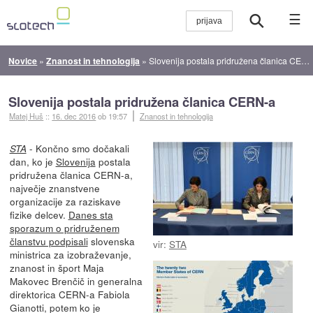
☰
Novice
»
Znanost in tehnologija
»
Slovenija postala pridružena članica CERN-a
Slovenija postala pridružena članica CERN-a
Matej Huš
::
16. dec 2016
ob 19:57
Znanost in tehnologija
- Končno smo dočakali
STA
dan, ko je
Slovenija
postala
pridružena članica CERN-a,
največje znanstvene
organizacije za raziskave
fizike delcev.
Danes sta
sporazum o pridruženem
članstvu podpisali
slovenska
vir:
STA
ministrica za izobraževanje,
znanost in šport Maja
Makovec Brenčič in generalna
direktorica CERN-a Fabiola
Gianotti, potem ko je