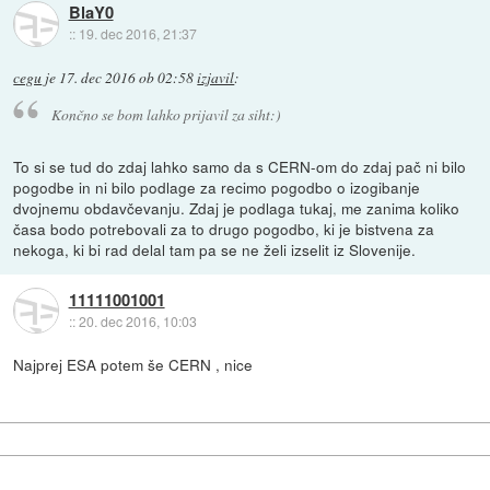
BlaY0
::
19. dec 2016, 21:37
cegu
je
17. dec 2016 ob 02:58
izjavil
:
Končno se bom lahko prijavil za siht:)
To si se tud do zdaj lahko samo da s CERN-om do zdaj pač ni bilo
pogodbe in ni bilo podlage za recimo pogodbo o izogibanje
dvojnemu obdavčevanju. Zdaj je podlaga tukaj, me zanima koliko
časa bodo potrebovali za to drugo pogodbo, ki je bistvena za
nekoga, ki bi rad delal tam pa se ne želi izselit iz Slovenije.
11111001001
::
20. dec 2016, 10:03
Najprej ESA potem še CERN , nice