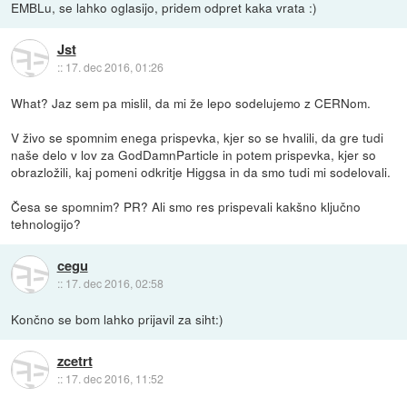
EMBLu, se lahko oglasijo, pridem odpret kaka vrata :)
Jst
::
17. dec 2016, 01:26
What? Jaz sem pa mislil, da mi že lepo sodelujemo z CERNom.
V živo se spomnim enega prispevka, kjer so se hvalili, da gre tudi
naše delo v lov za GodDamnParticle in potem prispevka, kjer so
obrazložili, kaj pomeni odkritje Higgsa in da smo tudi mi sodelovali.
Česa se spomnim? PR? Ali smo res prispevali kakšno ključno
tehnologijo?
cegu
::
17. dec 2016, 02:58
Končno se bom lahko prijavil za siht:)
zcetrt
::
17. dec 2016, 11:52