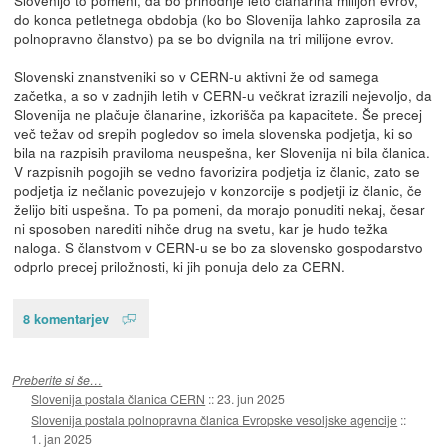
do konca petletnega obdobja (ko bo Slovenija lahko zaprosila za
polnopravno članstvo) pa se bo dvignila na tri milijone evrov.
Slovenski znanstveniki so v CERN-u aktivni že od samega
začetka, a so v zadnjih letih v CERN-u večkrat izrazili nejevoljo, da
Slovenija ne plačuje članarine, izkorišča pa kapacitete. Še precej
več težav od srepih pogledov so imela slovenska podjetja, ki so
bila na razpisih praviloma neuspešna, ker Slovenija ni bila članica.
V razpisnih pogojih se vedno favorizira podjetja iz članic, zato se
podjetja iz nečlanic povezujejo v konzorcije s podjetji iz članic, če
želijo biti uspešna. To pa pomeni, da morajo ponuditi nekaj, česar
ni sposoben narediti nihče drug na svetu, kar je hudo težka
naloga. S članstvom v CERN-u se bo za slovensko gospodarstvo
odprlo precej priložnosti, ki jih ponuja delo za CERN.
8 komentarjev
Preberite si še…
Slovenija postala članica CERN
::
23. jun 2025
Slovenija postala polnopravna članica Evropske vesoljske agencije
::
1. jan 2025