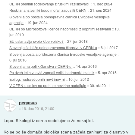
CERN prekinil sodelovanje z ruskimi raziskovalci
::
1. dec 2024
Ruski znanstveniki bodo morali zapustiti CERN
::
21. sep 2024
Slovenija bo postala polnopravna članica Evropske vesoljske
agencije
::
19. jun 2024
CERN bo Microsoftove licence nadomestil z odprtimi rešitvami
::
13.
jun 2019
EU ustanavlja svojo kibervojsko?
::
27. jun 2018
Slovenija še bliže polnopravnemu članstvu v CERN-u
::
6. jul 2017
Slovenija postala pridružena članica Evropske vesoljske agencije
::
6. jul 2016
Slovenija na poti k članstvu v CERN-u!
::
14. apr 2016
Po dveh letih vnovič zagnali veliki hadronski trkalnik
::
5. apr 2015
Epilog: nadsvetlobnih nevtrinov ni
::
10. jun 2012
V CERN-u se lov na prehitre nevtrine nadaljuje
::
30. okt 2011
pegasus
::
16. dec 2016, 21:00
Lepo. S kolegi iz cerna sodelujemo že nekaj let.
Ko se bo še domača biološka scena začela zanimati za članstvo v