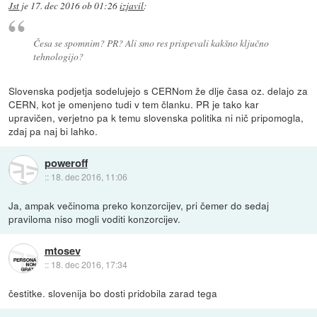
Jst
je
17. dec 2016 ob 01:26
izjavil
:
Česa se spomnim? PR? Ali smo res prispevali kakšno ključno
tehnologijo?
Slovenska podjetja sodelujejo s CERNom že dlje časa oz. delajo za
CERN, kot je omenjeno tudi v tem članku. PR je tako kar
upravičen, verjetno pa k temu slovenska politika ni nič pripomogla,
zdaj pa naj bi lahko.
poweroff
::
18. dec 2016, 11:06
Ja, ampak večinoma preko konzorcijev, pri čemer do sedaj
praviloma niso mogli voditi konzorcijev.
mtosev
::
18. dec 2016, 17:34
čestitke. slovenija bo dosti pridobila zarad tega