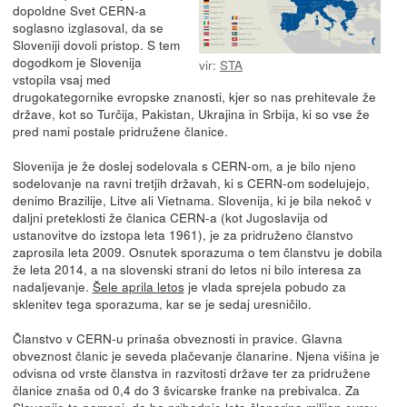
dopoldne Svet CERN-a
soglasno izglasoval, da se
Sloveniji dovoli pristop. S tem
dogodkom je Slovenija
vir:
STA
vstopila vsaj med
drugokategornike evropske znanosti, kjer so nas prehitevale že
države, kot so Turčija, Pakistan, Ukrajina in Srbija, ki so vse že
pred nami postale pridružene članice.
Slovenija je že doslej sodelovala s CERN-om, a je bilo njeno
sodelovanje na ravni tretjih državah, ki s CERN-om sodelujejo,
denimo Brazilije, Litve ali Vietnama. Slovenija, ki je bila nekoč v
daljni preteklosti že članica CERN-a (kot Jugoslavija od
ustanovitve do izstopa leta 1961), je za pridruženo članstvo
zaprosila leta 2009. Osnutek sporazuma o tem članstvu je dobila
že leta 2014, a na slovenski strani do letos ni bilo interesa za
nadaljevanje.
Šele aprila letos
je vlada sprejela pobudo za
sklenitev tega sporazuma, kar se je sedaj uresničilo.
Članstvo v CERN-u prinaša obveznosti in pravice. Glavna
obveznost članic je seveda plačevanje članarine. Njena višina je
odvisna od vrste članstva in razvitosti države ter za pridružene
članice znaša od 0,4 do 3 švicarske franke na prebivalca. Za
Slovenijo to pomeni, da bo prihodnje leto članarina milijon evrov,