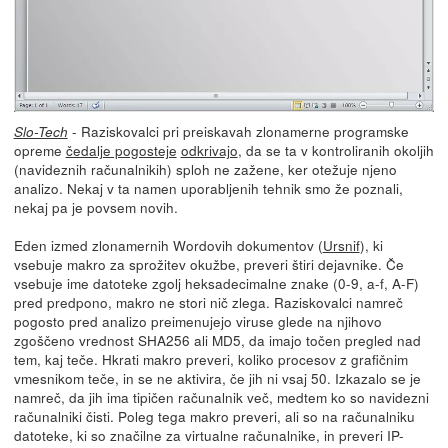
- Raziskovalci pri preiskavah zlonamerne programske
Slo-Tech
opreme
čedalje pogosteje
odkrivajo
, da se ta v kontroliranih okoljih
(navideznih računalnikih) sploh ne zažene, ker otežuje njeno
analizo. Nekaj v ta namen uporabljenih tehnik smo že poznali,
nekaj pa je povsem novih.
Eden izmed zlonamernih Wordovih dokumentov (
Ursnif
), ki
vsebuje makro za sprožitev okužbe, preveri štiri dejavnike. Če
vsebuje ime datoteke zgolj heksadecimalne znake (0-9, a-f, A-F)
pred predpono, makro ne stori nič zlega. Raziskovalci namreč
pogosto pred analizo preimenujejo viruse glede na njihovo
zgoščeno vrednost SHA256 ali MD5, da imajo točen pregled nad
tem, kaj teče. Hkrati makro preveri, koliko procesov z grafičnim
vmesnikom teče, in se ne aktivira, če jih ni vsaj 50. Izkazalo se je
namreč, da jih ima tipičen računalnik več, medtem ko so navidezni
računalniki čisti. Poleg tega makro preveri, ali so na računalniku
datoteke, ki so značilne za virtualne računalnike, in preveri IP-