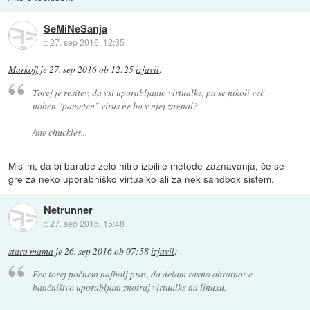
SeMiNeSanja
::
27. sep 2016, 12:35
Markoff
je
27. sep 2016 ob 12:25
izjavil
:
Torej je rešitev, da vsi uporabljamo virtualke, pa se nikoli več
noben "pameten" virus ne bo v njej zagnal?
/me chuckles...
Mislim, da bi barabe zelo hitro izpilile metode zaznavanja, če se
gre za neko uporabniško virtualko ali za nek sandbox sistem.
Netrunner
::
27. sep 2016, 15:48
stara mama
je
26. sep 2016 ob 07:58
izjavil
:
Eee torej počnem najbolj prav, da delam ravno obratno: e-
bančništvo uporabljam znotraj virtualke na linuxu.