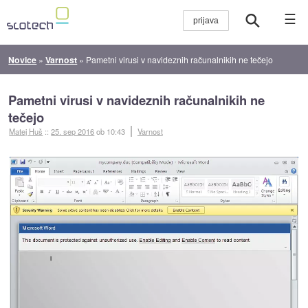
☰
Novice
»
Varnost
»
Pametni virusi v navideznih računalnikih ne tečejo
Pametni virusi v navideznih računalnikih ne
tečejo
Matej Huš
::
25. sep 2016
ob 10:43
Varnost