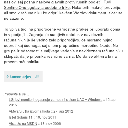
naslov, saj pozna naslove glavnih protivirusnih podjetij.
Tudi
SentinelOne ugotavlja podobne trike
. Nekaterih makroji preverijo,
ali smo v računalniku že odprli kakšen Wordov dokument, sicer se
ne zažene.
To vpliva tudi na priporočene varnostne prakse pri uporabi doma
in v podjetjih. Zaganjanje sumljivih datotek v navideznih
računalnikih je še vedno zelo priporočljivo, če moramo nujno
odpreti kaj čudnega, saj s tem preprečimo morebitno škodo. Ne
gre pa iz odsotnosti sumljivega vedenja v navideznem računalniku
sklepati, da je priponka resnično varna. Morda se aktivira le na
pravem računalniku.
9 komentarjev
Preberite si še…
LG-jevi monitorji ugasnejo varnostni sistem UAC v Windows
::
12. apr
2015
VMwaru ušla izvorna koda
::
27. apr 2012
Izšel Solaris 11
::
10. nov 2011
Vista že na MSDN
::
18. nov 2006