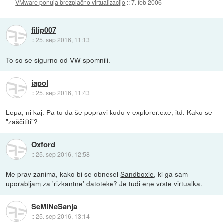
VMware ponuja brezplačno virtualizacijo
::
7. feb 2006
filip007
::
25. sep 2016, 11:13
To so se sigurno od VW spomnili.
japol
::
25. sep 2016, 11:43
Lepa, ni kaj. Pa to da še popravi kodo v explorer.exe, itd. Kako se
"zaščititi"?
Oxford
::
25. sep 2016, 12:58
Me prav zanima, kako bi se obnesel
Sandboxie
, ki ga sam
uporabljam za 'rizkantne' datoteke? Je tudi ene vrste virtualka.
SeMiNeSanja
::
25. sep 2016, 13:14