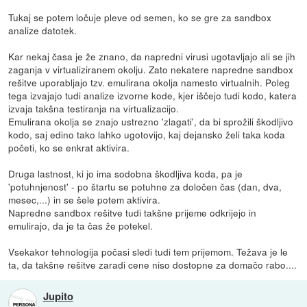
Tukaj se potem ločuje pleve od semen, ko se gre za sandbox
analize datotek.
Kar nekaj časa je že znano, da napredni virusi ugotavljajo ali se jih
zaganja v virtualiziranem okolju. Zato nekatere napredne sandbox
rešitve uporabljajo tzv. emulirana okolja namesto virtualnih. Poleg
tega izvajajo tudi analize izvorne kode, kjer iščejo tudi kodo, katera
izvaja takšna testiranja na virtualizacijo.
Emulirana okolja se znajo ustrezno 'zlagati', da bi sprožili škodljivo
kodo, saj edino tako lahko ugotovijo, kaj dejansko želi taka koda
početi, ko se enkrat aktivira.
Druga lastnost, ki jo ima sodobna škodljiva koda, pa je
'potuhnjenost' - po štartu se potuhne za določen čas (dan, dva,
mesec,...) in se šele potem aktivira.
Napredne sandbox rešitve tudi takšne prijeme odkrijejo in
emulirajo, da je ta čas že potekel.
Vsekakor tehnologija počasi sledi tudi tem prijemom. Težava je le
ta, da takšne rešitve zaradi cene niso dostopne za domačo rabo....
Jupito