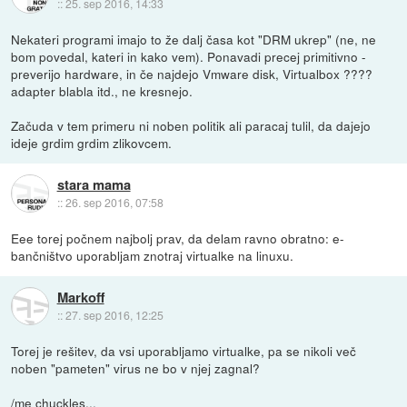
::
25. sep 2016, 14:33
Nekateri programi imajo to že dalj časa kot "DRM ukrep" (ne, ne
bom povedal, kateri in kako vem). Ponavadi precej primitivno -
preverijo hardware, in če najdejo Vmware disk, Virtualbox ????
adapter blabla itd., ne kresnejo.
Začuda v tem primeru ni noben politik ali paracaj tulil, da dajejo
ideje grdim grdim zlikovcem.
stara mama
::
26. sep 2016, 07:58
Eee torej počnem najbolj prav, da delam ravno obratno: e-
bančništvo uporabljam znotraj virtualke na linuxu.
Markoff
::
27. sep 2016, 12:25
Torej je rešitev, da vsi uporabljamo virtualke, pa se nikoli več
noben "pameten" virus ne bo v njej zagnal?
/me chuckles...