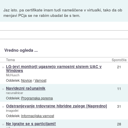
Jaz isto. pa certifikate imam tudi nameščene v virtualki, tako da ob
menjavi PCja se ne rabim ubadat še s tem.
Vredno ogleda ...
Tema
Sporočila
»
LG-jevi monitorji ugasnejo varnostni sistem UAC v
21
Windows
McHusch
Oddelek:
Novice
/
Varnost
»
Navidezni računalnik
11
racunalnicar
Oddelek:
Programska oprema
»
Odstranjevanje trdovratne hibridne zalege [Napredno]
31
imagodei
Oddelek:
Informacijska varnost
»
Ne igrajte se s particijami!
28
roli