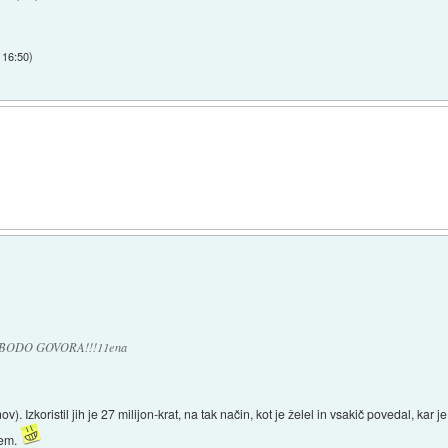
 16:50
)
BODO GOVORA!!!11ena
 Izkoristil jih je 27 milijon-krat, na tak način, kot je želel in vsakič povedal, kar je
vem.