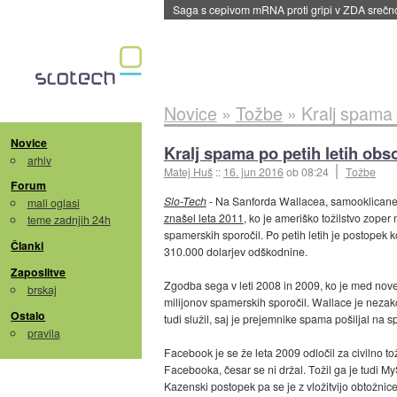
BMW v vozilih začel predvajati reklame
::
dane
Novice
»
Tožbe
»
Kralj spama 
Novice
Kralj spama po petih letih obso
arhiv
Matej Huš
::
16. jun 2016
ob 08:24
Tožbe
Forum
Slo-Tech
- Na Sanforda Wallacea, samooklicanega
mali oglasi
znašel leta 2011
, ko je ameriško tožilstvo zoper
teme zadnjih 24h
spamerskih sporočil. Po petih letih je postopek
Članki
310.000 dolarjev odškodnine.
Zaposlitve
Zgodba sega v leti 2008 in 2009, ko je med no
brskaj
milijonov spamerskih sporočil. Wallace je nezako
Ostalo
tudi služil, saj je prejemnike spama pošiljal na 
pravila
Facebook je se že leta 2009 odločil za civilno t
Facebooka, česar se ni držal. Tožil ga je tudi M
Kazenski postopek pa se je z vložitvijo obtožnice 