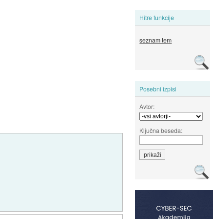
Hitre funkcije
seznam tem
Posebni izpisi
Avtor:
Ključna beseda: