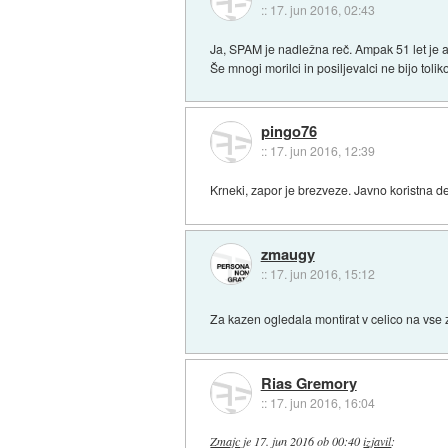
::
17. jun 2016, 02:43
Ja, SPAM je nadležna reč. Ampak 51 let je
Še mnogi morilci in posiljevalci ne bijo tolik
pingo76
::
17. jun 2016, 12:39
Krneki, zapor je brezveze. Javno koristna d
zmaugy
::
17. jun 2016, 15:12
Za kazen ogledala montirat v celico na vse
Rias Gremory
::
17. jun 2016, 16:04
Zmajc
je
17. jun 2016 ob 00:40
izjavil
: