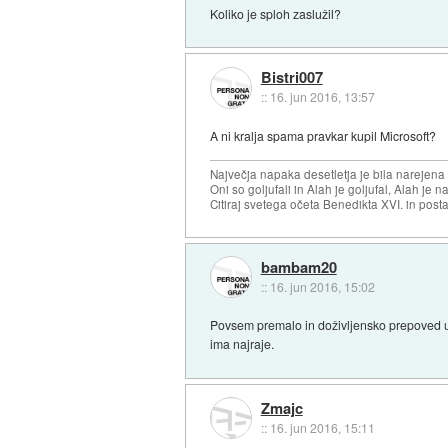
Koliko je sploh zaslužil?
Bistri007
::
16. jun 2016, 13:57
A ni kralja spama pravkar kupil Microsoft?
Največja napaka desetletja je bila narejen
Oni so goljufali in Alah je goljufal, Alah je 
Citiraj svetega očeta Benedikta XVI. in posta
bambam20
::
16. jun 2016, 15:02
Povsem premalo in doživljensko prepoved up
ima najraje.
Zmajc
::
16. jun 2016, 15:11