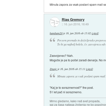
Minuta zapora za vsak poslani spam mail se 
Rias Gremory
::
16. jun 2016, 16:49
bambam20
je
16. jun 2016 ob 15:02
izjavil
:
Povsem premalo in doživljensko prepoved
To bi ga najbolj bolelo, če zasvojencu od
Zasvojenec? Nah.
Mogoče je pa to počel zaradi denarja. No m
Zmajc
je
16. jun 2016 ob 15:11
izjavil
:
Minuta zapora za vsak poslani spam mail s
"Kaj je to sorazmernost?" the post.
51 let pač ni sorazmerno.
Mirno gledamo, kako naš svet propada,
saj za časa našega življenja ne bo popoln