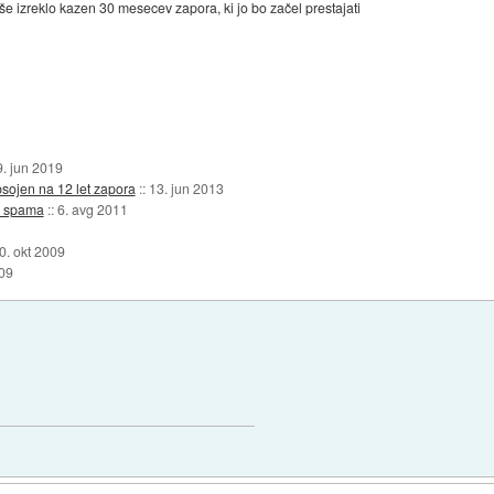
še izreklo kazen 30 mesecev zapora, ki jo bo začel prestajati
9. jun 2019
sojen na 12 let zapora
::
13. jun 2013
a spama
::
6. avg 2011
0. okt 2009
009