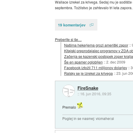
Wallace izrekel za krivega. Sedaj mu je sodišče 
septembra. Tožilstvo je zahtevalo tri leta zapora.
19 komentarjev
Preberite si še…
Našima hekerjema grozi ameriški zapor
::
Kitajski preprodajalec programov v ZDA ob
Začenja se kazenski postopek zoper kralj
Še en spamer oglobljen
::
2. dec 2009
Facebook iztožil 711 milijonov dolarjev
::
3
Ralsky se je izrekel za krivega
::
23. jun 2
FireSnake
::
16. jun 2016, 09:35
Premalo
Poglej in se nasmej: vicmaher.si