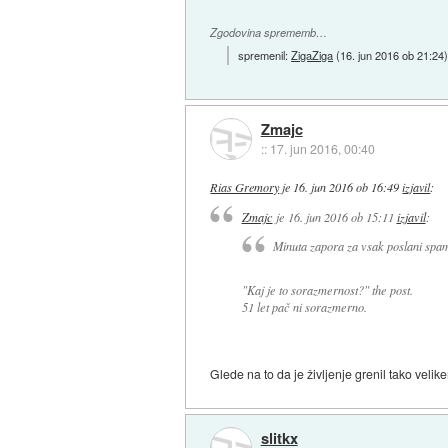
Zgodovina sprememb…
spremenil:
ZigaZiga
(
16. jun 2016 ob 21:24
Zmajc
::
17. jun 2016, 00:40
Rias Gremory
je
16. jun 2016 ob 16:49
izjavil
:
Zmajc
je
16. jun 2016 ob 15:11
izjavil
:
Minuta zapora za vsak poslani spam 
"Kaj je to sorazmernost?" the post.
51 let pač ni sorazmerno.
Glede na to da je življenje grenil tako velikem
slitkx