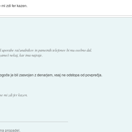
mi zdi fer kazen.
 uporabe računalnikov in pametnih telefonov bi mu osebno dal.
vzameš nekaj, kar ima najraje.
ogoče je bil zasvojen z denarjem, vsaj ne odstopa od povprečja.
e mi zdi fer kazen.
oma propadel.