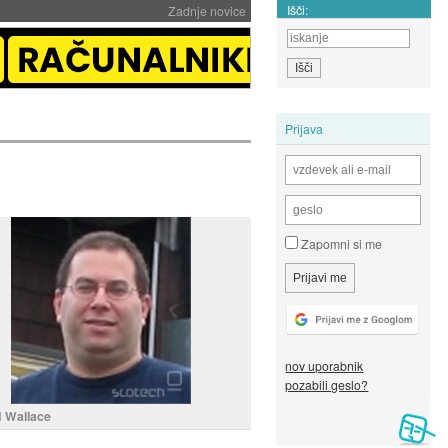
Išči:
Zadnje novice
Prijava
Zapomni si me
nov uporabnik
pozabili geslo?
 Wallace