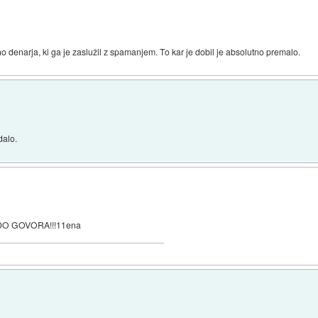
no denarja, ki ga je zaslužil z spamanjem. To kar je dobil je absolutno premalo.
dalo.
O GOVORA!!!11ena