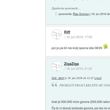
Zgodovina sprememb…
spremenilo:
Rias Gremory
(
16. jun 2016 ob
Riff
::
16. jun 2016, 17:50
pol je pa bil res kralj spama leta 08/09
ZigaZiga
::
16. jun 2016, 21:23
PaX_MaN
je
16. jun 2016 ob 12:47
izjavil
:
PROKLETI PRASCI KRATITE MU SVO
Imel je 500.000 virov govora (500.000 računov).
Če to ni dovolj svobode govora, pa res ne 