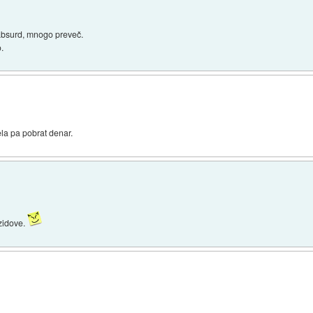
 absurd, mnogo preveč.
o.
ela pa pobrat denar.
 zidove.