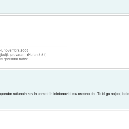
a 4. novembra 2008
najboljši prevarant. (Koran 3:54)
ni "persona rudis"...
orabe računalnikov in pametnih telefonov bi mu osebno dal. To bi ga najbolj bol