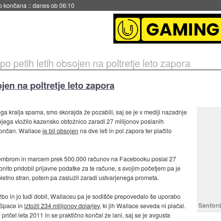
s ob 06:09
po petih letih obsojen na poltretje leto zapora
jen na poltretje leto zapora
 kralja spama, smo skorajda že pozabili, saj se je v mediji nazadnje
 njega vložilo kazensko obtožnico zaradi 27 milijonov poslanih
 končan. Wallace
je bil obsojen
na dve leti in pol zapora ter plačilo
vembrom in marcem prek 500.000 računov na Facebooku poslal 27
nito pridobil prijavne podatke za te račune, s svojim početjem pa je
spletno stran, potem pa zaslužil zaradi ustvarjenega prometa.
ožbo in jo tudi dobil, Wallaceu pa je sodišče prepovedalo še uporabo
Sanford
ySpace in
iztožil 234 milijonov dolarjev
, ki jih Wallace seveda ni plačal.
pričel leta 2011 in se praktično končal že lani, saj se je avgusta