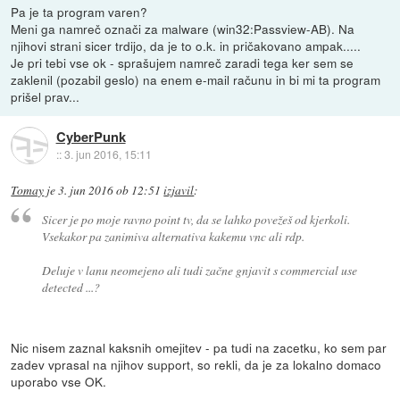
Pa je ta program varen?
Meni ga namreč označi za malware (win32:Passview-AB). Na
njihovi strani sicer trdijo, da je to o.k. in pričakovano ampak.....
Je pri tebi vse ok - sprašujem namreč zaradi tega ker sem se
zaklenil (pozabil geslo) na enem e-mail računu in bi mi ta program
prišel prav...
CyberPunk
::
3. jun 2016, 15:11
Tomay
je
3. jun 2016 ob 12:51
izjavil
:
Sicer je po moje ravno point tv, da se lahko povežeš od kjerkoli.
Vsekakor pa zanimiva alternativa kakemu vnc ali rdp.
Deluje v lanu neomejeno ali tudi začne gnjavit s commercial use
detected ...?
Nic nisem zaznal kaksnih omejitev - pa tudi na zacetku, ko sem par
zadev vprasal na njihov support, so rekli, da je za lokalno domaco
uporabo vse OK.