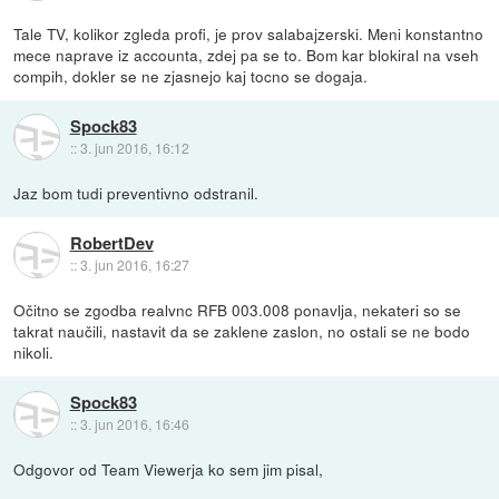
Tale TV, kolikor zgleda profi, je prov salabajzerski. Meni konstantno
mece naprave iz accounta, zdej pa se to. Bom kar blokiral na vseh
compih, dokler se ne zjasnejo kaj tocno se dogaja.
Spock83
::
3. jun 2016, 16:12
Jaz bom tudi preventivno odstranil.
RobertDev
::
3. jun 2016, 16:27
Očitno se zgodba realvnc RFB 003.008 ponavlja, nekateri so se
takrat naučili, nastavit da se zaklene zaslon, no ostali se ne bodo
nikoli.
Spock83
::
3. jun 2016, 16:46
Odgovor od Team Viewerja ko sem jim pisal,