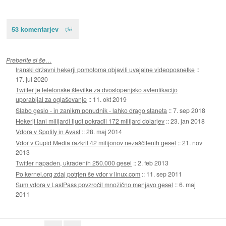
53 komentarjev
Preberite si še…
Iranski državni hekerji pomotoma objavili uvajalne videoposnetke
::
17. jul 2020
Twitter je telefonske številke za dvostopenjsko avtentikacijo
uporabljal za oglaševanje
::
11. okt 2019
Slabo geslo - in zanikrn ponudnik - lahko drago staneta
::
7. sep 2018
Hekerji lani milijardi ljudi pokradli 172 milijard dolarjev
::
23. jan 2018
Vdora v Spotify in Avast
::
28. maj 2014
Vdor v Cupid Media razkril 42 milijonov nezaščitenih gesel
::
21. nov
2013
Twitter napaden, ukradenih 250.000 gesel
::
2. feb 2013
Po kernel.org zdaj potrjen še vdor v linux.com
::
11. sep 2011
Sum vdora v LastPass povzročil množično menjavo gesel
::
6. maj
2011