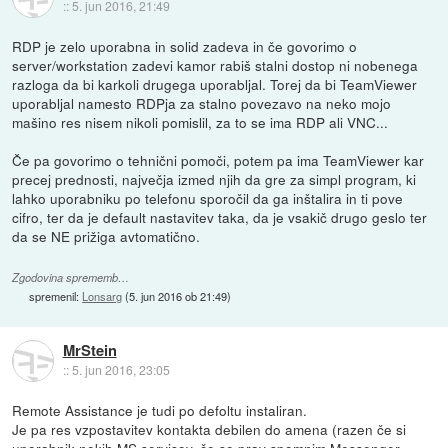
::
5. jun 2016, 21:49
RDP je zelo uporabna in solid zadeva in če govorimo o
server/workstation zadevi kamor rabiš stalni dostop ni nobenega
razloga da bi karkoli drugega uporabljal. Torej da bi TeamViewer
uporabljal namesto RDPja za stalno povezavo na neko mojo
mašino res nisem nikoli pomislil, za to se ima RDP ali VNC...
Če pa govorimo o tehnični pomoči, potem pa ima TeamViewer kar
precej prednosti, največja izmed njih da gre za simpl program, ki
lahko uporabniku po telefonu sporočil da ga inštalira in ti pove
cifro, ter da je default nastavitev taka, da je vsakič drugo geslo ter
da se NE prižiga avtomatično.
Zgodovina sprememb…
spremenil:
Lonsarg
(
5. jun 2016 ob 21:49
)
MrStein
::
5. jun 2016, 23:05
Remote Assistance je tudi po defoltu instaliran.
Je pa res vzpostavitev kontakta debilen do amena (razen če si