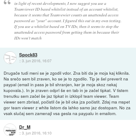
in light of recent developments, I now suggest you use a
Teamviewer ID based whitelist instead of an account whitelist,
because it seems that Teamvewier counts an unattended access
password as "your" account. I figured this out in my own testing.
If you use a whitelist based on TV IDs, then it seems to stop the
unattended access password from getting them in because their
IDs won't match
Spock83
::
3. jun 2016, 16:07
Drugače tudi meni se je zgodil vdor. Zna biti da je moja kaj kliknila.
Na srečo sem bil zraven, ko se je to zgodilo. Tip je šel preverit na
paypal (email in pass je bil shranjen, ker je moja skoz nekaj
kupovala.). In je zraven odprl še en tab in je začel tipkat. V tistem
trenutku sem začel še jaz tipkat in izklopil team viewer. Team
viewer sem zbrisal, počistil če je bil oka jza počistit. Zdaj ma mspet
gor team viewer z white listom da lahko samo jaz dostopam. No za
vsak slučaj sem zamenajl vsa gesla na paypalu in emailom.
Dr_M
::
3. jun 2016, 16:10