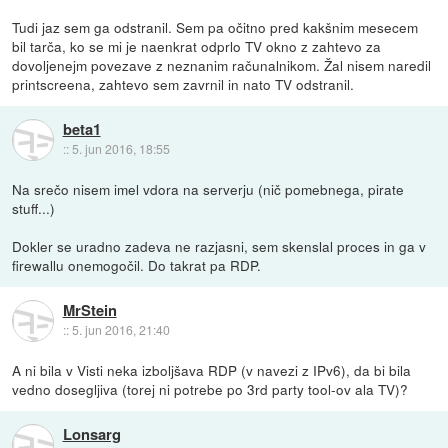
Tudi jaz sem ga odstranil. Sem pa očitno pred kakšnim mesecem
bil tarča, ko se mi je naenkrat odprlo TV okno z zahtevo za
dovoljenejm povezave z neznanim računalnikom. Žal nisem naredil
printscreena, zahtevo sem zavrnil in nato TV odstranil.
beta1
::
5. jun 2016, 18:55
Na srečo nisem imel vdora na serverju (nič pomebnega, pirate
stuff...)
Dokler se uradno zadeva ne razjasni, sem skenslal proces in ga v
firewallu onemogočil. Do takrat pa RDP.
MrStein
::
5. jun 2016, 21:40
A ni bila v Visti neka izboljšava RDP (v navezi z IPv6), da bi bila
vedno dosegljiva (torej ni potrebe po 3rd party tool-ov ala TV)?
Lonsarg