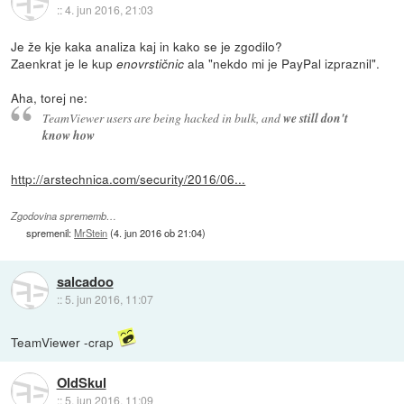
::
4. jun 2016, 21:03
Je že kje kaka analiza kaj in kako se je zgodilo?
Zaenkrat je le kup
ala "nekdo mi je PayPal izpraznil".
enovrstičnic
Aha, torej ne:
TeamViewer users are being hacked in bulk, and
we still don't
know how
http://arstechnica.com/security/2016/06...
Zgodovina sprememb…
spremenil:
MrStein
(
4. jun 2016 ob 21:04
)
salcadoo
::
5. jun 2016, 11:07
TeamViewer -crap
OldSkul
::
5. jun 2016, 11:09