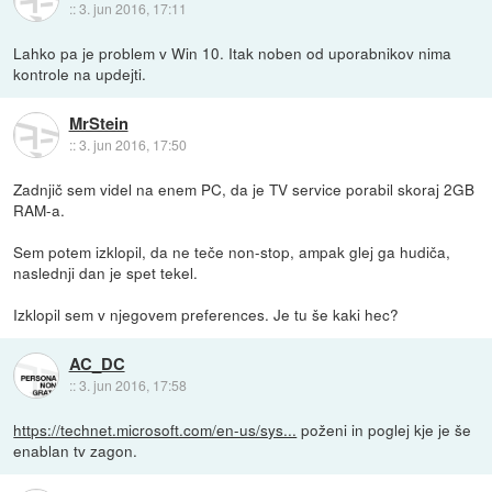
::
3. jun 2016, 17:11
Lahko pa je problem v Win 10. Itak noben od uporabnikov nima
kontrole na updejti.
MrStein
::
3. jun 2016, 17:50
Zadnjič sem videl na enem PC, da je TV service porabil skoraj 2GB
RAM-a.
Sem potem izklopil, da ne teče non-stop, ampak glej ga hudiča,
naslednji dan je spet tekel.
Izklopil sem v njegovem preferences. Je tu še kaki hec?
AC_DC
::
3. jun 2016, 17:58
https://technet.microsoft.com/en-us/sys...
poženi in poglej kje je še
enablan tv zagon.