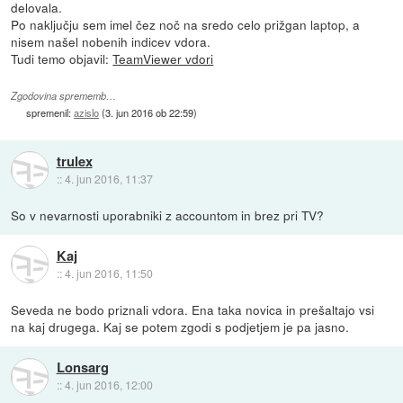
delovala.
Po naključju sem imel čez noč na sredo celo prižgan laptop, a
nisem našel nobenih indicev vdora.
Tudi temo objavil:
TeamViewer vdori
Zgodovina sprememb…
spremenil:
azislo
(
3. jun 2016 ob 22:59
)
trulex
::
4. jun 2016, 11:37
So v nevarnosti uporabniki z accountom in brez pri TV?
Kaj
::
4. jun 2016, 11:50
Seveda ne bodo priznali vdora. Ena taka novica in prešaltajo vsi
na kaj drugega. Kaj se potem zgodi s podjetjem je pa jasno.
Lonsarg
::
4. jun 2016, 12:00