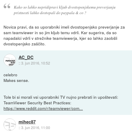
Kako so lahko nepridipravi kljub dvostopenjskemu preverjanju
pristnosti lahko dostopali do paypala & co ?
Novica pravi, da so uporabniki imeli dvostopenjsko preverjanje za
sam teamviewer in so jim kljub temu vdrli. Kar sugerira, da so
napadalci vdrli v strežnike teamviewerja, kjer so lahko zaobšli
dvostopenjsko zaščito.
AC_DC
::
3. jun 2016, 10:52
celebro
Makes sense.
Tole bi si morali vsi uporabniki TV nujno prebrati in upoštevati:
TeamViewer Security Best Practices:
https://www.reddit.com/r/teamviewer/com...
mihec87
::
3. jun 2016, 11:00