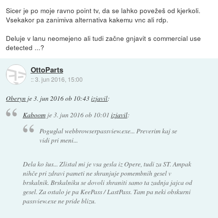
Sicer je po moje ravno point tv, da se lahko povežeš od kjerkoli.
Vsekakor pa zanimiva alternativa kakemu vnc ali rdp.
Deluje v lanu neomejeno ali tudi začne gnjavit s commercial use
detected ...?
OttoParts
::
3. jun 2016, 15:00
Oberyn
je
3. jun 2016 ob 10:43
izjavil
:
Kaboom
je
3. jun 2016 ob 10:01
izjavil
:
Poguglal webbrowserpassview.exe... Preverim kaj se
vidi pri meni...
Dela ko šus... Zlistal mi je vsa gesla iz Opere, tudi za ST. Ampak
nihče pri zdravi pameti ne shranjuje pomembnih gesel v
brskalnik. Brskalniku se dovoli shraniti samo ta zadnja jajca od
gesel. Za ostalo je pa KeePass / LastPass. Tam pa neki obskurni
passview.exe ne pride blizu.