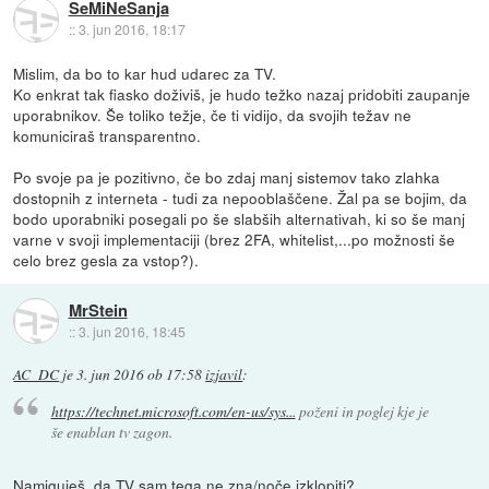
SeMiNeSanja
::
3. jun 2016, 18:17
Mislim, da bo to kar hud udarec za TV.
Ko enkrat tak fiasko doživiš, je hudo težko nazaj pridobiti zaupanje
uporabnikov. Še toliko težje, če ti vidijo, da svojih težav ne
komuniciraš transparentno.
Po svoje pa je pozitivno, če bo zdaj manj sistemov tako zlahka
dostopnih z interneta - tudi za nepooblaščene. Žal pa se bojim, da
bodo uporabniki posegali po še slabših alternativah, ki so še manj
varne v svoji implementaciji (brez 2FA, whitelist,...po možnosti še
celo brez gesla za vstop?).
MrStein
::
3. jun 2016, 18:45
AC_DC
je
3. jun 2016 ob 17:58
izjavil
:
https://technet.microsoft.com/en-us/sys...
poženi in poglej kje je
še enablan tv zagon.
Namiguješ, da TV sam tega ne zna/noče izklopiti?