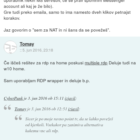
uporabnik nekih MS servisov, če se prav spomnim Messenger
account ali kaj je že bilo).
Gre tudi preko emaila, samo to ima namesto dveh klikov petnajst
korakov.
Jaz govorim o "sem za NAT in ni šans da se povežeš".
Tomay
::
5. jun 2016, 23:18
Če iščeš rešitev za rdp na home poskusi
multiple rdp
Deluje tudi na
w10 home.
Sam uporabljam RDP wrapper in deluje b.p.
CyberPunk
je
3. jun 2016 ob 15:11
izjavil
:
Tomay
je
3. jun 2016 ob 12:51
izjavil
:
Sicer je po moje ravno point tv, da se lahko povežeš
od kjerkoli. Vsekakor pa zanimiva alternativa
kakemu vnc ali rdp.