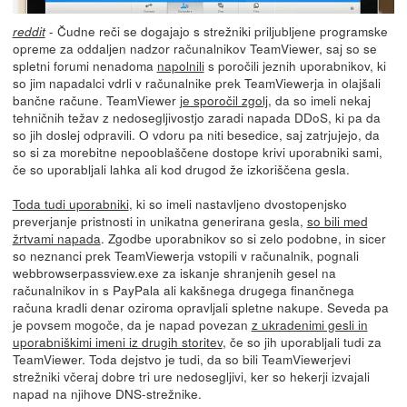
- Čudne reči se dogajajo s strežniki priljubljene programske
reddit
opreme za oddaljen nadzor računalnikov TeamViewer, saj so se
spletni forumi nenadoma
napolnili
s poročili jeznih uporabnikov, ki
so jim napadalci vdrli v računalnike prek TeamViewerja in olajšali
bančne račune. TeamViewer
je sporočil zgolj
, da so imeli nekaj
tehničnih težav z nedosegljivostjo zaradi napada DDoS, ki pa da
so jih doslej odpravili. O vdoru pa niti besedice, saj zatrjujejo, da
so si za morebitne nepooblaščene dostope krivi uporabniki sami,
če so uporabljali lahka ali kod drugod že izkoriščena gesla.
Toda tudi uporabniki
, ki so imeli nastavljeno dvostopenjsko
preverjanje pristnosti in unikatna generirana gesla,
so bili med
žrtvami napada
. Zgodbe uporabnikov so si zelo podobne, in sicer
so neznanci prek TeamViewerja vstopili v računalnik, pognali
webbrowserpassview.exe za iskanje shranjenih gesel na
računalnikov in s PayPala ali kakšnega drugega finančnega
računa kradli denar oziroma opravljali spletne nakupe. Seveda pa
je povsem mogoče, da je napad povezan
z ukradenimi gesli in
uporabniškimi imeni iz drugih storitev
, če so jih uporabljali tudi za
TeamViewer. Toda dejstvo je tudi, da so bili TeamViewerjevi
strežniki včeraj dobre tri ure nedosegljivi, ker so hekerji izvajali
napad na njihove DNS-strežnike.