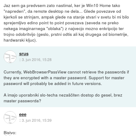
Jaz sem ga predvsem zato nastimal, ker je Win10 Home tako
"napreden", da remote desktop ne dela... Glede povezave od
kjerkoli se strinjam, ampak glede na stanje stvari v svetu bi mi bilo
sprejemljivo edino point to point povezava (seveda ne preko
nekega imaginarnega "oblaka") z najvecjo mozno enkripcijo ter
trojno odobritvijo (geslo, prstni odtis ali kaj drugega od biometrije,
hardwarski kljuc).
srus
::
3. jun 2016, 15:28
Currently, WebBrowserPassView cannot retrieve the passwords if
they are encrypted with a master password. Support for master
password will probably be added in future versions.
A imajo uporabniki slo-techa nezaščiten dostop do gesel, brez
master passworda?
eee
::
3. jun 2016, 15:39
Bistvo: