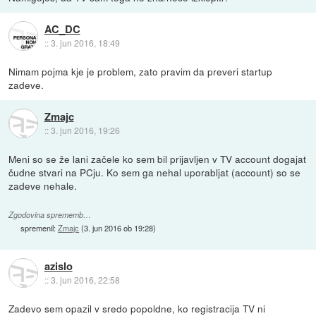
AC_DC
::
3. jun 2016, 18:49
Nimam pojma kje je problem, zato pravim da preveri startup
zadeve.
Zmajc
::
3. jun 2016, 19:26
Meni so se že lani začele ko sem bil prijavljen v TV account dogajat
čudne stvari na PCju. Ko sem ga nehal uporabljat (account) so se
zadeve nehale.
Zgodovina sprememb…
spremenil:
Zmajc
(
3. jun 2016 ob 19:28
)
azislo
::
3. jun 2016, 22:58
Zadevo sem opazil v sredo popoldne, ko registracija TV ni