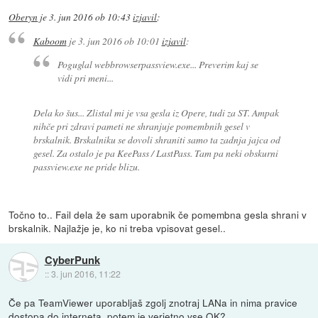
Oberyn
je
3. jun 2016 ob 10:43
izjavil
:
Kaboom
je
3. jun 2016 ob 10:01
izjavil
:
Poguglal webbrowserpassview.exe... Preverim kaj se
vidi pri meni...
Dela ko šus... Zlistal mi je vsa gesla iz Opere, tudi za ST. Ampak
nihče pri zdravi pameti ne shranjuje pomembnih gesel v
brskalnik. Brskalniku se dovoli shraniti samo ta zadnja jajca od
gesel. Za ostalo je pa KeePass / LastPass. Tam pa neki obskurni
passview.exe ne pride blizu.
Točno to.. Fail dela že sam uporabnik če pomembna gesla shrani v
brskalnik. Najlažje je, ko ni treba vpisovat gesel..
CyberPunk
::
3. jun 2016, 11:22
Če pa TeamViewer uporabljaš zgolj znotraj LANa in nima pravice
dostopa do interneta, potem je verjetno vse OK?