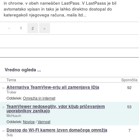
in chrome. v obeh nameščen LastPass. V LastPasss je bil
avtomatsko vpisan in tako je lahko direktno dostopal do
kateregakoli njegovega računa, maila itd...
«
1
2
»
Vredno ogleda ...
Tema
Sporočila
»
Alternativa TeamView-erju ali zamenjava IDja
92
Trubar
Oddelek:
Omrežja in internet
»
TeamViewer nedosegljiv, vdor kljub pričevanjem
53
uporabnikov zanikajo
McHusch
Oddelek:
Novice
/
Varnost
»
Dostop do WI-FI kamere izven domačega omrežja
7
Suly