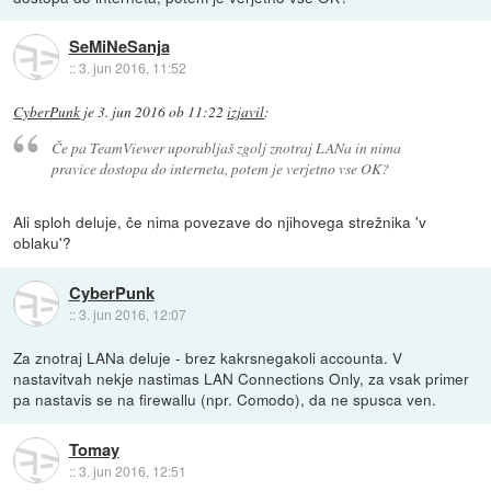
SeMiNeSanja
::
3. jun 2016, 11:52
CyberPunk
je
3. jun 2016 ob 11:22
izjavil
:
Če pa TeamViewer uporabljaš zgolj znotraj LANa in nima
pravice dostopa do interneta, potem je verjetno vse OK?
Ali sploh deluje, če nima povezave do njihovega strežnika 'v
oblaku'?
CyberPunk
::
3. jun 2016, 12:07
Za znotraj LANa deluje - brez kakrsnegakoli accounta. V
nastavitvah nekje nastimas LAN Connections Only, za vsak primer
pa nastavis se na firewallu (npr. Comodo), da ne spusca ven.
Tomay
::
3. jun 2016, 12:51