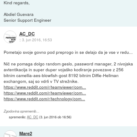
Kind regards,
Abdiel Guevara
Senior Support Engineer
AC_DC
::
3. jun 2016, 16:53
Pometajo svoje govno pod preprogo in se delajo da je vse v redu...
Nič ne pomaga dolgo random geslo, password manager, 2 nivojska
avtentikacija in super duper vojaško kodiranje povezave z 256
bitnim camellia-aes-blowfish-gost 8192 bitnim Diffie-Hellman
exchangom, saj so vdrli v TV strežnike.
https://www.reddit.com/r/teamviewer/com...
https://www.reddit.com/r/teamviewer/com...
https://www.reddit.com/r/technology/com...
Zgodovina sprememb…
spremenilo:
AC_DC
(
3. jun 2016 ob 16:56
)
Mare2