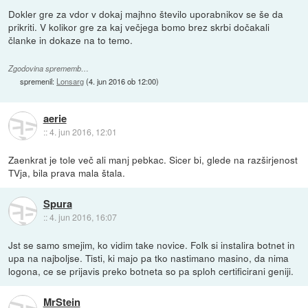
Dokler gre za vdor v dokaj majhno število uporabnikov se še da
prikriti. V kolikor gre za kaj večjega bomo brez skrbi dočakali
članke in dokaze na to temo.
Zgodovina sprememb…
spremenil:
Lonsarg
(
4. jun 2016 ob 12:00
)
aerie
::
4. jun 2016, 12:01
Zaenkrat je tole več ali manj pebkac. Sicer bi, glede na razširjenost
TVja, bila prava mala štala.
Spura
::
4. jun 2016, 16:07
Jst se samo smejim, ko vidim take novice. Folk si instalira botnet in
upa na najboljse. Tisti, ki majo pa tko nastimano masino, da nima
logona, ce se prijavis preko botneta so pa sploh certificirani geniji.
MrStein