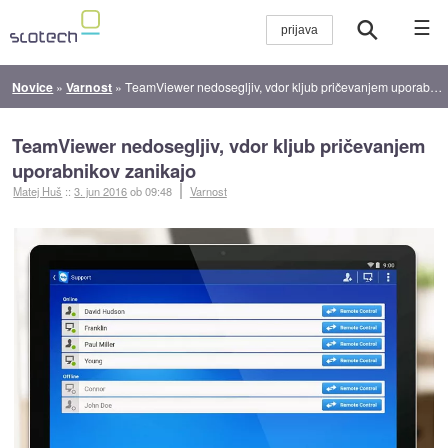
☰
Novice
»
Varnost
»
TeamViewer nedosegljiv, vdor kljub pričevanjem uporabnikov zanikajo
TeamViewer nedosegljiv, vdor kljub pričevanjem
uporabnikov zanikajo
Matej Huš
::
3. jun 2016
ob 09:48
Varnost