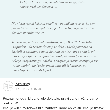
Deluje v lanu neomejeno ali tudi začne gnjavit s
commercial use detected ...?
Nic nisem zaznal kaksnih omejitev - pa tudi na zacetku, ko sem
par zadev vprasal na njihov support, so rekli, da je za lokalno
domaco uporabo vse OK.
Jaz sem ga predvsem zato nastimal, ker je Win10 Home tako
"napreden", da remote desktop ne dela... Glede povezave od
kjerkoli se strinjam, ampak glede na stanje stvari v svetu bi mi
bilo sprejemljivo edino point to point povezava (seveda ne preko
nekega imaginarnega "oblaka") z najvecjo mozno enkripcijo ter
trojno odobritvijo (geslo, prstni odtis ali kaj drugega od
biometrije, hardwarski kljuc).
KraitPay
::
6. jun 2016, 07:36
Poznam enega, ki ga je tole doletelo, pravi da je možno samo
preko TW.
Imel je win7. Windows ni ni zahteval kode ob vpisu. Imel je firefox