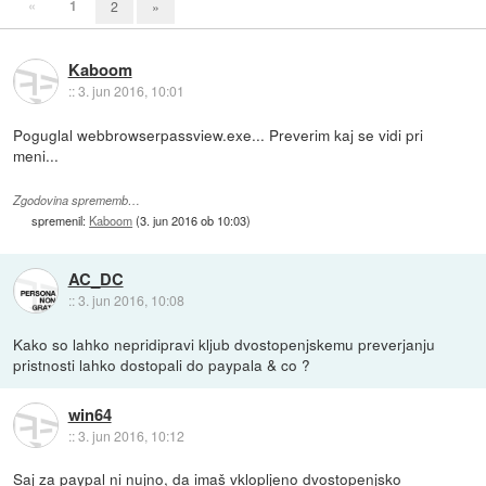
«
1
2
»
Kaboom
::
3. jun 2016, 10:01
Poguglal webbrowserpassview.exe... Preverim kaj se vidi pri
meni...
Zgodovina sprememb…
spremenil:
Kaboom
(
3. jun 2016 ob 10:03
)
AC_DC
::
3. jun 2016, 10:08
Kako so lahko nepridipravi kljub dvostopenjskemu preverjanju
pristnosti lahko dostopali do paypala & co ?
win64
::
3. jun 2016, 10:12
Saj za paypal ni nujno, da imaš vklopljeno dvostopenjsko