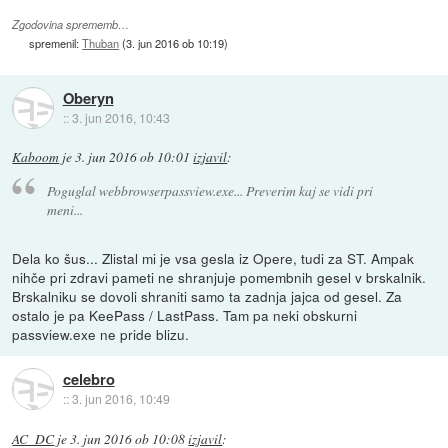
Zgodovina sprememb…
spremenil:
Thuban
(
3. jun 2016 ob 10:19
)
Oberyn
::
3. jun 2016, 10:43
Kaboom
je
3. jun 2016 ob 10:01
izjavil
:
Poguglal webbrowserpassview.exe... Preverim kaj se vidi pri
meni...
Dela ko šus... Zlistal mi je vsa gesla iz Opere, tudi za ST. Ampak
nihče pri zdravi pameti ne shranjuje pomembnih gesel v brskalnik.
Brskalniku se dovoli shraniti samo ta zadnja jajca od gesel. Za
ostalo je pa KeePass / LastPass. Tam pa neki obskurni
passview.exe ne pride blizu.
celebro
::
3. jun 2016, 10:49
AC_DC
je
3. jun 2016 ob 10:08
izjavil
: