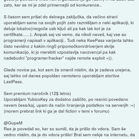
zato, ker se mi je zdel primernejši od konkurence..
S časom sem prišel do delnega zaključka, da večino strani
uporabljam samo na svojih pcjih zato razmišljam o neki aplikaciji, ki
deluje lokalno(mogoče usb ključ ali pa kak tak kot je za
certifikate......). Ampak saj vsi vemo, da nikoli neveš, kaj vse so
programerji napisali v aplikaciji.. Tudi neka KeePass varjanta lahko
čisto nevidno z kakim ring0 pripomočkom/driverjem skrije
komunikacijo, ki jo merebiti vzpostavlja navzven(al pa kak
nadebudni "programer/hacker" najde remote exploit =)).
Glede novice pa, kot sem že omenil mislim, da je zadeva urejena,
saj lahko od danes popoldan nemoteno uporabljam storitve
LastPass.
Sem premium naročnik (12$ letno)
Uporabljam YubicoKey za dodatno zaščito, po resnici povedano
nevem česa/kaj, upam da način hranjenja podatkov na serverjih :=)
(morem prebrat link ki ga je dal fiction v temi v forumu)
@GupeM
Res je povedali so, ker so sumili, da je prišlo do vdora. Sam še
vedno mislim, da je do vdora prišlo! Bral sem nekje na internetu, da