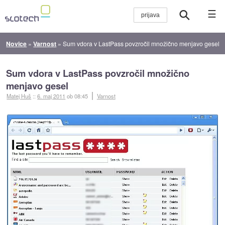
☰
Novice
»
Varnost
»
Sum vdora v LastPass povzročil množično menjavo gesel
Sum vdora v LastPass povzročil množično
menjavo gesel
Matej Huš
::
6. maj 2011
ob 08:45
Varnost