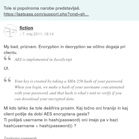
Tole si popolnoma narobe predstavljaš.
https://lastpass.com/support.php?cmd=sh...
fiction
::
7. maj 2011, 18:14
My bad, priznam. Encryption in decryption se očitno dogaja pri
clientu.
AES is implemented in JavaScript
Uf.
Your key is created by taking a SHA-256 hash of your password.
When you login, we make a hash of your username concatenated
with your password, and that hash is what's sent to verify if you
can download your encrypted data
Mi kdo lahko še tole dešifrira prosim. Kaj točno oni hranijo in kaj
client pošlje da dobi AES encryptana gesla?
Ti pošlješ username in hash(password) oni imajo pa v bazi
hash(username + hash(password)) ?
Zgodovina sprememb…