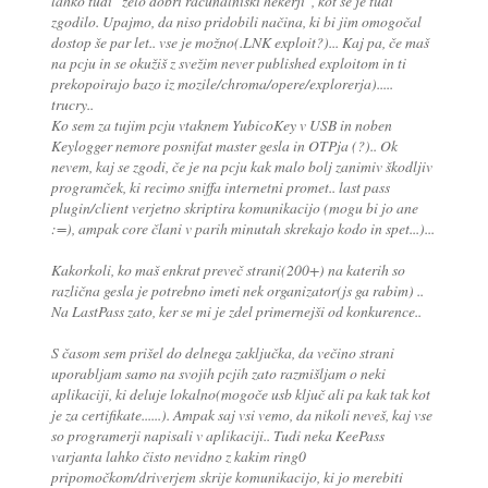
lahko tudi "zelo dobri računalniški hekerji", kot se je tudi
zgodilo. Upajmo, da niso pridobili načina, ki bi jim omogočal
dostop še par let.. vse je možno(.LNK exploit?)... Kaj pa, če maš
na pcju in se okužiš z svežim never published exploitom in ti
prekopoirajo bazo iz mozile/chroma/opere/explorerja).....
trucry..
Ko sem za tujim pcju vtaknem YubicoKey v USB in noben
Keylogger nemore posnifat master gesla in OTPja (?).. Ok
nevem, kaj se zgodi, če je na pcju kak malo bolj zanimiv škodljiv
programček, ki recimo sniffa internetni promet.. last pass
plugin/client verjetno skriptira komunikacijo (mogu bi jo ane
:=), ampak core člani v parih minutah skrekajo kodo in spet...)...
Kakorkoli, ko maš enkrat preveč strani(200+) na katerih so
različna gesla je potrebno imeti nek organizator(js ga rabim) ..
Na LastPass zato, ker se mi je zdel primernejši od konkurence..
S časom sem prišel do delnega zaključka, da večino strani
uporabljam samo na svojih pcjih zato razmišljam o neki
aplikaciji, ki deluje lokalno(mogoče usb ključ ali pa kak tak kot
je za certifikate......). Ampak saj vsi vemo, da nikoli neveš, kaj vse
so programerji napisali v aplikaciji.. Tudi neka KeePass
varjanta lahko čisto nevidno z kakim ring0
pripomočkom/driverjem skrije komunikacijo, ki jo merebiti