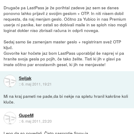
Drugače pa LastPass je že porihtal zadeve jaz sem se danes
ponovno lahko prijavil z svoijim geslom + OTP. In niti nisem dobil
requesta, da naj menjam geslo. Očitno za Yubico in nas Premium
userje ni panike, ker ostali so dobivali maile in se sploh niso mogli
loginat dokler niso zbrisali računa in odprli novega.
Sedaj samo še zamenjam master geslo + registriram svež OTP
ključ.
Govorite kar hočete jaz bom LastPass uporabljal še naprej vi pa
hranite svoja gesla po pcjih, če tako želite. Tisti ki jih v glavi pa
imate očitno par enostavnih gesel, ki jih ne menjavate!
Seljak
::
6. maj 2011, 19:21
Mi na kraj pameti ne pade,da bi nekje na spletu hranil kakršne koli
kluče.
GupeM
::
6. maj 2011, 23:20
Lepo da so povedali. Čisto nasprotje Sony-ja.