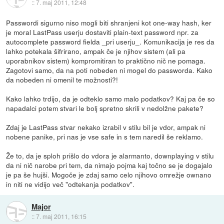
::
7. maj 2011, 12:48
Passwordi sigurno niso mogli biti shranjeni kot one-way hash, ker
je moral LastPass userju dostaviti plain-text password npr. za
autocomplete password fielda _pri userju_. Komunikacija je res da
lahko potekala šifrirano, ampak če je njihov sistem (ali pa
uporabnikov sistem) kompromitiran to praktično nič ne pomaga.
Zagotovi samo, da na poti nobeden ni mogel do passworda. Kako
da nobeden ni omenil te možnosti?!
Kako lahko trdijo, da je odteklo samo malo podatkov? Kaj pa če so
napadalci potem stvari le bolj spretno skrili v nedolžne pakete?
Zdaj je LastPass stvar nekako izrabil v stilu bil je vdor, ampak ni
nobene panike, pri nas je vse safe in s tem naredil še reklamo.
Že to, da je sploh prišlo do vdora je alarmanto, downplaying v stilu
da ni nič narobe pri tem, da nimajo pojma kaj točno se je dogajalo
je pa še hujši. Mogoče je zdaj samo celo njihovo omrežje ownano
in niti ne vidijo več "odtekanja podatkov".
Major
::
7. maj 2011, 16:15