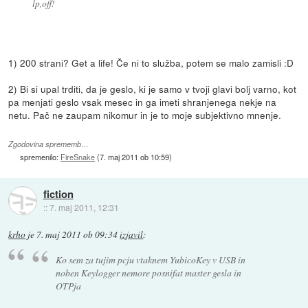
lp,off!
1) 200 strani? Get a life! Če ni to služba, potem se malo zamisli :D
2) Bi si upal trditi, da je geslo, ki je samo v tvoji glavi bolj varno, kot
pa menjati geslo vsak mesec in ga imeti shranjenega nekje na
netu. Pač ne zaupam nikomur in je to moje subjektivno mnenje.
Zgodovina sprememb…
spremenilo:
FireSnake
(
7. maj 2011 ob 10:59
)
fiction
::
7. maj 2011, 12:31
krho
je
7. maj 2011 ob 09:34
izjavil
:
Ko sem za tujim pcju vtaknem YubicoKey v USB in
noben Keylogger nemore posnifat master gesla in
OTPja