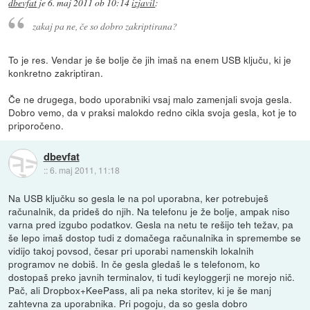
dbevfat
je
6. maj 2011 ob 10:14
izjavil
:
zakaj pa ne, če so dobro zakriptirana?
To je res. Vendar je še bolje če jih imaš na enem USB ključu, ki je
konkretno zakriptiran.
Če ne drugega, bodo uporabniki vsaj malo zamenjali svoja gesla.
Dobro vemo, da v praksi malokdo redno cikla svoja gesla, kot je to
priporočeno.
dbevfat
::
6. maj 2011, 11:18
Na USB ključku so gesla le na pol uporabna, ker potrebuješ
računalnik, da prideš do njih. Na telefonu je že bolje, ampak niso
varna pred izgubo podatkov. Gesla na netu te rešijo teh težav, pa
še lepo imaš dostop tudi z domačega računalnika in spremembe se
vidijo takoj povsod, česar pri uporabi namenskih lokalnih
programov ne dobiš. In če gesla gledaš le s telefonom, ko
dostopaš preko javnih terminalov, ti tudi keyloggerji ne morejo nič.
Pač, ali Dropbox+KeePass, ali pa neka storitev, ki je še manj
zahtevna za uporabnika. Pri pogoju, da so gesla dobro