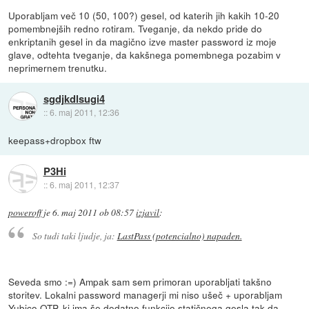
Uporabljam več 10 (50, 100?) gesel, od katerih jih kakih 10-20
pomembnejših redno rotiram. Tveganje, da nekdo pride do
enkriptanih gesel in da magično izve master password iz moje
glave, odtehta tveganje, da kakšnega pomembnega pozabim v
neprimernem trenutku.
sgdjkdlsugi4
::
6. maj 2011, 12:36
keepass+dropbox ftw
P3Hi
::
6. maj 2011, 12:37
poweroff
je
6. maj 2011 ob 08:57
izjavil
:
So tudi taki ljudje, ja:
LastPass (potencialno) napaden.
Seveda smo :=) Ampak sam sem primoran uporabljati takšno
storitev. Lokalni password managerji mi niso ušeč + uporabljam
Yubico OTP, ki ima še dodatno funkcijo statičnega gesla tak da