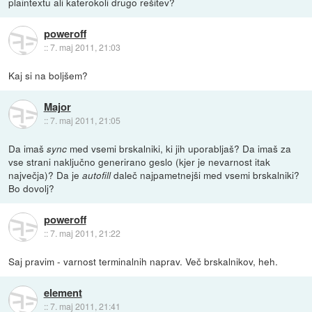
plaintextu ali katerokoli drugo rešitev?
poweroff
::
7. maj 2011, 21:03
Kaj si na boljšem?
Major
::
7. maj 2011, 21:05
Da imaš
med vsemi brskalniki, ki jih uporabljaš? Da imaš za
sync
vse strani naključno generirano geslo (kjer je nevarnost itak
največja)? Da je
daleč najpametnejši med vsemi brskalniki?
autofill
Bo dovolj?
poweroff
::
7. maj 2011, 21:22
Saj pravim - varnost terminalnih naprav. Več brskalnikov, heh.
element
::
7. maj 2011, 21:41