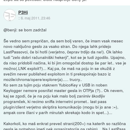
P3Hi
::
6. maj 2011, 23:46
@benji: se bom zadržal
Še vedno sem prepričan, da sem bolj varen, če imam vsak mesec
novo naključno geslo za vsako stran. Do njega lahk pridejo
LastPassovci, če bi hotli (verjetno, čeprav trdijo da ne!). Ok lahko
tudi "zelo dobri računalniški hekerji", kot se je tudi zgodilo. Upajmo,
da niso pridobili načina, ki bi jim omogočal dostop še par let.. vse je
možno(.LNK exploit?)... Kaj pa, če maš na pcju in se okužiš z
svežim never published exploitom in ti prekopoirajo bazo iz
mozile/chroma/opere/explorerja)..... trucry..
Ko sem za tujim pcju vtaknem YubicoKey v USB in noben
Keylogger nemore posnifat master gesla in OTPja (?).. Ok nevem,
kaj se zgodi, če je na pcju kak malo bolj zanimiv škodljiv
programček, ki recimo sniffa internetni promet.. last pass
plugin/client verjetno skriptira komunikacijo (mogu bi jo ane :=),
ampak core člani v parih minutah skrekajo kodo in spet...)...
Kakorkoli, ko maš enkrat preveč strani(200+) na katerih so različna
gesla je potrebno imeti nek organizator(js ga rabim) .. Na LastPass