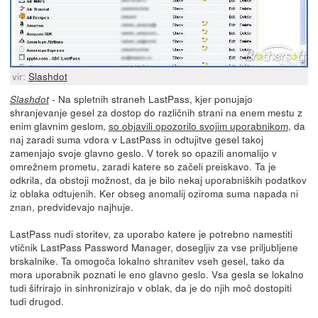
vir:
Slashdot
- Na spletnih straneh LastPass, kjer ponujajo
Slashdot
shranjevanje gesel za dostop do različnih strani na enem mestu z
enim glavnim geslom,
so objavili opozorilo svojim uporabnikom
, da
naj zaradi suma vdora v LastPass in odtujitve gesel takoj
zamenjajo svoje glavno geslo. V torek so opazili anomalijo v
omrežnem prometu, zaradi katere so začeli preiskavo. Ta je
odkrila, da obstoji možnost, da je bilo nekaj uporabniških podatkov
iz oblaka odtujenih. Ker obseg anomalij oziroma suma napada ni
znan, predvidevajo najhuje.
LastPass nudi storitev, za uporabo katere je potrebno namestiti
vtičnik LastPass Password Manager, dosegljiv za vse priljubljene
brskalnike. Ta omogoča lokalno shranitev vseh gesel, tako da
mora uporabnik poznati le eno glavno geslo. Vsa gesla se lokalno
tudi šifrirajo in sinhronizirajo v oblak, da je do njih moč dostopiti
tudi drugod.