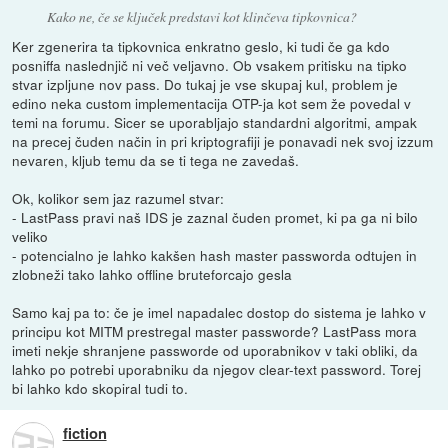
Kako ne, če se ključek predstavi kot klinčeva tipkovnica?
Ker zgenerira ta tipkovnica enkratno geslo, ki tudi če ga kdo
posniffa naslednjič ni več veljavno. Ob vsakem pritisku na tipko
stvar izpljune nov pass. Do tukaj je vse skupaj kul, problem je
edino neka custom implementacija OTP-ja kot sem že povedal v
temi na forumu. Sicer se uporabljajo standardni algoritmi, ampak
na precej čuden način in pri kriptografiji je ponavadi nek svoj izzum
nevaren, kljub temu da se ti tega ne zavedaš.
Ok, kolikor sem jaz razumel stvar:
- LastPass pravi naš IDS je zaznal čuden promet, ki pa ga ni bilo
veliko
- potencialno je lahko kakšen hash master passworda odtujen in
zlobneži tako lahko offline bruteforcajo gesla
Samo kaj pa to: če je imel napadalec dostop do sistema je lahko v
principu kot MITM prestregal master passworde? LastPass mora
imeti nekje shranjene passworde od uporabnikov v taki obliki, da
lahko po potrebi uporabniku da njegov clear-text password. Torej
bi lahko kdo skopiral tudi to.
fiction