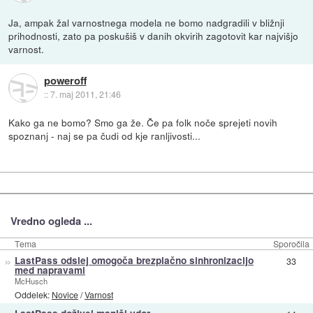
Ja, ampak žal varnostnega modela ne bomo nadgradili v bližnji
prihodnosti, zato pa poskušiš v danih okvirih zagotovit kar najvišjo
varnost.
poweroff
::
7. maj 2011, 21:46
Kako ga ne bomo? Smo ga že. Če pa folk noče sprejeti novih
spoznanj - naj se pa čudi od kje ranljivosti...
Vredno ogleda ...
Tema
Sporočila
»
LastPass odslej omogoča brezplačno sinhronizacijo
33
med napravami
McHusch
Oddelek:
Novice
/
Varnost