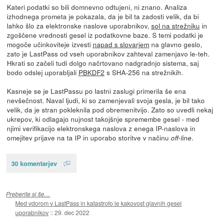
Kateri podatki so bili domnevno odtujeni, ni znano. Analiza
izhodnega prometa je pokazala, da je bil ta zadosti velik, da bi
lahko šlo za elektronske naslove uporabnikov,
sol na strežniku
in
zgoščene vrednosti gesel iz podatkovne baze. S temi podatki je
mogoče učinkoviteje izvesti
napad s slovarjem
na glavno geslo,
zato je LastPass od vseh uporabnikov zahteval zamenjavo le-teh.
Hkrati so začeli tudi dolgo načrtovano nadgradnjo sistema, saj
bodo odslej uporabljali
PBKDF2
s SHA-256 na strežnikih.
Kasneje se je LastPassu po lastni zaslugi primerila še ena
nevšečnost. Naval ljudi, ki so zamenjevali svoja gesla, je bil tako
velik, da je stran pokleknila pod obremenitvijo. Zato so uvedli nekaj
ukrepov, ki odlagajo nujnost takojšnje spremembe gesel - med
njimi verifikacijo elektronskega naslova z enega IP-naslova in
omejitev prijave na ta IP in uporabo storitve v načinu
.
off-line
30 komentarjev
Preberite si še…
Med vdorom v LastPass in katastrofo le kakovost glavnih gesel
uporabnikov
::
29. dec 2022