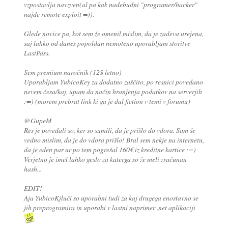
vzpostavlja navzven(al pa kak nadebudni "programer/hacker"
najde remote exploit =)).
Glede novice pa, kot sem že omenil mislim, da je zadeva urejena,
saj lahko od danes popoldan nemoteno uporabljam storitve
LastPass.
Sem premium naročnik (12$ letno)
Uporabljam YubicoKey za dodatno zaščito, po resnici povedano
nevem česa/kaj, upam da način hranjenja podatkov na serverjih
:=) (morem prebrat link ki ga je dal fiction v temi v forumu)
@GupeM
Res je povedali so, ker so sumili, da je prišlo do vdora. Sam še
vedno mislim, da je do vdora prišlo! Bral sem nekje na internetu,
da je eden par ur po tem pogrešal 160€ iz kreditne kartice :=)
Verjetno je imel lahko geslo za katerga so že meli zračunan
hash...
EDIT!
Aja YubicoKjluči so uporabni tudi za kaj drugega enostavno se
jih preprogramira in uporabi v lastni naprimer .net aplikaciji