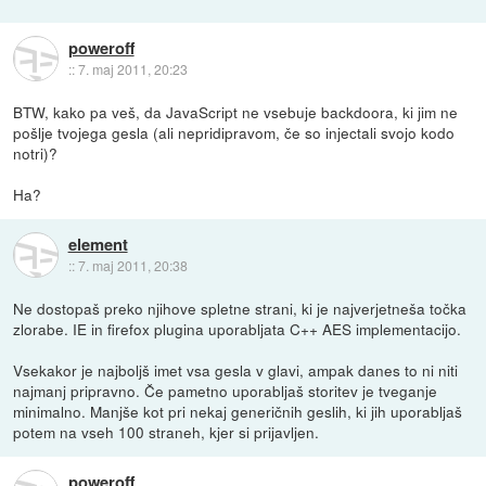
poweroff
::
7. maj 2011, 20:23
BTW, kako pa veš, da JavaScript ne vsebuje backdoora, ki jim ne
pošlje tvojega gesla (ali nepridipravom, če so injectali svojo kodo
notri)?
Ha?
element
::
7. maj 2011, 20:38
Ne dostopaš preko njihove spletne strani, ki je najverjetneša točka
zlorabe. IE in firefox plugina uporabljata C++ AES implementacijo.
Vsekakor je najboljš imet vsa gesla v glavi, ampak danes to ni niti
najmanj pripravno. Če pametno uporabljaš storitev je tveganje
minimalno. Manjše kot pri nekaj generičnih geslih, ki jih uporabljaš
potem na vseh 100 straneh, kjer si prijavljen.
poweroff