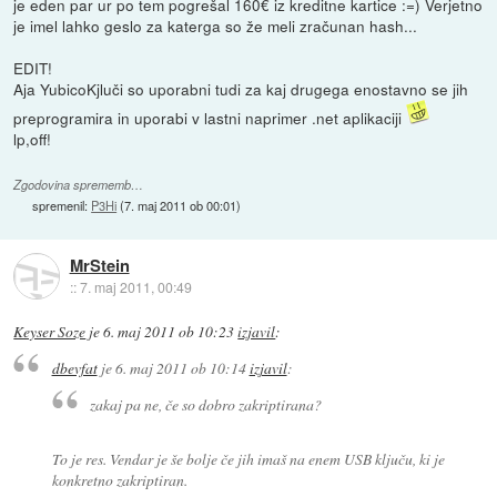
je eden par ur po tem pogrešal 160€ iz kreditne kartice :=) Verjetno
je imel lahko geslo za katerga so že meli zračunan hash...
EDIT!
Aja YubicoKjluči so uporabni tudi za kaj drugega enostavno se jih
preprogramira in uporabi v lastni naprimer .net aplikaciji
lp,off!
Zgodovina sprememb…
spremenil:
P3Hi
(
7. maj 2011 ob 00:01
)
MrStein
::
7. maj 2011, 00:49
Keyser Soze
je
6. maj 2011 ob 10:23
izjavil
:
dbevfat
je
6. maj 2011 ob 10:14
izjavil
:
zakaj pa ne, če so dobro zakriptirana?
To je res. Vendar je še bolje če jih imaš na enem USB ključu, ki je
konkretno zakriptiran.