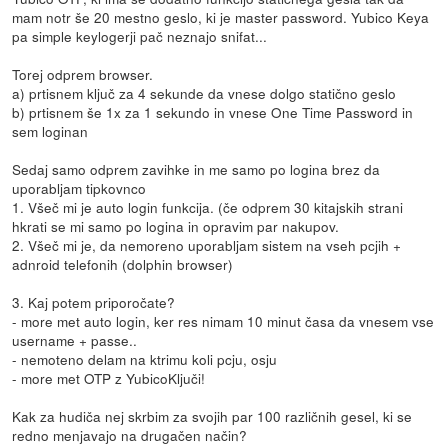
mam notr še 20 mestno geslo, ki je master password. Yubico Keya
pa simple keylogerji pač neznajo snifat...
Torej odprem browser.
a) prtisnem ključ za 4 sekunde da vnese dolgo statično geslo
b) prtisnem še 1x za 1 sekundo in vnese One Time Password in
sem loginan
Sedaj samo odprem zavihke in me samo po logina brez da
uporabljam tipkovnco
1. Všeč mi je auto login funkcija. (če odprem 30 kitajskih strani
hkrati se mi samo po logina in opravim par nakupov.
2. Všeč mi je, da nemoreno uporabljam sistem na vseh pcjih +
adnroid telefonih (dolphin browser)
3. Kaj potem priporočate?
- more met auto login, ker res nimam 10 minut časa da vnesem vse
username + passe..
- nemoteno delam na ktrimu koli pcju, osju
- more met OTP z YubicoKljuči!
Kak za hudiča nej skrbim za svojih par 100 različnih gesel, ki se
redno menjavajo na drugačen način?