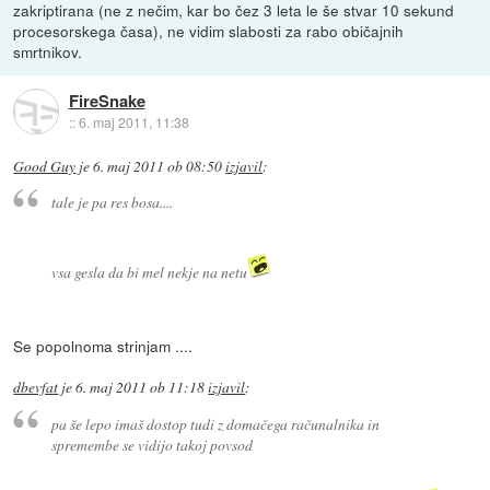
zakriptirana (ne z nečim, kar bo čez 3 leta le še stvar 10 sekund
procesorskega časa), ne vidim slabosti za rabo običajnih
smrtnikov.
FireSnake
::
6. maj 2011, 11:38
Good Guy
je
6. maj 2011 ob 08:50
izjavil
:
tale je pa res bosa....
vsa gesla da bi mel nekje na netu
Se popolnoma strinjam ....
dbevfat
je
6. maj 2011 ob 11:18
izjavil
:
pa še lepo imaš dostop tudi z domačega računalnika in
spremembe se vidijo takoj povsod