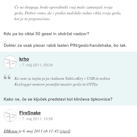
Če ne drugega, bodo uporabniki vsaj malo zamenjali svoja
gesla. Dobro vemo, da v praksi malokdo redno cikla svoja gesla,
kot je to priporočeno.
Kdo pa bo ciklal 50 gesel in obdržal nadzor?
Dokler za vsak pisoar rabiš lasten PIN/geslo/handshake, bo tak.
krho
::
7. maj 2011, 09:34
Ko sem za tujim pcju vtaknem YubicoKey v USB in noben
Keylogger nemore posnifat master gesla in OTPja
Kako ne, če se ključek predstavi kot klinčeva tipkovnica?
FireSnake
::
7. maj 2011, 10:56
DMouse
je
6. maj 2011 ob 11:42
izjavil
: