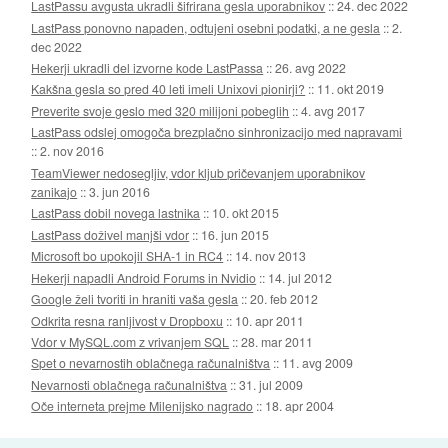
LastPassu avgusta ukradli šifrirana gesla uporabnikov
::
24. dec 2022
LastPass ponovno napaden, odtujeni osebni podatki, a ne gesla
::
2.
dec 2022
Hekerji ukradli del izvorne kode LastPassa
::
26. avg 2022
Kakšna gesla so pred 40 leti imeli Unixovi pionirji?
::
11. okt 2019
Preverite svoje geslo med 320 milijoni pobeglih
::
4. avg 2017
LastPass odslej omogoča brezplačno sinhronizacijo med napravami
::
2. nov 2016
TeamViewer nedosegljiv, vdor kljub pričevanjem uporabnikov
zanikajo
::
3. jun 2016
LastPass dobil novega lastnika
::
10. okt 2015
LastPass doživel manjši vdor
::
16. jun 2015
Microsoft bo upokojil SHA-1 in RC4
::
14. nov 2013
Hekerji napadli Android Forums in Nvidio
::
14. jul 2012
Google želi tvoriti in hraniti vaša gesla
::
20. feb 2012
Odkrita resna ranljivost v Dropboxu
::
10. apr 2011
Vdor v MySQL.com z vrivanjem SQL
::
28. mar 2011
Spet o nevarnostih oblačnega računalništva
::
11. avg 2009
Nevarnosti oblačnega računalništva
::
31. jul 2009
Oče interneta prejme Milenijsko nagrado
::
18. apr 2004