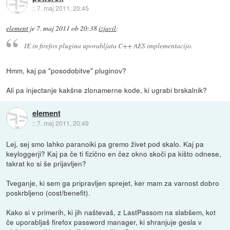
::
7. maj 2011, 20:45
element
je
7. maj 2011 ob 20:38
izjavil
:
IE in firefox plugina uporabljata C++ AES implementacijo.
Hmm, kaj pa "posodobitve" pluginov?
Ali pa injectanje kakšne zlonamerne kode, ki ugrabi brskalnik?
element
::
7. maj 2011, 20:49
Lej, sej smo lahko paranoiki pa gremo živet pod skalo. Kaj pa
keyloggerji? Kaj pa če ti fizično en čez okno skoči pa kišto odnese,
takrat ko si še prijavljen?
Tveganje, ki sem ga pripravljen sprejet, ker mam za varnost dobro
poskrbljeno (cost/benefit).
Kako si v primerih, ki jih naštevaš, z LastPassom na slabšem, kot
če uporabljaš firefox password manager, ki shranjuje gesla v