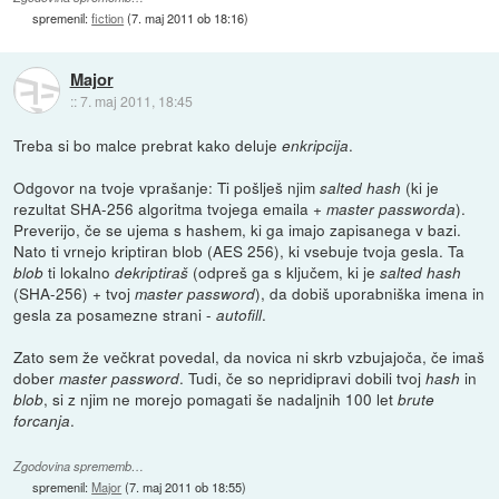
spremenil:
fiction
(
7. maj 2011 ob 18:16
)
Major
::
7. maj 2011, 18:45
Treba si bo malce prebrat kako deluje
.
enkripcija
Odgovor na tvoje vprašanje: Ti pošlješ njim
(ki je
salted hash
rezultat SHA-256 algoritma tvojega emaila +
).
master passworda
Preverijo, če se ujema s hashem, ki ga imajo zapisanega v bazi.
Nato ti vrnejo kriptiran blob (AES 256), ki vsebuje tvoja gesla. Ta
ti lokalno
(odpreš ga s ključem, ki je
blob
dekriptiraš
salted hash
(SHA-256) + tvoj
), da dobiš uporabniška imena in
master password
gesla za posamezne strani -
.
autofill
Zato sem že večkrat povedal, da novica ni skrb vzbujajoča, če imaš
dober
. Tudi, če so nepridipravi dobili tvoj
in
master password
hash
, si z njim ne morejo pomagati še nadaljnih 100 let
blob
brute
.
forcanja
Zgodovina sprememb…
spremenil:
Major
(
7. maj 2011 ob 18:55
)