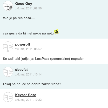
Good Guy
::
6. maj 2011, 08:50
tale je pa res bosa....
vsa gesla da bi mel nekje na netu
poweroff
::
6. maj 2011, 08:57
So tudi taki ljudje, ja:
LastPass (potencialno) napaden.
dbevfat
::
6. maj 2011, 10:14
zakaj pa ne, če so dobro zakriptirana?
Keyser Soze
::
6. maj 2011, 10:23