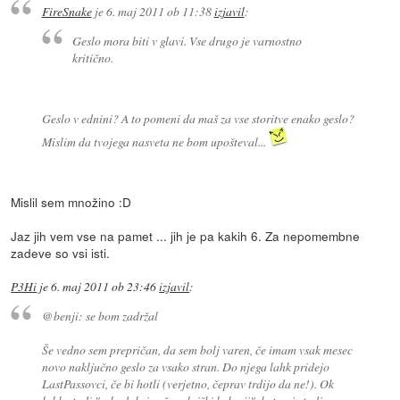
FireSnake
je
6. maj 2011 ob 11:38
izjavil
:
Geslo mora biti v glavi. Vse drugo je varnostno
kritično.
Geslo v ednini? A to pomeni da maš za vse storitve enako geslo?
Mislim da tvojega nasveta ne bom upošteval...
Mislil sem množino :D
Jaz jih vem vse na pamet ... jih je pa kakih 6. Za nepomembne
zadeve so vsi isti.
P3Hi
je
6. maj 2011 ob 23:46
izjavil
:
@benji: se bom zadržal
Še vedno sem prepričan, da sem bolj varen, če imam vsak mesec
novo naključno geslo za vsako stran. Do njega lahk pridejo
LastPassovci, če bi hotli (verjetno, čeprav trdijo da ne!). Ok