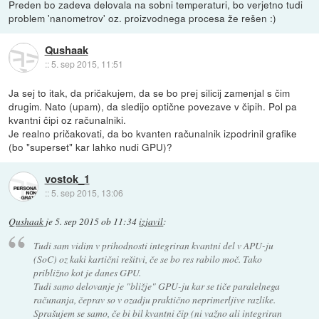
Preden bo zadeva delovala na sobni temperaturi, bo verjetno tudi
problem 'nanometrov' oz. proizvodnega procesa že rešen :)
Qushaak
::
5. sep 2015, 11:51
Ja sej to itak, da pričakujem, da se bo prej silicij zamenjal s čim
drugim. Nato (upam), da sledijo optične povezave v čipih. Pol pa
kvantni čipi oz računalniki.
Je realno pričakovati, da bo kvanten računalnik izpodrinil grafike
(bo "superset" kar lahko nudi GPU)?
vostok_1
::
5. sep 2015, 13:06
Qushaak
je
5. sep 2015 ob 11:34
izjavil
:
Tudi sam vidim v prihodnosti integriran kvantni del v APU-ju
(SoC) oz kaki kartični rešitvi, če se bo res rabilo moč. Tako
približno kot je danes GPU.
Tudi samo delovanje je "bližje" GPU-ju kar se tiče paralelnega
računanja, čeprav so v ozadju praktično neprimerljive razlike.
Sprašujem se samo, če bi bil kvantni čip (ni važno ali integriran