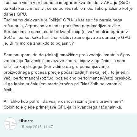
Tudi sam vidim v prihodnosti integriran kvantni del v APU-ju (SoC)
oz kaki kartični rešitvi, če se bo res rabilo moč. Tako približno kot je
danes GPU.
Tudi samo delovanje je "bližje" GPU-ju kar se tiče paralelnega
računanja, čeprav so v ozadju praktično neprimerljive razlike.
Sprašujem se samo, če bi bil kvantni čip (ni važno ali integriran v
SoC ali pa kot kaka kartična rešitev) zamenjava za današnje GPU-
je. Bi mi morda znal kdo to pojasniti?
Sam pa upam, da do (dokaj) množične proizvodnje kvantnih čipov
zamenjajo "kovinske" povezave znotraj čipov z optičnimi in sam
silicij za kaj drugega (ker vidimo da gre pomanjševanje
proizvodnega procesa precje počasi zadnjih nekaj let). To je edini
večji performančni (oz tudi posledično performance/Watt) preskok,
ki ga lahko pričakujem srednjeročno pri "klasičnih nekvantnih"
čipih.
Ali lahko kdo potrdi, da vsaj v osnovi razmišljam v pravi smeri?
Sploh tole glede primerjave GPU-ja in kvantnega računalnika.
tiborrr
::
5. sep 2015, 11:47