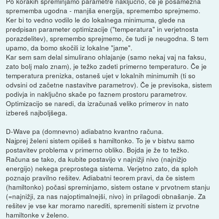
Po korakih spreminjamo parametre naključno, če je posamezna
sprememba ugodna - manjša energija, spremembo sprejmemo.
Ker bi to vedno vodilo le do lokalnega minimuma, glede na
predpisan parameter optimizacije ("temperatura" in verjetnosta
porazdelitev), spremembo sprejmemo, če tudi je neugodna. S tem
upamo, da bomo skočili iz lokalne "jame".
Kar sem sam delal simulirano ohlajanje (samo nekaj vaj na faksu,
zato bolj malo znam), je težko zadeti primerno temperaturo. Če je
temperatura prenizka, ostaneš ujet v lokalnih minimumih (ti so
odvsini od začetne nastavitve parametrov). Če je previsoka, sistem
podivja in naključno skače po faznem prostoru parametrov.
Optimizacijo se naredi, da izračunaš veliko primerov in nato
izbereš najboljšega.
D-Wave pa (domnevno) adiabatno kvantno računa.
Najprej želeni sistem opišeš s hamiltonko. To je v bistvu samo
postavitev problema v primerno obliko. Bojda je že to težko.
Računa se tako, da kubite postavijo v najnižji nivo (najnižjo
energijo) nekega preprostega sistema. Verjetno zato, da sploh
poznajo pravilno rešitev. Adiabatni teorem pravi, da če sistem
(hamiltonko) počasi spreminjamo, sistem ostane v prvotnem stanju
(=najnižji, za nas najoptimalnejši, nivo) in prilagodi obnašanje. Za
rešitev je vse kar moramo narediti, spremeniti sistem iz prvotne
hamiltonke v želeno.