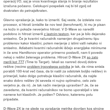
operacij I/O, saj je vnos kvantnega stanja in branje rezultatov
izračuna počasno. Celokupni pospešek naj bi bil zgolj od
dvakraten do petnajstkraten.
Glavno vprašanje je, kako to izmeriti. Saj veste, če izdelate nov
procesor, si hkrati izmislite še nov test (
), ki mu je pisan
benchmark
na kožo in pokaže neverjetno hitrost. V D-Wave so naredili
podobno in hitrost izmerili
z lastnim testom
, kar pa je bilo dejansko
smiselno. Če je kvantni računalnik namenjen drugačnemu tipu
problemov kakor klasični, potem merjenje z istimi vatli nekako ni
smiselno. Adiabatni kvantni računalniki iščejo energijske minimume
in če smo Hamiltonov operator primerno postavili, nam ti povedo
nekaj o rešitvi želenega problema. Hitrost D-Wave 2X
so zato
merili kot
(Time to Target). Iskali so namreč dovolj dobre
TTT
rešitve (recimo
problem trgovskega potnika
je tak, da nima smisla
porabiti 100-krat več časa, da bi našli za odstotek boljšo rešitev) in
primerjali, kako dolgo potrebuje klasični računalnik, da najde
enako dobro rešitev (ki seveda ni nujno optimalno, celo zelo
verjetno je, da ni). Je tak način merjenja upravičen? Je, če se
zavedamo, da kvantni računalnikov ne bomo uporabljali v iste
namene kot klasičnih. Je pošten? Odvisno, kateremu polu
pripadate.
D-Wave 2X je ne glede na vprašanje metrike dovršen kos strojne