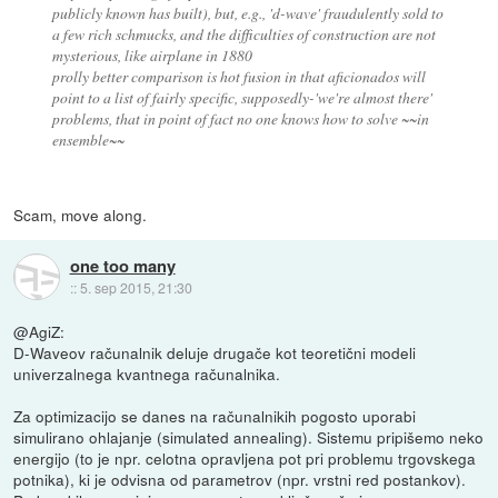
publicly known has built), but, e.g., 'd-wave' fraudulently sold to
a few rich schmucks, and the difficulties of construction are not
mysterious, like airplane in 1880
prolly better comparison is hot fusion in that aficionados will
point to a list of fairly specific, supposedly-'we're almost there'
problems, that in point of fact no one knows how to solve ~~in
ensemble~~
Scam, move along.
one too many
::
5. sep 2015, 21:30
@AgiZ:
D-Waveov računalnik deluje drugače kot teoretični modeli
univerzalnega kvantnega računalnika.
Za optimizacijo se danes na računalnikih pogosto uporabi
simulirano ohlajanje (simulated annealing). Sistemu pripišemo neko
energijo (to je npr. celotna opravljena pot pri problemu trgovskega
potnika), ki je odvisna od parametrov (npr. vrstni red postankov).