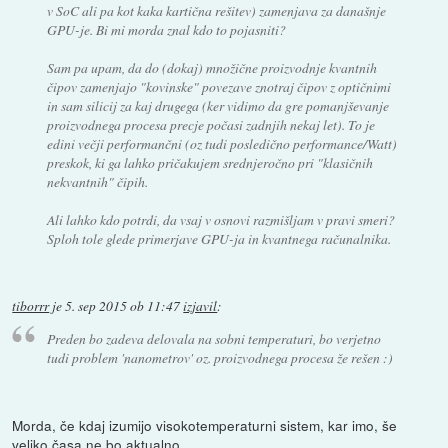
v SoC ali pa kot kaka kartična rešitev) zamenjava za današnje
GPU-je. Bi mi morda znal kdo to pojasniti?
Sam pa upam, da do (dokaj) množične proizvodnje kvantnih
čipov zamenjajo "kovinske" povezave znotraj čipov z optičnimi
in sam silicij za kaj drugega (ker vidimo da gre pomanjševanje
proizvodnega procesa precje počasi zadnjih nekaj let). To je
edini večji performančni (oz tudi posledično performance/Watt)
preskok, ki ga lahko pričakujem srednjeročno pri "klasičnih
nekvantnih" čipih.
Ali lahko kdo potrdi, da vsaj v osnovi razmišljam v pravi smeri?
Sploh tole glede primerjave GPU-ja in kvantnega računalnika.
tiborrr
je
5. sep 2015 ob 11:47
izjavil
:
Preden bo zadeva delovala na sobni temperaturi, bo verjetno
tudi problem 'nanometrov' oz. proizvodnega procesa že rešen :)
Morda, če kdaj izumijo visokotemperaturni sistem, kar imo, še
veliko časa ne bo aktualno.