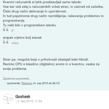
Kvantni računalnik si lahk predstavljaš samo takole:
Vse kar veš zdaj o računalnikih vržeš stran, in začneš od začetka.
Čisto drug način delovanja in uporabnost.
In tud popolnoma drug način razmišljanja, reševanja problemov in
programiranja.
Tu nebi bilo v programskem stavku
if
ampak vrjetno bolj stavek
when
Sicer pa, mogoče bojo v prihotnosti obstajali kaki hibridi.
Recimo CPU s klasično (digitalno) enoto in s kvantno, vsaka za
svoje probleme.
Zgodovina sprememb…
spremenilo:
Relanium
(
4. sep 2015 ob 06:10
)
Qushaak
::
5. sep 2015, 11:34