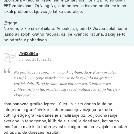
FFT zahtevnsoti O(N log N), je to pomenilo blazno pohitritev in so
iskali probleme, kje vse jo lahko uporabijo.
@qaqo:
Ne vem, iz kje si vzel citate. Ampak ja, glede D-Wavea sploh še ni
jasno ali sploh kvatno računa, oz. če kvantno računa, zakaj se to
ne odraža v pohitritvah.
7982884e
::
5. sep 2015, 22:13
Na grafiko se ne spoznam, ampak ugibam, da je glavni problem
v grafiki množenje matrik (sicer se ne bi izvajalo na grafični
kartici, doh). Torej je zahtevnost polinomska. S polinomsko
zahtevnostjo ni tak problem, saj se računalniki razvijajo hitreje -
eksponentno.
tista osnovna grafika izpred 10 let, ja. tisto danes laufa na
integriranih grafičnih karticah procesorjev nižjega razreda.
cutting edge grafika danes je simuliranje oz. bolj oponašanje
svetlobe in fenomenov, ki jih dela. tukaj je dosti več, kot samo
množenje matrik; je treba izvest cel algoritem na izvajalnih enotah
od gpuja, da dosežeš rezultat.