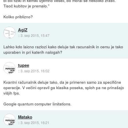
bi bili fiziki in kemiki izjemno veseli, bo moral še nekoliko zrasti.
Tisoč kubitov je premalo."
Koliko priblizno?
AgiZ
::
3. sep 2015, 15:47
Lahko kdo laicno razlozi kako deluje tak racunalnik in cemu je tako
uporaben in pri katerih nalogah?
tupee
::
3. sep 2015, 16:02
Kvantni računalnik deluje tako, da je primeren samo za specifične
operacije. V večini opravil ga klasika poseka, sploh pa ne prinašajo
višjih fps.
Google quantum computer limitations.
Matako
::
3. sep 2015, 16:21