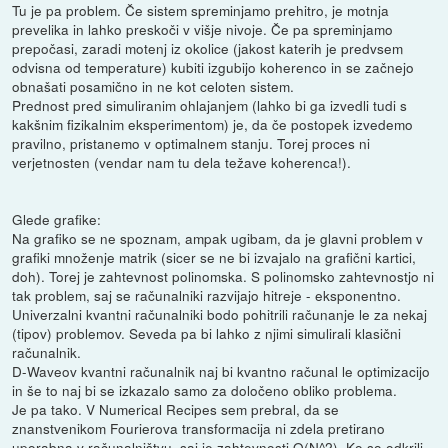
Tu je pa problem. Če sistem spreminjamo prehitro, je motnja
prevelika in lahko preskoči v višje nivoje. Če pa spreminjamo
prepočasi, zaradi motenj iz okolice (jakost katerih je predvsem
odvisna od temperature) kubiti izgubijo koherenco in se začnejo
obnašati posamično in ne kot celoten sistem.
Prednost pred simuliranim ohlajanjem (lahko bi ga izvedli tudi s
kakšnim fizikalnim eksperimentom) je, da če postopek izvedemo
pravilno, pristanemo v optimalnem stanju. Torej proces ni
verjetnosten (vendar nam tu dela težave koherenca!).
Glede grafike:
Na grafiko se ne spoznam, ampak ugibam, da je glavni problem v
grafiki množenje matrik (sicer se ne bi izvajalo na grafični kartici,
doh). Torej je zahtevnost polinomska. S polinomsko zahtevnostjo ni
tak problem, saj se računalniki razvijajo hitreje - eksponentno.
Univerzalni kvantni računalniki bodo pohitrili računanje le za nekaj
(tipov) problemov. Seveda pa bi lahko z njimi simulirali klasični
računalnik.
D-Waveov kvantni računalnik naj bi kvantno računal le optimizacijo
in še to naj bi se izkazalo samo za določeno obliko problema.
Je pa tako. V Numerical Recipes sem prebral, da se
znanstvenikom Fourierova transformacija ni zdela pretirano
uporabna v računalništvu, saj je zahtevnosti O(N^2). Ko so odkrili