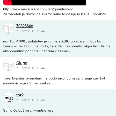
http://www.makeuseof.com/tag/quantum-co...
Za zacetek je dovolj da zvemo kako to deluje in kje je uporabno.
7982884e
::
3. sep 2015, 16:44
no, 100-1000x pohitritev je in line z ASIC pohitrivami. bolj bo
zanimivo, ko bodo, če bodo, zalaufali nek kvantni algoritem, ki ima
eksponentno pohitritev napram klasičnim.
Glugy
::
3. sep 2015, 18:44
Torej kvantni računalniki ne bodo nikol boljši za igranje iger kot
navadni(dvojiški?) računalniki.
tor2
::
3. sep 2015, 18:45
Samo če boš igral kvantne igre.