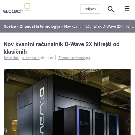
☰
Novice
»
Znanost in tehnologija
»
Nov kvantni računalnik D-Wave 2X hitrejši od klasičnih
Nov kvantni računalnik D-Wave 2X hitrejši od
klasičnih
Matej Huš
::
3. sep 2015
ob 13:19
Znanost in tehnologija