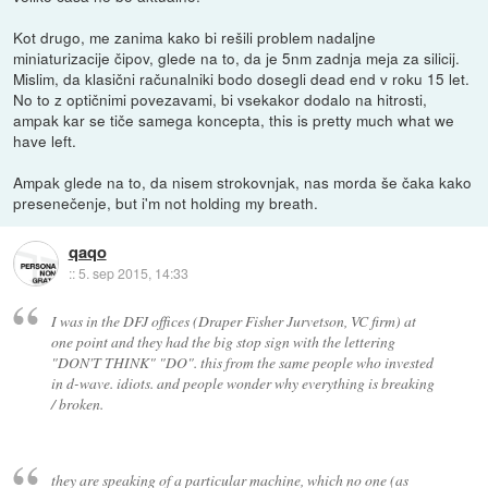
Kot drugo, me zanima kako bi rešili problem nadaljne
miniaturizacije čipov, glede na to, da je 5nm zadnja meja za silicij.
Mislim, da klasični računalniki bodo dosegli dead end v roku 15 let.
No to z optičnimi povezavami, bi vsekakor dodalo na hitrosti,
ampak kar se tiče samega koncepta, this is pretty much what we
have left.
Ampak glede na to, da nisem strokovnjak, nas morda še čaka kako
presenečenje, but i'm not holding my breath.
qaqo
::
5. sep 2015, 14:33
I was in the DFJ offices (Draper Fisher Jurvetson, VC firm) at
one point and they had the big stop sign with the lettering
"DON'T THINK" "DO". this from the same people who invested
in d-wave. idiots. and people wonder why everything is breaking
/ broken.
they are speaking of a particular machine, which no one (as