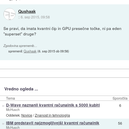
Qushaak
::
6. sep 2015, 09:58
Se pravi, da imata kvantni čip in GPU presečne točke, ni pa eden
"superset" druge?
Zgodovina sprememb…
spremenil:
Qushaak
(
6. sep 2015 ob 09:58
)
Vredno ogleda ...
Tema
Sporočila
»
D-Wave naznanil kvantni računalnik s 5000 kubiti
6
McHusch
Oddelek:
Novice
/
Znanost in tehnologija
»
IBM predstavil najzmogljivejši kvantni računalnik
56
McHusch