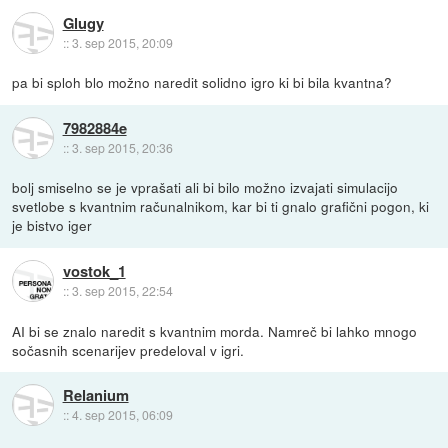
Glugy
::
3. sep 2015, 20:09
pa bi sploh blo možno naredit solidno igro ki bi bila kvantna?
7982884e
::
3. sep 2015, 20:36
bolj smiselno se je vprašati ali bi bilo možno izvajati simulacijo
svetlobe s kvantnim računalnikom, kar bi ti gnalo grafični pogon, ki
je bistvo iger
vostok_1
::
3. sep 2015, 22:54
AI bi se znalo naredit s kvantnim morda. Namreč bi lahko mnogo
sočasnih scenarijev predeloval v igri.
Relanium
::
4. sep 2015, 06:09