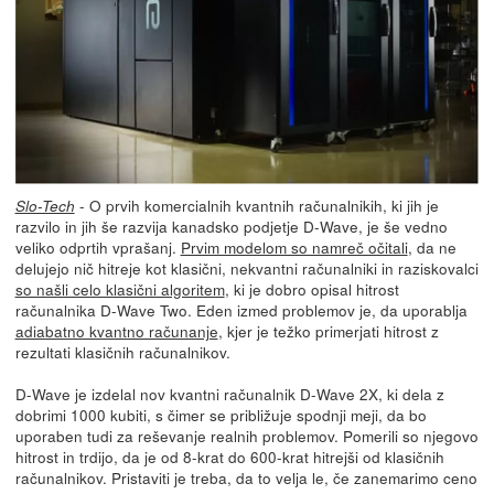
- O prvih komercialnih kvantnih računalnikih, ki jih je
Slo-Tech
razvilo in jih še razvija kanadsko podjetje D-Wave, je še vedno
veliko odprtih vprašanj.
Prvim modelom so namreč očitali
, da ne
delujejo nič hitreje kot klasični, nekvantni računalniki in raziskovalci
so našli celo klasični algoritem
, ki je dobro opisal hitrost
računalnika D-Wave Two. Eden izmed problemov je, da uporablja
adiabatno kvantno računanje
, kjer je težko primerjati hitrost z
rezultati klasičnih računalnikov.
D-Wave je izdelal nov kvantni računalnik D-Wave 2X, ki dela z
dobrimi 1000 kubiti, s čimer se približuje spodnji meji, da bo
uporaben tudi za reševanje realnih problemov. Pomerili so njegovo
hitrost in trdijo, da je od 8-krat do 600-krat hitrejši od klasičnih
računalnikov. Pristaviti je treba, da to velja le, če zanemarimo ceno