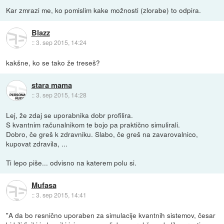
Kar zmrazi me, ko pomislim kake možnosti (zlorabe) to odpira.
Blazz
::
3. sep 2015, 14:24
kakšne, ko se tako že treseš?
stara mama
::
3. sep 2015, 14:28
Lej, že zdaj se uporabnika dobr profilira.
S kvantnim računalnikom te bojo pa praktično simulirali.
Dobro, če greš k zdravniku. Slabo, če greš na zavarovalnico,
kupovat zdravila, ...
Ti lepo piše... odvisno na katerem polu si.
Mufasa
::
3. sep 2015, 14:41
"A da bo resnično uporaben za simulacije kvantnih sistemov, česar