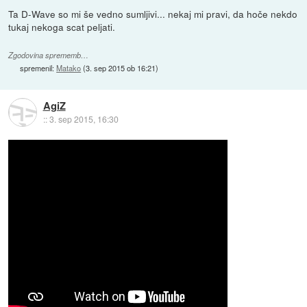
Ta D-Wave so mi še vedno sumljivi... nekaj mi pravi, da hoče nekdo
tukaj nekoga scat peljati.
Zgodovina sprememb…
spremenil:
Matako
(
3. sep 2015 ob 16:21
)
AgiZ
::
3. sep 2015, 16:30