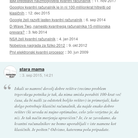
IBM predstavil najzmogljivejši kvantni računalnik
::
11. nov 2017
Googlov kvantni računalnik je in ni 100-milijonkrat hitrejši od
klasičnih
::
12. dec 2015
Google želi razviti lasten kvantni računalnik
::
6. sep 2014
D-Wave Two, namesto kvantnega računalnika 15-milijonska
prevara?
::
3. feb 2014
NSA želi kvantni računalnik
::
4. jan 2014
Nobelova nagrada za fiziko 2012
::
9. okt 2012
Prvi elektronski kvantni procesor
::
30. jun 2009
stara mama
::
3. sep 2015, 14:21
Iskali so namreč dovolj dobre rešitve (recimo problem
trgovskega potnika je tak, da nima smisla porabiti 100-krat več
časa, da bi našli za odstotek boljšo rešitev) in primerjali, kako
dolgo potrebuje klasični računalnik, da najde enako dobro
rešitev (ki seveda ni nujno optimalno, celo zelo verjetno je, da
ni). Je tak način merjenja upravičen? Je, če se zavedamo, da
kvantni računalnikov ne bomo uporabljali v iste namene kot
klasičnih. Je pošten? Odvisno, kateremu polu pripadate.