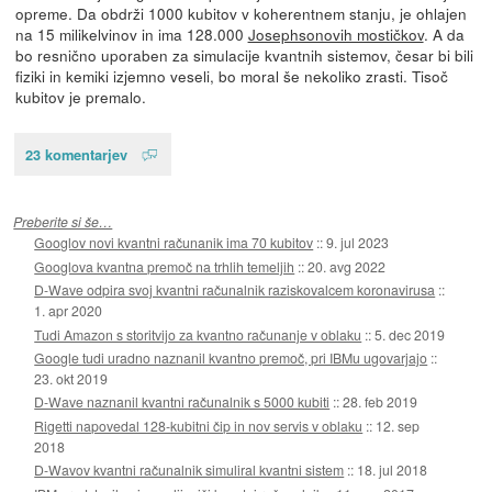
opreme. Da obdrži 1000 kubitov v koherentnem stanju, je ohlajen
na 15 milikelvinov in ima 128.000
Josephsonovih mostičkov
. A da
bo resnično uporaben za simulacije kvantnih sistemov, česar bi bili
fiziki in kemiki izjemno veseli, bo moral še nekoliko zrasti. Tisoč
kubitov je premalo.
23 komentarjev
Preberite si še…
Googlov novi kvantni računanik ima 70 kubitov
::
9. jul 2023
Googlova kvantna premoč na trhlih temeljih
::
20. avg 2022
D-Wave odpira svoj kvantni računalnik raziskovalcem koronavirusa
::
1. apr 2020
Tudi Amazon s storitvijo za kvantno računanje v oblaku
::
5. dec 2019
Google tudi uradno naznanil kvantno premoč, pri IBMu ugovarjajo
::
23. okt 2019
D-Wave naznanil kvantni računalnik s 5000 kubiti
::
28. feb 2019
Rigetti napovedal 128-kubitni čip in nov servis v oblaku
::
12. sep
2018
D-Wavov kvantni računalnik simuliral kvantni sistem
::
18. jul 2018