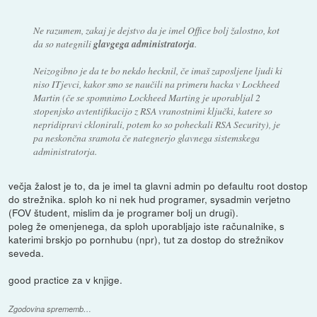
Ne razumem, zakaj je dejstvo da je imel Office bolj žalostno, kot
da so nategnili
glavgega administratorja
.
Neizogibno je da te bo nekdo hecknil, če imaš zaposljene ljudi ki
niso ITjevci, kakor smo se naučili na primeru hacka v Lockheed
Martin (če se spomnimo Lockheed Marting je uporabljal 2
stopenjsko avtentifikacijo z RSA vranostnimi ključki, katere so
nepridipravi cklonirali, potem ko so poheckali RSA Security), je
pa neskončna sramota če nategnerjo glavnega sistemskega
administratorja.
večja žalost je to, da je imel ta glavni admin po defaultu root dostop
do strežnika. sploh ko ni nek hud programer, sysadmin verjetno
(FOV študent, mislim da je programer bolj un drugi).
poleg že omenjenega, da sploh uporabljajo iste računalnike, s
katerimi brskjo po pornhubu (npr), tut za dostop do strežnikov
seveda.
good practice za v knjige.
Zgodovina sprememb…