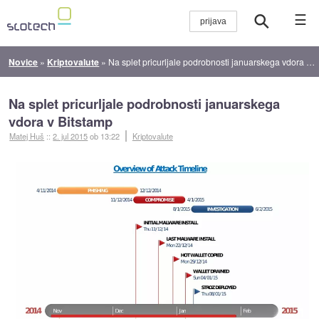
☰
Novice
»
Kriptovalute
»
Na splet pricurljale podrobnosti januarskega vdora v Bitstamp
Na splet pricurljale podrobnosti januarskega
vdora v Bitstamp
Matej Huš
::
2. jul 2015
ob 13:22
Kriptovalute