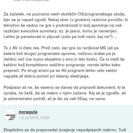
Za začetek, ne poznamo vseh okoliščin OS/programskega okolja,
kjer se je napad zgodil. Nekaj sicer (v grobem) razkriva poročilo, ki
tehnično še vedno ne gre v podrobnosti in bolj spominja na nek
razširjen executive summary, oz. je jasno, komu je namenjen.
Lahko je pametovati in pljuvati (zato pa tudi naziv, kaj ne?) ...
To z AV ni čisto res. Prvič zato, ker gre za ranljivost MS (ali pa
katere koli druge) programske opreme, načinov izrabe pa je
(lahko) več (ne nujno eksaktno z eno in isto kodo). Če si mislil še
kakšno bolj kompleksno zaščitno programje, morda lahko kako
prepreči. Po drugi strani pa so AV programi lahko celo vektor
napada ali dobra pomoč pri iskanju slednjega.
Podpisan ali ne, še vseeno se danes da pripraviti dokument, ki te
vpraša, če želiš, da se makro v njem zažene. Kaj se je zgodilo, ali
je administrator potrdil, ali je šlo za nek 0Day, ne vemo.
noraguta
::
3. jul 2015, 10:05
Eksplicitno se da prepovedat izvajanje nepodpisanih makrov. Tudi