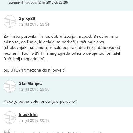
spremenil:
Isotropic
(
2. jul 2015 ob 23:26
)
Spiky28
::
2. jul 2015, 23:34
Zanimivo poročilo...in res dobro izpeljan napad. Smešno mi je
edino to, da ljudje, ki delajo na področju računalništva
(strokovnjaki) še zmeraj veselo odpirajo doc in zip datoteke od
neznanih ljudi..wtf? Phishing zgleda odlično deluje tudi pri takih
"rač. bolj razgledanih".
ps. UTC+4 timezone dosti pove :)
StarMafijec
::
2. jul 2015, 23:36
Kako je pa na splet pricurljalo poročilo?
blackbfm
::
3. jul 2015, 00:15