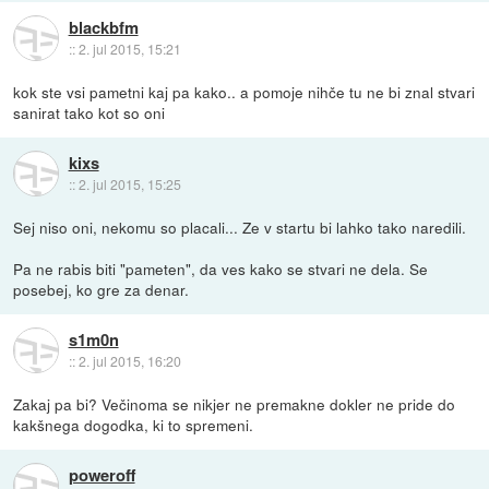
blackbfm
::
2. jul 2015, 15:21
kok ste vsi pametni kaj pa kako.. a pomoje nihče tu ne bi znal stvari
sanirat tako kot so oni
kixs
::
2. jul 2015, 15:25
Sej niso oni, nekomu so placali... Ze v startu bi lahko tako naredili.
Pa ne rabis biti "pameten", da ves kako se stvari ne dela. Se
posebej, ko gre za denar.
s1m0n
::
2. jul 2015, 16:20
Zakaj pa bi? Večinoma se nikjer ne premakne dokler ne pride do
kakšnega dogodka, ki to spremeni.
poweroff