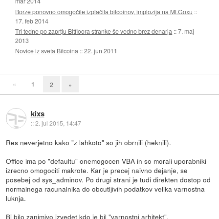
mar 2014
Borze ponovno omogočile izplačila bitcoinov, implozija na Mt.Goxu
::
17. feb 2014
Tri tedne po zaprtju Bitfloora stranke še vedno brez denarja
::
7. maj
2013
Novice iz sveta Bitcoina
::
22. jun 2011
«
1
2
»
kixs
::
2. jul 2015, 14:47
Res neverjetno kako "z lahkoto" so jih obrnili (heknili).
Office ima po "defaultu" onemogocen VBA in so morali uporabniki
izrecno omogociti makrote. Kar je precej naivno dejanje, se
posebej od sys_adminov. Po drugi strani je tudi direkten dostop od
normalnega racunalnika do obcutljivih podatkov velika varnostna
luknja.
Bi bilo zanimivo izvedet kdo je bil "varnostni arhitekt".