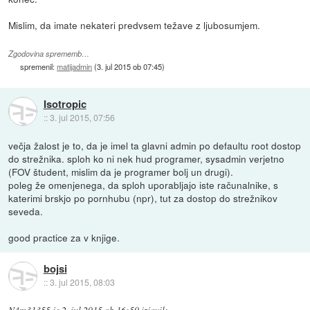
Mislim, da imate nekateri predvsem težave z ljubosumjem.
Zgodovina sprememb…
spremenil:
matijadmin
(
3. jul 2015 ob 07:45
)
Isotropic
::
3. jul 2015, 07:56
večja žalost je to, da je imel ta glavni admin po defaultu root dostop
do strežnika. sploh ko ni nek hud programer, sysadmin verjetno
(FOV študent, mislim da je programer bolj un drugi).
poleg že omenjenega, da sploh uporabljajo iste računalnike, s
katerimi brskjo po pornhubu (npr), tut za dostop do strežnikov
seveda.
good practice za v knjige.
bojsi
::
3. jul 2015, 08:03