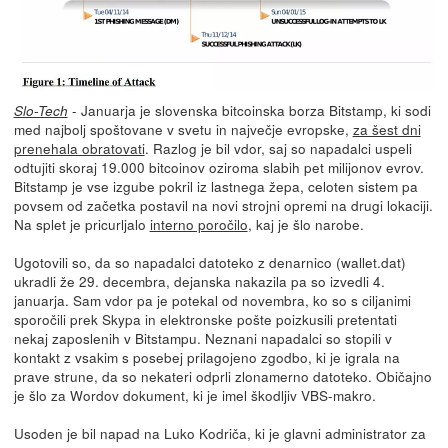
- Januarja je slovenska bitcoinska borza Bitstamp, ki sodi
Slo-Tech
med najbolj spoštovane v svetu in največje evropske,
za šest dni
prenehala obratovati
. Razlog je bil vdor, saj so napadalci uspeli
odtujiti skoraj 19.000 bitcoinov oziroma slabih pet milijonov evrov.
Bitstamp je vse izgube pokril iz lastnega žepa, celoten sistem pa
povsem od začetka postavil na novi strojni opremi na drugi lokaciji.
Na splet je pricurljalo
interno poročilo
, kaj je šlo narobe.
Ugotovili so, da so napadalci datoteko z denarnico (wallet.dat)
ukradli že 29. decembra, dejanska nakazila pa so izvedli 4.
januarja. Sam vdor pa je potekal od novembra, ko so s ciljanimi
sporočili prek Skypa in elektronske pošte poizkusili pretentati
nekaj zaposlenih v Bitstampu. Neznani napadalci so stopili v
kontakt z vsakim s posebej prilagojeno zgodbo, ki je igrala na
prave strune, da so nekateri odprli zlonamerno datoteko. Običajno
je šlo za Wordov dokument, ki je imel škodljiv VBS-makro.
Usoden je bil napad na Luko Kodriča, ki je glavni administrator za