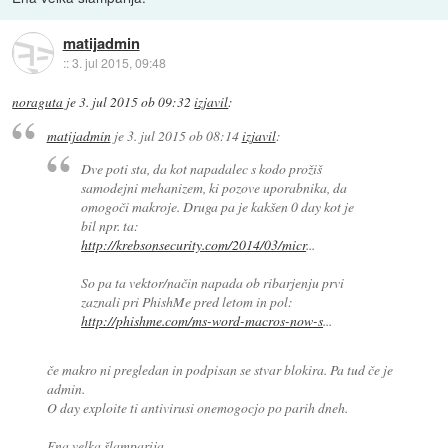
matijadmin
::
3. jul 2015, 09:48
noraguta
je
3. jul 2015 ob 09:32
izjavil
:
matijadmin
je
3. jul 2015 ob 08:14
izjavil
:
Dve poti sta, da kot napadalec s kodo prožiš
samodejni mehanizem, ki pozove uporabnika, da
omogoči makroje. Druga pa je kakšen 0 day kot je
bil npr. ta:
http://krebsonsecurity.com/2014/03/micr
...
So pa ta vektor/način napada ob ribarjenju prvi
zaznali pri PhishMe pred letom in pol:
http://phishme.com/ms-word-macros-now-s
...
če makro ni pregledan in podpisan se stvar blokira. Pa tud če je
admin.
O day exploite ti antivirusi onemogocjo po parih dneh.
Ena velka šlamparija.