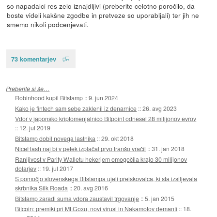
so napadalci res zelo iznajdljivi (preberite celotno poročilo, da
boste videli kakšne zgodbe in pretveze so uporabljali) ter jih ne
smemo nikoli podcenjevati.
73 komentarjev
Preberite si še…
Robinhood kupil Bitstamp
::
9. jun 2024
Kako je fintech sam sebe zaklenil iz denarnice
::
26. avg 2023
Vdor v japonsko kriptomenjalnico Bitpoint odnesel 28 milijonov evrov
::
12. jul 2019
Bitstamp dobil novega lastnika
::
29. okt 2018
NiceHash naj bi v petek izplačal prvo tranšo vračil
::
31. jan 2018
Ranljivost v Parity Walletu hekerjem omogočila krajo 30 milijonov
dolarjev
::
19. jul 2017
S pomočjo slovenskega Bitstampa ujeli preiskovalca, ki sta izsiljevala
skrbnika Silk Roada
::
20. avg 2016
Bitstamp zaradi suma vdora zaustavil trgovanje
::
5. jan 2015
Bitcoin: premiki pri Mt.Goxu, novi virusi in Nakamotov demanti
::
18.