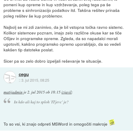
pomeni kup opreme in kup vzdrževanja, poleg tega pa še
probleme s sinhronizacijo podatkov itd. Takšna rešitev prinaša
poleg rešitev še kup problemov.
Najbolj se mi zdi zanimivo, da je bil vstopna točka ravno sistemc.
Kolikor sistemcev poznam, imajo zelo različne okuse kar se tiče
OSjev in programske opreme. Zgleda, da so napadalci morali
ugotoviti, kakšno programsko opremo uporabljajo, da so vedeli
kakšen tip datoteke poslat.
Sicer pa so zelo dobro izpeljali reševanje te situacije.
cegu
::
3. jul 2015, 08:25
matijadmin
je
2. jul 2015 ob 18:15
izjavil
:
In kdo ali kaj to sploh 'ITjevc' je?
To so vsi, ki znajo odpreti MSWord in omogočiti makroje