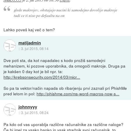
N4m31355
je
2. jul 2015 ob 16:50
izjavil
:
glede makrojev.. obstajajo nacini ki samodejno dovolijo makroje
tudi ce ti niso po defaultu na on
Lahko poveš kaj več o tem?
matijadmin
::
3. jul 2015, 08:14
Dve poti sta, da kot napadalec s kodo prožiš samodejni
mehanizem, ki pozove uporabnika, da omogoči makroje. Druga pa
je kakšen 0 day kot je bil npr. ta:
http://krebsonsecurity.com/2014/03/micr...
So pa ta vektor/način napada ob ribarjenju prvi zaznali pri PhishMe
pred letom in pol:
http://phishme.com/ms-word-macros-now-s...
johnnyyy
::
3. jul 2015, 08:24
Pa kdo od vas uporablja različne računalnike za različne naloge?
Če bi imel za vsako banko in vsak strežnik svoj računalnik, to