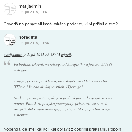
matijadmin
::
2. jul 2015, 19:41
Govoriš na pamet ali imaš kakšne podatke, ki bi pričali o tem?
noraguta
::
2. jul 2015, 19:54
matijadmin
je
2. jul 2015 ob 18:15
izjavil
:
Pa bodimo iskreni, marsikoga od korajžnih na forumu bi tudi
nategnili.
erunno, po čem pa sklepaš, da sistem'c pri Bitstanpu ni bil
'ITjevc'? In kdo ali kaj to sploh 'ITjevc' je?
Neskončna sramota je, da nisi prebral poročila in govoriš na
pamet. Prav 2-stopenjsko preverjanje pristnosti, ko se se je
prožil 2. del sheme preverjanja, je vzbudil sum pri tem istem
sistemcu.
Nobenga kje imel kaj koli kaj opravit z dobrimi praksami. Popoln