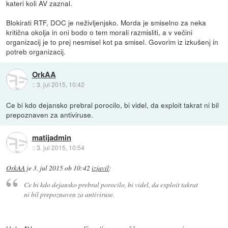
kateri koli AV zaznal.
Blokirati RTF, DOC je neživljenjsko. Morda je smiselno za neka
kritična okolja in oni bodo o tem morali razmisliti, a v večini
organizacij je to prej nesmisel kot pa smisel. Govorim iz izkušenj in
potreb organizacij.
OrkAA
::
3. jul 2015, 10:42
Ce bi kdo dejansko prebral porocilo, bi videl, da exploit takrat ni bil
prepoznaven za antiviruse.
matijadmin
::
3. jul 2015, 10:54
OrkAA
je
3. jul 2015 ob 10:42
izjavil
:
Ce bi kdo dejansko prebral porocilo, bi videl, da exploit takrat
ni bil prepoznaven za antiviruse.