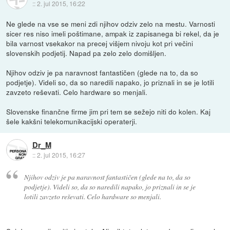
::
2. jul 2015, 16:22
Ne glede na vse se meni zdi njihov odziv zelo na mestu. Varnosti
sicer res niso imeli poštimane, ampak iz zapisanega bi rekel, da je
bila varnost vsekakor na precej višjem nivoju kot pri večini
slovenskih podjetij. Napad pa zelo zelo domišljen.
Njihov odziv je pa naravnost fantastičen (glede na to, da so
podjetje). Videli so, da so naredili napako, jo priznali in se je lotili
zavzeto reševati. Celo hardware so menjali.
Slovenske finančne firme jim pri tem se sežejo niti do kolen. Kaj
šele kakšni telekomunikacijski operaterji.
Dr_M
::
2. jul 2015, 16:27
Njihov odziv je pa naravnost fantastičen (glede na to, da so
podjetje). Videli so, da so naredili napako, jo priznali in se je
lotili zavzeto reševati. Celo hardware so menjali.