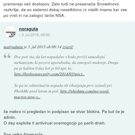
premorejo več dostopov. Zato tudi ne preseneča Snowdnovo
razkritje, da so sistemci dokaj neselktivno (v mislih imamo kar vse
po vrsti in na zalogo) tarče NSA.
noraguta
::
3. jul 2015, 09:32
matijadmin
je
3. jul 2015 ob 08:14
izjavil
:
Dve poti sta, da kot napadalec s kodo prožiš samodejni
mehanizem, ki pozove uporabnika, da omogoči makroje. Druga
pa je kakšen 0 day kot je bil npr. ta:
http://krebsonsecurity.com/2014/03/micr...
So pa ta vektor/način napada ob ribarjenju prvi zaznali pri
PhishMe pred letom in pol:
http://phishme.com/ms-word-
macros-now-s...
če makro ni pregledan in podpisan se stvar blokira. Pa tud če je
admin.
O day exploite ti antivirusi onemogocjo po parih dneh.
Ena velka šlamparija.