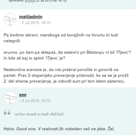
matijadmin
::
2. jul 2015, 18:15
Pa bodimo iskreni, marsikoga od korajžnih na forumu bi tudi
nategnili.
erunno, po čem pa sklepaš, da sistem'c pri Bitstanpu ni bil 'ITjevc'?
In kdo ali kaj to sploh 'ITjevc' je?
Neskončna sramota je, da nisi prebral poročila in govoriš na
pamet. Prav 2-stopenjsko preverjanje pristnosti, ko se se je prožil
2. del sheme preverjanja, je vzbudil sum pri tem istem sistemcu.
eee
::
2. jul 2015, 19:19
večino strank so tudi obdržali.
Haha. Good one. V realnosti jih nobeden več ne jebe. Žal.