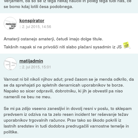
Verjamem, da so se iz tega nekaj naučili in poleg tega tudi nas, če
se bomo kdaj lotili česa podobnega.
konspirator
::
2. jul 2015, 14:56
Amaterji ostanejo amaterji, četudi imajo dolge titule.
Takšnih napak si ne privošči niti slabo plačani sysadmin iz JS
.
matijadmin
::
2. jul 2015, 15:01
Varnost ni bil nikoli njihov adut; pred časom se je menda odkrilo, da
se da sprehajati po spletnih denarnicah uporabnikov te borze.
Napako so sicer odpravili, dobrotniku, ki jih je obvestil pa niso
namenili ne beu ne meu.
Se mi pa zdijo vseeno zanesljivi in dovolj resni v poslu, to sklepam
predvsem iz odziva na ta zelo resen incident ter reševanje težav
uporabnikov trgovalnih računov. Prav tako so škodo pokrili iz
lastnih sredstev in tudi dodobra predrugačili varnostne temelje in
politike.