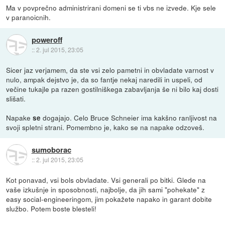
Ma v povprečno administrirani domeni se ti vbs ne izvede. Kje sele
v paranoicnih.
poweroff
::
2. jul 2015, 23:05
Sicer jaz verjamem, da ste vsi zelo pametni in obvladate varnost v
nulo, ampak dejstvo je, da so fantje nekaj naredili in uspeli, od
večine tukajle pa razen gostilniškega zabavljanja še ni bilo kaj dosti
slišati.
Napake
dogajajo. Celo Bruce Schneier ima kakšno ranljivost na
se
svoji spletni strani. Pomembno je, kako se na napake odzoveš.
sumoborac
::
2. jul 2015, 23:05
Kot ponavad, vsi bols obvladate. Vsi generali po bitki. Glede na
vaše izkušnje in sposobnosti, najbolje, da jih sami "pohekate" z
easy social-engineeringom, jim pokažete napako in garant dobite
službo. Potem boste blesteli!