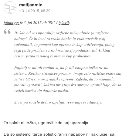
matijadmin
::
3. jul 2015, 08:39
johnnyyy
je
3. jul 2015 ob 08:24
izjavil
:
Pa kdo od vas uporablja različne računalnike za različne
naloge? Če bi imel za vsako banko in vsak strežnik svoj
računalnik, to pomeni kup opreme in kup vzdrževanja, poleg
tega pa še probleme s sinhronizacijo podatkov itd. Takšna
rešitev prinaša poleg rešitev še kup problemov.
Najbolj se mi zdi zanimivo, da je bil vstopna točka ravno
sistemc. Kolikor sistemcev poznam, imajo zelo različne okuse kar
se tiče OSjev in programske opreme. Zgleda, da so napadalci
morali ugotoviti, kakšno programsko opremo uporabljajo, da so
vedeli kakšen tip datoteke poslat.
Sicer pa so zelo dobro izpeljali reševanje te situacije.
To sploh ni težko, ugotoviti kdo kaj uporablja.
Da so sistemci tarče sofisticiranih napadov ni naključje, saj