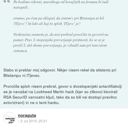
Pa bodimo iskreni, marsikoga od korajžnih na forumu bi tudi
nategnili.
erunno, po čem pa sklepaš, da sistem'c pri Bitstanpu ni bil
'ITjevc'? In kdo ali kaj to sploh 'ITjevc' je?
Neskončna sramota je, da nisi prebral poročila in govoriš na
pamet. Prav 2-stopenjsko preverjanje pristnosti, ko se se je
prožil 2. del sheme preverjanja, je vzbudil sum pri tem istem
sistemcu.
Slabo si preblar moj odgovor. Nikjer nisem rekel da stistemc pri
Btistampu ni ITjevec.
Proročila sploh nisem prebral, govor o dvostopenjski avtantifiakciji
se je nanašal na Lockheed Martin hack (kjer so zlikovci klonirali
RSA SecurID varnostni ključ, tako da so bili vsi dostopi pravilno
avtorizirani) in ne o temi hacku.
noraguta
::
2. jul 2015, 20:21