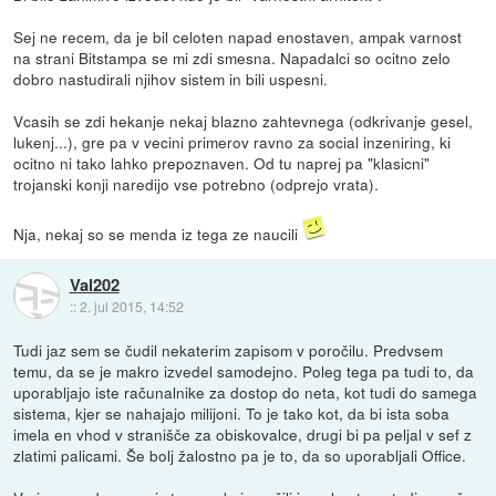
Sej ne recem, da je bil celoten napad enostaven, ampak varnost
na strani Bitstampa se mi zdi smesna. Napadalci so ocitno zelo
dobro nastudirali njihov sistem in bili uspesni.
Vcasih se zdi hekanje nekaj blazno zahtevnega (odkrivanje gesel,
lukenj...), gre pa v vecini primerov ravno za social inzeniring, ki
ocitno ni tako lahko prepoznaven. Od tu naprej pa "klasicni"
trojanski konji naredijo vse potrebno (odprejo vrata).
Nja, nekaj so se menda iz tega ze naucili
Val202
::
2. jul 2015, 14:52
Tudi jaz sem se čudil nekaterim zapisom v poročilu. Predvsem
temu, da se je makro izvedel samodejno. Poleg tega pa tudi to, da
uporabljajo iste računalnike za dostop do neta, kot tudi do samega
sistema, kjer se nahajajo milijoni. To je tako kot, da bi ista soba
imela en vhod v stranišče za obiskovalce, drugi bi pa peljal v sef z
zlatimi palicami. Še bolj žalostno pa je to, da so uporabljali Office.