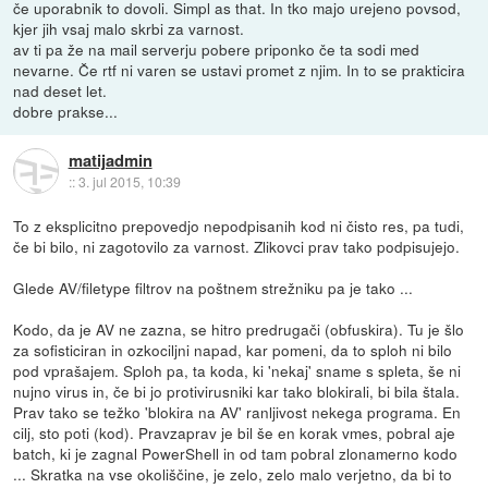
če uporabnik to dovoli. Simpl as that. In tko majo urejeno povsod,
kjer jih vsaj malo skrbi za varnost.
av ti pa že na mail serverju pobere priponko če ta sodi med
nevarne. Če rtf ni varen se ustavi promet z njim. In to se prakticira
nad deset let.
dobre prakse...
matijadmin
::
3. jul 2015, 10:39
To z eksplicitno prepovedjo nepodpisanih kod ni čisto res, pa tudi,
če bi bilo, ni zagotovilo za varnost. Zlikovci prav tako podpisujejo.
Glede AV/filetype filtrov na poštnem strežniku pa je tako ...
Kodo, da je AV ne zazna, se hitro predrugači (obfuskira). Tu je šlo
za sofisticiran in ozkociljni napad, kar pomeni, da to sploh ni bilo
pod vprašajem. Sploh pa, ta koda, ki 'nekaj' sname s spleta, še ni
nujno virus in, če bi jo protivirusniki kar tako blokirali, bi bila štala.
Prav tako se težko 'blokira na AV' ranljivost nekega programa. En
cilj, sto poti (kod). Pravzaprav je bil še en korak vmes, pobral aje
batch, ki je zagnal PowerShell in od tam pobral zlonamerno kodo
... Skratka na vse okoliščine, je zelo, zelo malo verjetno, da bi to