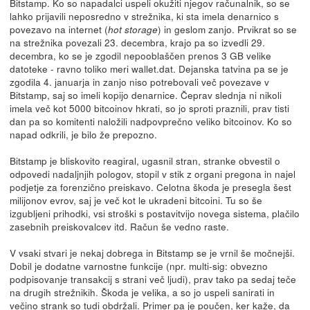
Bitstamp. Ko so napadalci uspeli okužiti njegov računalnik, so se
lahko prijavili neposredno v strežnika, ki sta imela denarnico s
povezavo na internet (
) in geslom zanjo. Prvikrat so se
hot storage
na strežnika povezali 23. decembra, krajo pa so izvedli 29.
decembra, ko se je zgodil nepooblaščen prenos 3 GB velike
datoteke - ravno toliko meri wallet.dat. Dejanska tatvina pa se je
zgodila 4. januarja in zanjo niso potrebovali več povezave v
Bitstamp, saj so imeli kopijo denarnice. Čeprav slednja ni nikoli
imela več kot 5000 bitcoinov hkrati, so jo sproti praznili, prav tisti
dan pa so komitenti naložili nadpovprečno veliko bitcoinov. Ko so
napad odkrili, je bilo že prepozno.
Bitstamp je bliskovito reagiral, ugasnil stran, stranke obvestil o
odpovedi nadaljnjih pologov, stopil v stik z organi pregona in najel
podjetje za forenzično preiskavo. Celotna škoda je presegla šest
milijonov evrov, saj je več kot le ukradeni bitcoini. Tu so še
izgubljeni prihodki, vsi stroški s postavitvijo novega sistema, plačilo
zasebnih preiskovalcev itd. Račun še vedno raste.
V vsaki stvari je nekaj dobrega in Bitstamp se je vrnil še močnejši.
Dobil je dodatne varnostne funkcije (npr. multi-sig: obvezno
podpisovanje transakcij s strani več ljudi), prav tako pa sedaj teče
na drugih strežnikih. Škoda je velika, a so jo uspeli sanirati in
večino strank so tudi obdržali. Primer pa je poučen, ker kaže, da