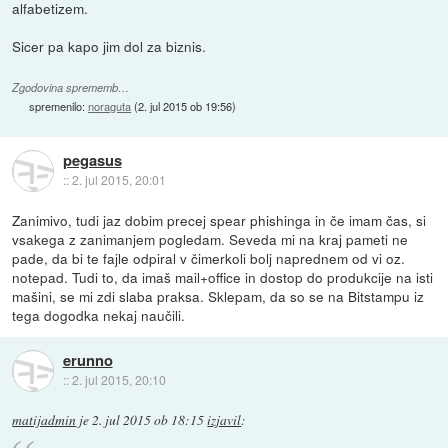
alfabetizem.
Sicer pa kapo jim dol za biznis.
Zgodovina sprememb…
spremenilo:
noraguta
(
2. jul 2015 ob 19:56
)
pegasus
::
2. jul 2015, 20:01
Zanimivo, tudi jaz dobim precej spear phishinga in če imam čas, si
vsakega z zanimanjem pogledam. Seveda mi na kraj pameti ne
pade, da bi te fajle odpiral v čimerkoli bolj naprednem od vi oz.
notepad. Tudi to, da imaš mail+office in dostop do produkcije na isti
mašini, se mi zdi slaba praksa. Sklepam, da so se na Bitstampu iz
tega dogodka nekaj naučili.
erunno
::
2. jul 2015, 20:10
matijadmin
je
2. jul 2015 ob 18:15
izjavil
: