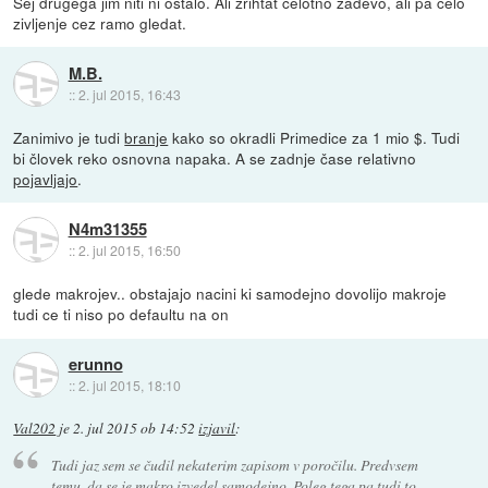
Sej drugega jim niti ni ostalo. Ali zrihtat celotno zadevo, ali pa celo
zivljenje cez ramo gledat.
M.B.
::
2. jul 2015, 16:43
Zanimivo je tudi
branje
kako so okradli Primedice za 1 mio $. Tudi
bi človek reko osnovna napaka. A se zadnje čase relativno
pojavljajo
.
N4m31355
::
2. jul 2015, 16:50
glede makrojev.. obstajajo nacini ki samodejno dovolijo makroje
tudi ce ti niso po defaultu na on
erunno
::
2. jul 2015, 18:10
Val202
je
2. jul 2015 ob 14:52
izjavil
:
Tudi jaz sem se čudil nekaterim zapisom v poročilu. Predvsem
temu, da se je makro izvedel samodejno. Poleg tega pa tudi to,