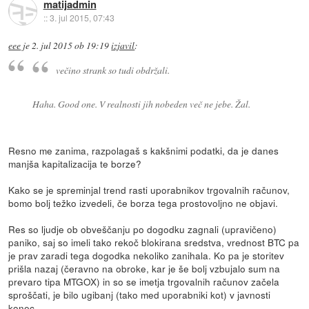
matijadmin
::
3. jul 2015, 07:43
eee
je
2. jul 2015 ob 19:19
izjavil
:
večino strank so tudi obdržali.
Haha. Good one. V realnosti jih nobeden več ne jebe. Žal.
Resno me zanima, razpolagaš s kakšnimi podatki, da je danes
manjša kapitalizacija te borze?
Kako se je spreminjal trend rasti uporabnikov trgovalnih računov,
bomo bolj težko izvedeli, če borza tega prostovoljno ne objavi.
Res so ljudje ob obveščanju po dogodku zagnali (upravičeno)
paniko, saj so imeli tako rekoč blokirana sredstva, vrednost BTC pa
je prav zaradi tega dogodka nekoliko zanihala. Ko pa je storitev
prišla nazaj (čeravno na obroke, kar je še bolj vzbujalo sum na
prevaro tipa MTGOX) in so se imetja trgovalnih računov začela
sproščati, je bilo ugibanj (tako med uporabniki kot) v javnosti
konec.