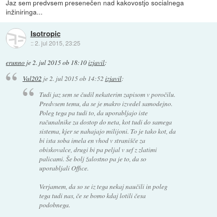
Jaz sem predvsem presenečen nad kakovostjo socialnega
inžiniringa...
Isotropic
::
2. jul 2015, 23:25
erunno
je
2. jul 2015 ob 18:10
izjavil
:
Val202
je
2. jul 2015 ob 14:52
izjavil
:
Tudi jaz sem se čudil nekaterim zapisom v poročilu.
Predvsem temu, da se je makro izvedel samodejno.
Poleg tega pa tudi to, da uporabljajo iste
računalnike za dostop do neta, kot tudi do samega
sistema, kjer se nahajajo milijoni. To je tako kot, da
bi ista soba imela en vhod v stranišče za
obiskovalce, drugi bi pa peljal v sef z zlatimi
palicami. Še bolj žalostno pa je to, da so
uporabljali Office.
Verjamem, da so se iz tega nekaj naučili in poleg
tega tudi nas, če se bomo kdaj lotili česa
podobnega.