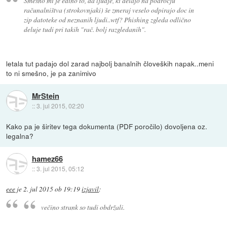
Smešno mi je edino to, da ljudje, ki delajo na področju
računalništva (strokovnjaki) še zmeraj veselo odpirajo doc in
zip datoteke od neznanih ljudi..wtf? Phishing zgleda odlično
deluje tudi pri takih "rač. bolj razgledanih".
letala tut padajo dol zarad najbolj banalnih človeških napak..meni
to ni smešno, je pa zanimivo
MrStein
::
3. jul 2015, 02:20
Kako pa je širitev tega dokumenta (PDF poročilo) dovoljena oz.
legalna?
hamez66
::
3. jul 2015, 05:12
eee
je
2. jul 2015 ob 19:19
izjavil
:
večino strank so tudi obdržali.