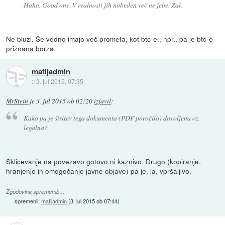
Haha. Good one. V realnosti jih nobeden več ne jebe. Žal.
Ne bluzi. Še vedno imajo več prometa, kot btc-e., npr., pa je btc-e
priznana borza.
matijadmin
::
3. jul 2015, 07:35
MrStein
je
3. jul 2015 ob 02:20
izjavil
:
Kako pa je širitev tega dokumenta (PDF poročilo) dovoljena oz.
legalna?
Sklicevanje na povezavo gotovo ni kaznivo. Drugo (kopiranje,
hranjenje in omogočanje javne objave) pa je, ja, vpršaljivo.
Zgodovina sprememb…
spremenil:
matijadmin
(
3. jul 2015 ob 07:44
)