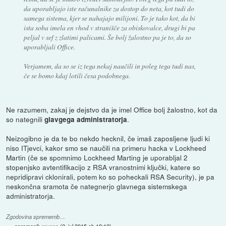
da uporabljajo iste računalnike za dostop do neta, kot tudi do
samega sistema, kjer se nahajajo milijoni. To je tako kot, da bi
ista soba imela en vhod v stranišče za obiskovalce, drugi bi pa
peljal v sef z zlatimi palicami. Še bolj žalostno pa je to, da so
uporabljali Office.
Verjamem, da so se iz tega nekaj naučili in poleg tega tudi nas,
če se bomo kdaj lotili česa podobnega.
Ne razumem, zakaj je dejstvo da je imel Office bolj žalostno, kot da
so nategnili
.
glavgega administratorja
Neizogibno je da te bo nekdo hecknil, če imaš zaposljene ljudi ki
niso ITjevci, kakor smo se naučili na primeru hacka v Lockheed
Martin (če se spomnimo Lockheed Marting je uporabljal 2
stopenjsko avtentifikacijo z RSA vranostnimi ključki, katere so
nepridipravi cklonirali, potem ko so poheckali RSA Security), je pa
neskončna sramota če nategnerjo glavnega sistemskega
administratorja.
Zgodovina sprememb…
spremenil:
erunno
(
2. jul 2015 ob 18:12
)