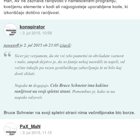
Hah, AV ne zaznava ranljivosti v nameščenem programju,
kvečjemu elemente v kodi ali najpogosteje uporabljene kode, ki
izkoriščajo dotično ranljivost.
konspirator
::
3. jul 2015, 10:58
poweroff
je
2. jul 2015 ob 23:05
izjavil
:
Sicer jaz verjamem, da ste vsi zelo pametni in obvladate varnost
v nulo, ampak dejstvo je, da so fantje nekaj naredili in uspeli, od
večine tukajle pa razen gostilniškega zabavljanja še ni bilo kaj
dosti slišati.
Napake
se
dogajajo.
Celo Bruce Schneier ima kakšno
ranljivost na svoji spletni strani
. Pomembno je, kako se na
napake odzoveš.
Bruce Schneier na svoji spletni strani nima večmilijonske btc borze.
PaX_MaN
::
3. jul 2015, 11:15