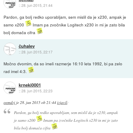
::
28. jun 2015, 21:44
Pardon, ga bolj redko uporabljam, sem mislil da je x230, ampak je
samo x200
Imam pa zvočnike Logitech x230 in mi je zato bila
bolj domača cifra
čuhalev
::
28. jun 2015, 22:17
Močno dvomim, da so imeli razmerje 16:10 leta 1992, bi pa zelo
rad imel 4:3.
krneki0001
::
28. jun 2015, 22:23
oemdzi
je
28. jun 2015 ob 21:44
izjavil
:
Pardon, ga bolj redko uporabljam, sem mislil da je x230, ampak
je samo x200
Imam pa zvočnike Logitech x230 in mi je zato
bila bolj domača cifra