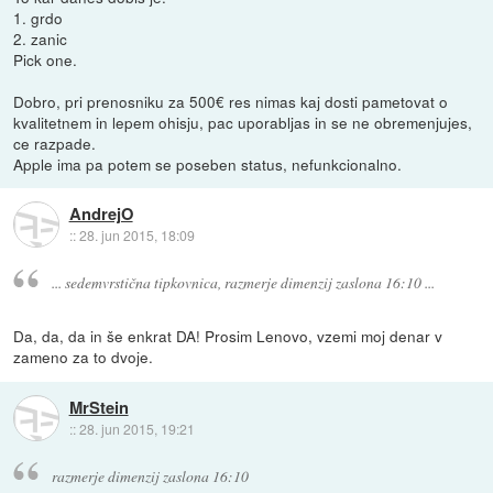
1. grdo
2. zanic
Pick one.
Dobro, pri prenosniku za 500€ res nimas kaj dosti pametovat o
kvalitetnem in lepem ohisju, pac uporabljas in se ne obremenjujes,
ce razpade.
Apple ima pa potem se poseben status, nefunkcionalno.
AndrejO
::
28. jun 2015, 18:09
... sedemvrstična tipkovnica, razmerje dimenzij zaslona 16:10 ...
Da, da, da in še enkrat DA! Prosim Lenovo, vzemi moj denar v
zameno za to dvoje.
MrStein
::
28. jun 2015, 19:21
razmerje dimenzij zaslona 16:10