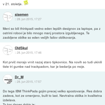
v 21. stoletje.
sisemen
::
28. jun 2015, 17:27
Meni so bili thinkpadi vedno eden lepših designov za laptope, pa z
ostrimi robovi je bilo mnogo manj prostora izgubljenega. Te
zaobljene oblike so eden večjih failov oblikovanja.
OldSkul
::
28. jun 2015, 17:46
Kot prvič morajo vrnit nazaj staro tipkovnico. Na novih so tudi ukinili
tiste tri gumbe nad trackpadom, kar je bedarija po moje.
Dr_M
::
28. jun 2015, 17:57
Do tega IBM ThinkPada gojim precej veliko spostovanje. Res dobra
zadeva, kot ze omenjeno, built to last. Nevtralna oblika in kvalitetna
izdelava.
To kar danes dobis je: