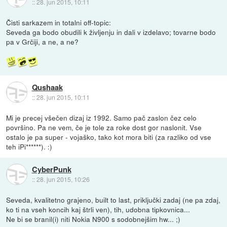
::
28. jun 2015, 10:11
Čisti sarkazem in totalni off-topic:
Seveda ga bodo obudili k življenju in dali v izdelavo; tovarne bodo
pa v Grčiji, a ne, a ne?
Qushaak
::
28. jun 2015, 10:11
Mi je precej všečen dizaj iz 1992. Samo pač zaslon čez celo
površino. Pa ne vem, če je tole za roke dost gor naslonit. Vse
ostalo je pa super - vojaško, tako kot mora biti (za razliko od vse
teh iPi******). :)
CyberPunk
::
28. jun 2015, 10:26
Seveda, kvalitetno grajeno, built to last, priključki zadaj (ne pa zdaj,
ko ti na vseh koncih kaj štrli ven), tih, udobna tipkovnica...
Ne bi se branil(i) niti Nokia N900 s sodobnejšim hw... ;)