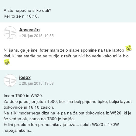
A ste napačno sliko dali?
Ker to že ni 16:10.
Assass1n
::
28. jun 2015, 19:55
Ni šans, ga je imel foter mam zelo slabe spomine na tale laptop
tisti, ki ma starše pa se trudjo z računalniki bo vedu kako mi je blo
iosox
::
28. jun 2015, 19:58
Imam T500 in W520.
Za delo je bolj prijeten T500, ker ima bolj prijetne tipke, boljši layout
tipkovnice in 16:10 zaslon.
Na sliki modernega dizajna je pa na žalost tipkovnica iz W520, ki je
še vedno ok, samo na T500 je boljša.
Edini problem teh prenosnikov je teža... sploh W520 s 170W
napajalnikom...