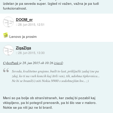
izdelan je pa seveda super. Izgled ni važen, važna je pa tudi
funkcionalnost.
DOOM_er
::
28. jun 2015, 12:51
Lenovo ja prosim
ZigaZiga
::
28. jun 2015, 13:30
CyberPunk
je
28. jun 2015 ob 10:26
izjavil
:
Seveda, kvalitetno grajeno, built to last, priključki zadaj (ne pa
zdaj, ko ti na vseh koncih kaj štrli ven), tih, udobna tipkovnica...
Ne bi se branil(i) niti Nokia N900 s sodobnejšim hw... ;)
Meni so pa bolje ob strani/straneh, ker zadaj bi pozabil kaj
vklopljeno, pa bi potegnil prenosnik, pa bi šlo vse v maloro.
Nokie se pa niti jaz ne bi branil.