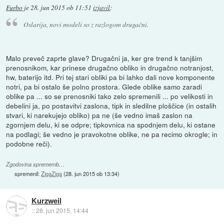
Furbo
je
28. jun 2015 ob 11:51
izjavil
:
Oslarija, novi modeli so z razlogom drugačni.
Malo preveč zaprte glave? Drugačni ja, ker gre trend k tanjšim
prenosnikom, kar prinese drugačno obliko in drugačno notranjost,
hw, baterijo itd. Pri tej stari obliki pa bi lahko dali nove komponente
notri, pa bi ostalo še polno prostora. Glede oblike samo zaradi
oblike pa ... so se prenosniki tako zelo spremenili ... po velikosti in
debelini ja, po postavitvi zaslona, tipk in sledilne ploščice (in ostalih
stvari, ki narekujejo obliko) pa ne (še vedno imaš zaslon na
zgornjem delu, ki se odpre; tipkovnica na spodnjem delu, ki ostane
na podlagi; še vedno je pravokotne oblike, ne pa recimo okrogle; in
podobne reči).
Zgodovina sprememb…
spremenil:
ZigaZiga
(
28. jun 2015 ob 13:34
)
Kurzweil
::
28. jun 2015, 14:44