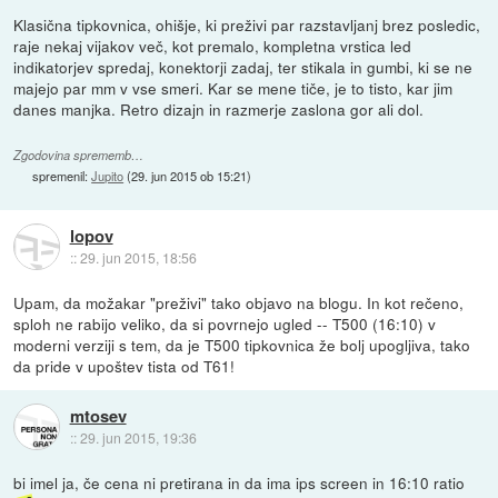
Klasična tipkovnica, ohišje, ki preživi par razstavljanj brez posledic,
raje nekaj vijakov več, kot premalo, kompletna vrstica led
indikatorjev spredaj, konektorji zadaj, ter stikala in gumbi, ki se ne
majejo par mm v vse smeri. Kar se mene tiče, je to tisto, kar jim
danes manjka. Retro dizajn in razmerje zaslona gor ali dol.
Zgodovina sprememb…
spremenil:
Jupito
(
29. jun 2015 ob 15:21
)
lopov
::
29. jun 2015, 18:56
Upam, da možakar "preživi" tako objavo na blogu. In kot rečeno,
sploh ne rabijo veliko, da si povrnejo ugled -- T500 (16:10) v
moderni verziji s tem, da je T500 tipkovnica že bolj upogljiva, tako
da pride v upoštev tista od T61!
mtosev
::
29. jun 2015, 19:36
bi imel ja, če cena ni pretirana in da ima ips screen in 16:10 ratio