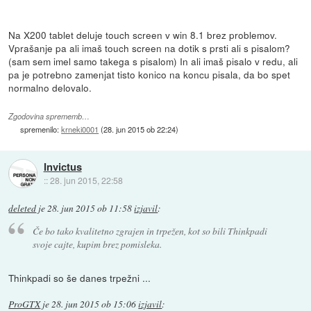
Na X200 tablet deluje touch screen v win 8.1 brez problemov.
Vprašanje pa ali imaš touch screen na dotik s prsti ali s pisalom?
(sam sem imel samo takega s pisalom) In ali imaš pisalo v redu, ali
pa je potrebno zamenjat tisto konico na koncu pisala, da bo spet
normalno delovalo.
Zgodovina sprememb…
spremenilo:
krneki0001
(
28. jun 2015 ob 22:24
)
Invictus
::
28. jun 2015, 22:58
deleted
je
28. jun 2015 ob 11:58
izjavil
:
Če bo tako kvalitetno zgrajen in trpežen, kot so bili Thinkpadi
svoje cajte, kupim brez pomisleka.
Thinkpadi so še danes trpežni ...
ProGTX
je
28. jun 2015 ob 15:06
izjavil
: