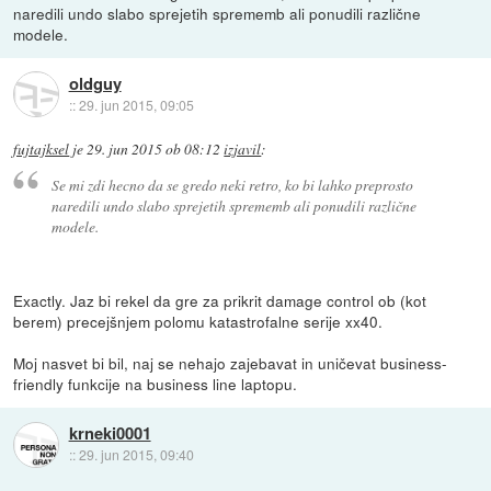
naredili undo slabo sprejetih sprememb ali ponudili različne
modele.
oldguy
::
29. jun 2015, 09:05
fujtajksel
je
29. jun 2015 ob 08:12
izjavil
:
Se mi zdi hecno da se gredo neki retro, ko bi lahko preprosto
naredili undo slabo sprejetih sprememb ali ponudili različne
modele.
Exactly. Jaz bi rekel da gre za prikrit damage control ob (kot
berem) precejšnjem polomu katastrofalne serije xx40.
Moj nasvet bi bil, naj se nehajo zajebavat in uničevat business-
friendly funkcije na business line laptopu.
krneki0001
::
29. jun 2015, 09:40