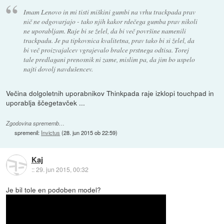
Imam Lenovo in mi tisti miškini gumbi na vrhu trackpada prav
nič ne odgovarjajo - tako njih kakor rdečega gumba prav nikoli
ne uporabljam. Raje bi se želel, da bi več površine namenili
trackpadu. Je pa tipkovnica kvalitetna, prav tako bi si želel, da
bi več proizvajalcev vgrajevalo bralce prstnega odtisa. Torej
tale predlagani prenosnik ni zame, mislim pa, da jim bo uspelo
najti dovolj navdušencev.
Večina dolgoletnih uporabnikov Thinkpada raje izklopi touchpad in
uporablja ščegetavček ...
Zgodovina sprememb…
spremenil:
Invictus
(
28. jun 2015 ob 22:59
)
Kaj
::
29. jun 2015, 00:32
Je bil tole en podoben model?