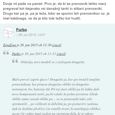
Dvoje mi pade na pamet. Prvo je, da bi se prenosnik lahko manj
pregreval kot dejansko vsi današnji tanki in stišani prenosniki.
Drugo kar pa je, pa je teža, kdor se spomni teh prenosnikov oz. je
imel kakšnega, ve da je bilo tole težko kot hudič.
Furbo
::
28. jun 2015, 14:57
ZigaZiga
je
28. jun 2015 ob 13:30
izjavil
:
Furbo
je
28. jun 2015 ob 11:51
izjavil
:
Oslarija, novi modeli so z razlogom drugačni.
Malo preveč zaprte glave? Drugačni ja, ker gre trend k tanjšim
prenosnikom, kar prinese drugačno obliko in drugačno
notranjost, hw, baterijo itd. Pri tej stari obliki pa bi lahko dali
nove komponente notri, pa bi ostalo še polno prostora. Glede
oblike samo zaradi oblike pa ... so se prenosniki tako zelo
spremenili ... po velikosti in debelini ja, po postavitvi zaslona,
tipk in sledilne ploščice (in ostalih stvari, ki narekujejo obliko)
pa ne (še vedno imaš zaslon na zgornjem delu, ki se odpre;