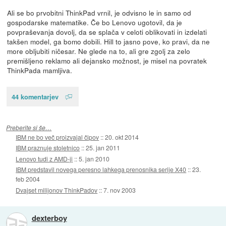
Ali se bo prvobitni ThinkPad vrnil, je odvisno le in samo od
gospodarske matematike. Če bo Lenovo ugotovil, da je
povpraševanja dovolj, da se splača v celoti oblikovati in izdelati
takšen model, ga bomo dobili. Hill to jasno pove, ko pravi, da ne
more obljubiti ničesar. Ne glede na to, ali gre zgolj za zelo
premišljeno reklamo ali dejansko možnost, je misel na povratek
ThinkPada mamljiva.
44 komentarjev
Preberite si še…
IBM ne bo več proizvajal čipov
::
20. okt 2014
IBM praznuje stoletnico
::
25. jan 2011
Lenovo tudi z AMD-ji
::
5. jan 2010
IBM predstavil novega peresno lahkega prenosnika serije X40
::
23.
feb 2004
Dvajset milijonov ThinkPadov
::
7. nov 2003
dexterboy