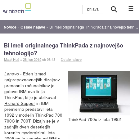
☰
Novice
»
Ostale najave
»
Bi imeli originalnega ThinkPada z najnovejšo tehnologijo?
Bi imeli originalnega ThinkPada z najnovejšo
tehnologijo?
Matej Huš
::
28. jun 2015
ob 08:43
Ostale najave
- Eden izmed
Lenovo
najprepoznavnejših dizajnov
prenosnih računalnikov je
gotovo IBM-ova linija
ThinkPad, ki jo je oblikoval
Richard Sapper
in IBM
premierno predstavil leta
1992 v modelih ThinkPad 700,
ThinkPad 700c iz leta 1992
700C in 700T. Dizajn se je v
zadnjih dveh desetletjih
korenito moderniziral, leta
2005 pa je znamko od IBM-a