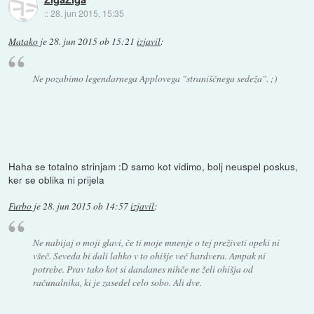
::
28. jun 2015, 15:35
Matako
je
28. jun 2015 ob 15:21
izjavil
:
Ne pozabimo legendarnega Applovega "straniščnega sedeža". ;)
Haha se totalno strinjam :D samo kot vidimo, bolj neuspel poskus,
ker se oblika ni prijela
Furbo
je
28. jun 2015 ob 14:57
izjavil
:
Ne nabijaj o moji glavi, če ti moje mnenje o tej preživeti opeki ni
všeč. Seveda bi dali lahko v to ohišje več hardvera. Ampak ni
potrebe. Prav tako kot si dandanes nihče ne želi ohišja od
računalnika, ki je zasedel celo sobo. Ali dve.