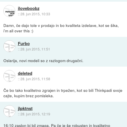
iloveboobz
::
28. jun 2015, 10:33
Damn, če dajo tole v prodajo in bo kvaliteta izdelave, kot se šika,
i'm all over this :)
Furbo
::
28. jun 2015, 11:51
Oslarija, novi modeli so z razlogom drugačni.
deleted
::
28. jun 2015, 11:58
Če bo tako kvalitetno zgrajen in trpežen, kot so bili Thinkpadi svoje
cajte, kupim brez pomisleka.
jlpktnst
::
28. jun 2015, 12:19
16:10 zaslon bi bil zmaga. Pa če je še robusten in kvalitetno