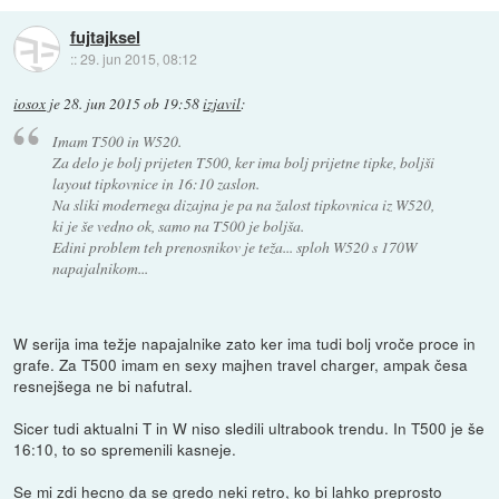
fujtajksel
::
29. jun 2015, 08:12
iosox
je
28. jun 2015 ob 19:58
izjavil
:
Imam T500 in W520.
Za delo je bolj prijeten T500, ker ima bolj prijetne tipke, boljši
layout tipkovnice in 16:10 zaslon.
Na sliki modernega dizajna je pa na žalost tipkovnica iz W520,
ki je še vedno ok, samo na T500 je boljša.
Edini problem teh prenosnikov je teža... sploh W520 s 170W
napajalnikom...
W serija ima težje napajalnike zato ker ima tudi bolj vroče proce in
grafe. Za T500 imam en sexy majhen travel charger, ampak česa
resnejšega ne bi nafutral.
Sicer tudi aktualni T in W niso sledili ultrabook trendu. In T500 je še
16:10, to so spremenili kasneje.
Se mi zdi hecno da se gredo neki retro, ko bi lahko preprosto