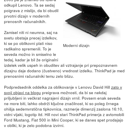
odkupil Lenovo. Ta se sedaj
poigrava z mislijo, da bi obudil
prvotni dizajn v modernih
prenosnih računalnikih.
Zamisel niti ni neumna, saj na
svetu obstaja precej izdelkov,
ki se po oblikovni plati niso
Moderni dizajn
radikalno spremenili. To je
seveda možno in smiselno le
tedaj, kadar je bil že originalni
izdelek velik uspeh in obuditev ali vztrajanje pri prepoznavnem
dizajnu daje dodano (čustveno) vrednost izdelku. ThinkPad je med
prenosnimi računalniki temu zelo blizu.
Podpredsednik oddelka za oblikovanje v Lenovu David Hill
zato v
svoji objavi na blogu
preigrava možnosti, da bi se nekdaj
priljubljeni in večkrat nagrajeni dizajn vrnil. Povsem enak seveda
ne more biti, lahko obdrži ključne značilnost, ki so poleg črnega
ohišja sedemvrstična tipkovnica, razmerje dimenzij zaslona 16:10,
vidni vijaki, logotip itd. Hill novi stari ThinkPad primerja z avtomobili
Ford Mustang, Fiat 500 in Mini Cooper, ki se danes spet prodajajo
v obliki, ki je zelo podobna izvirni.