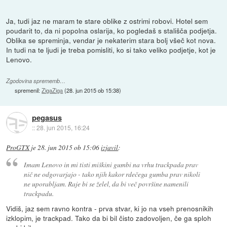
Ja, tudi jaz ne maram te stare oblike z ostrimi robovi. Hotel sem
poudarit to, da ni popolna oslarija, ko pogledaš s stališča podjetja.
Oblika se spreminja, vendar je nekaterim stara bolj všeč kot nova.
In tudi na te ljudi je treba pomisliti, ko si tako veliko podjetje, kot je
Lenovo.
Zgodovina sprememb…
spremenil:
ZigaZiga
(
28. jun 2015 ob 15:38
)
pegasus
::
28. jun 2015, 16:24
ProGTX
je
28. jun 2015 ob 15:06
izjavil
:
Imam Lenovo in mi tisti miškini gumbi na vrhu trackpada prav
nič ne odgovarjajo - tako njih kakor rdečega gumba prav nikoli
ne uporabljam. Raje bi se želel, da bi več površine namenili
trackpadu.
Vidiš, jaz sem ravno kontra - prva stvar, ki jo na vseh prenosnikih
izklopim, je trackpad. Tako da bi bil čisto zadovoljen, če ga sploh