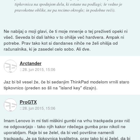
tipkovnica na spodnjem delu, ki ostane na podlagi; še vedno je
pravokotne oblike, ne pa recimo okrogle; in podobne reči).
Ne nabijaj o moji glavi, če ti moje mnenje o tej preživeti opeki ni
všeč. Seveda bi dali lahko v to ohišje več hardvera. Ampak ni
potrebe. Prav tako kot si dandanes nihče ne želi ohišja od
računalnika, ki je zasedel celo sobo. Ali dve.
Arctander
::
28. jun 2015, 15:06
Jaz bi bil vesel že, če bi sedanjim ThinkPad modelom vrnili staro
tipkovnico (preden so šli na "island key" dizajn).
ProGTX
::
28. jun 2015, 15:06
Imam Lenovo in mi tisti miškini gumbi na vrhu trackpada prav nič
ne odgovarjajo - tako njih kakor rdečega gumba prav nikoli ne
uporabljam. Raje bi se želel, da bi več površine namenili
trackpadu. Je pa tipkovnica kvalitetna, prav tako bi si želel, da bi