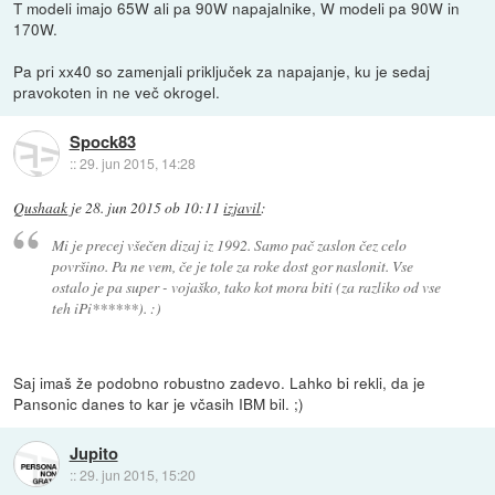
T modeli imajo 65W ali pa 90W napajalnike, W modeli pa 90W in
170W.
Pa pri xx40 so zamenjali priključek za napajanje, ku je sedaj
pravokoten in ne več okrogel.
Spock83
::
29. jun 2015, 14:28
Qushaak
je
28. jun 2015 ob 10:11
izjavil
:
Mi je precej všečen dizaj iz 1992. Samo pač zaslon čez celo
površino. Pa ne vem, če je tole za roke dost gor naslonit. Vse
ostalo je pa super - vojaško, tako kot mora biti (za razliko od vse
teh iPi******). :)
Saj imaš že podobno robustno zadevo. Lahko bi rekli, da je
Pansonic danes to kar je včasih IBM bil. ;)
Jupito
::
29. jun 2015, 15:20