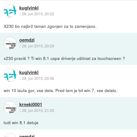
kuglvinkl
::
28. jun 2015, 20:22
X230 bo najbrž taman zgonjen za to zamenjavo.
oemdzi
::
28. jun 2015, 20:29
x230 praviš ? Ti win 8.1 uspe driverje uštimat za touchscreen ?
kuglvinkl
::
28. jun 2015, 20:36
win 10 laufa gor, vse dela. Pred tem je bil win 7, vse delalo.
krneki0001
::
28. jun 2015, 21:25
tudi win 8.1 deluje
oemdzi