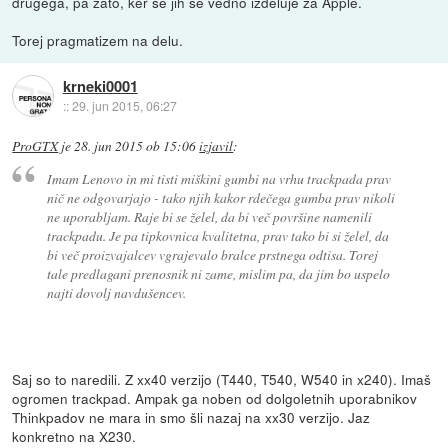
drugega, pa zato, ker se jih še vedno izdeluje za Apple.
Torej pragmatizem na delu.
krneki0001
::
29. jun 2015, 06:27
ProGTX
je
28. jun 2015 ob 15:06
izjavil
:
Imam Lenovo in mi tisti miškini gumbi na vrhu trackpada prav
nič ne odgovarjajo - tako njih kakor rdečega gumba prav nikoli
ne uporabljam. Raje bi se želel, da bi več površine namenili
trackpadu. Je pa tipkovnica kvalitetna, prav tako bi si želel, da
bi več proizvajalcev vgrajevalo bralce prstnega odtisa. Torej
tale predlagani prenosnik ni zame, mislim pa, da jim bo uspelo
najti dovolj navdušencev.
Saj so to naredili. Z xx40 verzijo (T440, T540, W540 in x240). Imaš
ogromen trackpad. Ampak ga noben od dolgoletnih uporabnikov
Thinkpadov ne mara in smo šli nazaj na xx30 verzijo. Jaz
konkretno na X230.