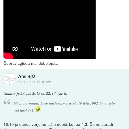
Čeprav zgleda mal debelejši...
AndrejO
::
29. jun 2015, 01:22
čuhalev
je
28. jun 2015 ob 22:17
izjavil
:
Močno dvomim, da so imeli razmerje 16:10 leta 1992, bi pa zelo
rad imel 4:3.
16:10 je danes verjetno lažje dobiti, kot pa 4:3. Če ne zaradi