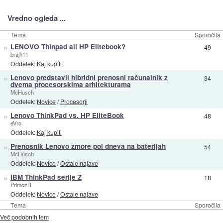
Vredno ogleda ...
Tema
Sporočila
»
LENOVO Thinpad ali HP Elitebook?
49
brajh11
Oddelek:
Kaj kupiti
»
Lenovo predstavil hibridni prenosni računalnik z
34
dvema procesorskima arhitekturama
McHusch
Oddelek:
Novice
/
Procesorji
»
Lenovo ThinkPad vs. HP EliteBook
48
eVro
Oddelek:
Kaj kupiti
»
Prenosnik Lenovo zmore pol dneva na baterijah
54
McHusch
Oddelek:
Novice
/
Ostale najave
»
IBM ThinkPad serije Z
18
PrimozR
Oddelek:
Novice
/
Ostale najave
Tema
Sporočila
Več podobnih tem