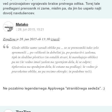
več proizvajalcev vgrajevalo bralce prstnega odtisa. Torej tale
predlagani prenosnik ni zame, mislim pa, da jim bo uspelo najti
dovolj navdušencev.
Matako
::
28. jun 2015, 15:21
ZigaZiga
je
28. jun 2015 ob 13:30
izjavil
:
Glede oblike samo zaradi oblike pa ... so se prenosniki tako zelo
spremenili ... po velikosti in debelini ja, po postavitvi zaslona,
tipk in sledilne ploščice (in ostalih stvari, ki narekujejo obliko)
pa ne (še vedno imaš zaslon na zgornjem delu, ki se odpre;
tipkovnica na spodnjem delu, ki ostane na podlagi; še vedno je
pravokotne oblike, ne pa recimo okrogle; in podobne reči).
Ne pozabimo legendarnega Applovega "straniščnega sedeža". ;)
ZigaZiga