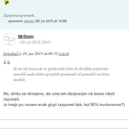
Zgodovina sprememb…
spremenil:
mtosev
(
29. jun 2015 ob 19:38
)
MrStein
::
29. jun 2015, 20:47
fujtajksel
je
29. jun 2015 ob 08:12
izjavil
:
Se mi zdi hecno da se gredo neki retro, ko bi lahko preprosto
naredili undo slabo sprejetih sprememb ali ponudili različne
modele.
No, lahko se strinjamo, da uma teh dizajnerjev ne bomo nikoli
razumeli.
(a imajo po novem enak glupi razpored tipk, kot 90% konkurence?)