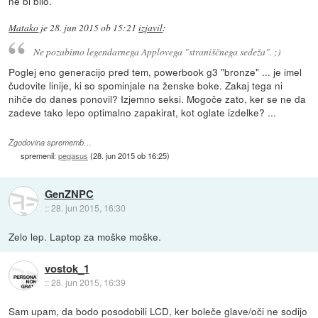
ne bi bilo.
Matako
je
28. jun 2015 ob 15:21
izjavil
:
Ne pozabimo legendarnega Applovega "straniščnega sedeža". ;)
Poglej eno generacijo pred tem, powerbook g3 "bronze" ... je imel
čudovite linije, ki so spominjale na ženske boke. Zakaj tega ni
nihče do danes ponovil? Izjemno seksi. Mogoče zato, ker se ne da
zadeve tako lepo optimalno zapakirat, kot oglate izdelke? ...
Zgodovina sprememb…
spremenil:
pegasus
(
28. jun 2015 ob 16:25
)
GenZNPC
::
28. jun 2015, 16:30
Zelo lep. Laptop za moške moške.
vostok_1
::
28. jun 2015, 16:39
Sam upam, da bodo posodobili LCD, ker boleče glave/oči ne sodijo