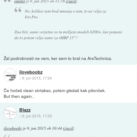
opeter
je
9. jun 2015 ob 11:56
izjavil
:
No, kolikor sem bral mnenja o tem, to ne velja za
Iris Pro.
Zna biti, samo verjetno so tu mišljeni modeli 6200+, kar pomeni
da to potem velja samo za rMBP 15"?
Žal podrobnosti ne vem, ker sem to bral na ArsTechnica.
iloveboobz
::
9. jun 2015, 17:24
Če hočeš clean sintakso, potem gledaš kak pitonček.
But then again..
Blazz
::
9. jun 2015, 17:25
iloveboobz
je
9. jun 2015 ob 10:44
izjavil
: