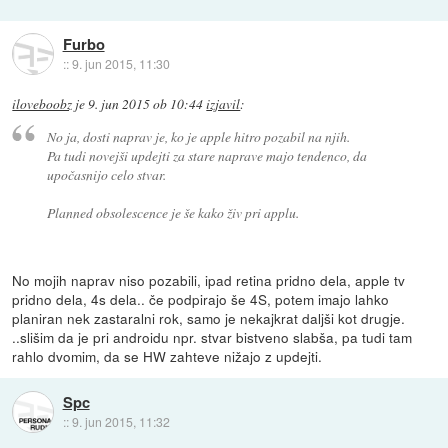
Furbo
::
9. jun 2015, 11:30
iloveboobz
je
9. jun 2015 ob 10:44
izjavil
:
No ja, dosti naprav je, ko je apple hitro pozabil na njih.
Pa tudi novejši updejti za stare naprave majo tendenco, da
upočasnijo celo stvar.
Planned obsolescence je še kako živ pri applu.
No mojih naprav niso pozabili, ipad retina pridno dela, apple tv
pridno dela, 4s dela.. če podpirajo še 4S, potem imajo lahko
planiran nek zastaralni rok, samo je nekajkrat daljši kot drugje.
..slišim da je pri androidu npr. stvar bistveno slabša, pa tudi tam
rahlo dvomim, da se HW zahteve nižajo z updejti.
Spc
::
9. jun 2015, 11:32