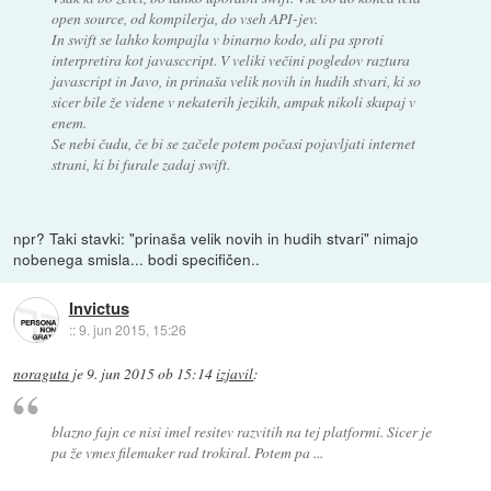
open source, od kompilerja, do vseh API-jev.
In swift se lahko kompajla v binarno kodo, ali pa sproti
interpretira kot javasccript. V veliki večini pogledov raztura
javascript in Javo, in prinaša velik novih in hudih stvari, ki so
sicer bile že videne v nekaterih jezikih, ampak nikoli skupaj v
enem.
Se nebi čudu, če bi se začele potem počasi pojavljati internet
strani, ki bi furale zadaj swift.
npr? Taki stavki: "prinaša velik novih in hudih stvari" nimajo
nobenega smisla... bodi specifičen..
Invictus
::
9. jun 2015, 15:26
noraguta
je
9. jun 2015 ob 15:14
izjavil
:
blazno fajn ce nisi imel resitev razvitih na tej platformi. Sicer je
pa že vmes filemaker rad trokiral. Potem pa ...