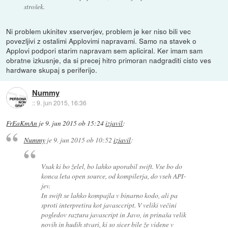
strošek.
Ni problem ukinitev xserverjev, problem je ker niso bili vec
povezljivi z ostalimi Applovimi napravami. Samo na stavek o
Applovi podpori starim napravam sem apliciral. Ker imam sam
obratne izkusnje, da si precej hitro primoran nadgraditi cisto ves
hardware skupaj s periferijo.
Nummy
::
9. jun 2015, 16:36
FrEaKmAn
je
9. jun 2015 ob 15:24
izjavil
:
Nummy
je
9. jun 2015 ob 10:52
izjavil
:
Vsak ki bo želel, bo lahko uporabil swift. Vse bo do
konca leta open source, od kompilerja, do vseh API-
jev.
In swift se lahko kompajla v binarno kodo, ali pa
sproti interpretira kot javasccript. V veliki večini
pogledov raztura javascript in Javo, in prinaša velik
novih in hudih stvari, ki so sicer bile že videne v