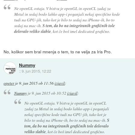
Ne openGL ostaja. V bistvu je openGL in openCL zadaj za
Metal in sedaj bodo lahko app-i poganjali nekaj specifične kode
tudi na GPU-jih, tako kot je bilo to sedaj na iPhone-ih, bo to
sedaj na mac-ih.
S tem, da bo na integriranih grafičnih tole
delovalo veliko slabše
, kot če boš imel dedicated grafično.
No, kolikor sem bral mnenja o tem, to ne velja za Iris Pro.
Nummy
::
9. jun 2015, 12:22
opeter
je
9. jun 2015 ob 11:56
izjavil
:
Nummy
je
9. jun 2015 ob 10:52
izjavil
:
Ne openGL ostaja. V bistvu je openGL in openCL
zadaj za Metal in sedaj bodo lahko app-i poganjali
nekaj specifične kode tudi na GPU-jih, tako kot je
bilo to sedaj na iPhone-ih, bo to sedaj na mac-ih.
S
tem, da bo na integriranih grafičnih tole delovalo
veliko slabše
, kot če boš imel dedicated grafično.