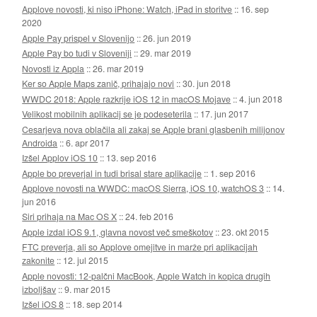
Applove novosti, ki niso iPhone: Watch, iPad in storitve
::
16. sep
2020
Apple Pay prispel v Slovenijo
::
26. jun 2019
Apple Pay bo tudi v Sloveniji
::
29. mar 2019
Novosti iz Appla
::
26. mar 2019
Ker so Apple Maps zanič, prihajajo novi
::
30. jun 2018
WWDC 2018: Apple razkrije iOS 12 in macOS Mojave
::
4. jun 2018
Velikost mobilnih aplikacij se je podeseterila
::
17. jun 2017
Cesarjeva nova oblačila ali zakaj se Apple brani glasbenih milijonov
Androida
::
6. apr 2017
Izšel Applov iOS 10
::
13. sep 2016
Apple bo preverjal in tudi brisal stare aplikacije
::
1. sep 2016
Applove novosti na WWDC: macOS Sierra, iOS 10, watchOS 3
::
14.
jun 2016
Siri prihaja na Mac OS X
::
24. feb 2016
Apple izdal iOS 9.1, glavna novost več smeškotov
::
23. okt 2015
FTC preverja, ali so Applove omejitve in marže pri aplikacijah
zakonite
::
12. jul 2015
Apple novosti: 12-palčni MacBook, Apple Watch in kopica drugih
izboljšav
::
9. mar 2015
Izšel iOS 8
::
18. sep 2014