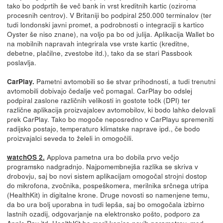
tako bo podprtih še več bank in vrst kreditnih kartic (oziroma
procesnih centrov). V Britaniji bo podpiral 250.000 terminalov (ter
tudi londonski javni promet, a podrobnosti o integraciji s kartico
Oyster še niso znane), na voljo pa bo od julija. Aplikacija Wallet bo
na mobilnih napravah integrirala vse vrste kartic (kreditne,
debetne, plačilne, zvestobe itd.), tako da se stari Passbook
poslavlja.
Pametni avtomobili so še stvar prihodnosti, a tudi trenutni
CarPlay.
avtomobili dobivajo čedalje več pomagal. CarPlay bo odslej
podpiral zaslone različnih velikosti in gostote točk (DPI) ter
različne aplikacija proizvajalcev avtomobilov, ki bodo lahko delovali
prek CarPlay. Tako bo mogoče neposredno v CarPlayu spremeniti
radijsko postajo, temperaturo klimatske naprave ipd., če bodo
proizvajalci seveda to želeli in omogočili.
Applova pametna ura bo dobila prvo večjo
watchOS 2.
programsko nadgradnjo. Najpomembnejša razlika se skriva v
drobovju, saj bo novi sistem aplikacijam omogočal strojni dostop
do mikrofona, zvočnika, pospeškomera, merilnika srčnega utripa
(HealthKit) in digitalne krone. Druge novosti so namenjene temu,
da bo ura bolj uporabna in tudi lepša, saj bo omogočala izbirno
lastnih ozadij, odgovarjanje na elektronsko pošto, podporo za
Apple Pay itd. HealthKit bo meril kopico novih parametrov, med