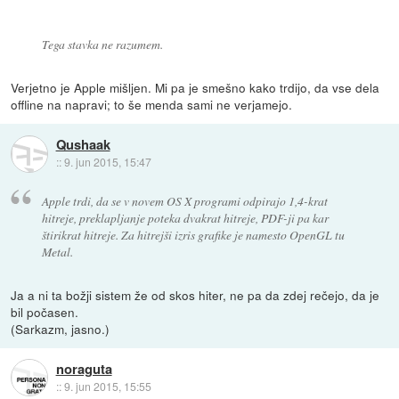
Tega stavka ne razumem.
Verjetno je Apple mišljen. Mi pa je smešno kako trdijo, da vse dela
offline na napravi; to še menda sami ne verjamejo.
Qushaak
::
9. jun 2015, 15:47
Apple trdi, da se v novem OS X programi odpirajo 1,4-krat
hitreje, preklapljanje poteka dvakrat hitreje, PDF-ji pa kar
štirikrat hitreje. Za hitrejši izris grafike je namesto OpenGL tu
Metal.
Ja a ni ta božji sistem že od skos hiter, ne pa da zdej rečejo, da je
bil počasen.
(Sarkazm, jasno.)
noraguta
::
9. jun 2015, 15:55