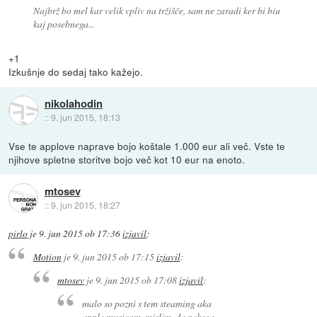
Najbrž bo mel kar velik vpliv na tržišče, sam ne zaradi ker bi biu
kaj posebnega...
+1
Izkušnje do sedaj tako kažejo.
nikolahodin
::
9. jun 2015, 18:13
Vse te applove naprave bojo koštale 1.000 eur ali več. Vste te
njihove spletne storitve bojo več kot 10 eur na enoto.
mtosev
::
9. jun 2015, 18:27
pirlo
je
9. jun 2015 ob 17:36
izjavil
:
Motion
je
9. jun 2015 ob 17:15
izjavil
:
mtosev
je
9. jun 2015 ob 17:08
izjavil
:
malo so pozni s tem steaming aka
apple musicom. mislim, da nekega