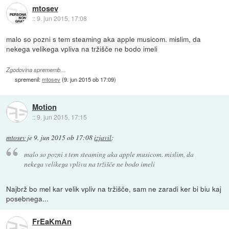
mtosev
::
9. jun 2015, 17:08
malo so pozni s tem steaming aka apple musicom. mislim, da
nekega velikega vpliva na tržišče ne bodo imeli
Zgodovina sprememb…
spremenil:
mtosev
(
9. jun 2015 ob 17:09
)
Motion
::
9. jun 2015, 17:15
mtosev
je
9. jun 2015 ob 17:08
izjavil
:
malo so pozni s tem steaming aka apple musicom. mislim, da
nekega velikega vpliva na tržišče ne bodo imeli
Najbrž bo mel kar velik vpliv na tržišče, sam ne zaradi ker bi biu kaj
posebnega...
FrEaKmAn