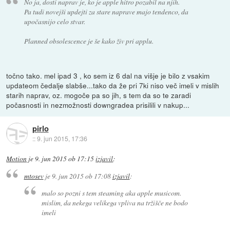
No ja, dosti naprav je, ko je apple hitro pozabil na njih.
Pa tudi novejši updejti za stare naprave majo tendenco, da
upočasnijo celo stvar.
Planned obsolescence je še kako živ pri applu.
točno tako. mel ipad 3 , ko sem iz 6 dal na višje je bilo z vsakim
updateom čedalje slabše...tako da že pri 7ki niso več imeli v mislih
starih naprav, oz. mogoče pa so jih, s tem da so te zaradi
počasnosti in nezmožnosti downgradea prisilili v nakup...
pirlo
::
9. jun 2015, 17:36
Motion
je
9. jun 2015 ob 17:15
izjavil
:
mtosev
je
9. jun 2015 ob 17:08
izjavil
:
malo so pozni s tem steaming aka apple musicom.
mislim, da nekega velikega vpliva na tržišče ne bodo
imeli