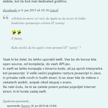
slabše, kot če boš imel dedicated grafično.
iloveboobz
je
9. jun 2015 ob 10:36
izjavil
:
>Noben ne more več rečt, da Apple ne da stvari, ki lahko
konkretno spremenijo celoten IT zastonj.
U funny.
Kako misliš, da bo apple s tem spremeil IT "zastoj" ?
Vsak ki bo želel, bo lahko uporabil swift. Vse bo do konca leta
open source, od kompilerja, do vseh API-jev.
In swift se lahko kompajla v binarno kodo, ali pa sproti interpretira
kot javasccript. V veliki večini pogledov raztura javascript in Javo,
in prinaša velik novih in hudih stvari, ki so sicer bile že videne v
nekaterih jezikih, ampak nikoli skupaj v enem.
Se nebi čudu, če bi se začele potem počasi pojavljati internet
strani, ki bi furale zadaj swift.
Zgodovina sprememb…
spremenilo:
Nummy
(
9. jun 2015 ob 10:54
)