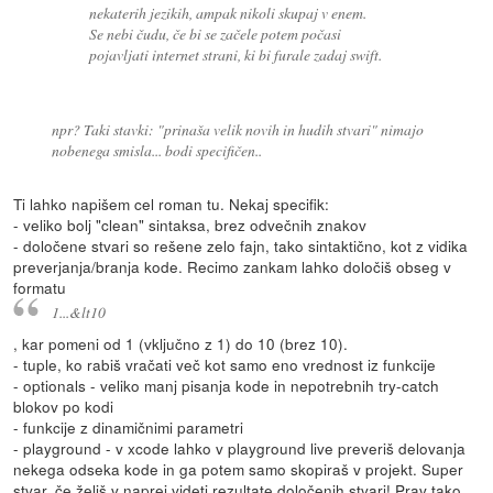
nekaterih jezikih, ampak nikoli skupaj v enem.
Se nebi čudu, če bi se začele potem počasi
pojavljati internet strani, ki bi furale zadaj swift.
npr? Taki stavki: "prinaša velik novih in hudih stvari" nimajo
nobenega smisla... bodi specifičen..
Ti lahko napišem cel roman tu. Nekaj specifik:
- veliko bolj "clean" sintaksa, brez odvečnih znakov
- določene stvari so rešene zelo fajn, tako sintaktično, kot z vidika
preverjanja/branja kode. Recimo zankam lahko določiš obseg v
formatu
1...&lt10
, kar pomeni od 1 (vključno z 1) do 10 (brez 10).
- tuple, ko rabiš vračati več kot samo eno vrednost iz funkcije
- optionals - veliko manj pisanja kode in nepotrebnih try-catch
blokov po kodi
- funkcije z dinamičnimi parametri
- playground - v xcode lahko v playground live preveriš delovanja
nekega odseka kode in ga potem samo skopiraš v projekt. Super
stvar, če želiš v naprej videti rezultate določenih stvari! Prav tako