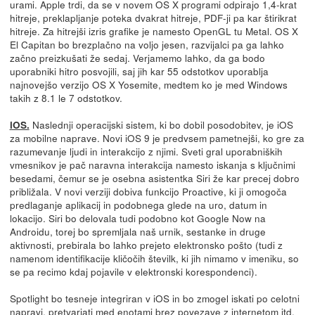
urami. Apple trdi, da se v novem OS X programi odpirajo 1,4-krat
hitreje, preklapljanje poteka dvakrat hitreje, PDF-ji pa kar štirikrat
hitreje. Za hitrejši izris grafike je namesto OpenGL tu Metal. OS X
El Capitan bo brezplačno na voljo jesen, razvijalci pa ga lahko
začno preizkušati že sedaj. Verjamemo lahko, da ga bodo
uporabniki hitro posvojili, saj jih kar 55 odstotkov uporablja
najnovejšo verzijo OS X Yosemite, medtem ko je med Windows
takih z 8.1 le 7 odstotkov.
Naslednji operacijski sistem, ki bo dobil posodobitev, je iOS
iOS.
za mobilne naprave. Novi iOS 9 je predvsem pametnejši, ko gre za
razumevanje ljudi in interakcijo z njimi. Sveti gral uporabniških
vmesnikov je pač naravna interakcija namesto iskanja s ključnimi
besedami, čemur se je osebna asistentka Siri že kar precej dobro
približala. V novi verziji dobiva funkcijo Proactive, ki ji omogoča
predlaganje aplikacij in podobnega glede na uro, datum in
lokacijo. Siri bo delovala tudi podobno kot Google Now na
Androidu, torej bo spremljala naš urnik, sestanke in druge
aktivnosti, prebirala bo lahko prejeto elektronsko pošto (tudi z
namenom identifikacije kličočih številk, ki jih nimamo v imeniku, so
se pa recimo kdaj pojavile v elektronski korespondenci).
Spotlight bo tesneje integriran v iOS in bo zmogel iskati po celotni
napravi, pretvarjati med enotami brez povezave z internetom itd.