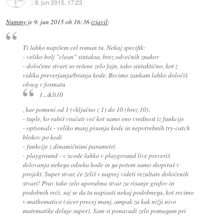
::
9. jun 2015, 17:23
Nummy
je
9. jun 2015 ob 16:36
izjavil
:
Ti lahko napišem cel roman tu. Nekaj specifik:
- veliko bolj "clean" sintaksa, brez odvečnih znakov
- določene stvari so rešene zelo fajn, tako sintaktično, kot z
vidika preverjanja/branja kode. Recimo zankam lahko določiš
obseg v formatu
1...&lt10
, kar pomeni od 1 (vključno z 1) do 10 (brez 10).
- tuple, ko rabiš vračati več kot samo eno vrednost iz funkcije
- optionals - veliko manj pisanja kode in nepotrebnih try-catch
blokov po kodi
- funkcije z dinamičnimi parametri
- playground - v xcode lahko v playground live preveriš
delovanja nekega odseka kode in ga potem samo skopiraš v
projekt. Super stvar, če želiš v naprej videti rezultate določenih
stvari! Prav tako zelo uporabna stvar za risanje grafov in
podobnih reči, saj se da tu napisati nekaj podobnega, kot recimo
v mathematico (sicer precej manj, ampak za kak nižji nivo
matematike deluje super). Sam si ponavadi zelo pomagam pri