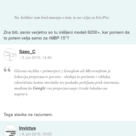
No, kolikor sem bral mnenja o tem, to ne velja za Iris Pro.
Zna biti, samo verjetno so tu mišljeni modeli 6200+, kar pomeni da
to potem velja samo za rMBP 15"?
Saso_C
::
9. jun 2015, 14:46
Glavna razlika v primerjavi z Googlom ali Microsoftom je
lokacija prepoznave govora - slednja to počneta v oblaku,
izkoriščata lastne strežnike ter podatke pošiljata prek interneta,
medtem ko
Google
vso prepoznavanje izvede lokalno na
napravi.
Tega stavka ne razumem.
Invictus
::
9. jun 2015, 15:03