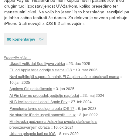
drugim tudi izpostavljenost UV-žarkom, koliko presedimo ter
menstrualni cikel. Na voljo bo jeseni in to brezplačno, razvijalci pa
jo lahko začno testirati že danes. Za delovanje seveda potrebuje
iPhone 5 ali novejši z iOS 8.2 ali novejšim.
90 komentarjev
Preberite si še…
Ukradli velik del Spotifyeve zbirke
::
23. dec 2025
EU od Appla terja odprtje sistema iOS
::
19. mar 2025
Novi najhitrejši superračunalnik El Capitan začne obratovati marca
::
10. jan 2025
Applova Siri prisluškovala
::
3. jan 2025
AI Pin klavrno propadel, podjetje naprodaj
::
23. maj 2024
NLB-jevi komitenti dobili Apple Pay
::
27. feb 2024
Pomotoma javno dostopna beta iOS 17
::
6. jun 2023
Na starejše iPade uspeli namestiti Linux
::
3. jun 2022
Moskovska podzemna železnica uvedla plačevanje s
prepoznavanjem obraza
::
16. okt 2021
Urbana prispela tudi na iOS
::
8. nov 2020