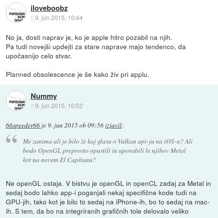
iloveboobz
::
9. jun 2015, 10:44
No ja, dosti naprav je, ko je apple hitro pozabil na njih.
Pa tudi novejši updejti za stare naprave majo tendenco, da
upočasnijo celo stvar.
Planned obsolescence je še kako živ pri applu.
Nummy
::
9. jun 2015, 10:52
66speeder66
je
9. jun 2015 ob 09:56
izjavil
:
Me zanima ali je bilo že kaj glasu o Vulkan api-ju na iOS-u? Ali
bodo OpenGL preprosto opustili in uporabili le njihov Metal
kot na novem El Capitanu?
Ne openGL ostaja. V bistvu je openGL in openCL zadaj za Metal in
sedaj bodo lahko app-i poganjali nekaj specifične kode tudi na
GPU-jih, tako kot je bilo to sedaj na iPhone-ih, bo to sedaj na mac-
ih. S tem, da bo na integriranih grafičnih tole delovalo veliko