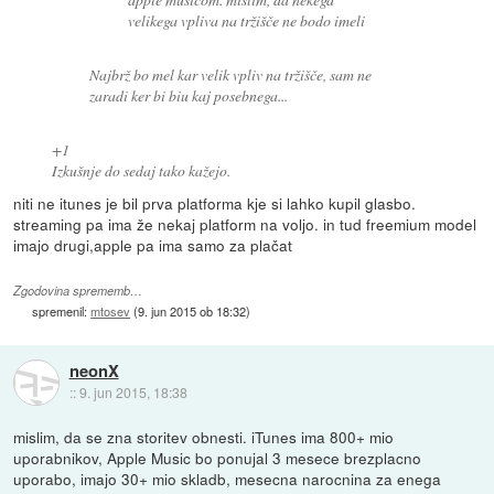
velikega vpliva na tržišče ne bodo imeli
Najbrž bo mel kar velik vpliv na tržišče, sam ne
zaradi ker bi biu kaj posebnega...
+1
Izkušnje do sedaj tako kažejo.
niti ne itunes je bil prva platforma kje si lahko kupil glasbo.
streaming pa ima že nekaj platform na voljo. in tud freemium model
imajo drugi,apple pa ima samo za plačat
Zgodovina sprememb…
spremenil:
mtosev
(
9. jun 2015 ob 18:32
)
neonX
::
9. jun 2015, 18:38
mislim, da se zna storitev obnesti. iTunes ima 800+ mio
uporabnikov, Apple Music bo ponujal 3 mesece brezplacno
uporabo, imajo 30+ mio skladb, mesecna narocnina za enega