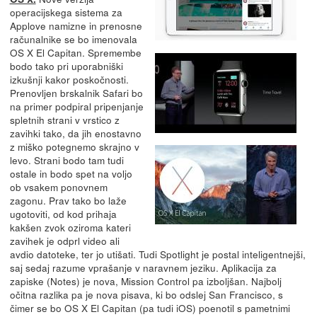
operacijskega sistema za
Applove namizne in prenosne
računalnike se bo imenovala
OS X El Capitan. Spremembe
bodo tako pri uporabniški
izkušnji kakor poskočnosti.
Prenovljen brskalnik Safari bo
na primer podpiral pripenjanje
spletnih strani v vrstico z
zavihki tako, da jih enostavno
z miško potegnemo skrajno v
levo. Strani bodo tam tudi
ostale in bodo spet na voljo
ob vsakem ponovnem
zagonu. Prav tako bo laže
ugotoviti, od kod prihaja
kakšen zvok oziroma kateri
zavihek je odprl video ali
avdio datoteke, ter jo utišati. Tudi Spotlight je postal inteligentnejši,
saj sedaj razume vprašanje v naravnem jeziku. Aplikacija za
zapiske (Notes) je nova, Mission Control pa izboljšan. Najbolj
očitna razlika pa je nova pisava, ki bo odslej San Francisco, s
čimer se bo OS X El Capitan (pa tudi iOS) poenotil s pametnimi