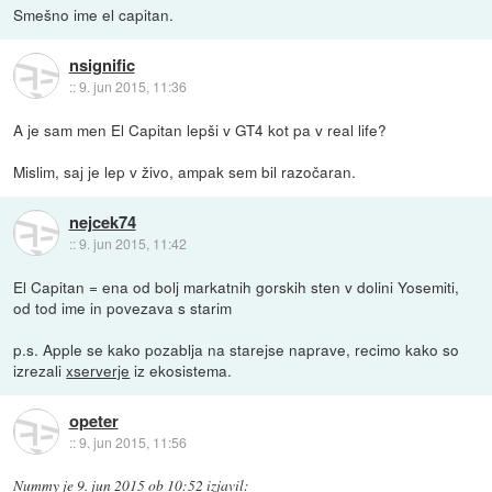
Smešno ime el capitan.
nsignific
::
9. jun 2015, 11:36
A je sam men El Capitan lepši v GT4 kot pa v real life?
Mislim, saj je lep v živo, ampak sem bil razočaran.
nejcek74
::
9. jun 2015, 11:42
El Capitan = ena od bolj markatnih gorskih sten v dolini Yosemiti,
od tod ime in povezava s starim
p.s. Apple se kako pozablja na starejse naprave, recimo kako so
izrezali
xserverje
iz ekosistema.
opeter
::
9. jun 2015, 11:56
Nummy
je
9. jun 2015 ob 10:52
izjavil
: