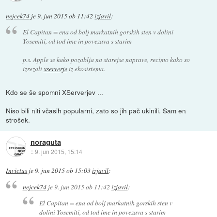
nejcek74
je
9. jun 2015 ob 11:42
izjavil
:
El Capitan = ena od bolj markatnih gorskih sten v dolini
Yosemiti, od tod ime in povezava s starim
p.s. Apple se kako pozablja na starejse naprave, recimo kako so
izrezali
xserverje
iz ekosistema.
Kdo se še spomni XServerjev ...
Niso bili niti včasih popularni, zato so jih pač ukinili. Sam en
strošek.
noraguta
::
9. jun 2015, 15:14
Invictus
je
9. jun 2015 ob 15:03
izjavil
:
nejcek74
je
9. jun 2015 ob 11:42
izjavil
:
El Capitan = ena od bolj markatnih gorskih sten v
dolini Yosemiti, od tod ime in povezava s starim