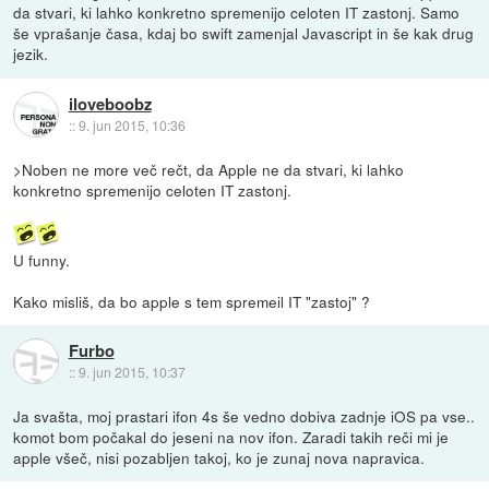
da stvari, ki lahko konkretno spremenijo celoten IT zastonj. Samo
še vprašanje časa, kdaj bo swift zamenjal Javascript in še kak drug
jezik.
iloveboobz
::
9. jun 2015, 10:36
>Noben ne more več rečt, da Apple ne da stvari, ki lahko
konkretno spremenijo celoten IT zastonj.
U funny.
Kako misliš, da bo apple s tem spremeil IT "zastoj" ?
Furbo
::
9. jun 2015, 10:37
Ja svašta, moj prastari ifon 4s še vedno dobiva zadnje iOS pa vse..
komot bom počakal do jeseni na nov ifon. Zaradi takih reči mi je
apple všeč, nisi pozabljen takoj, ko je zunaj nova napravica.