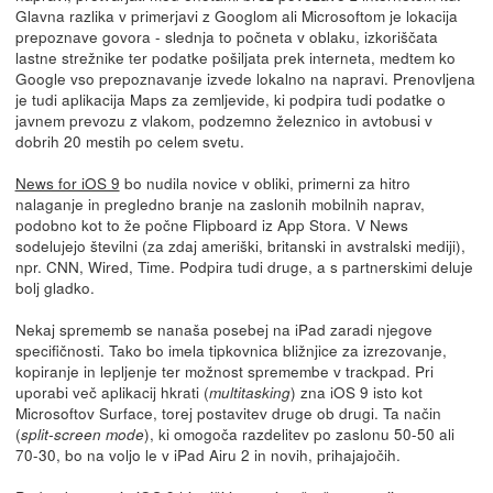
Glavna razlika v primerjavi z Googlom ali Microsoftom je lokacija
prepoznave govora - slednja to počneta v oblaku, izkoriščata
lastne strežnike ter podatke pošiljata prek interneta, medtem ko
Google vso prepoznavanje izvede lokalno na napravi. Prenovljena
je tudi aplikacija Maps za zemljevide, ki podpira tudi podatke o
javnem prevozu z vlakom, podzemno železnico in avtobusi v
dobrih 20 mestih po celem svetu.
News for iOS 9
bo nudila novice v obliki, primerni za hitro
nalaganje in pregledno branje na zaslonih mobilnih naprav,
podobno kot to že počne Flipboard iz App Stora. V News
sodelujejo številni (za zdaj ameriški, britanski in avstralski mediji),
npr. CNN, Wired, Time. Podpira tudi druge, a s partnerskimi deluje
bolj gladko.
Nekaj sprememb se nanaša posebej na iPad zaradi njegove
specifičnosti. Tako bo imela tipkovnica bližnjice za izrezovanje,
kopiranje in lepljenje ter možnost spremembe v trackpad. Pri
uporabi več aplikacij hkrati (
) zna iOS 9 isto kot
multitasking
Microsoftov Surface, torej postavitev druge ob drugi. Ta način
(
), ki omogoča razdelitev po zaslonu 50-50 ali
split-screen mode
70-30, bo na voljo le v iPad Airu 2 in novih, prihajajočih.