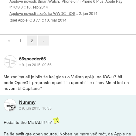
Applove novosti: Smart Watch, iPhone 6 in iPhone 6 Plus, Apple Pay
in iOS 8
::
10. sep 2014
Applove novosti z začetka WWDC - iOS
::
2. jun 2014
Izšel Apple iOS 7.1
::
10. mar 2014
«
1
2
»
66speeder66
::
9. jun 2015, 09:56
Me zanima ali je bilo že kaj glasu o Vulkan api-ju na iOS-u? Ali
bodo OpenGL preprosto opustili in uporabili le njihov Metal kot na
novem El Capitanu?
Nummy
::
9. jun 2015, 10:35
Pedal to the METAL!!! \m/
Pa še swift gre open source. Noben ne more več rečt, da Apple ne