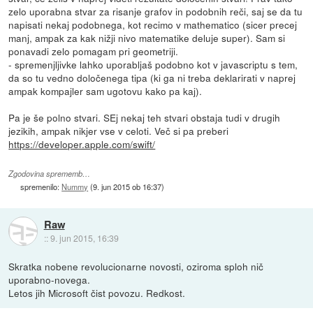
zelo uporabna stvar za risanje grafov in podobnih reči, saj se da tu
napisati nekaj podobnega, kot recimo v mathematico (sicer precej
manj, ampak za kak nižji nivo matematike deluje super). Sam si
ponavadi zelo pomagam pri geometriji.
- spremenjljivke lahko uporabljaš podobno kot v javascriptu s tem,
da so tu vedno določenega tipa (ki ga ni treba deklarirati v naprej
ampak kompajler sam ugotovu kako pa kaj).
Pa je še polno stvari. SEj nekaj teh stvari obstaja tudi v drugih
jezikih, ampak nikjer vse v celoti. Več si pa preberi
https://developer.apple.com/swift/
Zgodovina sprememb…
spremenilo:
Nummy
(
9. jun 2015 ob 16:37
)
Raw
::
9. jun 2015, 16:39
Skratka nobene revolucionarne novosti, oziroma sploh nič
uporabno-novega.
Letos jih Microsoft čist povozu. Redkost.