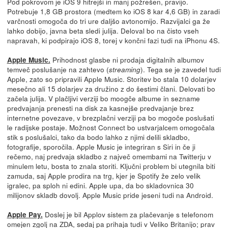
Pod pokrovom je iOS 9 hitrejši in manj požrešen, pravijo.
Potrebuje 1,8 GB prostora (medtem ko iOS 8 kar 4,6 GB) in zaradi
varčnosti omogoča do tri ure daljšo avtonomijo. Razvijalci ga že
lahko dobijo, javna beta sledi julija. Deloval bo na čisto vseh
napravah, ki podpirajo iOS 8, torej v končni fazi tudi na iPhonu 4S.
Prihodnost glasbe ni prodaja digitalnih albumov
Apple Music.
temveč poslušanje na zahtevo (
). Tega se je zavedel tudi
streaming
Apple, zato so pripravili Apple Music. Storitev bo stala 10 dolarjev
mesečno ali 15 dolarjev za družino z do šestimi člani. Delovati bo
začela julija. V plačljivi verziji bo moogče albume in sezname
predvajanja prenesti na disk za kasnejše predvajanje brez
internetne povezave, v brezplačni verziji pa bo mogoče poslušati
le radijske postaje. Možnost Connect bo ustvarjalcem omogočala
stik s poslušalci, tako da bodo lahko z njimi delili skladbo,
fotografije, sporočila. Apple Music je integriran s Siri in če ji
rečemo, naj predvaja skladbo z največ omembami na Twitterju v
minulem letu, bosta to znala storiti. Ključni problem bi utegnila biti
zamuda, saj Apple prodira na trg, kjer je Spotify že zelo velik
igralec, pa sploh ni edini. Apple upa, da bo skladovnica 30
milijonov skladb dovolj. Apple Music pride jeseni tudi na Android.
Doslej je bil Applov sistem za plačevanje s telefonom
Apple Pay.
omejen zgolj na ZDA, sedaj pa prihaja tudi v Veliko Britanijo; prav