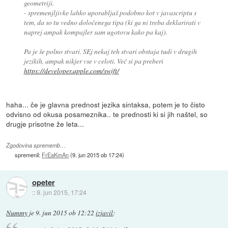
geometriji.
- spremenjljivke lahko uporabljaš podobno kot v javascriptu s
tem, da so tu vedno določenega tipa (ki ga ni treba deklarirati v
naprej ampak kompajler sam ugotovu kako pa kaj).
Pa je še polno stvari. SEj nekaj teh stvari obstaja tudi v drugih
jezikih, ampak nikjer vse v celoti. Več si pa preberi
https://developer.apple.com/swift/
haha... če je glavna prednost jezika sintaksa, potem je to čisto
odvisno od okusa posameznika.. te prednosti ki si jih naštel, so
drugje prisotne že leta...
Zgodovina sprememb…
spremenil:
FrEaKmAn
(
9. jun 2015 ob 17:24
)
opeter
::
9. jun 2015, 17:24
Nummy
je
9. jun 2015 ob 12:22
izjavil
: