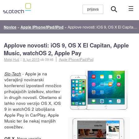
☰
Novice
»
Apple iPhone/iPad/iPod
»
Applove novosti: iOS 9, OS X El Capitan, Apple Music, watchOS 2, Apple Pay
Applove novosti: iOS 9, OS X El Capitan, Apple
Music, watchOS 2, Apple Pay
Matej Huš
::
9. jun 2015
ob 09:46
Apple iPhone/iPad/iPod
- Apple je na
Slo-Tech
včerajšnji novinarski
konferenci izpostavil množico
prihajajočih izdelkov, storitev
in drugih novosti. Obetamo si
lahko novo verzijo OS X, iOS
9 in watchOS 2 izboljšana
Apple Pay in CarPlay, Apple
Music ter še nekaj manjših
osvežitev.
Nove verzija
OS X.