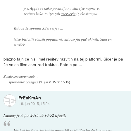
p.s. Apple se kako pozablja na starejse naprave,
recimo kako so izrezali
xserverje
iz ekosistema.
Kdo se še spomni XServerjev ...
Niso bili niti včasih popularni, zato so jih pač ukinili. Sam en
strošek.
blazno fajn ce nisi imel resitev razvitih na tej platformi. Sicer je pa
že vmes filemaker rad trokiral. Potem pa ...
Zgodovina sprememb…
spremenilo:
noraguta
(
9. jun 2015 ob 15:15
)
FrEaKmAn
::
9. jun 2015, 15:24
Nummy
je
9. jun 2015 ob 10:52
izjavil
:
Vsak ki bo želel, bo lahko uporabil swift. Vse bo do konca leta