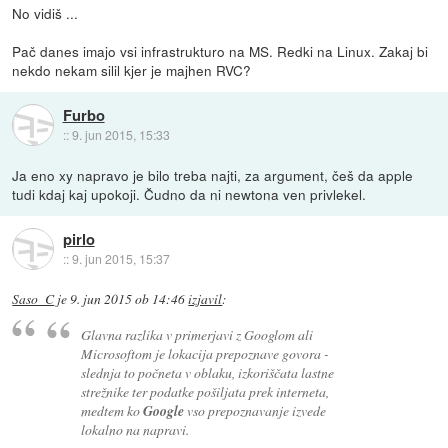
No vidiš ...
Pač danes imajo vsi infrastrukturo na MS. Redki na Linux. Zakaj bi
nekdo nekam silil kjer je majhen RVC?
Furbo
::
9. jun 2015, 15:33
Ja eno xy napravo je bilo treba najti, za argument, češ da apple
tudi kdaj kaj upokoji. Čudno da ni newtona ven privlekel.
pirlo
::
9. jun 2015, 15:37
Saso_C
je
9. jun 2015 ob 14:46
izjavil
:
Glavna razlika v primerjavi z Googlom ali
Microsoftom je lokacija prepoznave govora -
slednja to počneta v oblaku, izkoriščata lastne
strežnike ter podatke pošiljata prek interneta,
medtem ko
Google
vso prepoznavanje izvede
lokalno na napravi.