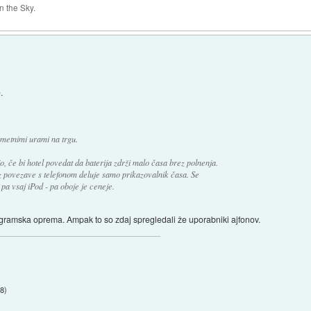
 the Sky.
.
metnimi urami na trgu.
, če bi hotel povedat da baterija zdrži malo časa brez polnenja.
ez povezave s telefonom deluje samo prikazovalnik časa. Se
i pa vsaj iPod - pa oboje je ceneje.
programska oprema. Ampak to so zdaj spregledali že uporabniki ajfonov.
28
)