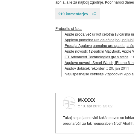
aprila, a le za najbolj zgodnje. Kdor naroči danes, 
219 komentarjev
Preberite si še…
Apple proda več ur kot celotna švicarska ur
Applova pametna ura daleč najbolj priljubl
Prodaja Applove pametne ure upadla, a š
Apple novosti: 12-palčni MacBook, Apple W
GT Advanced Technologies gre v stečaj
::
Applove novosti: Smart Watch, iPhone 6 in
Applov dobiček rekorden
::
20. jan 2011
Najuspešnejše četrtletje v zgodovini Appla
M-XXXX
::
13. apr 2015, 23:02
Tukaj se pa jasno vidi kakšne ovce so lahko 
prednaročil za tak neuporaben šrot? Ahahh