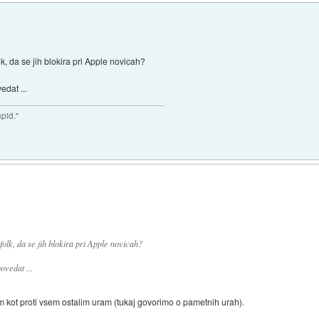
 da se jih blokira pri Apple novicah?
edat ...
upid."
lk, da se jih blokira pri Apple novicah?
ovedat ...
m kot proti vsem ostalim uram (tukaj govorimo o pametnih urah).