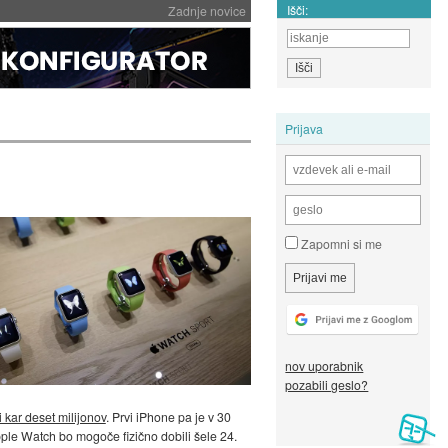
Išči:
Zadnje novice
Prijava
Zapomni si me
nov uporabnik
pozabili geslo?
i kar deset milijonov
. Prvi iPhone pa je v 30
ple Watch bo mogoče fizično dobili šele 24.