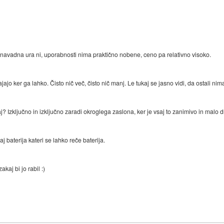
ot navadna ura ni, uporabnosti nima praktično nobene, ceno pa relativno visoko.
ajo ker ga lahko. Čisto nič več, čisto nič manj. Le tukaj se jasno vidi, da ostali nima
 Izključno in izključno zaradi okroglega zaslona, ker je vsaj to zanimivo in malo 
j baterija kateri se lahko reče baterija.
kaj bi jo rabil :)
)