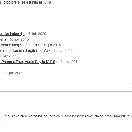
jo bo prejel šele junija ali julija.
arska industrija
::
6. feb 2020
jena
::
5. nov 2015
e vedno melje konkurenco
::
8. jul 2015
atch in kopica drugih izboljšav
::
9. mar 2015
8. okt 2014
 iPhone 6 Plus, Apple Pay in iOS 8
::
10. sep 2014
::
22. jan 2009
ljudje. Taka številka za tak polizdelek. Pa da ne bom rekel, da so ostali modeli kaj 
a