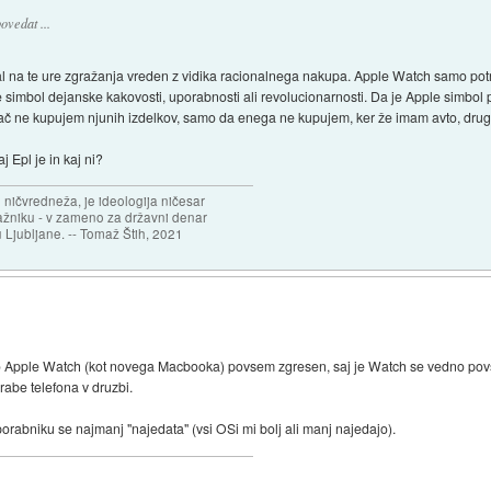
ovedat ...
val na te ure zgražanja vreden z vidika racionalnega nakupa. Apple Watch samo pot
, ne simbol dejanske kakovosti, uporabnosti ali revolucionarnosti. Da je Apple simbo
 pač ne kupujem njunih izdelkov, samo da enega ne kupujem, ker že imam avto, drug
j Epl je in kaj ni?
 ničvredneža, je ideologija ničesar
ažniku - v zameno za državni denar
 Ljubljane. -- Tomaž Štih, 2021
ko Apple Watch (kot novega Macbooka) povsem zgresen, saj je Watch se vedno po
abe telefona v druzbi.
orabniku se najmanj "najedata" (vsi OSi mi bolj ali manj najedajo).