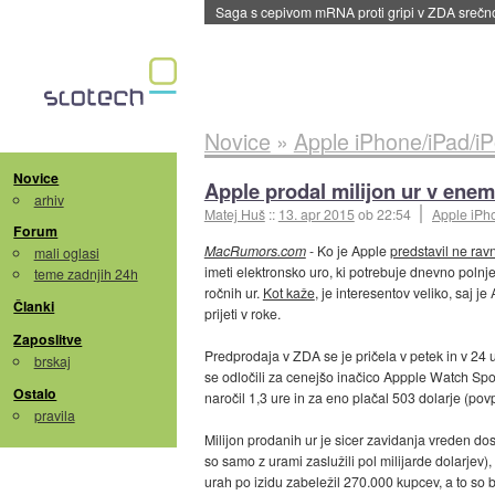
Saga s cepivom mRNA proti gripi v ZDA sreč
Novice
»
Apple iPhone/iPad/i
Novice
Apple prodal milijon ur v ene
arhiv
Matej Huš
::
13. apr 2015
ob 22:54
Apple iPh
Forum
MacRumors.com
- Ko je Apple
predstavil ne ra
mali oglasi
imeti elektronsko uro, ki potrebuje dnevno poln
teme zadnjih 24h
ročnih ur.
Kot kaže
, je interesentov veliko, saj j
Članki
prijeti v roke.
Zaposlitve
Predprodaja v ZDA se je pričela v petek in v 24 u
brskaj
se odločili za cenejšo inačico Appple Watch Sport
Ostalo
naročil 1,3 ure in za eno plačal 503 dolarje (po
pravila
Milijon prodanih ur je sicer zavidanja vreden dos
so samo z urami zaslužili pol milijarde dolarjev)
urah po izidu zabeležil 270.000 kupcev, a to so bi