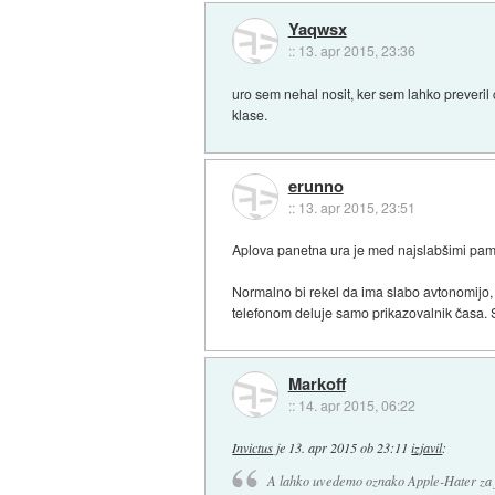
Yaqwsx
::
13. apr 2015, 23:36
uro sem nehal nosit, ker sem lahko preveril
klase.
erunno
::
13. apr 2015, 23:51
Aplova panetna ura je med najslabšimi pame
Normalno bi rekel da ima slabo avtonomijo, 
telefonom deluje samo prikazovalnik časa. Se
Markoff
::
14. apr 2015, 06:22
Invictus
je
13. apr 2015 ob 23:11
izjavil
:
A lahko uvedemo oznako Apple-Hater za fo