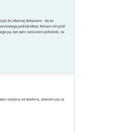
rjuje že zdavnaj dokazano - da so
l ponorelega potrošništva. Nimam nič proti
ega pa, ker sem racionalni potrošnik, ne
vsem odvisna od telefona, obenem pa ne