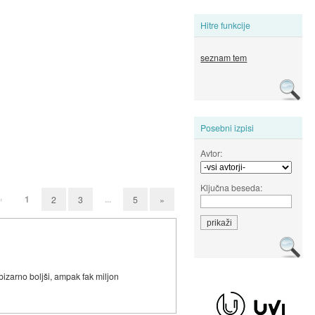
Hitre funkcije
seznam tem
Posebni izpisi
Avtor:
Ključna beseda:
«
1
...
2
3
5
»
bizarno boljši, ampak fak miljon