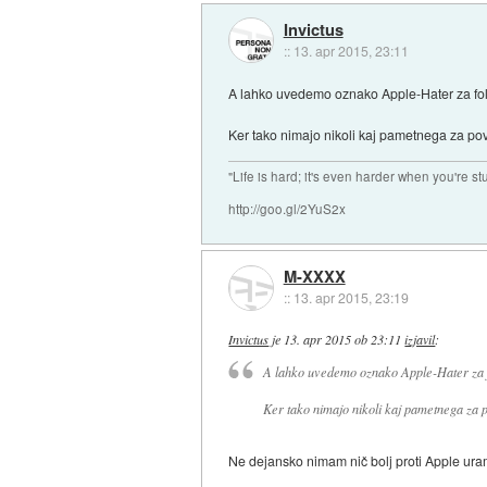
Invictus
::
13. apr 2015, 23:11
A lahko uvedemo oznako Apple-Hater za folk,
Ker tako nimajo nikoli kaj pametnega za pov
"Life is hard; it's even harder when you're st
http://goo.gl/2YuS2x
M-XXXX
::
13. apr 2015, 23:19
Invictus
je
13. apr 2015 ob 23:11
izjavil
:
A lahko uvedemo oznako Apple-Hater za fo
Ker tako nimajo nikoli kaj pametnega za p
Ne dejansko nimam nič bolj proti Apple ura