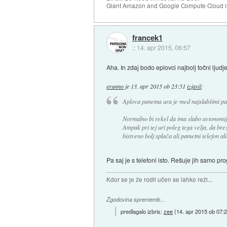
Giant Amazon and Google Compute Cloud in
francek1
::
14. apr 2015, 06:57
Aha. In zdaj bodo eplovci najbolj točni ljudje
erunno
je
13. apr 2015 ob 23:51
izjavil
:
Aplova panetna ura je med najslabšimi pa
Normalno bi rekel da ima slabo avtonomijo
Ampak pri tej uri poleg tega velja, da br
bistveno bolj splača ali pametni telefon al
Pa saj je s telefoni isto. Rešuje jih samo 
Kdor se je že rodil učen se lahko reži...
Zgodovina sprememb…
predlagalo izbris:
zee
(
14. apr 2015 ob 07: