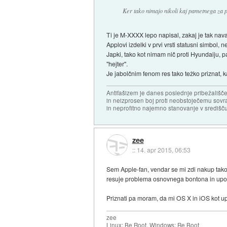
Ker tako nimajo nikoli kaj pametnega za p
Ti je M-XXXX lepo napisal, zakaj je tak na
Applovi izdelki v prvi vrsti statusni simbol
Japki, tako kot nimam nič proti Hyundaiju,
"hejter".
Je jabolčnim fenom res tako težko priznat, ka
Antifašizem je danes poslednje pribežališče
in neizprosen boj proti neobstoječemu sovr
in neprofitno najemno stanovanje v središču
zee
::
14. apr 2015, 06:53
Sem Apple-fan, vendar se mi zdi nakup ta
resuje problema osnovnega bontona in upor
Priznati pa moram, da mi OS X in iOS kot up
zee
Linux: Be Root, Windows: Re Boot