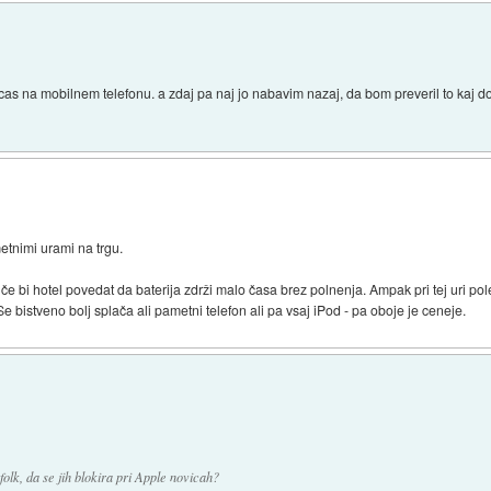
 cas na mobilnem telefonu. a zdaj pa naj jo nabavim nazaj, da bom preveril to kaj
tnimi urami na trgu.
če bi hotel povedat da baterija zdrži malo časa brez polnenja. Ampak pri tej uri po
 bistveno bolj splača ali pametni telefon ali pa vsaj iPod - pa oboje je ceneje.
lk, da se jih blokira pri Apple novicah?