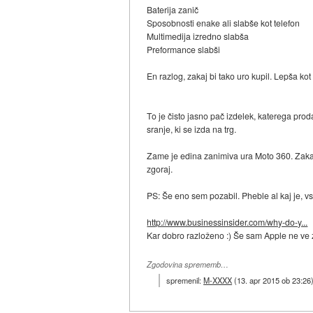
Baterija zanič
Sposobnosti enake ali slabše kot telefon
Multimedija izredno slabša
Preformance slabši
En razlog, zakaj bi tako uro kupil. Lepša k
To je čisto jasno pač izdelek, katerega prodaj
sranje, ki se izda na trg.
Zame je edina zanimiva ura Moto 360. Zakaj?
zgoraj.
PS: Še eno sem pozabil. Pheble al kaj je, vsa
http://www.businessinsider.com/why-do-y...
Kar dobro razloženo :) Še sam Apple ne ve za
Zgodovina sprememb…
spremenil:
M-XXXX
(
13. apr 2015 ob 23:26