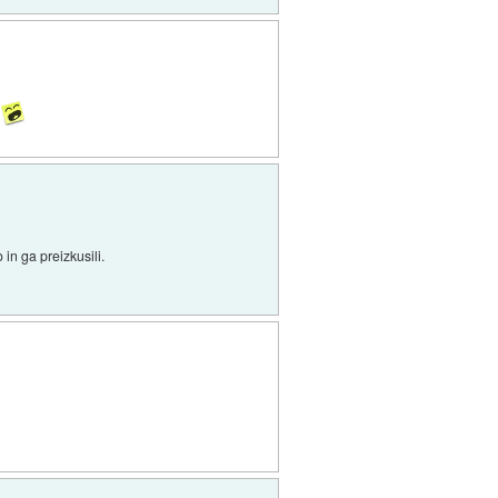
i
 in ga preizkusili.