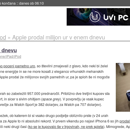
no končana
::
danes ob 06:10
Pod
»
Apple prodal milijon ur v enem dnevu
m dnevu
one/iPad/iPod
vno poceni pametno uro
, so številni zmajevali z glavo, kdo neki bi želel
jene energije in se ne more kosati z eleganco vrhunskih mehanskih
e Apple prodal že milijonov svojih pametnih ur, pa je sploh še ni mogoče
rah so zabeležili 957.000 prednaročil. Približno dve tretjini kupcev sta
, in sicer s sivim ohišjem (
space grey
). V povprečju je vsak kupec
vprečje za Watch Sport je 382 dolarjev, za Watch pa 707 dolarjev).
ežek, ob katerem bi si vsako drugo podjetje obliznilo prste (v 24 urah
, a za Apple to ni absolutni rekord. V prvem vikendu po najavi iPhona 6 so jih
prodal
li neki drugi časi (
ko se je kupovalo še v trgovinah, ne prek spleta
). Mimogrede, Ap