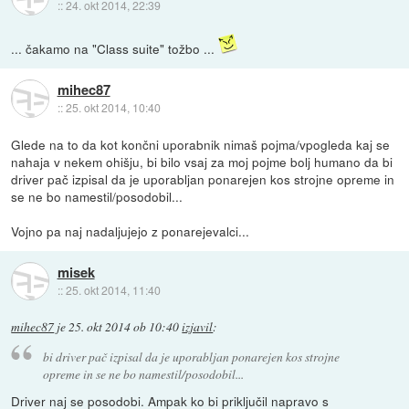
::
24. okt 2014, 22:39
... čakamo na "Class suite" tožbo ...
mihec87
::
25. okt 2014, 10:40
Glede na to da kot končni uporabnik nimaš pojma/vpogleda kaj se
nahaja v nekem ohišju, bi bilo vsaj za moj pojme bolj humano da bi
driver pač izpisal da je uporabljan ponarejen kos strojne opreme in
se ne bo namestil/posodobil...
Vojno pa naj nadaljujejo z ponarejevalci...
misek
::
25. okt 2014, 11:40
mihec87
je
25. okt 2014 ob 10:40
izjavil
:
bi driver pač izpisal da je uporabljan ponarejen kos strojne
opreme in se ne bo namestil/posodobil...
Driver naj se posodobi. Ampak ko bi priključil napravo s