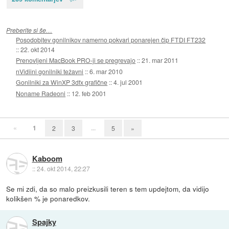
Preberite si še…
Posodobitev gonilnikov namerno pokvari ponarejen čip FTDI FT232
::
22. okt 2014
Prenovljeni MacBook PRO-ji se pregrevajo
::
21. mar 2011
nVidiini gonilniki težavni
::
6. mar 2010
Gonilniki za WinXP 3dfx grafične
::
4. jul 2001
Noname Radeoni
::
12. feb 2001
«
1
...
2
3
5
»
Kaboom
::
24. okt 2014, 22:27
Se mi zdi, da so malo preizkusili teren s tem updejtom, da vidijo
kolikšen % je ponaredkov.
Spajky