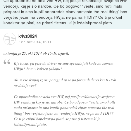
Ce uporabniku ne dela vec HW, nej poslje reklamacijo svojemo HW
vendorju kaj je slo narobe. Ce bo odgovor "veste, smo hotli malo
prisparat in smo kupili ponaredek cipov namesto the real thing" bos
verjetno jezen na vendorja HWja, ne pa na FTDI?? Ce ti je crknil
konektor na plati, se pritozi tistemu ki je izdelal/prodal plato.
k4vz0024
::
27. okt 2014, 16:11
antonija
je
27. okt 2014 ob 15:10
izjavil
:
Kje tocno pa pise da driver ne sme spreminjati kode na samem
HWju? Je to v kaksen zakonu?
Ali si vse skupaj iz riti potegnil in se po forumih deres ker ti USb
ne deluje vec?
Ce uporabniku ne dela vec HW, nej poslje reklamacijo svojemo
HW vendorju kaj je slo narobe. Ce bo odgovor "veste, smo hotli
malo prisparat in smo kupili ponaredek cipov namesto the real
thing" bos verjetno jezen na vendorja HWja, ne pa na FTDI??
Ce ti je crknil konektor na plati, se pritozi tistemu ki je
izdelal/prodal plato.