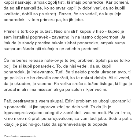
kupci nasrkajo, ampak zgolj tisti, ki imajo ponaredke. Kar pomeni,
da so ali nasrkali že, ko so stvar kupili (v dobri veri, da so kupili
kvaliteto, dobili so pa skret). Razen, če so vedeli, da kupujejo
ponaredek - v tem primeru pa, ko jih jebe.
Primer s torbico je butast. Niso oni šli h kupcu v hišo - kupec je
sam instaliral popravek - zavestno in na lastno odgovornost. Ja,
itak da je shady practice takole zjebat ponaredke, ampak suma
sumarum škoda niti slučajno ne odtehta prednosti.
Če ne bereš release note-ov je to tvoj problem. Sploh pa še toliko
bolj, če si kupil ponaredek. To, da nisi vedel, da su kupil
ponaredek, je irelevantno. Tudi, če ti nekdo proda ukraden avto, ti
ga policija ne bo dovolila obdržati, ko te enkrat dobijo. Ali si vedel,
da je ukraden, je vseeno. Pa veliko sreče s tožbo tistega, ki ti ga je
prodal in ali nima ničesar, ali ga pa sploh nikjer več ni.
Pač, pretiravate z vsem skupaj. Edini problem so ubogi uporabniki
s ponaredki, ki jim naprava zdaj ne dela več. To da jih je
trgovec/proizvajalec nategnil z zanič deli, vas ne moti. Pa za firmo,
ki ne more nič proti ponarejevalcem, se vam tudi jebe. Sodna pot s
kitajci je pač no-go, tako da sprenevedanje tu odpade.
Zgodovina sprememb…