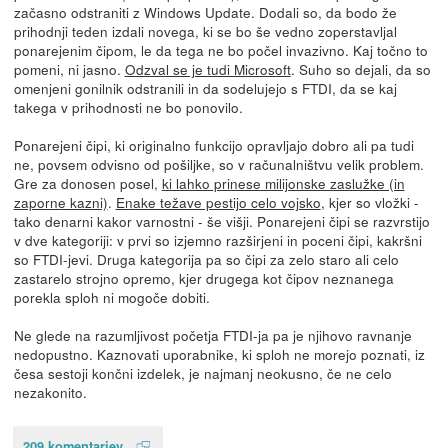
začasno odstraniti z Windows Update. Dodali so, da bodo že
prihodnji teden izdali novega, ki se bo še vedno zoperstavljal
ponarejenim čipom, le da tega ne bo počel invazivno. Kaj točno to
pomeni, ni jasno.
Odzval se je tudi Microsoft
. Suho so dejali, da so
omenjeni gonilnik odstranili in da sodelujejo s FTDI, da se kaj
takega v prihodnosti ne bo ponovilo.
Ponarejeni čipi, ki originalno funkcijo opravljajo dobro ali pa tudi
ne, povsem odvisno od pošiljke, so v računalništvu velik problem.
Gre za donosen posel,
ki lahko prinese milijonske zaslužke (in
zaporne kazni)
.
Enake težave pestijo celo vojsko
, kjer so vložki -
tako denarni kakor varnostni - še višji. Ponarejeni čipi se razvrstijo
v dve kategoriji: v prvi so izjemno razširjeni in poceni čipi, kakršni
so FTDI-jevi. Druga kategorija pa so čipi za zelo staro ali celo
zastarelo strojno opremo, kjer drugega kot čipov neznanega
porekla sploh ni mogoče dobiti.
Ne glede na razumljivost početja FTDI-ja pa je njihovo ravnanje
nedopustno. Kaznovati uporabnike, ki sploh ne morejo poznati, iz
česa sestoji končni izdelek, je najmanj neokusno, če ne celo
nezakonito.
209 komentarjev