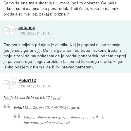
Samo še ena malenkost je tu...moral boš to dokazat. Če nekaj
crkne, še ni avtomatsko ponaredek. Tudi če je, kako to naj nek
prodajalec "ve" oz. zakaj bi priznal?
antonija
::
28. okt 2014, 10:18
Zadeva kupljena pri njem je crknila. Naj jo popravi ali pa zemnja
(ce je se v garanciji). Ce ni v garanciji, bo treba mickeno truda iz
moje strani da mu pokazem da je prodal ponaredek, od tam naprej
je pa vse drugo njegov problem (ali pa od kaksnega urada, ki ga
lahko posljem k njemu, ce bi bil prevec pameten).
Poldi112
::
28. okt 2014, 10:19
Isht
je
28. okt 2014 ob 05:57
izjavil
:
Poldi112
je
28. okt 2014 ob 00:28
izjavil
:
Edini problem so ubogi uporabniki s ponaredki, ki
jim naprava zdaj ne dela več.