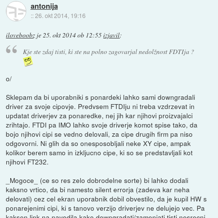
antonija
::
26. okt 2014, 19:16
iloveboobz
je
25. okt 2014 ob 12:55
izjavil
:
Kje ste zdaj tisti, ki ste na polno zagovarjal nedolžnost FDTIja ?
o/
Sklepam da bi uporabniki s ponardeki lahko sami downgradali
driver za svoje cipovje. Predvsem FTDIju ni treba vzdrzevat in
updatat driverjev za ponaredke, nej jih kar njihovi proizvajalci
zrihtajo. FTDI pa IMO lahko svoje driverje komot spise tako, da
bojo njihovi cipi se vedno delovali, za cipe drugih firm pa niso
odgovorni. Ni glih da so onesposobljali neke XY cipe, ampak
kolikor berem samo in izkljucno cipe, ki so se predstavljali kot
njihovi FT232.
_Mogoce_ (ce so res zelo dobrodelne sorte) bi lahko dodali
kaksno vrtico, da bi namesto silent errorja (zadeva kar neha
delovati) cez cel ekran uporabnik dobil obvestilo, da je kupil HW s
ponarejenimi cipi, ki s tanovo verzijo driverjev ne delujejo vec. Pa
kaksen link na navodila kako downgradati/zamenjati tisti nesrecni