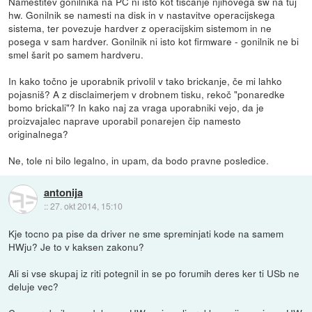
Namestitev gonilnika na PC ni isto kot tiščanje njihovega sw na tuj
hw. Gonilnik se namesti na disk in v nastavitve operacijskega
sistema, ter povezuje hardver z operacijskim sistemom in ne
posega v sam hardver. Gonilnik ni isto kot firmware - gonilnik ne bi
smel šarit po samem hardveru.
In kako točno je uporabnik privolil v tako brickanje, če mi lahko
pojasniš? A z disclaimerjem v drobnem tisku, rekoč "ponaredke
bomo brickali"? In kako naj za vraga uporabniki vejo, da je
proizvajalec naprave uporabil ponarejen čip namesto
originalnega?
Ne, tole ni bilo legalno, in upam, da bodo pravne posledice.
antonija
::
27. okt 2014, 15:10
Kje tocno pa pise da driver ne sme spreminjati kode na samem
HWju? Je to v kaksen zakonu?
Ali si vse skupaj iz riti potegnil in se po forumih deres ker ti USb ne
deluje vec?