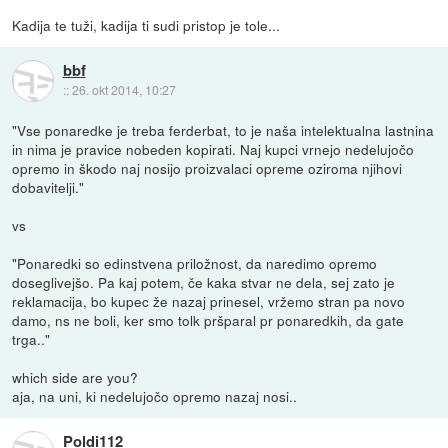
Kadija te tuži, kadija ti sudi pristop je tole...
bbf
::
26. okt 2014, 10:27
"Vse ponaredke je treba ferderbat, to je naša intelektualna lastnina
in nima je pravice nobeden kopirati. Naj kupci vrnejo nedelujočo
opremo in škodo naj nosijo proizvalaci opreme oziroma njihovi
dobavitelji."
vs
"Ponaredki so edinstvena priložnost, da naredimo opremo
doseglivejšo. Pa kaj potem, če kaka stvar ne dela, sej zato je
reklamacija, bo kupec že nazaj prinesel, vržemo stran pa novo
damo, ns ne boli, ker smo tolk pršparal pr ponaredkih, da gate
trga.."
which side are you?
aja, na uni, ki nedelujočo opremo nazaj nosi..
Poldi112