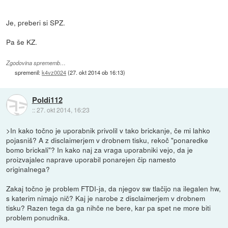
Je, preberi si SPZ.
Pa še KZ.
Zgodovina sprememb…
spremenil:
k4vz0024
(
27. okt 2014 ob 16:13
)
Poldi112
::
27. okt 2014, 16:23
>In kako točno je uporabnik privolil v tako brickanje, če mi lahko
pojasniš? A z disclaimerjem v drobnem tisku, rekoč "ponaredke
bomo brickali"? In kako naj za vraga uporabniki vejo, da je
proizvajalec naprave uporabil ponarejen čip namesto
originalnega?
Zakaj točno je problem FTDI-ja, da njegov sw tlačijo na ilegalen hw,
s katerim nimajo nič? Kaj je narobe z disclaimerjem v drobnem
tisku? Razen tega da ga nihče ne bere, kar pa spet ne more biti
problem ponudnika.