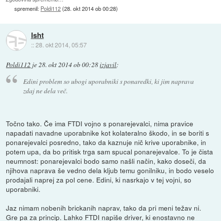
spremenil:
Poldi112
(
28. okt 2014 ob 00:28
)
Isht
::
28. okt 2014, 05:57
Poldi112
je
28. okt 2014 ob 00:28
izjavil
:
Edini problem so ubogi uporabniki s ponaredki, ki jim naprava
zdaj ne dela več.
Točno tako. Če ima FTDI vojno s ponarejevalci, nima pravice
napadati navadne uporabnike kot kolateralno škodo, in se boriti s
ponarejevalci posredno, tako da kaznuje nič krive uporabnike, in
potem upa, da bo pritisk trga sam spucal ponarejevalce. To je čista
neumnost: ponarejevalci bodo samo našli način, kako doseči, da
njihova naprava še vedno dela kljub temu gonilniku, in bodo veselo
prodajali naprej za pol cene. Edini, ki nasrkajo v tej vojni, so
uporabniki.
Jaz nimam nobenih brickanih naprav, tako da pri meni težav ni.
Gre pa za princip. Lahko FTDI napiše driver, ki enostavno ne