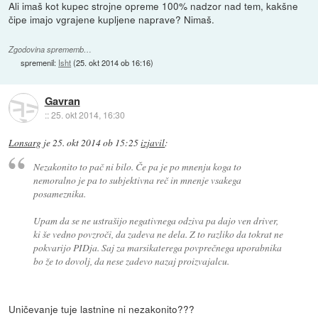
Ali imaš kot kupec strojne opreme 100% nadzor nad tem, kakšne
čipe imajo vgrajene kupljene naprave? Nimaš.
Zgodovina sprememb…
spremenil:
Isht
(
25. okt 2014 ob 16:16
)
Gavran
::
25. okt 2014, 16:30
Lonsarg
je
25. okt 2014 ob 15:25
izjavil
:
Nezakonito to pač ni bilo. Če pa je po mnenju koga to
nemoralno je pa to subjektivna reč in mnenje vsakega
posameznika.
Upam da se ne ustrašijo negativnega odziva pa dajo ven driver,
ki še vedno povzroči, da zadeva ne dela. Z to razliko da tokrat ne
pokvarijo PIDja. Saj za marsikaterega povprečnega uporabnika
bo že to dovolj, da nese zadevo nazaj proizvajalcu.
Uničevanje tuje lastnine ni nezakonito???