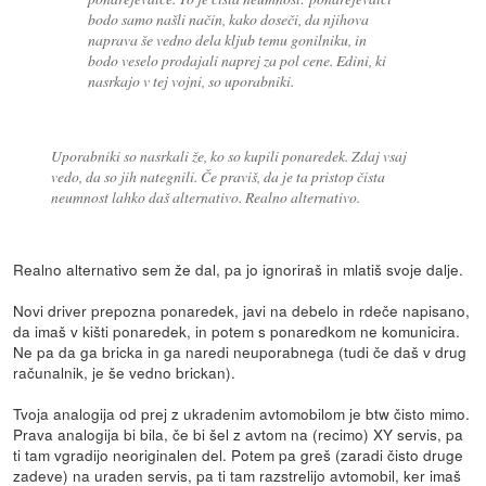
bodo samo našli način, kako doseči, da njihova
naprava še vedno dela kljub temu gonilniku, in
bodo veselo prodajali naprej za pol cene. Edini, ki
nasrkajo v tej vojni, so uporabniki.
Uporabniki so nasrkali že, ko so kupili ponaredek. Zdaj vsaj
vedo, da so jih nategnili. Če praviš, da je ta pristop čista
neumnost lahko daš alternativo. Realno alternativo.
Realno alternativo sem že dal, pa jo ignoriraš in mlatiš svoje dalje.
Novi driver prepozna ponaredek, javi na debelo in rdeče napisano,
da imaš v kišti ponaredek, in potem s ponaredkom ne komunicira.
Ne pa da ga bricka in ga naredi neuporabnega (tudi če daš v drug
računalnik, je še vedno brickan).
Tvoja analogija od prej z ukradenim avtomobilom je btw čisto mimo.
Prava analogija bi bila, če bi šel z avtom na (recimo) XY servis, pa
ti tam vgradijo neoriginalen del. Potem pa greš (zaradi čisto druge
zadeve) na uraden servis, pa ti tam razstrelijo avtomobil, ker imaš