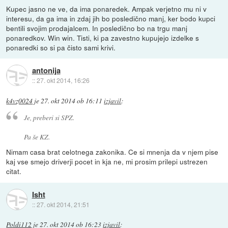
Kupec jasno ne ve, da ima ponaredek. Ampak verjetno mu ni v
interesu, da ga ima in zdaj jih bo posledično manj, ker bodo kupci
bentili svojim prodajalcem. In posledično bo na trgu manj
ponaredkov. Win win. Tisti, ki pa zavestno kupujejo izdelke s
ponaredki so si pa čisto sami krivi.
antonija
::
27. okt 2014, 16:26
k4vz0024
je
27. okt 2014 ob 16:11
izjavil
:
Je, preberi si SPZ.
Pa še KZ.
Nimam casa brat celotnega zakonika. Ce si mnenja da v njem pise
kaj vse smejo driverji pocet in kja ne, mi prosim prilepi ustrezen
citat.
Isht
::
27. okt 2014, 21:51
Poldi112
je
27. okt 2014 ob 16:23
izjavil
: