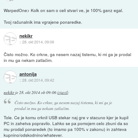
WarpedOne> Kolk on sam o celi stvari ve, je 100% ganz egal.
Tvoj računalnik ima vgrajene ponaredke.
nekikr
::
28. okt 2014, 09:06
Čisto možno. Ko crkne, ga nesem nazaj tistemu, ki mi ga je prodal
in mu ga nekam zatlačim.
antonija
::
28. okt 2014, 09:42
nekikr
je
28. okt 2014 ob 09:06
izjavil
:
Čisto možno. Ko crkne, ga nesem nazaj tistemu, ki mi ga je
prodal in mu ga nekam zatlačim.
Tole. Ce je komu crknil USB stekar naj gre v stacuno kjer je kupil
PC in zahetva popravilo. Lahko se pa pomojem celo zbuni da so
mu prodali ponaredek (to imamo pa 100% v zakonu) in zahteva
kupnino/odskodnino/whatever.