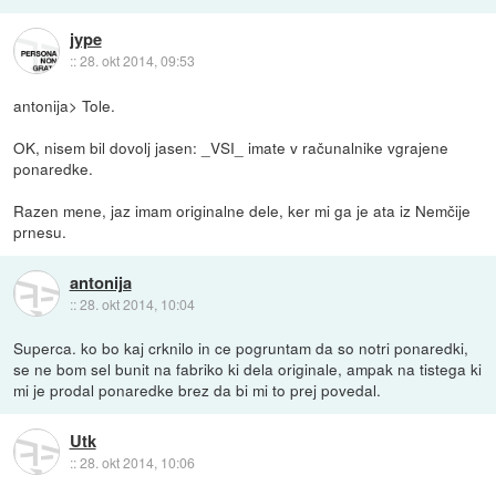
jype
::
28. okt 2014, 09:53
antonija> Tole.
OK, nisem bil dovolj jasen: _VSI_ imate v računalnike vgrajene
ponaredke.
Razen mene, jaz imam originalne dele, ker mi ga je ata iz Nemčije
prnesu.
antonija
::
28. okt 2014, 10:04
Superca. ko bo kaj crknilo in ce pogruntam da so notri ponaredki,
se ne bom sel bunit na fabriko ki dela originale, ampak na tistega ki
mi je prodal ponaredke brez da bi mi to prej povedal.
Utk
::
28. okt 2014, 10:06