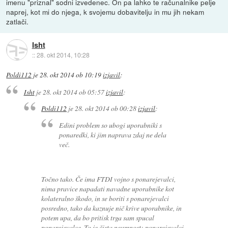
imenu "priznal" sodni izvedenec. On pa lahko te računalnike pelje
naprej, kot mi do njega, k svojemu dobavitelju in mu jih nekam
zatlači.
Isht
::
28. okt 2014, 10:28
Poldi112
je
28. okt 2014 ob 10:19
izjavil
:
Isht
je
28. okt 2014 ob 05:57
izjavil
:
Poldi112
je
28. okt 2014 ob 00:28
izjavil
:
Edini problem so ubogi uporabniki s
ponaredki, ki jim naprava zdaj ne dela
več.
Točno tako. Če ima FTDI vojno s ponarejevalci,
nima pravice napadati navadne uporabnike kot
kolateralno škodo, in se boriti s ponarejevalci
posredno, tako da kaznuje nič krive uporabnike, in
potem upa, da bo pritisk trga sam spucal
ponarejevalce. To je čista neumnost: ponarejevalci