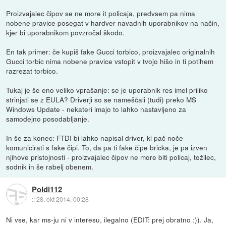
Proizvajalec čipov se ne more it policaja, predvsem pa nima
nobene pravice posegat v hardver navadnih uporabnikov na način,
kjer bi uporabnikom povzročal škodo.
En tak primer: če kupiš fake Gucci torbico, proizvajalec originalnih
Gucci torbic nima nobene pravice vstopit v tvojo hišo in ti potihem
razrezat torbico.
Tukaj je še eno veliko vprašanje: se je uporabnik res imel priliko
strinjati se z EULA? Driverji so se nameščali (tudi) preko MS
Windows Update - nekateri imajo to lahko nastavljeno za
samodejno posodabljanje.
In še za konec: FTDI bi lahko napisal driver, ki pač noče
komunicirati s fake čipi. To, da pa ti fake čipe bricka, je pa izven
njihove pristojnosti - proizvajalec čipov ne more biti policaj, tožilec,
sodnik in še rabelj obenem.
Poldi112
::
28. okt 2014, 00:28
Ni vse, kar ms-ju ni v interesu, ilegalno (EDIT: prej obratno :)). Ja,