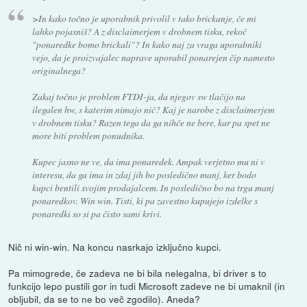
>In kako točno je uporabnik privolil v tako brickanje, če mi
lahko pojasniš? A z disclaimerjem v drobnem tisku, rekoč
"ponaredke bomo brickali"? In kako naj za vraga uporabniki
vejo, da je proizvajalec naprave uporabil ponarejen čip namesto
originalnega?
Zakaj točno je problem FTDI-ja, da njegov sw tlačijo na
ilegalen hw, s katerim nimajo nič? Kaj je narobe z disclaimerjem
v drobnem tisku? Razen tega da ga nihče ne bere, kar pa spet ne
more biti problem ponudnika.
Kupec jasno ne ve, da ima ponaredek. Ampak verjetno mu ni v
interesu, da ga ima in zdaj jih bo posledično manj, ker bodo
kupci bentili svojim prodajalcem. In posledično bo na trgu manj
ponaredkov. Win win. Tisti, ki pa zavestno kupujejo izdelke s
ponaredki so si pa čisto sami krivi.
Nič ni win-win. Na koncu nasrkajo izključno kupci.
Pa mimogrede, če zadeva ne bi bila nelegalna, bi driver s to
funkcijo lepo pustili gor in tudi Microsoft zadeve ne bi umaknil (in
obljubil, da se to ne bo več zgodilo). Aneda?