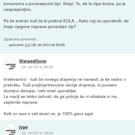
komunicira s ponarejenimi čipi. Simpl. To, da te čipe bricka, pa je
nesprejemljivo.
Pa še enkrat: tudi če bi prebral EULA... Kako naj ve uporabnik, da
imajo njegove naprave ponarejen čip?
Zgodovina sprememb…
spremenil:
Isht
(
28. okt 2014 ob 05:59
)
WarpedGone
::
28. okt 2014, 08:58
Irrelevantno - tudi če novega drajverja ne namesti, je še vedno v
prekršku. Tudi prejšnje/trenutne verzije drajverja, ki povsem
slučajno delujejo, nebi smel uporabljat.
Le mariji se lahko zahvali, da ga policija še ni obiskala in mu
zaplenila naprave.
Kolk on sam o celi stvari ve, je 100% ganz egal.
jype
::
28. okt 2014, 09:04