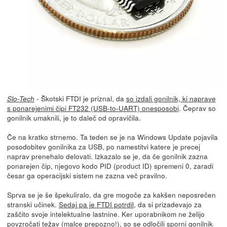
- Škotski FTDI je priznal, da
so izdali gonilnik, ki naprave
Slo-Tech
s ponarejenimi čipi FT232 (USB-to-UART) onesposobi
. Čeprav so
gonilnik umaknili, je to daleč od opravičila.
Če na kratko strnemo. Ta teden se je na Windows Update pojavila
posodobitev gonilnika za USB, po namestitvi katere je precej
naprav prenehalo delovati. Izkazalo se je, da če gonilnik zazna
ponarejen čip, njegovo kodo PID (product ID) spremeni 0, zaradi
česar ga operacijski sistem ne zazna več pravilno.
Sprva se je še špekuliralo, da gre mogoče za kakšen neposrečen
stranski učinek.
Sedaj pa je FTDI potrdil
, da si prizadevajo za
zaščito svoje intelektualne lastnine. Ker uporabnikom ne želijo
povzročati težav (malce prepozno!), so se odločili sporni gonilnik