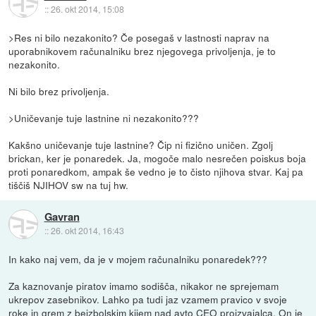
::
26. okt 2014, 15:08
>Res ni bilo nezakonito? Če posegaš v lastnosti naprav na
uporabnikovem računalniku brez njegovega privoljenja, je to
nezakonito.
Ni bilo brez privoljenja.
>Uničevanje tuje lastnine ni nezakonito???
Kakšno uničevanje tuje lastnine? Čip ni fizično uničen. Zgolj
brickan, ker je ponaredek. Ja, mogoče malo nesrečen poiskus boja
proti ponaredkom, ampak še vedno je to čisto njihova stvar. Kaj pa
tiščiš NJIHOV sw na tuj hw.
Gavran
::
26. okt 2014, 16:43
In kako naj vem, da je v mojem računalniku ponaredek???
Za kaznovanje piratov imamo sodišča, nikakor ne sprejemam
ukrepov zasebnikov. Lahko pa tudi jaz vzamem pravico v svoje
roke in grem z bejzbolskim kijem nad avto CEO proizvajalca. On je