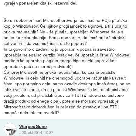
vgrajen ponarejen kitajski rezervni del.
Še en dober primer: Microsoft preverja, če imaš na PCju piratsko
kopijo Windowsov. Če njihov programček to ugotovi, a ti slučajno
bricka računalnik? Ne - še pusti ti uporabljati Windowse dalje s
polno funkcionalnostjo. Samo opozori te, da imaš najbrž piratski
softver, in ti da vse možnosti, da to popraviš.
In tu govorimo o zadevi, ki jo uporabnik pozna in zavestno
uporablja nelegalno verzijo (vsak ve, če uporablja črne Windowse,
medtem ko uporabe plagiata enega čipa v neki napravi kot
uporabnik pač ne moreš predvideti).
Če torej Microsoft ne bricka računalnika, ko zazna piratske
Windowse, in celo niti ne onemogoči uporabe računalnika (vse ti
čisto lepo normalno dela, samo ozadje desktopa imaš črno), pa se
lahko vsi strinjamo, da so piratski Windowsi za Microsoft bistveno
večji problem, od piratskih čipov za FTDI (windowsi so bistveno
dražji produkt od enega čipa), potem se moramo vprašati: je
Microsoft tako dobrodušen in prijazen do piratov, ali pa FTDI
mogoče dela totalen overkill?
WarpedGone
::
28. okt 2014, 10:37