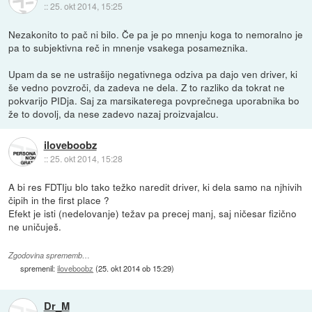
::
25. okt 2014, 15:25
Nezakonito to pač ni bilo. Če pa je po mnenju koga to nemoralno je
pa to subjektivna reč in mnenje vsakega posameznika.
Upam da se ne ustrašijo negativnega odziva pa dajo ven driver, ki
še vedno povzroči, da zadeva ne dela. Z to razliko da tokrat ne
pokvarijo PIDja. Saj za marsikaterega povprečnega uporabnika bo
že to dovolj, da nese zadevo nazaj proizvajalcu.
iloveboobz
::
25. okt 2014, 15:28
A bi res FDTIju blo tako težko naredit driver, ki dela samo na njhivih
čipih in the first place ?
Efekt je isti (nedelovanje) težav pa precej manj, saj ničesar fizično
ne uničuješ.
Zgodovina sprememb…
spremenil:
iloveboobz
(
25. okt 2014 ob 15:29
)
Dr_M