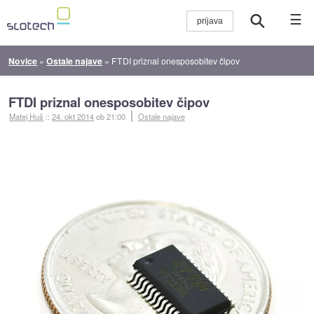
☰
Novice
»
Ostale najave
»
FTDI priznal onesposobitev čipov
FTDI priznal onesposobitev čipov
Matej Huš
::
24. okt 2014
ob 21:00
Ostale najave