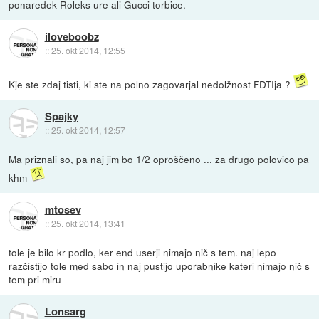
ponaredek Roleks ure ali Gucci torbice.
iloveboobz
::
25. okt 2014, 12:55
Kje ste zdaj tisti, ki ste na polno zagovarjal nedolžnost FDTIja ?
Spajky
::
25. okt 2014, 12:57
Ma priznali so, pa naj jim bo 1/2 oproščeno ... za drugo polovico pa
khm
mtosev
::
25. okt 2014, 13:41
tole je bilo kr podlo, ker end userji nimajo nič s tem. naj lepo
razčistijo tole med sabo in naj pustijo uporabnike kateri nimajo nič s
tem pri miru
Lonsarg