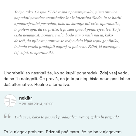
Točno tako. Če ima FTDI vojno s ponarejevalci, nima pravice
napadati navadne uporabnike kot kolateralno škodo, in se boriti
s ponarejevalci posredno, tako da kaznuje nič krive uporabnike,
in potem upa, da bo pritisk trga sam spucal ponarejevalce. To je
čista neumnost: ponarejevalci bodo samo našli način, kako
doseči, da njihova naprava še vedno dela kljub temu gonilniku,
in bodo veselo prodajali naprej za pol cene. Edini, ki nasrkajo v
tej vojni, so uporabniki.
Uporabniki so nasrkali že, ko so kupili ponaredek. Zdaj vsaj vedo,
da so jih nategnili. Če praviš, da je ta pristop čista neumnost lahko
daš alternativo. Realno alternativo.
nekikr
::
28. okt 2014, 10:20
Tudi če je, kako to naj nek prodajalec "ve" oz. zakaj bi priznal?
To je njegov problem. Priznati pač mora, če ne bo v njegovem