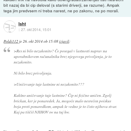
bit nazaj da bi cip deloval (s starimi driverji, se razume). Ampak
tega jim predvsem ni treba narest, ne po zakonu, ne po morali.
Isht
::
27. okt 2014, 15:01
Poldi112
je
26. okt 2014 ob 15:08
izjavil
:
>Res ni bilo nezakonito? Če posegaš v lastnosti naprav na
uporabnikovem računalniku brez njegovega privoljenja, je to
nezakonito.
Ni bilo brez privoljenja.
>Uničevanje tuje lastnine ni nezakonito???
Kakšno uničevanje tuje lastnine? Čip ni fizično uničen. Zgolj
brickan, ker je ponaredek. Ja, mogoče malo nesrečen poiskus
boja proti ponaredkom, ampak še vedno je to čisto njihova stvar.
Kaj pa tiščiš NJIHOV sw na tuj hw.