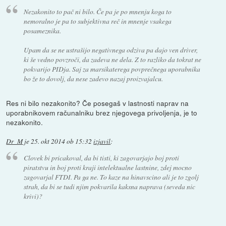
Nezakonito to pač ni bilo. Če pa je po mnenju koga to
nemoralno je pa to subjektivna reč in mnenje vsakega
posameznika.
Upam da se ne ustrašijo negativnega odziva pa dajo ven driver,
ki še vedno povzroči, da zadeva ne dela. Z to razliko da tokrat ne
pokvarijo PIDja. Saj za marsikaterega povprečnega uporabnika
bo že to dovolj, da nese zadevo nazaj proizvajalcu.
Res ni bilo nezakonito? Če posegaš v lastnosti naprav na
uporabnikovem računalniku brez njegovega privoljenja, je to
nezakonito.
Dr_M
je
25. okt 2014 ob 15:32
izjavil
:
Clovek bi pricakoval, da bi tisti, ki zagovarjajo boj proti
piratstvu in boj proti kraji intelektualne lastnine, zdej mocno
zagovarjal FTDI. Pa ga ne. To kaze na hinavscino ali je to zgolj
strah, da bi se tudi njim
pokvarila
kaksna naprava (seveda
nic
krivi
)?