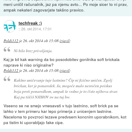
meni uničil računalnik, jaz pa njemu avto... Po moje sicer to ni prav,
ampak nekateri zagovarjate takšno pravico.
techfreak :)
::
26. okt 2014, 17:01
Poldi112
je
26. okt 2014 ob 15:08
izjavil
:
Ni bilo brez privoljenja.
Kaj je bil kak warning da bo posodobitev gonilnika soft brickala
naprave ki niso originalne?
Poldi112
je
26. okt 2014 ob 15:08
izjavil
:
Kakšno uničevanje tuje lastnine? Čip ni fizično uničen. Zgolj
brickan, ker je ponaredek. Ja, mogoče malo nesrečen poiskus
boja proti ponaredkom, ampak še vedno je to čisto njihova stvar.
Kaj pa tiščiš NJIHOV sw na tuj hw.
Vseeno se ne smejo vmesavati v tujo lastnino, soft brick pa se
lahko v tem primeru kar lepo primerja z unicenjem lastnine.
Naceloma to povzroci tezave predvsem koncnim uporabnikom, kot
pa tistim ki uporabljajo fake cipe.