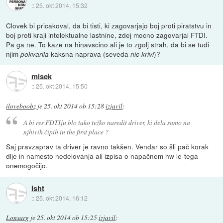
::
25. okt 2014, 15:32
Clovek bi pricakoval, da bi tisti, ki zagovarjajo boj proti piratstvu in
boj proti kraji intelektualne lastnine, zdej mocno zagovarjal FTDI.
Pa ga ne. To kaze na hinavscino ali je to zgolj strah, da bi se tudi
njim
kaksna naprava (seveda
)?
pokvarila
nic krivi
misek
::
25. okt 2014, 15:50
iloveboobz
je
25. okt 2014 ob 15:28
izjavil
:
A bi res FDTIju blo tako težko naredit driver, ki dela samo na
njhivih čipih in the first place ?
Saj pravzaprav ta driver je ravno takšen. Vendar so šli pač korak
dlje in namesto nedelovanja ali izpisa o napačnem hw le-tega
onemogočijo.
Isht
::
25. okt 2014, 16:12
Lonsarg
je
25. okt 2014 ob 15:25
izjavil
: