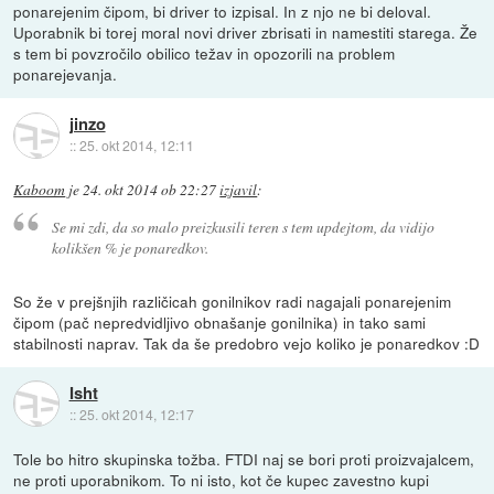
ponarejenim čipom, bi driver to izpisal. In z njo ne bi deloval.
Uporabnik bi torej moral novi driver zbrisati in namestiti starega. Že
s tem bi povzročilo obilico težav in opozorili na problem
ponarejevanja.
jinzo
::
25. okt 2014, 12:11
Kaboom
je
24. okt 2014 ob 22:27
izjavil
:
Se mi zdi, da so malo preizkusili teren s tem updejtom, da vidijo
kolikšen % je ponaredkov.
So že v prejšnjih različicah gonilnikov radi nagajali ponarejenim
čipom (pač nepredvidljivo obnašanje gonilnika) in tako sami
stabilnosti naprav. Tak da še predobro vejo koliko je ponaredkov :D
Isht
::
25. okt 2014, 12:17
Tole bo hitro skupinska tožba. FTDI naj se bori proti proizvajalcem,
ne proti uporabnikom. To ni isto, kot če kupec zavestno kupi