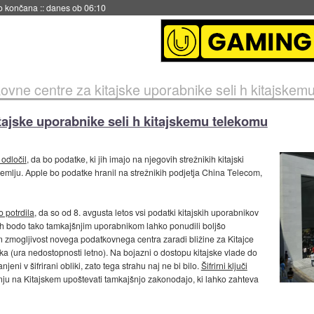
no končana
::
danes ob 06:10
ovne centre za kitajske uporabnike seli h kitajskem
tajske uporabnike seli h kitajskemu telekomu
 odločil
, da bo podatke, ki jih imajo na njegovih strežnikih kitajski
ozemlju. Apple bo podatke hranil na strežnikih podjetja China Telecom,
o potrdila
, da so od 8. avgusta letos vsi podatki kitajskih uporabnikov
ah bodo tako tamkajšnjim uporabnikom lahko ponudili boljšo
n zmogljivost novega podatkovnega centra zaradi bližine za Kitajce
tka (ura nedostopnosti letno). Na bojazni o dostopu kitajske vlade do
eni v šifrirani obliki, zato tega strahu naj ne bi bilo.
Šifrirni ključi
nju na Kitajskem upoštevati tamkajšnjo zakonodajo, ki lahko zahteva