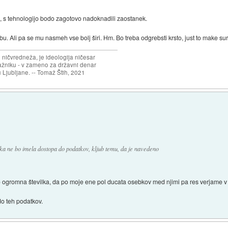
o, s tehnologijo bodo zagotovo nadoknadili zaostanek.
bu. Ali pa se mu nasmeh vse bolj širi. Hm. Bo treba odgrebsti krsto, just to make sur
 ničvredneža, je ideologija ničesar
ažniku - v zameno za državni denar
 Ljubljane. -- Tomaž Štih, 2021
ika ne bo imela dostopa do podatkov, kljub temu, da je navedeno
ako ogromna številka, da po moje ene pol ducata osebkov med njimi pa res verjame v to
do teh podatkov.