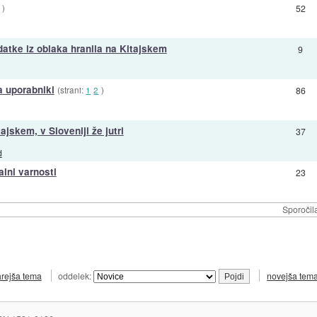
)
52
datke iz oblaka hranila na Kitajskem
9
a uporabniki
(strani:
1
2
)
86
jskem, v Sloveniji že jutri
37
d
alni varnosti
23
Sporočil
arejša tema
oddelek:
novejša tem