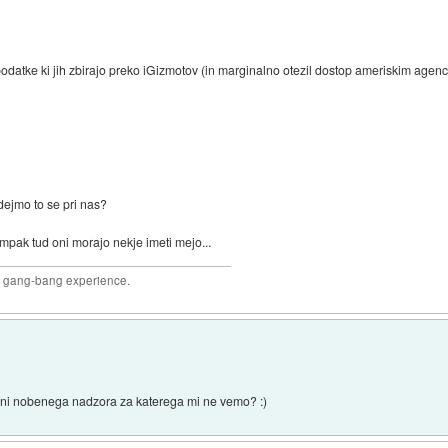
datke ki jih zbirajo preko iGizmotov (in marginalno otezil dostop ameriskim agenc
dejmo to se pri nas?
pak tud oni morajo nekje imeti mejo...
joy gang-bang experience.
s ni nobenega nadzora za katerega mi ne vemo? :)