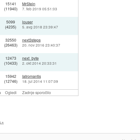
15141
MrStein
(11940)
7. feb 2019 05:51:03
5099
louser
(4235)
5. avg 2018 23:39:47
32550
next3steps
(26463)
20. nov 2016 23:40:37
12473
next_byte
(10433)
2. okt 2014 20:33:31
15942
Iatromantis
(12746)
18. jul 2014 11:07:09
a
Ogledi
Zadnje sporočilo
a »