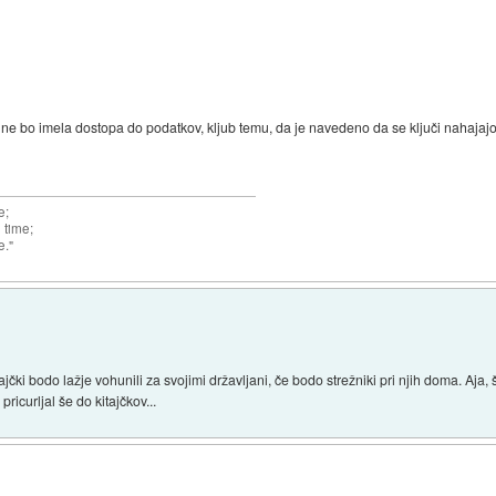
a ne bo imela dostopa do podatkov, kljub temu, da je navedeno da se ključi nahaja
e;
 time;
e."
čki bodo lažje vohunili za svojimi državljani, če bodo strežniki pri njih doma. Aja,
icurljal še do kitajčkov...