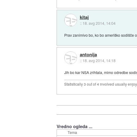
kitaj
::
18. avg 2014, 14:04
Prav zanimivo bo, ko bo ameriško sodišče od
antonija
::
18. avg 2014, 14:18
Jih bo kar NSA zrihtala, mimo odredbe sod
Statistically 3 out of 4 involved usually en
Vredno ogleda ...
Tema