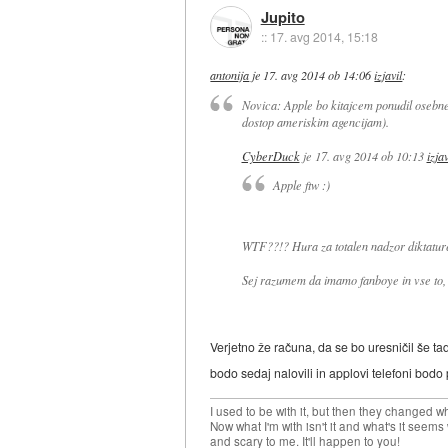
Jupito
::
17. avg 2014, 15:18
antonija
je
17. avg 2014 ob 14:06
izjavil
:
Novica: Apple bo kitajcem ponudil osebne 
dostop ameriskim agencijam).
CyberDuck
je
17. avg 2014 ob 10:13
izjav
Apple ftw :)
WTF??!? Hura za totalen nadzor diktature
Sej razumem da imamo fanboye in vse to, 
Verjetno že računa, da se bo uresničil še ta
bodo sedaj nalovili in applovi telefoni bodo 
I used to be with it, but then they changed wh
Now what I'm with isn't it and what's it seems
and scary to me. It'll happen to you!