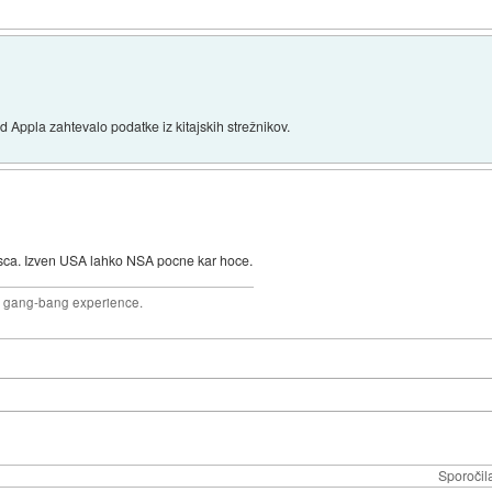
 Appla zahtevalo podatke iz kitajskih strežnikov.
isca. Izven USA lahko NSA pocne kar hoce.
joy gang-bang experience.
Sporočil