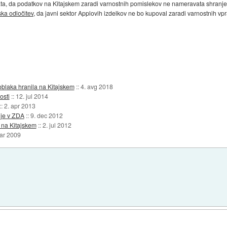
ta, da podatkov na Kitajskem zaradi varnostnih pomislekov ne nameravata shranjev
ska odločitev
, da javni sektor Applovih izdelkov ne bo kupoval zaradi varnostnih vpr
oblaka hranila na Kitajskem
::
4. avg 2018
osti
::
12. jul 2014
::
2. apr 2013
nje v ZDA
::
9. dec 2012
 na Kitajskem
::
2. jul 2012
ar 2009