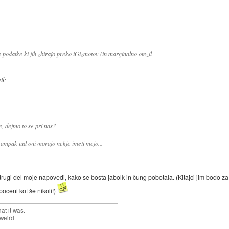
podatke ki jih zbirajo preko iGizmotov (in marginalno otezil
il
:
, dejmo to se pri nas?
ampak tud oni morajo nekje imeti mejo...
drugi del moje napovedi, kako se bosta jabolk in čung pobotala. (Kitajci jim bodo za 
poceni kot še nikoli!)
at it was.
 weird