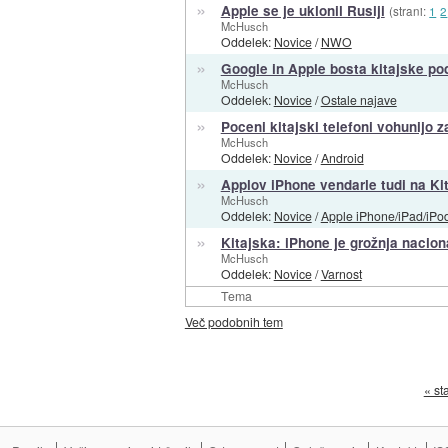
»
Apple se je uklonil Rusiji
(strani:
1
2
McHusch
Oddelek:
Novice
/
NWO
»
Google in Apple bosta kitajske po
McHusch
Oddelek:
Novice
/
Ostale najave
»
Poceni kitajski telefoni vohunijo z
McHusch
Oddelek:
Novice
/
Android
»
Applov iPhone vendarle tudi na Kita
McHusch
Oddelek:
Novice
/
Apple iPhone/iPad/iPo
»
Kitajska: iPhone je grožnja nacion
McHusch
Oddelek:
Novice
/
Varnost
Tema
Več podobnih tem
« st