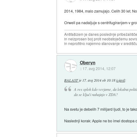
2014, 1984, malo zamujajo. Celih 30 let. N
Orwell pa nadaljuje s centrifugiranjem v gro
Antifašizem je danes poslednje pribežališče
in neizprosen boj proti neobstoječemu sovr
in neprofitno najemno stanovanje v središču
Oberyn
::
17. avg 2014, 12:07
BALAST
je
17. avg 2014 ob 10:18
izjavil
:
A res sploh kdo verjame, da lokalna polit
da se ključi nahajajo v ZDA?
Na svetu je debelih 7 milijard ljudi, to je t
Naslednji korak: Apple ne bo imel dostopa 