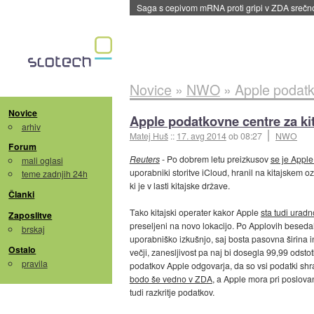
Saga s cepivom mRNA proti gripi v ZDA sreč
Novice
»
NWO
»
Apple podatk
Novice
Apple podatkovne centre za ki
arhiv
Matej Huš
::
17. avg 2014
ob 08:27
NWO
Forum
Reuters
- Po dobrem letu preizkusov
se je Apple
mali oglasi
uporabniki storitve iCloud, hranil na kitajskem 
teme zadnjih 24h
ki je v lasti kitajske države.
Članki
Tako kitajski operater kakor Apple
sta tudi uradn
Zaposlitve
preseljeni na novo lokacijo. Po Applovih besed
brskaj
uporabniško izkušnjo, saj bosta pasovna širina i
Ostalo
večji, zanesljivost pa naj bi dosegla 99,99 odsto
pravila
podatkov Apple odgovarja, da so vsi podatki shranj
bodo še vedno v ZDA
, a Apple mora pri poslova
tudi razkritje podatkov.