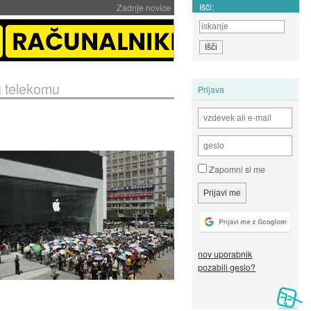
Išči:
Zadnje novice
u telekomu
Prijava
Zapomni si me
nov uporabnik
pozabili geslo?