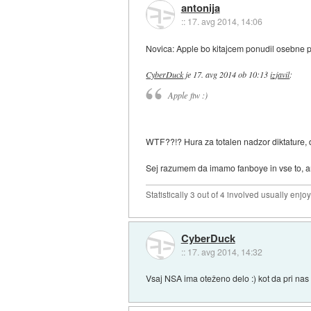
antonija
::
17. avg 2014, 14:06
Novica: Apple bo kitajcem ponudil osebne po
CyberDuck
je
17. avg 2014 ob 10:13
izjavil
:
Apple ftw :)
WTF??!? Hura za totalen nadzor diktature, 
Sej razumem da imamo fanboye in vse to, am
Statistically 3 out of 4 involved usually en
CyberDuck
::
17. avg 2014, 14:32
Vsaj NSA ima oteženo delo :) kot da pri na