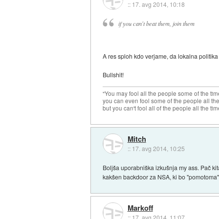
::
17. avg 2014, 10:18
if you can't beat them, join them
A res sploh kdo verjame, da lokalna politik
Bullshit!
"You may fool all the people some of the tim
you can even fool some of the people all the
but you can't fool all of the people all the tim
Mitch
::
17. avg 2014, 10:25
Boljša uporabniška izkušnja my ass. Pač kitaj
kakšen backdoor za NSA, ki bo "pomotoma" pr
Markoff
::
17. avg 2014, 11:07