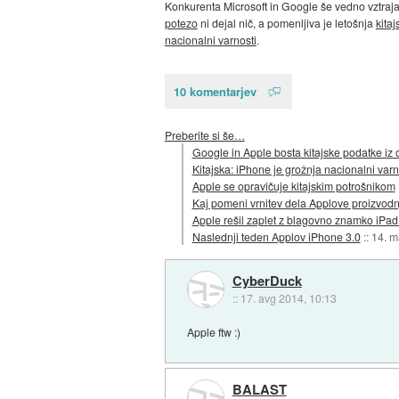
Konkurenta Microsoft in Google še vedno vztraja
potezo
ni dejal nič, a pomenljiva je letošnja
kitaj
nacionalni varnosti
.
10 komentarjev
Preberite si še…
Google in Apple bosta kitajske podatke iz 
Kitajska: iPhone je grožnja nacionalni varn
Apple se opravičuje kitajskim potrošnikom
Kaj pomeni vrnitev dela Applove proizvod
Apple rešil zaplet z blagovno znamko iPad
Naslednji teden Applov iPhone 3.0
::
14. m
CyberDuck
::
17. avg 2014, 10:13
Apple ftw :)
BALAST