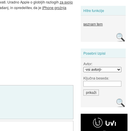
ati. Uradno Apple o globljih razlogih
za svojo
ašanj, in opredelitev, da je
iPhone grožnja
Hitre funkcije
seznam tem
Posebni izpisi
Avtor:
Ključna beseda: