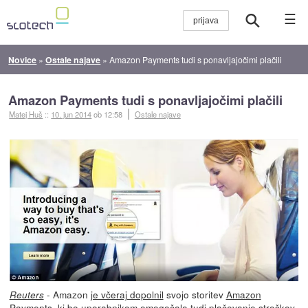
☰
Novice
»
Ostale najave
»
Amazon Payments tudi s ponavljajočimi plačili
Amazon Payments tudi s ponavljajočimi plačili
Matej Huš
::
10. jun 2014
ob 12:58
Ostale najave
- Amazon
je včeraj dopolnil
svojo storitev
Amazon
Reuters
Payments
, ki bo uporabnikom omogočala tudi plačevanje stroškov,