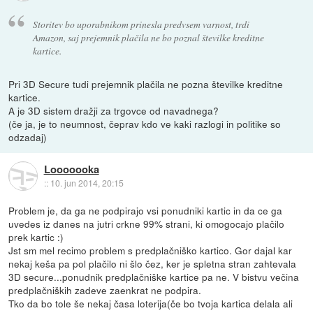
Storitev bo uporabnikom prinesla predvsem varnost, trdi
Amazon, saj prejemnik plačila ne bo poznal številke kreditne
kartice.
Pri 3D Secure tudi prejemnik plačila ne pozna številke kreditne
kartice.
A je 3D sistem dražji za trgovce od navadnega?
(če ja, je to neumnost, čeprav kdo ve kaki razlogi in politike so
odzadaj)
Looooooka
::
10. jun 2014, 20:15
Problem je, da ga ne podpirajo vsi ponudniki kartic in da ce ga
uvedes iz danes na jutri crkne 99% strani, ki omogocajo plačilo
prek kartic :)
Jst sm mel recimo problem s predplačniško kartico. Gor dajal kar
nekaj keša pa pol plačilo ni šlo čez, ker je spletna stran zahtevala
3D secure...ponudnik predplačniške kartice pa ne. V bistvu večina
predplačniških zadeve zaenkrat ne podpira.
Tko da bo tole še nekaj časa loterija(če bo tvoja kartica delala ali