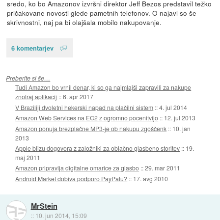
sredo, ko bo Amazonov izvršni direktor Jeff Bezos predstavil težko
pričakovane novosti glede pametnih telefonov. O najavi so še
skrivnostni, naj pa bi olajšala mobilo nakupovanje.
6 komentarjev
Preberite si še…
Tudi Amazon bo vrnil denar, ki so ga najmlajši zapravili za nakupe
znotraj aplikacij
::
6. apr 2017
V Braziliji dvoletni hekerski napad na plačilni sistem
::
4. jul 2014
Amazon Web Services na EC2 z ogromno pocenitvijo
::
12. jul 2013
Amazon ponuja brezplačne MP3-je ob nakupu zgoščenk
::
10. jan
2013
Apple blizu dogovora z založniki za oblačno glasbeno storitev
::
19.
maj 2011
Amazon pripravlja digitalne omarice za glasbo
::
29. mar 2011
Android Market dobiva podporo PayPalu?
::
17. avg 2010
MrStein
::
10. jun 2014, 15:09