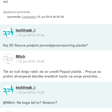
ne)
Zgodovina sprememb…
spremenilo:
Looooooka
(
10. jun 2014 ob 20:16
)
techfreak :)
::
10. jun 2014, 21:44
Kaj 3D Secure podpira ponavljajoca/recurring placila?
Mitch
::
13. jun 2014, 10:40
Tile so tudi dolgo rabli, da so uvedli Paypal plačila... Prej pa so
pridno shranjevali številke kreditnih kartic na svoje strežnike...
techfreak :)
::
13. jun 2014, 11:22
@Mitch: Na koga leti to? Amazon?