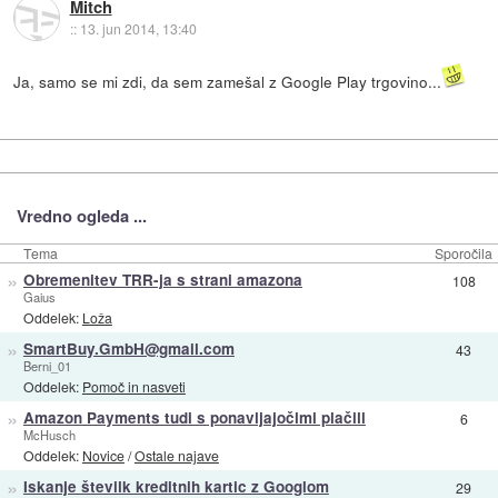
Mitch
::
13. jun 2014, 13:40
Ja, samo se mi zdi, da sem zamešal z Google Play trgovino...
Vredno ogleda ...
Tema
Sporočila
»
Obremenitev TRR-ja s strani amazona
108
Gaius
Oddelek:
Loža
»
SmartBuy.GmbH@gmail.com
43
Berni_01
Oddelek:
Pomoč in nasveti
»
Amazon Payments tudi s ponavljajočimi plačili
6
McHusch
Oddelek:
Novice
/
Ostale najave
»
Iskanje številk kreditnih kartic z Googlom
29