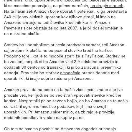
ki se mesečno ponavljajo, na primer naročnin,
na drugih straneh
.
Na ta način želi Amazon bolje uporabiti potencial, ki ga predstavlja
240 milijonov aktivnih uporabnikov njihove strani, ki imajo na
Amazonu shranjene tudi številke kreditnih kartic. Amazon
Payments sicer obstaja že od leta 2007, a je bil doslej omejen le
na enkratna plačila.
Storitev bo uporabnikom prinesla predvsem varnost, trdi Amazon,
saj prejemnik plačila ne bo poznal številke kreditne kartice.
Podobno torej, kot je to mogoče storiti že s PayPalom. Storitev ne
bo zastonj, ampak si bo Amazon vzel 2,9-odstotno provizijo in
dodatnih 30 centov od transakcij, ki jo bo zaračunal prejemniku
denarja. Prav tako bo storitev
omogočala
prenos denarja med
uporabniki, ki imajo odprte račune pri Amazonu.
Amazon pravi, da na bodo na ta način zlasti manj znane storitve
prodale več, ker ljudi ne bo več strah vpisovati številke kreditne
kartice. Nasprotniki pa se seveda bojijo, da bo Amazon na ta način
še razširil ogromno množico podatkov, ki jih ima o svojih
uporabnikih. Pri Amazonu sicer mirijo, da zbirajo le provizije,
dodatnih podatkov o vrstah nakupov pa ne.
Ob tem ne smemo pozabiti na Amazonov dogodek prihodnjo