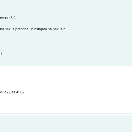
nexusu 5 ?
vi nexus prepričal in ostajam na nexusih,
1
)
očilo?), za 450€