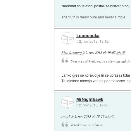
Naenkrat so telefoni postali še bistveno bol
The truth is rarely pure and never simple.
Looooooka
::
2. nov 2013, 19:12
Rias Gremory
je
2. nov 2013 ob 19:07
izjavil
:
Sem preveč kritičen, če rečem da zadnje č
Lahko gres se korak dlje in se vprasas kdaj s
Te telefone mecejo ven na par mesecev in p
MrNighthawk
::
2. nov 2013, 19:26
smash
je
2. nov 2013 ob 18:28
izjavil
:
skratka nič posebnega