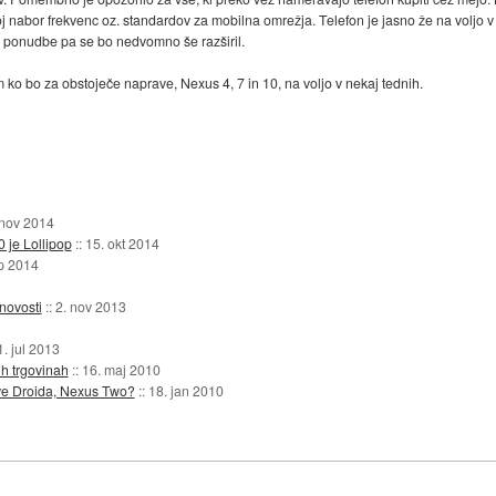
voj nabor frekvenc oz. standardov za mobilna omrežja. Telefon je jasno že na voljo
eg ponudbe pa se bo nedvomno še razširil.
o bo za obstoječe naprave, Nexus 4, 7 in 10, na voljo v nekaj tednih.
 nov 2014
0 je Lollipop
::
15. okt 2014
p 2014
novosti
::
2. nov 2013
1. jul 2013
h trgovinah
::
16. maj 2010
ave Droida, Nexus Two?
::
18. jan 2010