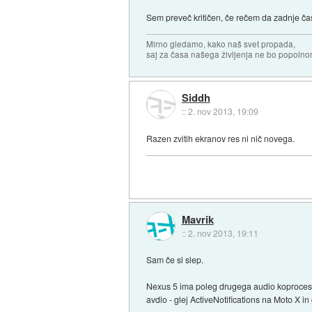
Sem preveč kritičen, če rečem da zadnje čas
Mirno gledamo, kako naš svet propada,
saj za časa našega življenja ne bo popoln
Siddh
::
2. nov 2013, 19:09
Razen zvitih ekranov res ni nič novega.
Mavrik
::
2. nov 2013, 19:11
Sam če si slep.
Nexus 5 ima poleg drugega audio koprocesor 
avdio - glej ActiveNotifications na Moto X i