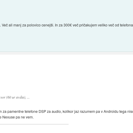
Več ali manj za polovico cenejši. In za 300€ več pričakujem veliko več od telefona
r (60 ur avdia), ...
 za pamentne telefone DSP za audio, kolikor jaz razumem pa v Androidu tega niso i
ejše Nexuse pa ne vem.