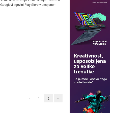
 v Googlovi trgovini Play Store v omejenem
«
1
2
»