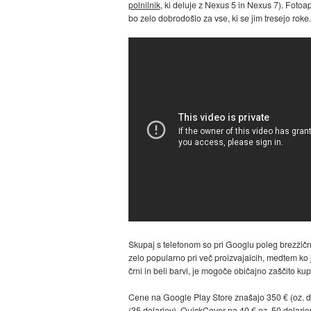
polnilnik
, ki deluje z Nexus 5 in Nexus 7). Fotoap
bo zelo dobrodošlo za vse, ki se jim tresejo roke.
Skupaj s telefonom so pri Googlu poleg brezžičn
zelo popularno pri več proizvajalcih, medtem ko j
črni in beli barvi, je mogoče običajno zaščito kupit
Cene na Google Play Store znašajo 350 € (oz. dol
(35 dolarjev), QuickCover pa 40 € oz. 50 dolarje