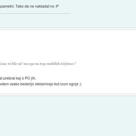
j pametni. Tako da ne nakladat no :P
ase ni bilo nič novega na trgu mobilnih telefonov?
i prebral kaj o PC-jih.
otem vsako bedarijo reklamirajo kot izum ognja :)