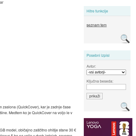
kar
Hitre funkcije
seznam tem
Posebni izpisi
Avtor:
Ključna beseda:
om zaslona (QuickCover), kar je zadnje čase
vršine. Medtem ko je QuickCover na voljo le v
 GB model, običajno zaščitno ohišje stane 30 €
 Nexus 5 bo na voljo v dveh izdajah, severno-