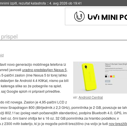
eto za večkratno uporabo
::
4. avg 2026 ob 19:41
 prispel
oid
tavil novo generacijo mobilnega telefona iz
amreč javnosti
uradno predstavljen Nexus 5
,
a 5-palčni zaslon (ime Nexus 5 bi torej lahko
dstavljen še Android 4.4 KitKat, nismo pa bili
katerega slike so že pobegnile na splet.
, saj Google sploh ni pripravil prireditve.
vir:
Android Central
do nič novega. Zaslon je 4,95-palčni LCD z
ommov Snapdragon 800 (štirijedrnik z 2,3 GHz), pomnilnika je 2 GB, povezuje se la
režji 802.11ac (poleg vseh počasnejših standardov), podpira Bluetooth 4.0, GPS, i
 beli oz. črni barvi ohišja ter s 16 oz. 32 GB pomnilnika za hrambo podatkov, v
z 2300 mAh baterijo, ki jo je mogoče polniti brezžično (na voljo je tudi
nov brezžič