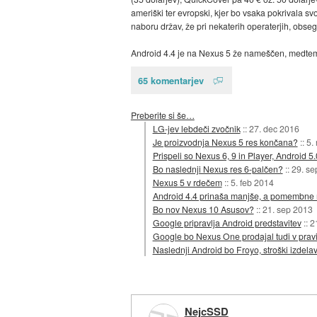
ameriški ter evropski, kjer bo vsaka pokrivala s
naboru držav, že pri nekaterih operaterjih, obs
Android 4.4 je na Nexus 5 že nameščen, medtem k
65 komentarjev
Preberite si še…
LG-jev lebdeči zvočnik
::
27. dec 2016
Je proizvodnja Nexus 5 res končana?
::
5.
Prispeli so Nexus 6, 9 in Player, Android 5.
Bo naslednji Nexus res 6-palčen?
::
29. se
Nexus 5 v rdečem
::
5. feb 2014
Android 4.4 prinaša manjše, a pomembne 
Bo nov Nexus 10 Asusov?
::
21. sep 2013
Google pripravlja Android predstavitev
::
2
Google bo Nexus One prodajal tudi v pravi
Naslednji Android bo Froyo, stroški izdel
NejcSSD