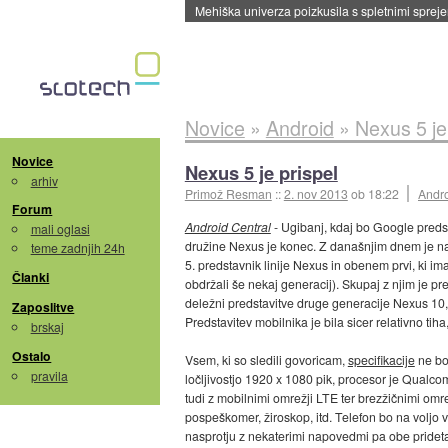
Evropska vesoljska agencija razvija svojo rak
Novice
»
Android
»
Nexus 5 je
Novice
Nexus 5 je prispel
arhiv
Primož Resman
::
2. nov 2013
ob 18:22
Andr
Forum
Android Central
- Ugibanj, kdaj bo Google preds
mali oglasi
družine Nexus je konec. Z današnjim dnem je n
teme zadnjih 24h
5. predstavnik linije Nexus in obenem prvi, ki im
Članki
obdržali še nekaj generacij). Skupaj z njim je pre
deležni predstavitve druge generacije Nexus 10, 
Zaposlitve
Predstavitev mobilnika je bila sicer relativno tiha
brskaj
Ostalo
Vsem, ki so sledili govoricam,
specifikacije
ne bo
pravila
ločljivostjo 1920 x 1080 pik, procesor je Qualc
tudi z mobilnimi omrežji LTE ter brezžičnimi om
pospeškomer, žiroskop, itd. Telefon bo na voljo v
nasprotju z nekaterimi napovedmi pa obe prideta 