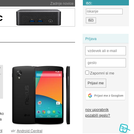
Išči:
Zadnje novice
Prijava
Zapomni si me
nov uporabnik
hko
pozabili geslo?
ma
ni
vir:
Android Central