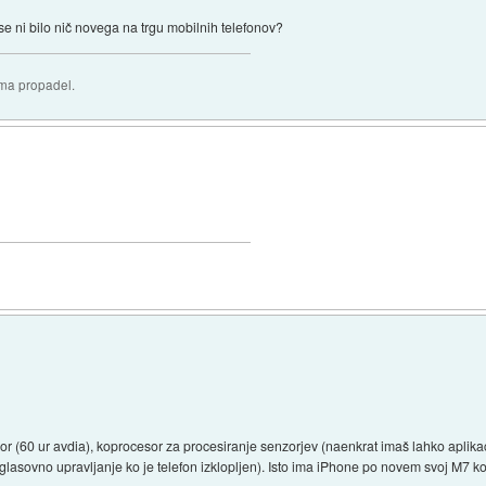
e ni bilo nič novega na trgu mobilnih telefonov?
oma propadel.
(60 ur avdia), koprocesor za procesiranje senzorjev (naenkrat imaš lahko aplikacij
n glasovno upravljanje ko je telefon izklopljen). Isto ima iPhone po novem svoj M7 k