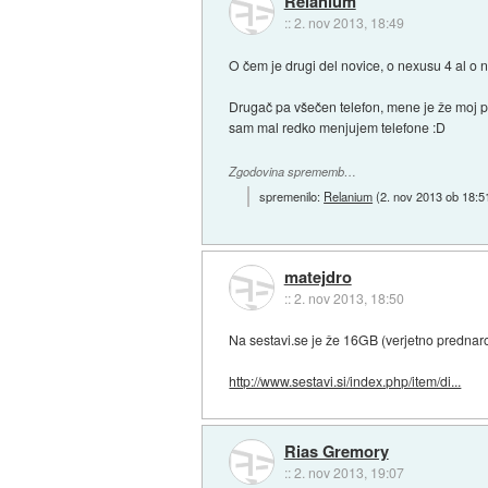
Relanium
::
2. nov 2013, 18:49
O čem je drugi del novice, o nexusu 4 al o 
Drugač pa všečen telefon, mene je že moj pr
sam mal redko menjujem telefone :D
Zgodovina sprememb…
spremenilo:
Relanium
(
2. nov 2013 ob 18:5
matejdro
::
2. nov 2013, 18:50
Na sestavi.se je že 16GB (verjetno prednar
http://www.sestavi.si/index.php/item/di...
Rias Gremory
::
2. nov 2013, 19:07