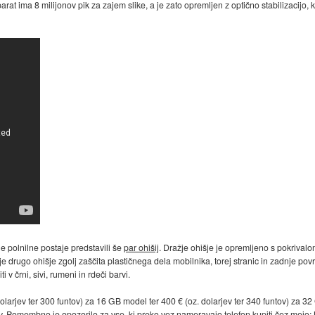
arat ima 8 milijonov pik za zajem slike, a je zato opremljen z optično stabilizacijo, 
e polnilne postaje predstavili še
par ohišij
. Dražje ohišje je opremljeno s pokrival
e drugo ohišje zgolj zaščita plastičnega dela mobilnika, torej stranic in zadnje po
i v črni, sivi, rumeni in rdeči barvi.
arjev ter 300 funtov) za 16 GB model ter 400 € (oz. dolarjev ter 340 funtov) za 32
v. Pomembno je opozorilo za vse, ki preko vez nameravajo telefon kupiti čez mejo: