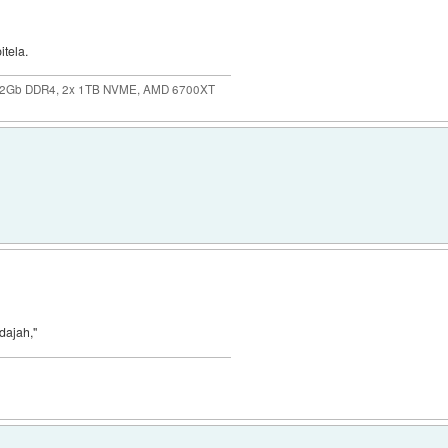
tela.
32Gb DDR4, 2x 1TB NVME, AMD 6700XT
dajah,"