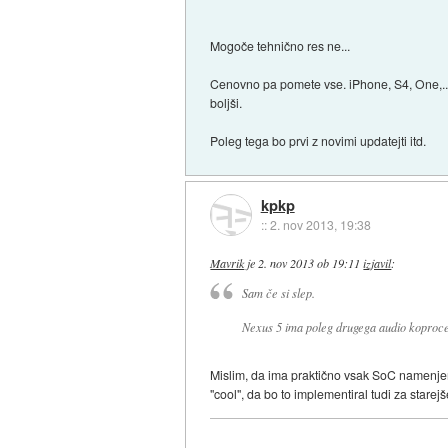
Mogoče tehnično res ne...
Cenovno pa pomete vse. iPhone, S4, One,... 
boljši.
Poleg tega bo prvi z novimi updatejti itd.
kpkp
::
2. nov 2013, 19:38
Mavrik
je
2. nov 2013 ob 19:11
izjavil
:
Sam če si slep.
Nexus 5 ima poleg drugega audio koproceso
Mislim, da ima praktično vsak SoC namenjen
"cool", da bo to implementiral tudi za star