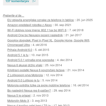
137 komentarjev
Preberite si še…
EU objavila energijske oznake za telefone in tablice
::
20. jun 2025
Amazon predstavil robotka z Alexo
::
30. sep 2021
Wi-Fi dobiva nova imena: 802.11ax bo WiFi 6
::
7. okt 2018
Android One bo Nexusov poceni naslednik
::
21. jan 2017
Googlov dogodek: Pixel in Pixel XL, Google Home, Google Wifi,
Chromecast Ultra
::
4. okt 2016
Prihaja Android 6.0
::
5. okt 2015
Android 5.1 je tu
::
10. mar 2015
Android 5.0.1 prinaša prve popravke
::
4. dec 2014
Nexus 6 skupaj držijo vijaki
::
25. nov 2014
Kriptirani podatki Nexus 6 povzročajo težave
::
21. nov 2014
Z Lollipopom prva Motorola
::
12. nov 2014
Android 5.0 Lollipop je tu
::
5. nov 2014
Motorola potrdila lizike za svoje mobilne telefone
::
16. okt 2014
Bo naslednji Nexus res 6-palčen?
::
29. sep 2014
Nexus 5 je prispel
::
2. nov 2013
Motorolin Moto X
::
3. avg 2013
Nexus 4 končno ostal brez LTE-ja
::
17. feb 2013