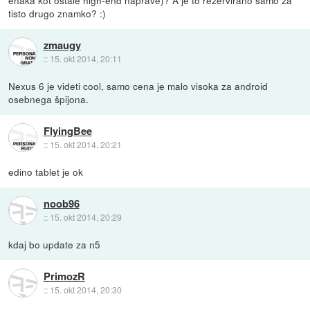
enaka kot ostale high-end naprave)? A je to rezervirano samo za
tisto drugo znamko? :)
zmaugy
::
15. okt 2014, 20:11
Nexus 6 je videti cool, samo cena je malo visoka za android
osebnega špijona.
FlyingBee
::
15. okt 2014, 20:21
edino tablet je ok
noob96
::
15. okt 2014, 20:29
kdaj bo update za n5
PrimozR
::
15. okt 2014, 20:30