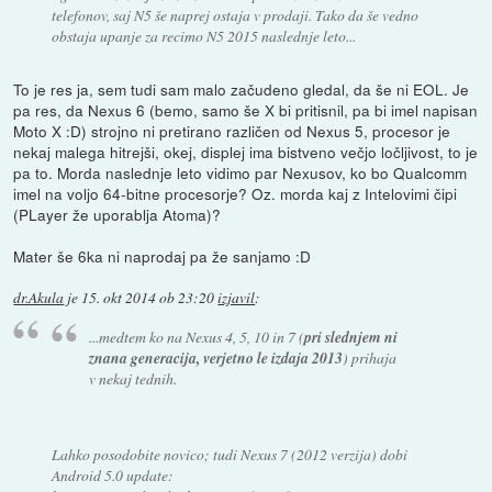
telefonov, saj N5 še naprej ostaja v prodaji. Tako da še vedno
obstaja upanje za recimo N5 2015 naslednje leto...
To je res ja, sem tudi sam malo začudeno gledal, da še ni EOL. Je
pa res, da Nexus 6 (bemo, samo še X bi pritisnil, pa bi imel napisan
Moto X :D) strojno ni pretirano različen od Nexus 5, procesor je
nekaj malega hitrejši, okej, displej ima bistveno večjo ločljivost, to je
pa to. Morda naslednje leto vidimo par Nexusov, ko bo Qualcomm
imel na voljo 64-bitne procesorje? Oz. morda kaj z Intelovimi čipi
(PLayer že uporablja Atoma)?
Mater še 6ka ni naprodaj pa že sanjamo :D
dr.Akula
je
15. okt 2014 ob 23:20
izjavil
:
...medtem ko na Nexus 4, 5, 10 in 7 (
pri slednjem ni
znana generacija, verjetno le izdaja 2013
) prihaja
v nekaj tednih.
Lahko posodobite novico; tudi Nexus 7 (2012 verzija) dobi
Android 5.0 update: