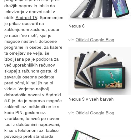
dražjih naprav in tablic do
televizorja v dnevni sobi v
obliki
Android TV
. Spremenjen
je prikaz opozoril na
Nexus 6
zaklenjenem zaslonu, dodan
je način 'ne moti', kjer je
vir:
Official Google Blog
mogoče nastaviti določene
programe in osebe, za katere
ta omejitev ne velja, še
izboljšana pa je podpora za
več uporabniških računov
skupaj z računom gosta, ki
zavaruje osebne podatke
pred očmi, ki naj jih ne bi
videle. Verjetno najbolj
dobrodošla novost v Android
Nexus 9 v vseh barvah
5.0 je, da je napravo mogoče
zakleniti oz. odkleniti ne le s
kodo PIN, geslom oz.
vir:
Official Google Blog
vzorčkom, temveč po novem
tudi z določenimi napravami,
ki se s telefonom oz. tablico
povežejo prek standarda