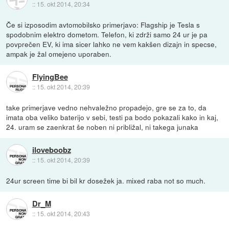
::
15. okt 2014, 20:34
Če si izposodim avtomobilsko primerjavo: Flagship je Tesla s
spodobnim elektro dometom. Telefon, ki zdrži samo 24 ur je pa
povprečen EV, ki ima sicer lahko ne vem kakšen dizajn in specse,
ampak je žal omejeno uporaben.
FlyingBee
::
15. okt 2014, 20:39
take primerjave vedno nehvaležno propadejo, gre se za to, da
imata oba veliko baterijo v sebi, testi pa bodo pokazali kako in kaj,
24. uram se zaenkrat še noben ni približal, ni takega junaka
iloveboobz
::
15. okt 2014, 20:39
24ur screen time bi bil kr dosežek ja. mixed raba not so much.
Dr_M
::
15. okt 2014, 20:43