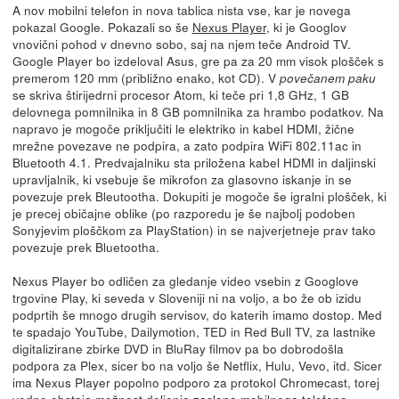
A nov mobilni telefon in nova tablica nista vse, kar je novega
pokazal Google. Pokazali so še
Nexus Player
, ki je Googlov
vnovični pohod v dnevno sobo, saj na njem teče Android TV.
Google Player bo izdeloval Asus, gre pa za 20 mm visok plošček s
premerom 120 mm (približno enako, kot CD). V
povečanem paku
se skriva štirijedrni procesor Atom, ki teče pri 1,8 GHz, 1 GB
delovnega pomnilnika in 8 GB pomnilnika za hrambo podatkov. Na
napravo je mogoče priključiti le elektriko in kabel HDMI, žične
mrežne povezave ne podpira, a zato podpira WiFi 802.11ac in
Bluetooth 4.1. Predvajalniku sta priložena kabel HDMI in daljinski
upravljalnik, ki vsebuje še mikrofon za glasovno iskanje in se
povezuje prek Bleutootha. Dokupiti je mogoče še igralni plošček, ki
je precej običajne oblike (po razporedu je še najbolj podoben
Sonyjevim ploščkom za PlayStation) in se najverjetneje prav tako
povezuje prek Bluetootha.
Nexus Player bo odličen za gledanje video vsebin z Googlove
trgovine Play, ki seveda v Sloveniji ni na voljo, a bo že ob izidu
podprtih še mnogo drugih servisov, do katerih imamo dostop. Med
te spadajo YouTube, Dailymotion, TED in Red Bull TV, za lastnike
digitalizirane zbirke DVD in BluRay filmov pa bo dobrodošla
podpora za Plex, sicer bo na voljo še Netflix, Hulu, Vevo, itd. Sicer
ima Nexus Player popolno podporo za protokol Chromecast, torej
vedno obstaja možnost deljenja zaslona mobilnega telefona,