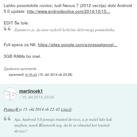
Lahko posodobite novico; tudi Nexus 7 (2012 verzija) dobi Android
5.0 update:
http://www.androidpolice.com/2014/10/15...
EDIT Še tole:
Zanimivo je, da niso razkrili količine delovnega pomnilnika.
Full specs za N6:
https://sites.google.com/a/pressatgoogl...
3GB RAMa bo imel.
Zgodovina sprememb…
spremenil:
dr.Akula
(
15. okt 2014 ob 23:28
)
martincek1
::
15. okt 2014, 23:24
PrimozR
je
15. okt 2014 ob 22:42
izjavil
:
Aja, Android 5.0 ponuja trusted devices, a je našel kdo kak
majhen, tanek Bluetooth tag, da bi se obnašal kot trusted
device?