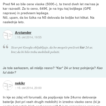
Pred N4 so bile cene visoke (500€+), ta trend dveh let me/nas je
kar razvadil. Za to ceno, 649€, je na trgu kaj boljšega (GPE
naprave) in predvsem lepšega.
Nič, upam, da bo lizika na N5 delovala še boljše kot kitkat. Na
naslednje leto.
Arctander
::
15. okt 2014, 19:55
Sicer pri Googlu obljubljajo, da bo mogoče preživeti
kar
24 ur,
brez da bi bilo treba mobilnik polniti.
Je tole sarkazem, ali mislijo resno? *Kar* 24 ur brez polnjenja?
Kao
ful dobr?
nekikr
::
15. okt 2014, 20:00
In kje so zdaj vrli forumaši, da popljuvajo tole 24urno delovanje
baterije (kot pri vseh drugih mobilcih) in izredno visoko ceno (ki je