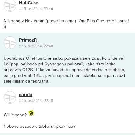
NubCake
::
15. okt 2014, 22:46
Nič nebo z Nexus-om (prevelika cena), OnePlus One here i come!
:)
PrimozR
::
15. okt 2014, 22:48
Uporabnos OnePlus One se bo pokazala šele zdaj, ko pride ven
Lollipop, saj bodo pri Cyanogenu pokazali, kako hitro lahko
pripravijo C12S. 11ka za navadne naprave še vedno ni stabilna,
pa je pred vrati 12ka, prvi snapshot (semi-stable) sem pa naložil
šele mislim da februarja.
carota
::
15. okt 2014, 22:48
Will it bend?
Nobene besede o tablici s tipkovnico?