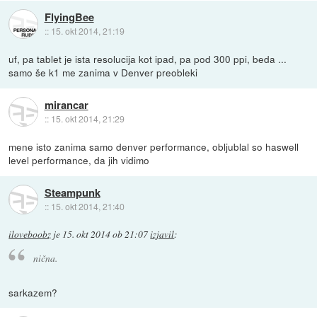
FlyingBee
::
15. okt 2014, 21:19
uf, pa tablet je ista resolucija kot ipad, pa pod 300 ppi, beda ...
samo še k1 me zanima v Denver preobleki
mirancar
::
15. okt 2014, 21:29
mene isto zanima samo denver performance, obljublal so haswell
level performance, da jih vidimo
Steampunk
::
15. okt 2014, 21:40
iloveboobz
je
15. okt 2014 ob 21:07
izjavil
:
nična.
sarkazem?