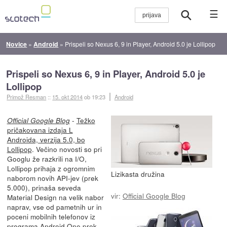
☰
Novice
»
Android
»
Prispeli so Nexus 6, 9 in Player, Android 5.0 je Lollipop
Prispeli so Nexus 6, 9 in Player, Android 5.0 je
Lollipop
Primož Resman
::
15. okt 2014
ob 19:23
Android
-
Težko
Official Google Blog
pričakovana izdaja L
Androida, verzija 5.0, bo
Lollipop
. Večino novosti so pri
Googlu že razkrili na I/O,
Lollipop prihaja z ogromnim
Lizikasta družina
naborom novih API-jev (prek
5.000), prinaša seveda
vir:
Official Google Blog
Material Design na velik nabor
naprav, vse od pametnih ur in
poceni mobilnih telefonov iz
programa Android One prek