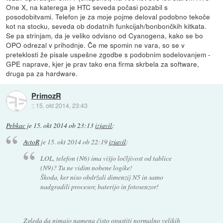
One X, na katerega je HTC seveda počasi pozabil s
posodobitvami. Telefon je za moje pojme deloval podobno tekoče
kot na stocku, seveda ob dodatnih funkcijah/bonbončkih kitkata.
Se pa strinjam, da je veliko odvisno od Cyanogena, kako se bo
OPO odrezal v prihodnje. Če me spomin ne vara, so se v
preteklosti že pisale uspešne zgodbe s podobnim sodelovanjem -
GPE naprave, kjer je prav tako ena firma skrbela za software,
druga pa za hardware.
PrimozR
::
15. okt 2014, 23:43
Pebkac
je
15. okt 2014 ob 23:13
izjavil
:
AvtoR
je
15. okt 2014 ob 22:19
izjavil
:
LOL, telefon (N6) ima višjo ločljivost od tablice
(N9)? Tu ne vidim nobene logike!
Škoda, ker niso obdržali dimenzij N5 in samo
nadgradili procesor, baterijo in fotosenzor!
Zgleda da nimajo namena čisto opustiti normalno velikih