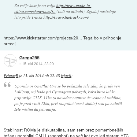
Za večje kose je na voljo
http://www.made-in-
china.com/showroom/j...
(tudi na alibabi). Zgodaj naslednje
leto pride Trackr
http://bravo.thetrackr.com/
https://www.kickstarter.com/projects/20...
Tega bo v prihodnje
precej.
Grega255
::
15. okt 2014, 23:29
PrimozR
je
15. okt 2014 ob 22:48
izjavil
:
Uporabnos OnePlus One se bo pokazala šele zdaj, ko pride ven
Lollipop, saj bodo pri Cyanogenu pokazali, kako hitro lahko
pripravijo C12S. 11ka za navadne naprave še vedno ni stabilna,
pa je pred vrati 12ka, prvi snapshot (semi-stable) sem pa naložil
šele mislim da februarja.
Stabilnost ROMa je diskutabilna, sam sem brez pomembnejših
težav uporabljal CM11 (snapshot) na več kot dve leti starem HTC