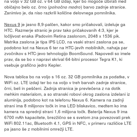
na voljo v 32 GB oz. v 64 GB izdaji, kjer bo mogoče izbirati med
običajno belo oz. črno (
) barvo zadnje stranice.
polnočno modro
Zanimivo je, da niso razkrili količine delovnega pomnilnika.
Nexus 9
je jasno 8,9-palčen, kakor smo pričakovali, izdeluje ga
HTC. Razmerje stranic je prav tako pričakovanih 4:3, kjer je
ločljivost enaka iPadovim Retina zaslonom, 2048 x 1536 pik.
Matrika zaslona je tipa IPS LCD, na vsaki strani zaslona pa se,
podobno kot na Nexus 6 ter na HTC-jevih mobilnikih, nahaja par
zvočnikov s HTC-jevo tehnologijo BoomSound. Napovedi so imele
prav, da se bo v napravi skrival 64-bitni procesor Tegra K1, ki
vsebuje grafično jedro Kepler.
Nova tablica bo na voljo s 16 oz. 32 GB pomnilnika za podatke, v
WiFi oz. LTE izdaji ter bo na voljo v treh barvah zadnje stranice,
črni, beli in peščeni. Zadnja stranica je prevlečena z na dotik
mehkim materialom, a so stranski robovi okrog zaslona izdelani iz
aluminija, podobno kot na telefonu Nexus 6. Kamera na zadnji
strani ima 8 milijonov točk in ima LED bliskavico, medtem ko ima
kamera na sprednji strani 1,6 milijona točk. Baterija Nexus 9 ima
6700 mAh kapacitete, brezžično se s svetom zna povezovati prek
WiFi 802.11ac, Bluetooth 4.1, GPS in NFC, v primeru različice LTE
pa jasno še z mobilnimi omrežji LTE.