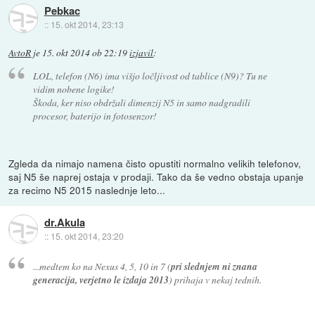
Pebkac
::
15. okt 2014, 23:13
AvtoR
je
15. okt 2014 ob 22:19
izjavil
:
LOL, telefon (N6) ima višjo ločljivost od tablice (N9)? Tu ne
vidim nobene logike!
Škoda, ker niso obdržali dimenzij N5 in samo nadgradili
procesor, baterijo in fotosenzor!
Zgleda da nimajo namena čisto opustiti normalno velikih telefonov,
saj N5 še naprej ostaja v prodaji. Tako da še vedno obstaja upanje
za recimo N5 2015 naslednje leto...
dr.Akula
::
15. okt 2014, 23:20
...medtem ko na Nexus 4, 5, 10 in 7 (
pri slednjem ni znana
generacija, verjetno le izdaja 2013
) prihaja v nekaj tednih.