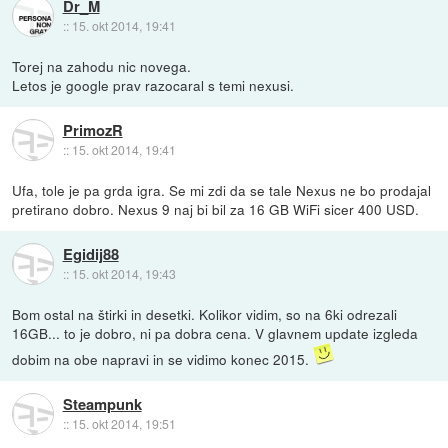
Dr_M
::
15. okt 2014, 19:41
Torej na zahodu nic novega.
Letos je google prav razocaral s temi nexusi.
PrimozR
::
15. okt 2014, 19:41
Ufa, tole je pa grda igra. Se mi zdi da se tale Nexus ne bo prodajal
pretirano dobro. Nexus 9 naj bi bil za 16 GB WiFi sicer 400 USD.
Egidij88
::
15. okt 2014, 19:43
Bom ostal na štirki in desetki. Kolikor vidim, so na 6ki odrezali
16GB... to je dobro, ni pa dobra cena. V glavnem update izgleda
dobim na obe napravi in se vidimo konec 2015.
Steampunk
::
15. okt 2014, 19:51