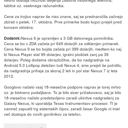
tablice oz. osebnega računalnika.
Cene za trojico naprav še niso znane, saj se prednaročila začnejo
zbirati v petek, 17. oktobra. Prve primerke bodo kupci prejeli pred
koncem oktobra.
Nexus 6 je opremljen s 3 GB delovnega pomnilnika.
Dodatek:
Cena se bo v ZDA začela pri 649 dolarjih za odklenjen primerek.
Cena Nexus 9 se bo bojda začela pri 399 dolarjih, medtem ko naj
bi Nexus Player stal 99 dolarjev, igralni plošček zanj pa 39
dolarjev. Poleg dodatne obrazložitve, da bo nadgradnje na
Android 5.0 Lollipop deležen tudi Nexus 4, smo prejeli še potrdilo,
da nadgradnja prihaja za skoraj 2 leti in pol star Nexus 7 iz leta
2012.
Googlovo načelo vsaj 18-mesečne podpore naprav je torej mrtvo
oz. je bistveno podaljšano. To je bilo sicer pričakovano, saj je bilo
18-mesečno načelo predstavljeno zaradi ukinitve nadgradenj za
Galaxy Nexus, ki uporablja Texas Instrumentsov procesor. TI je
namreč zapustil trg sistemskih čipov, zaradi česar Google ni imel
več dostopa do novih gonilnikov za telefon.