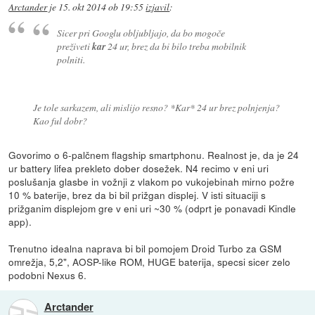
Arctander
je
15. okt 2014 ob 19:55
izjavil
:
Sicer pri Googlu obljubljajo, da bo mogoče
preživeti
kar
24 ur, brez da bi bilo treba mobilnik
polniti.
Je tole sarkazem, ali mislijo resno? *Kar* 24 ur brez polnjenja?
Kao ful dobr?
Govorimo o 6-palčnem flagship smartphonu. Realnost je, da je 24
ur battery lifea prekleto dober dosežek. N4 recimo v eni uri
poslušanja glasbe in vožnji z vlakom po vukojebinah mirno požre
10 % baterije, brez da bi bil prižgan displej. V isti situaciji s
prižganim displejom gre v eni uri ~30 % (odprt je ponavadi Kindle
app).
Trenutno idealna naprava bi bil pomojem Droid Turbo za GSM
omrežja, 5,2", AOSP-like ROM, HUGE baterija, specsi sicer zelo
podobni Nexus 6.
Arctander