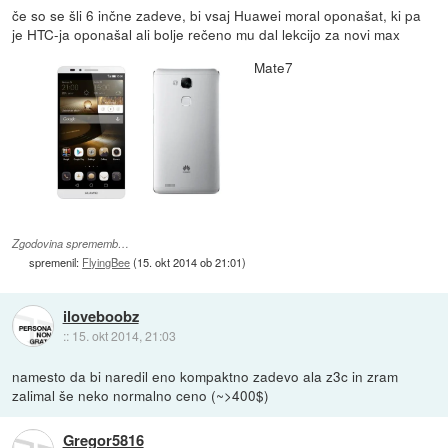
če so se šli 6 inčne zadeve, bi vsaj Huawei moral oponašat, ki pa
je HTC-ja oponašal ali bolje rečeno mu dal lekcijo za novi max
Mate7
Zgodovina sprememb…
spremenil:
FlyingBee
(
15. okt 2014 ob 21:01
)
iloveboobz
::
15. okt 2014, 21:03
namesto da bi naredil eno kompaktno zadevo ala z3c in zram
zalimal še neko normalno ceno (~>400$)
Gregor5816