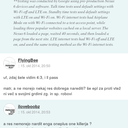
**Testing was conducted by Google using pre-production Nexus
6 devices and software. Talk time tests used default settings with
Wi-Fi off and LTE on. Standby time tests used default settings
with LTE on and Wi-Fi on. Wi-Fi internet tests had Airplane
Mode on with Wi-Fi connected to a test access point, while
loading three popular websites cached on a local server. The
Nexus 6 loaded a page, waited 40 seconds, and then loaded a
page from the next site. LTE internet tests had Wi-Fi off and LTE
on, and used the same testing method as the Wi-Fi internet tests.
FlyingBee
::
15. okt 2014, 20:50
uf, zdaj šele vidim 4:3, i ll pass
matr, a ne morejo nekaj res dobrega narediti? še epl za proti vtež
ni več s svojimi grdimi zg. in sp. robovi
iloveboobz
::
15. okt 2014, 20:53
a res nemorejo nardit enga oneplus one killerja ?