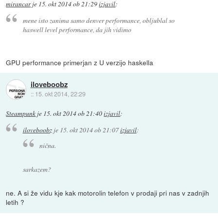
mirancar
je
15. okt 2014 ob 21:29
izjavil
:
mene isto zanima samo denver performance, obljublal so
haswell level performance, da jih vidimo
GPU performance primerjan z U verzijo haskella
iloveboobz
::
15. okt 2014, 22:29
Steampunk
je
15. okt 2014 ob 21:40
izjavil
:
iloveboobz
je
15. okt 2014 ob 21:07
izjavil
:
nična.
sarkazem?
ne. A si že vidu kje kak motorolin telefon v prodaji pri nas v zadnjih
letih ?