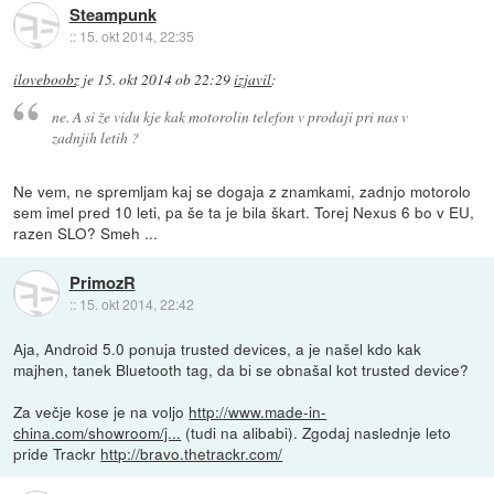
Steampunk
::
15. okt 2014, 22:35
iloveboobz
je
15. okt 2014 ob 22:29
izjavil
:
ne. A si že vidu kje kak motorolin telefon v prodaji pri nas v
zadnjih letih ?
Ne vem, ne spremljam kaj se dogaja z znamkami, zadnjo motorolo
sem imel pred 10 leti, pa še ta je bila škart. Torej Nexus 6 bo v EU,
razen SLO? Smeh ...
PrimozR
::
15. okt 2014, 22:42
Aja, Android 5.0 ponuja trusted devices, a je našel kdo kak
majhen, tanek Bluetooth tag, da bi se obnašal kot trusted device?
Za večje kose je na voljo
http://www.made-in-
china.com/showroom/j...
(tudi na alibabi). Zgodaj naslednje leto
pride Trackr
http://bravo.thetrackr.com/