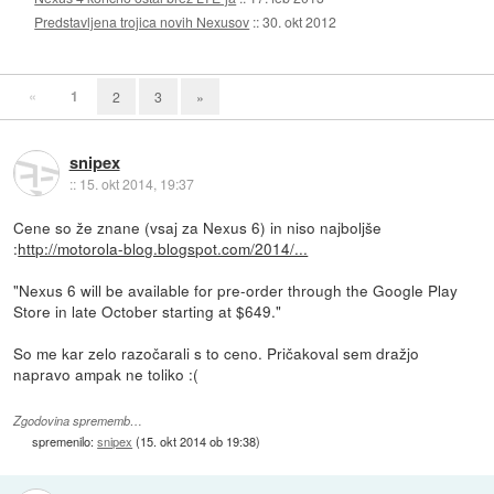
Predstavljena trojica novih Nexusov
::
30. okt 2012
«
1
2
3
»
snipex
::
15. okt 2014, 19:37
Cene so že znane (vsaj za Nexus 6) in niso najboljše
:
http://motorola-blog.blogspot.com/2014/...
"Nexus 6 will be available for pre-order through the Google Play
Store in late October starting at $649."
So me kar zelo razočarali s to ceno. Pričakoval sem dražjo
napravo ampak ne toliko :(
Zgodovina sprememb…
spremenilo:
snipex
(
15. okt 2014 ob 19:38
)