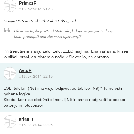
PrimozR
::
15. okt 2014, 21:46
Gregor5816
je
15. okt 2014 ob 21:06
izjavil
:
Glede na to, da je N6 od Motorole, kakšne so možnosti, da ga
bodo prodajali tudi slovenski operaterji?
Pri trenutnem stanju zelo, zelo, ZELO majhna. Ena varianta, ki sem
jo slišal, pravi, da Motorola noče v Slovenijo, ne obratno.
AvtoR
::
15. okt 2014, 22:19
LOL, telefon (N6) ima višjo ločljivost od tablice (N9)? Tu ne vidim
nobene logike!
Škoda, ker niso obdržali dimenzij N5 in samo nadgradili procesor,
baterijo in fotosenzor!
arjan_t
::
15. okt 2014, 22:26