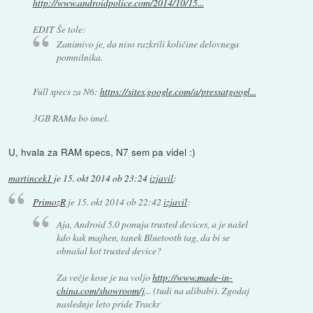
http://www.androidpolice.com/2014/10/15...
EDIT Še tole:
Zanimivo je, da niso razkrili količine delovnega
pomnilnika.
Full specs za N6:
https://sites.google.com/a/pressatgoogl...
3GB RAMa bo imel.
U, hvala za RAM specs, N7 sem pa videl :)
martincek1
je
15. okt 2014 ob 23:24
izjavil
:
PrimozR
je
15. okt 2014 ob 22:42
izjavil
:
Aja, Android 5.0 ponuja trusted devices, a je našel
kdo kak majhen, tanek Bluetooth tag, da bi se
obnašal kot trusted device?
Za večje kose je na voljo
http://www.made-in-
china.com/showroom/j
... (tudi na alibabi). Zgodaj
naslednje leto pride Trackr