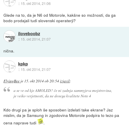
::
15. okt 2014, 21:06
Glede na to, da je N6 od Motorole, kakšne so možnosti, da ga
bodo prodajali tudi slovenski operaterji?
iloveboobz
::
15. okt 2014, 21:07
nična.
kpkp
::
15. okt 2014, 21:07
FlyingBee
je
15. okt 2014 ob 20:54
izjavil
:
a se ve od kje AMOLED? če ni zadnja sammyjeva mojstrovina,
je veiko verjetnosti, da ne dosega kvalitete Note 4
Kdo drugi pa je sploh še sposoben izdelati take ekrane? Jaz
mislim, da je Samsung in zgodovina Motorole podpira to tezo pa
cena naprave tudi
.