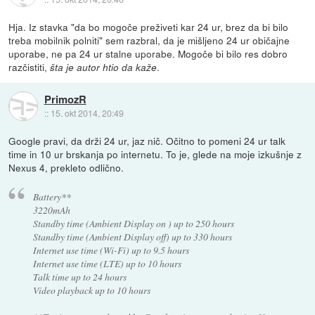
Hja. Iz stavka "da bo mogoče preživeti kar 24 ur, brez da bi bilo
treba mobilnik polniti" sem razbral, da je mišljeno 24 ur običajne
uporabe, ne pa 24 ur stalne uporabe. Mogoče bi bilo res dobro
razčistiti,
.
šta je autor htio da kaže
PrimozR
::
15. okt 2014, 20:49
Google pravi, da drži 24 ur, jaz nič. Očitno to pomeni 24 ur talk
time in 10 ur brskanja po internetu. To je, glede na moje izkušnje z
Nexus 4, prekleto odlično.
Battery**
3220mAh
Standby time (Ambient Display on ) up to 250 hours
Standby time (Ambient Display off) up to 330 hours
Internet use time (Wi-Fi) up to 9.5 hours
Internet use time (LTE) up to 10 hours
Talk time up to 24 hours
Video playback up to 10 hours