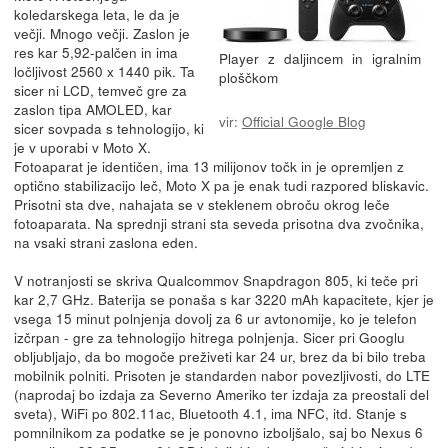
koledarskega leta, le da je
večji. Mnogo večji. Zaslon je
res kar 5,92-palčen in ima
Player z daljincem in igralnim
ločljivost 2560 x 1440 pik. Ta
ploščkom
sicer ni LCD, temveč gre za
zaslon tipa AMOLED, kar
vir:
Official Google Blog
sicer sovpada s tehnologijo, ki
je v uporabi v Moto X.
Fotoaparat je identičen, ima 13 milijonov točk in je opremljen z
optično stabilizacijo leč, Moto X pa je enak tudi razpored bliskavic.
Prisotni sta dve, nahajata se v steklenem obroču okrog leče
fotoaparata. Na sprednji strani sta seveda prisotna dva zvočnika,
na vsaki strani zaslona eden.
V notranjosti se skriva Qualcommov Snapdragon 805, ki teče pri
kar 2,7 GHz. Baterija se ponaša s kar 3220 mAh kapacitete, kjer je
vsega 15 minut polnjenja dovolj za 6 ur avtonomije, ko je telefon
izčrpan - gre za tehnologijo hitrega polnjenja. Sicer pri Googlu
obljubljajo, da bo mogoče preživeti kar 24 ur, brez da bi bilo treba
mobilnik polniti. Prisoten je standarden nabor povezljivosti, do LTE
(naprodaj bo izdaja za Severno Ameriko ter izdaja za preostali del
sveta), WiFi po 802.11ac, Bluetooth 4.1, ima NFC, itd. Stanje s
pomnilnikom za podatke se je ponovno izboljšalo, saj bo Nexus 6