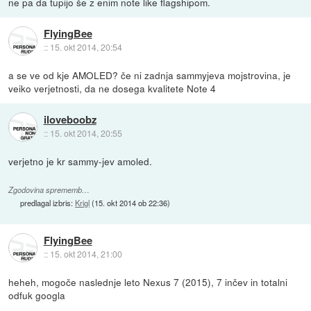
ne pa da tupijo še z enim note like flagshipom.
FlyingBee
::
15. okt 2014, 20:54
a se ve od kje AMOLED? če ni zadnja sammyjeva mojstrovina, je
veiko verjetnosti, da ne dosega kvalitete Note 4
iloveboobz
::
15. okt 2014, 20:55
verjetno je kr sammy-jev amoled.
Zgodovina sprememb…
predlagal izbris:
Krigl
(
15. okt 2014 ob 22:36
)
FlyingBee
::
15. okt 2014, 21:00
heheh, mogoče naslednje leto Nexus 7 (2015), 7 inčev in totalni
odfuk googla