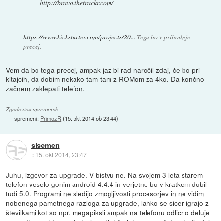
http://bravo.thetrackr.com/
https://www.kickstarter.com/projects/20...
Tega bo v prihodnje
precej.
Vem da bo tega precej, ampak jaz bi rad naročil zdaj, če bo pri
kitajcih, da dobim nekako tam-tam z ROMom za 4ko. Da končno
začnem zaklepati telefon.
Zgodovina sprememb…
spremenil:
PrimozR
(
15. okt 2014 ob 23:44
)
sisemen
::
15. okt 2014, 23:47
Juhu, izgovor za upgrade. V bistvu ne. Na svojem 3 leta starem
telefon veselo gonim android 4.4.4 in verjetno bo v kratkem dobil
tudi 5.0. Programi ne sledijo zmogljivosti procesorjev in ne vidim
nobenega pametnega razloga za upgrade, lahko se sicer igrajo z
številkami kot so npr. megapiksli ampak na telefonu odlicno deluje