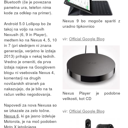
Bluetooth (če je povezana
pametna ura, telefon nima
kode za odklep na primer).
Nexus 9 bo mogoče spariti z
Android 5.0 Lollipop bo že
uradno tipkovnico
takoj na voljo na novih
Nexusih (6, 9 in Player),
vir:
Official Google Blog
medtem ko na Nexus 4, 5, 10
in 7 (pri slednjem ni znana
generacija, verjetno le izdaja
2013) prihaja v nekaj tednih.
Vredno je omeniti, da prva
izdaja najave na Googlovem
blogu ni vsebovala Nexus 4,
komentarji na drugih
novičarskih straneh pa
nakazujejo, da je bilo na ta
Nexus Player je podobne
račun veliko negodovanja.
velikosti, kot CD
Napovedi za nova Nexusa so
se izkazale za zelo točne.
vir:
Official Google Blog
Nexus 6
, ki ga jasno izdeluje
Motorola, je na moč podoben
Moto X letošnjega