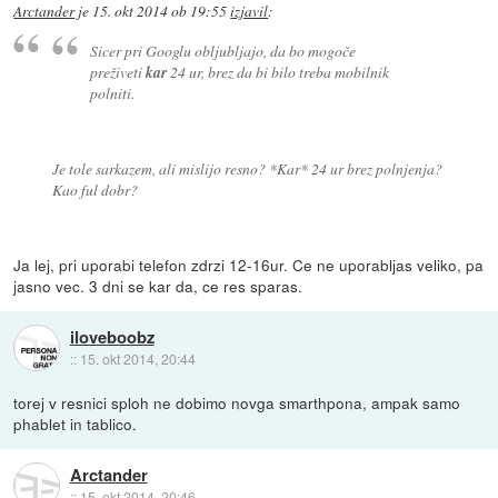
Arctander
je
15. okt 2014 ob 19:55
izjavil
:
Sicer pri Googlu obljubljajo, da bo mogoče
preživeti
kar
24 ur, brez da bi bilo treba mobilnik
polniti.
Je tole sarkazem, ali mislijo resno? *Kar* 24 ur brez polnjenja?
Kao ful dobr?
Ja lej, pri uporabi telefon zdrzi 12-16ur. Ce ne uporabljas veliko, pa
jasno vec. 3 dni se kar da, ce res sparas.
iloveboobz
::
15. okt 2014, 20:44
torej v resnici sploh ne dobimo novga smarthpona, ampak samo
phablet in tablico.
Arctander
::
15. okt 2014, 20:46