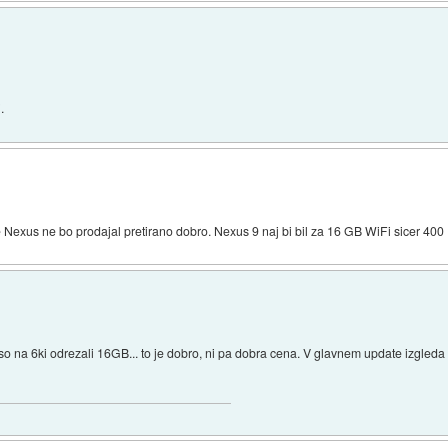
.
ale Nexus ne bo prodajal pretirano dobro. Nexus 9 naj bi bil za 16 GB WiFi sicer 40
m, so na 6ki odrezali 16GB... to je dobro, ni pa dobra cena. V glavnem update izgle