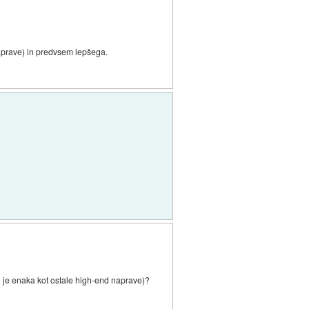
naprave) in predvsem lepšega.
(ki je enaka kot ostale high-end naprave)?