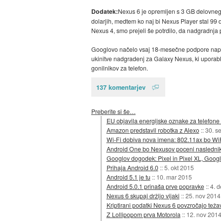
Dodatek:
Nexus 6 je opremljen s 3 GB delovnega
dolarjih, medtem ko naj bi Nexus Player stal 99 
Nexus 4, smo prejeli še potrdilo, da nadgradnja pr
Googlovo načelo vsaj 18-mesečne podpore naprav 
ukinitve nadgradenj za Galaxy Nexus, ki uporablj
gonilnikov za telefon.
137 komentarjev
Preberite si še…
EU objavila energijske oznake za telefone i
Amazon predstavil robotka z Alexo
::
30. s
Wi-Fi dobiva nova imena: 802.11ax bo Wi
Android One bo Nexusov poceni nasledni
Googlov dogodek: Pixel in Pixel XL, Goog
Prihaja Android 6.0
::
5. okt 2015
Android 5.1 je tu
::
10. mar 2015
Android 5.0.1 prinaša prve popravke
::
4. 
Nexus 6 skupaj držijo vijaki
::
25. nov 2014
Kriptirani podatki Nexus 6 povzročajo teža
Z Lollipopom prva Motorola
::
12. nov 201