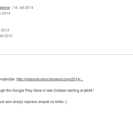
elefone
::
16. okt 2014
p 2014
b 2013
okt 2012
najboljše :
http://motorola-blog.blogspot.com/2014/...
ough the Google Play Store in late October starting at $649."
oval sem dražjo napravo ampak ne toliko :(