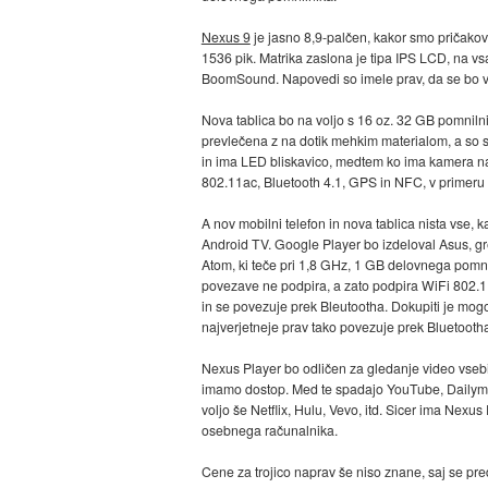
Nexus 9
je jasno 8,9-palčen, kakor smo pričakova
1536 pik. Matrika zaslona je tipa IPS LCD, na v
BoomSound. Napovedi so imele prav, da se bo v na
Nova tablica bo na voljo s 16 oz. 32 GB pomnilnik
prevlečena z na dotik mehkim materialom, a so st
in ima LED bliskavico, medtem ko ima kamera na 
802.11ac, Bluetooth 4.1, GPS in NFC, v primeru 
A nov mobilni telefon in nova tablica nista vse,
Android TV. Google Player bo izdeloval Asus, g
Atom, ki teče pri 1,8 GHz, 1 GB delovnega pomni
povezave ne podpira, a zato podpira WiFi 802.11a
in se povezuje prek Bleutootha. Dokupiti je mogo
najverjetneje prav tako povezuje prek Bluetooth
Nexus Player bo odličen za gledanje video vsebin
imamo dostop. Med te spadajo YouTube, Dailymoti
voljo še Netflix, Hulu, Vevo, itd. Sicer ima Nex
osebnega računalnika.
Cene za trojico naprav še niso znane, saj se pre