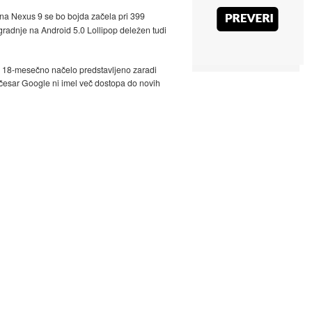
na Nexus 9 se bo bojda začela pri 399
dgradnje na Android 5.0 Lollipop deležen tudi
lo 18-mesečno načelo predstavljeno zaradi
i česar Google ni imel več dostopa do novih