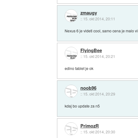
zmaugy
::
15. okt 2014, 20:11
Nexus 6 je videti cool, samo cena je malo 
FlyingBee
::
15. okt 2014, 20:21
edino tablet je ok
noob96
::
15. okt 2014, 20:29
kdaj bo update za n5
PrimozR
::
15. okt 2014, 20:30