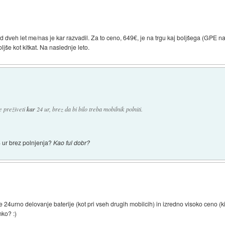
nd dveh let me/nas je kar razvadil. Za to ceno, 649€, je na trgu kaj boljšega (GPE 
jše kot kitkat. Na naslednje leto.
e preživeti
kar
24 ur, brez da bi bilo treba mobilnik polniti.
4 ur brez polnjenja?
Kao ful dobr?
tole 24urno delovanje baterije (kot pri vseh drugih mobilcih) in izredno visoko ceno 
mko? :)