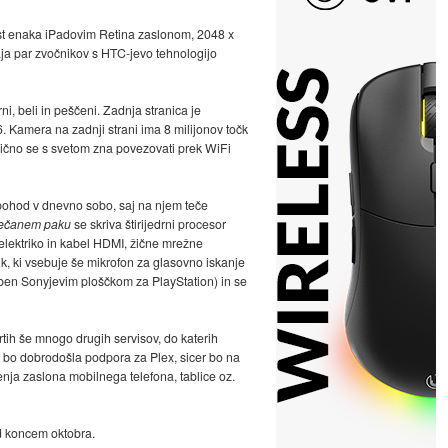
ivost enaka iPadovim Retina zaslonom, 2048 x
aja par zvočnikov s HTC-jevo tehnologijo
ni, beli in peščeni. Zadnja stranica je
. Kamera na zadnji strani ima 8 milijonov točk
žično se s svetom zna povezovati prek WiFi
 pohod v dnevno sobo, saj na njem teče
ečanem paku
se skriva štirijedrni procesor
elektriko in kabel HDMI, žične mrežne
ik, ki vsebuje še mikrofon za glasovno iskanje
doben Sonyjevim ploščkom za PlayStation) in se
rtih še mnogo drugih servisov, do katerih
a bo dobrodošla podpora za Plex, sicer bo na
enja zaslona mobilnega telefona, tablice oz.
ed koncem oktobra.