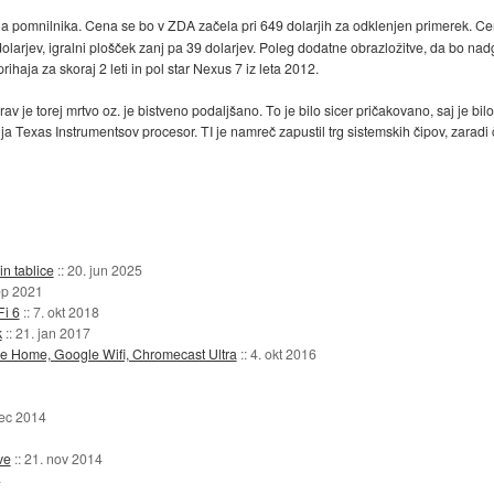
 pomnilnika. Cena se bo v ZDA začela pri 649 dolarjih za odklenjen primerek. Ce
dolarjev, igralni plošček zanj pa 39 dolarjev. Poleg dodatne obrazložitve, da bo na
ihaja za skoraj 2 leti in pol star Nexus 7 iz leta 2012.
je torej mrtvo oz. je bistveno podaljšano. To je bilo sicer pričakovano, saj je bi
a Texas Instrumentsov procesor. TI je namreč zapustil trg sistemskih čipov, zarad
n tablice
::
20. jun 2025
ep 2021
Fi 6
::
7. okt 2018
k
::
21. jan 2017
le Home, Google Wifi, Chromecast Ultra
::
4. okt 2016
dec 2014
ve
::
21. nov 2014
4