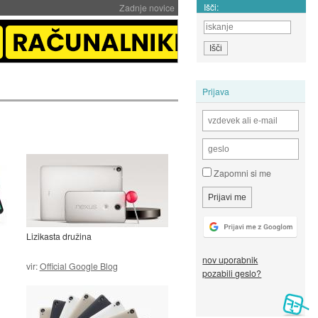
Išči:
Zadnje novice
Prijava
Zapomni si me
Lizikasta družina
nov uporabnik
vir:
Official Google Blog
pozabili geslo?