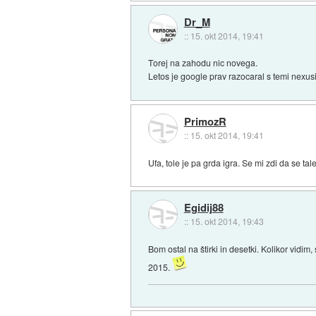
Dr_M
::
15. okt 2014, 19:41
Torej na zahodu nic novega.
Letos je google prav razocaral s temi nexusi
PrimozR
::
15. okt 2014, 19:41
Ufa, tole je pa grda igra. Se mi zdi da se t
Egidij88
::
15. okt 2014, 19:43
Bom ostal na štirki in desetki. Kolikor vidi
2015.