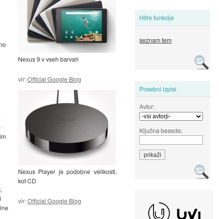
Hitre funkcije
seznam tem
dno
Nexus 9 v vseh barvah
vir:
Official Google Blog
Posebni izpisi
Avtor:
Ključna beseda:
im
Nexus Player je podobne velikosti,
kot CD
,
B
vir:
Official Google Blog
čine