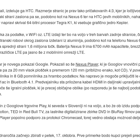
li, izdeluje ga HTC. Razmerje stranic je prav tako pričakovanih 4:3, kjer je ločlj
saki strani zaslona pa se, podobno kot na Nexus 6 ter na HTC-jevih mobilnikih, nah
pravi skrival 64-bitni procesor Tegra K1, ki vsebuje grafično jedro Kepler.
a za podatke, v WiFi oz. LTE izdaji ter bo na voljo v treh barvah zadnje stranice, čr
ranski robovi okrog zaslona izdelani iz aluminija, podobno kot na telefonu Nexus 6
sprednji strani 1,6 milijona točk. Baterija Nexus 9 ima 6700 mAh kapacitete, brez
različice LTE pa jasno še z mobilnimi omrežji LTE.
 kar je novega pokazal Google. Pokazali so še
Nexus Player
, ki je Googlov vnovični
re pa za 20 mm visok plošček s premerom 120 mm (približno enako, kot CD). V
pov
lnika in 8 GB pomnilnika za hrambo podatkov. Na napravo je mogoče priključiti le 
c in Bluetooth 4.1. Predvajalniku sta priložena kabel HDMI in daljinski upravljaln
če še igralni plošček, ki je precej običajne oblike (po razporedu je še najbolj po
a.
 z Googlove trgovine Play, ki seveda v Sloveniji ni na voljo, a bo že ob izidu podp
on, TED in Red Bull TV, za lastnike digitalizirane zbirke DVD in BluRay filmov p
us Player popolno podporo za protokol Chromecast, torej vedno obstaja možnost delj
dnaročila začnejo zbirati v petek, 17. oktobra. Prve primerke bodo kupci prejeli pr