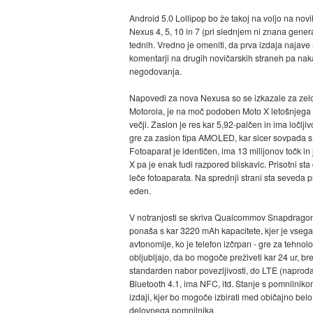
Android 5.0 Lollipop bo že takoj na voljo na nov
Nexus 4, 5, 10 in 7 (pri slednjem ni znana genera
tednih. Vredno je omeniti, da prva izdaja naja
komentarji na drugih novičarskih straneh pa nakaz
negodovanja.
Napovedi za nova Nexusa so se izkazale za zel
Motorola, je na moč podoben Moto X letošnjega k
večji. Zaslon je res kar 5,92-palčen in ima ločlj
gre za zaslon tipa AMOLED, kar sicer sovpada s t
Fotoaparat je identičen, ima 13 milijonov točk in 
X pa je enak tudi razpored bliskavic. Prisotni s
leče fotoaparata. Na sprednji strani sta seveda p
eden.
V notranjosti se skriva Qualcommov Snapdragon 8
ponaša s kar 3220 mAh kapacitete, kjer je vsega 
avtonomije, ko je telefon izčrpan - gre za tehnolo
obljubljajo, da bo mogoče preživeti kar 24 ur, brez
standarden nabor povezljivosti, do LTE (naprodaj
Bluetooth 4.1, ima NFC, itd. Stanje s pomnilnik
izdaji, kjer bo mogoče izbirati med običajno belo 
delovnega pomnilnika.