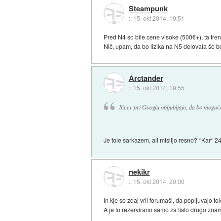
Steampunk
::
15. okt 2014, 19:51
Pred N4 so bile cene visoke (500€+), ta tre
Nič, upam, da bo lizika na N5 delovala še bol
Arctander
::
15. okt 2014, 19:55
Sicer pri Googlu obljubljajo, da bo mogoč
Je tole sarkazem, ali mislijo resno? *Kar* 2
nekikr
::
15. okt 2014, 20:00
In kje so zdaj vrli forumaši, da popljuvajo 
A je to rezervirano samo za tisto drugo zna