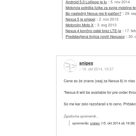
Android 5.0 Lollipop je tu
::
5. nov 2014
Motorola potrdila lizike za svoje mobilne t
Bo naslednji Nexus res 6-palčen?
::
29. se
Nexus 5 je prispel
::
2. nov 2013
Motorolin Moto X
::
3. avg 2013
Nexus 4 končno ostal brez LTE-ja
::
17. fe
Predstavljena trojica novih Nexusov
::
30. 
snipex
::
15. okt 2014, 19:37
Cene so že znane (vsaj za Nexus 6) in niso 
"Nexus 6 will be available for pre-order thr
So me kar zelo razočarali s to ceno. Pričak
Zgodovina sprememb…
spremenilo:
snipex
(
15. okt 2014 ob 19:38
)