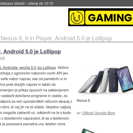
naslednji dve leti
::
včeraj ob 11:37
 Nexus 6, 9 in Player, Android 5.0 je Lollipop
, Android 5.0 je Lollipop
oid
 Androida, verzija 5.0, bo Lollipop
. Večino
op prihaja z ogromnim naborom novih API-jev
velik nabor naprav, vse od pametnih ur in
ne prek dražjih naprav in tablic do
remenjen je prikaz opozoril na zaklenjenem
e nastaviti določene programe in osebe, za
Nexus 6
 podpora za več uporabniških računov skupaj z
mi, ki naj jih ne bi videle. Verjetno najbolj
o mogoče zakleniti oz. odkleniti ne le s kodo
vir:
Official Google Blog
 z določenimi napravami, ki se s telefonom
če je povezana pametna ura, telefon nima