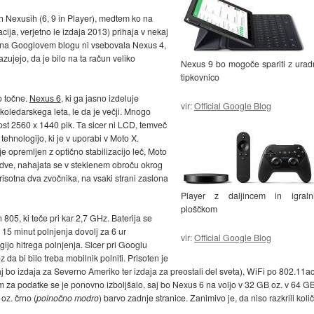
ih Nexusih (6, 9 in Player), medtem ko na
cija, verjetno le izdaja 2013) prihaja v nekaj
ve na Googlovem blogu ni vsebovala Nexus 4,
ujejo, da je bilo na ta račun veliko
Nexus 9 bo mogoče spariti z ura
tipkovnico
o točne.
Nexus 6
, ki ga jasno izdeluje
vir:
Official Google Blog
oledarskega leta, le da je večji. Mnogo
ivost 2560 x 1440 pik. Ta sicer ni LCD, temveč
ehnologijo, ki je v uporabi v Moto X.
je opremljen z optično stabilizacijo leč, Moto
ta dve, nahajata se v steklenem obroču okrog
risotna dva zvočnika, na vsaki strani zaslona
Player z daljincem in igraln
ploščkom
05, ki teče pri kar 2,7 GHz. Baterija se
15 minut polnjenja dovolj za 6 ur
vir:
Official Google Blog
gijo hitrega polnjenja. Sicer pri Googlu
 da bi bilo treba mobilnik polniti. Prisoten je
 bo izdaja za Severno Ameriko ter izdaja za preostali del sveta), WiFi po 802.11ac
om za podatke se je ponovno izboljšalo, saj bo Nexus 6 na voljo v 32 GB oz. v 64 G
oz. črno (
polnočno modro
) barvo zadnje stranice. Zanimivo je, da niso razkrili koli