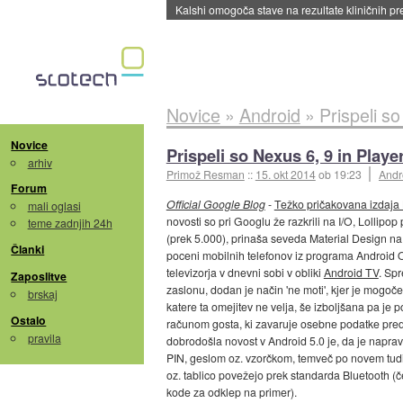
Sandisk že prodal več kot polovico SSD-jev za 
Novice
»
Android
»
Prispeli so
Novice
Prispeli so Nexus 6, 9 in Player
arhiv
Primož Resman
::
15. okt 2014
ob 19:23
Andr
Forum
Official Google Blog
-
Težko pričakovana izdaja L
mali oglasi
novosti so pri Googlu že razkrili na I/O, Lollip
teme zadnjih 24h
(prek 5.000), prinaša seveda Material Design na 
Članki
poceni mobilnih telefonov iz programa Android O
televizorja v dnevni sobi v obliki
Android TV
. Sp
Zaposlitve
zaslonu, dodan je način 'ne moti', kjer je mogoč
brskaj
katere ta omejitev ne velja, še izboljšana pa je
Ostalo
računom gosta, ki zavaruje osebne podatke pred oč
pravila
dobrodošla novost v Android 5.0 je, da je naprav
PIN, geslom oz. vzorčkom, temveč po novem tudi
oz. tablico povežejo prek standarda Bluetooth (
kode za odklep na primer).