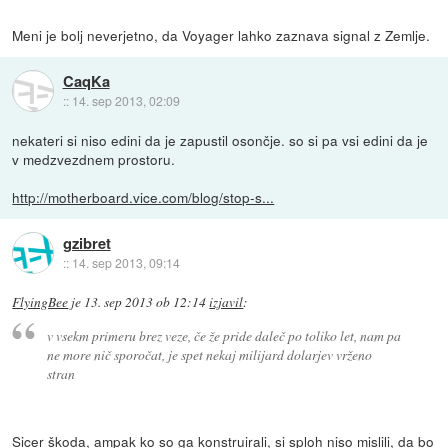
Meni je bolj neverjetno, da Voyager lahko zaznava signal z Zemlje.
CaqKa
::
14. sep 2013, 02:09
nekateri si niso edini da je zapustil osončje. so si pa vsi edini da je
v medzvezdnem prostoru.
http://motherboard.vice.com/blog/stop-s...
gzibret
::
14. sep 2013, 09:14
FlyingBee
je
13. sep 2013 ob 12:14
izjavil
:
v vsekm primeru brez veze, če že pride daleč po toliko let, nam pa
ne more nič sporočat, je spet nekaj milijard dolarjev vrženo
stran
Sicer škoda, ampak ko so ga konstruirali, si sploh niso mislili, da bo