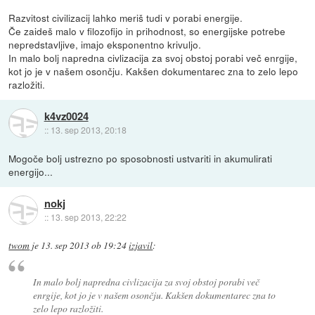
Razvitost civilizacij lahko meriš tudi v porabi energije.
Če zaideš malo v filozofijo in prihodnost, so energijske potrebe
nepredstavljive, imajo eksponentno krivuljo.
In malo bolj napredna civlizacija za svoj obstoj porabi več enrgije,
kot jo je v našem osončju. Kakšen dokumentarec zna to zelo lepo
razložiti.
k4vz0024
::
13. sep 2013, 20:18
Mogoče bolj ustrezno po sposobnosti ustvariti in akumulirati
energijo...
nokj
::
13. sep 2013, 22:22
twom
je
13. sep 2013 ob 19:24
izjavil
:
In malo bolj napredna civlizacija za svoj obstoj porabi več
enrgije, kot jo je v našem osončju. Kakšen dokumentarec zna to
zelo lepo razložiti.