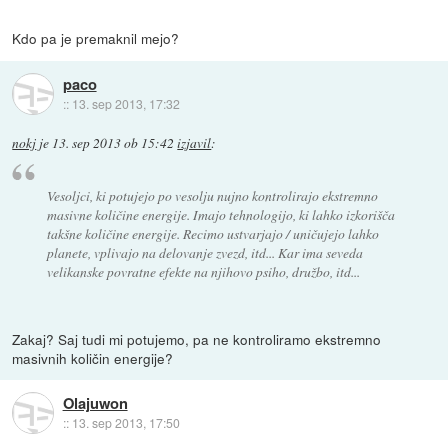
Kdo pa je premaknil mejo?
paco
::
13. sep 2013, 17:32
nokj
je
13. sep 2013 ob 15:42
izjavil
:
Vesoljci, ki potujejo po vesolju nujno kontrolirajo ekstremno
masivne količine energije. Imajo tehnologijo, ki lahko izkorišča
takšne količine energije. Recimo ustvarjajo / uničujejo lahko
planete, vplivajo na delovanje zvezd, itd... Kar ima seveda
velikanske povratne efekte na njihovo psiho, družbo, itd...
Zakaj? Saj tudi mi potujemo, pa ne kontroliramo ekstremno
masivnih količin energije?
Olajuwon
::
13. sep 2013, 17:50