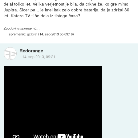
delal toliko let. Velika verjetnost je bila, da crkne že, ko gre mimo
Jupitra. Sicer pa... je imel itak zelo dobre baterije, da je zdržal 30
let. Katera TV ti še dela iz tistega časa?
Zgodovina sprememb…
spremenilo:
gzibret
(
14. sep 2013 ob 09:16
)
Redorange
::
14. sep 2013, 09:21