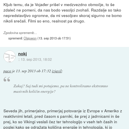
Kljub temu, da je Vojađer prišel v medzvezdno območje, to še
zdaleč ne pomeni, da nas bodo vesoljci zvohali. Razdalje so tako
nepredstavljivo ogromne, da mi vesoljcev skoraj sigurno ne bomo
nikoli srečali. Filmi so eno, realnost pa drugo.
Zgodovina sprememb…
spremenil:
Olajuwon
(
13. sep 2013 ob 17:51
)
nokj
::
13. sep 2013, 18:02
paco
je
13. sep 2013 ob 17:32
izjavil
:
Zakaj? Saj tudi mi potujemo, pa ne kontroliramo ekstremno
masivnih količin energije?
Seveda jih, primerjalno, primerjaj potovanje iz Evrope v Ameriko z
reaktivnimi letali, pred časom s parniki, še prej z jadrnicami in še
prej, ko so Vikingi veslali čez ter tehnologijo v vseh teh časih in
poglej kako se odražata količina energije in tehnologija, ki jo