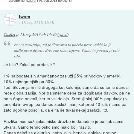
spremenilo:
gzibret
(
14. sep 2013 ob 09:16
)
twom
::
13. sep 2013, 19:18
Castiel
je
13. sep 2013 ob 14:40
izjavil
:
če nas zasužnijo, saj je človeštvo to počelo prav vsakič ko je
našlo novo deželo. Brez ene same izjeme. Vedno in povsod je bilo
isto.
Je bilo? Zakaj pa preteklik?
1% najbogatejših američanov zasluži 25% prihodkov v ameriki,
10% najbogatejših pa 50%.
Tudi Slovenija ni nič drugega kot kolonija, samo da se temu danes
reče globalizacija. Npr transferne cene za izogibanje davkov, pa ne
bom Appla omenil, ker to vsi delajo. Srednji sloj (40% populacje) v
ameriki in evropi pa danes zasluži manj kot pred 40 leti, mamo pa
zato ugodna posojila, da elita še tukaj nekaj zasluži, itd.
Razlika med sužnjelastniško družbo in današnjo je pa itak samo
utvara. Samo tehnološko smo malo bolj razviti.
Danes delaš za elektriko, nafto, plin, bencin, obleko, prevoz,