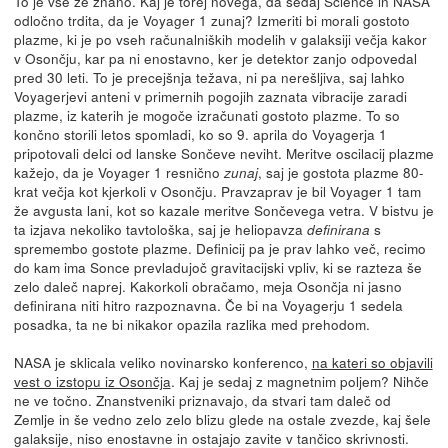
To je vse že znano. Kaj je torej novega, da sedaj Science in NASA
odločno trdita, da je Voyager 1 zunaj? Izmeriti bi morali gostoto
plazme, ki je po vseh računalniških modelih v galaksiji večja kakor
v Osončju, kar pa ni enostavno, ker je detektor zanjo odpovedal
pred 30 leti. To je precejšnja težava, ni pa nerešljiva, saj lahko
Voyagerjevi anteni v primernih pogojih zaznata vibracije zaradi
plazme, iz katerih je mogoče izračunati gostoto plazme. To so
končno storili letos spomladi, ko so 9. aprila do Voyagerja 1
pripotovali delci od lanske Sončeve neviht. Meritve oscilacij plazme
kažejo, da je Voyager 1 resnično
, saj je gostota plazme 80-
zunaj
krat večja kot kjerkoli v Osončju. Pravzaprav je bil Voyager 1 tam
že avgusta lani, kot so kazale meritve Sončevega vetra. V bistvu je
ta izjava nekoliko tavtološka, saj je heliopavza
s
definirana
spremembo gostote plazme. Definicij pa je prav lahko več, recimo
do kam ima Sonce prevladujoč gravitacijski vpliv, ki se razteza še
zelo daleč naprej. Kakorkoli obračamo, meja Osončja ni jasno
definirana niti hitro razpoznavna. Če bi na Voyagerju 1 sedela
posadka, ta ne bi nikakor opazila razlika med prehodom.
NASA je sklicala veliko novinarsko konferenco,
na kateri so objavili
vest o izstopu iz Osončja
. Kaj je sedaj z magnetnim poljem? Nihče
ne ve točno. Znanstveniki priznavajo, da stvari tam daleč od
Zemlje in še vedno zelo zelo blizu glede na ostale zvezde, kaj šele
galaksije, niso enostavne in ostajajo zavite v tančico skrivnosti.