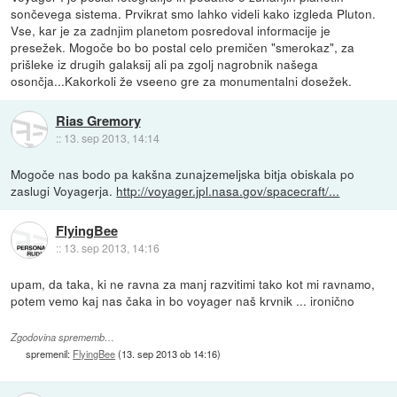
sončevega sistema. Prvikrat smo lahko videli kako izgleda Pluton.
Vse, kar je za zadnjim planetom posredoval informacije je
presežek. Mogoče bo bo postal celo premičen "smerokaz", za
prišleke iz drugih galaksij ali pa zgolj nagrobnik našega
osončja...Kakorkoli že vseeno gre za monumentalni dosežek.
Rias Gremory
::
13. sep 2013, 14:14
Mogoče nas bodo pa kakšna zunajzemeljska bitja obiskala po
zaslugi Voyagerja.
http://voyager.jpl.nasa.gov/spacecraft/...
FlyingBee
::
13. sep 2013, 14:16
upam, da taka, ki ne ravna za manj razvitimi tako kot mi ravnamo,
potem vemo kaj nas čaka in bo voyager naš krvnik ... ironično
Zgodovina sprememb…
spremenil:
FlyingBee
(
13. sep 2013 ob 14:16
)