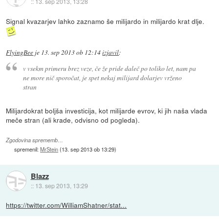
::
13. sep 2013, 13:28
Signal kvazarjev lahko zaznamo še milijardo in milijardo krat dlje.
FlyingBee
je
13. sep 2013 ob 12:14
izjavil
:
v vsekm primeru brez veze, če že pride daleč po toliko let, nam pa
ne more nič sporočat, je spet nekaj milijard dolarjev vrženo
stran
Milijardokrat boljša investicija, kot milijarde evrov, ki jih naša vlada
meče stran (ali krade, odvisno od pogleda).
Zgodovina sprememb…
spremenil:
MrStein
(
13. sep 2013 ob 13:29
)
Blazz
::
13. sep 2013, 13:29
https://twitter.com/WilliamShatner/stat...