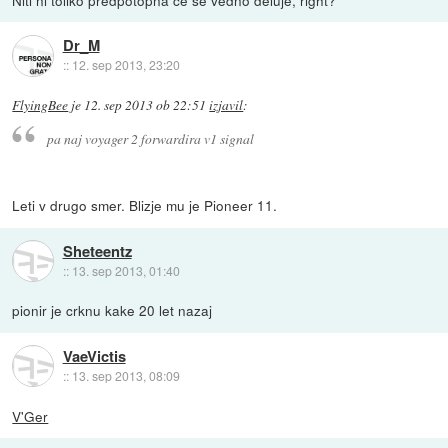
Dr_M
::
12. sep 2013, 23:20
FlyingBee
je
12. sep 2013 ob 22:51
izjavil
:
pa naj voyager 2 forwardira v1 signal
Leti v drugo smer. Blizje mu je Pioneer 11.
Sheteentz
::
13. sep 2013, 01:40
pionir je crknu kake 20 let nazaj
VaeVictis
::
13. sep 2013, 08:09
V'Ger