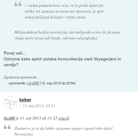
v vsekm primeru brez veze, če že pride daleč po
toliko let, nam pa ne more nič sporočat, je spet
nekaj milijard dolarjev vrženo stran
Milijardokrat boljša investicija, kot milijarde evrov, ki jih naša
vlada meče stran (ali krade, odvisno od pogleda).
Povej več...
Oziroma kako sploh poteka komunikacija med Voyagerjem in
zemljo?
Zgodovina sprememb…
spremenilo:
LitralSM
(
13. sep 2013 ob 22:54
)
keber
::
13. sep 2013, 23:41
HaMR
je
13. sep 2013 ob 13:25
izjavil
:
Zanimivo je to da lahko zaznamo njegov signal tako daleč.
Neverjetno.