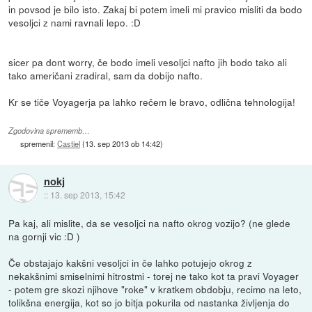
in povsod je bilo isto. Zakaj bi potem imeli mi pravico misliti da bodo
vesoljci z nami ravnali lepo. :D
sicer pa dont worry, če bodo imeli vesoljci nafto jih bodo tako ali
tako američani zradiral, sam da dobijo nafto.
Kr se tiče Voyagerja pa lahko rečem le bravo, odlična tehnologija!
Zgodovina sprememb…
spremenil:
Castiel
(
13. sep 2013 ob 14:42
)
nokj
::
13. sep 2013, 15:42
Pa kaj, ali mislite, da se vesoljci na nafto okrog vozijo? (ne glede
na gornji vic :D )
Če obstajajo kakšni vesoljci in če lahko potujejo okrog z
nekakšnimi smiselnimi hitrostmi - torej ne tako kot ta pravi Voyager
- potem gre skozi njihove "roke" v kratkem obdobju, recimo na leto,
tolikšna energija, kot so jo bitja pokurila od nastanka življenja do