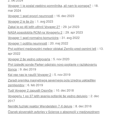
2. okt 2024
Voyager 1 je poslal vsebino pomnilnika, ali nam to pomaga?
::
18.
mar 2024
Voyager 1 spet govori neumnosti
::
16. dec 2023
Voyager 2 je še živ
::
1. avg 2023
Zakaj je po 46 letih utihnil Voyager 2?
::
29. jul 2023
NASA posodobila ROM na Voyagerju 2
::
29. apr 2023
Voyager 1 spet normalno komunicira
::
31. avg 2022
Voyager 1 pošilja neumnosti
::
20. maj 2022
Prvi potrjeni medzvezdni meteor obiskal Zemljo pred osmimi leti
::
13.
apr 2022
Voyager 2 še vedno odgovarja
::
5. nov 2020
Prvi izsledki sonde Parker odpirajo novo poglavje v raziskovanju
Sonca
::
9. dec 2019
Kaj vse nas je naučil Voyager 2
::
5. nov 2019
Zaradi premika magnetnega severnega pola izredna uskladitev
zemljevidov
::
6. feb 2019
Tudi Voyager 2 zapustil Osončje
::
10. dec 2018
Voyagerju 1 po 37 letih spanja potisniki še vedno delujejo
::
2. dec
2017
Nemški fuzijski reaktor Wendelstein 7-X deluje
::
8. dec 2016
Članek slovenskih avtorjev v Science o absorpciji v medzvezdnem