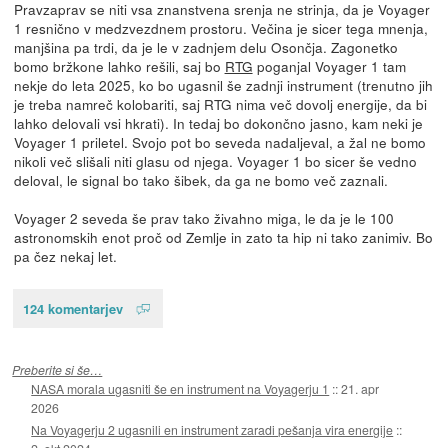
Pravzaprav se niti vsa znanstvena srenja ne strinja, da je Voyager
1 resnično v medzvezdnem prostoru. Večina je sicer tega mnenja,
manjšina pa trdi, da je le v zadnjem delu Osončja. Zagonetko
bomo bržkone lahko rešili, saj bo
RTG
poganjal Voyager 1 tam
nekje do leta 2025, ko bo ugasnil še zadnji instrument (trenutno jih
je treba namreč kolobariti, saj RTG nima več dovolj energije, da bi
lahko delovali vsi hkrati). In tedaj bo dokončno jasno, kam neki je
Voyager 1 priletel. Svojo pot bo seveda nadaljeval, a žal ne bomo
nikoli več slišali niti glasu od njega. Voyager 1 bo sicer še vedno
deloval, le signal bo tako šibek, da ga ne bomo več zaznali.
Voyager 2 seveda še prav tako živahno miga, le da je le 100
astronomskih enot proč od Zemlje in zato ta hip ni tako zanimiv. Bo
pa čez nekaj let.
124 komentarjev
Preberite si še…
NASA morala ugasniti še en instrument na Voyagerju 1
::
21. apr
2026
Na Voyagerju 2 ugasnili en instrument zaradi pešanja vira energije
::