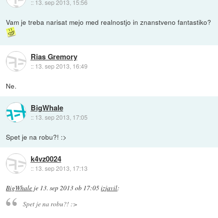
::
13. sep 2013, 15:56
Vam je treba narisat mejo med realnostjo in znanstveno fantastiko?
Rias Gremory
::
13. sep 2013, 16:49
Ne.
BigWhale
::
13. sep 2013, 17:05
Spet je na robu?! :>
k4vz0024
::
13. sep 2013, 17:13
BigWhale
je
13. sep 2013 ob 17:05
izjavil
:
Spet je na robu?! :>