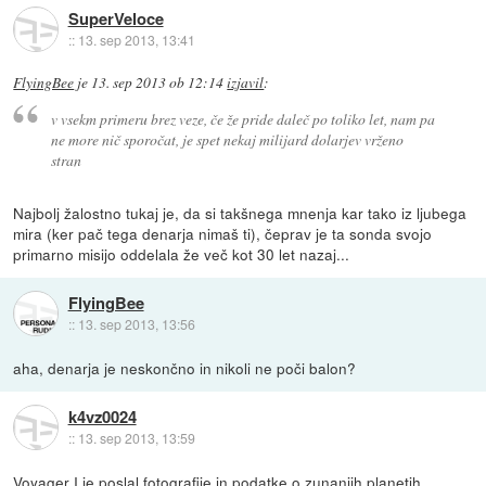
SuperVeloce
::
13. sep 2013, 13:41
FlyingBee
je
13. sep 2013 ob 12:14
izjavil
:
v vsekm primeru brez veze, če že pride daleč po toliko let, nam pa
ne more nič sporočat, je spet nekaj milijard dolarjev vrženo
stran
Najbolj žalostno tukaj je, da si takšnega mnenja kar tako iz ljubega
mira (ker pač tega denarja nimaš ti), čeprav je ta sonda svojo
primarno misijo oddelala že več kot 30 let nazaj...
FlyingBee
::
13. sep 2013, 13:56
aha, denarja je neskončno in nikoli ne poči balon?
k4vz0024
::
13. sep 2013, 13:59
Voyager I je poslal fotografije in podatke o zunanjih planetih