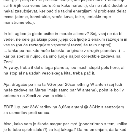
sci-fi & jih cca vemo teoretično kako narediti), da ne rabiš dodatno
nekaj zasužnjevat, ker pač ti s takimi energijami ni problema delat
maso (atome, konstrukte, vročo kavo, folke, tentakle rape
monstrume etc.).
In lol, ugibanja glede psihe in morale alienov? Sej, vsaj ne da bi
vedel, ne cele galaksije poseljujejo cca ljudje z enakim razvojem in
vse to (pa če raztegujete vzporedni razvoj še tako naprej).
... lahko pa res kdo hoče kolektat originale z drugih planetov :) ...
kar pa spet ni nujno, da smo ljudje najbol collectible zadeva na
Zemli.
Anyway, treba it dol s tega planeta, too much stupid ppls here, al
na štop al na uzdah vesolskega kita, treba pač it.
Aja, drugače pa ima ta VGer par 20something W anten (sej tudi
naše zadeve na Marsu imajo samo par W antene), point je bolj v
antenah na Zemli za vse to slišat.
EDIT: jup, par 23W radiov na 3,66m anteni @ 8GHz s senzorjem
za usmeritev proti soncu.
Also, kako vam je škoda magar par mrd (ponderirano s tem, koliko
je to tebe sploh stalo?!) za kaj takega? Da ne omenjam, da ta keš