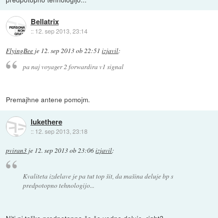
Bellatrix
::
12. sep 2013, 23:14
FlyingBee
je
12. sep 2013 ob 22:51
izjavil
:
pa naj voyager 2 forwardira v1 signal
Premajhne antene pomojm.
lukethere
::
12. sep 2013, 23:18
pviran3
je
12. sep 2013 ob 23:06
izjavil
:
Kvaliteta izdelave je pa tut top šit, da mašina deluje bp s
predpotopno tehnologijo...
Niti ni toliko predpotopna če še vedno deluje, right?