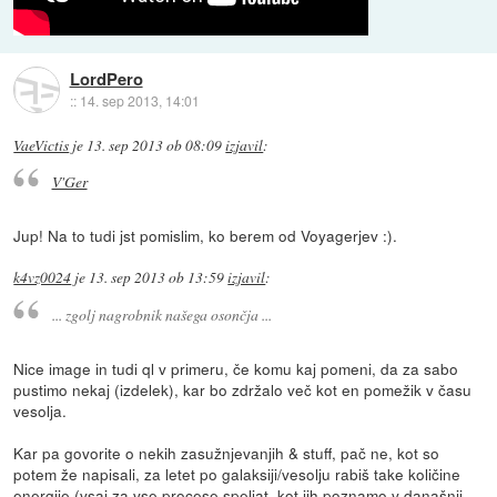
LordPero
::
14. sep 2013, 14:01
VaeVictis
je
13. sep 2013 ob 08:09
izjavil
:
V'Ger
Jup! Na to tudi jst pomislim, ko berem od Voyagerjev :).
k4vz0024
je
13. sep 2013 ob 13:59
izjavil
:
... zgolj nagrobnik našega osončja ...
Nice image in tudi ql v primeru, če komu kaj pomeni, da za sabo
pustimo nekaj (izdelek), kar bo zdržalo več kot en pomežik v času
vesolja.
Kar pa govorite o nekih zasužnjevanjih & stuff, pač ne, kot so
potem že napisali, za letet po galaksiji/vesolju rabiš take količine
energije (vsaj za vse procese speljat, kot jih poznamo v današnji