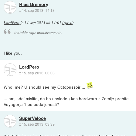
Rias Gremory
::
14. sep 2013, 14:13
LordPero
je
14. sep 2013 ob 14:01
izjavil
:
tentakle rape monstrume etc.
I like you.
LordPero
::
15. sep 2013, 03:03
Who, me? U should see my Octopussoir ...
... hm, kdaj mislite, da bo nasleden kos hardwara z Zemlje prehitel
Voyagerja 1 po oddaljenosti?
SuperVeloce
::
15. sep 2013, 03:39