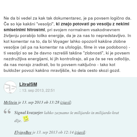
Ne da bi vedel za kak tak dokumentarec, je pa povsem logično da.
Če so kje kakšni "vesoljci",
ki znajo potovati po vesolju z nekimi
, pri svojem normalnem vsakodnevnem
smiselnimi hitrostmi
življenju porabijo toliko energije, da je za nas to nepredstavljivo. In
kot komentar na to, da bi Voyager lahko opozoril kakšne zlobne
vesoljce (ali pa na komentar na ufologijo, filme in vse podobono) -
ti vesoljci so se že davno razrešili takšne "zlobnosti", ki je povsem
nezdružljiva energijami, ki jih kontrolirajo, ali pa če se res odločijo,
da nas morajo zradirati, bo to povsem naključno - tako kot
buldožer povozi kakšno mravljišče, ko dela cesto skozi gozd.
LitralSM
::
13. sep 2013, 22:51
MrStein
je
13. sep 2013 ob 13:28
izjavil
:
Signal kvazarjev
lahko zaznamo še milijardo in milijardo krat
dlje.
FlyingBee
je
13. sep 2013 ob 12:14
izjavil
: