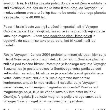
svetlobnih ur. Najbližja zvezda poleg Sonca je od Zemlje oddaljena
štiri svetlobna leta, tak da lahko hitro izračunate, da Voyager 1 v
medzvezdnem prostoru še lep čas ne bo srečal nobenega planeta
ali zvezde. To je 40.000 let.
Pozorni bralci boste zastrigli z ušesi in vprašali, ali ni Voyager
Osončje zapustil že nekajkrat, nazadnje in najprepričljivejše pa že
lanskega avgusta. O tem
smo podrobno pisali letos poleti
in
ugotovili, da stvari niso tako preproste, kot bi kazali naši lepi
modeli.
Res je Voyager 1 že leta 2004 preletel terminacijski udar, kjer se je
hitrost Sončnega vetra (nabiti delci, ki izvirajo iz Sončeve plazme)
znižala pod zvočno hitrost. Potem pa je lanskega avgusta Voyager
1 zaznal, da je gostota delcev iz Sončevega vetra padla za več
velikostnih razredov, hkrati pa se je povečala jakost galaktičnega
vetra. Zakaj takrat NASA ni sklicala ogromne novinarske
konference, ampak le med vrsticami najavila, da je Voyager 1
zašel nekam, kar imenujejo magnetna avtocesta? Prav zaradi
magnetnega polja, ki je še vedno kazalo v isto smer kakor v
Osončju. V galaksiji pa kaže magnetno polje v drugo smer, zato
Voyager 1 še ni mogel biti v medzvezdnem prostoru.