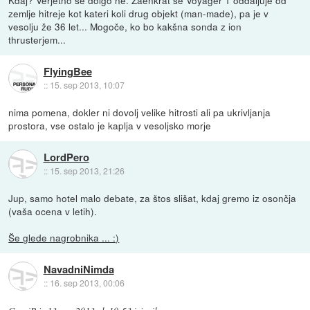
Kdaj? Verjetno še dolgo ne. Zaenkrat se Voyager 1 oddaljuje od
zemlje hitreje kot kateri koli drug objekt (man-made), pa je v
vesolju že 36 let... Mogoče, ko bo kakšna sonda z ion
thrusterjem...
FlyingBee
::
15. sep 2013, 10:07
nima pomena, dokler ni dovolj velike hitrosti ali pa ukrivljanja
prostora, vse ostalo je kaplja v vesoljsko morje
LordPero
::
15. sep 2013, 21:26
Jup, samo hotel malo debate, za štos slišat, kdaj gremo iz osončja
(vaša ocena v letih).
Še glede nagrobnika ... :)
NavadniNimda
::
16. sep 2013, 00:06