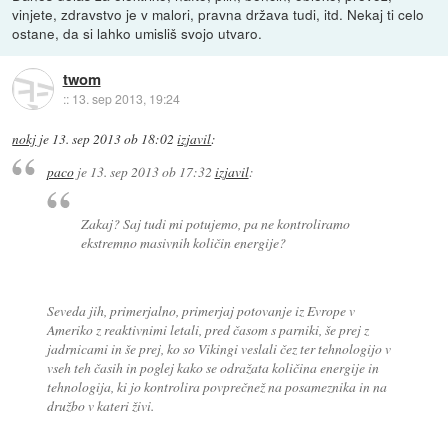
vinjete, zdravstvo je v malori, pravna država tudi, itd. Nekaj ti celo
ostane, da si lahko umisliš svojo utvaro.
twom
::
13. sep 2013, 19:24
nokj
je
13. sep 2013 ob 18:02
izjavil
:
paco
je
13. sep 2013 ob 17:32
izjavil
:
Zakaj? Saj tudi mi potujemo, pa ne kontroliramo
ekstremno masivnih količin energije?
Seveda jih, primerjalno, primerjaj potovanje iz Evrope v
Ameriko z reaktivnimi letali, pred časom s parniki, še prej z
jadrnicami in še prej, ko so Vikingi veslali čez ter tehnologijo v
vseh teh časih in poglej kako se odražata količina energije in
tehnologija, ki jo kontrolira povprečnež na posameznika in na
družbo v kateri živi.