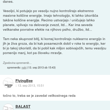
danes.
Vesoljci, ki potujejo po vesolju nujno kontrolirajo ekstremno
masivne količine energije. Imajo tehnologijo, ki lahko izkorišča
takšne količine energije. Recimo ustvarjajo / uničujejo lahko
planete, vplivajo na delovanje zvezd, itd... Kar ima seveda
velikanske povratne efekte na njihovo psiho, družbo, itd...
Tam neka skupnost bitij, ki komaj kontrolirajo nuklearno energijo in
jih je živa groza, da bi kak posameznik dobil v roke to energijo, ker
bi jo takoj izkoristil, da bi pobil kak miljon sobivajočih, temu vesoljcu
pomenijo manj, kot pa človeku mravlje.
Zgodovina sprememb…
spremenilo:
nokj
(
13. sep 2013 ob 15:43
)
FlyingBee
::
13. sep 2013, 15:51
točno to, treba se je zavedat velikostnega reda
BALAST