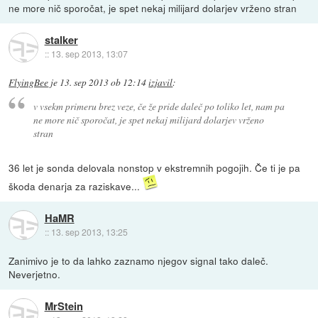
ne more nič sporočat, je spet nekaj milijard dolarjev vrženo stran
stalker
::
13. sep 2013, 13:07
FlyingBee
je
13. sep 2013 ob 12:14
izjavil
:
v vsekm primeru brez veze, če že pride daleč po toliko let, nam pa
ne more nič sporočat, je spet nekaj milijard dolarjev vrženo
stran
36 let je sonda delovala nonstop v ekstremnih pogojih. Če ti je pa
škoda denarja za raziskave...
HaMR
::
13. sep 2013, 13:25
Zanimivo je to da lahko zaznamo njegov signal tako daleč.
Neverjetno.
MrStein