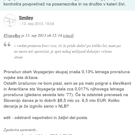
kontrolira povprečnež na posameznika in na družbo v kateri živi.
Smiley
::
13. sep 2013, 19:04
FlyingBee
je
13. sep 2013 ob 12:14
izjavil
:
v vsekm primeru brez veze, če že pride daleč po toliko let, nam pa
ne more nič sporočat, je spet nekaj milijard dolarjev vrženo
stran
Proračun obeh Voyagerjev skupaj znaša 0,13% letnega proračuna
vojske iste države.
Ostalih izračunov ne bom pisal, sem se pa malo poigral s številkami
in Američane sta Voyagerja stala cca 0,017% njihovega letnega
proračuna (gledano seveda leto '77). Če ta odstotek preneseš na
Slovenijo danes je to dobrih $8,5 mio oz. 6,5 mio EUR. Koliko
denarja je že izginilo samo v NLB?
edit - odstranil nepotrebni in žaljivi del posta.
Zgodovina sprememb…