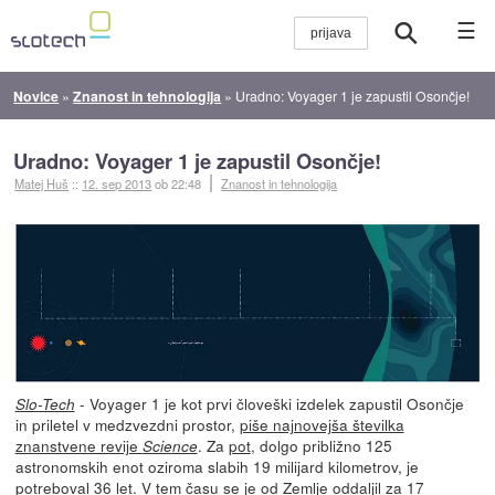
☰
Novice
»
Znanost in tehnologija
»
Uradno: Voyager 1 je zapustil Osončje!
Uradno: Voyager 1 je zapustil Osončje!
Matej Huš
::
12. sep 2013
ob 22:48
Znanost in tehnologija
- Voyager 1 je kot prvi človeški izdelek zapustil Osončje
Slo-Tech
in priletel v medzvezdni prostor,
piše najnovejša številka
znanstvene revije
. Za
pot
, dolgo približno 125
Science
astronomskih enot oziroma slabih 19 milijard kilometrov, je
potreboval 36 let. V tem času se je od Zemlje oddaljil za 17