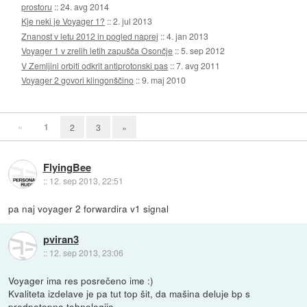
prostoru
::
24. avg 2014
Kje neki je Voyager 1?
::
2. jul 2013
Znanost v letu 2012 in pogled naprej
::
4. jan 2013
Voyager 1 v zrelih letih zapušča Osončje
::
5. sep 2012
V Zemljini orbiti odkrit antiprotonski pas
::
7. avg 2011
Voyager 2 govori klingonščino
::
9. maj 2010
«
1
2
3
»
FlyingBee
::
12. sep 2013, 22:51
pa naj voyager 2 forwardira v1 signal
pviran3
::
12. sep 2013, 23:06
Voyager ima res posrečeno ime :)
Kvaliteta izdelave je pa tut top šit, da mašina deluje bp s
predpotopno tehnologijo...