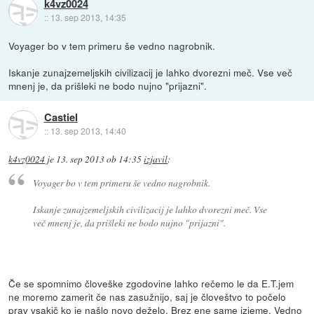
k4vz0024
::
13. sep 2013, 14:35
Voyager bo v tem primeru še vedno nagrobnik.
Iskanje zunajzemeljskih civilizacij je lahko dvorezni meč. Vse več
mnenj je, da prišleki ne bodo nujno "prijazni".
Castiel
::
13. sep 2013, 14:40
k4vz0024
je
13. sep 2013 ob 14:35
izjavil
:
Voyager bo v tem primeru še vedno nagrobnik.
Iskanje zunajzemeljskih civilizacij je lahko dvorezni meč. Vse
več mnenj je, da prišleki ne bodo nujno "prijazni".
Če se spomnimo človeške zgodovine lahko rečemo le da E.T.jem
ne moremo zamerit če nas zasužnijo, saj je človeštvo to počelo
prav vsakič ko je našlo novo deželo. Brez ene same izjeme. Vedno