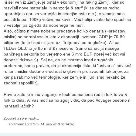
ni šel ven iz Zemlje, je ostal v ekonomiji na faking Zemlji, kjer so
razvijali nove materiale in senzorje & stuff (ki se danes redno
uporabljajo npr. za varnejše in cenejše avte etc.), v vesolje smo
poslali le par 100kg večinoma kovin. Več helija vsako leto spustimo
v vesolje, pa zgleda da nobenega ne moti.
Also, očitno nimate nobene predstave koliko denarja (=sredstev
mislim) se porabi vsako leto v ekonomiji -svetovni GDP je 70-80
bilijonov (to je tisoč milijard oz. 'trilijonov' po angleško). Ali pa
FEDov QE3, to je 85 mrd $ mesečno. Samo sanacija našega
bančnega sektorja bo verjetno ene 6 mrd EUR (torej več kot vsi
depoziti države ;)). Sej ne, da ne moremo imeti drugačnih
preferenc, samo pravim, da je ekonomija tista, ki "ustvarja" nov keš
-s tem mislim dodano vrednost iz glavnih proizvodnih faktorjev, za
kar pa rabimo več tehnologije, ker zemlje in ljudi smo nekako že
zadosti zaposlili :).
Ravno zato je imho vlaganje v tech pomembna reč in folk to ve &
folk to dela. Al vas moti samo zgolj vidik, da pač Voyager osebno ni
nahranil lačnih?
Zgodovina sprememb…
spremenil:
LordPero
(
14. sep 2013 ob 14:02
)