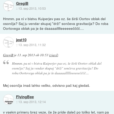
GregiB
::
13. sep 2013, 10:53
Hmmm. pa ni v bistvu Kuiperjev pas oz. še širši Oortov oblak del
osončja? Saj ju vendar skupaj "drži" sončeva gravitacija? Do roba
Oortovega oblak pa je še daaaaallllleeeeeečččč....
jest10
::
13. sep 2013, 11:32
GregiB
je
13. sep 2013 ob 10:53
izjavil
:
Hmmm. pa ni v bistvu Kuiperjev pas oz. še širši Oortov oblak del
osončja? Saj ju vendar skupaj "drži" sončeva gravitacija? Do
roba Oortovega oblak pa je še daaaaallllleeeeeečččč....
Mej osončja imaš lahko veliko, odvisno pač kaj gledaš.
FlyingBee
::
13. sep 2013, 12:14
v vsekm primeru brez veze, če že pride daleč po toliko let, nam pa