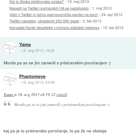
Kaj je Sirska elektronska vojska?
::
19. maj 2013
Napadi na Twitter novinarskih hiš se nadaljujejo
::
1. maj 2013
Vdor v Twitter in lažna vest povzročila paniko na borzi
::
24. apr 2013
Twitter napaden, ukradenih 250.000 gesel
::
2. feb 2013
Kanadski Nortel desetletje v primežu kitajskih hekerjev
::
15. feb 2012
Yama
::
16. avg 2013, 19:22
Morda pa so se jim zamerili s pristranskim poročanjem :)
Phantomeye
::
16. avg 2013, 23:08
Yama
je
16. avg 2013 ob 19:22
izjavil
:
Morda pa so se jim zamerili s pristranskim poročanjem :)
kaj pa je to pristransko poročanje, to pa že ne obstaja