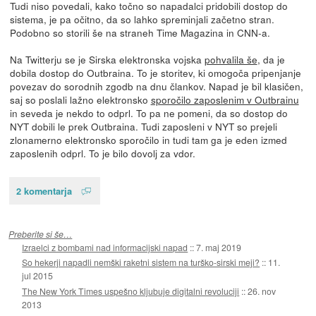
Tudi niso povedali, kako točno so napadalci pridobili dostop do
sistema, je pa očitno, da so lahko spreminjali začetno stran.
Podobno so storili še na straneh Time Magazina in CNN-a.
Na Twitterju se je Sirska elektronska vojska
pohvalila še
, da je
dobila dostop do Outbraina. To je storitev, ki omogoča pripenjanje
povezav do sorodnih zgodb na dnu člankov. Napad je bil klasičen,
saj so poslali lažno elektronsko
sporočilo zaposlenim v Outbrainu
in seveda je nekdo to odprl. To pa ne pomeni, da so dostop do
NYT dobili le prek Outbraina. Tudi zaposleni v NYT so prejeli
zlonamerno elektronsko sporočilo in tudi tam ga je eden izmed
zaposlenih odprl. To je bilo dovolj za vdor.
2 komentarja
Preberite si še…
Izraelci z bombami nad informacijski napad
::
7. maj 2019
So hekerji napadli nemški raketni sistem na turško-sirski meji?
::
11.
jul 2015
The New York Times uspešno kljubuje digitalni revoluciji
::
26. nov
2013