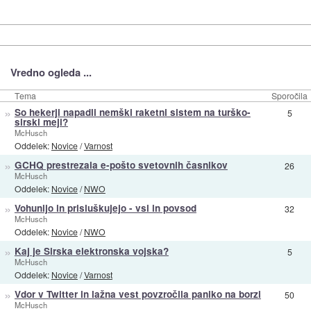
Vredno ogleda ...
Tema
Sporočila
»
So hekerji napadli nemški raketni sistem na turško-
5
sirski meji?
McHusch
Oddelek:
Novice
/
Varnost
»
GCHQ prestrezala e-pošto svetovnih časnikov
26
McHusch
Oddelek:
Novice
/
NWO
»
Vohunijo in prisluškujejo - vsi in povsod
32
McHusch
Oddelek:
Novice
/
NWO
»
Kaj je Sirska elektronska vojska?
5
McHusch
Oddelek:
Novice
/
Varnost
»
Vdor v Twitter in lažna vest povzročila paniko na borzi
50
McHusch