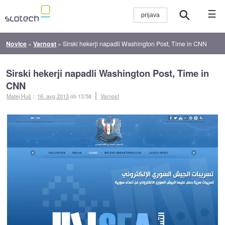
☰
Novice
»
Varnost
»
Sirski hekerji napadli Washington Post, Time in CNN
Sirski hekerji napadli Washington Post, Time in
CNN
Matej Huš
::
16. avg 2013
ob 13:58
Varnost