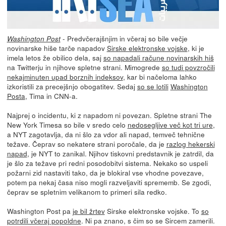
- Predvčerajšnjim in včeraj so bile večje
Washington Post
novinarske hiše tarče napadov
Sirske elektronske vojske
, ki je
imela letos že obilico dela, saj
so napadali račune novinarskih hiš
na Twitterju in njihove spletne strani. Mimogrede
so tudi povzročili
nekajminuten upad borznih indeksov
, kar bi načeloma lahko
izkoristili za precejšnjo obogatitev. Sedaj
so se lotili
Washington
Posta
, Tima in CNN-a.
Najprej o incidentu, ki z napadom ni povezan. Spletne strani The
New York Timesa so bile v sredo celo
nedosegljive več kot tri ure
,
a NYT zagotavlja, da ni šlo za vdor ali napad, temveč tehnične
težave. Čeprav so nekatere strani poročale, da je
razlog hekerski
napad
, je NYT to zanikal. Njihov tiskovni predstavnik je zatrdil, da
je šlo za težave pri redni posodobitvi sistema. Nekako so uspeli
požarni zid nastaviti tako, da je blokiral vse vhodne povezave,
potem pa nekaj časa niso mogli razveljaviti sprememb. Se zgodi,
čeprav se spletnim velikanom to primeri sila redko.
Washington Post pa
je bil žrtev
Sirske elektronske vojske. To
so
potrdili včeraj popoldne
. Ni pa znano, s čim so se Sircem zamerili.