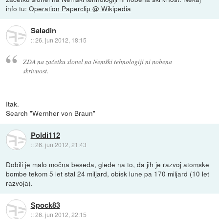
info tu:
Operation Paperclip @ Wikipedia
Saladin
::
26. jun 2012, 18:15
ZDA na začetku slonel na Nemški tehnologiji ni nobena
skrivnost.
Itak.
Search "Wernher von Braun"
Poldi112
::
26. jun 2012, 21:43
Dobili je malo močna beseda, glede na to, da jih je razvoj atomske
bombe tekom 5 let stal 24 miljard, obisk lune pa 170 miljard (10 let
razvoja).
Spock83
::
26. jun 2012, 22:15