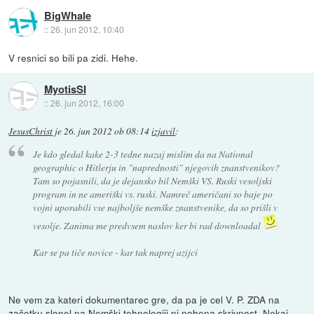
BigWhale
::
26. jun 2012, 10:40
V resnici so bili pa zidi. Hehe.
MyotisSI
::
26. jun 2012, 16:00
JesusChrist
je
26. jun 2012 ob 08:14
izjavil
:
Je kdo gledal kake 2-3 tedne nazaj mislim da na National
geographic o Hitlerju in "naprednosti" njegovih znanstvenikov?
Tam so pojasnili, da je dejansko bil Nemški VS. Ruski vesoljski
program in ne ameriški vs. ruski. Namreč američani so baje po
vojni uporabili vse najboljše nemške znanstvenike, da so prišli v
vesolje. Zanima me predvsem naslov ker bi rad downloadal
Kar se pa tiče novice - kar tak naprej azijci
Ne vem za kateri dokumentarec gre, da pa je cel V. P. ZDA na
začetku slonel na Nemški tehnologiji ni nobena skrivnost. Nekaj