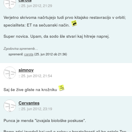
::
25. jun 2012, 21:29
Verjetno skrivoma načrtujejo tudi prvo kitajsko restavracijo v orbiti;
specialiteta: ET na sečuanski način.
Super novica. Upam, da sodo šle stvari kaj hitreje naprej.
Zgodovina sprememb…
spremenil:
carota
(
25. jun 2012 ob 21:36
)
simnov
::
25. jun 2012, 21:54
Saj še žive gliste na krožniku
Cervantes
::
25. jun 2012, 23:19
Punca je menda "izvajala biološke poskuse".
Bomo zdaj izvedeli kaj več o seksu v breztežnosti ali bo ostalo Top