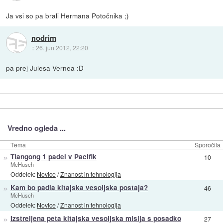
Ja vsi so pa brali Hermana Potočnika ;)
nodrim
::
26. jun 2012, 22:20
pa prej Julesa Vernea :D
Vredno ogleda ...
Tema
Sporočila
»
Tiangong 1 padel v Pacifik
10
McHusch
Oddelek:
Novice
/
Znanost in tehnologija
»
Kam bo padla kitajska vesoljska postaja?
46
McHusch
Oddelek:
Novice
/
Znanost in tehnologija
»
Izstreljena peta kitajska vesoljska misija s posadko
27