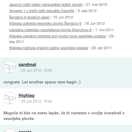
Japonci našli veliko nahajališče redkih zemelj
::
27. mar 2013
Voyager 1 v zrelih letih zapušča Osončje
::
5. sep 2012
Šendžov 9 docking uspel
::
19. jun 2012
Kitajska izstrelila vesoljsko plovilo Šendžov 9
::
16. jun 2012
Uspešna izstrelitev vesoljskega plovila Shenzhou-8
::
1. nov 2011
Kitajska uspešno izstrelila prvi modul nove vesoljske postaje
::
29.
sep 2011
Kitajska načrtuje gradnjo lastne vesoljske postaje
::
28. apr 2011
sandmat
::
25. jun 2012, 19:30
congrats. Let another space race begin :)
Highlag
::
25. jun 2012, 19:44
Mogoče bi bilo na svetu lepše, če bi namesto v orožje investirali v
vesoljska plovila.
carota