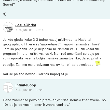
Secret?
:))
JesusChrist
::
26. jun 2012, 08:14
Je kdo gledal kake 2-3 tedne nazaj mislim da na National
geographic o Hitlerju in "naprednosti" njegovih znanstvenikov?
Tam so pojasnili, da je dejansko bil Nemški VS. Ruski vesoljski
program in ne ameriški vs. ruski. Namreč američani so baje po
vojni uporabili vse najboljše nemške znanstvenike, da so prišli v
vesolje. Zanima me predvsem naslov ker bi rad downloadal
Kar se pa tiče novice - kar tak naprej azijci
infiniteLoop
::
26. jun 2012, 08:23
Hehe znamenito povojno prerekanje: "Nasi nemski znanstveniki so
10x boljsi od vasih nemskih znanstvenikov."