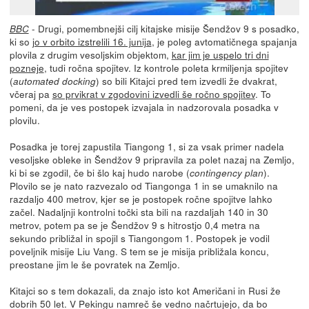
- Drugi, pomembnejši cilj kitajske misije Šendžov 9 s posadko,
BBC
ki so
jo v orbito izstrelili 16. junija
, je poleg avtomatičnega spajanja
plovila z drugim vesoljskim objektom,
kar jim je uspelo tri dni
pozneje
, tudi ročna spojitev. Iz kontrole poleta krmiljenja spojitev
(
) so bili Kitajci pred tem izvedli že dvakrat,
automated docking
včeraj pa
so prvikrat v zgodovini izvedli še ročno spojitev
. To
pomeni, da je ves postopek izvajala in nadzorovala posadka v
plovilu.
Posadka je torej zapustila Tiangong 1, si za vsak primer nadela
vesoljske obleke in Šendžov 9 pripravila za polet nazaj na Zemljo,
ki bi se zgodil, če bi šlo kaj hudo narobe (
).
contingency plan
Plovilo se je nato razvezalo od Tiangonga 1 in se umaknilo na
razdaljo 400 metrov, kjer se je postopek ročne spojitve lahko
začel. Nadaljnji kontrolni točki sta bili na razdaljah 140 in 30
metrov, potem pa se je Šendžov 9 s hitrostjo 0,4 metra na
sekundo približal in spojil s Tiangongom 1. Postopek je vodil
poveljnik misije Liu Vang. S tem se je misija približala koncu,
preostane jim le še povratek na Zemljo.
Kitajci so s tem dokazali, da znajo isto kot Američani in Rusi že
dobrih 50 let. V Pekingu namreč še vedno načrtujejo, da bo