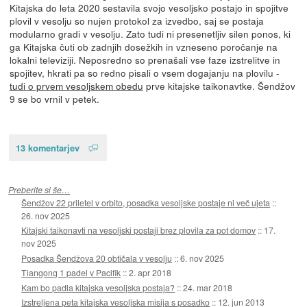
Kitajska do leta 2020 sestavila svojo vesoljsko postajo in spojitve
plovil v vesolju so nujen protokol za izvedbo, saj se postaja
modularno gradi v vesolju. Zato tudi ni presenetljiv silen ponos, ki
ga Kitajska čuti ob zadnjih dosežkih in vzneseno poročanje na
lokalni televiziji. Neposredno so prenašali vse faze izstrelitve in
spojitev, hkrati pa so redno pisali o vsem dogajanju na plovilu -
tudi o prvem vesoljskem obedu
prve kitajske taikonavtke. Šendžov
9 se bo vrnil v petek.
13 komentarjev
Preberite si še…
Šendžov 22 priletel v orbito, posadka vesoljske postaje ni več ujeta
::
26. nov 2025
Kitajski taikonavti na vesoljski postaji brez plovila za pot domov
::
17.
nov 2025
Posadka Šendžova 20 obtičala v vesolju
::
6. nov 2025
Tiangong 1 padel v Pacifik
::
2. apr 2018
Kam bo padla kitajska vesoljska postaja?
::
24. mar 2018
Izstreljena peta kitajska vesoljska misija s posadko
::
12. jun 2013