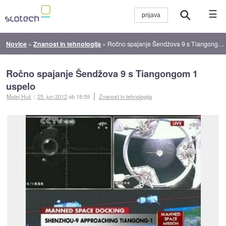
☰
Novice
»
Znanost in tehnologija
»
Ročno spajanje Šendžova 9 s Tiangongom 1 uspelo
Ročno spajanje Šendžova 9 s Tiangongom 1
uspelo
Matej Huš
::
25. jun 2012
ob 18:59
Znanost in tehnologija