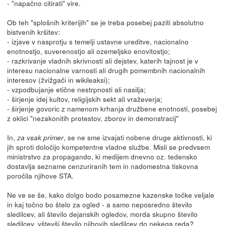
- "napačno citirati" vire.
Ob teh "splošnih kriterijih" se je treba posebej paziti absolutno
bistvenih kršitev:
- izjave v nasprotju s temelji ustavne ureditve, nacionalno
enotnostjo, suverenostjo ali ozemeljsko enovitostjo;
- razkrivanje vladnih skrivnosti ali dejstev, katerih tajnost je v
interesu nacionalne varnosti ali drugih pomembnih nacionalnih
interesov (žvižgači in wikileaksi);
- vzpodbujanje etične nestrpnosti ali nasilja;
- širjenje idej kultov, religijskih sekt ali vraževerja;
- širjenje govoric z namenom krhanja družbene enotnosti, posebej
z oklici "nezakonitih protestov, zborov in demonstracij"
In,
, se ne sme izvajati nobene druge aktivnosti, ki
za vsak primer
jih sproti določijo kompetentne vladne službe. Misli se predvsem
ministrstvo za propagando, ki medijem dnevno oz. tedensko
dostavlja sezname cenzuriranih tem in nadomestna tiskovna
poročila njihove STA.
Ne ve se še, kako dolgo bodo posamezne kazenske točke veljale
in kaj točno bo štelo za ogled - a samo neposredno število
sledilcev, ali število dejanskih ogledov, morda skupno število
sledilcev, vštevši število njihovih sledilcev do nekega reda?