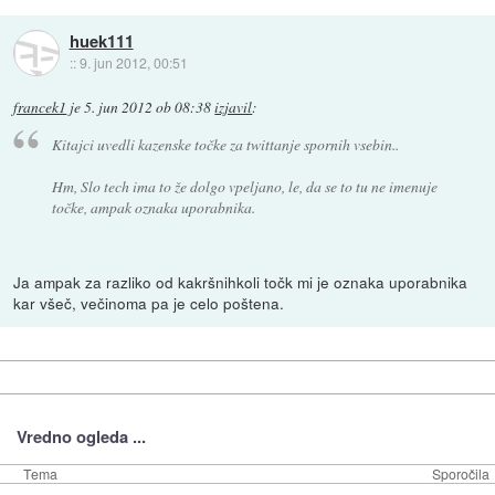
huek111
::
9. jun 2012, 00:51
francek1
je
5. jun 2012 ob 08:38
izjavil
:
Kitajci uvedli kazenske točke za twittanje spornih vsebin..
Hm, Slo tech ima to že dolgo vpeljano, le, da se to tu ne imenuje
točke, ampak oznaka uporabnika.
Ja ampak za razliko od kakršnihkoli točk mi je oznaka uporabnika
kar všeč, večinoma pa je celo poštena.
Vredno ogleda ...
Tema
Sporočila