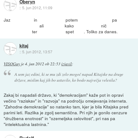
Oberyn
::
5. jun 2012, 11:09
Jaz in potem pa
ali kako nič
ter spet . Toliko za danes.
kitaj
::
5. jun 2012, 13:57
VISOGuy
je
4. jun 2012 ob 22:53
izjavil
:
A sem jaz edini, ki se mu zdi zelo mogoč napad Kitajske na druge
države, mislim kaj jih bo ustavilo, ko bodo največja velesila?
Zakaj bi napadali državo, ki "demokracijam" kaže pot in opravi
večino "raziskav" in "razvoja" na področju omejevanja interneta.
"Zahodne demokracije" so natanko tam, kjer je bila Kitajska pred
parimi leti. Razlika je zgolj semantična. Pri njih je gonilo cenzure
"družbena enotnost" in "ozemeljska celovitost", pri nas pa
"intelektualna lastnina."