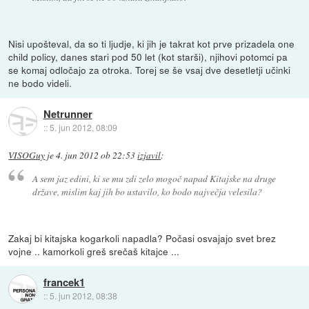
Nisi upošteval, da so ti ljudje, ki jih je takrat kot prve prizadela one
child policy, danes stari pod 50 let (kot starši), njihovi potomci pa
se komaj odločajo za otroka. Torej se še vsaj dve desetletji učinki
ne bodo videli.
Netrunner
::
5. jun 2012, 08:09
VISOGuy
je
4. jun 2012 ob 22:53
izjavil
:
A sem jaz edini, ki se mu zdi zelo mogoč napad Kitajske na druge
države, mislim kaj jih bo ustavilo, ko bodo največja velesila?
Zakaj bi kitajska kogarkoli napadla? Počasi osvajajo svet brez
vojne .. kamorkoli greš srečaš kitajce ...
francek1
::
5. jun 2012, 08:38