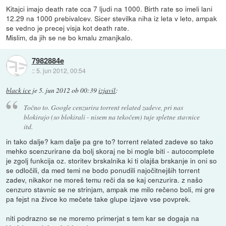
Kitajci imajo death rate cca 7 ljudi na 1000. Birth rate so imeli lani
12.29 na 1000 prebivalcev. Sicer stevilka niha iz leta v leto, ampak
se vedno je precej visja kot death rate.
Mislim, da jih se ne bo kmalu zmanjkalo.
7982884e
::
5. jun 2012, 00:54
black ice
je
5. jun 2012 ob 00:39
izjavil
:
Točno to. Google cenzurira torrent related zadeve, pri nas
blokirajo (so blokirali - nisem na tekočem) tuje spletne stavnice
itd.
in tako dalje? kam dalje pa gre to? torrent related zadeve so tako
mehko scenzurirane da bolj skoraj ne bi mogle biti - autocomplete
je zgolj funkcija oz. storitev brskalnika ki ti olajša brskanje in oni so
se odločili, da med temi ne bodo ponudili najočitnejših torrent
zadev, nikakor ne moreš temu reči da se kaj cenzurira. z našo
cenzuro stavnic se ne strinjam, ampak me milo rečeno boli, mi gre
pa fejst na živce ko mečete take glupe izjave vse povprek.
niti podrazno se ne moremo primerjat s tem kar se dogaja na