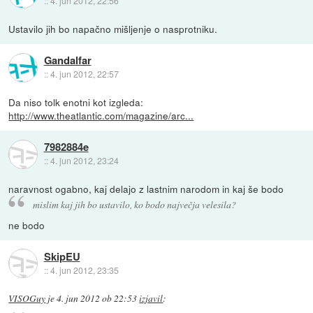
::
4. jun 2012, 22:56
Ustavilo jih bo napačno mišljenje o nasprotniku.
Gandalfar
::
4. jun 2012, 22:57
Da niso tolk enotni kot izgleda:
http://www.theatlantic.com/magazine/arc...
7982884e
::
4. jun 2012, 23:24
naravnost ogabno, kaj delajo z lastnim narodom in kaj še bodo
mislim kaj jih bo ustavilo, ko bodo največja velesila?
ne bodo
SkipEU
::
4. jun 2012, 23:35
VISOGuy
je
4. jun 2012 ob 22:53
izjavil
: