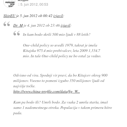
::
5. jun 2012, 00:53
SkipEU
je
5. jun 2012 ob 00:42
izjavil
:
Dr_M
je
4. jun 2012 ob 23:46
izjavil
:
In kam bodo skrili 500 mio ljudi v 88 letih?
One-child policy so uvedli 1979, takrat je imela
Kitajska 975.4 mio prebivalcev, leta 2009 1,334.7
mio. In tale One-child policy ne bo ostal za vedno.
Odvisno od vira. Spodnji vir pravi, da bo Kitajcev okrog 900
milijonov. Vseeno to pomeni izgubo 350 milijonov ljudi od
najvišje točke.
http://www.china-profile.com/data/fig_W...
Kam pa bodo šli? Umrli bodo. Za vsaka 2 umrla starša, imaš
samo 1 nadomestnega otroka. Populacija v takem primeru hitro
pada.