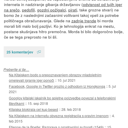
interneta in nadziranje gibanja državljanov (
odvisnost od tujih iger
na srečo
,
pedofili
,
gozdni požigalci
,
pirati
, take grozne stvari) ne
bomo že z naslednjimi začasnimi volitvami takoj vpeli za potrebe
političnega obračunavanja. Glede na
zadnje trende
bi morda
morali biti malo bolj pazljivi. Ko je tehnologija enkrat na mestu,
postane skušnjava hitro premočna. Morda bi bilo dolgoročno bolje,
če se tega preprosto ne bi šli.
25 komentarjev
Preberite si še…
Na Kitajskem bodo s prepoznavanjem obrazov mladoletnim
omejevali igranje iger ponoči
::
10. jul 2021
Facebook, Google in Twitter grozijo z odhodom iz Hongkonga
::
5. jul
2021
Googlov kitajski iskalnik bo spletne poizvedbe povezal s telefonskimi
številkami
::
15. sep 2018
Kitajska blokirala cel kup besed
::
28. feb 2018
Na Kitajskem na internetu obvezna registracija s pravim imenom
::
4.
feb 2015
Etienne de la Boetie: Razprava o prostovoljni sužnosti (1549)
::
15.