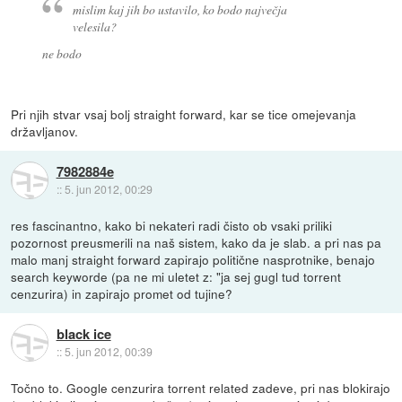
mislim kaj jih bo ustavilo, ko bodo največja
velesila?
ne bodo
Pri njih stvar vsaj bolj straight forward, kar se tice omejevanja
državljanov.
7982884e
::
5. jun 2012, 00:29
res fascinantno, kako bi nekateri radi čisto ob vsaki priliki
pozornost preusmerili na naš sistem, kako da je slab. a pri nas pa
malo manj straight forward zapirajo politične nasprotnike, benajo
search keyworde (pa ne mi uletet z: "ja sej gugl tud torrent
cenzurira) in zapirajo promet od tujine?
black ice
::
5. jun 2012, 00:39
Točno to. Google cenzurira torrent related zadeve, pri nas blokirajo