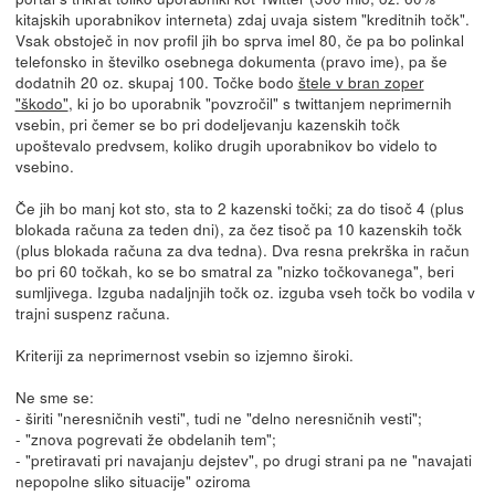
kitajskih uporabnikov interneta) zdaj uvaja sistem "kreditnih točk".
Vsak obstoječ in nov profil jih bo sprva imel 80, če pa bo polinkal
telefonsko in številko osebnega dokumenta (pravo ime), pa še
dodatnih 20 oz. skupaj 100. Točke bodo
štele v bran zoper
"škodo"
, ki jo bo uporabnik "povzročil" s twittanjem neprimernih
vsebin, pri čemer se bo pri dodeljevanju kazenskih točk
upoštevalo predvsem, koliko drugih uporabnikov bo videlo to
vsebino.
Če jih bo manj kot sto, sta to 2 kazenski točki; za do tisoč 4 (plus
blokada računa za teden dni), za čez tisoč pa 10 kazenskih točk
(plus blokada računa za dva tedna). Dva resna prekrška in račun
bo pri 60 točkah, ko se bo smatral za "nizko točkovanega", beri
sumljivega. Izguba nadaljnjih točk oz. izguba vseh točk bo vodila v
trajni suspenz računa.
Kriteriji za neprimernost vsebin so izjemno široki.
Ne sme se:
- širiti "neresničnih vesti", tudi ne "delno neresničnih vesti";
- "znova pogrevati že obdelanih tem";
- "pretiravati pri navajanju dejstev", po drugi strani pa ne "navajati
nepopolne sliko situacije" oziroma