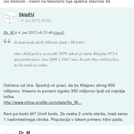
(so blokirali - nisem na tekočem) tuje spletne stavnice itd.
SkipEU
::
5. jun 2012, 00:42
Dr_M
je
4. jun 2012 ob 23:46
izjavil
:
In kam bodo skrili 500 mio ljudi v 88 letih?
One-child policy so uvedli 1979, takrat je imela Kitajska 975.4
mio prebivalcev, leta 2009 1,334.7 mio. In tale One-child policy
ne bo ostal za vedno.
Odvisno od vira. Spodnji vir pravi, da bo Kitajcev okrog 900
milijonov. Vseeno to pomeni izgubo 350 milijonov ljudi od najvišje
točke.
http://www.china-profile.com/data/fig_W...
Kam pa bodo šli? Umrli bodo. Za vsaka 2 umrla starša, imaš samo
1 nadomestnega otroka. Populacija v takem primeru hitro pada.
Dr_M