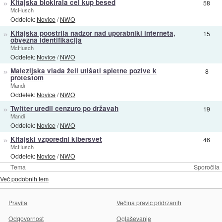
»
Kitajska blokirala cel kup besed
58
McHusch
Oddelek:
Novice
/
NWO
»
Kitajska poostrila nadzor nad uporabniki interneta,
15
obvezna identifikacija
McHusch
Oddelek:
Novice
/
NWO
»
Malezijska vlada želi utišati spletne pozive k
8
protestom
Mandi
Oddelek:
Novice
/
NWO
»
Twitter uredil cenzuro po državah
19
Mandi
Oddelek:
Novice
/
NWO
»
Kitajski vzporedni kibersvet
46
McHusch
Oddelek:
Novice
/
NWO
Tema
Sporočila
Več podobnih tem
Pravila
Večina pravic pridržanih
Odgovornost
Oglaševanje