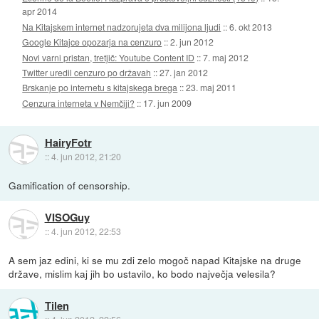
apr 2014
Na Kitajskem internet nadzorujeta dva milijona ljudi
::
6. okt 2013
Google Kitajce opozarja na cenzuro
::
2. jun 2012
Novi varni pristan, tretjič: Youtube Content ID
::
7. maj 2012
Twitter uredil cenzuro po državah
::
27. jan 2012
Brskanje po internetu s kitajskega brega
::
23. maj 2011
Cenzura interneta v Nemčiji?
::
17. jun 2009
HairyFotr
::
4. jun 2012, 21:20
Gamification of censorship.
VISOGuy
::
4. jun 2012, 22:53
A sem jaz edini, ki se mu zdi zelo mogoč napad Kitajske na druge
države, mislim kaj jih bo ustavilo, ko bodo največja velesila?
Tilen