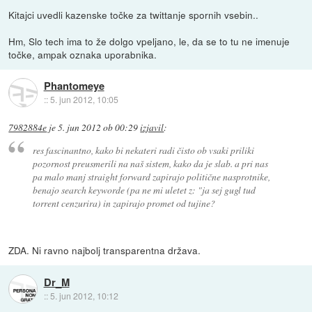
Kitajci uvedli kazenske točke za twittanje spornih vsebin..
Hm, Slo tech ima to že dolgo vpeljano, le, da se to tu ne imenuje
točke, ampak oznaka uporabnika.
Phantomeye
::
5. jun 2012, 10:05
7982884e
je
5. jun 2012 ob 00:29
izjavil
:
res fascinantno, kako bi nekateri radi čisto ob vsaki priliki
pozornost preusmerili na naš sistem, kako da je slab. a pri nas
pa malo manj straight forward zapirajo politične nasprotnike,
benajo search keyworde (pa ne mi uletet z: "ja sej gugl tud
torrent cenzurira) in zapirajo promet od tujine?
ZDA. Ni ravno najbolj transparentna država.
Dr_M
::
5. jun 2012, 10:12