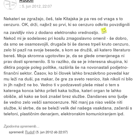
Rudolf
::
5. jun 2012, 22:07
Nekateri se zgražajo, češ, tale Kitajska je pa res od vraga s to
cenzuro. OK, drži, najbrž so prvi, ki so cenzuro odkrito povzdignili
na zavidljiv nivo z dodano elektronsko vrednostjo.
Nekoč mi je sodelavec pri kosilu zmagoslavno omenil - še dobro,
da smo se osamosvojili, drugače bi še danes trpeli kruto cenzuro,
zelo bi pazil na svoje besede, s kom se družiš, ali katero literaturo
bereš. Moja skromna ugotovitev je, da se glede omenjenega ni
prav dosti spremenilo. S to razliko, da se je interesna skupina, ki
diktira pogoje poleg politike, razširila še na novonastali podjetno-
finančni sektor. Časov, ko bi človek lahko brezskrbno povedal kar
mu leži na duši, pa makar, če gre za sveto resnico, itak nikoli ni bilo
in jih najbrž ne bo. Vedno ti v podzavesti pleše misel o tem s
katerega konca lahko prileti kaka tožba, kateri organ te lahko
obišče, ali kako se boš znašel brez službe. Dandanes smo ljudje
še vedno zelo vešči samocenzure. Nič manj pa niso vešče niti
službe, ki skrbe, da se beleži velik del našega vsakdana, začenši s
telefoni, plastičnim denarjem, elektronskim komuniciranjem ipd.
Zgodovina sprememb…
spremenil:
Rudolf
(
5. jun 2012 ob 22:07
)