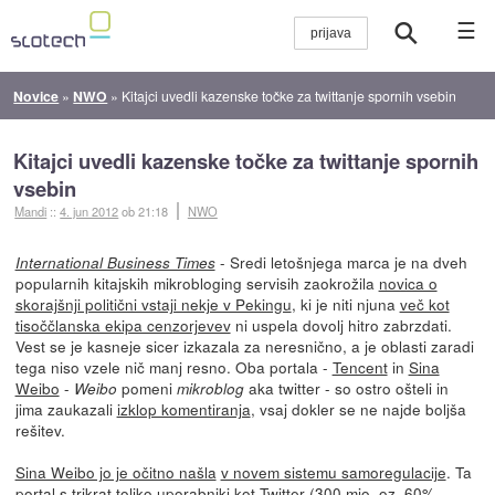
☰
Novice
»
NWO
»
Kitajci uvedli kazenske točke za twittanje spornih vsebin
Kitajci uvedli kazenske točke za twittanje spornih
vsebin
Mandi
::
4. jun 2012
ob 21:18
NWO
- Sredi letošnjega marca je na dveh
International Business Times
popularnih kitajskih mikrobloging servisih zaokrožila
novica o
skorajšnji politični vstaji nekje v Pekingu
, ki je niti njuna
več kot
tisoččlanska ekipa cenzorjevev
ni uspela dovolj hitro zabrzdati.
Vest se je kasneje sicer izkazala za neresnično, a je oblasti zaradi
tega niso vzele nič manj resno. Oba portala -
Tencent
in
Sina
Weibo
-
pomeni
aka twitter - so ostro ošteli in
Weibo
mikroblog
jima zaukazali
izklop komentiranja
, vsaj dokler se ne najde boljša
rešitev.
Sina Weibo jo je očitno našla
v novem sistemu samoregulacije
. Ta
portal s trikrat toliko uporabniki kot Twitter (300 mio, oz. 60%