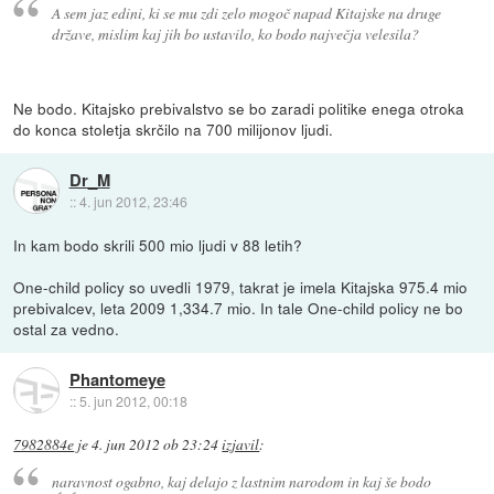
A sem jaz edini, ki se mu zdi zelo mogoč napad Kitajske na druge
države, mislim kaj jih bo ustavilo, ko bodo največja velesila?
Ne bodo. Kitajsko prebivalstvo se bo zaradi politike enega otroka
do konca stoletja skrčilo na 700 milijonov ljudi.
Dr_M
::
4. jun 2012, 23:46
In kam bodo skrili 500 mio ljudi v 88 letih?
One-child policy so uvedli 1979, takrat je imela Kitajska 975.4 mio
prebivalcev, leta 2009 1,334.7 mio. In tale One-child policy ne bo
ostal za vedno.
Phantomeye
::
5. jun 2012, 00:18
7982884e
je
4. jun 2012 ob 23:24
izjavil
:
naravnost ogabno, kaj delajo z lastnim narodom in kaj še bodo