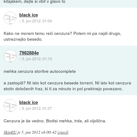
kitajskem, dejte si vbit v glavo to
black ice
::
5. jun 2012, 01:04
Kako ne morem temu reči cenzura? Potem mi pa najdi drugo,
ustreznejšo besedo.
7982884e
::
5. jun 2012, 01:13
mehka cenzura storitve autocomplete
a zastopiš? NI isto kot cenzura besede torrent. NI isto kot cenzura
stotin določenih fraz, ki ti za minuto in pol prekinejo povezavo.
black ice
::
5. jun 2012, 01:27
Cenzura je še vedno. Bodisi mehka, trda, ali vijolična.
SkipEU
je
5. jun 2012 ob 00:42
izjavil
: