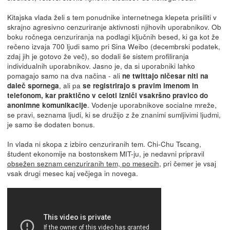
Kitajska vlada želi s tem ponudnike internetnega klepeta prisiliti v
skrajno agresivno cenzuriranje aktivnosti njihovih uporabnikov. Ob
boku ročnega cenzuriranja na podlagi ključnih besed, ki ga kot že
rečeno izvaja 700 ljudi samo pri Sina Weibo (decembrski podatek,
zdaj jih je gotovo že več), so dodali še sistem profiliranja
individualnih uporabnikov. Jasno je, da si uporabniki lahko
pomagajo samo na dva načina - ali
ne twittajo ničesar niti na
, ali pa
daleč spornega
se registrirajo s pravim imenom in
telefonom, kar praktično v celoti izniči vsakršno pravico do
. Vodenje uporabnikove socialne mreže,
anonimne komunikacije
se pravi, seznama ljudi, ki se družijo z že znanimi sumljivimi ljudmi,
je samo še dodaten bonus.
In vlada ni skopa z izbiro cenzuriranih tem. Chi-Chu Tscang,
študent ekonomije na bostonskem MIT-ju, je nedavni pripravil
obsežen seznam cenzuriranih tem, po mesecih
, pri čemer je vsaj
vsak drugi mesec kaj večjega in novega.