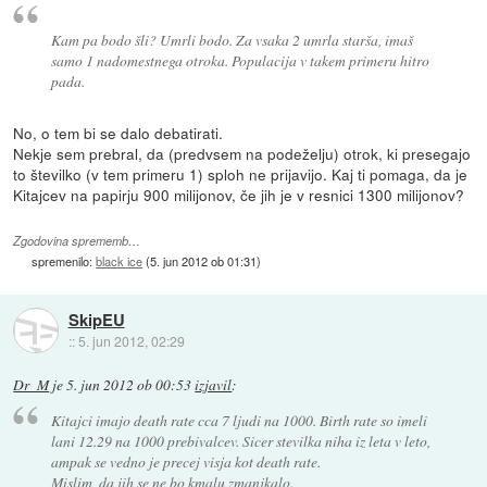
Kam pa bodo šli? Umrli bodo. Za vsaka 2 umrla starša, imaš
samo 1 nadomestnega otroka. Populacija v takem primeru hitro
pada.
No, o tem bi se dalo debatirati.
Nekje sem prebral, da (predvsem na podeželju) otrok, ki presegajo
to številko (v tem primeru 1) sploh ne prijavijo. Kaj ti pomaga, da je
Kitajcev na papirju 900 milijonov, če jih je v resnici 1300 milijonov?
Zgodovina sprememb…
spremenilo:
black ice
(
5. jun 2012 ob 01:31
)
SkipEU
::
5. jun 2012, 02:29
Dr_M
je
5. jun 2012 ob 00:53
izjavil
:
Kitajci imajo death rate cca 7 ljudi na 1000. Birth rate so imeli
lani 12.29 na 1000 prebivalcev. Sicer stevilka niha iz leta v leto,
ampak se vedno je precej visja kot death rate.
Mislim, da jih se ne bo kmalu zmanjkalo.