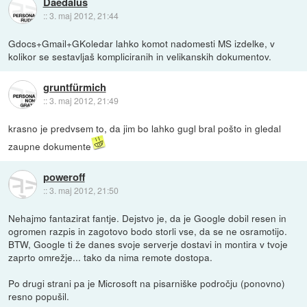
Daedalus
::
3. maj 2012, 21:44
Gdocs+Gmail+GKoledar lahko komot nadomesti MS izdelke, v
kolikor se sestavljaš kompliciranih in velikanskih dokumentov.
gruntfürmich
::
3. maj 2012, 21:49
krasno je predvsem to, da jim bo lahko gugl bral pošto in gledal
zaupne dokumente
poweroff
::
3. maj 2012, 21:50
Nehajmo fantazirat fantje. Dejstvo je, da je Google dobil resen in
ogromen razpis in zagotovo bodo storli vse, da se ne osramotijo.
BTW, Google ti že danes svoje serverje dostavi in montira v tvoje
zaprto omrežje... tako da nima remote dostopa.
Po drugi strani pa je Microsoft na pisarniške področju (ponovno)
resno popušil.