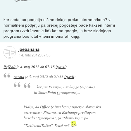
ker sedaj pa podjetja nič ne delajo preko interneta/lana? v
normalnem podjetju pa precej pogosteje pade kakšen interni
program (vzdrževanje itd) kot pa google, in brez slednjega
programa boš lutal v temi in omarah knjig.
joebanana
::
4. maj 2012, 07:38
RejZoR
je
4. maj 2012 ob 07:18
izjavil
:
carota
je
3. maj 2012 ob 21:33
izjavil
:
...ker jim Pisarna, Exchange (e-pošta)
in SharePoint (groupware)...
Vidim, da Office že ima lepo primerno slovensko
ustreznico - Pisarna, za Exchange predlagam
besedo "Izmenjava", za "SharePoint" pa
"DelitvenaTočka". Fensi ne?