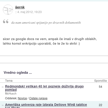
šernk
::
4. maj 2012, 19:23
da nam americani spijunijo po drzavnih dokumentih
sicer za google docs ne vem, ampak če imaš v drugih oblakih,
lahko komot enkripcijo uporabiš, če te že to skrbi :)
Vredno ogleda ...
Tema
Sporočila
»
Redmondski velikan 40 let pozneje doživlja drugo
54
pomlad
McHusch
Oddelek:
Novice
/
Ostale najave
»
Ameriška univerza raje izbrala Dellove Win8 tablice
22
kot iPade