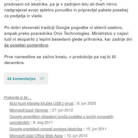
predvsem od iskalnika, pa je v zadnjem letu ali dveh mirno
nadgrajeval svojo spletno ponudbo in pripravljal pakete posebej
za podjetja in vlade.
Po dobri slovenski tradiciji Google pogodbe ni sklenil osebno,
ampak preko posrednika Onix Technologies. Ministrstvo v najavi
tudi ni skoparilo z lepimi besedami glede prihranka, kar zadnje dni
še posebej pomembno
.
Prve namestitve se začno kmalu, v produkcijo pa naj bi šli
decembra.
44 komentarjev
Preberite si še…
MJU kupil kitajske ključke USB z virusi
::
6. jun 2025
Microsoft kupil Yammer
::
27. jun 2012
Google ameriškim oblastem izroča podatke o svojih evropskih
uporabnikih
::
8. avg 2011
Google predstavil novosti svojega iskalnika
::
15. jun 2011
Microsoft izdal Office Web Apps
::
10. jun 2010