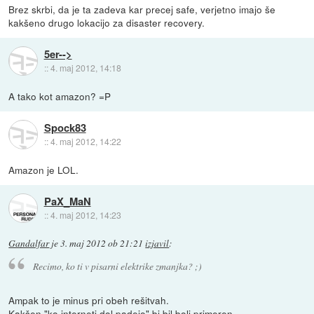
Brez skrbi, da je ta zadeva kar precej safe, verjetno imajo še
kakšeno drugo lokacijo za disaster recovery.
5er-->
::
4. maj 2012, 14:18
A tako kot amazon? =P
Spock83
::
4. maj 2012, 14:22
Amazon je LOL.
PaX_MaN
::
4. maj 2012, 14:23
Gandalfar
je
3. maj 2012 ob 21:21
izjavil
:
Recimo, ko ti v pisarni elektrike zmanjka? ;)
Ampak to je minus pri obeh rešitvah.
Kakšen "ko interneti dol padejo" bi bil bolj primeren.