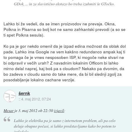
GDok, ... in za slavistično ekstazo bo treba izubmiti še GTočko.
Lahko bi že vedeli, da se imen proizvodov ne prevaja. Okna,
Polkna in Pisarna so bolj kot ne samo zafrkantski prevodi (a so se
ti spet Polkna sesula).
Ko pa je gor nekdo omenil da je izpad edina možnost da oblak dol
pade. Lahko ima Google ne vem kakšno redundanco ampak kaj ti
to pomaga če je vmes nesposoben ISP, ki mogoče neke stvari ne
bi odpravil v večih urah? Z navadnim lokalnim Officom bi lahko
mirno delal naprej, kaj boš pa s cloudom? Nekako pa dvomim, da
bo zadeva v cloudu samo do take mere, da bi bil slednji zgolj za
posodabljanje lokalno cachane verzije.
šernk
::
4. maj 2012, 07:24
Mesar
je
3. maj 2012 ob 22:50
izjavil
:
Lahko je elektrika pa je samo z internetom problem, ali pa celo
deluje obupno počasi, si lahko predstavljamo kako bo potem to
izgledalo...