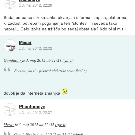
::
3. maj 2012, 22:28
Sedaj bo pa se stroka lahko ukvarjala s formati zapisa, platformo,
ki zadosti potrebam poganjanja teh "storitev" in seveda tako
naprej... Celo izbira na tržišču bo sedaj obstajala? Kdo bi si mislil.
Mesar
::
3. maj 2012, 22:32
Gandalfar
je
3. maj 2012 ob 21:21
izjavil
:
Recimo, ko ti v pisarni elektrike zmanjka? ;)
dovolj je da interneta zmanjka
Phantomeye
::
3. maj 2012, 22:37
Mesar
je
3. maj 2012 ob 22:32
izjavil
:
Gandalfar
je
3. maj 2012 ob 21:21
izjavil
: