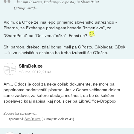
...ker jim Pisarna, Exchange (e-pošta) in SharePoint
(groupware)...
Vidim, da Office že ima lepo primerno slovensko ustreznico -
Pisarna, za Exchange predlagam besedo "Izmenjava", za
"SharePoint" pa "DelitvenaTočka". Fensi ne?
Šit, pardon, drekec, zdaj bomo imeli pa GPošto, GKoledar, GDok,
... in za slavistično ekstazo bo treba izubmiti še GTočko.
SlimDeluxe
::
3. maj 2012, 21:41
Am... Gdocs je cool za neke collab dokumente, ne more pa
popolnoma nadomestiti pisarne. Jaz v Gdocs večinoma delam
samo zadeve, za katere obstaja možnost, da bo še kakšen
sodelavec kdaj napisal kaj not, sicer pa LibreOffice/Dropbox
Zgodovina sprememb…
spremenil:
SlimDeluxe
(
3. maj 2012 ob 21:41
)