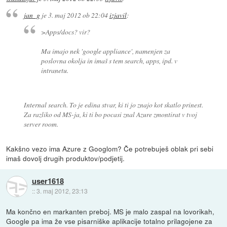
jan_g
je
3. maj 2012 ob 22:04
izjavil
:
>Apps/docs? vir?
Ma imajo nek 'google appliance', namenjen za
poslovna okolja in imaš s tem search, apps, ipd. v
intranetu.
Internal search. To je edina stvar, ki ti jo znajo kot skatlo prinest.
Za razliko od MS-ja, ki ti bo pocasi znal Azure zmontirat v tvoj
server room.
Kakšno vezo ima Azure z Googlom? Če potrebuješ oblak pri sebi
imaš dovolj drugih produktov/podjetij.
user1618
::
3. maj 2012, 23:13
Ma končno en markanten preboj. MS je malo zaspal na lovorikah,
Google pa ima že vse pisarniške aplikacije totalno prilagojene za