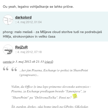
Ou yeah, legalno vohljačkanje se lahko prične.
darkolord
::
4. maj 2012, 01:04
phong: malo mešaš - za MSjeve cloud storitve tudi ne podrebuješ
HWja, strokovnjakov in veliko časa
RejZoR
::
4. maj 2012, 07:18
carota
je
3. maj 2012 ob 21:33
izjavil
:
...ker jim Pisarna, Exchange (e-pošta) in SharePoint
(groupware)...
Vidim, da Office že ima lepo primerno slovensko ustreznico -
Pisarna, za Exchange predlagam besedo "Izmenjava", za
"SharePoint" pa "DelitvenaTočka". Fensi ne?
Šit, pardon, drekec, zdaj bomo imeli pa GPošto, GKoledar,