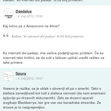
Daedalus
::
4. maj 2012, 15:50
Kaj točno pa z Amazonom ne štima?
Kakšen "ko interneti dol padejo" bi bil bolj primeren.
Ko interneti dol padejo, ima večina podjetij/uprav problem. Če so
interneti tako kritični, se da tudi s failover uplinki urediti rešitev za
take primere.
Spura
::
4. maj 2012, 19:07
Vseeno je razlika, ce je oblak v sloveniji ali pa v ameriki. Tako s
stalisca zanesljivosti kot tudi s stalisca varnosti (da nam americani
spijunijo po drzavnih dokumentih). Zato se drzavni aparati
izogibajo Blackberrya, ker gre vse cez kanadrske streznike. Za
drzave je to nesprejemljivo.