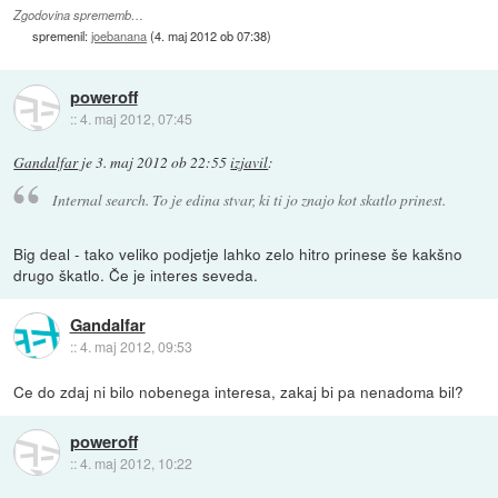
Zgodovina sprememb…
spremenil:
joebanana
(
4. maj 2012 ob 07:38
)
poweroff
::
4. maj 2012, 07:45
Gandalfar
je
3. maj 2012 ob 22:55
izjavil
:
Internal search. To je edina stvar, ki ti jo znajo kot skatlo prinest.
Big deal - tako veliko podjetje lahko zelo hitro prinese še kakšno
drugo škatlo. Če je interes seveda.
Gandalfar
::
4. maj 2012, 09:53
Ce do zdaj ni bilo nobenega interesa, zakaj bi pa nenadoma bil?
poweroff
::
4. maj 2012, 10:22