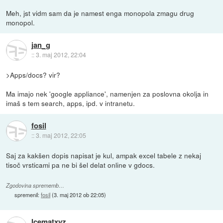
Meh, jst vidm sam da je namest enga monopola zmagu drug
monopol.
jan_g
::
3. maj 2012, 22:04
>Apps/docs? vir?
Ma imajo nek 'google appliance', namenjen za poslovna okolja in
imaš s tem search, apps, ipd. v intranetu.
fosil
::
3. maj 2012, 22:05
Saj za kakšen dopis napisat je kul, ampak excel tabele z nekaj
tisoč vrsticami pa ne bi šel delat online v gdocs.
Zgodovina sprememb…
spremenil:
fosil
(
3. maj 2012 ob 22:05
)
Icematxyz