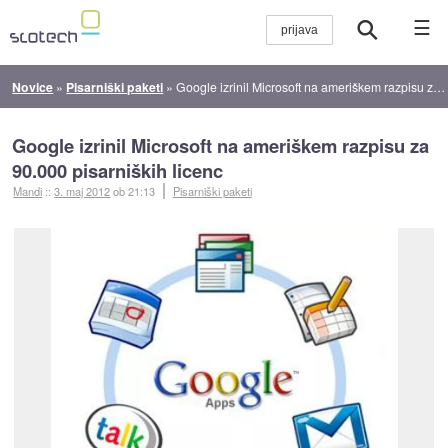
☰
Novice
»
Pisarniški paketi
»
Google izrinil Microsoft na ameriškem razpisu za 90.000 pisarniških licenc
Google izrinil Microsoft na ameriškem razpisu za
90.000 pisarniških licenc
Mandi
::
3. maj 2012
ob 21:13
Pisarniški paketi