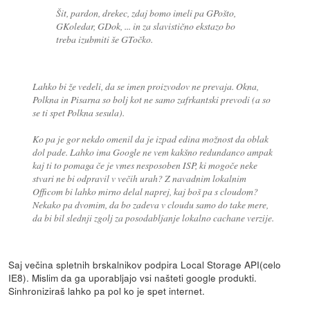
Šit, pardon, drekec, zdaj bomo imeli pa GPošto,
GKoledar, GDok, ... in za slavistično ekstazo bo
treba izubmiti še GTočko.
Lahko bi že vedeli, da se imen proizvodov ne prevaja. Okna,
Polkna in Pisarna so bolj kot ne samo zafrkantski prevodi (a so
se ti spet Polkna sesula).
Ko pa je gor nekdo omenil da je izpad edina možnost da oblak
dol pade. Lahko ima Google ne vem kakšno redundanco ampak
kaj ti to pomaga če je vmes nesposoben ISP, ki mogoče neke
stvari ne bi odpravil v večih urah? Z navadnim lokalnim
Officom bi lahko mirno delal naprej, kaj boš pa s cloudom?
Nekako pa dvomim, da bo zadeva v cloudu samo do take mere,
da bi bil slednji zgolj za posodabljanje lokalno cachane verzije.
Saj večina spletnih brskalnikov podpira Local Storage API(celo
IE8). Mislim da ga uporabljajo vsi našteti google produkti.
Sinhroniziraš lahko pa pol ko je spet internet.