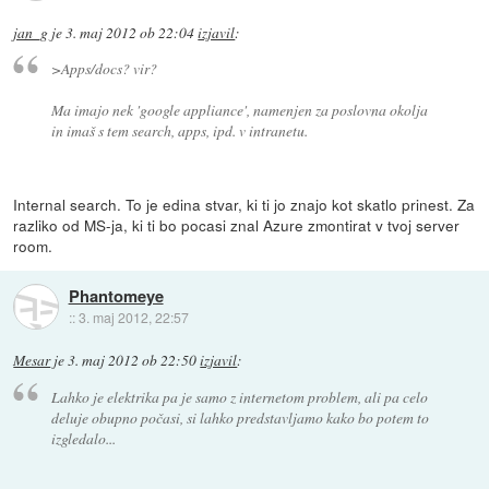
jan_g
je
3. maj 2012 ob 22:04
izjavil
:
>Apps/docs? vir?
Ma imajo nek 'google appliance', namenjen za poslovna okolja
in imaš s tem search, apps, ipd. v intranetu.
Internal search. To je edina stvar, ki ti jo znajo kot skatlo prinest. Za
razliko od MS-ja, ki ti bo pocasi znal Azure zmontirat v tvoj server
room.
Phantomeye
::
3. maj 2012, 22:57
Mesar
je
3. maj 2012 ob 22:50
izjavil
:
Lahko je elektrika pa je samo z internetom problem, ali pa celo
deluje obupno počasi, si lahko predstavljamo kako bo potem to
izgledalo...