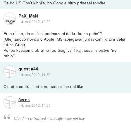
Če bo US Gov't kihnila, bo Google hitro prinesel robčke.
PaX_MaN
::
4. maj 2012, 10:39
Er, a ni tko, da so "usi podmazani da kr danka peče"?
(Glej tanovo novico o Apple, MS izbjegavanju davkom, ki zihr velja
tut za Gugl)
Pol bo kvečjemu obratno (bo Gugl vsilil kaj, česar v bistvu "ne
rabjo")
guest #44
::
4. maj 2012, 11:39
Cloud = centralized = not safe = me not like
šernk
::
4. maj 2012, 14:00
Cloud = centralized = not safe = me not like