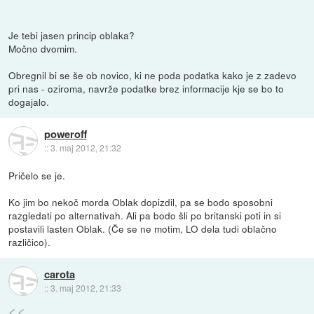
Je tebi jasen princip oblaka?
Močno dvomim.
Obregnil bi se še ob novico, ki ne poda podatka kako je z zadevo
pri nas - oziroma, navrže podatke brez informacije kje se bo to
dogajalo.
poweroff
::
3. maj 2012, 21:32
Pričelo se je.
Ko jim bo nekoč morda Oblak dopizdil, pa se bodo sposobni
razgledati po alternativah. Ali pa bodo šli po britanski poti in si
postavili lasten Oblak. (Če se ne motim, LO dela tudi oblačno
različico).
carota
::
3. maj 2012, 21:33