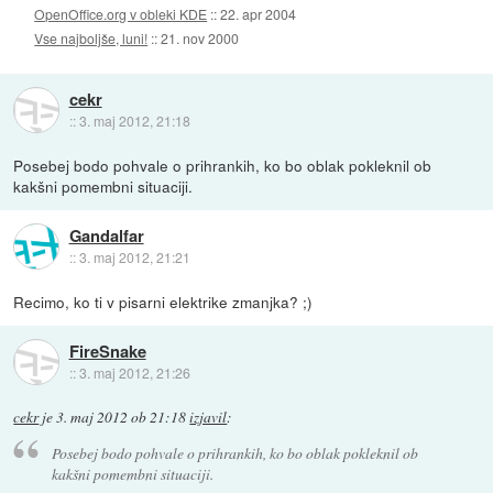
OpenOffice.org v obleki KDE
::
22. apr 2004
Vse najboljše, luni!
::
21. nov 2000
cekr
::
3. maj 2012, 21:18
Posebej bodo pohvale o prihrankih, ko bo oblak pokleknil ob
kakšni pomembni situaciji.
Gandalfar
::
3. maj 2012, 21:21
Recimo, ko ti v pisarni elektrike zmanjka? ;)
FireSnake
::
3. maj 2012, 21:26
cekr
je
3. maj 2012 ob 21:18
izjavil
:
Posebej bodo pohvale o prihrankih, ko bo oblak pokleknil ob
kakšni pomembni situaciji.