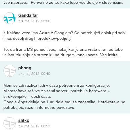
vse naprave... Pohvalno že to, kako lepo vse deluje v slovenščini.
Gandalfar
::
3. maj 2012, 23:26
> Kakšno vezo ima Azure z Googlom? Če potrebuješ oblak pri sebi
imaš dovolj drugih produktov/podjetij.
To, da ti zna MS ponudit vec, nekaj kar je ena vrata stran od tebe
in isto izkusnjo na strezniku na drugem koncu sveta. Vec izbire.
phong
::
4. maj 2012, 00:40
Meni se zdi razlika tudi v času potrebnem za konfiguracijo.
Microsoftove rešitve z vsemi serverji potrebuje hardware +
strokovnjake + dosti časa.
Google Apps deluje po 1 uri dela tudi za začetnike. Hardware-a ne
potrebuješ, razen internetne povezave.
slitkx
::
4. maj 2012, 00:51