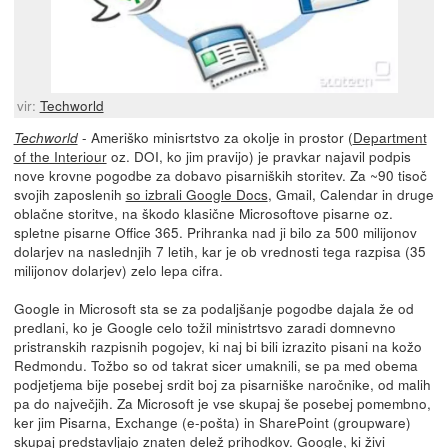
vir:
Techworld
- Ameriško minisrtstvo za okolje in prostor (
Department
Techworld
of the Interiour
oz. DOI, ko jim pravijo) je pravkar najavil podpis
nove krovne pogodbe za dobavo pisarniških storitev. Za ~90 tisoč
svojih zaposlenih
so izbrali Google Docs
, Gmail, Calendar in druge
oblačne storitve, na škodo klasične Microsoftove pisarne oz.
spletne pisarne Office 365. Prihranka nad ji bilo za 500 milijonov
dolarjev na naslednjih 7 letih, kar je ob vrednosti tega razpisa (35
milijonov dolarjev) zelo lepa cifra.
Google in Microsoft sta se za podaljšanje pogodbe dajala že od
predlani, ko je Google celo tožil ministrtsvo zaradi domnevno
pristranskih razpisnih pogojev, ki naj bi bili izrazito pisani na kožo
Redmondu. Tožbo so od takrat sicer umaknili, se pa med obema
podjetjema bije posebej srdit boj za pisarniške naročnike, od malih
pa do največjih. Za Microsoft je vse skupaj še posebej pomembno,
ker jim Pisarna, Exchange (e-pošta) in SharePoint (groupware)
skupaj predstavljajo znaten delež prihodkov. Google, ki živi