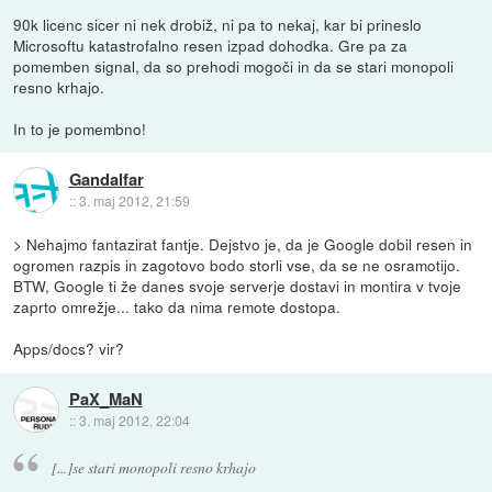
90k licenc sicer ni nek drobiž, ni pa to nekaj, kar bi prineslo
Microsoftu katastrofalno resen izpad dohodka. Gre pa za
pomemben signal, da so prehodi mogoči in da se stari monopoli
resno krhajo.
In to je pomembno!
Gandalfar
::
3. maj 2012, 21:59
> Nehajmo fantazirat fantje. Dejstvo je, da je Google dobil resen in
ogromen razpis in zagotovo bodo storli vse, da se ne osramotijo.
BTW, Google ti že danes svoje serverje dostavi in montira v tvoje
zaprto omrežje... tako da nima remote dostopa.
Apps/docs? vir?
PaX_MaN
::
3. maj 2012, 22:04
[...]se stari monopoli resno krhajo