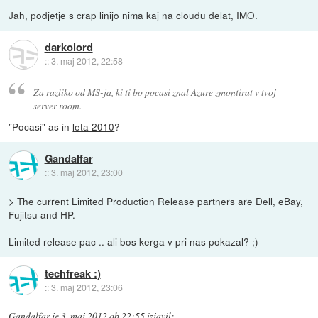
Jah, podjetje s crap linijo nima kaj na cloudu delat, IMO.
darkolord
::
3. maj 2012, 22:58
Za razliko od MS-ja, ki ti bo pocasi znal Azure zmontirat v tvoj
server room.
"Pocasi" as in
leta 2010
?
Gandalfar
::
3. maj 2012, 23:00
> The current Limited Production Release partners are Dell, eBay,
Fujitsu and HP.
Limited release pac .. ali bos kerga v pri nas pokazal? ;)
techfreak :)
::
3. maj 2012, 23:06
Gandalfar
je
3. maj 2012 ob 22:55
izjavil
: