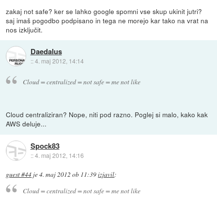
zakaj not safe? ker se lahko google spomni vse skup ukinit jutri?
saj imaš pogodbo podpisano in tega ne morejo kar tako na vrat na
nos izključit.
Daedalus
::
4. maj 2012, 14:14
Cloud = centralized = not safe = me not like
Cloud centraliziran? Nope, niti pod razno. Poglej si malo, kako kak
AWS deluje...
Spock83
::
4. maj 2012, 14:16
guest #44
je
4. maj 2012 ob 11:39
izjavil
:
Cloud = centralized = not safe = me not like