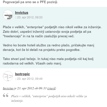
Pogovarjali pa smo se o PFE poziciji.
Invictus
::
23. apr 2012, 09:33
Plače v velikih, "enterprise" podjetjih niso nikoli velike za inženirje.
Zato dobri, uspešni inženirji ustanovijo svoja podjetja ali pa
"freelancajo" in na ta način zaslužijo precej več.
Vedno ko boste hoteli službo za redno plačo, pričakujte manj
denarja, kot če bi delali na projektu preko pogodbe.
Tako stvari pač tečejo. In tukaj niso mala podjetja nič kaj bolj
radodarna od velikih. Včasih celo manj.
Isotropic
::
23. apr 2012, 09:49
Invictus
je
23. apr 2012 ob 09:33
izjavil
:
Plače v velikih, "enterprise" podjetjih niso nikoli velike za
inženirje.