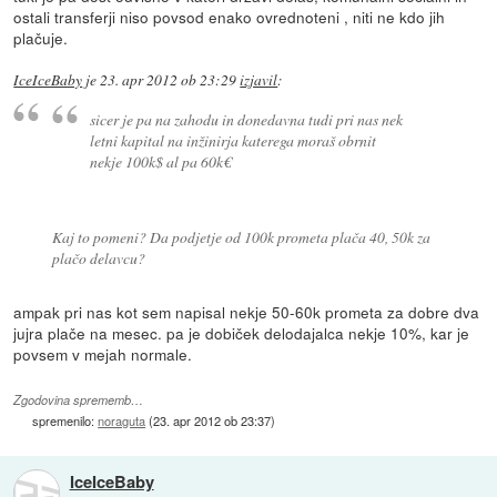
ostali transferji niso povsod enako ovrednoteni , niti ne kdo jih
plačuje.
IceIceBaby
je
23. apr 2012 ob 23:29
izjavil
:
sicer je pa na zahodu in donedavna tudi pri nas nek
letni kapital na inžinirja katerega moraš obrnit
nekje 100k$ al pa 60k€
Kaj to pomeni? Da podjetje od 100k prometa plača 40, 50k za
plačo delavcu?
ampak pri nas kot sem napisal nekje 50-60k prometa za dobre dva
jujra plače na mesec. pa je dobiček delodajalca nekje 10%, kar je
povsem v mejah normale.
Zgodovina sprememb…
spremenilo:
noraguta
(
23. apr 2012 ob 23:37
)
IceIceBaby