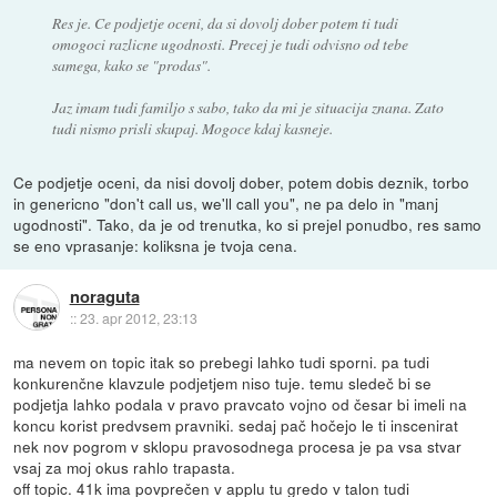
Res je. Ce podjetje oceni, da si dovolj dober potem ti tudi
omogoci razlicne ugodnosti. Precej je tudi odvisno od tebe
samega, kako se "prodas".
Jaz imam tudi familjo s sabo, tako da mi je situacija znana. Zato
tudi nismo prisli skupaj. Mogoce kdaj kasneje.
Ce podjetje oceni, da nisi dovolj dober, potem dobis deznik, torbo
in genericno "don't call us, we'll call you", ne pa delo in "manj
ugodnosti". Tako, da je od trenutka, ko si prejel ponudbo, res samo
se eno vprasanje: koliksna je tvoja cena.
noraguta
::
23. apr 2012, 23:13
ma nevem on topic itak so prebegi lahko tudi sporni. pa tudi
konkurenčne klavzule podjetjem niso tuje. temu sledeč bi se
podjetja lahko podala v pravo pravcato vojno od česar bi imeli na
koncu korist predvsem pravniki. sedaj pač hočejo le ti inscenirat
nek nov pogrom v sklopu pravosodnega procesa je pa vsa stvar
vsaj za moj okus rahlo trapasta.
off topic. 41k ima povprečen v applu tu gredo v talon tudi