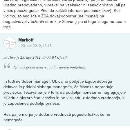
uradno prepovedano, v praksi pa vsekakor ni sankcionirano (ali pa
vmes poseže gusar Pirc, da zaščiti interese posameznikov). Kot
vidimo, so sodišča v ZDA dokaj odporna (ne imune!) na
bogastvo/vpliv toženih strank, v Sloveniji pa si tega istega ne upam
trditi.
Markoff
::
23. apr 2012, 13:15
mr1two
je
23. apr 2012 ob 00:04
izjavil
:
Ni vsak dober delavec tudi uspešen podjetnik.
In tudi ne dober manager. Običajno podjetje izgubi dobrega
delavca in pridobi slabega managerja, če človeka napreduje
previsoko. Težava pa je v tem, da podjetja monetarno nagrajujejo v
skladu s hierarhično lestvico in ne v skladu z dodano vrednostjo, ki
jo zaposlenec podjetju prinese.
Res pa je merjenje dodane vrednosti pogosto težko, če ne
nemogoče.