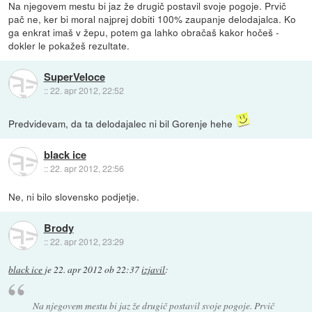
Na njegovem mestu bi jaz že drugič postavil svoje pogoje. Prvič
pač ne, ker bi moral najprej dobiti 100% zaupanje delodajalca. Ko
ga enkrat imaš v žepu, potem ga lahko obračaš kakor hočeš -
dokler le pokažeš rezultate.
SuperVeloce
::
22. apr 2012, 22:52
Predvidevam, da ta delodajalec ni bil Gorenje hehe
black ice
::
22. apr 2012, 22:56
Ne, ni bilo slovensko podjetje.
Brody
::
22. apr 2012, 23:29
black ice
je
22. apr 2012 ob 22:37
izjavil
:
Na njegovem mestu bi jaz že drugič postavil svoje pogoje. Prvič