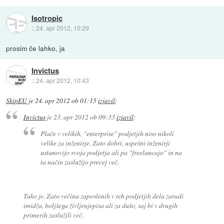
Isotropic
::
24. apr 2012, 10:29
prosim če lahko, ja
Invictus
::
24. apr 2012, 10:43
SkipEU
je
24. apr 2012 ob 01:15
izjavil
:
Invictus
je
23. apr 2012 ob 09:33
izjavil
:
Plače v velikih, "enterprise" podjetjih niso nikoli
velike za inženirje. Zato dobri, uspešni inženirji
ustanovijo svoja podjetja ali pa "freelancajo" in na
ta način zaslužijo precej več.
Tako je. Zato večina zaposlenih v teh podjetjih dela zaradi
imidža, boljšega življenjepisa ali za dušo, saj bi v drugih
primerih zaslužili več.