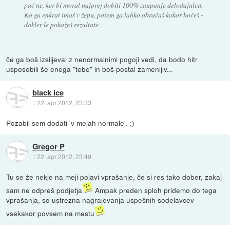
pač ne, ker bi moral najprej dobiti 100% zaupanje delodajalca.
Ko ga enkrat imaš v žepu, potem ga lahko obračaš kakor hočeš -
dokler le pokažeš rezultate.
če ga boš izsiljeval z nenormalnimi pogoji vedi, da bodo hitr
usposobili še enega "tebe" in boš postal zamenljiv...
black ice
::
22. apr 2012, 23:33
Pozabil sem dodati 'v mejah normale'. ;)
Gregor P
::
22. apr 2012, 23:49
Tu se že nekje na meji pojavi vprašanje, če si res tako dober, zakaj
sam ne odpreš podjetja
Ampak preden sploh pridemo do tega
vprašanja, so ustrezna nagrajevanja uspešnih sodelavcev
vsekakor povsem na mestu