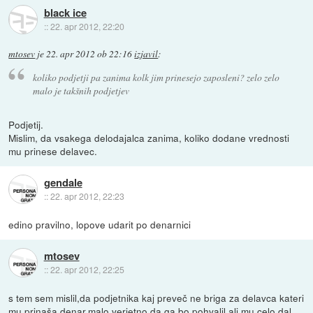
black ice
::
22. apr 2012, 22:20
mtosev
je
22. apr 2012 ob 22:16
izjavil
:
koliko podjetji pa zanima kolk jim prinesejo zaposleni? zelo zelo
malo je takšnih podjetjev
Podjetij.
Mislim, da vsakega delodajalca zanima, koliko dodane vrednosti
mu prinese delavec.
gendale
::
22. apr 2012, 22:23
edino pravilno, lopove udarit po denarnici
mtosev
::
22. apr 2012, 22:25
s tem sem mislil,da podjetnika kaj preveč ne briga za delavca kateri
mu prinaša denar.malo verjetno,da ga bo pohvalil ali mu celo dal