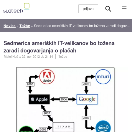
☰
Novice
»
Tožbe
»
Sedmerica ameriških IT-velikanov bo tožena zaradi dogovarjanja o plačah
Sedmerica ameriških IT-velikanov bo tožena
zaradi dogovarjanja o plačah
Matej Huš
::
22. apr 2012
ob 21:14
Tožbe