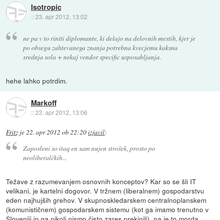
Isotropic
::
23. apr 2012, 13:02
ne pa v to riniti diplomante, ki delajo na delovnih mestih, kjer je
po obsegu zahtevanega znanja potrebna kvecjemu kaksna
srednja sola + nekaj vendor specific usposabljanja.
hehe lahko potrdim.
Markoff
::
23. apr 2012, 13:06
Fritz
je
22. apr 2012 ob 22:20
izjavil
:
Zaposleni so itaq en sam nujen strošek, prosto po
neoliberalčkih...
Težave z razumevanjem osnovnih konceptov? Kar so se šli IT
velikani, je kartelni dogovor. V tržnem (liberalnem) gospodarstvu
eden najhujših grehov. V skupnoskledarskem centralnoplanskem
(komunističnem) gospodarskem sistemu (kot ga imamo trenutno v
Sloveniji in ga nikoli nismo čisto zares prekinili), pa je to morda