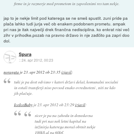
firme in je razmerje med prometom in zaposlenimi res tam nekje.
jap to je nekje limit pod katerega se ne smeš spustit. zuni pride pa
plača lahko tudi jurja več ob enakem podobnem prometu. ampak
pri nas je itak največji drek finančna nedisciplina. ko enkrat nisi več
zihr v prihodke,pozab na pravno državo in nje zađčito pa zapri doo
dol.
Spura
::
24. apr 2012, 00:23
noraguta
je
23. apr 2012 ob 23:35
izjavil
:
tuki je pa dost odvisno v kateri državi delaš, komunalni socialni
in ostali transferji niso povsod enako ovrednoteni , niti ne kdo
jih plačuje.
IceIceBaby
je
23. apr 2012 ob 23:29
izjavil
:
sicer je pa na zahodu in donedavna
tudi pri nas nek letni kapital na
inžinirja katerega moraš obrnit nekje
100k$ al pa 60k€