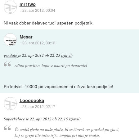
mr1two
::
23. apr 2012, 00:04
Ni vsak dober delavec tudi uspešen podjetnik.
Mesar
::
23. apr 2012, 00:12
gendale
je
22. apr 2012 ob 22:23
izjavil
:
edino pravilno, lopove udarit po denarnici
Po ledvici! 10000 po zaposlenem ni nič za tako podjetje!
Looooooka
::
23. apr 2012, 02:17
SuperVeloce
je
22. apr 2012 ob 22:15
izjavil
:
Če sodiš glede na naše plače, bi se človek res praskal po glavi,
kaj se grejo tile inženirji... ampak pri nas je enako,