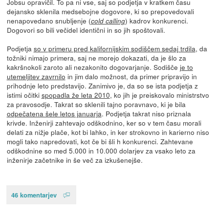
Jobsu opravičil. To pa ni vse, saj so podjetja v kratkem času
dejansko sklenila medsebojne dogovore, ki so prepovedovali
nenapovedano snubljenje (
) kadrov konkurenci.
cold calling
Dogovori so bili večidel identični in so jih spoštovali.
Podjetja
so v primeru pred kalifornijskim sodiščem sedaj trdila
, da
tožniki nimajo primera, saj ne morejo dokazati, da je šlo za
kakršnokoli zaroto ali nezakonito dogovarjanje. Sodišče
je to
utemeljitev zavrnilo
in jim dalo možnost, da primer pripravijo in
prihodnje leto predstavijo. Zanimivo je, da so se ista podjetja z
istimi očitki
spopadla že leta 2010
, ko jih je preiskovalo ministrstvo
za pravosodje. Takrat so sklenili tajno poravnavo, ki je bila
odpečatena šele letos januarja
. Podjetja takrat niso priznala
krivde. Inženirji zahtevajo odškodnino, ker so v tem času morali
delati za nižje plače, kot bi lahko, in ker strokovno in karierno niso
mogli tako napredovati, kot če bi šli h konkurenci. Zahtevane
odškodnine so med 5.000 in 10.000 dolarjev za vsako leto za
inženirje začetnike in še več za izkušenejše.
46 komentarjev