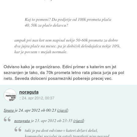
Kaj to pomeni? Da podjetje od 100k prometa plača
40, 50k za plačo delavcu?
ampak pri nas kot sem napisal nekje 50-60k prometa za dobre
dva jujra plače na mesec. pa je dobiček delodajalca nekje 10%,
kar je povsem v mejah normale.
Odvisno kako je organizirano. Edini primer s katerim sm jst
seznanjen je tako, da 70k prometa letno rata placa jurja pa pol
neto. Seveda doloceni posamezniki poberejo precej vec.
noraguta
::
24. apr 2012, 00:37
Spura
je
24. apr 2012 ob 00:23
izjavil
:
noraguta
je
23. apr 2012 ob 23:35
izjavil
:
tuki je pa dost odvisno v kateri državi delaš,
komunalni socialni in ostali transferji niso povsod