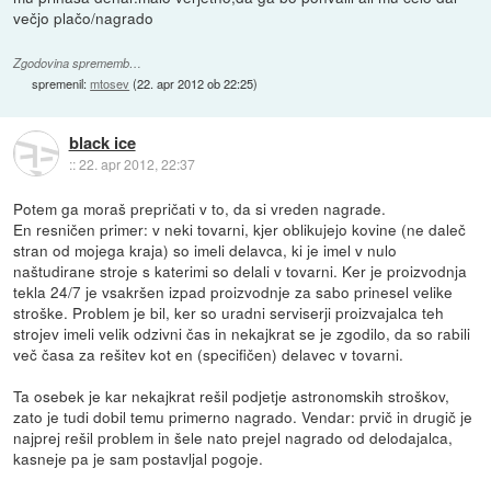
večjo plačo/nagrado
Zgodovina sprememb…
spremenil:
mtosev
(
22. apr 2012 ob 22:25
)
black ice
::
22. apr 2012, 22:37
Potem ga moraš prepričati v to, da si vreden nagrade.
En resničen primer: v neki tovarni, kjer oblikujejo kovine (ne daleč
stran od mojega kraja) so imeli delavca, ki je imel v nulo
naštudirane stroje s katerimi so delali v tovarni. Ker je proizvodnja
tekla 24/7 je vsakršen izpad proizvodnje za sabo prinesel velike
stroške. Problem je bil, ker so uradni serviserji proizvajalca teh
strojev imeli velik odzivni čas in nekajkrat se je zgodilo, da so rabili
več časa za rešitev kot en (specifičen) delavec v tovarni.
Ta osebek je kar nekajkrat rešil podjetje astronomskih stroškov,
zato je tudi dobil temu primerno nagrado. Vendar: prvič in drugič je
najprej rešil problem in šele nato prejel nagrado od delodajalca,
kasneje pa je sam postavljal pogoje.