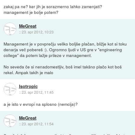
zakaj pa ne? ker jih je sorazmerno lahko zamenjati?
management je bolje potem?
MeGreat
::
23. apr 2012, 10:23
Management je v povprečju veliko boljše plačan, bližje kot si toku
denarja več pobereš :). Ogromno ljudi v US gre v "engineering
college" da potem lažje prileze v management.
No seveda če si nenadomestljiv, boš imel takšno plačo kot boš
rekel. Ampak takih je malo
Isotropic
::
23. apr 2012, 11:45
a je isto v evropi na splosno (nemcija)?
MeGreat
::
23. apr 2012, 11:54