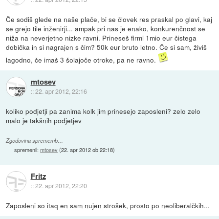
Če sodiš glede na naše plače, bi se človek res praskal po glavi, kaj
se grejo tile inženirji... ampak pri nas je enako, konkurenčnost se
niža na neverjetno nizke ravni. Prineseš firmi 1mio eur čistega
dobička in si nagrajen s čim? 50k eur bruto letno. Če si sam, živiš
lagodno, če imaš 3 šolajoče otroke, pa ne ravno.
mtosev
::
22. apr 2012, 22:16
koliko podjetji pa zanima kolk jim prinesejo zaposleni? zelo zelo
malo je takšnih podjetjev
Zgodovina sprememb…
spremenil:
mtosev
(
22. apr 2012 ob 22:18
)
Fritz
::
22. apr 2012, 22:20
Zaposleni so itaq en sam nujen strošek, prosto po neoliberalčkih...