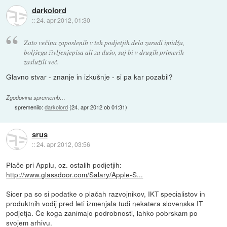
darkolord
::
24. apr 2012, 01:30
Zato večina zaposlenih v teh podjetjih dela zaradi imidža,
boljšega življenjepisa ali za dušo, saj bi v drugih primerih
zaslužili več.
Glavno stvar - znanje in izkušnje - si pa kar pozabil?
Zgodovina sprememb…
spremenilo:
darkolord
(
24. apr 2012 ob 01:31
)
srus
::
24. apr 2012, 03:56
Plače pri Applu, oz. ostalih podjetjih:
http://www.glassdoor.com/Salary/Apple-S...
Sicer pa so si podatke o plačah razvojnikov, IKT specialistov in
produktnih vodij pred leti izmenjala tudi nekatera slovenska IT
podjetja. Če koga zanimajo podrobnosti, lahko pobrskam po
svojem arhivu.