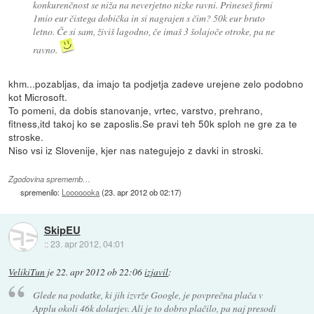
konkurenčnost se niža na neverjetno nizke ravni. Prineseš firmi
1mio eur čistega dobička in si nagrajen s čim? 50k eur bruto
letno. Če si sam, živiš lagodno, če imaš 3 šolajoče otroke, pa ne
ravno.
khm...pozabljas, da imajo ta podjetja zadeve urejene zelo podobno
kot Microsoft.
To pomeni, da dobis stanovanje, vrtec, varstvo, prehrano,
fitness,itd takoj ko se zaposlis.Se pravi teh 50k sploh ne gre za te
stroske.
Niso vsi iz Slovenije, kjer nas nategujejo z davki in stroski.
Zgodovina sprememb…
spremenilo:
Looooooka
(
23. apr 2012 ob 02:17
)
SkipEU
::
23. apr 2012, 04:01
VelikiTun
je
22. apr 2012 ob 22:06
izjavil
:
Glede na podatke, ki jih izvrže Google, je povprečna plača v
Applu okoli 46k dolarjev. Ali je to dobro plačilo, pa naj presodi