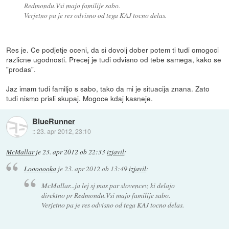
Redmondu.Vsi majo familije sabo.
Verjetno pa je res odvisno od tega KAJ tocno delas.
Res je. Ce podjetje oceni, da si dovolj dober potem ti tudi omogoci
razlicne ugodnosti. Precej je tudi odvisno od tebe samega, kako se
"prodas".
Jaz imam tudi familjo s sabo, tako da mi je situacija znana. Zato
tudi nismo prisli skupaj. Mogoce kdaj kasneje.
BlueRunner
::
23. apr 2012, 23:10
McMallar
je
23. apr 2012 ob 22:33
izjavil
:
Looooooka
je
23. apr 2012 ob 13:49
izjavil
:
McMallar...ja lej sj mas par slovencev, ki delajo
direktno pr Redmondu.Vsi majo familije sabo.
Verjetno pa je res odvisno od tega KAJ tocno delas.