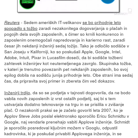
- Sedem ameriških IT-velikanov
se bo prihodnje leto
Reuters
spopadlo s tožbo
zaradi nezakonitega dogovarjanja o plačah in
pogojih dela svojih zaposlenih, s čimer so krnili konkurenco in
zaposlenim onemogočali napredovanja in karierno rast, zaradi
česar jih nekdanji inženirji sedaj tožijo. Tako je odločilo sodišče v
San Joseju v Kaliforniji, ko so poskušali Apple, Google, Intel,
Adobe, Intuit, Pixar in Lucasfilm doseči, da bi sodišče tožbeni
zahtevek inženirjev kot neutemeljenega zavrglo. Skupinska tožba,
v kateri je trenutno povezanih pet nekdanjih zaposlenih, bo svoj
epilog dobila na sodišču junija prihodnje leto. Obe strani ima sedaj
čas, da pripravita svoj primer in zbereta čim več dokazov.
Inženirji trdijo
, da so se podjetja v tajnosti dogovorila, da ne bodo
vabila novih zaposlenih iz vrst ostalih podjetij, saj bi s tem
ustvarjala dodatno tekmovanje na trgu in se prisilila v zvišanje
plač. O nezakoniti praksi se je začelo govoriti leta 2007, ko je
Applov Steve Jobs poslal elektronsko sporočilo Ericu Schmidtu v
Google, naj vendarle prenehajo vabiti Applove inženirje. Schmidt
je sporočilo posredoval ključnim možem v Googlu, odpustil
kadrovinka, ki je poskušal privabiti Applovega inženirja, in se