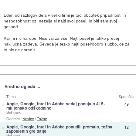
Eden od razlogov dela v veliki firmi je tudi obcutek pripadnosti in
nesposobnost oz. nezelja si najti svoj posel. In biti sam svoj
gospod.
Kar ni nic narobe. Niso vsi za vse. Najti posel je lahko precej
nakljucna zadeva. Seveda je tezko najti posel/dobro sluzbo, ce za
to nic ne naredis ...
Vredno ogleda ...
Tema
Sporočila
»
Apple, Google, Intel in Adobe sedaj ponujajo 415-
49
milijonsko odškodnino
McHusch
Oddelek:
Novice
/
Tožbe
»
Apple, Google, Intel in Adobe ponudili premalo, tožba
12
zaposlenih gre dalje
McHusch