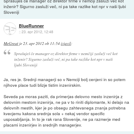
Sprašuješ če manager oz direktor firme v nemčiji zasluži več kot
inženir? Sigurno zasluži več, ni pa take razlike kot npr v naši ljubi
Sloveniji
BlueRunner
::
23. apr 2012, 12:48
MeGreat
je
23. apr 2012 ob 11:54
izjavil
:
Sprašuješ če manager oz direktor firme v nemčiji zasluži več kot
inženir? Sigurno zasluži več, ni pa take razlike kot npr v naši
ljubi Sloveniji
Ja, res je. Srednji managerji so v Nemciji bolj cenjeni in so potem
njihove place tudi blizje tistim inzenirskim.
Seveda pa moras paziti, da primerjas delovno mesto inzenirja z
delovnim mestom inzenirja, ne pa v to riniti diplomante, ki delajo na
delovnih mestih, kjer je po obsegu zahtevanega znanja potrebna
kvecjemu kaksna srednja sola + nekaj vendor specific
usposabljanja. In to je rak rana Slovenije, ne pa razmerje med
placami inzenirjev in srednjih managerjev.