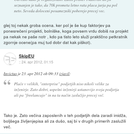
seznanjen je tako, da 70k prometa letno rata placa jurja pa pol
neto. Seveda doloceni posamezniki poberejo precej vec.
glej toj nekak groba ocena. ker pol je še kup faktorjev pa
ponesrečeni projekti, bolniške, koga povsem vrdu dobiš na projekt
pa nekak ne paše notr , kdo pa tisto leto služi praktično petkratnik
zgornje ocene(pa muj tud dobr dat kak piškot).
SkipEU
::
24. apr 2012, 01:15
Invictus
je
23. apr 2012 ob 09:33
izjavil
:
Plače v velikih, "enterprise" podjetjih niso nikoli velike za
inženirje. Zato dobri, uspešni inženirji ustanovijo svoja podjetja
ali pa "freelancajo" in na ta način zaslužijo precej več.
Tako je. Zato večina zaposlenih v teh podjetjih dela zaradi imidža,
boljšega življenjepisa ali za dušo, saj bi v drugih primerih zaslužili
več.