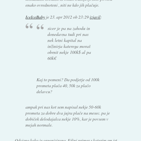
enako ovrednoteni , niti ne kdo jih plačuje.
IceIceBaby
je
23. apr 2012 ob 23:29
izjavil
:
sicer je pa na zahodu in
donedavna tudi pri nas
nek letni kapital na
inžinirja katerega moraš
obrnit nekje 100k$ al pa
60k€
Kaj to pomeni? Da podjetje od 100k
prometa plača 40, 50k za plačo
delavcu?
ampak pri nas kot sem napisal nekje 50-60k
prometa za dobre dva jujra plače na mesec. pa je
dobiček delodajalca nekje 10%, kar je povsem v
mejah normale.
Odvisno kako je organizirano. Edini primer s katerim sm jst