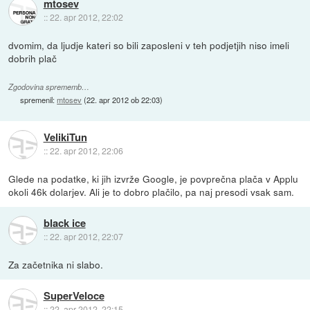
mtosev
::
22. apr 2012, 22:02
dvomim, da ljudje kateri so bili zaposleni v teh podjetjih niso imeli
dobrih plač
Zgodovina sprememb…
spremenil:
mtosev
(
22. apr 2012 ob 22:03
)
VelikiTun
::
22. apr 2012, 22:06
Glede na podatke, ki jih izvrže Google, je povprečna plača v Applu
okoli 46k dolarjev. Ali je to dobro plačilo, pa naj presodi vsak sam.
black ice
::
22. apr 2012, 22:07
Za začetnika ni slabo.
SuperVeloce
::
22. apr 2012, 22:15