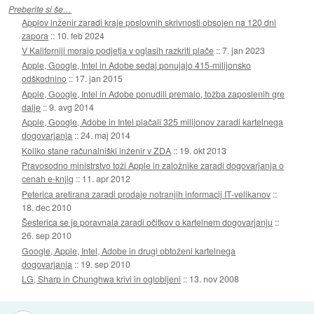
Preberite si še…
Applov inženir zaradi kraje poslovnih skrivnosti obsojen na 120 dni
zapora
::
10. feb 2024
V Kaliforniji morajo podjetja v oglasih razkriti plače
::
7. jan 2023
Apple, Google, Intel in Adobe sedaj ponujajo 415-milijonsko
odškodnino
::
17. jan 2015
Apple, Google, Intel in Adobe ponudili premalo, tožba zaposlenih gre
dalje
::
9. avg 2014
Apple, Google, Adobe in Intel plačali 325 milijonov zaradi kartelnega
dogovarjanja
::
24. maj 2014
Koliko stane računalniški inženir v ZDA
::
19. okt 2013
Pravosodno ministrstvo toži Apple in založnike zaradi dogovarjanja o
cenah e-knjig
::
11. apr 2012
Peterica aretirana zaradi prodaje notranjih informacij IT-velikanov
::
18. dec 2010
Šesterica se je poravnala zaradi očitkov o kartelnem dogovarjanju
::
26. sep 2010
Google, Apple, Intel, Adobe in drugi obtoženi kartelnega
dogovarjanja
::
19. sep 2010
LG, Sharp in Chunghwa krivi in oglobljeni
::
13. nov 2008