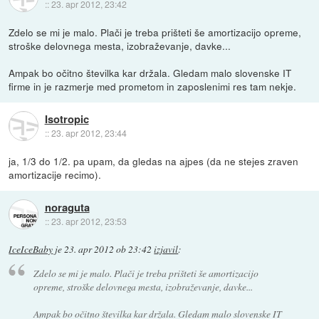
::
23. apr 2012, 23:42
Zdelo se mi je malo. Plači je treba prišteti še amortizacijo opreme,
stroške delovnega mesta, izobraževanje, davke...
Ampak bo očitno številka kar držala. Gledam malo slovenske IT
firme in je razmerje med prometom in zaposlenimi res tam nekje.
Isotropic
::
23. apr 2012, 23:44
ja, 1/3 do 1/2. pa upam, da gledas na ajpes (da ne stejes zraven
amortizacije recimo).
noraguta
::
23. apr 2012, 23:53
IceIceBaby
je
23. apr 2012 ob 23:42
izjavil
:
Zdelo se mi je malo. Plači je treba prišteti še amortizacijo
opreme, stroške delovnega mesta, izobraževanje, davke...
Ampak bo očitno številka kar držala. Gledam malo slovenske IT