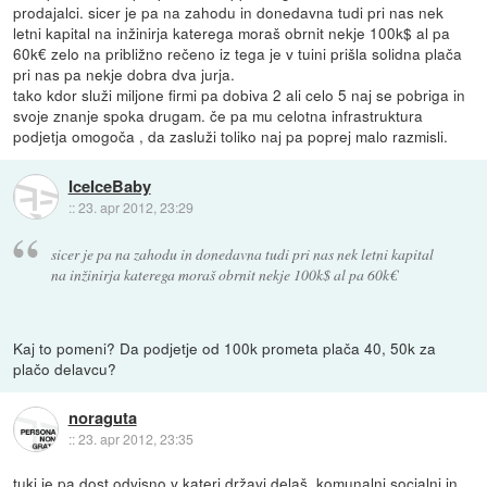
prodajalci. sicer je pa na zahodu in donedavna tudi pri nas nek
letni kapital na inžinirja katerega moraš obrnit nekje 100k$ al pa
60k€ zelo na približno rečeno iz tega je v tuini prišla solidna plača
pri nas pa nekje dobra dva jurja.
tako kdor služi miljone firmi pa dobiva 2 ali celo 5 naj se pobriga in
svoje znanje spoka drugam. če pa mu celotna infrastruktura
podjetja omogoča , da zasluži toliko naj pa poprej malo razmisli.
IceIceBaby
::
23. apr 2012, 23:29
sicer je pa na zahodu in donedavna tudi pri nas nek letni kapital
na inžinirja katerega moraš obrnit nekje 100k$ al pa 60k€
Kaj to pomeni? Da podjetje od 100k prometa plača 40, 50k za
plačo delavcu?
noraguta
::
23. apr 2012, 23:35
tuki je pa dost odvisno v kateri državi delaš, komunalni socialni in