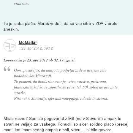
vsak sam.
To je slaba plača. Moraš vedeti, da so vse cifre v ZDA v bruto
zneskih.
McMallar
::
23. apr 2012, 09:12
Looooooka
je
23. apr 2012 ob 02:17
izjavil
:
khm...pozabljas, da imajo ta podjetja zadeve urejene zelo
podobno kot Microsoft.
To pomeni, da dobis stanovanje, vrtec, varstvo, prehrano,
fitness,itd takoj ko se zaposlis.Se pravi teh 50k sploh ne gre za te
stroske.
Niso vsi iz Slovenije, kjer nas nategujejo z davki in stroski.
Mislis resno? Sem se pogovarjal z MS (ne v Sloveniji) ampak te
stvari ne veljajo za vsakega. Ponudili so sicer solidno placo (precej
manj, kot imam sedaj) ampak o soli, vrtcu,... ni bilo govora.