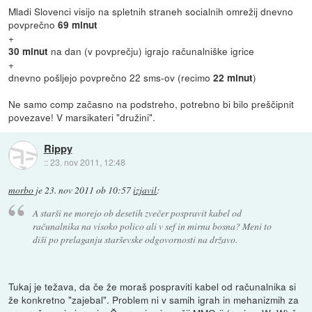
Mladi Slovenci visijo na spletnih straneh socialnih omrežij dnevno
povprečno
69 minut
+
na dan (v povprečju) igrajo računalniške igrice
30 minut
+
dnevno pošljejo povprečno 22 sms-ov (recimo
)
22 minut
Ne samo comp začasno na podstreho, potrebno bi bilo preščipnit
povezave! V marsikateri "družini".
Rippy
::
23. nov 2011, 12:48
morbo
je
23. nov 2011 ob 10:57
izjavil
:
A starši ne morejo ob desetih zvečer pospravit kabel od
računalnika na visoko polico ali v sef in mirna bosna? Meni to
diši po prelaganju starševske odgovornosti na državo.
Tukaj je težava, da če že moraš pospraviti kabel od računalnika si
že konkretno "zajebal". Problem ni v samih igrah in mehanizmih za