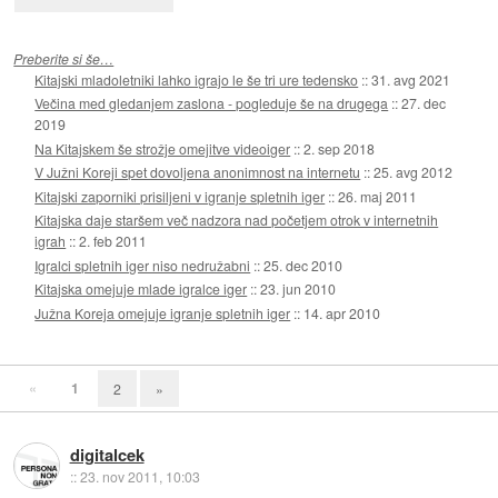
Preberite si še…
Kitajski mladoletniki lahko igrajo le še tri ure tedensko
::
31. avg 2021
Večina med gledanjem zaslona - pogleduje še na drugega
::
27. dec
2019
Na Kitajskem še strožje omejitve videoiger
::
2. sep 2018
V Južni Koreji spet dovoljena anonimnost na internetu
::
25. avg 2012
Kitajski zaporniki prisiljeni v igranje spletnih iger
::
26. maj 2011
Kitajska daje staršem več nadzora nad početjem otrok v internetnih
igrah
::
2. feb 2011
Igralci spletnih iger niso nedružabni
::
25. dec 2010
Kitajska omejuje mlade igralce iger
::
23. jun 2010
Južna Koreja omejuje igranje spletnih iger
::
14. apr 2010
«
1
2
»
digitalcek
::
23. nov 2011, 10:03