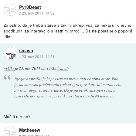
Pyr0Beast
::
23. nov 2011, 14:39
Žalostno, da je treba starše s takimi ukrepi vsaj za nekaj ur dnevno
spodbuditi za interakcijo s lastnimi otroci... Da ne postanejo popolni
idioti!
smash
::
23. nov 2011, 14:51
nekikr
je
23. nov 2011 ob 14:25
izjavil
:
Njegovo vprašanje je povsem na mestu tudi če nima otrok. Eno
je, da namesto predpisanih treh ur igra igre 4 ure ali morda celo
5 - stvar dogovora/tolerance. Da je pa otrok zasvojen s tem in
igra celo noč in dan je pa velik fail staršev. In tu NI debate.
Maš ti otroke?
Matheeew
::
23. nov 2011, 14:59