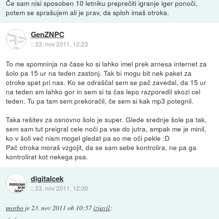
Če sam nisi sposoben 10 letniku preprečiti igranje iger ponoči,
potem se sprašujem ali je prav, da sploh imaš otroka.
GenZNPC
::
23. nov 2011, 12:23
To me spomninja na čase ko si lahko imel prek arnesa internet za
šolo pa 15 ur na teden zastonj. Tak bi mogu bit nek paket za
otroke spet pri nas. Ko se odraščal sem se pač zavedal, da 15 ur
na teden sm lahko gor in sem si ta čas lepo razporedil skozi cel
teden. Tu pa tam sem prekoračil, če sem si kak mp3 potegnil.
Taka rešitev za osnovno šolo je super. Glede srednje šole pa tak,
sem sam tut preigral cele noči pa vse do jutra, ampak me je minil,
ko v šoli več nism mogel gledat pa so me oči pekle :D
Pač otroka moraš vzgojit, da se sam sebe kontrolira, ne pa ga
kontrolirat kot nekega psa.
digitalcek
::
23. nov 2011, 12:30
morbo
je
23. nov 2011 ob 10:57
izjavil
: