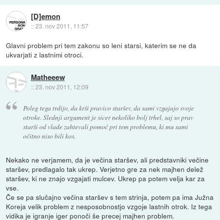
[D]emon
::
23. nov 2011, 11:57
Glavni problem pri tem zakonu so leni starsi, katerim se ne da
ukvarjati z lastnimi otroci.
Matheeew
::
23. nov 2011, 12:09
Poleg tega trdijo, da krši pravico staršev, da sami vzgajajo svoje
otroke. Slednji argument je sicer nekoliko bolj trhel, saj so prav
starši od vlade zahtevali pomoč pri tem problemu, ki mu sami
očitno niso bili kos.
Nekako ne verjamem, da je večina staršev, ali predstavniki večine
staršev, predlagalo tak ukrep. Verjetno gre za nek majhen delež
staršev, ki ne znajo vzgajati mulcev. Ukrep pa potem velja kar za
vse.
Če se pa slučajno večina staršev s tem strinja, potem pa ima Južna
Koreja velik problem z nesposobnostjo vzgoje lastnih otrok. Iz tega
vidika je igranje iger ponoči še precej majhen problem.