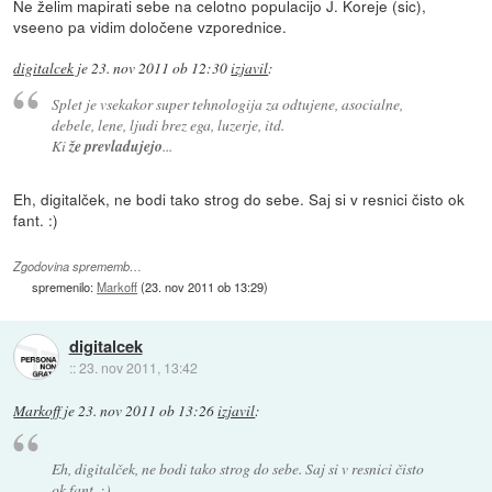
Ne želim mapirati sebe na celotno populacijo J. Koreje (sic),
vseeno pa vidim določene vzporednice.
digitalcek
je
23. nov 2011 ob 12:30
izjavil
:
Splet je vsekakor super tehnologija za odtujene, asocialne,
debele, lene, ljudi brez ega, luzerje, itd.
Ki
že prevladujejo
...
Eh, digitalček, ne bodi tako strog do sebe. Saj si v resnici čisto ok
fant. :)
Zgodovina sprememb…
spremenilo:
Markoff
(
23. nov 2011 ob 13:29
)
digitalcek
::
23. nov 2011, 13:42
Markoff
je
23. nov 2011 ob 13:26
izjavil
:
Eh, digitalček, ne bodi tako strog do sebe. Saj si v resnici čisto
ok fant. :)