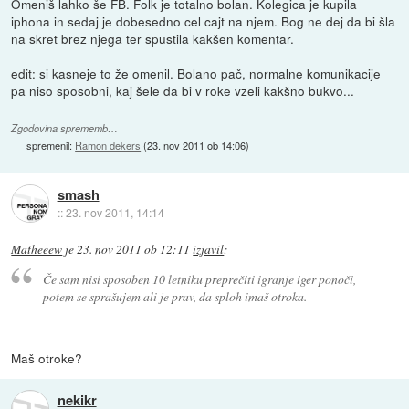
Omeniš lahko še FB. Folk je totalno bolan. Kolegica je kupila
iphona in sedaj je dobesedno cel cajt na njem. Bog ne dej da bi šla
na skret brez njega ter spustila kakšen komentar.
edit: si kasneje to že omenil. Bolano pač, normalne komunikacije
pa niso sposobni, kaj šele da bi v roke vzeli kakšno bukvo...
Zgodovina sprememb…
spremenil:
Ramon dekers
(
23. nov 2011 ob 14:06
)
smash
::
23. nov 2011, 14:14
Matheeew
je
23. nov 2011 ob 12:11
izjavil
:
Če sam nisi sposoben 10 letniku preprečiti igranje iger ponoči,
potem se sprašujem ali je prav, da sploh imaš otroka.
Maš otroke?
nekikr