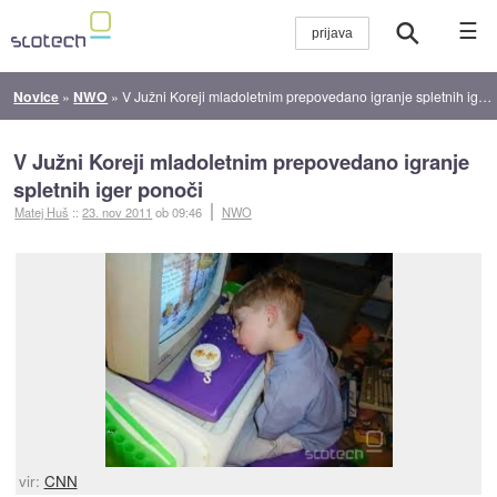
☰
Novice
»
NWO
»
V Južni Koreji mladoletnim prepovedano igranje spletnih iger ponoči
V Južni Koreji mladoletnim prepovedano igranje
spletnih iger ponoči
Matej Huš
::
23. nov 2011
ob 09:46
NWO
vir:
CNN