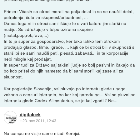
Primer: Včasih so otroci morali na polju delat in so se naučili delat,
potrplenja, čuta za skupnost/pripadnost, ...
Danes tega ni in otroci sami iščejo te stvari katere jim starši ne
nudijo. Se združujejo v tolpe oziroma skupine
(metal,pop,rok,rave,...)
In to je super za gospodarstvo, ker tako lahko tem otrokom
prodajajo glasbo, filme, igrače, ... kajti če bi otroci bili v skupnosti s
starši bi se sami naučili peti, plesati, zabavati... in te korporacije
nebi miogle kaj prodajat.
In super tudi za Državo saj takšni ljudje so bolj pasivni in čakajo da
bo kdo prišel do njih namesto da bi sami storili kaj zase ali za
skupnost.
Kar pogledajte Slovenijo, vsi pluvajo po internetu glede unega
zakona o cenzuri interneta, bo ker kaj naredu ne... Vsi so pluval po
internetu glede Codex Alimentarius, se je kaj zgodil? Ne...
digitalcek
::
23. nov 2011, 12:43
Na compu ne visijo samo mladi Korejci.