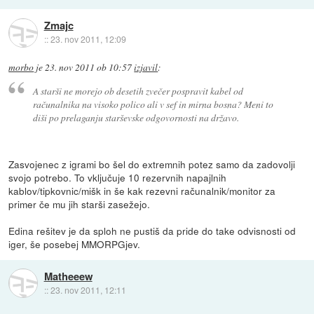
Zmajc
::
23. nov 2011, 12:09
morbo
je
23. nov 2011 ob 10:57
izjavil
:
A starši ne morejo ob desetih zvečer pospravit kabel od
računalnika na visoko polico ali v sef in mirna bosna? Meni to
diši po prelaganju starševske odgovornosti na državo.
Zasvojenec z igrami bo šel do extremnih potez samo da zadovolji
svojo potrebo. To vključuje 10 rezervnih napajlnih
kablov/tipkovnic/mišk in še kak rezevni računalnik/monitor za
primer če mu jih starši zasežejo.
Edina rešitev je da sploh ne pustiš da pride do take odvisnosti od
iger, še posebej MMORPGjev.
Matheeew
::
23. nov 2011, 12:11