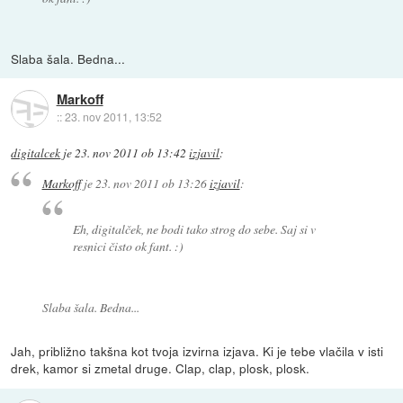
Slaba šala. Bedna...
Markoff
::
23. nov 2011, 13:52
digitalcek
je
23. nov 2011 ob 13:42
izjavil
:
Markoff
je
23. nov 2011 ob 13:26
izjavil
:
Eh, digitalček, ne bodi tako strog do sebe. Saj si v
resnici čisto ok fant. :)
Slaba šala. Bedna...
Jah, približno takšna kot tvoja izvirna izjava. Ki je tebe vlačila v isti
drek, kamor si zmetal druge. Clap, clap, plosk, plosk.