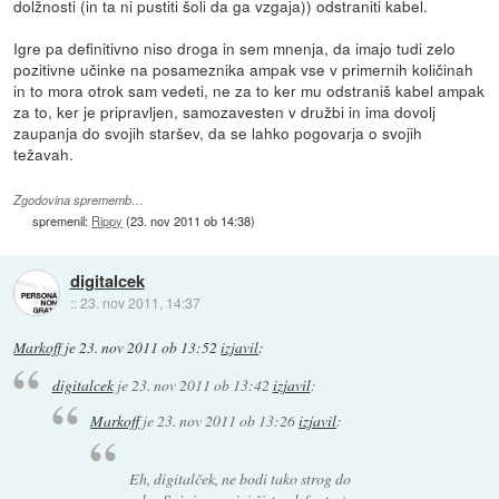
dolžnosti (in ta ni pustiti šoli da ga vzgaja)) odstraniti kabel.
Igre pa definitivno niso droga in sem mnenja, da imajo tudi zelo
pozitivne učinke na posameznika ampak vse v primernih količinah
in to mora otrok sam vedeti, ne za to ker mu odstraniš kabel ampak
za to, ker je pripravljen, samozavesten v družbi in ima dovolj
zaupanja do svojih staršev, da se lahko pogovarja o svojih
težavah.
Zgodovina sprememb…
spremenil:
Rippy
(
23. nov 2011 ob 14:38
)
digitalcek
::
23. nov 2011, 14:37
Markoff
je
23. nov 2011 ob 13:52
izjavil
:
digitalcek
je
23. nov 2011 ob 13:42
izjavil
:
Markoff
je
23. nov 2011 ob 13:26
izjavil
:
Eh, digitalček, ne bodi tako strog do