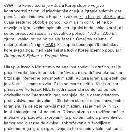
- Ta konec tedna je v Južni Koreji
stopil v veljavo
CNN
kontroverzni zakon
, ki mladoletnim
omejuje igranje
spletnih iger
ponoči. Tako imenovani Pepelkin zakon,
ki je bil sprejet 29. aprila
,
uvaja šesturno obdobje ponoči, ko mlajšim od 16 let ne bo
dovoljeno igrati večine spletnih iger. Igralci bodo lahko izbrali, ali
se bo prepoved začela izvrševati ob polnoči, 1.00 ali 2.00 uri
zjutraj, vsakokrat pa bo trajala šest ur. Omejitev zajema 19
najpriljubljenejših iger
MMO
, ki skupno obsegajo 79 odstotkov
korejskega trga, med katerimi sta tudi v Koreji izjemno popularni
in
.
Dungeon & Fighter
Dragon Nest
Ukrep je izvedlo Ministrstvo za enakost spolov in družino, saj je
prejelo veliko število pritožb staršev, da mora država ukrepati pri
brzdanju internetne odvisnosti mladih. Kultura igranja spletnih iger
je v Koreji izjemno razvita. Z njo se more meriti le Kitajska, kar
prinaša veliko težav.
NIA
, ki vodi nacionalni center za pomoč
odvisnikom od internetnih iger, ocenjuje, da je osem odstotkov
prebivalstva med devetim in 39. letom starosti resno zasvojenih z
igranjem. Ta delež je najvišji med mladimi, saj je med 9- in 12-
letniki stopnja kar 14-odstotna. Država si zato na različne načine
intenzivno prizadeva izkoreniniti ta problem; tako s preventivno,
kamor sodijo razne delavnice, izobraževanje o škodljivosti
prekomernega igranja iger, uvajanje teh vsebin v šole, kot tudi s