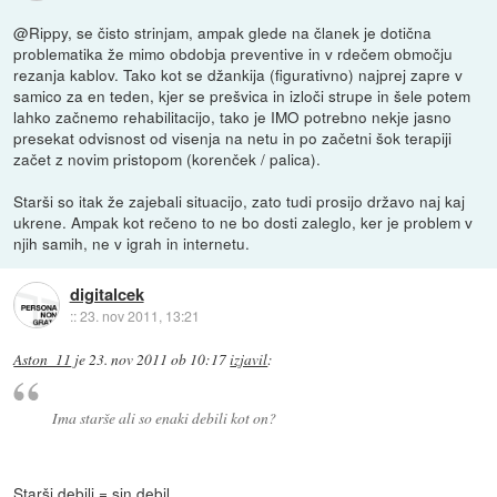
@Rippy, se čisto strinjam, ampak glede na članek je dotična
problematika že mimo obdobja preventive in v rdečem območju
rezanja kablov. Tako kot se džankija (figurativno) najprej zapre v
samico za en teden, kjer se prešvica in izloči strupe in šele potem
lahko začnemo rehabilitacijo, tako je IMO potrebno nekje jasno
presekat odvisnost od visenja na netu in po začetni šok terapiji
začet z novim pristopom (korenček / palica).
Starši so itak že zajebali situacijo, zato tudi prosijo državo naj kaj
ukrene. Ampak kot rečeno to ne bo dosti zaleglo, ker je problem v
njih samih, ne v igrah in internetu.
digitalcek
::
23. nov 2011, 13:21
Aston_11
je
23. nov 2011 ob 10:17
izjavil
:
Ima starše ali so enaki debili kot on?
Starši debili = sin debil.