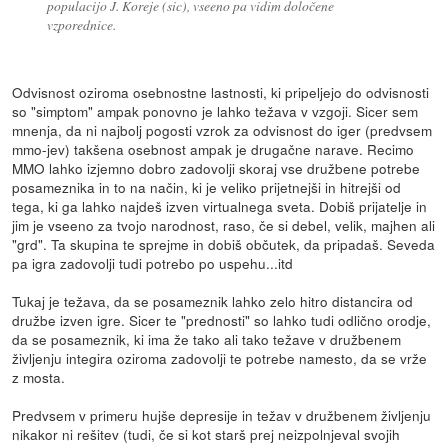
populacijo J. Koreje (sic), vseeno pa vidim določene
vzporednice.
Odvisnost oziroma osebnostne lastnosti, ki pripeljejo do odvisnosti
so "simptom" ampak ponovno je lahko težava v vzgoji. Sicer sem
mnenja, da ni najbolj pogosti vzrok za odvisnost do iger (predvsem
mmo-jev) takšena osebnost ampak je drugačne narave. Recimo
MMO lahko izjemno dobro zadovolji skoraj vse družbene potrebe
posameznika in to na način, ki je veliko prijetnejši in hitrejši od
tega, ki ga lahko najdeš izven virtualnega sveta. Dobiš prijatelje in
jim je vseeno za tvojo narodnost, raso, če si debel, velik, majhen ali
"grd". Ta skupina te sprejme in dobiš občutek, da pripadaš. Seveda
pa igra zadovolji tudi potrebo po uspehu...itd
Tukaj je težava, da se posameznik lahko zelo hitro distancira od
družbe izven igre. Sicer te "prednosti" so lahko tudi odlično orodje,
da se posameznik, ki ima že tako ali tako težave v družbenem
življenju integira oziroma zadovolji te potrebe namesto, da se vrže
z mosta.
Predvsem v primeru hujše depresije in težav v družbenem življenju
nikakor ni rešitev (tudi, če si kot starš prej neizpolnjeval svojih