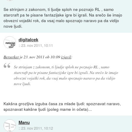
Se strinjam z zakonom, ti ljudje sploh ne poznajo RL , samo
starcraft pa te pisane fantazijske igre bi igrali. Na srečo še imajo
obvezni vojaški rok, da vsaj malo spoznajo naravo pa da vidijo
nove ljudi.
digitalcek
::
23. nov 2011, 10:11
Berserker
je
23. nov 2011 ob 10:09
izjavil
:
Se strinjam z zakonom, ti ljudje sploh ne poznajo RL , samo
starcraft pa te pisane fantazijske igre bi igrali. Na srečo še imajo
obvezni vojaški rok, da vsaj malo spoznajo naravo pa da vidijo
nove ljudi.
Kakšna grozljiva izguba časa za mlade ljudi: spoznavat naravo,
spoznavat kakšne ljudi (poleg mame in očeta)...
Manu
::
23. nov 2011, 10:12