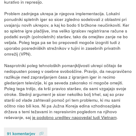
kurativo in represijo.
Problem zadnjega ukrepa je njegova implementacija. Lokalni
ponudniki spletnih iger so sicer zgledno sodelovali z oblastmi pri
uvajanju novih ukrepov, a kaj ko bodo ti bržkone neučinkoviti. Ker
so spletne igre plačljive, ima veliko igralcev registrirane račune s
podatki svojih (polnoletnih) staršev, tako da omejitev zanje ne bo
veljala. Poleg tega pa se bo prepovedi mogoče izogniti tudi z
uporabo posredniških strežnikov v tujini in zasebnih privatnih
omrežij (VPN).
Nasprotniki poleg tehnoloških pomanjkljivosti ukrepi očitajo še
nedopusten poseg v osebne svoboščine. Pravijo, da neupravičeno
razlikuje med zapravljanjem časa z igranjem iger in recimo
gledanjem televizije, ki ga seveda zakonsko ni mogoče omejiti.
Poleg tega trdijo, da krši pravico staršev, da sami vzgajajo svoje
otroke. Slednji argument je sicer nekoliko bolj trhel, saj so prav
starši od vlade zahtevali pomoč pri tem problemu, ki mu sami
očitno niso bili kos. Ni pa Južna Koreja edina vzhodnoazijska
država s temi težavami in represivnim pogledom na njihovo
reševanje, saj
je podobno ureditev napovedal tudi Vietnam
.
91 komentarjev