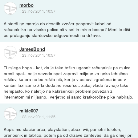
morbo
::
23. nov 2011, 10:57
A starši ne morejo ob desetih zvečer pospravit kabel od
računalnika na visoko polico ali v sef in mirna bosna? Meni to diši
po prelaganju starševske odgovornosti na državo.
JamesBond
::
23. nov 2011, 10:57
Ti milega boga - kot, da je tako težko ugasnit računalnik pa mulca
brcnit spat.. bolje seveda spet zapravit miljone za neko tehnično
rešitev, katera ne bo rešila nič, ker je v osnovi zgrešena in bo v
končni fazi samo žrla dodatne resurse.. zakaj vlade ravnajo tako
hempasto, ko naletijo na kakršenkoli problem povezan z
internetom mi ni jasno.. verjetno si samo kratkoročne pike nabirajo.
mikic007
::
23. nov 2011, 11:35
Kupis mu stacionarca, playstation, xbox, wii, pametni telefon,
prenosnik in tablico, potem pa od drzave zahtevas, da ga omeji pri