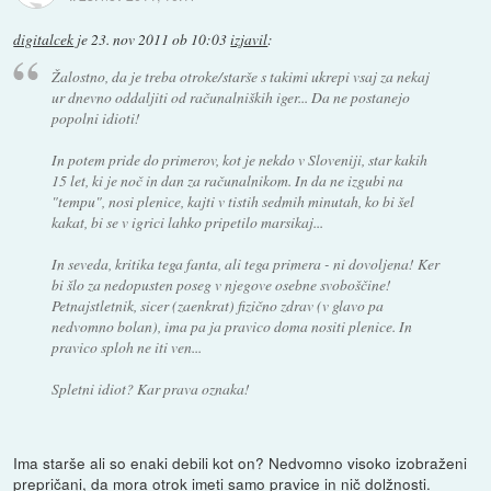
digitalcek
je
23. nov 2011 ob 10:03
izjavil
:
Žalostno, da je treba otroke/starše s takimi ukrepi vsaj za nekaj
ur dnevno oddaljiti od računalniških iger... Da ne postanejo
popolni idioti!
In potem pride do primerov, kot je nekdo v Sloveniji, star kakih
15 let, ki je noč in dan za računalnikom. In da ne izgubi na
"tempu", nosi plenice, kajti v tistih sedmih minutah, ko bi šel
kakat, bi se v igrici lahko pripetilo marsikaj...
In seveda, kritika tega fanta, ali tega primera - ni dovoljena! Ker
bi šlo za nedopusten poseg v njegove osebne svoboščine!
Petnajstletnik, sicer (zaenkrat) fizično zdrav (v glavo pa
nedvomno bolan), ima pa ja pravico doma nositi plenice. In
pravico sploh ne iti ven...
Spletni idiot? Kar prava oznaka!
Ima starše ali so enaki debili kot on? Nedvomno visoko izobraženi
prepričani, da mora otrok imeti samo pravice in nič dolžnosti.