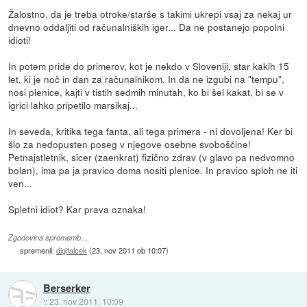
Žalostno, da je treba otroke/starše s takimi ukrepi vsaj za nekaj ur
dnevno oddaljiti od računalniških iger... Da ne postanejo popolni
idioti!
In potem pride do primerov, kot je nekdo v Sloveniji, star kakih 15
let, ki je noč in dan za računalnikom. In da ne izgubi na "tempu",
nosi plenice, kajti v tistih sedmih minutah, ko bi šel kakat, bi se v
igrici lahko pripetilo marsikaj...
In seveda, kritika tega fanta, ali tega primera - ni dovoljena! Ker bi
šlo za nedopusten poseg v njegove osebne svoboščine!
Petnajstletnik, sicer (zaenkrat) fizično zdrav (v glavo pa nedvomno
bolan), ima pa ja pravico doma nositi plenice. In pravico sploh ne iti
ven...
Spletni idiot? Kar prava oznaka!
Zgodovina sprememb…
spremenil:
digitalcek
(
23. nov 2011 ob 10:07
)
Berserker
::
23. nov 2011, 10:09