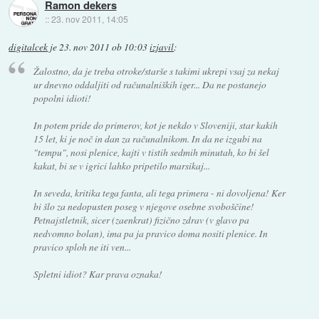
Ramon dekers
::
23. nov 2011, 14:05
digitalcek
je
23. nov 2011 ob 10:03
izjavil
:
Žalostno, da je treba otroke/starše s takimi ukrepi vsaj za nekaj
ur dnevno oddaljiti od računalniških iger... Da ne postanejo
popolni idioti!
In potem pride do primerov, kot je nekdo v Sloveniji, star kakih
15 let, ki je noč in dan za računalnikom. In da ne izgubi na
"tempu", nosi plenice, kajti v tistih sedmih minutah, ko bi šel
kakat, bi se v igrici lahko pripetilo marsikaj...
In seveda, kritika tega fanta, ali tega primera - ni dovoljena! Ker
bi šlo za nedopusten poseg v njegove osebne svoboščine!
Petnajstletnik, sicer (zaenkrat) fizično zdrav (v glavo pa
nedvomno bolan), ima pa ja pravico doma nositi plenice. In
pravico sploh ne iti ven...
Spletni idiot? Kar prava oznaka!