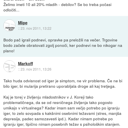
Želimo imeti 10 ali 20% mladih - debilov? Se bo treba počasi
odločiti...
Mipe
::
23. nov 2011, 13:22
Bodo pač igrali podnevi, opravke pa preložili na večer. Trgovine
bodo začele obratovati zgolj ponoči, ker podnevi ne bo nikogar na
plano!
Markoff
::
23. nov 2011, 13:26
Tako huda odvisnost od iger je simptom, ne vir problema. Če ne bi
bilo iger, bi mularija pretirano uporabljala droge ali kaj tretjega.
Kaj je torej v življenju mladostnikov v J. Koreji tako
problematičnega, da se od resničnega življenja tako pogosto
umikajo v virtualnega? Kadar imam sam večjo potrebo po igranju
iger, to zelo sovpada s kakšnimi osebnimi težavami (stres, manjša
depresija, padec samozavesti ipd.). Kadar nimam potrebe po
igranju iger, tipično nimam posebnih težav s psihološkim stanjem.