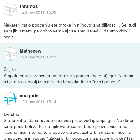
thramos
::
23. nov 2011, 15:09
Nekateri malo podcenjujete otroke in njihovo iznajdljivost ... Sej tudi
sam jih nimam, pa dobro vem kaj vse smo naredili, da smo dobili
svoje ...
Matheeew
::
23. nov 2011, 15:13
Že, že.
Ampak tema je zasvojenost otrok z igranjem (spletni) iger. Ni tema
ali je otrok dovolj iznajdljiv, da te vsake toliko "okoli prinese".
imagodei
::
23. nov 2011, 15:14
Izvrstno!
Starši želijo, da se uvede časovna prepoved igranja iger. Ne da bi
sami poskrbeli za to, da njihova deca ne bodo preveč visela na
računalniku; ne, naj to prepove država. Zakaj bi se starši mučili s
prepovedmi in vzgojo? Zakaj bi bili odgovorni za svoje otroke? Naj