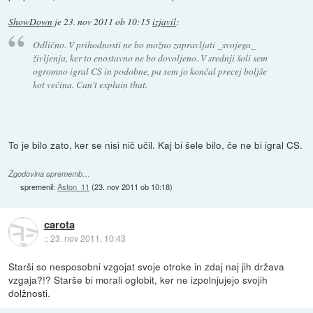
ShowDown
je
23. nov 2011 ob 10:15
izjavil
:
Odlično. V prihodnosti ne bo možno zapravljati _svojega_
življenja, ker to enostavno ne bo dovoljeno. V srednji šoli sem
ogromno igral CS in podobne, pa sem jo končal precej boljše
kot večina. Can't explain that.
To je bilo zato, ker se nisi nič učil. Kaj bi šele bilo, če ne bi igral CS.
Zgodovina sprememb…
spremenil:
Aston_11
(
23. nov 2011 ob 10:18
)
carota
::
23. nov 2011, 10:43
Starši so nesposobni vzgojat svoje otroke in zdaj naj jih država
vzgaja?!? Starše bi morali oglobit, ker ne izpolnjujejo svojih
dolžnosti.