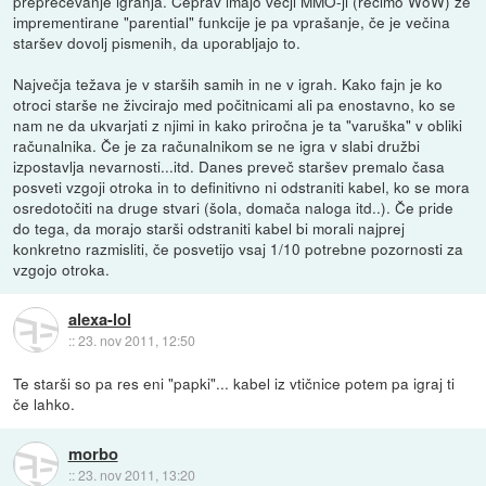
preprečevanje igranja. Čeprav imajo večji MMO-ji (recimo WoW) že
imprementirane "parential" funkcije je pa vprašanje, če je večina
staršev dovolj pismenih, da uporabljajo to.
Največja težava je v starših samih in ne v igrah. Kako fajn je ko
otroci starše ne živcirajo med počitnicami ali pa enostavno, ko se
nam ne da ukvarjati z njimi in kako priročna je ta "varuška" v obliki
računalnika. Če je za računalnikom se ne igra v slabi družbi
izpostavlja nevarnosti...itd. Danes preveč staršev premalo časa
posveti vzgoji otroka in to definitivno ni odstraniti kabel, ko se mora
osredotočiti na druge stvari (šola, domača naloga itd..). Če pride
do tega, da morajo starši odstraniti kabel bi morali najprej
konkretno razmisliti, če posvetijo vsaj 1/10 potrebne pozornosti za
vzgojo otroka.
alexa-lol
::
23. nov 2011, 12:50
Te starši so pa res eni "papki"... kabel iz vtičnice potem pa igraj ti
če lahko.
morbo
::
23. nov 2011, 13:20