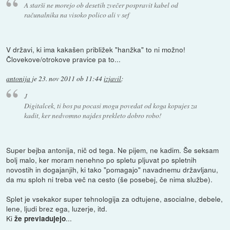
A starši ne morejo ob desetih zvečer pospravit kabel od
računalnika na visoko polico ali v sef
V državi, ki ima kakašen približek "hanžka" to ni možno!
Človekove/otrokove pravice pa to...
antonija
je
23. nov 2011 ob 11:44
izjavil
:
J
Digitalcek, ti bos pa pocasi mogu povedat od koga kopujes za
kadit, ker nedvomno najdes prekleto dobro robo!
Super bejba antonija, nič od tega. Ne pijem, ne kadim. Še seksam
bolj malo, ker moram nenehno po spletu pljuvat po spletnih
novostih in dogajanjih, ki tako "pomagajo" navadnemu državljanu,
da mu sploh ni treba več na cesto (še posebej, če nima službe).
Splet je vsekakor super tehnologija za odtujene, asocialne, debele,
lene, ljudi brez ega, luzerje, itd.
Ki
...
že prevladujejo