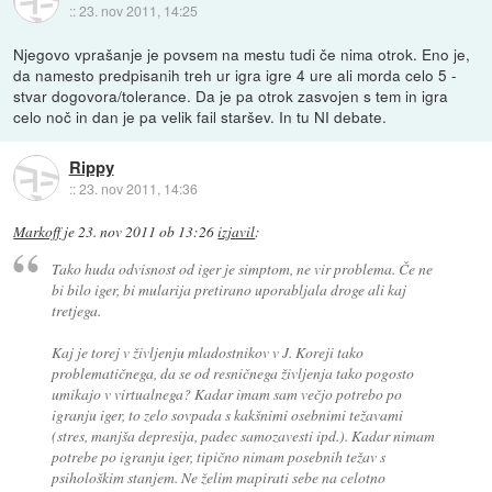
::
23. nov 2011, 14:25
Njegovo vprašanje je povsem na mestu tudi če nima otrok. Eno je,
da namesto predpisanih treh ur igra igre 4 ure ali morda celo 5 -
stvar dogovora/tolerance. Da je pa otrok zasvojen s tem in igra
celo noč in dan je pa velik fail staršev. In tu NI debate.
Rippy
::
23. nov 2011, 14:36
Markoff
je
23. nov 2011 ob 13:26
izjavil
:
Tako huda odvisnost od iger je simptom, ne vir problema. Če ne
bi bilo iger, bi mularija pretirano uporabljala droge ali kaj
tretjega.
Kaj je torej v življenju mladostnikov v J. Koreji tako
problematičnega, da se od resničnega življenja tako pogosto
umikajo v virtualnega? Kadar imam sam večjo potrebo po
igranju iger, to zelo sovpada s kakšnimi osebnimi težavami
(stres, manjša depresija, padec samozavesti ipd.). Kadar nimam
potrebe po igranju iger, tipično nimam posebnih težav s
psihološkim stanjem. Ne želim mapirati sebe na celotno