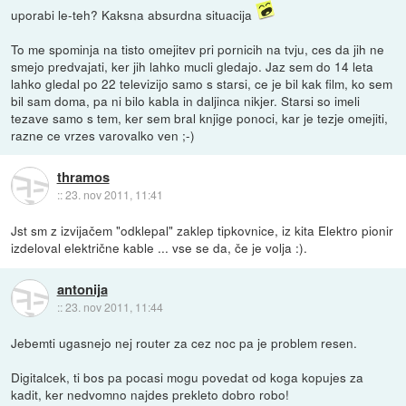
uporabi le-teh? Kaksna absurdna situacija
To me spominja na tisto omejitev pri pornicih na tvju, ces da jih ne
smejo predvajati, ker jih lahko mucli gledajo. Jaz sem do 14 leta
lahko gledal po 22 televizijo samo s starsi, ce je bil kak film, ko sem
bil sam doma, pa ni bilo kabla in daljinca nikjer. Starsi so imeli
tezave samo s tem, ker sem bral knjige ponoci, kar je tezje omejiti,
razne ce vrzes varovalko ven ;-)
thramos
::
23. nov 2011, 11:41
Jst sm z izvijačem "odklepal" zaklep tipkovnice, iz kita Elektro pionir
izdeloval električne kable ... vse se da, če je volja :).
antonija
::
23. nov 2011, 11:44
Jebemti ugasnejo nej router za cez noc pa je problem resen.
Digitalcek, ti bos pa pocasi mogu povedat od koga kopujes za
kadit, ker nedvomno najdes prekleto dobro robo!