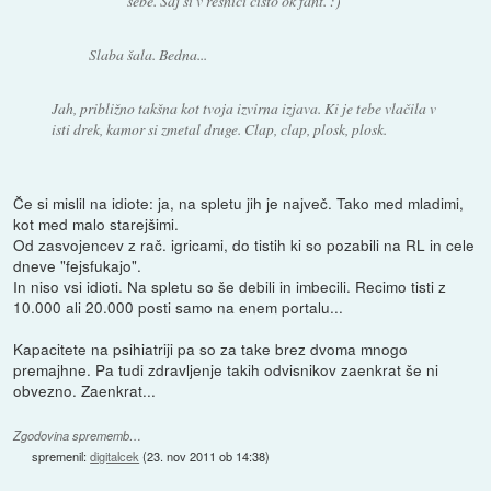
sebe. Saj si v resnici čisto ok fant. :)
Slaba šala. Bedna...
Jah, približno takšna kot tvoja izvirna izjava. Ki je tebe vlačila v
isti drek, kamor si zmetal druge. Clap, clap, plosk, plosk.
Če si mislil na idiote: ja, na spletu jih je največ. Tako med mladimi,
kot med malo starejšimi.
Od zasvojencev z rač. igricami, do tistih ki so pozabili na RL in cele
dneve "fejsfukajo".
In niso vsi idioti. Na spletu so še debili in imbecili. Recimo tisti z
10.000 ali 20.000 posti samo na enem portalu...
Kapacitete na psihiatriji pa so za take brez dvoma mnogo
premajhne. Pa tudi zdravljenje takih odvisnikov zaenkrat še ni
obvezno. Zaenkrat...
Zgodovina sprememb…
spremenil:
digitalcek
(
23. nov 2011 ob 14:38
)