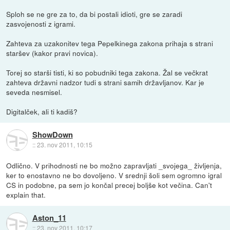
Sploh se ne gre za to, da bi postali idioti, gre se zaradi
zasvojenosti z igrami.
Zahteva za uzakonitev tega Pepelkinega zakona prihaja s strani
staršev (kakor pravi novica).
Torej so starši tisti, ki so pobudniki tega zakona. Žal se večkrat
zahteva državni nadzor tudi s strani samih državljanov. Kar je
seveda nesmisel.
Digitalček, ali ti kadiš?
ShowDown
::
23. nov 2011, 10:15
Odlično. V prihodnosti ne bo možno zapravljati _svojega_ življenja,
ker to enostavno ne bo dovoljeno. V srednji šoli sem ogromno igral
CS in podobne, pa sem jo končal precej boljše kot večina. Can't
explain that.
Aston_11
::
23. nov 2011, 10:17