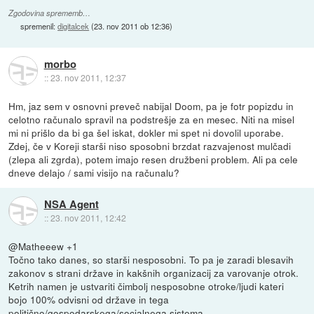
Zgodovina sprememb…
spremenil:
digitalcek
(
23. nov 2011 ob 12:36
)
morbo
::
23. nov 2011, 12:37
Hm, jaz sem v osnovni preveč nabijal Doom, pa je fotr popizdu in
celotno računalo spravil na podstrešje za en mesec. Niti na misel
mi ni prišlo da bi ga šel iskat, dokler mi spet ni dovolil uporabe.
Zdej, če v Koreji starši niso sposobni brzdat razvajenost mulčadi
(zlepa ali zgrda), potem imajo resen družbeni problem. Ali pa cele
dneve delajo / sami visijo na računalu?
NSA Agent
::
23. nov 2011, 12:42
@Matheeew +1
Točno tako danes, so starši nesposobni. To pa je zaradi blesavih
zakonov s strani države in kakšnih organizacij za varovanje otrok.
Ketrih namen je ustvariti čimbolj nesposobne otroke/ljudi kateri
bojo 100% odvisni od države in tega
politično/gospodarskega/socialnega sistema.