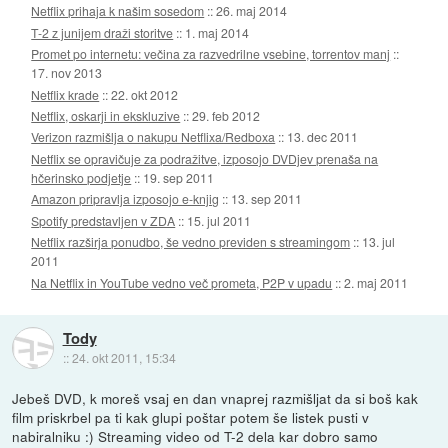
Netflix prihaja k našim sosedom
::
26. maj 2014
T-2 z junijem draži storitve
::
1. maj 2014
Promet po internetu: večina za razvedrilne vsebine, torrentov manj
::
17. nov 2013
Netflix krade
::
22. okt 2012
Netflix, oskarji in ekskluzive
::
29. feb 2012
Verizon razmišlja o nakupu Netflixa/Redboxa
::
13. dec 2011
Netflix se opravičuje za podražitve, izposojo DVDjev prenaša na
hčerinsko podjetje
::
19. sep 2011
Amazon pripravlja izposojo e-knjig
::
13. sep 2011
Spotify predstavljen v ZDA
::
15. jul 2011
Netflix razširja ponudbo, še vedno previden s streamingom
::
13. jul
2011
Na Netflix in YouTube vedno več prometa, P2P v upadu
::
2. maj 2011
Tody
::
24. okt 2011, 15:34
Jebeš DVD, k moreš vsaj en dan vnaprej razmišljat da si boš kak
film priskrbel pa ti kak glupi poštar potem še listek pusti v
nabiralniku :) Streaming video od T-2 dela kar dobro samo