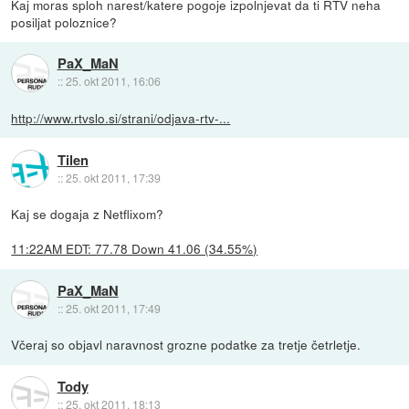
Kaj moras sploh narest/katere pogoje izpolnjevat da ti RTV neha
posiljat poloznice?
PaX_MaN
::
25. okt 2011, 16:06
http://www.rtvslo.si/strani/odjava-rtv-...
Tilen
::
25. okt 2011, 17:39
Kaj se dogaja z Netflixom?
11:22AM EDT: 77.78 Down 41.06 (34.55%)
PaX_MaN
::
25. okt 2011, 17:49
Včeraj so objavl naravnost grozne podatke za tretje četrletje.
Tody
::
25. okt 2011, 18:13