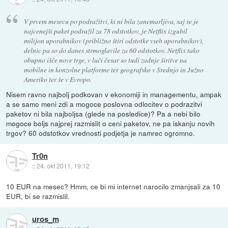
V prvem mesecu po podražitvi, ki ni bila zanemarljiva, saj se je
najcenejši paket podražil za 78 odstotkov, je Netflix izgubil
milijon uporabnikov (približno štiri odstotke vseh uporabnikov),
delnic pa so do danes strmoglavile za 60 odstotkov. Netflix tako
obupno išče nove trge, v luči česar so tudi zadnje širitve na
mobilne in konzolne platforme ter geografsko v Srednjo in Južno
Ameriko ter še v Evropo.
Nisem ravno najbolj podkovan v ekonomiji in managementu, ampak
a se samo meni zdi a mogoce poslovna odlocitev o podrazitvi
paketov ni bila najboljsa (glede na posledice)? Pa a nebi bilo
mogoce boljs najprej razmislit o ceni paketov, ne pa iskanju novih
trgov? 60 odstotkov vrednosti podjetja je namrec ogromno.
Tr0n
::
24. okt 2011, 19:12
10 EUR na mesec? Hmm, ce bi mi internet narocilo zmanjsali za 10
EUR, bi se razmislil.
uros_m