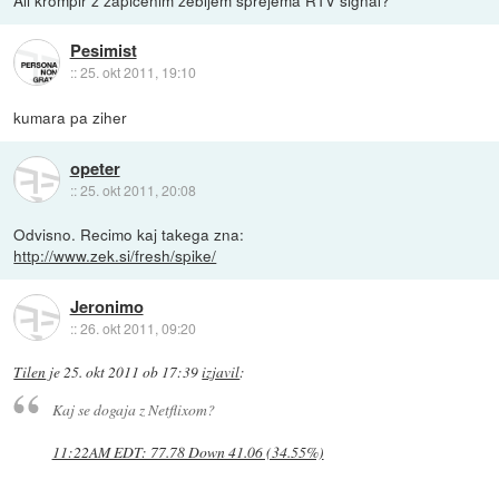
Ali krompir z zapičenim žebljem sprejema RTV signal?
Pesimist
::
25. okt 2011, 19:10
kumara pa ziher
opeter
::
25. okt 2011, 20:08
Odvisno. Recimo kaj takega zna:
http://www.zek.si/fresh/spike/
Jeronimo
::
26. okt 2011, 09:20
Tilen
je
25. okt 2011 ob 17:39
izjavil
:
Kaj se dogaja z Netflixom?
11:22AM EDT: 77.78 Down 41.06 (34.55%)