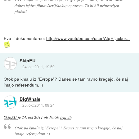
dobro izbiro filmov/serij/dokumentarcev. To bi bil pripravljen
plačati.
Evo ti dokumentarce:
http://www.youtube.com/user/AfgHijacker...
SkipEU
::
24. okt 2011, 19:59
Otok pa kmalu iz "Evrope"? Danes se tam ravno kregajo, če naj
imajo referendum. :)
BigWhale
::
25. okt 2011, 09:24
SkipEU
je
24. okt 2011 ob 19:59
izjavil
:
Otok pa kmalu iz "Evrope"? Danes se tam ravno kregajo, če naj
imajo referendum. :)