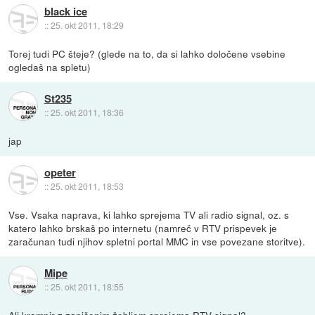
black ice
::
25. okt 2011, 18:29
Torej tudi PC šteje? (glede na to, da si lahko določene vsebine
ogledaš na spletu)
St235
::
25. okt 2011, 18:36
jap
opeter
::
25. okt 2011, 18:53
Vse. Vsaka naprava, ki lahko sprejema TV ali radio signal, oz. s
katero lahko brskaš po internetu (namreč v RTV prispevek je
zaračunan tudi njihov spletni portal MMC in vse povezane storitve).
Mipe
::
25. okt 2011, 18:55