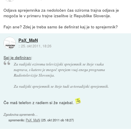
Odjava sprejemnika za nedoločen čas oziroma trajna odjava je
mogoča le v primeru trajne izselitve iz Republike Slovenije.
Fajn ane? Zdej je treba samo še definirat kaj je to sprejemnik?
PaX_MaN
::
25. okt 2011, 18:26
Sej je definiran
:
Za radijski oziroma televizijski sprejemnik se šteje vsaka
naprava, s katero je mogoč sprejem vsaj enega programa
Radiotelevizije Slovenija.
Za radijski sprejemnik se šteje tudi avtoradijski sprejemnik.
Če maš telefon z radiem si že najebal.
Zgodovina sprememb…
spremenilo:
PaX_MaN
(
25. okt 2011 ob 18:27
)