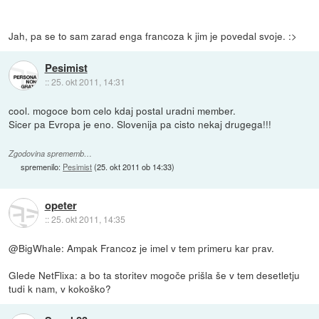
Jah, pa se to sam zarad enga francoza k jim je povedal svoje. :>
Pesimist
::
25. okt 2011, 14:31
cool. mogoce bom celo kdaj postal uradni member.
Sicer pa Evropa je eno. Slovenija pa cisto nekaj drugega!!!
Zgodovina sprememb…
spremenilo:
Pesimist
(
25. okt 2011 ob 14:33
)
opeter
::
25. okt 2011, 14:35
@BigWhale: Ampak Francoz je imel v tem primeru kar prav.
Glede NetFlixa: a bo ta storitev mogoče prišla še v tem desetletju
tudi k nam, v kokoško?