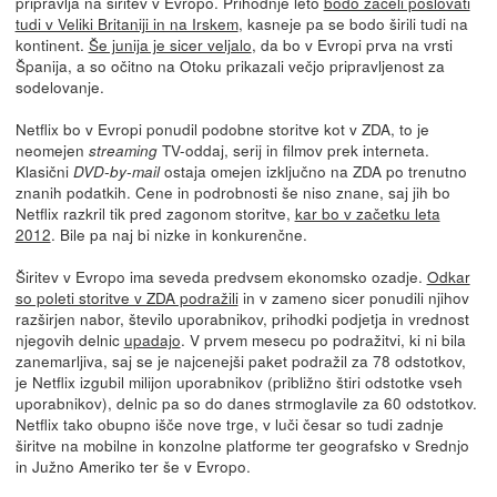
pripravlja na širitev v Evropo. Prihodnje leto
bodo začeli poslovati
tudi v Veliki Britaniji in na Irskem
, kasneje pa se bodo širili tudi na
kontinent.
Še junija je sicer veljalo
, da bo v Evropi prva na vrsti
Španija, a so očitno na Otoku prikazali večjo pripravljenost za
sodelovanje.
Netflix bo v Evropi ponudil podobne storitve kot v ZDA, to je
neomejen
TV-oddaj, serij in filmov prek interneta.
streaming
Klasični
ostaja omejen izključno na ZDA po trenutno
DVD-by-mail
znanih podatkih. Cene in podrobnosti še niso znane, saj jih bo
Netflix razkril tik pred zagonom storitve,
kar bo v začetku leta
2012
. Bile pa naj bi nizke in konkurenčne.
Širitev v Evropo ima seveda predvsem ekonomsko ozadje.
Odkar
so poleti storitve v ZDA podražili
in v zameno sicer ponudili njihov
razširjen nabor, število uporabnikov, prihodki podjetja in vrednost
njegovih delnic
upadajo
. V prvem mesecu po podražitvi, ki ni bila
zanemarljiva, saj se je najcenejši paket podražil za 78 odstotkov,
je Netflix izgubil milijon uporabnikov (približno štiri odstotke vseh
uporabnikov), delnic pa so do danes strmoglavile za 60 odstotkov.
Netflix tako obupno išče nove trge, v luči česar so tudi zadnje
širitve na mobilne in konzolne platforme ter geografsko v Srednjo
in Južno Ameriko ter še v Evropo.