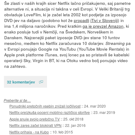
Še zlasti v naših krajih sicer Netflix lačno pričakujemo, saj pametne
alternative ni, a situacija ni takšna v celi Evropi. V Veliki Britaniji trg
obvladuje LoveFilm, ki je začel leta 2002 kot podjetje za izposojo
DVD-jev na daljavo (podobno kot že
propadli
iTivi v Sloveniji
) in
ima 1,4 milijona naročnikov. Pred kratkim
ga je prevzel Amazon
, ki
enako posluje tudi v Nemčiji, na Švedskem, Norveškem in
Danskem. Najcenejši paket izposoje DVD-jev stane 10 funtov
mesečno, medtem ko Netflix zaračunava 10 dolarjev.
pa
Streaming
v Evropi ponujajo Google na YouTubu (YouTube Movie Rentals) in
Apple prek platforme iTunes, svoj lonec pa so pristavili še kabelski
operaterji Sky, Virgin in BT, ki na Otoku vedno bolj ponujajo video
na zahtevo.
32 komentarjev
Preberite si še…
Ponudniki pretočnih vsebin znižali ločljivost
::
24. mar 2020
Netflix preizkuša poceni mobilno različico storitve
::
23. mar 2019
Apple snuje svojo pretočno TV
::
25. okt 2018
Netflix zares začel blokirati VPN
::
22. jan 2016
Netflix prihaja - na Kubo
::
10. feb 2015