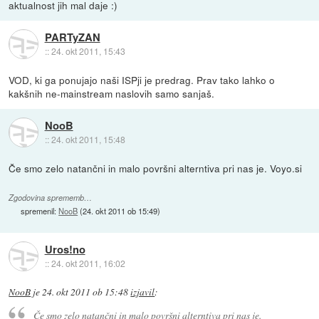
aktualnost jih mal daje :)
PARTyZAN
::
24. okt 2011, 15:43
VOD, ki ga ponujajo naši ISPji je predrag. Prav tako lahko o
kakšnih ne-mainstream naslovih samo sanjaš.
NooB
::
24. okt 2011, 15:48
Če smo zelo natančni in malo površni alterntiva pri nas je. Voyo.si
Zgodovina sprememb…
spremenil:
NooB
(
24. okt 2011 ob 15:49
)
Uros!no
::
24. okt 2011, 16:02
NooB
je
24. okt 2011 ob 15:48
izjavil
:
Če smo zelo natančni in malo površni alterntiva pri nas je.