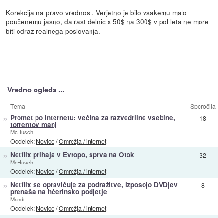
Korekcija na pravo vrednost. Verjetno je bilo vsakemu malo
poučenemu jasno, da rast delnic s 50$ na 300$ v pol leta ne more
biti odraz realnega poslovanja.
Vredno ogleda ...
Tema
Sporočila
»
Promet po internetu: večina za razvedrilne vsebine,
18
torrentov manj
McHusch
Oddelek:
Novice
/
Omrežja / internet
»
Netflix prihaja v Evropo, sprva na Otok
32
McHusch
Oddelek:
Novice
/
Omrežja / internet
»
Netflix se opravičuje za podražitve, izposojo DVDjev
8
prenaša na hčerinsko podjetje
Mandi
Oddelek:
Novice
/
Omrežja / internet