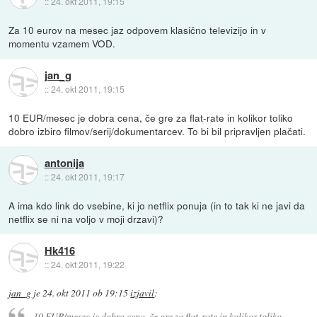
::
24. okt 2011, 19:15
Za 10 eurov na mesec jaz odpovem klasično televizijo in v
momentu vzamem VOD.
jan_g
::
24. okt 2011, 19:15
10 EUR/mesec je dobra cena, če gre za flat-rate in kolikor toliko
dobro izbiro filmov/serij/dokumentarcev. To bi bil pripravljen plačati.
antonija
::
24. okt 2011, 19:17
A ima kdo link do vsebine, ki jo netflix ponuja (in to tak ki ne javi da
netflix se ni na voljo v moji drzavi)?
Hk416
::
24. okt 2011, 19:22
jan_g
je
24. okt 2011 ob 19:15
izjavil
:
10 EUR/mesec je dobra cena, če gre za flat-rate in kolikor toliko