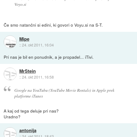
Voyo.si
Če smo natančni si edini, ki govori o Voyu.si na S-T.
Mipe
::
24. okt 2011, 16:04
Pri nas je bil en ponudnik, a je propadel... iTivi.
MrStein
::
24. okt 2011, 16:58
Google na YouTubu (YouTube Movie Rentals) in Apple prek
platforme iTunes
A kaj od tega deluje pri nas?
Uradno?
antonija
::
24. okt 2011, 18:43