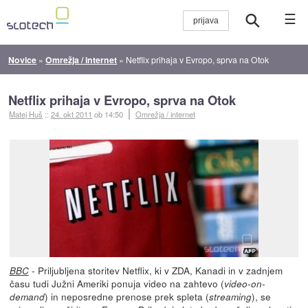
☰
Novice
»
Omrežja / internet
»
Netflix prihaja v Evropo, sprva na Otok
Netflix prihaja v Evropo, sprva na Otok
Matej Huš
::
24. okt 2011
ob 14:50
Omrežja / internet
- Priljubljena storitev Netflix, ki v ZDA, Kanadi in v zadnjem
BBC
času tudi Južni Ameriki ponuja video na zahtevo (
video-on-
) in neposredne prenose prek spleta (
), se
demand
streaming