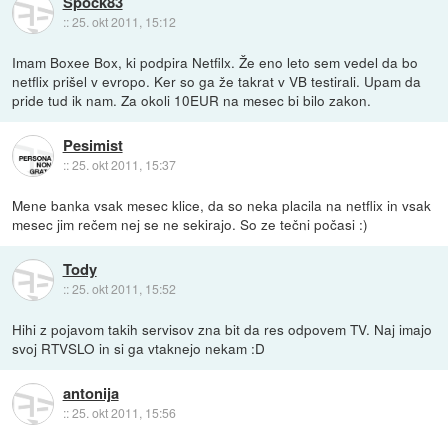
Spock83
::
25. okt 2011, 15:12
Imam Boxee Box, ki podpira Netfilx. Že eno leto sem vedel da bo
netflix prišel v evropo. Ker so ga že takrat v VB testirali. Upam da
pride tud ik nam. Za okoli 10EUR na mesec bi bilo zakon.
Pesimist
::
25. okt 2011, 15:37
Mene banka vsak mesec klice, da so neka placila na netflix in vsak
mesec jim rečem nej se ne sekirajo. So ze tečni počasi :)
Tody
::
25. okt 2011, 15:52
Hihi z pojavom takih servisov zna bit da res odpovem TV. Naj imajo
svoj RTVSLO in si ga vtaknejo nekam :D
antonija
::
25. okt 2011, 15:56