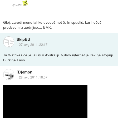
spustu
Glej, zaradi mene lahko uvedeš net 5. In spustiš, kar hočeš -
predvsem iz zadnjice.... BMK.
SkipEU
::
27. avg 2011, 22:17
Ta 3-strikes če je, ali ni v Avstraliji. Njihov internet je itak na stopnji
Burkine Faso.
[D]emon
::
28. avg 2011, 18:07