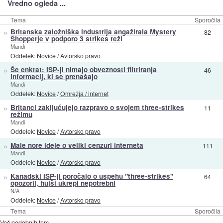
Vredno ogleda ...
Tema
Sporočila
»
Britanska založniška industrija angažirala Mystery
82
Shopperje v podporo 3 strikes reži
Mandi
Oddelek:
Novice
/
Avtorsko pravo
»
Še enkrat: ISP-ji nimajo obveznosti filtriranja
46
informacij, ki se prenašajo
Mandi
Oddelek:
Novice
/
Omrežja / internet
»
Britanci zaključujejo razpravo o svojem three-strikes
11
režimu
Mandi
Oddelek:
Novice
/
Avtorsko pravo
»
Male nore ideje o veliki cenzuri interneta
111
Mandi
Oddelek:
Novice
/
Avtorsko pravo
»
Kanadski ISP-ji poročajo o uspehu "three-strikes"
64
opozoril, hujši ukrepi nepotrebni
N/A
Oddelek:
Novice
/
Avtorsko pravo
Tema
Sporočila
Več podobnih tem