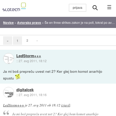
☰
Novice
»
Avtorsko pravo
»
Še en three strikes zakon je na poti, tokrat po avstralsko
2
»
«
1
LedStorm+++
::
27. avg 2011, 18:12
Ja mi boš prepreču uvest net 2? Ker glej bom komot anarhijo
spustu
digitalcek
::
27. avg 2011, 18:16
LedStorm+++
je
27. avg 2011 ob 18:12
izjavil
:
Ja mi boš prepreču uvest net 2? Ker glej bom komot anarhijo