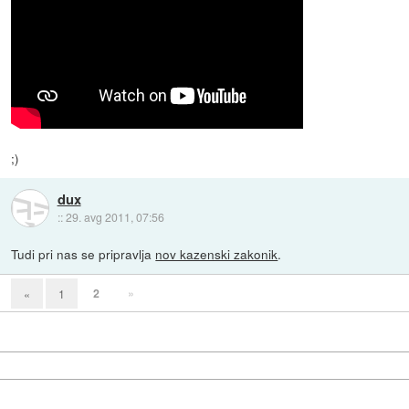
;)
dux
::
29. avg 2011, 07:56
Tudi pri nas se pripravlja
nov kazenski zakonik
.
2
»
«
1