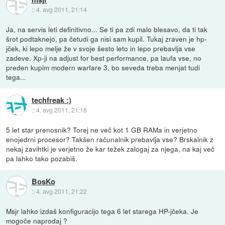
::
4. avg 2011, 21:14
Ja, na servis leti definitivno... Se ti pa zdi malo blesavo, da ti tak
šrot podtaknejo, pa četudi ga nisi sam kupil. Tukaj zraven je hp-
jček, ki lepo melje že v svoje šesto leto in lepo prebavlja vse
zadeve. Xp-ji na adjust for best performance, pa laufa vse, no
preden kupim modern warfare 3, bo seveda treba menjat tudi
tega...
techfreak :)
::
4. avg 2011, 21:18
5 let star prenosnik? Torej ne več kot 1 GB RAMa in verjetno
enojedrni procesor? Takšen računalnik prebavlja vse? Brskalnik z
nekaj zavihtki je verjetno že kar težek zalogaj za njega, na kaj več
pa lahko tako pozabiš.
BosKo
::
4. avg 2011, 21:22
Msjr lahko izdaš konfiguracijo tega 6 let starega HP-jčeka. Je
mogoče naprodaj ?