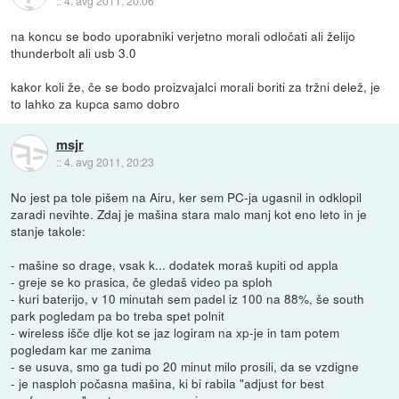
::
4. avg 2011, 20:06
na koncu se bodo uporabniki verjetno morali odločati ali želijo
thunderbolt ali usb 3.0
kakor koli že, če se bodo proizvajalci morali boriti za tržni delež, je
to lahko za kupca samo dobro
msjr
::
4. avg 2011, 20:23
No jest pa tole pišem na Airu, ker sem PC-ja ugasnil in odklopil
zaradi nevihte. Zdaj je mašina stara malo manj kot eno leto in je
stanje takole:
- mašine so drage, vsak k... dodatek moraš kupiti od appla
- greje se ko prasica, če gledaš video pa sploh
- kuri baterijo, v 10 minutah sem padel iz 100 na 88%, še south
park pogledam pa bo treba spet polnit
- wireless išče dlje kot se jaz logiram na xp-je in tam potem
pogledam kar me zanima
- se usuva, smo ga tudi po 20 minut milo prosili, da se vzdigne
- je nasploh počasna mašina, ki bi rabila "adjust for best