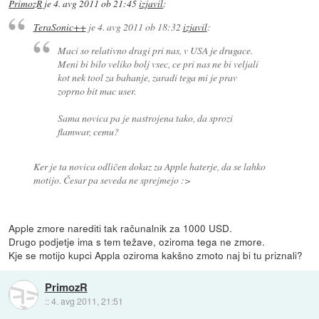
PrimozR
je
4. avg 2011 ob 21:45
izjavil
:
TeraSonic++
je
4. avg 2011 ob 18:32
izjavil
:
Maci so relativno dragi pri nas, v USA je drugace.
Meni bi bilo veliko bolj vsec, ce pri nas ne bi veljali
kot nek tool za bahanje, zaradi tega mi je prav
zoprno bit mac user.
Sama novica pa je nastrojena tako, da sprozi
flamwar, cemu?
Ker je ta novica odličen dokaz za Apple haterje, da se lahko
motijo. Česar pa seveda ne sprejmejo :>
Apple zmore narediti tak računalnik za 1000 USD.
Drugo podjetje ima s tem težave, oziroma tega ne zmore.
Kje se motijo kupci Appla oziroma kakšno zmoto naj bi tu priznali?
PrimozR
::
4. avg 2011, 21:51