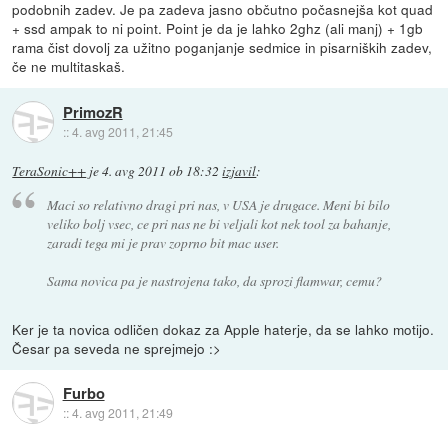
podobnih zadev. Je pa zadeva jasno občutno počasnejša kot quad
+ ssd ampak to ni point. Point je da je lahko 2ghz (ali manj) + 1gb
rama čist dovolj za užitno poganjanje sedmice in pisarniških zadev,
če ne multitaskaš.
PrimozR
::
4. avg 2011, 21:45
TeraSonic++
je
4. avg 2011 ob 18:32
izjavil
:
Maci so relativno dragi pri nas, v USA je drugace. Meni bi bilo
veliko bolj vsec, ce pri nas ne bi veljali kot nek tool za bahanje,
zaradi tega mi je prav zoprno bit mac user.
Sama novica pa je nastrojena tako, da sprozi flamwar, cemu?
Ker je ta novica odličen dokaz za Apple haterje, da se lahko motijo.
Česar pa seveda ne sprejmejo :>
Furbo
::
4. avg 2011, 21:49