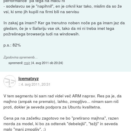
performance" pa tega na macu ni
- sodelavcu se je "napihnil", en je crknil kar tako, mislim da so že
vsi, ki smo jih kupili na firmi bili na servisu
In zakaj ga imam? Ker ga trenutno noben noče pa ga imam jaz da
gledam, če je v Safariju vse ok, tako da mi ni treba imet tega
požrešnega browserja tudi na windowsih.
p.s.: 82%
Zgodovina sprememb…
spremenil:
msjr
(
4. avg 2011 ob 20:24
)
Icematxyz
::
4. avg 2011, 20:31
V tem segmentu bi sam rad videl več ARM naprav. Res pa je, da
majhno (ampak ne premalo), lahko, zmogljivo... nimam sam nič
proti, dokler je seveda podpora za Ubuntu kvalitetna.
Cena pa na začetku zagotovo ne bo "pretirano majhna", razen
morda za model, ki bo za odtenek "debelejši", "težji" in seveda
malo "manj zmogljiv". ;)