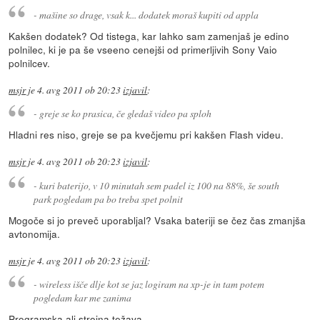
- mašine so drage, vsak k... dodatek moraš kupiti od appla
Kakšen dodatek? Od tistega, kar lahko sam zamenjaš je edino
polnilec, ki je pa še vseeno cenejši od primerljivih Sony Vaio
polnilcev.
msjr
je
4. avg 2011 ob 20:23
izjavil
:
- greje se ko prasica, če gledaš video pa sploh
Hladni res niso, greje se pa kvečjemu pri kakšen Flash videu.
msjr
je
4. avg 2011 ob 20:23
izjavil
:
- kuri baterijo, v 10 minutah sem padel iz 100 na 88%, še south
park pogledam pa bo treba spet polnit
Mogoče si jo preveč uporabljal? Vsaka bateriji se čez čas zmanjša
avtonomija.
msjr
je
4. avg 2011 ob 20:23
izjavil
:
- wireless išče dlje kot se jaz logiram na xp-je in tam potem
pogledam kar me zanima
Programska ali strojna težava.