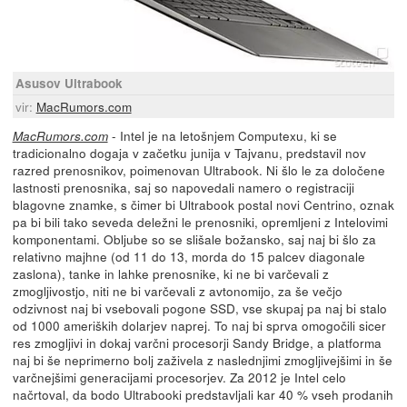
Asusov Ultrabook
vir:
MacRumors.com
- Intel je na letošnjem Computexu, ki se
MacRumors.com
tradicionalno dogaja v začetku junija v Tajvanu, predstavil nov
razred prenosnikov, poimenovan Ultrabook. Ni šlo le za določene
lastnosti prenosnika, saj so napovedali namero o registraciji
blagovne znamke, s čimer bi Ultrabook postal novi Centrino, oznak
pa bi bili tako seveda deležni le prenosniki, opremljeni z Intelovimi
komponentami. Obljube so se slišale božansko, saj naj bi šlo za
relativno majhne (od 11 do 13, morda do 15 palcev diagonale
zaslona), tanke in lahke prenosnike, ki ne bi varčevali z
zmogljivostjo, niti ne bi varčevali z avtonomijo, za še večjo
odzivnost naj bi vsebovali pogone SSD, vse skupaj pa naj bi stalo
od 1000 ameriških dolarjev naprej. To naj bi sprva omogočili sicer
res zmogljivi in dokaj varčni procesorji Sandy Bridge, a platforma
naj bi še neprimerno bolj zaživela z naslednjimi zmogljivejšimi in še
varčnejšimi generacijami procesorjev. Za 2012 je Intel celo
načrtoval, da bodo Ultrabooki predstavljali kar 40 % vseh prodanih