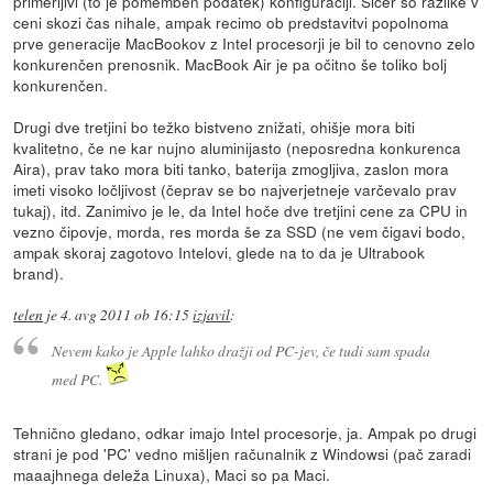
primerljivi (to je pomemben podatek) konfiguraciji. Sicer so razlike v
ceni skozi čas nihale, ampak recimo ob predstavitvi popolnoma
prve generacije MacBookov z Intel procesorji je bil to cenovno zelo
konkurenčen prenosnik. MacBook Air je pa očitno še toliko bolj
konkurenčen.
Drugi dve tretjini bo težko bistveno znižati, ohišje mora biti
kvalitetno, če ne kar nujno aluminijasto (neposredna konkurenca
Aira), prav tako mora biti tanko, baterija zmogljiva, zaslon mora
imeti visoko ločljivost (čeprav se bo najverjetneje varčevalo prav
tukaj), itd. Zanimivo je le, da Intel hoče dve tretjini cene za CPU in
vezno čipovje, morda, res morda še za SSD (ne vem čigavi bodo,
ampak skoraj zagotovo Intelovi, glede na to da je Ultrabook
brand).
telen
je
4. avg 2011 ob 16:15
izjavil
:
Nevem kako je Apple lahko dražji od PC-jev, če tudi sam spada
med PC.
Tehnično gledano, odkar imajo Intel procesorje, ja. Ampak po drugi
strani je pod 'PC' vedno mišljen računalnik z Windowsi (pač zaradi
maaajhnega deleža Linuxa), Maci so pa Maci.