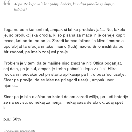
Al pa ste kupovali kot zadnji bebcki, ki vidijo jabolko in kupijo
izdelek?
Tega ne bom komentiral, ampak si lahko predstavljaš... Ne, takole
je, so produkcijska orodja, ki so pisana za maca in je ceneje kupit
maca, kot portat na pc-ja. Zaradi kompatibilnosti s klienti moramo
uporabljat ta orodja in tako imamo (tudi) mac-e. Smo mislili da bo
Air zadosti, pa imajo zdaj vsi pro-je.
Problem je v tem, da te mašine niso zmožne niti Offica poganjat,
sej dela, pa je kul, ampak je treba počasi in lepo z njimi. Hitra
ročica in neučakanost pri štartu aplikacije pa hitro povzroči usutje.
Sicer pa pravijo, da se Mac ne prilagodi userju, ampak user
njemu...
Sicer pa je bila mašina na kateri delam zaradi wifija, pa tudi baterije
že na sevisu, so nekaj zamenjali, nekaj časa delalo ok, zdaj spet
k...
p.s.: 60%
Zgodovina sprememb…