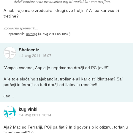
delež končne cene prenosnika naj bi znašal kar eno tretjino.
A nebi raje malo zreducirali drugi dve tretjini? Ali pa kar vse tri
tretjine?
Zgodovina sprememb…
spremenilo:
antonija
(
4. avg 2011 ob 15:39
)
Sheteentz
::
4. avg 2011, 16:07
"Ampak vseeno, Apple je neprimerno dražji od PC-jev!!!"
A je tole slučajno zajebancija, trollanje ali kar čisti idiotizem? Saj
poršeji in ferariji so tudi dražji od fiatov in renojev!!!
Jao...
kuglvinkl
::
4. avg 2011, 16:14
Aja? Mac so Ferrariji, PCji pa fiati? In ti govoriš o idiotizmu, torlanju
in zajebanciji? :)