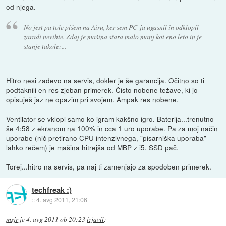
od njega.
No jest pa tole pišem na Airu, ker sem PC-ja ugasnil in odklopil
zaradi nevihte. Zdaj je mašina stara malo manj kot eno leto in je
stanje takole:...
Hitro nesi zadevo na servis, dokler je še garancija. Očitno so ti
podtaknili en res zjeban primerek. Čisto nobene težave, ki jo
opisuješ jaz ne opazim pri svojem. Ampak res nobene.
Ventilator se vklopi samo ko igram kakšno igro. Baterija...trenutno
še 4:58 z ekranom na 100% in cca 1 uro uporabe. Pa za moj način
uporabe (nič pretirano CPU intenzivnega, "pisarniška uporaba"
lahko rečem) je mašina hitrejša od MBP z i5. SSD pač.
Torej...hitro na servis, pa naj ti zamenjajo za spodoben primerek.
techfreak :)
::
4. avg 2011, 21:06
msjr
je
4. avg 2011 ob 20:23
izjavil
: