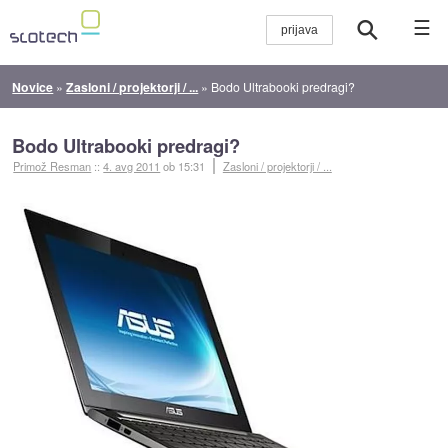
☰
Novice
»
Zasloni / projektorji / ...
»
Bodo Ultrabooki predragi?
Bodo Ultrabooki predragi?
Primož Resman
::
4. avg 2011
ob 15:31
Zasloni / projektorji / ...