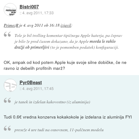
Bistri007
::
4. avg 2011, 17:33
PrimozR
je
4. avg 2011 ob 16:18
izjavil
:
Tole je bil trolling komentar tipičnega Apple haterja, pa čeprav
je bilo že pred časom dokazano, da je Apple
morda le rahlo
dražji ob primerljivi
(to je pomemben podatek) konfiguraciji.
OK, ampak od kod potem Apple kuje svoje silne dobičke, če ne
ravno iz debelih profitnih marž?
Pyr0Beast
::
4. avg 2011, 17:45
je tanek in izdelan kakovostno (iz aluminija)
Tudi 0.6€ vredna konzerva kokakokole je izdelana iz aluminija FYI
preseže 4 ure tudi na osnovnem, 11-palčnem modelu