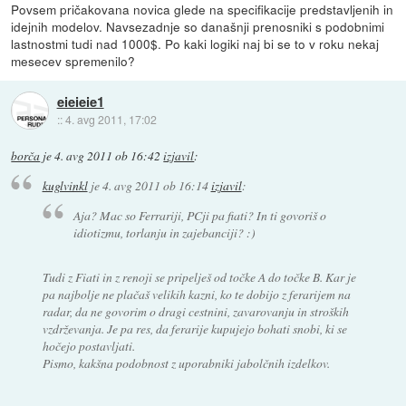
Povsem pričakovana novica glede na specifikacije predstavljenih in
idejnih modelov. Navsezadnje so današnji prenosniki s podobnimi
lastnostmi tudi nad 1000$. Po kaki logiki naj bi se to v roku nekaj
mesecev spremenilo?
eieieie1
::
4. avg 2011, 17:02
borča
je
4. avg 2011 ob 16:42
izjavil
:
kuglvinkl
je
4. avg 2011 ob 16:14
izjavil
:
Aja? Mac so Ferrariji, PCji pa fiati? In ti govoriš o
idiotizmu, torlanju in zajebanciji? :)
Tudi z Fiati in z renoji se pripelješ od točke A do točke B. Kar je
pa najbolje ne plačaš velikih kazni, ko te dobijo z ferarijem na
radar, da ne govorim o dragi cestnini, zavarovanju in stroških
vzdrževanja. Je pa res, da ferarije kupujejo bohati snobi, ki se
hočejo postavljati.
Pismo, kakšna podobnost z uporabniki jabolčnih izdelkov.