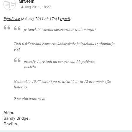
MrStein
::
4. avg 2011, 18:27
Pyr0Beast
je
4. avg 2011 ob 17:45
izjavil
:
je tanek in izdelan kakovostno (iz aluminija)
Tudi 0.6€ vredna konzerva kokakokole je izdelana iz aluminija
FYI
preseže 4 ure tudi na osnovnem, 11-palčnem
modelu
Netbooki z 10.4" ekrani pa so držali 6 ur in 12 ur z močnejšo
baterijo.
0 revolucionarnega
Atom.
Sandy Bridge.
Razlika.