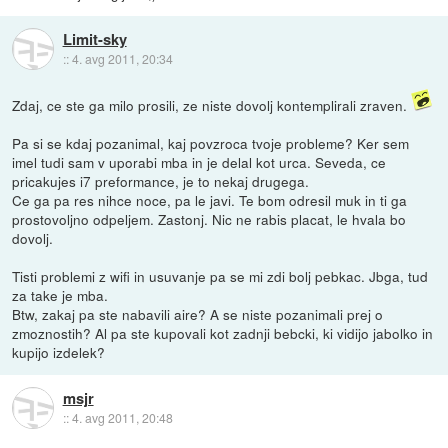
Limit-sky
::
4. avg 2011, 20:34
Zdaj, ce ste ga milo prosili, ze niste dovolj kontemplirali zraven.
Pa si se kdaj pozanimal, kaj povzroca tvoje probleme? Ker sem
imel tudi sam v uporabi mba in je delal kot urca. Seveda, ce
pricakujes i7 preformance, je to nekaj drugega.
Ce ga pa res nihce noce, pa le javi. Te bom odresil muk in ti ga
prostovoljno odpeljem. Zastonj. Nic ne rabis placat, le hvala bo
dovolj.
Tisti problemi z wifi in usuvanje pa se mi zdi bolj pebkac. Jbga, tud
za take je mba.
Btw, zakaj pa ste nabavili aire? A se niste pozanimali prej o
zmoznostih? Al pa ste kupovali kot zadnji bebcki, ki vidijo jabolko in
kupijo izdelek?
msjr
::
4. avg 2011, 20:48