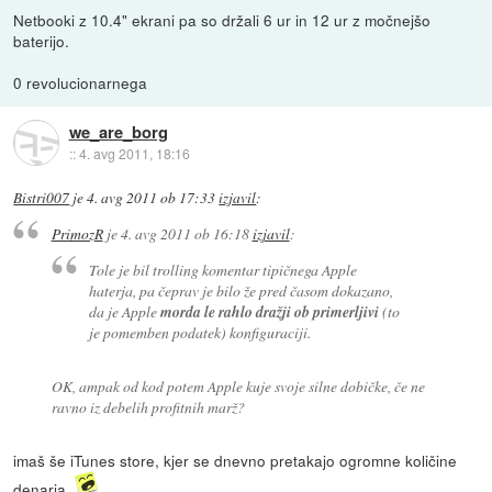
Netbooki z 10.4" ekrani pa so držali 6 ur in 12 ur z močnejšo
baterijo.
0 revolucionarnega
we_are_borg
::
4. avg 2011, 18:16
Bistri007
je
4. avg 2011 ob 17:33
izjavil
:
PrimozR
je
4. avg 2011 ob 16:18
izjavil
:
Tole je bil trolling komentar tipičnega Apple
haterja, pa čeprav je bilo že pred časom dokazano,
da je Apple
morda le rahlo dražji ob primerljivi
(to
je pomemben podatek) konfiguraciji.
OK, ampak od kod potem Apple kuje svoje silne dobičke, če ne
ravno iz debelih profitnih marž?
imaš še iTunes store, kjer se dnevno pretakajo ogromne količine
denarja.