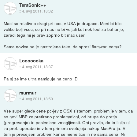
TeraSonic++
::
4. avg 2011, 18:32
Maci so relativno dragi pri nas, v USA je drugace. Meni bi bilo
veliko bolj vsec, ce pri nas ne bi veljali kot nek tool za bahanje,
zaradi tega mi je prav zoprno bit mac user.
Sama novica pa je nastrojena tako, da sprozi flamwar, cemu?
Looooooka
::
4. avg 2011, 18:37
Pa sj ze ime ultra namiguje na ceno :D
murmur
::
4. avg 2011, 18:50
Vse super glede cene pc-jev z OSX sistemom, problem je v tem, da
so novi MBP ze pretirano problematicni, od hrupa do gretja
(pregrevanja) in posledicno zmogljivosti. Oni pravijo, da ta linija ni
za prof. uporabo in v tem primeru svetujejo nakup MacPro-ja. V
tem je precejsen problem kar se mene tice in ne sama cena. Ni