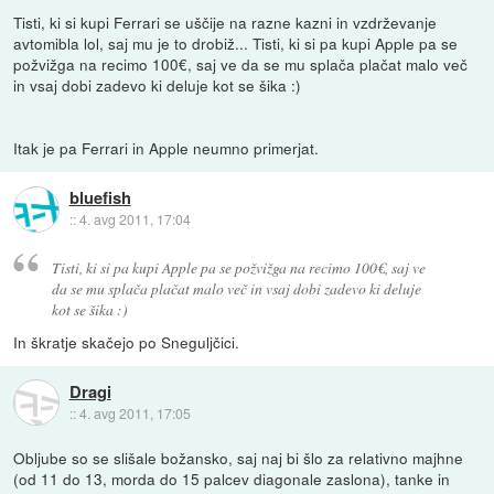
Tisti, ki si kupi Ferrari se uščije na razne kazni in vzdrževanje
avtomibla lol, saj mu je to drobiž... Tisti, ki si pa kupi Apple pa se
požvižga na recimo 100€, saj ve da se mu splača plačat malo več
in vsaj dobi zadevo ki deluje kot se šika :)
Itak je pa Ferrari in Apple neumno primerjat.
bluefish
::
4. avg 2011, 17:04
Tisti, ki si pa kupi Apple pa se požvižga na recimo 100€, saj ve
da se mu splača plačat malo več in vsaj dobi zadevo ki deluje
kot se šika :)
In škratje skačejo po Sneguljčici.
Dragi
::
4. avg 2011, 17:05
Obljube so se slišale božansko, saj naj bi šlo za relativno majhne
(od 11 do 13, morda do 15 palcev diagonale zaslona), tanke in