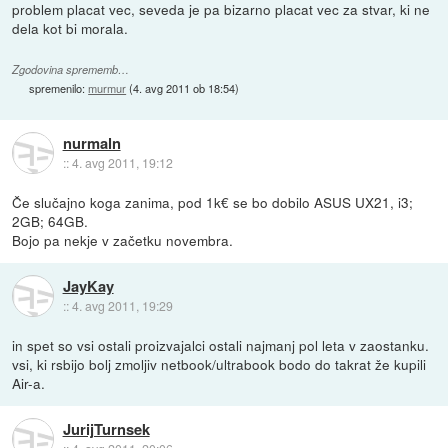
problem placat vec, seveda je pa bizarno placat vec za stvar, ki ne
dela kot bi morala.
Zgodovina sprememb…
spremenilo:
murmur
(
4. avg 2011 ob 18:54
)
nurmaln
::
4. avg 2011, 19:12
Če slučajno koga zanima, pod 1k€ se bo dobilo ASUS UX21, i3;
2GB; 64GB.
Bojo pa nekje v začetku novembra.
JayKay
::
4. avg 2011, 19:29
in spet so vsi ostali proizvajalci ostali najmanj pol leta v zaostanku.
vsi, ki rsbijo bolj zmoljiv netbook/ultrabook bodo do takrat že kupili
Air-a.
JurijTurnsek