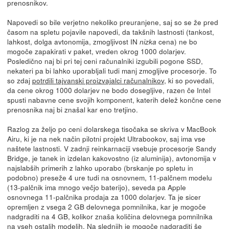
prenosnikov.
Napovedi so bile verjetno nekoliko preuranjene, saj so se že pred
časom na spletu pojavile napovedi, da takšnih lastnosti (tankost,
lahkost, dolga avtonomija, zmogljivost IN
cena) ne bo
nizka
mogoče zapakirati v paket, vreden okrog 1000 dolarjev.
Posledično naj bi pri tej ceni računalniki izgubili pogone SSD,
nekateri pa bi lahko uporabljali tudi manj zmogljive procesorje. To
so zdaj
potrdili tajvanski proizvajalci računalnikov
, ki so povedali,
da cene okrog 1000 dolarjev ne bodo dosegljive, razen če Intel
spusti nabavne cene svojih komponent, katerih delež končne cene
prenosnika naj bi znašal kar eno tretjino.
Razlog za željo po ceni dolarskega tisočaka se skriva v MacBook
Airu, ki je na nek način pilotni projekt Ultrabookov, saj ima vse
naštete lastnosti. V zadnji reinkarnaciji vsebuje procesorje Sandy
Bridge, je tanek in izdelan kakovostno (iz aluminija), avtonomija v
najslabših primerih z lahko uporabo (brskanje po spletu in
podobno) preseže 4 ure tudi na osnovnem, 11-palčnem modelu
(13-palčnik ima mnogo večjo baterijo), seveda pa Apple
osnovnega 11-palčnika prodaja za 1000 dolarjev. Ta je sicer
opremljen z vsega 2 GB delovnega pomnilnika, kar je mogoče
nadgraditi na 4 GB, kolikor znaša količina delovnega pomnilnika
na vseh ostalih modelih. Na slednjih je mogoče nadgraditi še