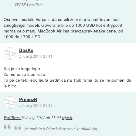
VELIKA razlika!
Osnovni modeli. Verjemi, da so bili že v štartu načrtovani tudi
zmogljivejši modeli. Govora je bilo do 1000 USD kot entrypoint,
morda celo manj. MacBook Air ima pravzaprav enake cene, od
1000 do 1700 USD.
BosKo
::
4. avg 2011, 21:41
Kaj je za koga lepo.
Za mene so lepe rože.
To pa če tebi lepo laufa Sedmica na 1Gb rama, to še ne pomeni da
je hitro.
PrimozR
::
4. avg 2011, 21:42
Pyr0Beast
je
4. avg 2011 ob 17:45
izjavil
:
je tanek in izdelan kakovostno (iz aluminija)