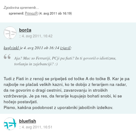
Zgodovina sprememb…
spremenil:
PrimozR
(
4. avg 2011 ob 16:19
)
borča
::
4. avg 2011, 16:42
kuglvinkl
je
4. avg 2011 ob 16:14
izjavil
:
Aja? Mac so Ferrariji, PCji pa fiati? In ti govoriš o idiotizmu,
torlanju in zajebanciji? :)
Tudi z Fiati in z renoji se pripelješ od točke A do točke B. Kar je pa
najbolje ne plačaš velikih kazni, ko te dobijo z ferarijem na radar,
da ne govorim o dragi cestnini, zavarovanju in stroških
vzdrževanja. Je pa res, da ferarije kupujejo bohati snobi, ki se
hočejo postavljati.
Pismo, kakšna podobnost z uporabniki jabolčnih izdelkov.
bluefish
::
4. avg 2011, 16:51