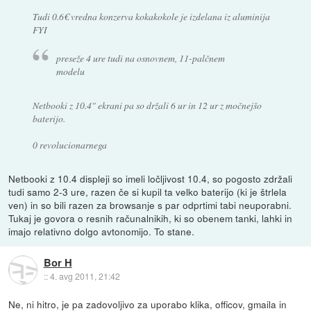
Tudi 0.6€ vredna konzerva kokakokole je izdelana iz aluminija
FYI
preseže 4 ure tudi na osnovnem, 11-palčnem
modelu
Netbooki z 10.4" ekrani pa so držali 6 ur in 12 ur z močnejšo
baterijo.
0 revolucionarnega
Netbooki z 10.4 displeji so imeli ločljivost 10.4, so pogosto zdržali
tudi samo 2-3 ure, razen če si kupil ta velko baterijo (ki je štrlela
ven) in so bili razen za browsanje s par odprtimi tabi neuporabni.
Tukaj je govora o resnih računalnikih, ki so obenem tanki, lahki in
imajo relativno dolgo avtonomijo. To stane.
Bor H
::
4. avg 2011, 21:42
Ne, ni hitro, je pa zadovoljivo za uporabo klika, officov, gmaila in