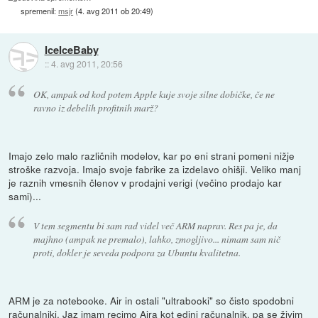
spremenil:
msjr
(
4. avg 2011 ob 20:49
)
IceIceBaby
::
4. avg 2011, 20:56
OK, ampak od kod potem Apple kuje svoje silne dobičke, če ne
ravno iz debelih profitnih marž?
Imajo zelo malo različnih modelov, kar po eni strani pomeni nižje
stroške razvoja. Imajo svoje fabrike za izdelavo ohišji. Veliko manj
je raznih vmesnih členov v prodajni verigi (večino prodajo kar
sami)...
V tem segmentu bi sam rad videl več ARM naprav. Res pa je, da
majhno (ampak ne premalo), lahko, zmogljivo... nimam sam nič
proti, dokler je seveda podpora za Ubuntu kvalitetna.
ARM je za notebooke. Air in ostali "ultrabooki" so čisto spodobni
računalniki. Jaz imam recimo Aira kot edini računalnik, pa se živim