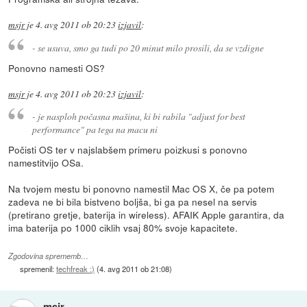
msjr
je
4. avg 2011 ob 20:23
izjavil
:
- se usuva, smo ga tudi po 20 minut milo prosili, da se vzdigne
Ponovno namesti OS?
msjr
je
4. avg 2011 ob 20:23
izjavil
:
- je nasploh počasna mašina, ki bi rabila "adjust for best
performance" pa tega na macu ni
Počisti OS ter v najslabšem primeru poizkusi s ponovno
namestitvijo OSa.
Na tvojem mestu bi ponovno namestil Mac OS X, če pa potem
zadeva ne bi bila bistveno boljša, bi ga pa nesel na servis
(pretirano gretje, baterija in wireless). AFAIK Apple garantira, da
ima baterija po 1000 ciklih vsaj 80% svoje kapacitete.
Zgodovina sprememb…
spremenil:
techfreak :)
(
4. avg 2011 ob 21:08
)
msjr