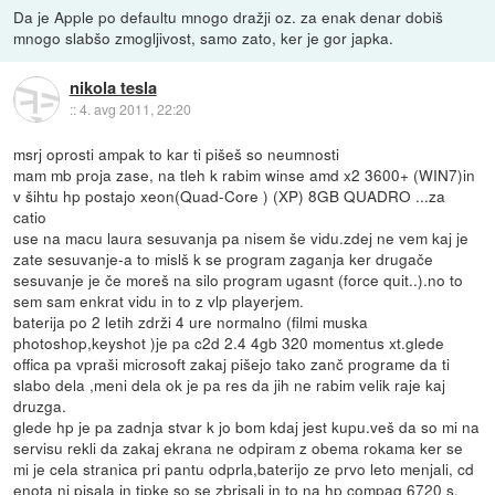
Da je Apple po defaultu mnogo dražji oz. za enak denar dobiš
mnogo slabšo zmogljivost, samo zato, ker je gor japka.
nikola tesla
::
4. avg 2011, 22:20
msrj oprosti ampak to kar ti pišeš so neumnosti
mam mb proja zase, na tleh k rabim winse amd x2 3600+ (WIN7)in
v šihtu hp postajo xeon(Quad-Core ) (XP) 8GB QUADRO ...za
catio
use na macu laura sesuvanja pa nisem še vidu.zdej ne vem kaj je
zate sesuvanje-a to mislš k se program zaganja ker drugače
sesuvanje je če moreš na silo program ugasnt (force quit..).no to
sem sam enkrat vidu in to z vlp playerjem.
baterija po 2 letih zdrži 4 ure normalno (filmi muska
photoshop,keyshot )je pa c2d 2.4 4gb 320 momentus xt.glede
offica pa vpraši microsoft zakaj pišejo tako zanč programe da ti
slabo dela ,meni dela ok je pa res da jih ne rabim velik raje kaj
druzga.
glede hp je pa zadnja stvar k jo bom kdaj jest kupu.veš da so mi na
servisu rekli da zakaj ekrana ne odpiram z obema rokama ker se
mi je cela stranica pri pantu odprla,baterijo ze prvo leto menjali, cd
enota ni pisala in tipke so se zbrisali in to na hp compaq 6720 s.