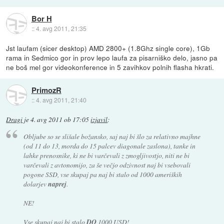
Bor H
::
4. avg 2011, 21:35
Jst laufam (sicer desktop) AMD 2800+ (1.8Ghz single core), 1Gb
rama in Sedmico gor in prov lepo laufa za pisarniško delo, jasno pa
ne boš mel gor videokonference in 5 zavihkov polnih flasha hkrati.
PrimozR
::
4. avg 2011, 21:40
Dragi
je
4. avg 2011 ob 17:05
izjavil
:
Obljube so se slišale božansko, saj naj bi šlo za relativno majhne
(od 11 do 13, morda do 15 palcev diagonale zaslona), tanke in
lahke prenosnike, ki ne bi varčevali z zmogljivostjo, niti ne bi
varčevali z avtonomijo, za še večjo odzivnost naj bi vsebovali
pogone SSD,
vse skupaj pa naj bi stalo od 1000 ameriških
dolarjev
naprej
.
NE!
Vse skupaj naj bi stalo
DO
1000 USD!