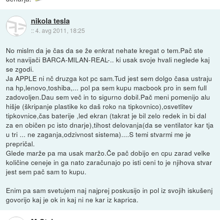
nikola tesla
::
4. avg 2011, 18:25
No mislm da je čas da se že enkrat nehate kregat o tem.Pač ste
kot navijači BARCA-MILAN-REAL-.. ki usak svoje hvali neglede kaj
se zgodi.
Ja APPLE ni nč druzga kot pc sam.Tud jest sem dolgo časa ustraju
na hp,lenovo,toshiba,... pol pa sem kupu macbook pro in sem full
zadovoljen.Dau sem več in to sigurno dobil.Pač meni pomenijo alu
hišje (škripanje plastike ko daš roko na tipkovnico),osvetlitev
tipkovnice,čas baterije ,led ekran (takrat je bil zelo redek in bi dal
za en običen pc isto dnarje),tihost delovanja(da se ventilator kar tja
u tri ... ne zaganja,odzivnost sistema)....S temi stvarmi me je
prepričal.
Glede marže pa ma usak maržo.Če pač dobijo en cpu zarad velke
količine ceneje in ga nato zaračunajo po isti ceni to je njihova stvar
jest sem pač sam to kupu.
Enim pa sam svetujem naj najprej poskusijo in pol iz svojih iskušenj
govorijo kaj je ok in kaj ni ne kar iz kaprica.