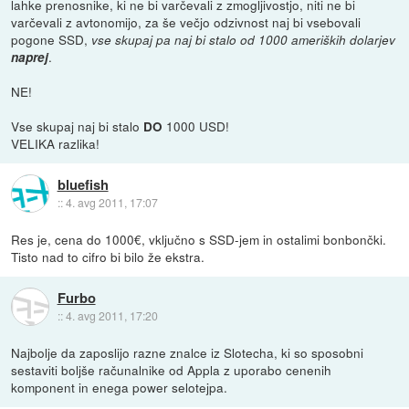
lahke prenosnike, ki ne bi varčevali z zmogljivostjo, niti ne bi
varčevali z avtonomijo, za še večjo odzivnost naj bi vsebovali
pogone SSD,
vse skupaj pa naj bi stalo od 1000 ameriških dolarjev
.
naprej
NE!
Vse skupaj naj bi stalo
1000 USD!
DO
VELIKA razlika!
bluefish
::
4. avg 2011, 17:07
Res je, cena do 1000€, vključno s SSD-jem in ostalimi bonbončki.
Tisto nad to cifro bi bilo že ekstra.
Furbo
::
4. avg 2011, 17:20
Najbolje da zaposlijo razne znalce iz Slotecha, ki so sposobni
sestaviti boljše računalnike od Appla z uporabo cenenih
komponent in enega power selotejpa.