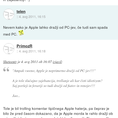
telen
::
4. avg 2011, 16:15
Nevem kako je Apple lahko dražji od PC-jev, če tudi sam spada
med PC.
PrimozR
::
4. avg 2011, 16:18
Sheteentz
je
4. avg 2011 ob 16:07
izjavil
:
"Ampak vseeno, Apple je neprimerno dražji od PC-jev!!!"
A je tole slučajno zajebancija, trollanje ali kar čisti idiotizem?
Saj poršeji in ferariji so tudi dražji od fiatov in renojev!!!
Jao...
Tole je bil trolling komentar tipičnega Apple haterja, pa čeprav je
bilo že pred časom dokazano, da je Apple morda le rahlo dražji ob