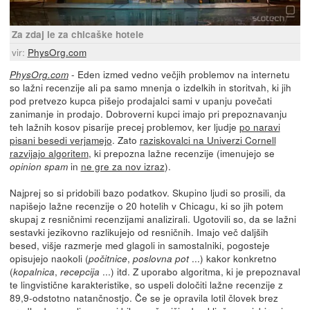
Za zdaj le za chicaške hotele
vir:
PhysOrg.com
- Eden izmed vedno večjih problemov na internetu
PhysOrg.com
so lažni recenzije ali pa samo mnenja o izdelkih in storitvah, ki jih
pod pretvezo kupca pišejo prodajalci sami v upanju povečati
zanimanje in prodajo. Dobroverni kupci imajo pri prepoznavanju
teh lažnih kosov pisarije precej problemov, ker ljudje
po naravi
pisani besedi verjamejo
. Zato
raziskovalci na Univerzi Cornell
razvijajo algoritem
, ki prepozna lažne recenzije (imenujejo se
in
ne gre za nov izraz
).
opinion spam
Najprej so si pridobili bazo podatkov. Skupino ljudi so prosili, da
napišejo lažne recenzije o 20 hotelih v Chicagu, ki so jih potem
skupaj z resničnimi recenzijami analizirali. Ugotovili so, da se lažni
sestavki jezikovno razlikujejo od resničnih. Imajo več daljših
besed, višje razmerje med glagoli in samostalniki, pogosteje
opisujejo naokoli (
,
...) kakor konkretno
počitnice
poslovna pot
(
,
...) itd. Z uporabo algoritma, ki je prepoznaval
kopalnica
recepcija
te lingvistične karakteristike, so uspeli določiti lažne recenzije z
89,9-odstotno natančnostjo. Če se je opravila lotil človek brez