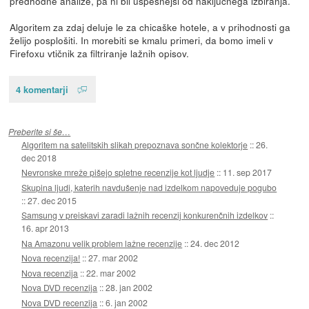
predhodne analize, pa ni bil uspešnejši od naključnega izbiranja.
Algoritem za zdaj deluje le za chicaške hotele, a v prihodnosti ga
želijo posplošiti. In morebiti se kmalu primeri, da bomo imeli v
Firefoxu vtičnik za filtriranje lažnih opisov.
4 komentarji
Preberite si še…
Algoritem na satelitskih slikah prepoznava sončne kolektorje
::
26.
dec 2018
Nevronske mreže pišejo spletne recenzije kot ljudje
::
11. sep 2017
Skupina ljudi, katerih navdušenje nad izdelkom napoveduje pogubo
::
27. dec 2015
Samsung v preiskavi zaradi lažnih recenzij konkurenčnih izdelkov
::
16. apr 2013
Na Amazonu velik problem lažne recenzije
::
24. dec 2012
Nova recenzija!
::
27. mar 2002
Nova recenzija
::
22. mar 2002
Nova DVD recenzija
::
28. jan 2002
Nova DVD recenzija
::
6. jan 2002