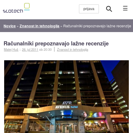
☰
Novice
»
Znanost in tehnologija
»
Računalniki prepoznavajo lažne recenzije
Računalniki prepoznavajo lažne recenzije
Matej Huš
::
26. jul 2011
ob 20:30
Znanost in tehnologija