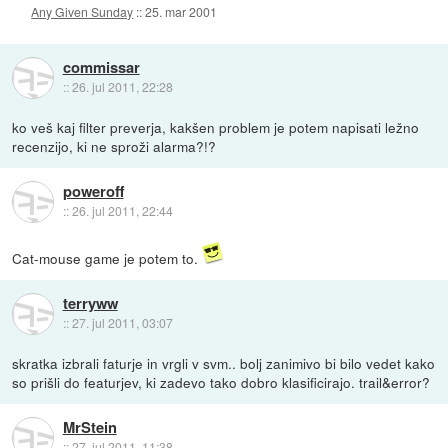
Any Given Sunday
::
25. mar 2001
commissar
::
26. jul 2011, 22:28
ko veš kaj filter preverja, kakšen problem je potem napisati ležno
recenzijo, ki ne sproži alarma?!?
poweroff
::
26. jul 2011, 22:44
Cat-mouse game je potem to.
terryww
::
27. jul 2011, 03:07
skratka izbrali faturje in vrgli v svm.. bolj zanimivo bi bilo vedet kako
so prišli do featurjev, ki zadevo tako dobro klasificirajo. trail&error?
MrStein
::
27. jul 2011, 11:38