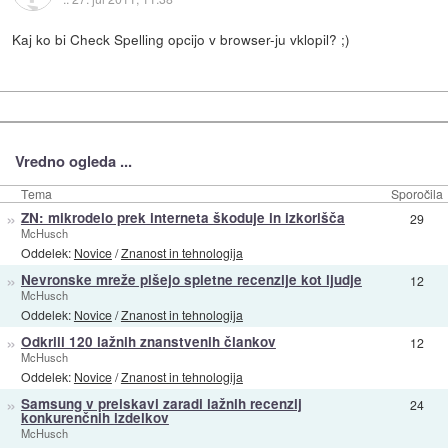
Kaj ko bi Check Spelling opcijo v browser-ju vklopil? ;)
Vredno ogleda ...
Tema
Sporočila
»
ZN: mikrodelo prek interneta škoduje in izkorišča
29
McHusch
Oddelek:
Novice
/
Znanost in tehnologija
»
Nevronske mreže pišejo spletne recenzije kot ljudje
12
McHusch
Oddelek:
Novice
/
Znanost in tehnologija
»
Odkrili 120 lažnih znanstvenih člankov
12
McHusch
Oddelek:
Novice
/
Znanost in tehnologija
»
Samsung v preiskavi zaradi lažnih recenzij
24
konkurenčnih izdelkov
McHusch