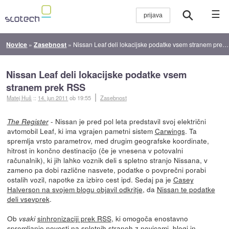
☰
Novice
»
Zasebnost
»
Nissan Leaf deli lokacijske podatke vsem stranem prek RSS
Nissan Leaf deli lokacijske podatke vsem
stranem prek RSS
Matej Huš
::
14. jun 2011
ob 19:55
Zasebnost
- Nissan je pred pol leta predstavil svoj električni
The Register
avtomobil Leaf, ki ima vgrajen pametni sistem
Carwings
. Ta
spremlja vrsto parametrov, med drugim geografske koordinate,
hitrost in končno destinacijo (če je vnesena v potovalni
računalnik), ki jih lahko voznik deli s spletno stranjo Nissana, v
zameno pa dobi različne nasvete, podatke o povprečni porabi
ostalih vozil, napotke za izbiro cest ipd. Sedaj pa je
Casey
Halverson na svojem blogu objavil odkritje
, da
Nissan te podatke
deli vsevprek
.
Ob
sinhronizaciji prek RSS
, ki omogoča enostavno
vsaki
spremljanje novosti na spletnih straneh z novicami, blogi in