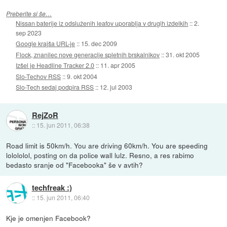
Preberite si še…
Nissan baterije iz odsluženih leafov uporablja v drugih izdelkih
::
2.
sep 2023
Google krajša URL-je
::
15. dec 2009
Flock, znanilec nove generacije spletnih brskalnikov
::
31. okt 2005
Izšel je Headline Tracker 2.0
::
11. apr 2005
Slo-Techov RSS
::
9. okt 2004
Slo-Tech sedaj podpira RSS
::
12. jul 2003
RejZoR
::
15. jun 2011, 06:38
Road limit is 50km/h. You are driving 60km/h. You are speeding
lolololol, posting on da police wall lulz. Resno, a res rabimo
bedasto sranje od "Facebooka" še v avtih?
techfreak :)
::
15. jun 2011, 06:40
Kje je omenjen Facebook?