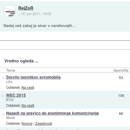
RejZoR
::
15. jun 2011, 19:02
Sedaj veš zakaj je stvar v narekovajih...
Vredno ogleda ...
Tema
Sporočila
»
Število lastnikov avtomobila
53
z3ro
Oddelek:
Na cesti
»
WEC 2015
106
BT52
Oddelek:
Na cesti
»
Napadi na pravico do anonimnega komuniciranja
68
Mandi
Oddelek:
Novice
/
Zasebnost