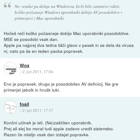
Ne, vendar pa deluje na Windowsu. In bi bilo zanimivo videti,
koliko počasneje Windows uporabniki dobijo AV posodobitve v
primerjavi z Mac uporabniki.
Hočeš reči koliko počasneje dobijo Mac uporabniki posodobitve.
MSE se posodobi vsak dan.
Apple pa najprej dva tedna tišči glavo v pesek in se dela da virusa
ni, nato pa še en teden packa popravek.
Wox
::
2. jun 2011, 17:04
Eno je popravek, drugo je posodobitev AV definicij. Ne gre
primerjat jabolk in hrušk tuki.
fosil
::
2. jun 2011, 17:17
Končni učinek je isti. (Ne)zaščiten uporabnik.
Prej ali slej bo moral tudi apple zadevo uredit sistemsko.
Razen če mislijo vsak dan izdajat popravke.