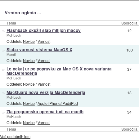
Vredno ogleda ...
Tema
Sporočila
»
Flashback okužil slab milijon macov
12
McHusch
Oddelek:
Novice
/
Varnost
»
Slaba varnost sistema MacOS X
100
Mandi
Oddelek:
Novice
/
Varnost
»
Le nekaj ur po popravku za Mac OS X nova varianta
37
MacDefenderja
McHusch
Oddelek:
Novice
/
Varnost
»
MacGuard nova verzija MacDefenderja
13
McHusch
Oddelek:
Novice
/
Apple iPhone/iPad/iPod
»
Zla programska oprema tudi na macih
34
McHusch
Oddelek:
Novice
/
Varnost
Tema
Sporočila
Več podobnih tem