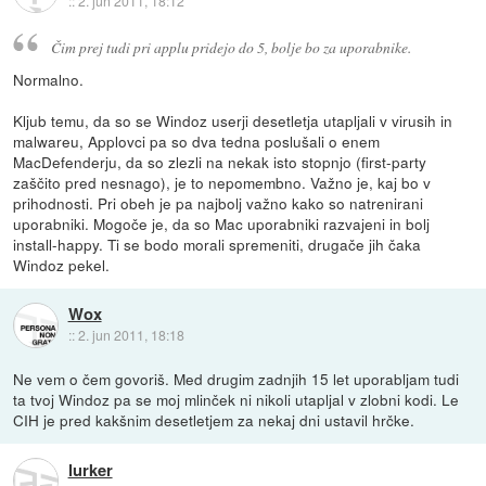
::
2. jun 2011, 18:12
Čim prej tudi pri applu pridejo do 5, bolje bo za uporabnike.
Normalno.
Kljub temu, da so se Windoz userji desetletja utapljali v virusih in
malwareu, Applovci pa so dva tedna poslušali o enem
MacDefenderju, da so zlezli na nekak isto stopnjo (first-party
zaščito pred nesnago), je to nepomembno. Važno je, kaj bo v
prihodnosti. Pri obeh je pa najbolj važno kako so natrenirani
uporabniki. Mogoče je, da so Mac uporabniki razvajeni in bolj
install-happy. Ti se bodo morali spremeniti, drugače jih čaka
Windoz pekel.
Wox
::
2. jun 2011, 18:18
Ne vem o čem govoriš. Med drugim zadnjih 15 let uporabljam tudi
ta tvoj Windoz pa se moj mlinček ni nikoli utapljal v zlobni kodi. Le
CIH je pred kakšnim desetletjem za nekaj dni ustavil hrčke.
lurker