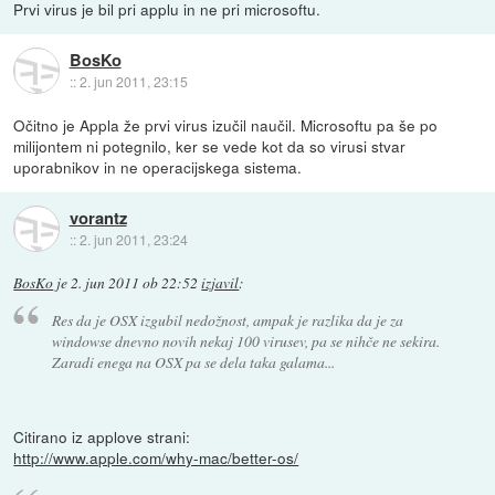
Prvi virus je bil pri applu in ne pri microsoftu.
BosKo
::
2. jun 2011, 23:15
Očitno je Appla že prvi virus izučil naučil. Microsoftu pa še po
milijontem ni potegnilo, ker se vede kot da so virusi stvar
uporabnikov in ne operacijskega sistema.
vorantz
::
2. jun 2011, 23:24
BosKo
je
2. jun 2011 ob 22:52
izjavil
:
Res da je OSX izgubil nedožnost, ampak je razlika da je za
windowse dnevno novih nekaj 100 virusev, pa se nihče ne sekira.
Zaradi enega na OSX pa se dela taka galama...
Citirano iz applove strani:
http://www.apple.com/why-mac/better-os/