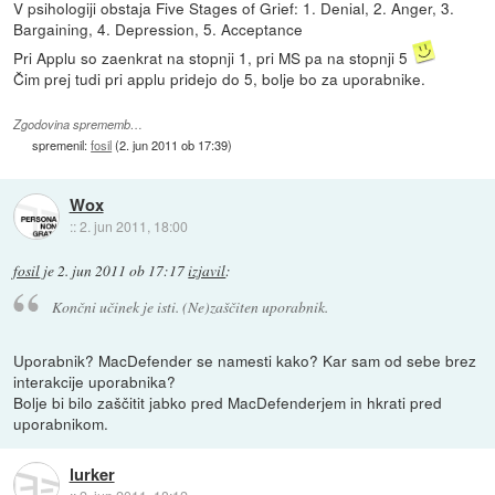
V psihologiji obstaja Five Stages of Grief: 1. Denial, 2. Anger, 3.
Bargaining, 4. Depression, 5. Acceptance
Pri Applu so zaenkrat na stopnji 1, pri MS pa na stopnji 5
Čim prej tudi pri applu pridejo do 5, bolje bo za uporabnike.
Zgodovina sprememb…
spremenil:
fosil
(
2. jun 2011 ob 17:39
)
Wox
::
2. jun 2011, 18:00
fosil
je
2. jun 2011 ob 17:17
izjavil
:
Končni učinek je isti. (Ne)zaščiten uporabnik.
Uporabnik? MacDefender se namesti kako? Kar sam od sebe brez
interakcije uporabnika?
Bolje bi bilo zaščitit jabko pred MacDefenderjem in hkrati pred
uporabnikom.
lurker