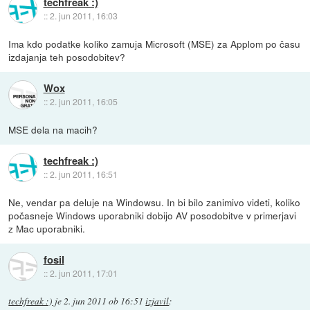
techfreak :)
::
2. jun 2011, 16:03
Ima kdo podatke koliko zamuja Microsoft (MSE) za Applom po času
izdajanja teh posodobitev?
Wox
::
2. jun 2011, 16:05
MSE dela na macih?
techfreak :)
::
2. jun 2011, 16:51
Ne, vendar pa deluje na Windowsu. In bi bilo zanimivo videti, koliko
počasneje Windows uporabniki dobijo AV posodobitve v primerjavi
z Mac uporabniki.
fosil
::
2. jun 2011, 17:01
techfreak :)
je
2. jun 2011 ob 16:51
izjavil
: