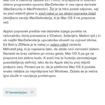
zlobno programsko opremo MacDefender in vse njene derivate
(MacSecurity in MacProtector). Žal je ta hitro postal odporen, saj
so pisci staknili glave in
zgolj nekaj ur po objavi popravka izdali
izboljšano verzijo MacDefenderja, ki je Mac OS X ne prepozna
več.
Applov popravek preišče vse datoteke tujega porekla na
računalniku (torej prenesene z iChatom, Safarijem, Mailom ipd.) in
ob najdbi MacDefenderja uporabnika obvesti na nujnost izbrisa.
Ed Bott iz ZDNeta je le nekaj ur
zatem odkril
varianto
Mdinstall.pkg, ki je napisana tako, da obide novi varnostni sistem.
Namesti se brez zahteve po vnosu gesla, Mac OS X pa ga ne
prepozna kot zlobno kodo. K sreči ima ta funkcijo samodejnega
posodabljanja definicij, tako da bo Apple slej ko prej vključil
podporo zanj. Pomeni pa to, da je platforma Mac OS X postala
enako vabljiva za nepridiprave kot Windows. Začela se je večna
igra okužb in razvijanja protistrupov.
37 komentarjev