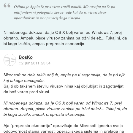
Očitno je Appla že prvi virus izučil naučil. Microsoftu pa še po
milijontem ni potegnilo, ker se vede kot da so virusi stvar
uporabnikov in ne operacijskega sistema.
Ni nobenega dokaza, da je OS X bolj varen od Windows 7, prej
obratno. Ampak, pisce virusov zanima pa tržni delež... Tukaj ni, da
bi koga izučilo, ampak preprosta ekonomija.
BosKo
::
2. jun 2011, 23:54
Microsoft ne dela takih obljub, apple pa ti zagotavlja, da je pri njih
kaj takega nemogoče.
Saj ti ob takšnem številu virusov nima kaj obljubljat in zagotavljat
da boš varen pred virusi.
Ni nobenega dokaza, da je OS X bolj varen od Windows 7, prej
obratno. Ampak, pisce virusov zanima pa tržni delež... Tukaj ni, da
bi koga izučilo, ampak preprosta ekonomija.
Aja "preprosta ekonomija" opravičuje da Microsoft ignorira svojo
odgovornost stanja varnosti operacijskega sistema in prelaga na