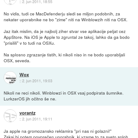
::
2. jun 2011, 18:55
No vidis, tudi ce MacDefenderju sledi se miljon podobnih, za
nekater uporabnike ne bo "zime" niti na Winblowzih niti na OSX.
Jaz itak mislim, da je najbolj ziher stvar vse aplikacije peljat cez
AppStore. Na iOS je Apple to zgruntal ze takoj, lahko da ga bodo
"prisilili" v to tudi na OSXu.
Na splosno zgrazanje tistih, ki nikoli niso in ne bodo uporabljali
OSX, seveda.
Wox
::
2. jun 2011, 19:03
Nikoli ne reci nikoli. Winblowzi in OSX vsaj podpirata šumnike.
LurkzerOS jih očitno še ne.
vorantz
::
2. jun 2011, 19:11
Ja apple na gromozansko reklamira "pri nas ni golazni!"
Zakaj bi potem povprečen uporabnik, ki vzame to za sveto sploh