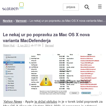
☰
Novice
»
Varnost
»
Le nekaj ur po popravku za Mac OS X nova varianta MacDefenderja
Le nekaj ur po popravku za Mac OS X nova
varianta MacDefenderja
Matej Huš
::
2. jun 2011
ob 07:09
Varnost
- Apple
je držal obljubo
in je v torek izdal popravek za
Yahoo News
Mac OS X (Security Update 2011-003), ki prepozna in odstrani