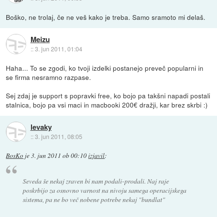
Boško, ne trolaj, če ne veš kako je treba. Samo sramoto mi delaš.
Meizu
::
3. jun 2011, 01:04
Haha... To se zgodi, ko tvoji izdelki postanejo preveč popularni in
se firma nesramno razpase.
Sej zdaj je support s popravki free, ko bojo pa takšni napadi postali
stalnica, bojo pa vsi maci in macbooki 200€ dražji, kar brez skrbi :)
levaky
::
3. jun 2011, 08:05
BosKo
je
3. jun 2011 ob 00:10
izjavil
:
Seveda še nekaj zraven bi nam podali-prodali. Naj raje
poskrbijo za osnovno varnost na nivoju samega operacijskega
sistema, pa ne bo več nobene potrebe nekaj "bundlat"