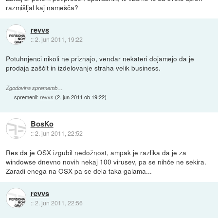
razmišljal kaj namešča?
revvs
::
2. jun 2011, 19:22
Potuhnjenci nikoli ne priznajo, vendar nekateri dojamejo da je
prodaja zaščit in izdelovanje straha velik business.
Zgodovina sprememb…
spremenil:
revvs
(
2. jun 2011 ob 19:22
)
BosKo
::
2. jun 2011, 22:52
Res da je OSX izgubil nedožnost, ampak je razlika da je za
windowse dnevno novih nekaj 100 virusev, pa se nihče ne sekira.
Zaradi enega na OSX pa se dela taka galama...
revvs
::
2. jun 2011, 22:56