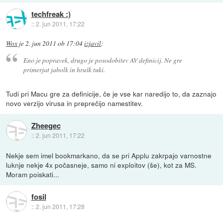
techfreak :)
::
2. jun 2011, 17:22
Wox
je
2. jun 2011 ob 17:04
izjavil
:
Eno je popravek, drugo je posodobitev AV definicij. Ne gre
primerjat jabolk in hrušk tuki.
Tudi pri Macu gre za definicije, če je vse kar naredijo to, da zaznajo
novo verzijo virusa in preprečijo namestitev.
Zheegec
::
2. jun 2011, 17:22
Nekje sem imel bookmarkano, da se pri Applu zakrpajo varnostne
luknje nekje 4x počasneje, samo ni exploitov (še), kot za MS.
Moram poiskati...
fosil
::
2. jun 2011, 17:28