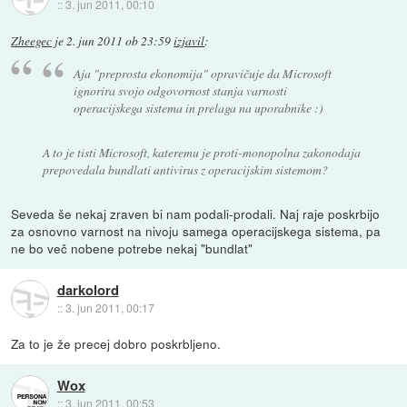
::
3. jun 2011, 00:10
Zheegec
je
2. jun 2011 ob 23:59
izjavil
:
Aja "preprosta ekonomija" opravičuje da Microsoft
ignorira svojo odgovornost stanja varnosti
operacijskega sistema in prelaga na uporabnike :)
A to je tisti Microsoft, kateremu je proti-monopolna zakonodaja
prepovedala bundlati antivirus z operacijskim sistemom?
Seveda še nekaj zraven bi nam podali-prodali. Naj raje poskrbijo
za osnovno varnost na nivoju samega operacijskega sistema, pa
ne bo več nobene potrebe nekaj "bundlat"
darkolord
::
3. jun 2011, 00:17
Za to je že precej dobro poskrbljeno.
Wox
::
3. jun 2011, 00:53