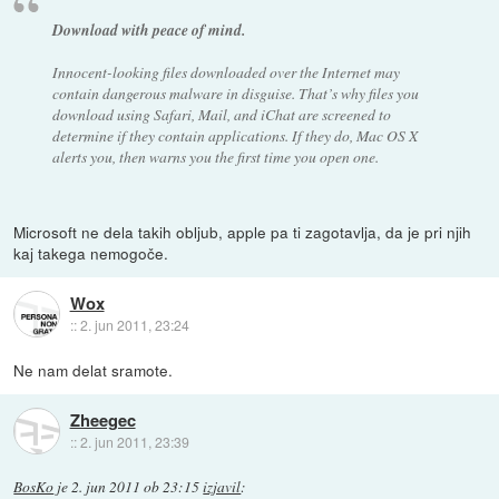
Download with peace of mind.
Innocent-looking files downloaded over the Internet may
contain dangerous malware in disguise. That’s why files you
download using Safari, Mail, and iChat are screened to
determine if they contain applications. If they do, Mac OS X
alerts you, then warns you the first time you open one.
Microsoft ne dela takih obljub, apple pa ti zagotavlja, da je pri njih
kaj takega nemogoče.
Wox
::
2. jun 2011, 23:24
Ne nam delat sramote.
Zheegec
::
2. jun 2011, 23:39
BosKo
je
2. jun 2011 ob 23:15
izjavil
: