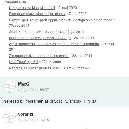
Preberite si še…
Notepad++ za Mac, ki to ni bil
::
5. maj 2026
Flashback okužil slab milijon macov
::
7. apr 2012
Psystar spet izgubil proti Applu, Mac OS X ostaja omejen na mace
::
30. sep 2011
Spam v upadu, malware v porastu
::
13. jul 2011
MacGuard nova verzija MacDefenderja
::
26. maj 2011
Apple napovedal popravek za odstranitev MacDefenderja
::
25. maj
2011
Zla programska oprema tudi na macih
::
22. maj 2011
Izšel TrueCrypt 6.3
::
22. okt 2009
Nagrada za pisca virusa za Mac OS X
::
27. mar 2005
MacQ
::
2. jun 2011, 09:37
Nebi rad bil nesramen ali privoščljiv, ampak: Hihi :D
vorantz
::
2. jun 2011, 14:15