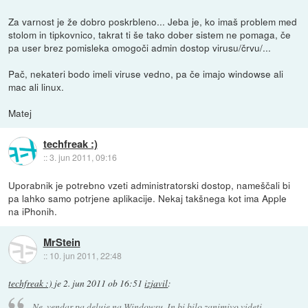
Za varnost je že dobro poskrbleno... Jeba je, ko imaš problem med
stolom in tipkovnico, takrat ti še tako dober sistem ne pomaga, če
pa user brez pomisleka omogoči admin dostop virusu/črvu/...
Pač, nekateri bodo imeli viruse vedno, pa če imajo windowse ali
mac ali linux.
Matej
techfreak :)
::
3. jun 2011, 09:16
Uporabnik je potrebno vzeti administratorski dostop, nameščali bi
pa lahko samo potrjene aplikacije. Nekaj takšnega kot ima Apple
na iPhonih.
MrStein
::
10. jun 2011, 22:48
techfreak :)
je
2. jun 2011 ob 16:51
izjavil
:
Ne, vendar pa deluje na Windowsu. In bi bilo zanimivo videti,