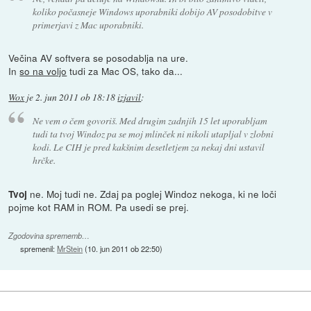
koliko počasneje Windows uporabniki dobijo AV posodobitve v
primerjavi z Mac uporabniki.
Večina AV softvera se posodablja na ure.
In
so na voljo
tudi za Mac OS, tako da...
Wox
je
2. jun 2011 ob 18:18
izjavil
:
Ne vem o čem govoriš. Med drugim zadnjih 15 let uporabljam
tudi ta tvoj Windoz pa se moj mlinček ni nikoli utapljal v zlobni
kodi. Le CIH je pred kakšnim desetletjem za nekaj dni ustavil
hrčke.
ne. Moj tudi ne. Zdaj pa poglej Windoz nekoga, ki ne loči
Tvoj
pojme kot RAM in ROM. Pa usedi se prej.
Zgodovina sprememb…
spremenil:
MrStein
(
10. jun 2011 ob 22:50
)