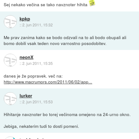
Sej nekako večina se tako navznoter hihita
kpkp
::
2. jun 2011, 15:32
Me prav zanima kako se bodo odzvali na to ali bodo obupali ali
bomo dobili vsak teden novo varnostno posodobitev.
neonX
::
2. jun 2011, 15:35
danes je že popravek. več na:
http://www.macrumors.com/2011/06/02/app...
lurker
::
2. jun 2011, 15:53
Hihitanje navznoter bo torej večinoma omejeno na 24-urno okno.
Jebiga, nekaterim tudi to dosti pomeni.