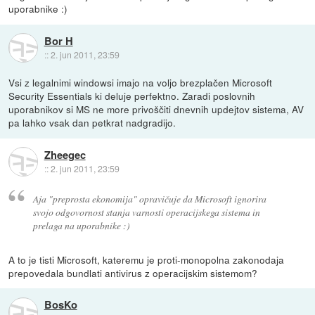
uporabnike :)
Bor H
::
2. jun 2011, 23:59
Vsi z legalnimi windowsi imajo na voljo brezplačen Microsoft
Security Essentials ki deluje perfektno. Zaradi poslovnih
uporabnikov si MS ne more privoščiti dnevnih updejtov sistema, AV
pa lahko vsak dan petkrat nadgradijo.
Zheegec
::
2. jun 2011, 23:59
Aja "preprosta ekonomija" opravičuje da Microsoft ignorira
svojo odgovornost stanja varnosti operacijskega sistema in
prelaga na uporabnike :)
A to je tisti Microsoft, kateremu je proti-monopolna zakonodaja
prepovedala bundlati antivirus z operacijskim sistemom?
BosKo