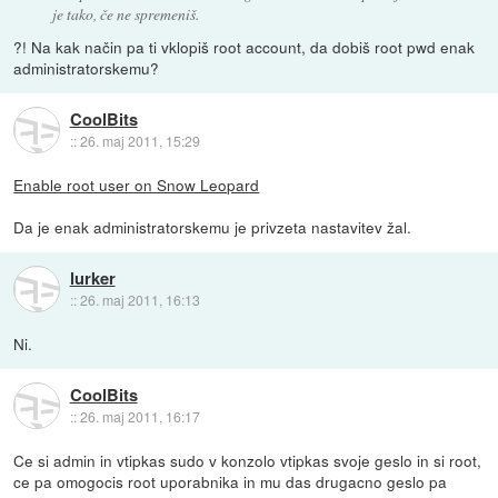
je tako, če ne spremeniš.
?! Na kak način pa ti vklopiš root account, da dobiš root pwd enak
administratorskemu?
CoolBits
::
26. maj 2011, 15:29
Enable root user on Snow Leopard
Da je enak administratorskemu je privzeta nastavitev žal.
lurker
::
26. maj 2011, 16:13
Ni.
CoolBits
::
26. maj 2011, 16:17
Ce si admin in vtipkas sudo v konzolo vtipkas svoje geslo in si root,
ce pa omogocis root uporabnika in mu das drugacno geslo pa