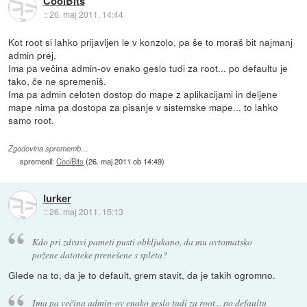
CoolBits
::
26. maj 2011, 14:44
Kot root si lahko prijavljen le v konzolo, pa še to moraš bit najmanj
admin prej.
Ima pa večina admin-ov enako geslo tudi za root... po defaultu je
tako, če ne spremeniš.
Ima pa admin celoten dostop do mape z aplikacijami in deljene
mape nima pa dostopa za pisanje v sistemske mape... to lahko
samo root.
Zgodovina sprememb…
spremenil:
CoolBits
(
26. maj 2011 ob 14:49
)
lurker
::
26. maj 2011, 15:13
Kdo pri zdravi pameti pusti obkljukano, da mu avtomatsko
požene datoteke prenešene s spleta?
Glede na to, da je to default, grem stavit, da je takih ogromno.
Ima pa večina admin-ov enako geslo tudi za root... po defaultu