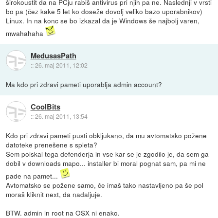
širokoustit da na PCju rabiš antivirus pri njih pa ne. Naslednji v vrsti
bo pa (čez kake 5 let ko doseže dovolj veliko bazo uporabnikov)
Linux. In na konc se bo izkazal da je Windows še najbolj varen,
mwahahaha
MedusasPath
::
26. maj 2011, 12:02
Ma kdo pri zdravi pameti uporablja admin account?
CoolBits
::
26. maj 2011, 13:54
Kdo pri zdravi pameti pusti obkljukano, da mu avtomatsko požene
datoteke prenešene s spleta?
Sem poiskal tega defenderja in vse kar se je zgodilo je, da sem ga
dobil v downloads mapo... installer bi moral pognat sam, pa mi ne
pade na pamet...
Avtomatsko se požene samo, če imaš tako nastavljeno pa še pol
moraš kliknit next, da nadaljuje.
BTW. admin in root na OSX ni enako.