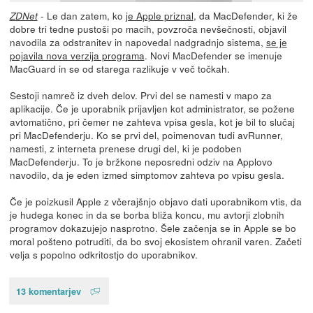
- Le dan zatem, ko
je Apple priznal
, da MacDefender, ki že
ZDNet
dobre tri tedne pustoši po macih, povzroča nevšečnosti, objavil
navodila za odstranitev in napovedal nadgradnjo sistema,
se je
pojavila nova verzija programa
. Novi MacDefender se imenuje
MacGuard in se od starega razlikuje v več točkah.
Sestoji namreč iz dveh delov. Prvi del se namesti v mapo za
aplikacije. Če je uporabnik prijavljen kot administrator, se požene
avtomatično, pri čemer ne zahteva vpisa gesla, kot je bil to slučaj
pri MacDefenderju. Ko se prvi del, poimenovan tudi avRunner,
namesti, z interneta prenese drugi del, ki je podoben
MacDefenderju. To je bržkone neposredni odziv na Applovo
navodilo, da je eden izmed simptomov zahteva po vpisu gesla.
Če je poizkusil Apple z včerajšnjo objavo dati uporabnikom vtis, da
je hudega konec in da se borba bliža koncu, mu avtorji zlobnih
programov dokazujejo nasprotno. Šele začenja se in Apple se bo
moral pošteno potruditi, da bo svoj ekosistem ohranil varen. Začeti
velja s popolno odkritostjo do uporabnikov.
13 komentarjev