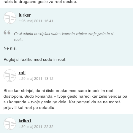
rabis to drugacno geslo za root dostop.
lurker
::
26. maj 2011, 16:41
Ce si admin in vtipkas sudo v konzolo vtipkas svoje geslo in si
root...
Ne nisi.
Poglej si razliko med sudo in root.
roli
::
29. maj 2011, 13:12
Bi se kar strinjal, da ni čisto enako med sudo in polnim root
dostopom. Sudo komanda + tvoje geslo naredi kar želiš vendar pa
su komanda + tvoje geslo ne dela. Kar pomeni da se ne moreš
prijaviti kot root po defaultu.
kriko1
::
30. maj 2011, 22:32