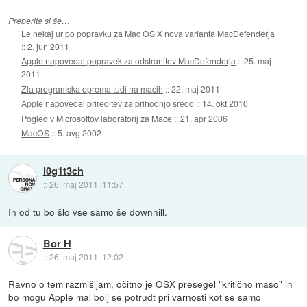
Preberite si še…
Le nekaj ur po popravku za Mac OS X nova varianta MacDefenderja
::
2. jun 2011
Apple napovedal popravek za odstranitev MacDefenderja
::
25. maj
2011
Zla programska oprema tudi na macih
::
22. maj 2011
Apple napovedal prireditev za prihodnjo sredo
::
14. okt 2010
Pogled v Microsoftov laboratorij za Mace
::
21. apr 2006
MacOS
::
5. avg 2002
l0g1t3ch
::
26. maj 2011, 11:57
In od tu bo šlo vse samo še downhill.
Bor H
::
26. maj 2011, 12:02
Ravno o tem razmišljam, očitno je OSX presegel "kritično maso" in
bo mogu Apple mal bolj se potrudt pri varnosti kot se samo