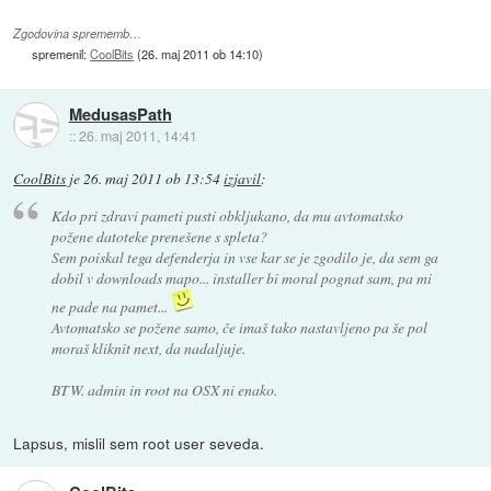
Zgodovina sprememb…
spremenil:
CoolBits
(
26. maj 2011 ob 14:10
)
MedusasPath
::
26. maj 2011, 14:41
CoolBits
je
26. maj 2011 ob 13:54
izjavil
:
Kdo pri zdravi pameti pusti obkljukano, da mu avtomatsko
požene datoteke prenešene s spleta?
Sem poiskal tega defenderja in vse kar se je zgodilo je, da sem ga
dobil v downloads mapo... installer bi moral pognat sam, pa mi
ne pade na pamet...
Avtomatsko se požene samo, če imaš tako nastavljeno pa še pol
moraš kliknit next, da nadaljuje.
BTW. admin in root na OSX ni enako.
Lapsus, mislil sem root user seveda.