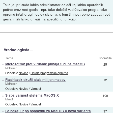
Tako je, pri sudo lahko administrator določi kaj lahko uporabnik
počne brez root gesla - npr. tako določiš vzdrževalce programske
opreme in/ali drugih delov sistema, s tem ti ni potrebno zaupati root
gesla in jih lahko omejiš na specifično funkcijo.
Vredno ogleda ...
Tema
Sporočila
»
Microsoftov protivirusnik prihaja tudi na macOS
25
McHusch
Oddelek:
Novice
/
Ostala programska oprema
»
Flashback okužil slab milijon macov
12
McHusch
Oddelek:
Novice
/
Varnost
»
Slaba varnost sistema MacOS X
100
Mandi
Oddelek:
Novice
/
Varnost
»
Le nekaj ur po popravku za Mac OS X nova varianta
37