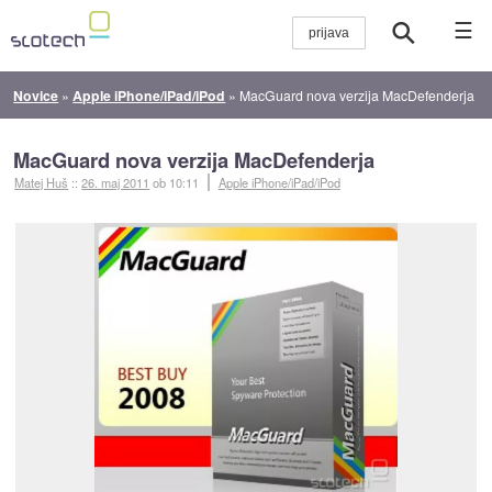
☰
Novice
»
Apple iPhone/iPad/iPod
»
MacGuard nova verzija MacDefenderja
MacGuard nova verzija MacDefenderja
Matej Huš
::
26. maj 2011
ob 10:11
Apple iPhone/iPad/iPod