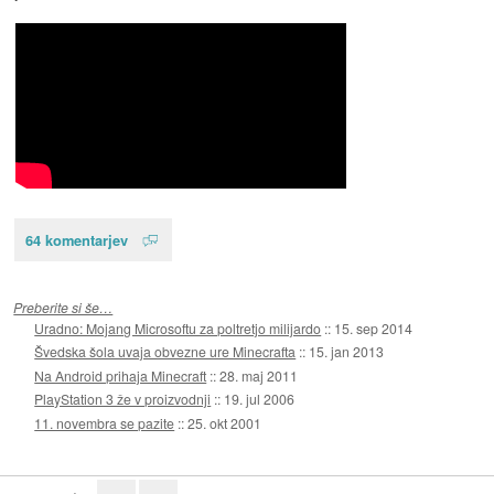
64 komentarjev
Preberite si še…
Uradno: Mojang Microsoftu za poltretjo milijardo
::
15. sep 2014
Švedska šola uvaja obvezne ure Minecrafta
::
15. jan 2013
Na Android prihaja Minecraft
::
28. maj 2011
PlayStation 3 že v proizvodnji
::
19. jul 2006
11. novembra se pazite
::
25. okt 2001