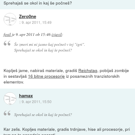
Sprehajaš se okol in kaj še počneš?
Zero0ne
::
9. apr 2011, 15:49
fosil
je
9. apr 2011 ob 15:46
izjavil
:
Še zmeri mi ni jasno kaj počneš v tej "igri".
Sprehajaš se okol in kaj še počneš?
Koplješ jame, nabiraš materiale, gradiš
Reichstag
, pobijaš zombije
in sestavljaš
16 bitne procesorje
iz posameznih tranzistorskih
elementov.
hamax
::
9. apr 2011, 15:50
Sprehajaš se okol in kaj še počneš?
Kar zelis. Kopljes materiale, gradis trdnjave, hise ali procesorje, pri
tem pa te napadajo posasti.