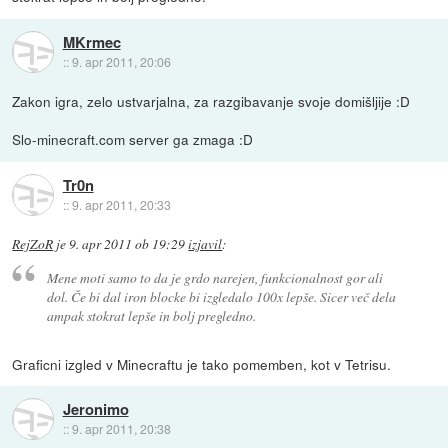
MKrmec
::
9. apr 2011, 20:06
Zakon igra, zelo ustvarjalna, za razgibavanje svoje domišljije :D
Slo-minecraft.com server ga zmaga :D
Tr0n
::
9. apr 2011, 20:33
RejZoR
je
9. apr 2011 ob 19:29
izjavil
:
Mene moti samo to da je grdo narejen, funkcionalnost gor ali
dol. Če bi dal iron blocke bi izgledalo 100x lepše. Sicer več dela
ampak stokrat lepše in bolj pregledno.
Graficni izgled v Minecraftu je tako pomemben, kot v Tetrisu.
Jeronimo
::
9. apr 2011, 20:38