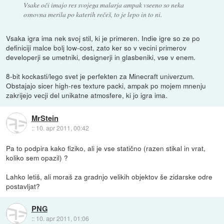
Vsake oči imajo res svojega malarja ampak vseeno so neka
osnovna merila po katerih rečeš, to je lepo in to ni.
Vsaka igra ima nek svoj stil, ki je primeren. Indie igre so ze po
definiciji malce bolj low-cost, zato ker so v vecini primerov
developerji se umetniki, designerji in glasbeniki, vse v enem.
8-bit kockasti/lego svet je perfekten za Minecraft univerzum.
Obstajajo sicer high-res texture packi, ampak po mojem mnenju
zakrijejo vecji del unikatne atmosfere, ki jo igra ima.
MrStein
::
10. apr 2011, 00:42
Pa to podpira kako fiziko, ali je vse statično (razen stikal in vrat,
koliko sem opazil) ?
Lahko letiš, ali moraš za gradnjo velikih objektov še zidarske odre
postavljat?
PNG
::
10. apr 2011, 01:06