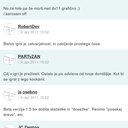
No za tole pa že morš met dx11 grafično ;)
//sarcasm off
RobertDev
::
9. apr 2011, 15:32
Bistvo igre je ustvarjalnost, in zabijanje prostega časa.
PARTyZAN
::
9. apr 2011, 15:32
Cilj v igri je preživeti. Ostalo je pa odvisno od tvoje domišljije. Kot bi
se igral z lego kockami.
js osebno
::
9. apr 2011, 15:32
Beta verzija 1.5 bo dobila statistike in "dosežke". Recimo "posekaj
drevo", etc.
JC Denton