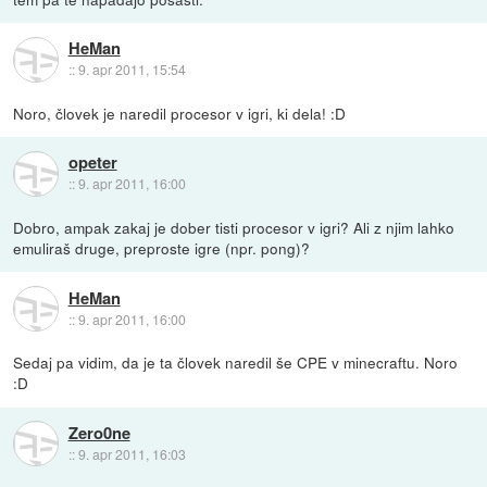
HeMan
::
9. apr 2011, 15:54
Noro, človek je naredil procesor v igri, ki dela! :D
opeter
::
9. apr 2011, 16:00
Dobro, ampak zakaj je dober tisti procesor v igri? Ali z njim lahko
emuliraš druge, preproste igre (npr. pong)?
HeMan
::
9. apr 2011, 16:00
Sedaj pa vidim, da je ta človek naredil še CPE v minecraftu. Noro
:D
Zero0ne
::
9. apr 2011, 16:03