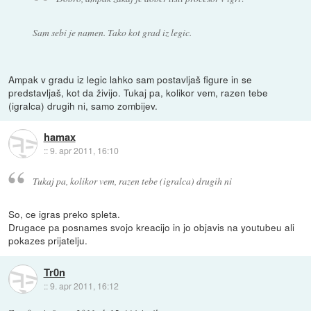
Sam sebi je namen. Tako kot grad iz legic.
Ampak v gradu iz legic lahko sam postavljaš figure in se
predstavljaš, kot da živijo. Tukaj pa, kolikor vem, razen tebe
(igralca) drugih ni, samo zombijev.
hamax
::
9. apr 2011, 16:10
Tukaj pa, kolikor vem, razen tebe (igralca) drugih ni
So, ce igras preko spleta.
Drugace pa posnames svojo kreacijo in jo objavis na youtubeu ali
pokazes prijatelju.
Tr0n
::
9. apr 2011, 16:12