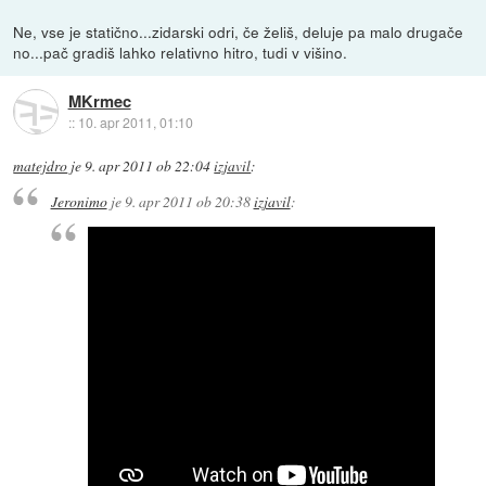
Ne, vse je statično...zidarski odri, če želiš, deluje pa malo drugače
no...pač gradiš lahko relativno hitro, tudi v višino.
MKrmec
::
10. apr 2011, 01:10
matejdro
je
9. apr 2011 ob 22:04
izjavil
:
Jeronimo
je
9. apr 2011 ob 20:38
izjavil
: