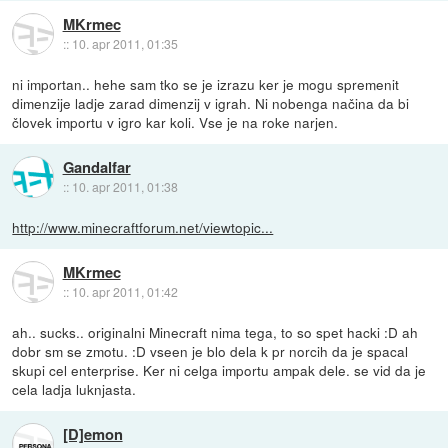
MKrmec
::
10. apr 2011, 01:35
ni importan.. hehe sam tko se je izrazu ker je mogu spremenit
dimenzije ladje zarad dimenzij v igrah. Ni nobenga načina da bi
človek importu v igro kar koli. Vse je na roke narjen.
Gandalfar
::
10. apr 2011, 01:38
http://www.minecraftforum.net/viewtopic...
MKrmec
::
10. apr 2011, 01:42
ah.. sucks.. originalni Minecraft nima tega, to so spet hacki :D ah
dobr sm se zmotu. :D vseen je blo dela k pr norcih da je spacal
skupi cel enterprise. Ker ni celga importu ampak dele. se vid da je
cela ladja luknjasta.
[D]emon