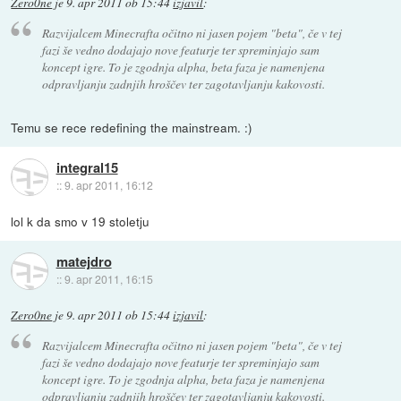
Zero0ne
je
9. apr 2011 ob 15:44
izjavil
:
Razvijalcem Minecrafta očitno ni jasen pojem "beta", če v tej
fazi še vedno dodajajo nove featurje ter spreminjajo sam
koncept igre. To je zgodnja alpha, beta faza je namenjena
odpravljanju zadnjih hroščev ter zagotavljanju kakovosti.
Temu se rece redefining the mainstream. :)
integral15
::
9. apr 2011, 16:12
lol k da smo v 19 stoletju
matejdro
::
9. apr 2011, 16:15
Zero0ne
je
9. apr 2011 ob 15:44
izjavil
:
Razvijalcem Minecrafta očitno ni jasen pojem "beta", če v tej
fazi še vedno dodajajo nove featurje ter spreminjajo sam
koncept igre. To je zgodnja alpha, beta faza je namenjena
odpravljanju zadnjih hroščev ter zagotavljanju kakovosti.