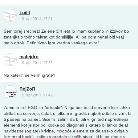
LuiIII
::
9. apr 2011, 17:21
Sem torej srečnež! Že ene 3/4 leta jo imam kupljeno in izzivov bo
zmanjkalo točno takrat kot domišljije. Ali pa bom nehal biti vsaj
malo otrok. Definitivno igra vredna vsakega evra!
matejdro
::
9. apr 2011, 17:23
Na katerih serverih igrate?
RejZoR
::
9. apr 2011, 17:42
Zame je to LEGO za "odrasle". Ni ga čez build serverje kjer lahko
chillaš na serverju, čataš s folkom in gradiš najbolj odbite stvari, ki
ti padejo na pamet. Sicer si želim, da bi bili v igri tud naprednejši
elementi kot je npr pol kocke po diagonali s katero bi lahko delal
navidezne (oglate) krivine, mogoče element za dejansko dvigalo
(ne razni hacki), zajle za gradnjo visečih stvari, ki bi se zibale v