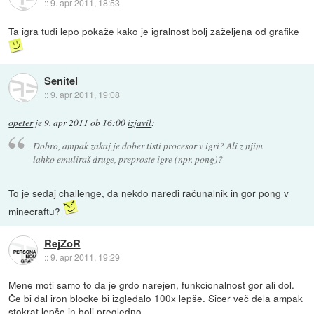
::
9. apr 2011, 18:53
Ta igra tudi lepo pokaže kako je igralnost bolj zaželjena od grafike
Senitel
::
9. apr 2011, 19:08
opeter
je
9. apr 2011 ob 16:00
izjavil
:
Dobro, ampak zakaj je dober tisti procesor v igri? Ali z njim
lahko emuliraš druge, preproste igre (npr. pong)?
To je sedaj challenge, da nekdo naredi računalnik in gor pong v
minecraftu?
RejZoR
::
9. apr 2011, 19:29
Mene moti samo to da je grdo narejen, funkcionalnost gor ali dol.
Če bi dal iron blocke bi izgledalo 100x lepše. Sicer več dela ampak
stokrat lepše in bolj pregledno.