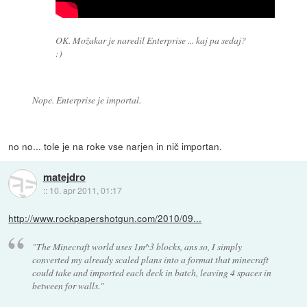
OK. Možakar je naredil Enterprise ... kaj pa sedaj?
:)
Nope. Enterprise je importal.
no no... tole je na roke vse narjen in nič importan.
matejdro
::
10. apr 2011, 01:17
http://www.rockpapershotgun.com/2010/09...
"The Minecraft world uses 1m^3 blocks, ans so, I simply
converted my already scaled plans into a format that minecraft
could take and imported each deck in batch, leaving 4 spaces in
between for walls."