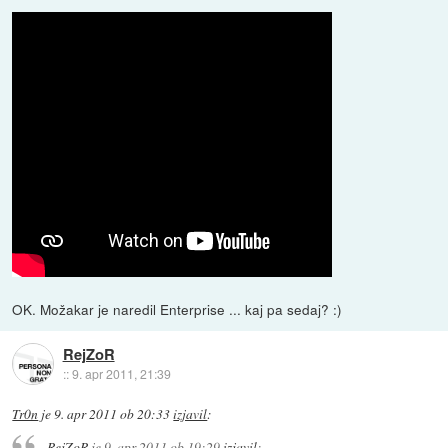
OK. Možakar je naredil Enterprise ... kaj pa sedaj? :)
RejZoR
::
9. apr 2011, 21:39
Tr0n
je
9. apr 2011 ob 20:33
izjavil
:
RejZoR
je
9. apr 2011 ob 19:29
izjavil
: