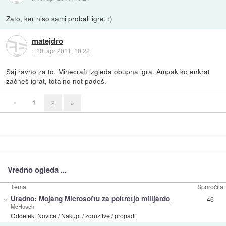
Zato, ker niso sami probali igre. :)
matejdro
::
10. apr 2011, 10:22
Saj ravno za to. Minecraft izgleda obupna igra. Ampak ko enkrat
začneš igrat, totalno not padeš.
«
1
2
»
Vredno ogleda ...
Tema
Sporočila
»
Uradno: Mojang Microsoftu za poltretjo milijardo
46
McHusch
Oddelek:
Novice
/
Nakupi / združitve / propadi