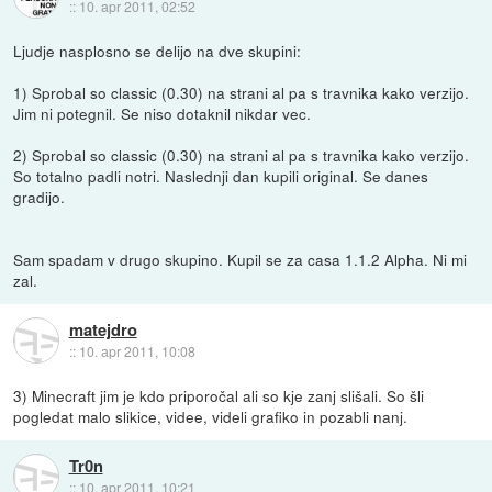
::
10. apr 2011, 02:52
Ljudje nasplosno se delijo na dve skupini:
1) Sprobal so classic (0.30) na strani al pa s travnika kako verzijo.
Jim ni potegnil. Se niso dotaknil nikdar vec.
2) Sprobal so classic (0.30) na strani al pa s travnika kako verzijo.
So totalno padli notri. Naslednji dan kupili original. Se danes
gradijo.
Sam spadam v drugo skupino. Kupil se za casa 1.1.2 Alpha. Ni mi
zal.
matejdro
::
10. apr 2011, 10:08
3) Minecraft jim je kdo priporočal ali so kje zanj slišali. So šli
pogledat malo slikice, videe, videli grafiko in pozabli nanj.
Tr0n
::
10. apr 2011, 10:21