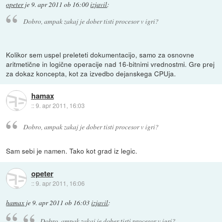
opeter
je
9. apr 2011 ob 16:00
izjavil
:
Dobro, ampak zakaj je dober tisti procesor v igri?
Kolikor sem uspel preleteti dokumentacijo, samo za osnovne
aritmetične in logične operacije nad 16-bitnimi vrednostmi. Gre prej
za dokaz koncepta, kot za izvedbo dejanskega CPUja.
hamax
::
9. apr 2011, 16:03
Dobro, ampak zakaj je dober tisti procesor v igri?
Sam sebi je namen. Tako kot grad iz legic.
opeter
::
9. apr 2011, 16:06
hamax
je
9. apr 2011 ob 16:03
izjavil
:
Dobro, ampak zakaj je dober tisti procesor v igri?