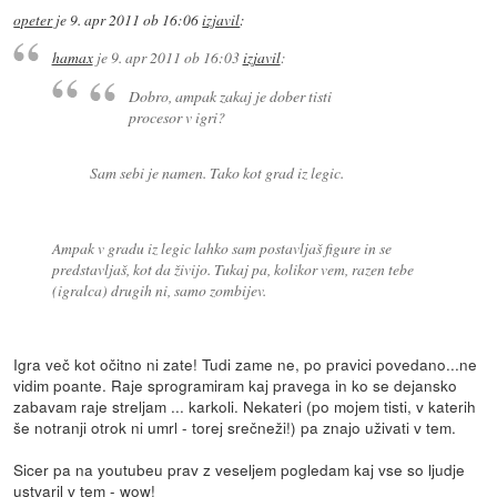
opeter
je
9. apr 2011 ob 16:06
izjavil
:
hamax
je
9. apr 2011 ob 16:03
izjavil
:
Dobro, ampak zakaj je dober tisti
procesor v igri?
Sam sebi je namen. Tako kot grad iz legic.
Ampak v gradu iz legic lahko sam postavljaš figure in se
predstavljaš, kot da živijo. Tukaj pa, kolikor vem, razen tebe
(igralca) drugih ni, samo zombijev.
Igra več kot očitno ni zate! Tudi zame ne, po pravici povedano...ne
vidim poante. Raje sprogramiram kaj pravega in ko se dejansko
zabavam raje streljam ... karkoli. Nekateri (po mojem tisti, v katerih
še notranji otrok ni umrl - torej srečneži!) pa znajo uživati v tem.
Sicer pa na youtubeu prav z veseljem pogledam kaj vse so ljudje
ustvaril v tem - wow!