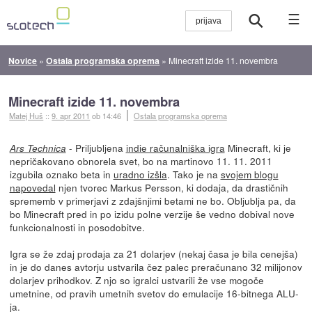
☰
Novice
»
Ostala programska oprema
»
Minecraft izide 11. novembra
Minecraft izide 11. novembra
Matej Huš
::
9. apr 2011
ob 14:46
Ostala programska oprema
- Priljubljena
indie računalniška igra
Minecraft, ki je
Ars Technica
nepričakovano obnorela svet, bo na martinovo 11. 11. 2011
izgubila oznako beta in
uradno izšla
. Tako je na
svojem blogu
napovedal
njen tvorec Markus Persson, ki dodaja, da drastičnih
sprememb v primerjavi z zdajšnjimi betami ne bo. Obljublja pa, da
bo Minecraft pred in po izidu polne verzije še vedno dobival nove
funkcionalnosti in posodobitve.
Igra se že zdaj prodaja za 21 dolarjev (nekaj časa je bila cenejša)
in je do danes avtorju ustvarila čez palec preračunano 32 milijonov
dolarjev prihodkov. Z njo so igralci ustvarili že vse mogoče
umetnine, od pravih umetnih svetov do emulacije 16-bitnega ALU-
ja.