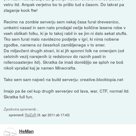
vetru itd. Ampak verjetno bo to prišlo tud s časom. Do takrat pa
zlaganje kock ftw!
Recimo na zombie serverju sem nekaj časa fural drevesnico,
umketni nasad in sem nato prodajal večje količine lesene robe v
vseh oblikah folku, ki je to takoj rabil in se jim ni dalo sekat stuffa.
Tko sem fural malo navidezno podjetje v igri, ki nima nobene
zgodbe, namena oz česarkoli zamišljenega v to smer.
Da miljavžent drugih stvari, ki si jih spomni folk ne omenjam (od
celotnih vezij narejenih iz redstonov do raznih pasti in
rollercoasterjev itd). Skratka če imaš domišljijo se sploh ne boš
nikoli vprašal kaj je namen Minecrafta.
Tako sem sam največ na build serverju: creative.blocktopia.net
Imajo pa še cel kup drugih serverjev od lava, war, CTF, normal itd.
Skratka full fun.
Zgodovina sprememb…
spremenil:
RejZoR
(
9. apr 2011 ob 17:43
)
HeMan