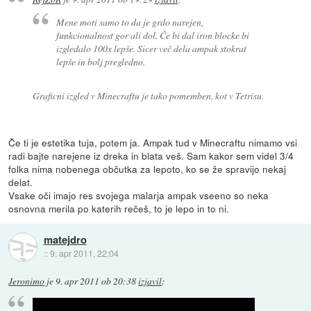
Mene moti samo to da je grdo narejen,
funkcionalnost gor ali dol. Če bi dal iron blocke bi
izgledalo 100x lepše. Sicer več dela ampak stokrat
lepše in bolj pregledno.
Graficni izgled v Minecraftu je tako pomemben, kot v Tetrisu.
Če ti je estetika tuja, potem ja. Ampak tud v Minecraftu nimamo vsi
radi bajte narejene iz dreka in blata veš. Sam kakor sem videl 3/4
folka nima nobenega občutka za lepoto, ko se že spravijo nekaj
delat.
Vsake oči imajo res svojega malarja ampak vseeno so neka
osnovna merila po katerih rečeš, to je lepo in to ni.
matejdro
::
9. apr 2011, 22:04
Jeronimo
je
9. apr 2011 ob 20:38
izjavil
: