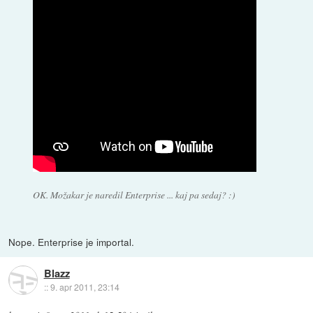
OK. Možakar je naredil Enterprise ... kaj pa sedaj? :)
Nope. Enterprise je importal.
Blazz
::
9. apr 2011, 23:14