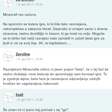
::
9. apr 2011, 15:44
Minecraft res raztura.
Ne spomnim se katere igre, ki bi bila tako neomejena,
nekompleksa a zabavna hkrati. Dejansko si omejen samo z dvema
stvarema, lastno domišljijo in časom, ki ga imaš na voljo. Mogoče
se bi lahko tisti večji razvijalci malo zamislili in začeli delat igre za
ljudi in ne za svoj žep. Ah, ta kapitalizem.....
Zero0ne
::
9. apr 2011, 15:44
Razvijalcem Minecrafta očitno ni jasen pojem "beta", če v tej fazi še
vedno dodajajo nove featurje ter spreminjajo sam koncept igre. To
je zgodnja alpha, beta faza je namenjena odpravljanju zadnjih
hroščev ter zagotavljanju kakovosti.
fosil
::
9. apr 2011, 15:46
Še zmeri mi ni jasno kaj počneš v tej "igri".