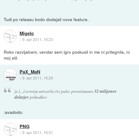
Tudi po releasu bodo dodajali nove feature.
Migelo
::
9. apr 2011, 16:23
Roko razvijalcem, vendar sem igro poskusil in me ni pritegnila, ni
moj stil.
PaX_MaN
::
9. apr 2011, 16:29
je [...] avtorju ustvarila čez palec preračunano
32 milijonov
dolarjev
prihodkov
:avadodo:
PNG
::
9. apr 2011, 16:51