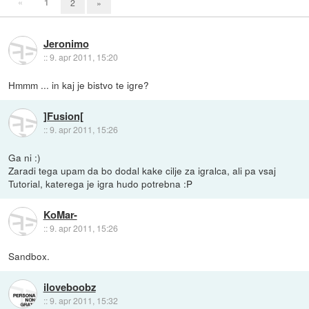
«
1
2
»
Jeronimo
::
9. apr 2011, 15:20
Hmmm ... in kaj je bistvo te igre?
]Fusion[
::
9. apr 2011, 15:26
Ga ni :)
Zaradi tega upam da bo dodal kake cilje za igralca, ali pa vsaj
Tutorial, katerega je igra hudo potrebna :P
KoMar-
::
9. apr 2011, 15:26
Sandbox.
iloveboobz
::
9. apr 2011, 15:32