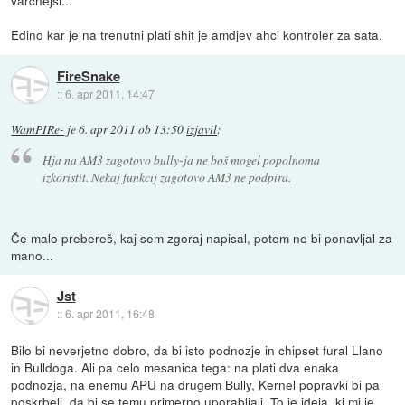
varčnejši...
Edino kar je na trenutni plati shit je amdjev ahci kontroler za sata.
FireSnake
::
6. apr 2011, 14:47
WamPIRe-
je
6. apr 2011 ob 13:50
izjavil
:
Hja na AM3 zagotovo bully-ja ne boš mogel popolnoma
izkoristit. Nekaj funkcij zagotovo AM3 ne podpira.
Če malo prebereš, kaj sem zgoraj napisal, potem ne bi ponavljal za
mano...
Jst
::
6. apr 2011, 16:48
Bilo bi neverjetno dobro, da bi isto podnozje in chipset fural Llano
in Bulldoga. Ali pa celo mesanica tega: na plati dva enaka
podnozja, na enemu APU na drugem Bully, Kernel popravki bi pa
poskrbeli, da bi se temu primerno uporabljali. To je ideja, ki mi je