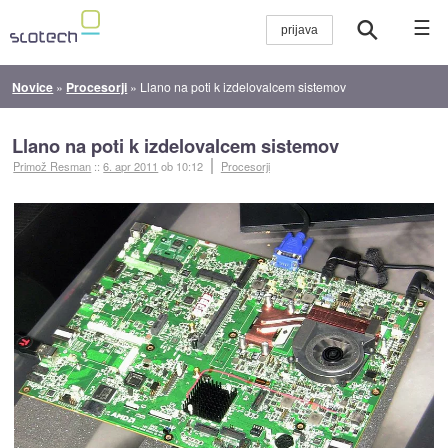
☰
Novice
»
Procesorji
»
Llano na poti k izdelovalcem sistemov
Llano na poti k izdelovalcem sistemov
Primož Resman
::
6. apr 2011
ob 10:12
Procesorji