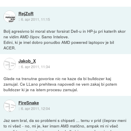
RejZoR
::
6. apr 2011, 11:15
Bolj agresivno bi moral stvar forsirat Dell-u in HP-ju pri katerih skor
ne vidim AMD čipov. Samo Intelove.
Edini, ki je imel dobro ponudbo AMD powered laptopov je bil
ACER.
Jakob_X
::
6. apr 2011, 11:34
Glede na trenutne govorice nic ne kaze da bi bulldozer kaj
zamujal. Ce LLano prehiteva napovedi ne vem zakaj bi potem
bulldozer ki je na istem procesu zamujal.
FireSnake
::
6. apr 2011, 12:04
Jaz sem bral, da so problemi s chipseti ... temu v prid (čeprav meni
to ni všeč - no, mi je, ker imam AM3 matično, ampak mi ni všeč