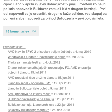
čipov Llano v aprilu in javni dobavljivost v juniju, medtem ko naj bi
po istih napovedih Bulldozer zamudil izid v drugem četrtletju. Prvi
del napovedi se je uresničil, drugemu kaže odlično, vse skupaj pa
pomeni slabe napovedi za prihod Bulldozerja v prvi polovici leta.
15 komentarjev
Preberite si še…
AMD Navi in EPYC 2 prispeta v tretjem četrtletju
::
4. maj 2019
Windows 8.1 Update 1 navsezadnje aprila
::
6. feb 2014
Trinity za namizje testiran
::
4. okt 2012
Znane frekvence prihajajočih procesorjev FX, AMD pripravlja
trojedrni Llano
::
15. jul 2011
AMD predstavil čipe družine Llano
::
15. jun 2011
Llano bo sedel v podnožje FM1
::
12. apr 2011
Llano in Bulldozer šele poleti
::
9. mar 2011
AMD pridobiva na Intelov račun
::
11. feb 2011
Bulldozer navsezadnje ne zamuja
::
25. jan 2011
Bulldozer zamuja, Llano prehiteva
::
22. jan 2011
Splavitev Bulldozerja v aprilu?
::
25. dec 2010