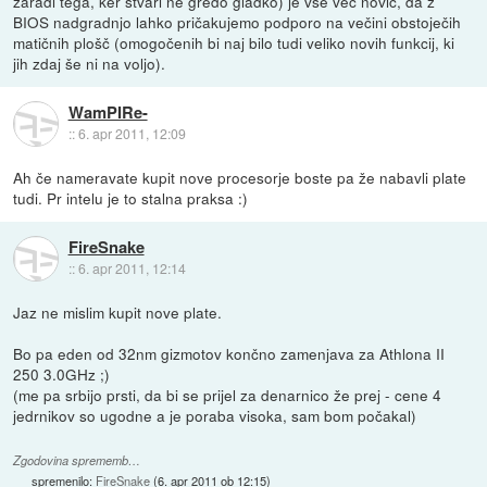
zaradi tega, ker stvari ne gredo gladko) je vse več novic, da z
BIOS nadgradnjo lahko pričakujemo podporo na večini obstoječih
matičnih plošč (omogočenih bi naj bilo tudi veliko novih funkcij, ki
jih zdaj še ni na voljo).
WamPIRe-
::
6. apr 2011, 12:09
Ah če nameravate kupit nove procesorje boste pa že nabavli plate
tudi. Pr intelu je to stalna praksa :)
FireSnake
::
6. apr 2011, 12:14
Jaz ne mislim kupit nove plate.
Bo pa eden od 32nm gizmotov končno zamenjava za Athlona II
250 3.0GHz ;)
(me pa srbijo prsti, da bi se prijel za denarnico že prej - cene 4
jedrnikov so ugodne a je poraba visoka, sam bom počakal)
Zgodovina sprememb…
spremenilo:
FireSnake
(
6. apr 2011 ob 12:15
)