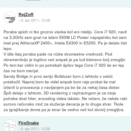
RejZoR
::
6. apr 2011, 12:48
Poraba sploh ni tko grozno visoka kot eni mislijo. Core i7 920, navit
na 3,3GHz sem gnal na istem 550W LC Power napajalniku kot sem
imel prej AthlonaXP 2400+, Intela E4300 in E5200. Pa je delalo čist
lepo.
V idle itaq poraba pade na nizke dvomestne vrednosti. Pod
obremenitvijo je logično več ampak je pa tud bistveno bolj zmogljiv.
Po tem kar vidim in po potrebah špilov tega Core i7 920 še en lep
čas ne bom menjal.
Sandy Bridge in prvo serijo Bulldozer bom z lahkoto v celoti
preskočil. Naprej bom še videl ampak bom raje probal še mal
iztisnit iz procesorja z navijanjem pa bo še za nekaj časa dober.
Špili delajo z lahkoto, 3D rendering z raytracingom je za moje
potrebe dost hiter, encoding videa takisto. Ne rečem, če nekdo rabi
surovo računsko moč za služenje denarja je to druga stvar. Tkole
za igrajčkanje doma pa je stvar še vedno več kot dovolj zmogljiva.
FireSnake
::
6. apr 2011, 13:38