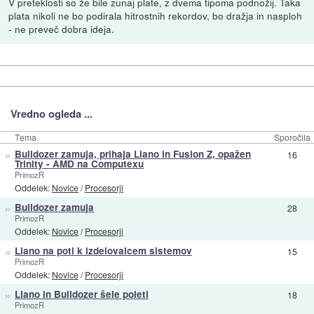
V preteklosti so že bile zunaj plate, z dvema tipoma podnožij. Taka
plata nikoli ne bo podirala hitrostnih rekordov, bo dražja in nasploh
- ne preveč dobra ideja.
Vredno ogleda ...
Tema
Sporočila
»
Bulldozer zamuja, prihaja Llano in Fusion Z, opažen
16
Trinity - AMD na Computexu
PrimozR
Oddelek:
Novice
/
Procesorji
»
Bulldozer zamuja
28
PrimozR
Oddelek:
Novice
/
Procesorji
»
Llano na poti k izdelovalcem sistemov
15
PrimozR
Oddelek:
Novice
/
Procesorji
»
Llano in Bulldozer šele poleti
18
PrimozR