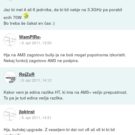
Jaz bi mel 4 ali 6 jedrnika, da bi bil nekje na 3.3GHz pa porabil
enih 70W
Bo treba še čakat en čas :)
WamPIRe-
::
6. apr 2011, 13:50
Hja na AM3 zagotovo bully-ja ne boš mogel popolnoma izkoristit.
Nekaj funkcij zagotovo AM3 ne podpira.
RejZoR
::
6. apr 2011, 14:12
Kakor vem je edina razlika HT, ki ima na AM3+ večjo prepustnost.
To pa je tud edina večja razlika.
jlpktnst
::
6. apr 2011, 14:31
Hja, buhdej upgrade. Z veseljem bi dal not x8 ali x6 ki bi bil