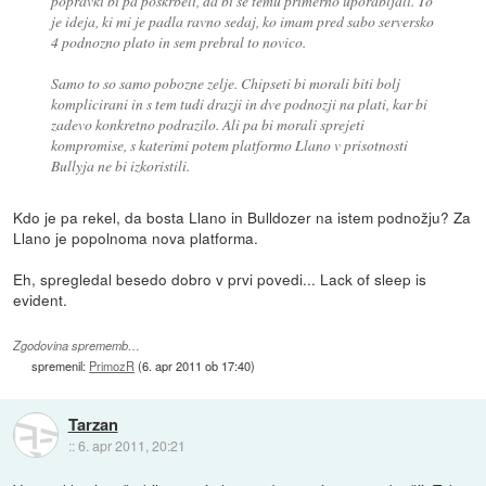
popravki bi pa poskrbeli, da bi se temu primerno uporabljali. To
je ideja, ki mi je padla ravno sedaj, ko imam pred sabo serversko
4 podnozno plato in sem prebral to novico.
Samo to so samo pobozne zelje. Chipseti bi morali biti bolj
komplicirani in s tem tudi drazji in dve podnozji na plati, kar bi
zadevo konkretno podrazilo. Ali pa bi morali sprejeti
kompromise, s katerimi potem platformo Llano v prisotnosti
Bullyja ne bi izkoristili.
Kdo je pa rekel, da bosta Llano in Bulldozer na istem podnožju? Za
Llano je popolnoma nova platforma.
Eh, spregledal besedo dobro v prvi povedi... Lack of sleep is
evident.
Zgodovina sprememb…
spremenil:
PrimozR
(
6. apr 2011 ob 17:40
)
Tarzan
::
6. apr 2011, 20:21