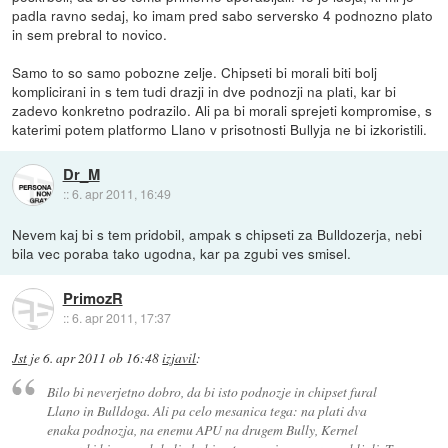
padla ravno sedaj, ko imam pred sabo serversko 4 podnozno plato
in sem prebral to novico.
Samo to so samo pobozne zelje. Chipseti bi morali biti bolj
komplicirani in s tem tudi drazji in dve podnozji na plati, kar bi
zadevo konkretno podrazilo. Ali pa bi morali sprejeti kompromise, s
katerimi potem platformo Llano v prisotnosti Bullyja ne bi izkoristili.
Dr_M
::
6. apr 2011, 16:49
Nevem kaj bi s tem pridobil, ampak s chipseti za Bulldozerja, nebi
bila vec poraba tako ugodna, kar pa zgubi ves smisel.
PrimozR
::
6. apr 2011, 17:37
Jst
je
6. apr 2011 ob 16:48
izjavil
:
Bilo bi neverjetno dobro, da bi isto podnozje in chipset fural
Llano in Bulldoga. Ali pa celo mesanica tega: na plati dva
enaka podnozja, na enemu APU na drugem Bully, Kernel