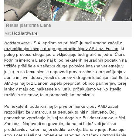
Testna platforma Llana
vir:
HotHardware
- S 4. aprilom so pri AMD-ju tudi uradno
začeli z
HotHardware
razpošiljanjem svoje druge generacije čipov APU oz. Fusion
, ki
poleg procesorskega jedra vključujejo tudi grafično jedro. Čipi s
kodnim imenom Llano naj bi po nekaterih neuradnih podatkih na
tržišče prišli šele v začetku druge polovice leta (najverjetneje v
juliju), a so temu sledile napovedi prav o začetku razpošiljanja v
aprilu in javni dobavljivosti sistemov v drugem letošnjem četrtletju.
AMD-ju naj bi z Llanom uspelo prepričati obilico partnerjev, torej
lahko v maju oz. najkasneje v juniju pričakujemo veliko število
različnih sistemov, tako prenosnih kot namiznih.
Po nekaterih podatkih naj bi prve primerke čipov AMD začel
razpošiljati že v marcu, a ta trenutek to niti ni bistveno. Bolj
pomembno vprašanje je, kaj se dogaja z Bulldozerjem oz. s čipi
Zambezi. Napovedi so govorile, da naj bi ti doživeli junijsko
predstavitev, kateri naj bi sledilo razkritje Llana v juliju. Kasneje
smo sicer slišali prej omenjene napovedi o začetku razpošiljanja