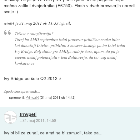
močno zafilati dvojedrnika (E6750). Flash v dveh browserjih naredi
svoje :)
win64
je
31. maj 2011 ob 11:33
izjavil
:
Težave z zmoglivostjo?
Torej bo AMD septembra izdal procesor približno enako hiter
kot današnji Intelov, približno 3 mesece kasneje pa bo Intel izdal
Ivy Bridge. Bolj slabo gre AMDju zadnje čase, upam, da pa je
vseeno nekaj potencijala v tem Buldozerju, da bo vsaj nekaj
konkurence
Ivy Bridge bo šele Q2 2012 :/
Zgodovina sprememb…
spremenil:
PrimozR
(
31. maj 2011 ob 14:42
)
trnvpeti
::
31. maj 2011, 14:58
Ivy bi bil ze zunaj, ce amd ne bi zamudil, tako pa...