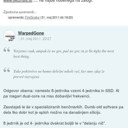
www.geizhals.at
.... ne najde nobenega na zalogi.
Zgodovina sprememb…
spremenilo:
FireSnake
(
31. maj 2011 ob 19:20
)
WarpedGone
::
31. maj 2011, 20:27
Verjetno vsak, ampak če ne gre, pač ne gre, in je 8x 4ghz the next
best thing.
Take pohitritve ne bomo deležni nikoli več, ker smo zdaj že
preveč razvajeni
Odgovor obema: namesto 8-jedrnika vzemi 4-jedrnika in SSD. Al
pa magari dual-core na max dobavljivi frekvenci.
Zaostajaš le še v specializiranih benčmarkih. Dumb-old softvare pa
dela tko dobr kot je sploh možno na današnjem siliciju.
8 jedrnik je od 4- jedrnika dvakrat boljši le v "delanju nič".