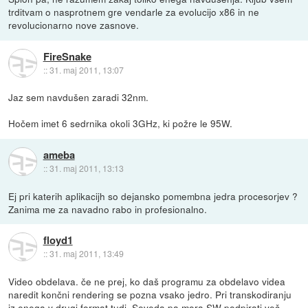
trditvam o nasprotnem gre vendarle za evolucijo x86 in ne
revolucionarno nove zasnove.
FireSnake
::
31. maj 2011, 13:07
Jaz sem navdušen zaradi 32nm.
Hočem imet 6 sedrnika okoli 3GHz, ki požre le 95W.
ameba
::
31. maj 2011, 13:13
Ej pri katerih aplikacijh so dejansko pomembna jedra procesorjev ?
Zanima me za navadno rabo in profesionalno.
floyd1
::
31. maj 2011, 13:49
Video obdelava. če ne prej, ko daš programu za obdelavo videa
naredit končni rendering se pozna vsako jedro. Pri transkodiranju
iz enega v drugi format tudi. Seveda pa mora SW podpirati več