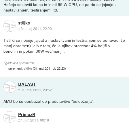
Hočejo sestaviti komp in imeti 95 W CPU, ne pa da se jajcajo z
nastavljanjem, testiranjem, itd.
st0jko
::
31. maj 2011, 22:20
Tisti ki se nočejo jajcat z nastavitvami in testiranjem se ponavadi še
manj obremenjujejo z tem, če je njihov procesor 4% boljši v
benchih in pokuri 30W več/manj...
Zgodovina sprememb…
spremenil:
st0jko
(
31. maj 2011 ob 22:23
)
BALAST
::
31. maj 2011, 23:52
AMD bo še obubužal do predstavitve "buldožerja".
PrimozR
::
1. jun 2011, 00:18