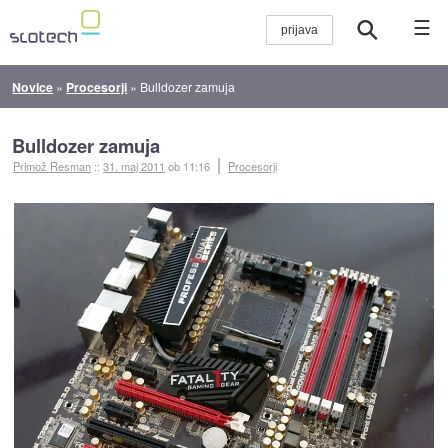
☰
Novice
»
Procesorji
»
Bulldozer zamuja
Bulldozer zamuja
Primož Resman
::
31. maj 2011
ob 11:16
Procesorji