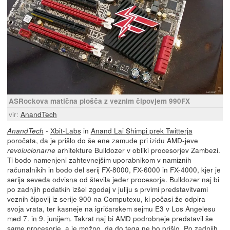
ASRockova matična plošča z veznim čipovjem 990FX
vir:
AnandTech
-
Xbit-Labs
in
Anand Lai Shimpi prek Twitterja
AnandTech
poročata, da je prišlo do še ene zamude pri izidu AMD-jeve
arhitekture Bulldozer v obliki procesorjev Zambezi.
revolucionarne
Ti bodo namenjeni zahtevnejšim uporabnikom v namiznih
računalnikih in bodo del serij FX-8000, FX-6000 in FX-4000, kjer je
serija seveda odvisna od števila jeder procesorja. Bulldozer naj bi
po zadnjih podatkih izšel zgodaj v juliju s prvimi predstavitvami
veznih čipovij iz serije 900 na Computexu, ki počasi že odpira
svoja vrata, ter kasneje na igričarskem sejmu E3 v Los Angelesu
med 7. in 9. junijem. Takrat naj bi AMD podrobneje predstavil še
same procesorje, a je možno, da do tega ne bo prišlo. Po zadnjih