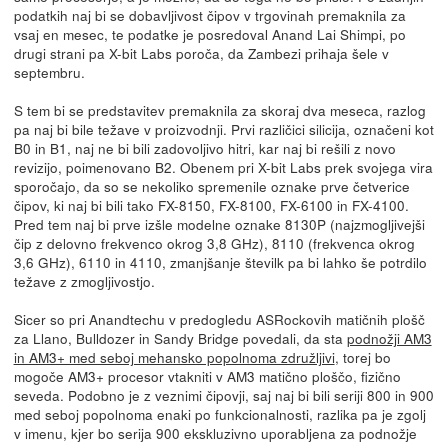
podatkih naj bi se dobavljivost čipov v trgovinah premaknila za
vsaj en mesec, te podatke je posredoval Anand Lai Shimpi, po
drugi strani pa X-bit Labs poroča, da Zambezi prihaja šele v
septembru.
S tem bi se predstavitev premaknila za skoraj dva meseca, razlog
pa naj bi bile težave v proizvodnji. Prvi različici silicija, označeni kot
B0 in B1, naj ne bi bili zadovoljivo hitri, kar naj bi rešili z novo
revizijo, poimenovano B2. Obenem pri X-bit Labs prek svojega vira
sporočajo, da so se nekoliko spremenile oznake prve četverice
čipov, ki naj bi bili tako FX-8150, FX-8100, FX-6100 in FX-4100.
Pred tem naj bi prve izšle modelne oznake 8130P (najzmogljivejši
čip z delovno frekvenco okrog 3,8 GHz), 8110 (frekvenca okrog
3,6 GHz), 6110 in 4110, zmanjšanje številk pa bi lahko še potrdilo
težave z zmogljivostjo.
Sicer so pri Anandtechu v predogledu ASRockovih matičnih plošč
za Llano, Bulldozer in Sandy Bridge povedali, da sta
podnožji AM3
in AM3+ med seboj mehansko popolnoma združljivi
, torej bo
mogoče AM3+ procesor vtakniti v AM3 matično ploščo, fizično
seveda. Podobno je z veznimi čipovji, saj naj bi bili seriji 800 in 900
med seboj popolnoma enaki po funkcionalnosti, razlika pa je zgolj
v imenu, kjer bo serija 900 ekskluzivno uporabljena za podnožje