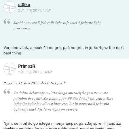
st0jko
::
31. maj 2011, 14:31
Jaz bi namesto 8 jedernih 4ghz raje imel 4 jederne 8ghz
procesorje.
Verjetno vsak, ampak če ne gre, pač ne gre, in je 8x 4ghz the next
best thing.
PrimozR
::
31. maj 2011, 14:42
Reycis
je
31. maj 2011 ob 14:16
izjavil
:
Za dobro delovanje multitaskinga operacijskega sistema sta
potrebni dve jedri. Za gaming je v 99,9% dovolj eno jedro. Tale
inflacija jeder je tudi cist brezveze. Jaz bi namesto 8 jedernih
4ghz raje imel 4 jederne 8ghz procesorje.
Njah, sem bil dolgo istega mnenja ampak ga zdaj spreminjam. Za
desktop verjetno že zelo prav pride quad, meni pogosto uspe