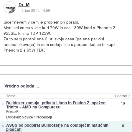
Dr_M
::
1. jun 2011, 14:56
Sicer nevem v cem je problem pri porabi.
Meni cel comp v idle kuri 70W in cca 130W load s Phenom 2
955BE, ki ima TDP 125W.
Za to sem porabil ene 2 uri svoje casa (pa ene par dni
racunalnikovega) in sem sedaj nizje s porabo, kot ce bi kupil
Phenom 2 s 65W TDP.
Vredno ogleda ...
Tema
Sporočila
»
Bulldozer zamuja, prihaja Llano in Fusion Z, opažen
16
Trinity - AMD na Computexu
PrimozR
Oddelek:
Novice
/
Procesorji
»
ASUS bo podpiral Bulldozerje na obstoječih matičnih
6
ploščah