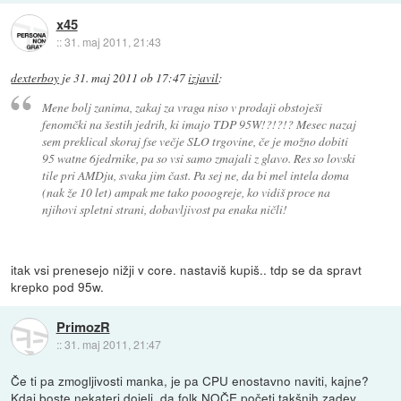
x45
::
31. maj 2011, 21:43
dexterboy
je
31. maj 2011 ob 17:47
izjavil
:
Mene bolj zanima, zakaj za vraga niso v prodaji obstoješi
fenomčki na šestih jedrih, ki imajo TDP 95W!?!?!? Mesec nazaj
sem preklical skoraj fse večje SLO trgovine, če je možno dobiti
95 watne 6jedrnike, pa so vsi samo zmajali z glavo. Res so lovski
tile pri AMDju, svaka jim čast. Pa sej ne, da bi mel intela doma
(nak že 10 let) ampak me tako pooogreje, ko vidiš proce na
njihovi spletni strani, dobavljivost pa enaka ničli!
itak vsi prenesejo nižji v core. nastaviš kupiš.. tdp se da spravt
krepko pod 95w.
PrimozR
::
31. maj 2011, 21:47
Če ti pa zmogljivosti manka, je pa CPU enostavno naviti, kajne?
Kdaj boste nekateri dojeli, da folk NOČE početi takšnih zadev.