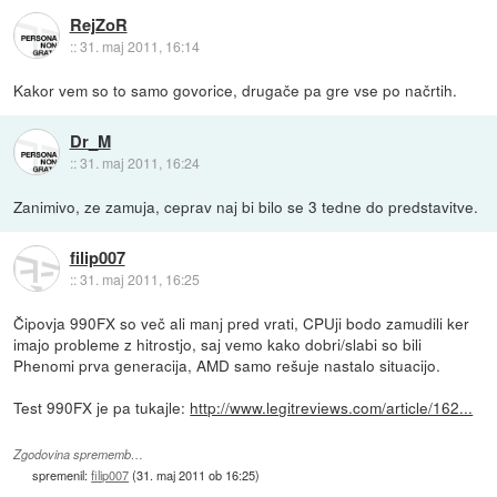
RejZoR
::
31. maj 2011, 16:14
Kakor vem so to samo govorice, drugače pa gre vse po načrtih.
Dr_M
::
31. maj 2011, 16:24
Zanimivo, ze zamuja, ceprav naj bi bilo se 3 tedne do predstavitve.
filip007
::
31. maj 2011, 16:25
Čipovja 990FX so več ali manj pred vrati, CPUji bodo zamudili ker
imajo probleme z hitrostjo, saj vemo kako dobri/slabi so bili
Phenomi prva generacija, AMD samo rešuje nastalo situacijo.
Test 990FX je pa tukajle:
http://www.legitreviews.com/article/162...
Zgodovina sprememb…
spremenil:
filip007
(
31. maj 2011 ob 16:25
)