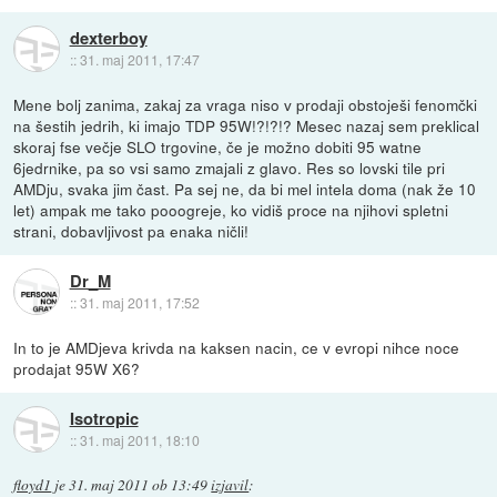
dexterboy
::
31. maj 2011, 17:47
Mene bolj zanima, zakaj za vraga niso v prodaji obstoješi fenomčki
na šestih jedrih, ki imajo TDP 95W!?!?!? Mesec nazaj sem preklical
skoraj fse večje SLO trgovine, če je možno dobiti 95 watne
6jedrnike, pa so vsi samo zmajali z glavo. Res so lovski tile pri
AMDju, svaka jim čast. Pa sej ne, da bi mel intela doma (nak že 10
let) ampak me tako pooogreje, ko vidiš proce na njihovi spletni
strani, dobavljivost pa enaka ničli!
Dr_M
::
31. maj 2011, 17:52
In to je AMDjeva krivda na kaksen nacin, ce v evropi nihce noce
prodajat 95W X6?
Isotropic
::
31. maj 2011, 18:10
floyd1
je
31. maj 2011 ob 13:49
izjavil
: