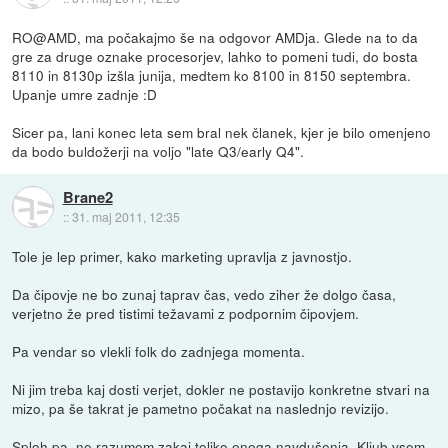
RO@AMD, ma počakajmo še na odgovor AMDja. Glede na to da
gre za druge oznake procesorjev, lahko to pomeni tudi, do bosta
8110 in 8130p izšla junija, medtem ko 8100 in 8150 septembra.
Upanje umre zadnje :D
Sicer pa, lani konec leta sem bral nek članek, kjer je bilo omenjeno
da bodo buldožerji na voljo "late Q3/early Q4".
Brane2
::
31. maj 2011, 12:35
Tole je lep primer, kako marketing upravlja z javnostjo.
Da čipovje ne bo zunaj taprav čas, vedo ziher že dolgo časa,
verjetno že pred tistimi težavami z podpornim čipovjem.
Pa vendar so vlekli folk do zadnjega momenta.
Ni jim treba kaj dosti verjet, dokler ne postavijo konkretne stvari na
mizo, pa še takrat je pametno počakat na naslednjo revizijo.
Sploh pa, ne razumem zakaj toliko enega navdušenja. Kljub vsem