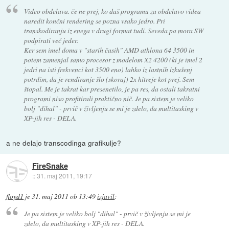
Video obdelava. če ne prej, ko daš programu za obdelavo videa
naredit končni rendering se pozna vsako jedro. Pri
transkodiranju iz enega v drugi format tudi. Seveda pa mora SW
podpirati več jeder.
Ker sem imel doma v "starih časih" AMD athlona 64 3500 in
potem zamenjal samo procesor z modelom X2 4200 (ki je imel 2
jedri na isti frekvenci kot 3500 eno) lahko iz lastnih izkušenj
potrdim, da je rendiranje šlo (skoraj) 2x hitreje kot prej. Sem
štopal. Me je takrat kar presenetilo, je pa res, da ostali takratni
programi niso profitirali praktično nič. Je pa sistem je veliko
bolj "dihal" - prvič v življenju se mi je zdelo, da multitasking v
XP-jih res - DELA.
a ne delajo transcodinga grafikulje?
FireSnake
::
31. maj 2011, 19:17
floyd1
je
31. maj 2011 ob 13:49
izjavil
:
Je pa sistem je veliko bolj "dihal" - prvič v življenju se mi je
zdelo, da multitasking v XP-jih res - DELA.