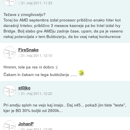
::
31. maj 2011, 11:33
Težave z zmoglivostjo?
Torej bo AMD septembra izdal procesor približno enako hiter kot
današnji Intelov, približno 3 mesece kasneje pa bo Intel izdal Ivy
Bridge. Bolj slabo gre AMDju zadnje čase, upam, da pa je vseeno
nekaj potencijala v tem Buldozerju, da bo vsaj nekaj konkurence
FireSnake
::
31. maj 2011, 12:10
Hmmm, tole pa res ni dobro :(
Čakam in čakam na tega buldožerja ......
st0jko
::
31. maj 2011, 12:22
Pri amdju sploh ne vejo kaj imajo.. Daj x45... pokaži jim tiste "teste",
kjer je BD 30% boljši od 2600k...
JohanP
::
31. maj 2011, 12:26