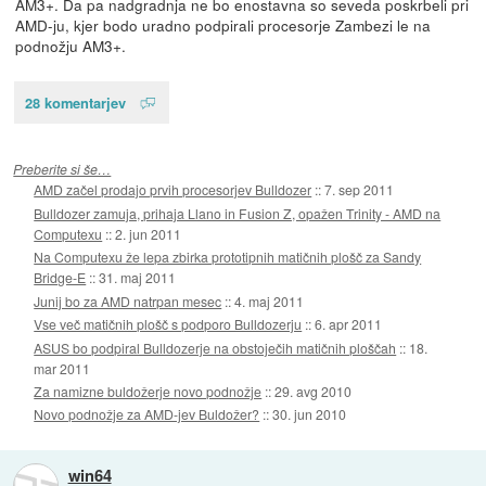
AM3+. Da pa nadgradnja ne bo enostavna so seveda poskrbeli pri
AMD-ju, kjer bodo uradno podpirali procesorje Zambezi le na
podnožju AM3+.
28 komentarjev
Preberite si še…
AMD začel prodajo prvih procesorjev Bulldozer
::
7. sep 2011
Bulldozer zamuja, prihaja Llano in Fusion Z, opažen Trinity - AMD na
Computexu
::
2. jun 2011
Na Computexu že lepa zbirka prototipnih matičnih plošč za Sandy
Bridge-E
::
31. maj 2011
Junij bo za AMD natrpan mesec
::
4. maj 2011
Vse več matičnih plošč s podporo Bulldozerju
::
6. apr 2011
ASUS bo podpiral Bulldozerje na obstoječih matičnih ploščah
::
18.
mar 2011
Za namizne buldožerje novo podnožje
::
29. avg 2010
Novo podnožje za AMD-jev Buldožer?
::
30. jun 2010
win64