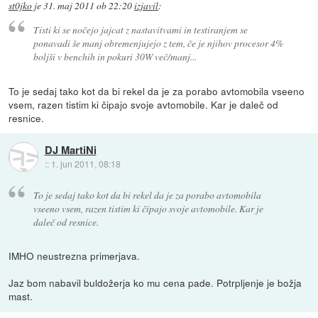
st0jko
je
31. maj 2011 ob 22:20
izjavil
:
Tisti ki se nočejo jajcat z nastavitvami in testiranjem se
ponavadi še manj obremenjujejo z tem, če je njihov procesor 4%
boljši v benchih in pokuri 30W več/manj...
To je sedaj tako kot da bi rekel da je za porabo avtomobila vseeno
vsem, razen tistim ki čipajo svoje avtomobile. Kar je daleč od
resnice.
DJ MartiNi
::
1. jun 2011, 08:18
To je sedaj tako kot da bi rekel da je za porabo avtomobila
vseeno vsem, razen tistim ki čipajo svoje avtomobile. Kar je
daleč od resnice.
IMHO neustrezna primerjava.
Jaz bom nabavil buldožerja ko mu cena pade. Potrpljenje je božja
mast.