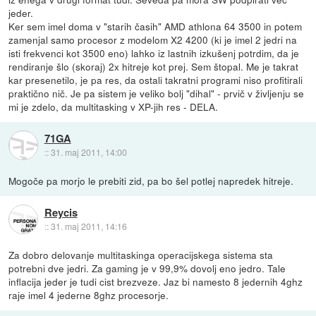
jeder.
Ker sem imel doma v "starih časih" AMD athlona 64 3500 in potem
zamenjal samo procesor z modelom X2 4200 (ki je imel 2 jedri na
isti frekvenci kot 3500 eno) lahko iz lastnih izkušenj potrdim, da je
rendiranje šlo (skoraj) 2x hitreje kot prej. Sem štopal. Me je takrat
kar presenetilo, je pa res, da ostali takratni programi niso profitirali
praktično nič. Je pa sistem je veliko bolj "dihal" - prvič v življenju se
mi je zdelo, da multitasking v XP-jih res - DELA.
71GA
::
31. maj 2011, 14:00
Mogoče pa morjo le prebiti zid, pa bo šel potlej napredek hitreje.
Reycis
::
31. maj 2011, 14:16
Za dobro delovanje multitaskinga operacijskega sistema sta
potrebni dve jedri. Za gaming je v 99,9% dovolj eno jedro. Tale
inflacija jeder je tudi cist brezveze. Jaz bi namesto 8 jedernih 4ghz
raje imel 4 jederne 8ghz procesorje.