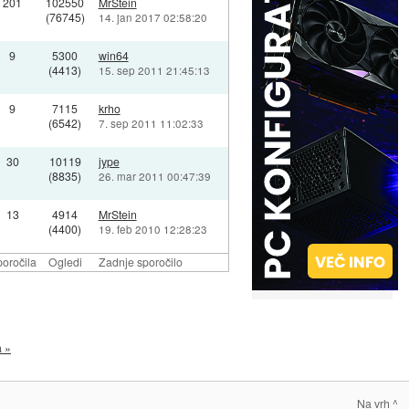
201
102550
MrStein
(76745)
14. jan 2017 02:58:20
9
5300
win64
(4413)
15. sep 2011 21:45:13
9
7115
krho
(6542)
7. sep 2011 11:02:33
30
10119
jype
(8835)
26. mar 2011 00:47:39
13
4914
MrStein
(4400)
19. feb 2010 12:28:23
oročila
Ogledi
Zadnje sporočilo
a »
Na vrh ^