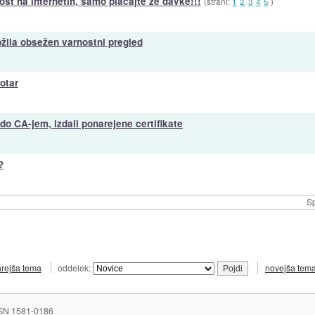
st na internetih, samo plačajte že davke!!!
(strani:
1
2
3
4
5
)
ožila obsežen varnostni pregled
otar
do CA-jem, izdali ponarejene certifikate
?
Sp
arejša tema
oddelek:
novejša tem
SN 1581-0186