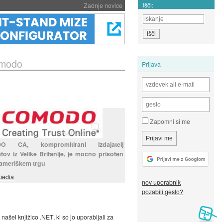
Išči:
Zadnje novice
Comodo
Prijava
Zapomni si me
O CA, kompromitirani izdajatelj
katov iz Velike Britanije, je močno prisoten
 ameriškem trgu
pedia
nov uporabnik
pozabili geslo?
 našel knjižico .NET, ki so jo uporabljali za