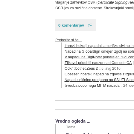
vlaganje zahtevkov CSR (
Certificate Signing Re
CSR-jev za različne domene. Strokovnjaki pravijo
0 komentarjev
Preberite si še…
Iranski hekerji napadali ameriško civilno in
Napad na GlobalSign omejen zgolj na sple
V napadu na DigiNotar ponarejeni tudi cert
Zlikovci pridobili nadzor nad Comodo CA-je
Odkrit botnet Zeus 2
::
5. avg 2010
Obsežen ribarski napad na trgovce z izpus
Napad z ničelno predpono na SSL/TLS certif
Izvedba popolnega MITM napada
::
24. de
Vredno ogleda ...
Tema
»