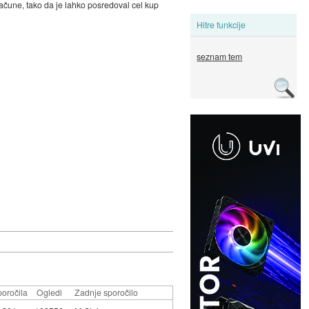
ačune, tako da je lahko posredoval cel kup
Hitre funkcije
seznam tem
oročila
Ogledi
Zadnje sporočilo