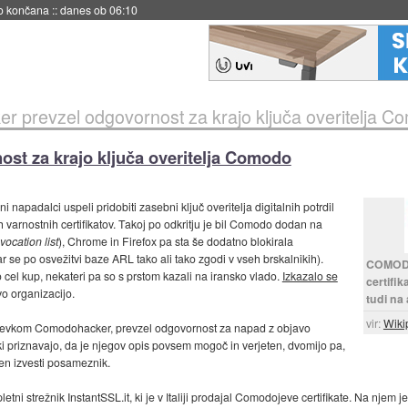
no končana
::
danes ob 06:10
ker prevzel odgovornost za krajo ključa overitelja 
ost za krajo ključa overitelja Comodo
i napadalci uspeli pridobiti zasebni ključ overitelja digitalnih potrdil
varnostnih certifikatov. Takoj po odkritju je bil Comodo dodan na
vocation list
), Chrome in Firefox pa sta še dodatno blokirala
(kar se po osvežitvi baze ARL tako ali tako zgodi v vseh brskalnikih).
COMOD
cel kup, nekateri pa so s prstom kazali na iransko vlado.
Izkazalo se
certifi
vo organizacijo.
tudi na
vir:
Wiki
vzdevkom Comodohacker, prevzel odgovornost za napad z objavo
ki priznavajo, da je njegov opis povsem mogoč in verjeten, dvomijo pa,
žen izvesti posameznik.
ni strežnik InstantSSL.it, ki je v Italiji prodajal Comodojeve certifikate. Na njem je