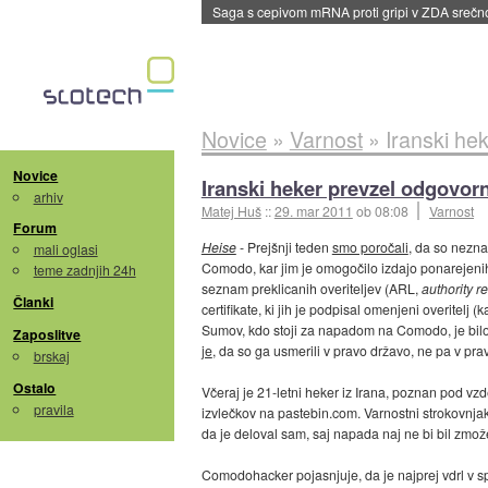
Saga s cepivom mRNA proti gripi v ZDA sreč
Novice
»
Varnost
»
Iranski he
Novice
Iranski heker prevzel odgovorn
arhiv
Matej Huš
::
29. mar 2011
ob 08:08
Varnost
Forum
Heise
- Prejšnji teden
smo poročali
, da so neznan
mali oglasi
Comodo, kar jim je omogočilo izdajo ponarejenih 
teme zadnjih 24h
seznam preklicanih overiteljev (ARL,
authority re
Članki
certifikate, ki jih je podpisal omenjeni overitelj 
Sumov, kdo stoji za napadom na Comodo, je bilo 
Zaposlitve
je
, da so ga usmerili v pravo državo, ne pa v pra
brskaj
Ostalo
Včeraj je 21-letni heker iz Irana, poznan pod 
pravila
izvlečkov na pastebin.com. Varnostni strokovnja
da je deloval sam, saj napada naj ne bi bil zmo
Comodohacker pojasnjuje, da je najprej vdrl v splet