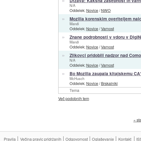
Država: Kakšna zasebnost in varno
N/A
Oddelek:
Novice
/
NWO
»
Mozilla korenskim overiteljem nal
Mandi
Oddelek:
Novice
/
Varnost
»
Znane podrobnosti v vdoru v DigiN
Mandi
Oddelek:
Novice
/
Varnost
»
Zlikovci pridobili nadzor nad Como
N/A
Oddelek:
Novice
/
Varnost
»
Bo Mozilla zaupala kitajskemu CA
McHusch
Oddelek:
Novice
/
Brskalniki
Tema
Več podobnih tem
« st
Pravila
Večina pravic pridržanih
Odgovornost
Oglaševanje
Kontakt
IS