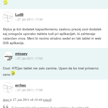
LuiIII
::
27. jan 2011, 17:40
Stylus je kot dodatek kapacitivmemu zaslonu precej cool dodatek
saj omogoča uporabo tableta tudi pri aplikacijah, ki zahtevajo
natančen vnos. Meni bi recimo strašno sedel en tak tablet in web
GIS aplikacija.
mtosev
::
27. jan 2011, 17:52
Cool. HTCjev tablet me zelo zanima. Upam da bo imel primerno
ceno
errhec
::
27. jan 2011, 17:56
ingo
je
27. jan 2011 ob 14:44
izjavil
:
Se kar množijo tele naprave! Je pa zanimivo, da večino teh