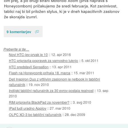
čim prej, a po drugi strani Motorolo Xoom (prva naprava s
Honeycombom) pričakujemo že sredi februarja. Kot zanimivost,
tablici naj bi bil priložen stylus, ki je v dneh kapacitivnih zaslonov
že skorajda izumrl.
9 komentarjev
Preberite si še…
Novi HTC-jev prvak je 10
::
12. apr 2016
HTC pripravlja popravek za varnostno luknjo
::
5. okt 2011
HTC predstavil Sensation
::
13. apr 2011
Flash na Honeycomb prihaja 18. marca
::
15. mar 2011
Dell Inspiron Duo z vrtljivim zaslonom je netbook in tablični
računalnik
::
19. nov 2010
Indijski tablični računalnik za 30 evrov postaja realnost
::
13. sep
2010
RIM pripravlja BlackPad za november?
::
3. avg 2010
iPad tudi uradno Applov
::
27. mar 2010
OLPC XO-3 bo tablični računalnik
::
28. dec 2009