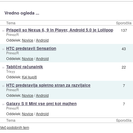
Vredno ogleda ...
Tema
Sporočila
»
Prispeli so Nexus 6, 9 in Player, Android 5.0 je Lollipop
137
PrimozR
Oddelek:
Novice
/
Android
»
HTC predstavil Sensation
43
PrimozR
Oddelek:
Novice
/
Android
»
Tablični računalnik
22
Trixyy
Oddelek:
Kaj kupiti
»
HTC predstavlja spletno stran za razvijalce
7
PrimozR
Oddelek:
Novice
/
Android
»
Galaxy S II Mini vse prej kot majhen
7
PrimozR
Oddelek:
Novice
/
Android
Tema
Sporočila
Več podobnih tem