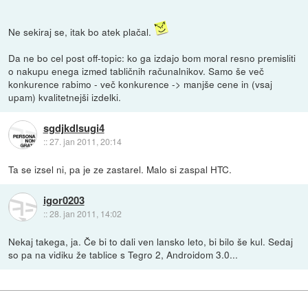
Ne sekiraj se, itak bo atek plačal.
Da ne bo cel post off-topic: ko ga izdajo bom moral resno premisliti
o nakupu enega izmed tabličnih računalnikov. Samo še več
konkurence rabimo - več konkurence -> manjše cene in (vsaj
upam) kvalitetnejši izdelki.
sgdjkdlsugi4
::
27. jan 2011, 20:14
Ta se izsel ni, pa je ze zastarel. Malo si zaspal HTC.
igor0203
::
28. jan 2011, 14:02
Nekaj takega, ja. Če bi to dali ven lansko leto, bi bilo še kul. Sedaj
so pa na vidiku že tablice s Tegro 2, Androidom 3.0...