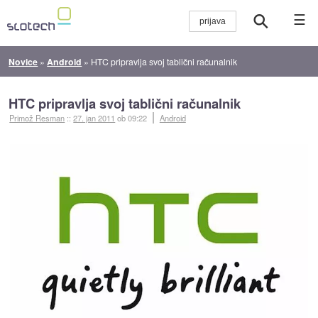
☰
Novice
»
Android
»
HTC pripravlja svoj tablični računalnik
HTC pripravlja svoj tablični računalnik
Primož Resman
::
27. jan 2011
ob 09:22
Android