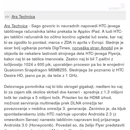
vir:
Ars Technica
- Sago govoric in neuradnih napovedi HTC-jevega
Ars Technica
tabličnega računalnika lahko prekaša le Applov iPad. A tudi HTC-
jev tablični računalnik bo očitno končno ugledal luč sveta, kar naj
bi se zgodilo to pomlad, marca v ZDA in aprila v Evropi. Slednje je
sicer bolj ugibanje portala DigiTimes,
norveška stran Amobil
pa je
objavila še nekatere lastnosti strojnega dela HTC-jevega Flyerja,
kakor naj bi se tablica imenovala. Zaslon naj bi bil 7-palčni z
ločljivostjo 1024 x 600 pik, uporabljen procesor pa bo
enojedrni
le
Qualcomm Snapdragon MSM8255. Slednjega že poznamo iz HTC
Desire HD, jasno pa je, da teče z 1 GHz.
Delovnega pomnilnika naj bi bilo okrogel gigabajt, medtem ko naj
bi za zajem slik okolice skrbeli dve kameri - sprednja z 1,3 milijoni
točk ter zadnja s 5 milijoni točk. Prisoten bo še HDMI izhod,
možnost serviranja multimedije prek DLNA omrežja ter
povezovanje v mobilna omrežja 3. generacije. Zanimivo je, da kljub
spomladanskemu izidu HTC načrtuje uporabo Androida 2.3 (z
vmesnikom Sense) namesto tabličnim napravam bolj prijaznega
Androida 3.0 (Honeycomb). Povedali so, da želijo Flyer predstaviti