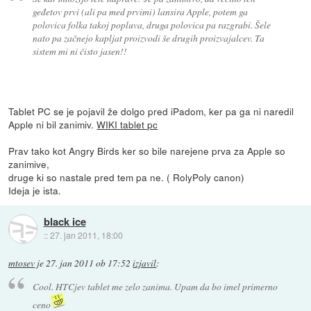
geđetov prvi (ali pa med prvimi) lansira Apple, potem ga
polovica folka takoj popluva, druga polovica pa razgrabi. Šele
nato pa začnejo kapljat proizvodi še drugih proizvajalcev. Ta
sistem mi ni čisto jasen!!
Tablet PC se je pojavil že dolgo pred iPadom, ker pa ga ni naredil
Apple ni bil zanimiv.
WIKI tablet pc
Prav tako kot Angry Birds ker so bile narejene prva za Apple so
zanimive,
druge ki so nastale pred tem pa ne. ( RolyPoly canon)
Ideja je ista.
black ice
::
27. jan 2011, 18:00
mtosev
je
27. jan 2011 ob 17:52
izjavil
:
Cool. HTCjev tablet me zelo zanima. Upam da bo imel primerno
ceno