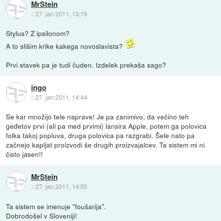
MrStein
::
27. jan 2011, 13:15
Stylus? Z ipsilonom?
A to slišim krike kakega novoslavista?
Prvi stavek pa je tudi čuden. Izdelek prekaša sago?
ingo
::
27. jan 2011, 14:44
Se kar množijo tele naprave! Je pa zanimivo, da večino teh
geđetov prvi (ali pa med prvimi) lansira Apple, potem ga polovica
folka takoj popluva, druga polovica pa razgrabi. Šele nato pa
začnejo kapljat proizvodi še drugih proizvajalcev. Ta sistem mi ni
čisto jasen!!
MrStein
::
27. jan 2011, 14:55
Ta sistem se imenuje "foušarija".
Dobrodošel v Sloveniji!