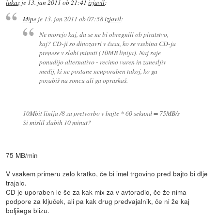
lukaz
je
13. jan 2011 ob 21:41
izjavil
:
Mipe
je
13. jan 2011 ob 07:58
izjavil
:
Ne morejo kaj, da se ne bi obregnili ob piratstvo,
kaj? CD-ji so dinozavri v času, ko se vsebina CD-ja
prenese v slabi minuti (10MB linija). Naj raje
ponudijo alternativo - recimo varen in zanesljiv
medij, ki ne postane neuporaben takoj, ko ga
pozabiš na soncu ali ga opraskaš.
10Mbit linija /8 za pretvorbo v bajte * 60 sekund = 75MB/s
Si mislil slabih 10 minut?
75 MB/min
V vsakem primeru zelo kratko, če bi imel trgovino pred bajto bi dlje
trajalo.
CD je uporaben le še za kak mix za v avtoradio, če že nima
podpore za ključek, ali pa kak drug predvajalnik, če ni že kaj
boljšega blizu.