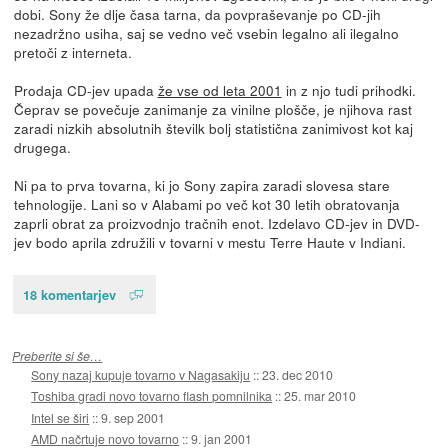
dobi. Sony že dlje časa tarna, da povpraševanje po CD-jih
nezadržno usiha, saj se vedno več vsebin legalno ali ilegalno
pretoči z interneta.
Prodaja CD-jev upada
že vse od leta 2001
in z njo tudi prihodki.
Čeprav se povečuje zanimanje za vinilne plošče, je njihova rast
zaradi nizkih absolutnih številk bolj statistična zanimivost kot kaj
drugega.
Ni pa to prva tovarna, ki jo Sony zapira zaradi slovesa stare
tehnologije. Lani so v Alabami po več kot 30 letih obratovanja
zaprli obrat za proizvodnjo tračnih enot. Izdelavo CD-jev in DVD-
jev bodo aprila združili v tovarni v mestu Terre Haute v Indiani.
18 komentarjev
Preberite si še…
Sony nazaj kupuje tovarno v Nagasakiju
::
23. dec 2010
Toshiba gradi novo tovarno flash pomnilnika
::
25. mar 2010
Intel se širi
::
9. sep 2001
AMD načrtuje novo tovarno
::
9. jan 2001