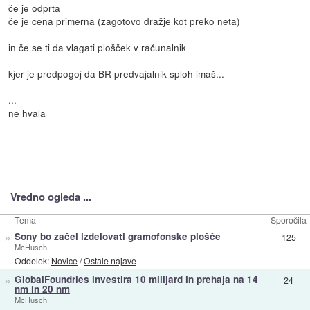
če je odprta
če je cena primerna (zagotovo dražje kot preko neta)
in če se ti da vlagati plošček v računalnik
kjer je predpogoj da BR predvajalnik sploh imaš...
...
ne hvala
Vredno ogleda ...
Tema
Sporočila
»
Sony bo začel izdelovati gramofonske plošče
125
McHusch
Oddelek:
Novice
/
Ostale najave
»
GlobalFoundries investira 10 milijard in prehaja na 14
24
nm in 20 nm
McHusch