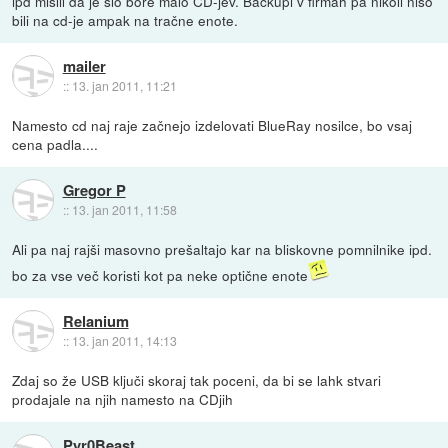
ipd mislil da je šlo bore malo CD-jev. Backupi v firmah pa nikoli niso
bili na cd-je ampak na tračne enote.
mailer
::
13. jan 2011, 11:21
Namesto cd naj raje začnejo izdelovati BlueRay nosilce, bo vsaj
cena padla....
Gregor P
::
13. jan 2011, 11:58
Ali pa naj rajši masovno prešaltajo kar na bliskovne pomnilnike ipd.
bo za vse več koristi kot pa neke optične enote
Relanium
::
13. jan 2011, 14:13
Zdaj so že USB ključi skoraj tak poceni, da bi se lahk stvari
prodajale na njih namesto na CDjih
Pyr0Beast