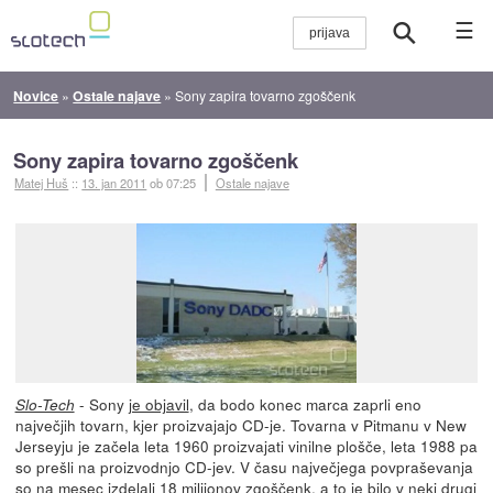
☰
Novice
»
Ostale najave
»
Sony zapira tovarno zgoščenk
Sony zapira tovarno zgoščenk
Matej Huš
::
13. jan 2011
ob 07:25
Ostale najave
- Sony
je objavil
, da bodo konec marca zaprli eno
Slo-Tech
največjih tovarn, kjer proizvajajo CD-je. Tovarna v Pitmanu v New
Jerseyju je začela leta 1960 proizvajati vinilne plošče, leta 1988 pa
so prešli na proizvodnjo CD-jev. V času največjega povpraševanja
so na mesec izdelali 18 milijonov zgoščenk, a to je bilo v neki drugi