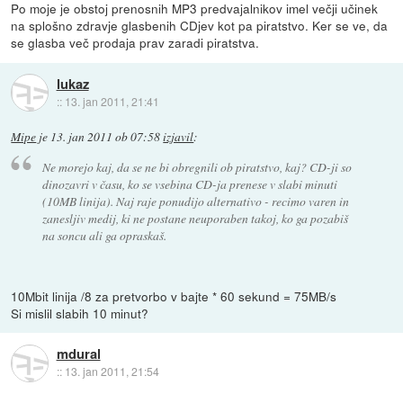
Po moje je obstoj prenosnih MP3 predvajalnikov imel večji učinek
na splošno zdravje glasbenih CDjev kot pa piratstvo. Ker se ve, da
se glasba več prodaja prav zaradi piratstva.
lukaz
::
13. jan 2011, 21:41
Mipe
je
13. jan 2011 ob 07:58
izjavil
:
Ne morejo kaj, da se ne bi obregnili ob piratstvo, kaj? CD-ji so
dinozavri v času, ko se vsebina CD-ja prenese v slabi minuti
(10MB linija). Naj raje ponudijo alternativo - recimo varen in
zanesljiv medij, ki ne postane neuporaben takoj, ko ga pozabiš
na soncu ali ga opraskaš.
10Mbit linija /8 za pretvorbo v bajte * 60 sekund = 75MB/s
Si mislil slabih 10 minut?
mdural
::
13. jan 2011, 21:54