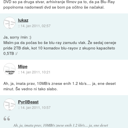
DVD so pa druga stvar, arhiviranje filmov pa to, da pa Blu-Ray
popolnoma nadomesti dvd se bom pa očitno še načakal.
lukaz
::
14. jan 2011, 02:57
Ja, sorry /min :)
Mislm pa da počas bo še blu-ray zamudu vlak. Že sedaj ceneje
pride 2TB disk, kot 10 komadov blu-rayov z skupno kapaciteto
0,5TB :/
Mipe
::
14. jan 2011, 10:21
Ah, ja, imata prav, 10MB/s znese enih 1.2 kb/s.... ja, ene deset
minut. Še vedno ni tako slabo.
Pyr0Beast
::
14. jan 2011, 10:57
Ah, ja, imata prav, 10MB/s znese enih 1.2 kb/s.... ja, ene deset