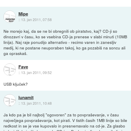
Mipe
::
13. jan 2011, 07:58
Ne morejo kaj, da se ne bi obregnili ob piratstvo, kaj? CD-ji so
dinozavri v času, ko se vsebina CD-ja prenese v slabi minuti (10MB
linija). Naj raje ponudijo alternativo - recimo varen in zanesljiv
medij, ki ne postane neuporaben takoj, ko ga pozabiš na soncu ali
ga opraskaš.
Fave
::
13. jan 2011, 09:52
USB ključek?
lunamit
::
13. jan 2011, 10:48
Ja kdo pa je bil najbolj "ogovoren" za to povpraševanje, v času
največjega povpraševanja, kot pirati. V tistih časih 1MB linije so bile
redkost in se je vse kupovalo in presnemavalo na cd-je. Za glasbo