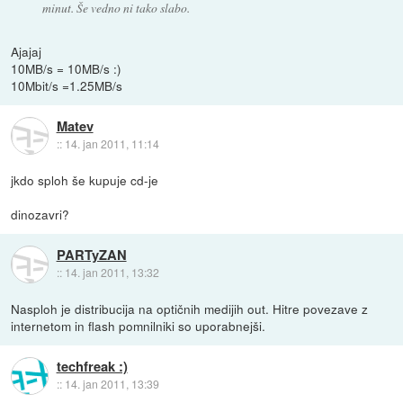
minut. Še vedno ni tako slabo.
Ajajaj
10MB/s = 10MB/s :)
10Mbit/s =1.25MB/s
Matev
::
14. jan 2011, 11:14
jkdo sploh še kupuje cd-je
dinozavri?
PARTyZAN
::
14. jan 2011, 13:32
Nasploh je distribucija na optičnih medijih out. Hitre povezave z
internetom in flash pomnilniki so uporabnejši.
techfreak :)
::
14. jan 2011, 13:39