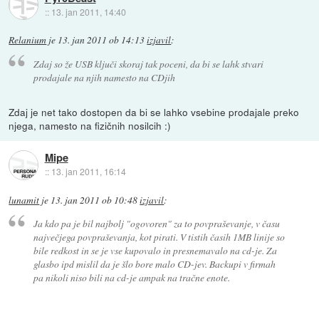
::
13. jan 2011, 14:40
Relanium
je
13. jan 2011 ob 14:13
izjavil
:
Zdaj so že USB ključi skoraj tak poceni, da bi se lahk stvari
prodajale na njih namesto na CDjih
Zdaj je net tako dostopen da bi se lahko vsebine prodajale preko
njega, namesto na fizičnih nosilcih :)
Mipe
::
13. jan 2011, 16:14
lunamit
je
13. jan 2011 ob 10:48
izjavil
:
Ja kdo pa je bil najbolj "ogovoren" za to povpraševanje, v času
največjega povpraševanja, kot pirati. V tistih časih 1MB linije so
bile redkost in se je vse kupovalo in presnemavalo na cd-je. Za
glasbo ipd mislil da je šlo bore malo CD-jev. Backupi v firmah
pa nikoli niso bili na cd-je ampak na tračne enote.