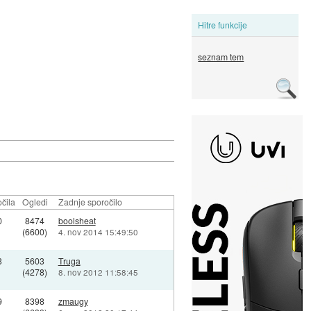
Hitre funkcije
seznam tem
čila
Ogledi
Zadnje sporočilo
0
8474
boolsheat
(6600)
4. nov 2014 15:49:50
3
5603
Truga
(4278)
8. nov 2012 11:58:45
9
8398
zmaugy