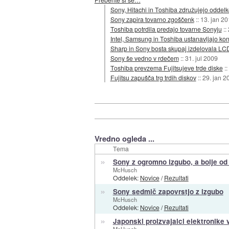
Sony, Hitachi in Toshiba združujejo oddel
Sony zapira tovarno zgoščenk
::
13. jan 2
Toshiba potrdila predajo tovarne Sonyju
::
Intel, Samsung in Toshiba ustanavljajo ko
Sharp in Sony bosta skupaj izdelovala LC
Sony še vedno v rdečem
::
31. jul 2009
Toshiba prevzema Fujitsujeve trde diske
::
Fujitsu zapušča trg trdih diskov
::
29. jan 2
Vredno ogleda ...
Tema
»
Sony z ogromno izgubo, a bolje od
McHusch
Oddelek:
Novice
/
Rezultati
»
Sony sedmič zapovrstjo z izgubo
McHusch
Oddelek:
Novice
/
Rezultati
»
Japonski proizvajalci elektronike 
McHusch