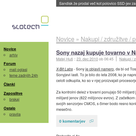
Sandisk že prodal več kot polovico SSD-jev za 
Novice
»
Nakupi / združitve / 
Novice
Sony nazaj kupuje tovarno v N
arhiv
Matej Huš
::
23. dec 2010
ob 06:45
Nakupi / z
Forum
X-Bit Labs
- Sony
je objavil namero
, da bi od To
mali oglasi
Sonyjevi lasti. To je bilo do leta 2008, ko je nap
teme zadnjih 24h
celoti odkupila, ko so v njej proizvajali procesorj
Članki
Za kontrolni delež v tovarni ponujajo 50 milijar
Zaposlitve
milijard jenov (822 milijonov evrov). Z začetkom
brskaj
svojih senzorjev CMOS, s čimer bodo resno konk
Ostalo
mesečno.
pravila
0 komentarjev
Preberite si še…