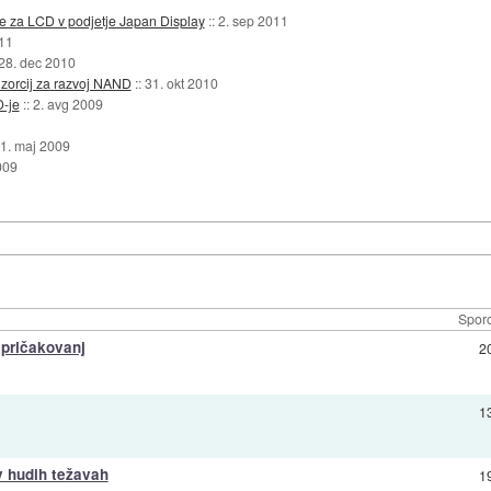
ke za LCD v podjetje Japan Display
::
2. sep 2011
011
28. dec 2010
nzorcij za razvoj NAND
::
31. okt 2010
D-je
::
2. avg 2009
1. maj 2009
009
Sporo
 pričakovanj
2
1
v hudih težavah
1