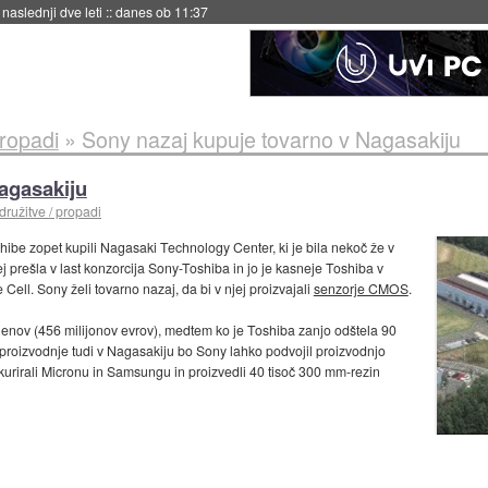
naslednji dve leti
::
danes ob 11:37
propadi
»
Sony nazaj kupuje tovarno v Nagasakiju
agasakiju
družitve / propadi
shibe zopet kupili Nagasaki Technology Center, ki je bila nekoč že v
rej prešla v last konzorcija Sony-Toshiba in jo je kasneje Toshiba v
e Cell. Sony želi tovarno nazaj, da bi v njej proizvajali
senzorje CMOS
.
d jenov (456 milijonov evrov), medtem ko je Toshiba zanjo odštela 90
 proizvodnje tudi v Nagasakiju bo Sony lahko podvojil proizvodnjo
urirali Micronu in Samsungu in proizvedli 40 tisoč 300 mm-rezin