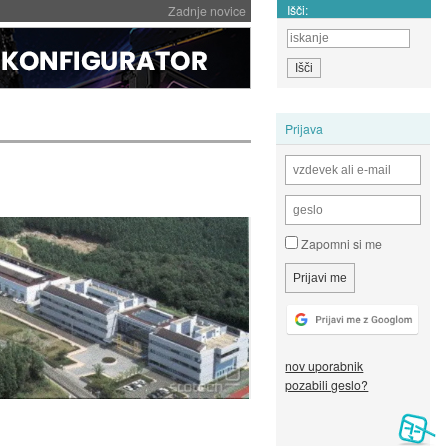
Išči:
Zadnje novice
Prijava
Zapomni si me
nov uporabnik
pozabili geslo?