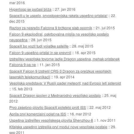
mar 2016
Hyperloop se počasi bliža
::
27. jan 2016
SpaceX-u je uspelo, prvostopenjska raketa uspešno pristala!
::
22.
dec 2015
Razlog za nesrečo Falcona 9 bržkone slab opornik
::
21. jul 2015
Falcon 9 eksplodiral, oskrbovalna misija na vesoljsko postajo
neuspešna
::
28. jun 2015
SpaceX bo vozil tudi vojaške satelite
::
28. maj 2015
Falcon 9 uspešno pristal in se prevrnil
::
16. apr 2015
Izstrelitev vesoljske tovorne ladje Dragon uspešna, mehak pristanek
Falcona 9 pa ne
::
11. jan 2015
SpaceX Falcon 9 izstrelil CRS-3 Dragon za preizkus vesoljskih
laserskih telekomunikacij
::
19. apr 2014
Vesoljska predstava: V Rusiji padel meteorit, nad Evropo leti asteroid
::
15. feb 2013
SpaceX Dragon spojen z Mednarodno vesoljsko postajo
::
25. maj
2012
Prvo zasebno plovilo SpaceX poletelo proti ISS
::
22. maj 2012
Aprila prvi komercialni polet na ISS
::
16. mar 2012
Uspešna izstrelitev vesoljskega plovila Shenzhou-8
::
1. nov 2011
Kitajska uspešno izstrelila prvi modul nove vesoljske postaje
::
29.
sep 2011