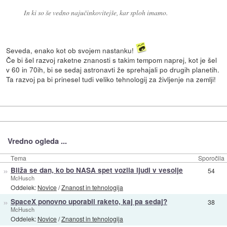
In ki so še vedno najučinkovitejše, kar sploh imamo.
Seveda, enako kot ob svojem nastanku!
Če bi šel razvoj raketne znanosti s takim tempom naprej, kot je šel
v 60 in 70ih, bi se sedaj astronavti že sprehajali po drugih planetih.
Ta razvoj pa bi prinesel tudi veliko tehnologij za življenje na zemlji!
Vredno ogleda ...
Tema
Sporočila
»
Bliža se dan, ko bo NASA spet vozila ljudi v vesolje
54
McHusch
Oddelek:
Novice
/
Znanost in tehnologija
»
SpaceX ponovno uporabil raketo, kaj pa sedaj?
38
McHusch
Oddelek:
Novice
/
Znanost in tehnologija