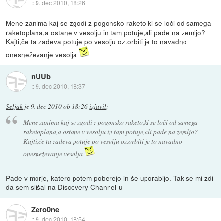
::
9. dec 2010, 18:26
Mene zanima kaj se zgodi z pogonsko raketo,ki se loči od samega
raketoplana,a ostane v vesolju in tam potuje,ali pade na zemljo?
Kajti,če ta zadeva potuje po vesolju oz.orbiti je to navadno
onesneževanje vesolja
nUUb
::
9. dec 2010, 18:37
Seljak
je
9. dec 2010 ob 18:26
izjavil
:
Mene zanima kaj se zgodi z pogonsko raketo,ki se loči od samega
raketoplana,a ostane v vesolju in tam potuje,ali pade na zemljo?
Kajti,če ta zadeva potuje po vesolju oz.orbiti je to navadno
onesneževanje vesolja
Pade v morje, katero potem poberejo in še uporabijo. Tak se mi zdi
da sem slišal na Discovery Channel-u
Zero0ne
::
9. dec 2010, 18:54