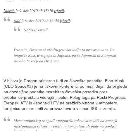
Nikec3
je
9. dec 2010 ob 18:16
izjavil
:
sidd
je
9. dec 2010 ob 16:58
izjavil
:
NASA is saved!
Dvomim, Dragon ni nič drugega kot ladja za prevoz tovora. To
imajo že Rusi, Evropejci in Japonci, pa še Japonska in Evropska
sta obe 2x večji od Dragona.
V bistvu je Dragon primeren tudi za človeške posadke. Elon Musk
(CEO SpaceXa) je na tiskovni konferenci po misiji dejal, da bi glede
na dozdajšne podatke morebitna človeška posadka prez
problemov prestala včerajšnji polet. Poleg tega pa Ruski Progress,
Evropski ATV in Japonski HTV ne preživijo vstopa v atmosfero,
torej niso primerni niti za prevoz tovora v smeri ISS -> zemlja.
Mene zanima kaj se zgodi z pogonsko raketo,ki se loči od samega
raketoplana,a ostane v vesolju in tam potuje,ali pade na zemljo?