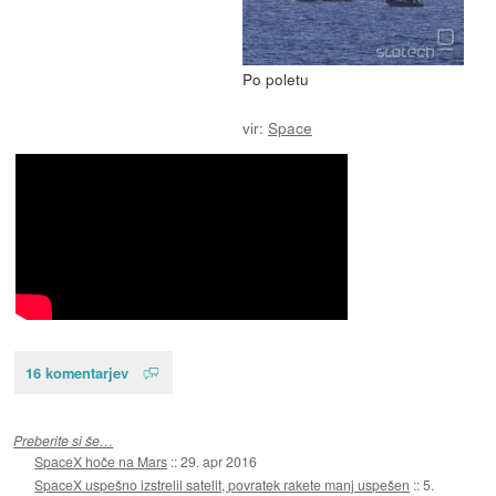
Po poletu
vir:
Space
16 komentarjev
Preberite si še…
SpaceX hoče na Mars
::
29. apr 2016
SpaceX uspešno izstrelil satelit, povratek rakete manj uspešen
::
5.