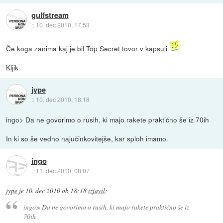
gulfstream
::
10. dec 2010, 17:53
Če koga zanima kaj je bil Top Secret tovor v kapsuli
Kljik
jype
::
10. dec 2010, 18:18
ingo> Da ne govorimo o rusih, ki majo rakete praktično še iz 70ih
In ki so še vedno najučinkovitejše, kar sploh imamo.
ingo
::
11. dec 2010, 08:07
jype
je
10. dec 2010 ob 18:18
izjavil
:
ingo> Da ne govorimo o rusih, ki majo rakete praktično še iz
70ih