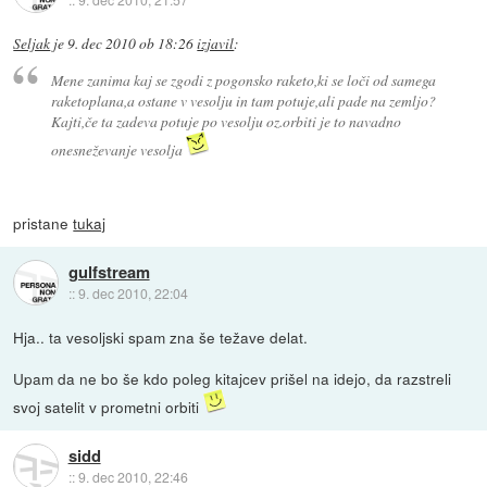
Seljak
je
9. dec 2010 ob 18:26
izjavil
:
Mene zanima kaj se zgodi z pogonsko raketo,ki se loči od samega
raketoplana,a ostane v vesolju in tam potuje,ali pade na zemljo?
Kajti,če ta zadeva potuje po vesolju oz.orbiti je to navadno
onesneževanje vesolja
pristane
tukaj
gulfstream
::
9. dec 2010, 22:04
Hja.. ta vesoljski spam zna še težave delat.
Upam da ne bo še kdo poleg kitajcev prišel na idejo, da razstreli
svoj satelit v prometni orbiti
sidd
::
9. dec 2010, 22:46