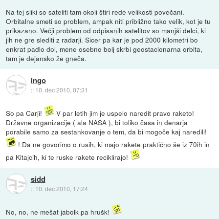
Na tej sliki so sateliti tam okoli štiri rede velikosti povečani.
Orbitalne smeti so problem, ampak niti približno tako velik, kot je tu
prikazano. Večji problem od odpisanih satelitov so manjši delci, ki
jih ne gre slediti z radarji. Sicer pa kar je pod 2000 kilometri bo
enkrat padlo dol, mene osebno bolj skrbi geostacionarna orbita,
tam je dejansko že gneča.
ingo
::
10. dec 2010, 07:31
So pa Carji!
V par letih jim je uspelo naredit pravo raketo!
Državne organizacije ( ala NASA ), bi toliko časa in denarja
porabile samo za sestankovanje o tem, da bi mogoče kaj naredili!
! Da ne govorimo o rusih, ki majo rakete praktično še iz 70ih in
pa Kitajcih, ki te ruske rakete reciklirajo!
sidd
::
10. dec 2010, 17:24
No, no, ne mešat jabolk pa hrušk!