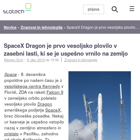
☰
Novice
»
Znanost in tehnologija
»
SpaceX Dragon je prvo vesoljsko plovilo v zasebni lasti, ki se je uspešno vrnilo na zemljo
SpaceX Dragon je prvo vesoljsko plovilo v
zasebni lasti, ki se je uspešno vrnilo na zemljo
Klemen Grm
::
9. dec 2010
ob 15:56
Znanost in tehnologija
- 8. decembra
Space
popoldne po našem času je z
vesoljskega centra Kennedy
v
Floridi, ZDA na raketi
Falcon 9
v zemeljsko orbito poletelo
vesoljsko plovilo
Dragon
ameriškega podjetja
SpaceX
,
brez človeške posadke. Nekaj
ur kasneje je uspešno vstopilo
nazaj v zemljino atmosfero in
pristalo
v Pacifiku, zahodno
od obale Kalifornije. Za