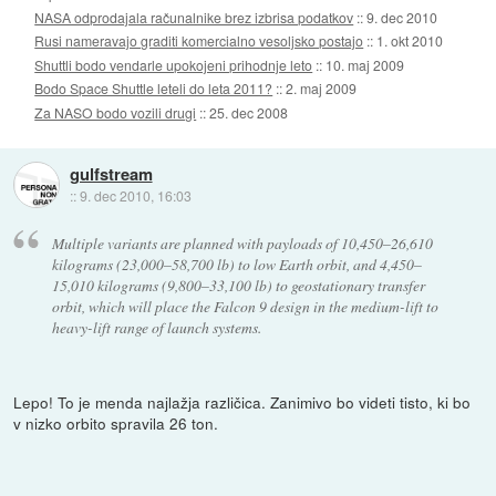
NASA odprodajala računalnike brez izbrisa podatkov
::
9. dec 2010
Rusi nameravajo graditi komercialno vesoljsko postajo
::
1. okt 2010
Shuttli bodo vendarle upokojeni prihodnje leto
::
10. maj 2009
Bodo Space Shuttle leteli do leta 2011?
::
2. maj 2009
Za NASO bodo vozili drugi
::
25. dec 2008
gulfstream
::
9. dec 2010, 16:03
Multiple variants are planned with payloads of 10,450–26,610
kilograms (23,000–58,700 lb) to low Earth orbit, and 4,450–
15,010 kilograms (9,800–33,100 lb) to geostationary transfer
orbit, which will place the Falcon 9 design in the medium-lift to
heavy-lift range of launch systems.
Lepo! To je menda najlažja različica. Zanimivo bo videti tisto, ki bo
v nizko orbito spravila 26 ton.