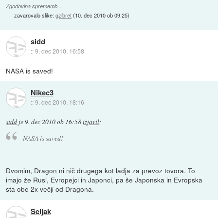
Zgodovina sprememb…
zavarovalo slike:
gzibret
(
10. dec 2010 ob 09:25
)
sidd
::
9. dec 2010, 16:58
NASA is saved!
Nikec3
::
9. dec 2010, 18:16
sidd
je
9. dec 2010 ob 16:58
izjavil
:
NASA is saved!
Dvomim, Dragon ni nič drugega kot ladja za prevoz tovora. To
imajo že Rusi, Evropejci in Japonci, pa še Japonska in Evropska
sta obe 2x večji od Dragona.
Seljak