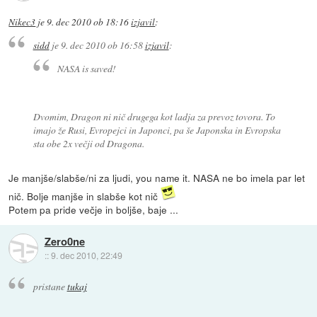
Nikec3
je
9. dec 2010 ob 18:16
izjavil
:
sidd
je
9. dec 2010 ob 16:58
izjavil
:
NASA is saved!
Dvomim, Dragon ni nič drugega kot ladja za prevoz tovora. To
imajo že Rusi, Evropejci in Japonci, pa še Japonska in Evropska
sta obe 2x večji od Dragona.
Je manjše/slabše/ni za ljudi, you name it. NASA ne bo imela par let
nič. Bolje manjše in slabše kot nič
Potem pa pride večje in boljše, baje ...
Zero0ne
::
9. dec 2010, 22:49
pristane
tukaj