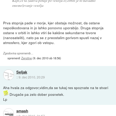
Kajti,če ta zadeva potuje po vesolju oz.orbiti je to navadno
onesneževanje vesolja
Prva stopnja pade v morje, kjer obstaja možnost, da ostane
nepoškodovana in jo lahko ponovno uporabijo. Druga stopnja
ostane v orbiti in lahko vtiri še kakšne sekundarne tovore
(nanosateliti), nato pa se z preostalim gorivom spusti nazaj v
atmosfero, kjer zgori ob vstopu.
Zgodovina sprememb…
spremenil:
Zero0ne
(
9. dec 2010 ob 18:56
)
Seljak
::
9. dec 2010, 20:29
Aha hvala za odgovor,vidim,da se tukaj res spoznate na te stvari
Drugače pa zelo dober posnetek.
Lp
smash
::
9. dec 2010, 21:57