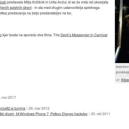
icah
predavala Mitja Kržišnik in Urša Anžur, ki se že vrsto let ukvarjata
jenih spletnih strani
- in sta med drugim ustanovitelja spletnega
tka) predavanja na željo predavateljev ne bo.
ko
kjer bosta na sporedu dva filma. The
Devil’s Messenger in Carnival
marčev
potekaj
vir:
Kibe
. nov 2017
raft2.si turnirja
::
26. mar 2012
aški dizajn, M:Windows Phone 7, Petkov Django hackday
::
25. okt 2011