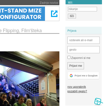
Išči:
Zadnje novice
Flipping, Film'šteka
Prijava
Zapomni si me
nov uporabnik
pozabili geslo?