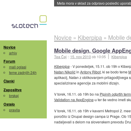
Meta mora v sklad za odpravo posledic uporabe
Novice
»
Kiberpipa
»
Mobile d
Novice
Mobile design, Google AppEngi
arhiv
Tea Čaj
::
15. nov 2010
ob 10:05
Kiberpipa
Forum
Kiberpipa
- V ponedeljek, 15.11. ob 19h v Kiberp
mali oglasi
Natan Nikolić
in
Antony Ribot
, ki se bodo teme
M
teme zadnjih 24h
aplikacij, Natan z oblikovanjem prilagodljivega s
Članki
specializirane agencije za mobilni dizajn.
Zaposlitve
V torek, 16.11. ob 19h bo na
Pipinih odprtih term
brskaj
Validation na AppEngine
-u ter še vedno imeti sk
Ostalo
pravila
V torek, 16.11. ob 19h v kavarni Metropol 2. mee
poročilo iz Drupal design campa iz Prage. Ob 15h
nadaljevali s delom na slovenskem prevodu Dru