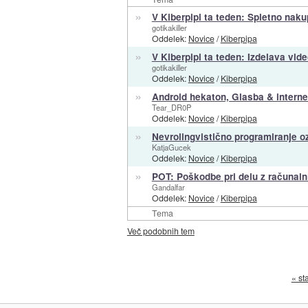
»
V Kiberpipi ta teden: Spletno nak
gotikakiller
Oddelek:
Novice
/
Kiberpipa
»
V Kiberpipi ta teden: Izdelava vide
gotikakiller
Oddelek:
Novice
/
Kiberpipa
»
Android hekaton, Glasba & internet
Tear_DR0P
Oddelek:
Novice
/
Kiberpipa
»
Nevrolingvistično programiranje o
KatjaGucek
Oddelek:
Novice
/
Kiberpipa
»
POT: Poškodbe pri delu z računal
Gandalfar
Oddelek:
Novice
/
Kiberpipa
Tema
Več podobnih tem
« st