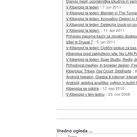
Django meet, uporabniška izkušnja in varnos
V Kiberpipi ta teden
::
7. jun 2011
V Kiberpipi ta teden: Blender in The Tunne
V Kiberpipi ta teden: Innovation Design in 
V Kiberpipi ta teden: Detekcija izgub pri p
V Kiberpipi ta teden:
::
11. apr 2011
Prihajajo zaporne kazni za zlorabo dostop
Izšel je Drupal 7
::
5. jan 2011
V Kiberpipi ta teden: Optični pickup za bas 
Kiberpipa pred zaključkom leta: No-LAN Pa
V Kiberpipi ta teden: Suse Studio, Redis
Prihodnost medijev, In browser design, Fir
Kiberpipa: Tribes, Gis Cloud, Siddharta
::
8
Android hekaton, Glasba & internet, Inter
Android, spletna analitika, python in kultni f
Kiberpipa se odpira
::
12. sep 2010
V Kiberpipi v tem tednu
::
23. nov 2008
Vredno ogleda ...
Tema