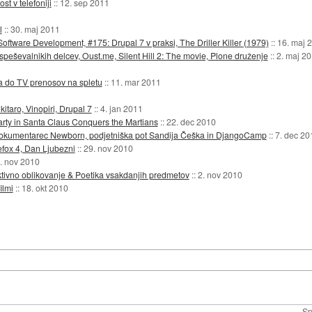
t v telefoniji
::
12. sep 2011
l
::
30. maj 2011
Software Development, #175: Drupal 7 v praksi, The Driller Killer (1979)
::
16. maj 
ospeševalnikih delcev, Oust.me, Silent Hill 2: The movie, Plone druženje
::
2. maj 2
a do TV prenosov na spletu
::
11. mar 2011
kitaro, Vinopiri, Drupal 7
::
4. jan 2011
rty in Santa Claus Conquers the Martians
::
22. dec 2010
, dokumentarec Newborn, podjetniška pot Sandija Češka in DjangoCamp
::
7. dec 20
efox 4, Dan Ljubezni
::
29. nov 2010
. nov 2010
aktivno oblikovanje & Poetika vsakdanjih predmetov
::
2. nov 2010
ilmi
::
18. okt 2010
Sp