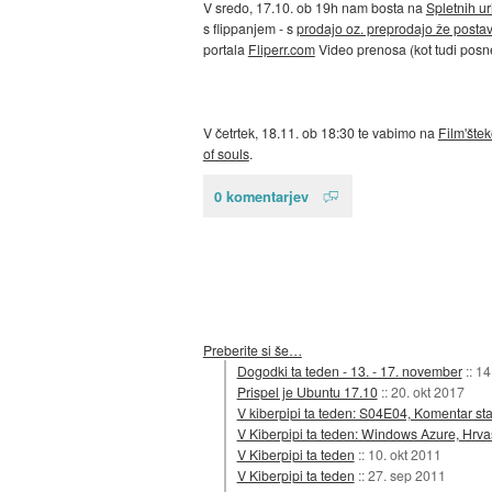
V sredo, 17.10. ob 19h nam bosta na
Spletnih ur
s flippanjem - s
prodajo oz. preprodajo že postavl
portala
Fliperr.com
Video prenosa (kot tudi posne
V četrtek, 18.11. ob 18:30 te vabimo na
Film'šte
of souls
.
0 komentarjev
Preberite si še…
Dogodki ta teden - 13. - 17. november
::
14
Prispel je Ubuntu 17.10
::
20. okt 2017
V kiberpipi ta teden: S04E04, Komentar starc
V Kiberpipi ta teden: Windows Azure, Hrv
V Kiberpipi ta teden
::
10. okt 2011
V Kiberpipi ta teden
::
27. sep 2011