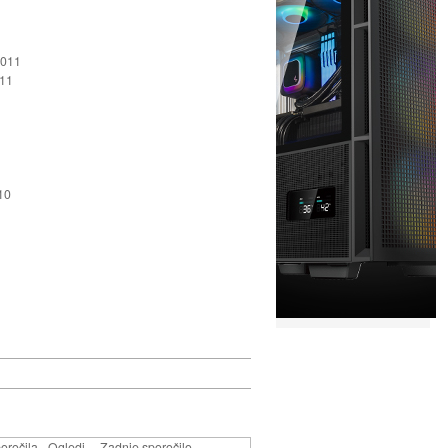
2011
011
10
oročila
Ogledi
Zadnje sporočilo