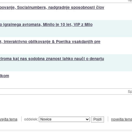
upovanje, Socialnumbers, nadgradnje sposobnosti člov
o igralnega avtomata, Minilo je 10 let, VIP z Milo
, Interaktivno oblikovanje & Poetika vsakdanjih pre
ziroma kaj nas sodobna znanost lahko nauči o denarju
nikom
Sp
arejša tema
oddelek:
novejša tem