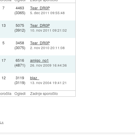
7
4463
Tear_DR0P
(3365)
5. dec 2011 09:55:48
13
5075
Tear_DR0P
(3912)
10. nov 2011 09:21:02
5
3458
Tear_DR0P
(3075)
2. nov 2010 20:11:08
17
6516
amigo_no1
(4871)
26. nov 2009 16:44:36
12
3119
blaz_
(3119)
13. nov 2004 19:41:21
oročila
Ogledi
Zadnje sporočilo
a »