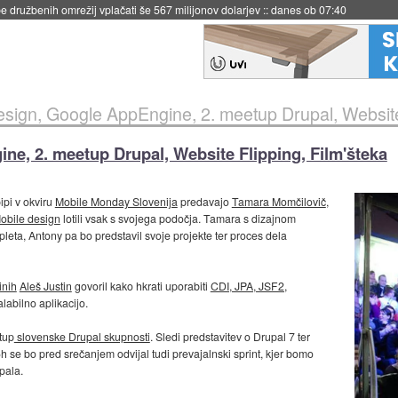
 družbenih omrežij vplačati še 567 milijonov dolarjev
::
danes ob 07:40
esign, Google AppEngine, 2. meetup Drupal, Website 
ne, 2. meetup Drupal, Website Flipping, Film'šteka
ipi v okviru
Mobile Monday Slovenija
predavajo
Tamara Momčilovič
,
obile design
lotili vsak s svojega podočja. Tamara s dizajnom
pleta, Antony pa bo predstavil svoje projekte ter proces dela
inih
Aleš Justin
govoril kako hkrati uporabiti
CDI, JPA, JSF2,
alabilno aplikacijo.
tup
slovenske Drupal skupnosti
. Sledi predstavitev o Drupal 7 ter
 se bo pred srečanjem odvijal tudi prevajalnski sprint, kjer bomo
pala.