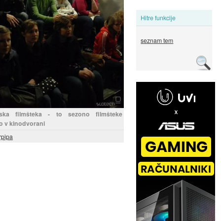
Hitre funkcije
seznam tem
ska filmšteka - to sezono filmšteke
o v kinodvorani
rpipa