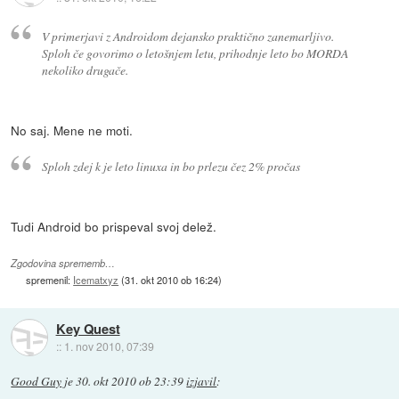
V primerjavi z Androidom dejansko praktično zanemarljivo.
Sploh če govorimo o letošnjem letu, prihodnje leto bo MORDA
nekoliko drugače.
No saj. Mene ne moti.
Sploh zdej k je leto linuxa in bo prlezu čez 2% pročas
Tudi Android bo prispeval svoj delež.
Zgodovina sprememb…
spremenil:
Icematxyz
(
31. okt 2010 ob 16:24
)
Key Quest
::
1. nov 2010, 07:39
Good Guy
je
30. okt 2010 ob 23:39
izjavil
: