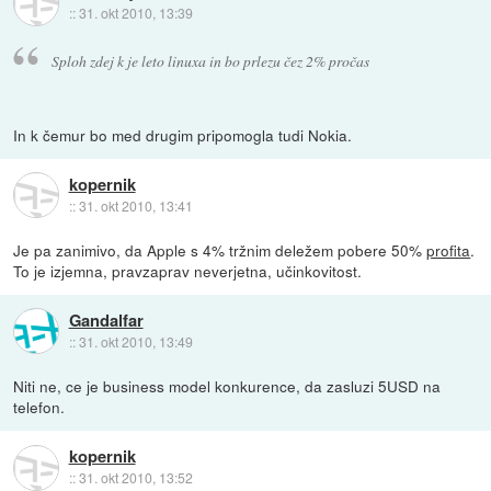
::
31. okt 2010, 13:39
Sploh zdej k je leto linuxa in bo prlezu čez 2% pročas
In k čemur bo med drugim pripomogla tudi Nokia.
kopernik
::
31. okt 2010, 13:41
Je pa zanimivo, da Apple s 4% tržnim deležem pobere 50%
profita
.
To je izjemna, pravzaprav neverjetna, učinkovitost.
Gandalfar
::
31. okt 2010, 13:49
Niti ne, ce je business model konkurence, da zasluzi 5USD na
telefon.
kopernik
::
31. okt 2010, 13:52