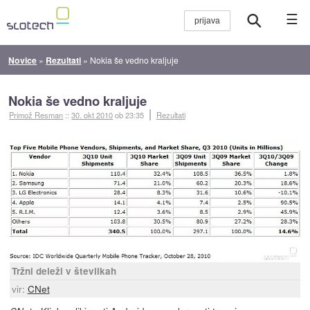
☰
Novice
»
Rezultati
»
Nokia še vedno kraljuje
Nokia še vedno kraljuje
Primož Resman
::
30. okt 2010
ob 23:35
Rezultati
Tržni deleži v številkah
vir:
CNet