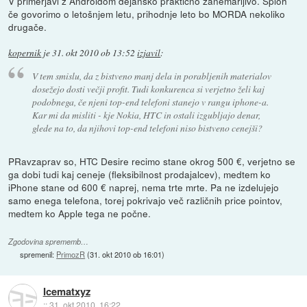
V primerjavi z Androidom dejansko praktično zanemarljivo. Sploh
če govorimo o letošnjem letu, prihodnje leto bo MORDA nekoliko
drugače.
kopernik
je
31. okt 2010 ob 13:52
izjavil
:
V tem smislu, da z bistveno manj dela in porabljenih materialov
dosežejo dosti večji profit. Tudi konkurenca si verjetno želi kaj
podobnega, če njeni top-end telefoni stanejo v rangu iphone-a.
Kar mi da misliti - kje Nokia, HTC in ostali izgubljajo denar,
glede na to, da njihovi top-end telefoni niso bistveno cenejši?
PRavzaprav so, HTC Desire recimo stane okrog 500 €, verjetno se
ga dobi tudi kaj ceneje (fleksibilnost prodajalcev), medtem ko
iPhone stane od 600 € naprej, nema trte mrte. Pa ne izdelujejo
samo enega telefona, torej pokrivajo več različnih price pointov,
medtem ko Apple tega ne počne.
Zgodovina sprememb…
spremenil:
PrimozR
(
31. okt 2010 ob 16:01
)
Icematxyz
::
31. okt 2010, 16:22