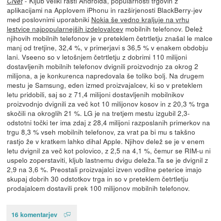
- Kljub veliki rasti Androida, popularnosti trgovin z
CNet
aplikacijami na Applovem iPhonu in razširjenosti BlackBerry-jev
med poslovnimi uporabniki
Nokia še vedno kraljuje na vrhu
lestvice najpopularnejših izdelovalcev
mobilnih telefonov. Delež
njihovih mobilnih telefonov je v preteklem četrtletju znašal le malce
manj od tretjine, 32,4 %, v primerjavi s 36,5 % v enakem obdobju
lani. Vseeno so v letošnjem četrtletju z dobrimi 110 milijoni
dostavljenih mobilnih telefonov dvignili proizvodnjo za okrog 2
milijona, a je konkurenca napredovala še toliko bolj. Na drugem
mestu je Samsung, eden izmed proizvajalcev, ki so v preteklem
letu pridobili, saj so z 71,4 milijoni dostavljenih mobilnikov
proizvodnjo dvignili za več kot 10 milijonov kosov in z 20,3 % trga
skočili na okroglih 21 %. LG je na tretjem mestu izgubil 2,3-
odstotni točki ter ima zdaj z 28,4 milijoni razposlanih primerkov na
trgu 8,3 % vseh mobilnih telefonov, za vrat pa bi mu s takšno
rastjo že v kratkem lahko dihal Apple. Njihov delež se je v enem
letu dvignil za več kot polovico, z 2,5 na 4,1 %, čemur se RIM-u ni
uspelo zoperstaviti, kljub lastnemu dvigu deleža.Ta se je dvignil z
2,9 na 3,6 %. Preostali proizvajalci izven vodilne peterice imajo
skupaj dobrih 30 odstotkov trga in so v preteklem četrtletju
prodajalcem dostavili prek 100 milijonov mobilnih telefonov.
16 komentarjev