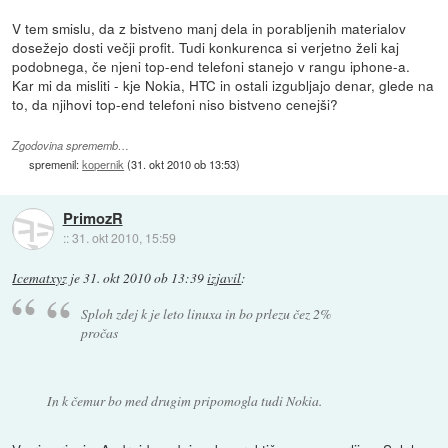
V tem smislu, da z bistveno manj dela in porabljenih materialov
dosežejo dosti večji profit. Tudi konkurenca si verjetno želi kaj
podobnega, če njeni top-end telefoni stanejo v rangu iphone-a.
Kar mi da misliti - kje Nokia, HTC in ostali izgubljajo denar, glede na
to, da njihovi top-end telefoni niso bistveno cenejši?
Zgodovina sprememb…
spremenil:
kopernik
(
31. okt 2010 ob 13:53
)
PrimozR
::
31. okt 2010, 15:59
Icematxyz
je
31. okt 2010 ob 13:39
izjavil
:
Sploh zdej k je leto linuxa in bo prlezu čez 2%
pročas
In k čemur bo med drugim pripomogla tudi Nokia.