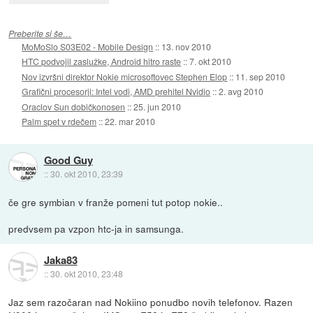
Preberite si še…
MoMoSlo S03E02 - Mobile Design
::
13. nov 2010
HTC podvojil zaslužke, Android hitro raste
::
7. okt 2010
Nov izvršni direktor Nokie microsoftovec Stephen Elop
::
11. sep 2010
Grafični procesorji: Intel vodi, AMD prehitel Nvidio
::
2. avg 2010
Oraclov Sun dobičkonosen
::
25. jun 2010
Palm spet v rdečem
::
22. mar 2010
Good Guy
::
30. okt 2010, 23:39
če gre symbian v franže pomeni tut potop nokie..
predvsem pa vzpon htc-ja in samsunga.
Jaka83
::
30. okt 2010, 23:48
Jaz sem razočaran nad Nokiino ponudbo novih telefonov. Razen