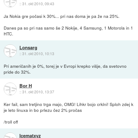
::
31. okt 2010, 09:43
Ja Nokia gre počasi k 30%... pri nas doma je pa že na 25%.
Danes pa so pri nas samo še 2 Nokije, 4 Samsung, 1 Motorola in 1
HTC.
Lonsarg
::
31. okt 2010, 10:13
Pri američanih je 0%, torej je v Evropi krepko višje, da svetovno
pride do 32%.
Bor H
::
31. okt 2010, 13:37
Ker fail, sam tretjino trga majo, OMG! Lihkr bojo crklni! Sploh zdej k
je leto linuxa in bo prlezu čez 2% pročas
/troll off
Icematxyz