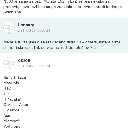
N900 je sama žalost. IMO sta E52 in E72 še bila nekako za
prebavit, nove različice so pa zaostale in to ravno zaradi bednega
Symbiana.
Lonsarg
::
31. okt 2010, 00:28
Mene a ful zanimajo še razvlečeno tistih 30% others, katere firme
se notri skrivajo, link do vira ne vodi do teh številk...
ozbolt
::
31. okt 2010, 09:34
Sony-Ericson
Motorola
HTC
++:
HP (palm)
Garmin- Asus
Gigabyte
Acer
Microsoft
Vodafone