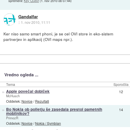
spremenil:
Key Quest
(
1. nov 2010 ob 07:44
)
Gandalfar
::
1. nov 2010, 11:11
Ker niso samo smart phoni, je se cel OVI store in eko-sistem
partnerjev in aplikacij (OVI maps npr.).
Vredno ogleda ...
Tema
Sporočila
»
Apple povečal dobiček
12
McHusch
Oddelek:
Novice
/
Rezultati
»
Bo Nokia ob polletju še zasedala prestol pametnih
14
mobilnikov?
PrimozR
Oddelek:
Novice
/
Nokia / Symbian