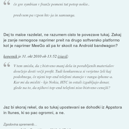
če gre symbian v franže pomeni tut potop nokie..
predvsem pa vzpon htc-ja in samsunga.
Dej to malce razdelat, ne razumem cisto te povezave tukaj. Zakaj
je zanje nemogoce naprimer preit na drugo softversko platformo
kot je naprimer MeeGo ali pa kr skocit na Android bandwagon?
kopernik
je
31. okt 2010 ob 13:52
izjavil
:
V tem smislu, da z bistveno manj dela in porabljenih materialov
dosežejo dosti večji profit. Tudi konkurenca si verjetno želi kaj
podobnega, če njeni top-end telefoni stanejo v rangu iphone-a.
Kar mi da misliti - kje Nokia, HTC in ostali izgubljajo denar,
glede na to, da njihovi top-end telefoni niso bistveno cenejši?
Jaz bi skoraj rekel, da so tukaj upostevani se dohodki iz Appstora
in Itunes, ki so pac ogromni, a ne.
Zgodovina sprememb…