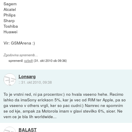
Sagem
Alcatel
Philips
Sharp
Toshiba
Huawei
Vir: GSMArena :)
Zgodovina sprememb…
spremenil:
ozbolt
(
31. okt 2010 ob 09:36
)
Lonsarg
::
31. okt 2010, 09:38
To je vrstni red, ni pa procentov:) no hvala vseeno hehe. Recimo
lahko da imaSony erickson 5%, kar je vec od RIM ter Apple, pa so
ga vseeno v others vrgli, ker so pac cudni:) Namrec ne spomnim
se od kje, ampak za Motorola imam v glavi stevilko 6%, sicer. Ne
vem ce je bla lih worldwide...
BALAST