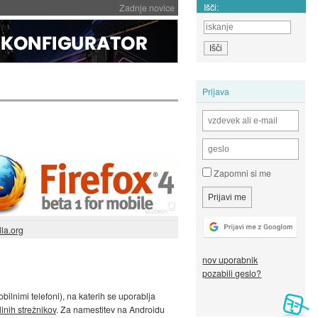
Išči:
Zadnje novice
Prijava
Zapomni si me
lla.org
nov uporabnik
pozabili geslo?
bilnimi telefoni), na katerih se uporablja
linih strežnikov
. Za namestitev na Androidu