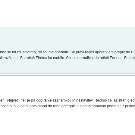
ebno se mi zdi smotrno, da so ime poenotili. Se pravi rečeš uporabljam preprosto Fi
j razčleniti. Pa rečeš Firefox for mobile. Če je alternativa, da rečeš Fennec. Po
 meni. Največji fail je pa odpiranje zaznamkov in nastavitev. Recimo če jaz stran g
 (bolje bi bilo da bi prvo moral do roba potegniti in potem ponovno podrgniti z prs