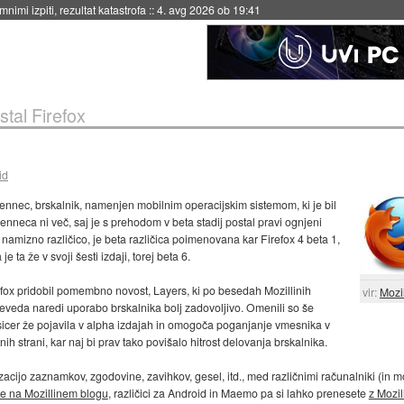
eto za večkratno uporabo
::
4. avg 2026 ob 19:41
tal Firefox
id
Fennec, brskalnik, namenjen mobilnim operacijskim sistemom, ki je bil
enneca ni več, saj je s prehodom v beta stadij postal pravi ognjeni
 namizno različico, je beta različica poimenovana kar Firefox 4 beta 1,
 ta že v svoji šesti izdaji, torej beta 6.
fox pridobil pomembno novost, Layers, ki po besedah Mozillinih
vir:
Mozi
er seveda naredi uporabo brskalnika bolj zadovoljivo. Omenili so še
e sicer že pojavila v alpha izdajah in omogoča poganjanje vmesnika v
 strani, kar naj bi prav tako povišalo hitrost delovanja brskalnika.
acijo zaznamkov, zgodovine, zavihkov, gesel, itd., med različnimi računalniki (in mo
e na Mozillinem blogu
, različici za Android in Maemo pa si lahko prenesete
z Mozil