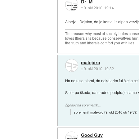
Dr_M
::
9. okt 2010, 19:14
A bejz... Dejstvo, da je komaj iz alpha ver
The reason why most of society hates conse
loves liberals is because conservatives hurt
the truth and liberals comfort you with lies.
matejdro
::
9. okt 2010, 19:32
Na netu sem bral, da nekaterim ful šteka celo
Sicer pa škoda, da uradno podpirajo sam
Zgodovina sprememb…
spremenil:
matejdro
(
9. okt 2010 ob 19:39
)
Good Guy