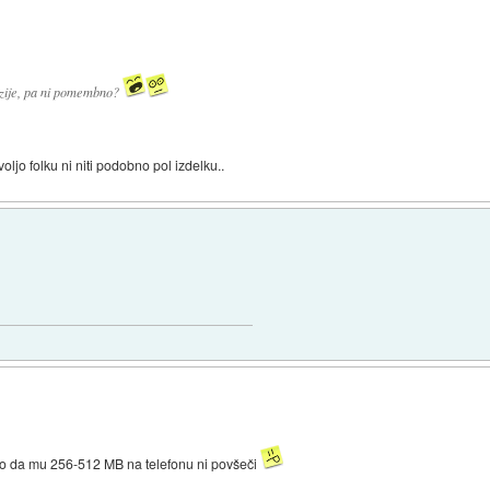
erzije, pa ni pomembno?
voljo folku ni niti podobno pol izdelku..
ko da mu 256-512 MB na telefonu ni povšeči