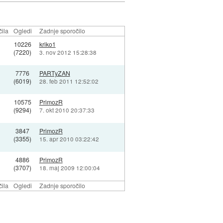
ila
Ogledi
Zadnje sporočilo
10226
kriko1
(7220)
3. nov 2012 15:28:38
7776
PARTyZAN
(6019)
28. feb 2011 12:52:02
10575
PrimozR
(9294)
7. okt 2010 20:37:33
3847
PrimozR
(3355)
15. apr 2010 03:22:42
4886
PrimozR
(3707)
18. maj 2009 12:00:04
ila
Ogledi
Zadnje sporočilo