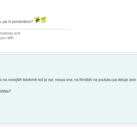
zije, pa ni pomembno?
rvatives and
 you with
 na novejših telefonih kot je npr. nexus one, na filmčkih na youtubu pa deluje zelo 
o ARMv7