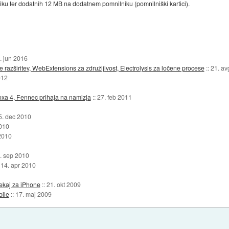
ku ter dodatnih 12 MB na dodatnem pomnilniku (pomnilniški kartici).
. jun 2016
razširitev, WebExtensions za združljivost, Electrolysis za ločene procese
::
21. av
012
foxa 4, Fennec prihaja na namizja
::
27. feb 2011
5. dec 2010
2010
 2010
. sep 2010
:
14. apr 2010
nekaj za iPhone
::
21. okt 2009
bile
::
17. maj 2009