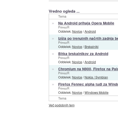
Vredno ogleda ...
Tema
»
Na Android prihaja Opera Mobile
PrimozR
Oddelek:
Novice
/
Android
»
Izšla po trenutnih načrtih zadnja 
PrimozR
Oddelek:
Novice
/
Brskalniki
»
Bitka brskalnikov za Android
PrimozR
Oddelek:
Novice
/
Android
»
Chromium na N900, Firefox na Pal
PrimozR
Oddelek:
Novice
/
Nokia / Symbian
»
Firefox Fennec alpha tudi za Win
PrimozR
Oddelek:
Novice
/
Windows Mobile
Tema
Več podobnih tem