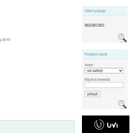
Hitre funkcije
seznam tem
g 2015
Posebni izpisi
Avtor:
Ključna beseda: