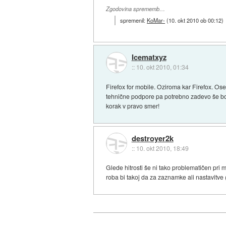
Zgodovina sprememb…
spremenil:
KoMar-
(
10. okt 2010 ob 00:12
)
Icematxyz
::
10. okt 2010, 01:34
Firefox for mobile. Oziroma kar Firefox. Os
tehnične podpore pa potrebno zadevo še bol
korak v pravo smer!
destroyer2k
::
10. okt 2010, 18:49
Glede hitrosti še ni tako problematičen pri
roba bi takoj da za zaznamke ali nastavitve