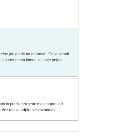
refox (ne glede na napravo). Če je zaradi
tem je sprememba imena za moje pojme
ledam in premikam stran malo naprej od
tom čez rob za odpiranje zaznamov).