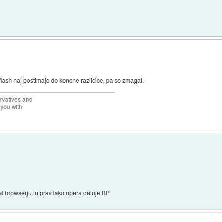
ash naj postimajo do koncne razlicice, pa so zmagal.
rvatives and
 you with
l browserju in prav tako opera deluje BP