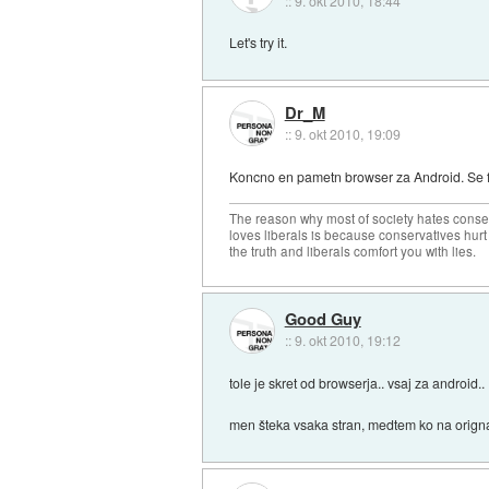
::
9. okt 2010, 18:44
Let's try it.
Dr_M
::
9. okt 2010, 19:09
Koncno en pametn browser za Android. Se fl
The reason why most of society hates conse
loves liberals is because conservatives hurt
the truth and liberals comfort you with lies.
Good Guy
::
9. okt 2010, 19:12
tole je skret od browserja.. vsaj za android..
men šteka vsaka stran, medtem ko na origna