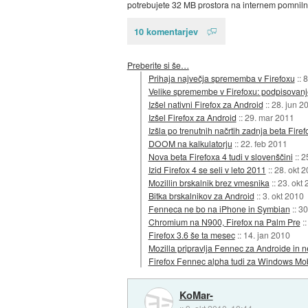
potrebujete 32 MB prostora na internem pomnilni
10 komentarjev
Preberite si še…
Prihaja največja sprememba v Firefoxu
::
8
Velike spremembe v Firefoxu: podpisovanje 
Izšel nativni Firefox za Android
::
28. jun 2
Izšel Firefox za Android
::
29. mar 2011
Izšla po trenutnih načrtih zadnja beta Fire
DOOM na kalkulatorju
::
22. feb 2011
Nova beta Firefoxa 4 tudi v slovenščini
::
2
Izid Firefox 4 se seli v leto 2011
::
28. okt 
Mozillin brskalnik brez vmesnika
::
23. okt
Bitka brskalnikov za Android
::
3. okt 2010
Fenneca ne bo na iPhone in Symbian
::
30
Chromium na N900, Firefox na Palm Pre
:
Firefox 3.6 še ta mesec
::
14. jan 2010
Mozilla pripravlja Fennec za Androide in 
Firefox Fennec alpha tudi za Windows Mo
KoMar-