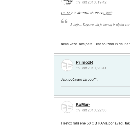
::
9. okt 2010, 19:42
Dr_M
je
9. okt 2010 ob 19:14
izjavil
:
A bejz... Dejstvo, da je komaj iz alpha v
nima veze. alfa,beta... kar so izdal in dal na 
PrimozR
::
9. okt 2010, 20:41
Jap, počasno za pop**.
KoMar-
::
9. okt 2010, 22:30
Firefox rabi ene 50 GB RAMa ponavadi, ta