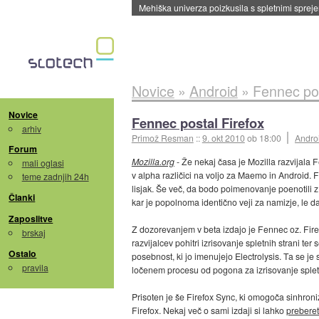
Evropska vesoljska agencija razvija svojo rak
Novice
»
Android
»
Fennec pos
Novice
Fennec postal Firefox
arhiv
Primož Resman
::
9. okt 2010
ob 18:00
Andro
Forum
Mozilla.org
- Že nekaj časa je Mozilla razvijala 
mali oglasi
v alpha različici na voljo za Maemo in Android. F
teme zadnjih 24h
lisjak. Še več, da bodo poimenovanje poenotili z
Članki
kar je popolnoma identično veji za namizje, le da je
Zaposlitve
Z dozorevanjem v beta izdajo je Fennec oz. Fire
brskaj
razvijalcev pohitri izrisovanje spletnih strani t
Ostalo
posebnost, ki jo imenujejo Electrolysis. Ta se j
pravila
ločenem procesu od pogona za izrisovanje spletnih
Prisoten je še Firefox Sync, ki omogoča sinhroniz
Firefox. Nekaj več o sami izdaji si lahko
preberet