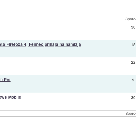
Sporoč
30
beta Firefoxa 4, Fennec prihaja na namizja
18
22
m Pre
9
dows Mobile
30
Sporoč