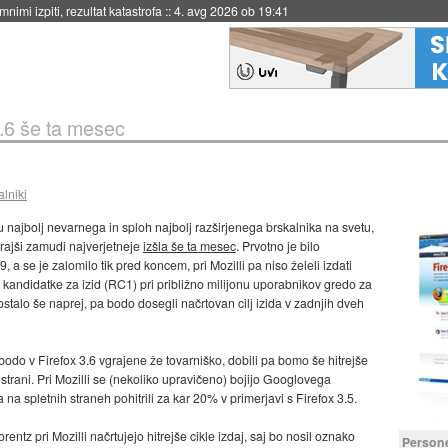
eto za večkratno uporabo
::
4. avg 2026 ob 19:41
3.6 še ta mesec
alniki
 najbolj nevarnega in sploh najbolj razširjenega brskalnika na svetu,
 krajši zamudi najverjetneje
izšla še ta mesec
. Prvotno je bilo
a se je zalomilo tik pred koncem, pri Mozilli pa niso želeli izdati
 kandidatke za izid (RC1) pri približno milijonu uporabnikov gredo za
 ostalo še naprej, pa bodo dosegli načrtovan cilj izida v zadnjih dveh
 bodo v Firefox 3.6 vgrajene že tovarniško, dobili pa bomo še hitrejše
strani. Pri Mozilli se (nekoliko upravičeno) bojijo Googlovega
na spletnih straneh pohitrili za kar 20% v primerjavi s Firefox 3.5.
z pri Mozilli načrtujejo hitrejše cikle izdaj, saj bo nosil oznako
Person