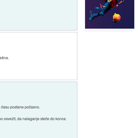
rešna.
em času postane počasno.
o osvežit, da nalaganje steče do konca.