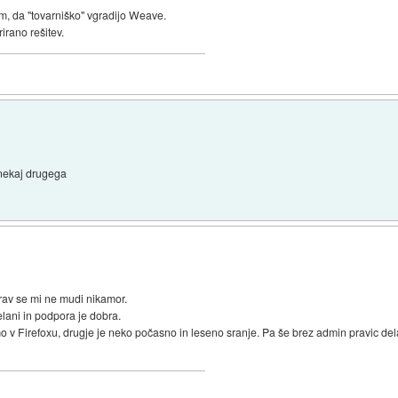
am, da "tovarniško" vgradijo Weave.
irano rešitev.
 nekaj drugega
rav se mi ne mudi nikamor.
elani in podpora je dobra.
v Firefoxu, drugje je neko počasno in leseno sranje. Pa še brez admin pravic dela