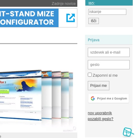
Išči:
Zadnje novice
Prijava
Zapomni si me
nov uporabnik
pozabili geslo?
e