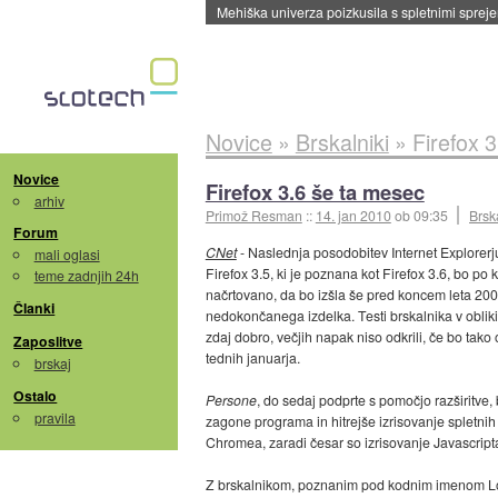
Evropska vesoljska agencija razvija svojo rak
Novice
»
Brskalniki
»
Firefox 
Novice
Firefox 3.6 še ta mesec
arhiv
Primož Resman
::
14. jan 2010
ob 09:35
Brsk
Forum
CNet
- Naslednja posodobitev Internet Explorerju
mali oglasi
Firefox 3.5, ki je poznana kot Firefox 3.6, bo po
teme zadnjih 24h
načrtovano, da bo izšla še pred koncem leta 2009, 
Članki
nedokončanega izdelka. Testi brskalnika v obliki
zdaj dobro, večjih napak niso odkrili, če bo tako
Zaposlitve
tednih januarja.
brskaj
Ostalo
Persone
, do sedaj podprte s pomočjo razširitve,
pravila
zagone programa in hitrejše izrisovanje spletnih 
Chromea, zaradi česar so izrisovanje Javascripta 
Z brskalnikom, poznanim pod kodnim imenom Lorent