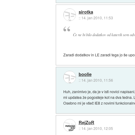
sirotka
::
14. jan 2010, 11:53
Če ne bi bilo dodatkov od katerih sem odv
Zaradi dodatkov in LE zaradi tega jo še upor
boolie
::
14. jan 2010, 11:56
Huh, zanimivo je, da je v isti novici napisan
mi updatea že pogosteje kot na dva tedna. L
Osebno mi je všeč IE8 z novimi funkcionalnos
RejZoR
::
14. jan 2010, 12:05