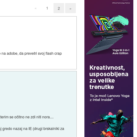
«
1
2
»
o na adobe, da prevetri svoj flash crap
erim se očitno ne zdi niti nora....
j gredo nazaj na IE (drugi brskalniki za