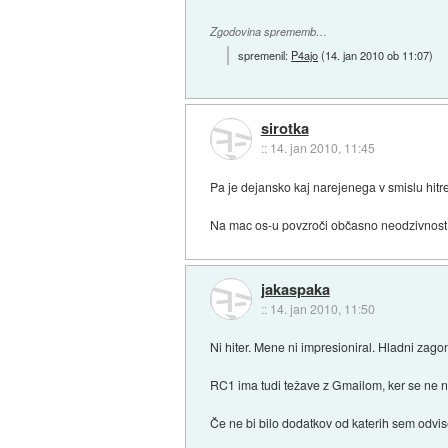
Zgodovina sprememb…
spremenil:
P4ajo
(
14. jan 2010 ob 11:07
)
sirotka
::
14. jan 2010, 11:45
Pa je dejansko kaj narejenega v smislu hitre
Na mac os-u povzroči občasno neodzivnost
jakaspaka
::
14. jan 2010, 11:50
Ni hiter. Mene ni impresioniral. Hladni zag
RC1 ima tudi težave z Gmailom, ker se ne n
Če ne bi bilo dodatkov od katerih sem odvis