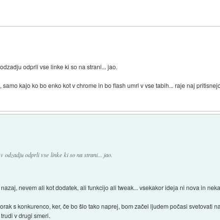
dzadju odprli vse linke ki so na strani... jao.
, samo kajo ko bo enko kot v chrome in bo flash umrl v vse tabih... raje naj pritisnej
 odzadju odprli vse linke ki so na strani... jao.
azaj, nevem ali kot dodatek, ali funkcijo ali tweak... vsekakor ideja ni nova in nekat
 korak s konkurenco, ker, če bo šlo tako naprej, bom začel ljudem počasi svetovati na
trudi v drugi smeri.