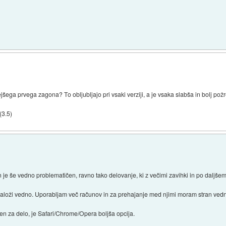
jšega prvega zagona? To obljubljajo pri vsaki verziji, a je vsaka slabša in bolj pož
(3.5)
on je še vedno problematičen, ravno tako delovanje, ki z večimi zavihki in po daljš
aloži vedno. Uporabljam več računov in za prehajanje med njimi moram stran vedn
en za delo, je Safari/Chrome/Opera boljša opcija.