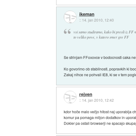
ikeman
::
14. jan 2010, 12:40
vsi samo studiramo, kako bi presli iz FF 
to veliko pove, v katero smer gre FF
Se strinjam FFoxovce v bodocnosti caka neiz
Ko govorimo ob stabilnosti, popravkih ki b
Zakaj nihce ne pohvali IE8, ki se v tem pogle
rejven
::
14. jan 2010, 12:42
kdor hoče malo večjo hitost naj uporablja c
komur pa pomaga miljon dodatkov in uporabni
Dokler pa ostali browserji ne spacajo skupaj