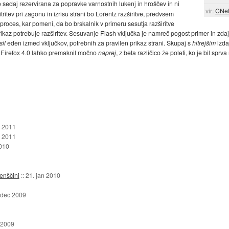
do sedaj rezervirana za popravke varnostnih lukenj in hroščev in ni
vir:
CNe
ritev pri zagonu in izrisu strani bo Lorentz razširitve, predvsem
proces, kar pomeni, da bo brskalnik v primeru sesutja razširitve
prikaz potrebuje razširitev. Sesuvanje Flash vključka je namreč pogost primer in zd
il
eden izmed vključkov, potrebnih za pravilen prikaz strani. Skupaj s
hitrejšim
izda
id Firefox 4.0 lahko premaknil močno
naprej
, z beta različico že poleti, ko je bil sprv
r 2011
n 2011
2010
venščini
::
21. jan 2010
 dec 2009
l 2009