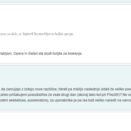
isen za delo, je Safari/Chrome/Opera boljša opcija.
abljam. Opera in Safari sta dosti boljša za brskanje.
i, da zamujajo z izdajo nove različice, hkrati pa mislijo naslednjo izdati že veliko 
ahko pričakujem posodobitve že vsak drugi dan (skoraj tako kot pri Filezilli)? Ne 
tmi (webslices, accelerators), za uporabnike je pa res tudi veliko naredil na varno