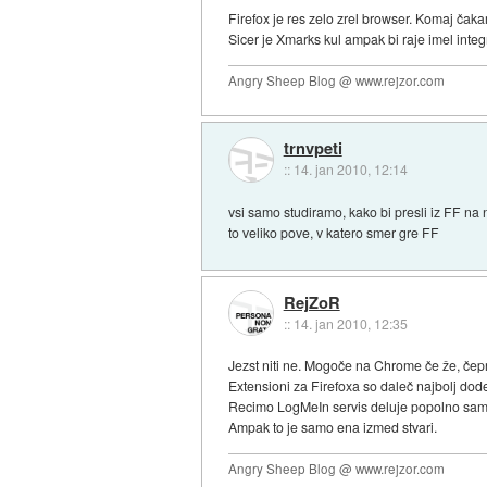
Firefox je res zelo zrel browser. Komaj čak
Sicer je Xmarks kul ampak bi raje imel integr
Angry Sheep Blog @ www.rejzor.com
trnvpeti
::
14. jan 2010, 12:14
vsi samo studiramo, kako bi presli iz FF na
to veliko pove, v katero smer gre FF
RejZoR
::
14. jan 2010, 12:35
Jezst niti ne. Mogoče na Chrome če že, čep
Extensioni za Firefoxa so daleč najbolj dod
Recimo LogMeIn servis deluje popolno samo 
Ampak to je samo ena izmed stvari.
Angry Sheep Blog @ www.rejzor.com