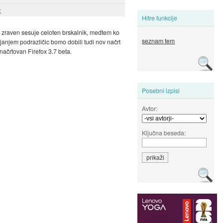
t
Hitre funkcije
aj zraven sesuje celoten brskalnik, medtem ko
seznam tem
janjem podrazličic bomo dobili tudi nov načrt
a načrtovan Firefox 3.7 beta.
Posebni izpisi
Avtor:
Ključna beseda: