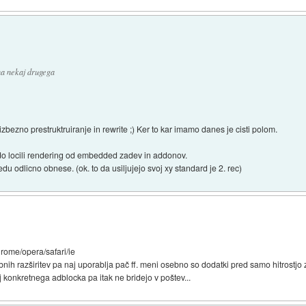
na nekaj drugega
bezno prestruktruiranje in rewrite ;) Ker to kar imamo danes je cisti polom.
odo locili rendering od embedded zadev in addonov.
du odlicno obnese. (ok. to da usiljujejo svoj xy standard je 2. rec)
hrome/opera/safari/ie
h razširitev pa naj uporablja pač ff. meni osebno so dodatki pred samo hitrostjo 
 konkretnega adblocka pa itak ne bridejo v poštev...