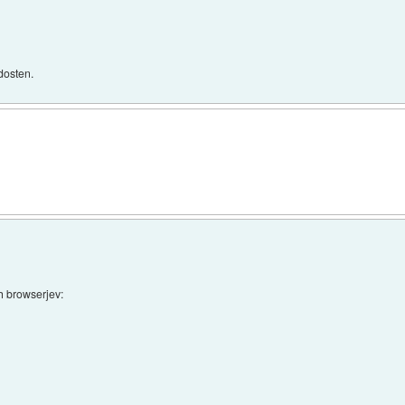
dosten.
ih browserjev: