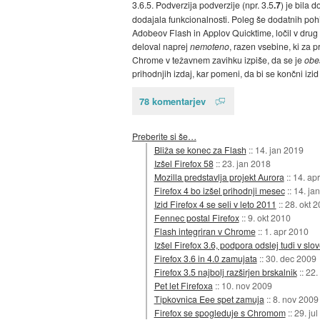
3.6.5. Podverzija podverzije (npr. 3.5
.7
) je bila 
dodajala funkcionalnosti. Poleg še dodatnih pohit
Adobeov Flash in Applov Quicktime, ločil v drug 
deloval naprej
nemoteno
, razen vsebine, ki za 
Chrome v težavnem zavihku izpiše, da se je
obes
prihodnjih izdaj, kar pomeni, da bi se končni iz
78 komentarjev
Preberite si še…
Bliža se konec za Flash
::
14. jan 2019
Izšel Firefox 58
::
23. jan 2018
Mozilla predstavlja projekt Aurora
::
14. ap
Firefox 4 bo izšel prihodnji mesec
::
14. ja
Izid Firefox 4 se seli v leto 2011
::
28. okt 
Fennec postal Firefox
::
9. okt 2010
Flash integriran v Chrome
::
1. apr 2010
Izšel Firefox 3.6, podpora odslej tudi v slo
Firefox 3.6 in 4.0 zamujata
::
30. dec 2009
Firefox 3.5 najbolj razširjen brskalnik
::
22.
Pet let Firefoxa
::
10. nov 2009
Tipkovnica Eee spet zamuja
::
8. nov 2009
Firefox se spogleduje s Chromom
::
29. ju