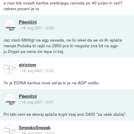
a niso ble vcasih kartice srednjega razreda po 40 jurjev in več?
nekam poceni je to
Pšenični
::
18. avg 2007, 12:59
Jaz mam 6800gt na agp seveda, ne bi rekel da se mi lih splača
menjat.Počaka bi rajši na 2900 pro ki mogoče zna bit na agp-
ju.Drgač pa cena-zlo lepa ni kaj.
strictom
::
18. avg 2007, 13:02
To je EDINA kartica nove serije ki je na AGP vodilu.
Pšenični
::
18. avg 2007, 13:07
Pri taki ceni se skoraj splača kupit vsaj eno 2400 "za vsak slučaj".
SmeskoSnezak
::
18. avg 2007, 13:12