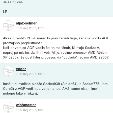
Je že bil čas.
LP
aljaz-selmer
::
18. avg 2007, 15:56
Ali se ni vodilo PCI-E naredilo prav zaradi tega, ker ima vodilo AGP
premajhno prepustnost?
Kolikor vem so AGP vodila še na matičnah, ki imajo Socket A,
naprej pa mislim, da jih ni več. Ali je, recimo procesor AMD Athlon
XP 3200+, še dost hiter procesor, da "obvlada" recimo AMD 2900?
ender
::
18. avg 2007, 16:18
Imaš tudi matične plošče Socket939 (Athlon64) in Socket775 (Intel
Core2) z AGP vodili (pa verjetno tudi AM2, samo nisem imel
nobene take v rokah).
wishmaster
::
18. avg 2007, 16:20