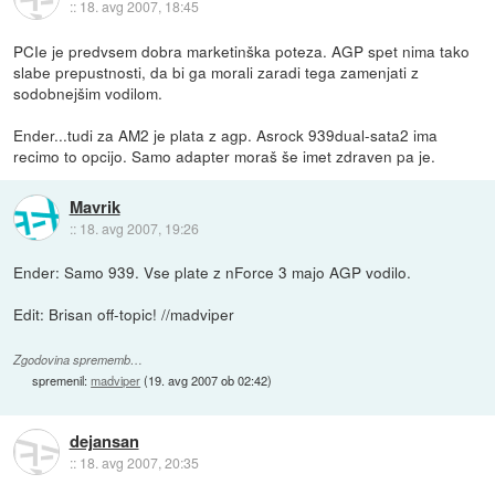
::
18. avg 2007, 18:45
PCIe je predvsem dobra marketinška poteza. AGP spet nima tako
slabe prepustnosti, da bi ga morali zaradi tega zamenjati z
sodobnejšim vodilom.
Ender...tudi za AM2 je plata z agp. Asrock 939dual-sata2 ima
recimo to opcijo. Samo adapter moraš še imet zdraven pa je.
Mavrik
::
18. avg 2007, 19:26
Ender: Samo 939. Vse plate z nForce 3 majo AGP vodilo.
Edit: Brisan off-topic! //madviper
Zgodovina sprememb…
spremenil:
madviper
(
19. avg 2007 ob 02:42
)
dejansan
::
18. avg 2007, 20:35