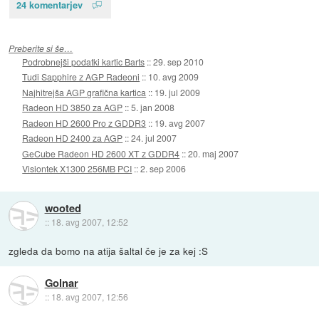
24 komentarjev
Preberite si še…
Podrobnejši podatki kartic Barts
::
29. sep 2010
Tudi Sapphire z AGP Radeoni
::
10. avg 2009
Najhitrejša AGP grafična kartica
::
19. jul 2009
Radeon HD 3850 za AGP
::
5. jan 2008
Radeon HD 2600 Pro z GDDR3
::
19. avg 2007
Radeon HD 2400 za AGP
::
24. jul 2007
GeCube Radeon HD 2600 XT z GDDR4
::
20. maj 2007
Visiontek X1300 256MB PCI
::
2. sep 2006
wooted
::
18. avg 2007, 12:52
zgleda da bomo na atija šaltal če je za kej :S
Golnar
::
18. avg 2007, 12:56