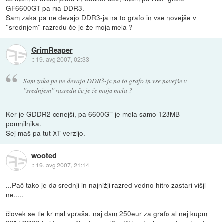
GF6600GT pa ma DDR3.
Sam zaka pa ne devajo DDR3-ja na to grafo in vse novejše v
''srednjem'' razredu če je že moja mela ?
GrimReaper
::
19. avg 2007, 02:33
Sam zaka pa ne devajo DDR3-ja na to grafo in vse novejše v
''srednjem'' razredu če je že moja mela ?
Ker je GDDR2 cenejši, pa 6600GT je mela samo 128MB
pomnilnika.
Sej maš pa tut XT verzijo.
wooted
::
19. avg 2007, 21:14
...Pač tako je da srednji in najnižji razred vedno hitro zastari višji
ne.....
človek se tle kr mal vpraša. naj dam 250eur za grafo al nej kupm