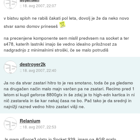
::
18. avg 2007, 22:07
v bistvu sploh ne rabiš čakati pol leta, dovolj je že da neko novo
stvar samo domov prineseš
na precenjene komponente sem mislil predvsem na socket a ter
s478, katerih lastniki imajo še vedno idealno priložnost za
nadgradnjo z minimalnimi stroški, če se malo potrudiš
destroyer2k
::
18. avg 2007, 22:40
Ja no da stvar zastari hitro to je res smotano, toda če pa gledamo
na drugačen način malo majn varčen pa ne zsatari. Recimo pred 1
letom si kupil geforce 8800gtx in še zdaj je to high-edn kartica in ni
nič zastarela in še kar nekaj časa ne bo. Pač tako je da srednji in
najnižji razred vedno hitro zastari višji ne.
Relanium
::
18. avg 2007, 22:53
Js mam nForce3 plato in Socket 939, imam pa AGP grafo