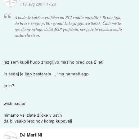
::
18. avg 2007, 17:28
A bodo še kakšno grafično na PCI vodilu naredili ? Bi blo fajn,
da bi si v enega p100 vgradil kakega geforca 8800 . Čudi me še
res, da ne nehajo delat AGP grafičnih, ker je že to poačasi malo
zastarela stvar.
jaz sem kupil hudo zmogljivo mašino pred cca 2 leti
in sedaj je kao zastarela ... ima namreč agp
ja in?
wishmaster
nimamo vsi zlate žličke v ustih
da bi vsako leto nov komp kupovali
DJ MartiNi