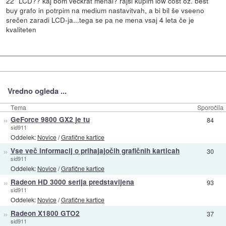
22" LCD?? kaj bom večkrat menal? rajši kupim low cost oz. best
buy grafo in potrpim na medium nastavitvah, a bi bil še vseeno
srečen zaradi LCD-ja...tega se pa ne mena vsaj 4 leta če je
kvaliteten
Vredno ogleda ...
Tema
Sporočila
»
GeForce 9800 GX2 je tu
84
sid911
Oddelek:
Novice
/
Grafične kartice
»
Vse več informacij o prihajajočih grafičnih karticah
30
sid911
Oddelek:
Novice
/
Grafične kartice
»
Radeon HD 3000 serija predstavljena
93
sid911
Oddelek:
Novice
/
Grafične kartice
»
Radeon X1800 GTO2
37
sid911