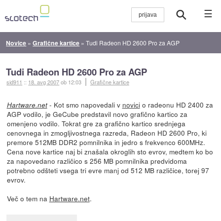
☰
Novice
»
Grafične kartice
»
Tudi Radeon HD 2600 Pro za AGP
Tudi Radeon HD 2600 Pro za AGP
sid911
::
18. avg 2007
ob 12:03
Grafične kartice
- Kot smo napovedali v
novici
o radeonu HD 2400 za
Hartware.net
AGP vodilo, je GeCube predstavil novo grafično kartico za
omenjeno vodilo. Tokrat gre za grafično kartico srednjega
cenovnega in zmogljivostnega razreda, Radeon HD 2600 Pro, ki
premore 512MB DDR2 pomnilnika in jedro s frekvenco 600MHz.
Cena nove kartice naj bi znašala okroglih sto evrov, medtem ko bo
za napovedano različico s 256 MB pomnilnika predvidoma
potrebno odšteti vsega tri evre manj od 512 MB različice, torej 97
evrov.
Več o tem na
Hartware.net
.