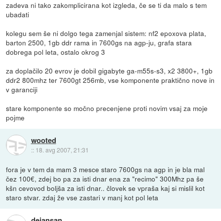
zadeva ni tako zakomplicirana kot izgleda, če se ti da malo s tem
ubadati
kolegu sem še ni dolgo tega zamenjal sistem: nf2 epoxova plata,
barton 2500, 1gb ddr rama in 7600gs na agp-ju, grafa stara
dobrega pol leta, ostalo okrog 3
za doplačilo 20 evrov je dobil gigabyte ga-m55s-s3, x2 3800+, 1gb
ddr2 800mhz ter 7600gt 256mb, vse komponente praktično nove in
v garanciji
stare komponente so močno precenjene proti novim vsaj za moje
pojme
wooted
::
18. avg 2007, 21:31
fora je v tem da mam 3 mesce staro 7600gs na agp in je bla mal
čez 100€, zdej bo pa za isti dnar ena za "recimo" 300Mhz pa še
kšn cevovod boljša za isti dnar.. človek se vpraša kaj si mislil kot
staro stvar. zdaj že vse zastari v manj kot pol leta
dejansan