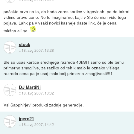
počakte prvo na to, da bodo zares kartice v trgovinah, pa da takrat
vidimo pravo ceno. Ne te imaginarne, kajti v Slo še nisn vido tega
pojava. Lahk pa v vsaki novici kasneje daste link, če je cena
takšna ali ne.
stock
::
18. avg 2007, 13:28
Ble so učas kartice srednjega razreda 40kSIT samo so ble temu
primerno zmogljive, za razliko od teh k majo le oznako višjega
razreda cena pa je usaj malo bolj primerna zmogljivosti!!!1
DJ MartiNi
::
18. avg 2007, 13:32
Vsi Sapphirjevi produkti zadnje generacije.
jperc21
::
18. avg 2007, 14:42