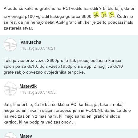
A bodo še kakšno grafično na PCI vodilu naredili ? Bi blo fajn, da bi
si v enega p100 vgradil kakega geforca 8800
. Čudi me
še res, da ne nehajo delat AGP grafičnih, ker je že to poačasi malo
zastarela stvar.
ivanuscha
::
18. avg 2007, 16:21
Tole je vse brez veze. 2600pro je itak precej počasna kartica,
sploh pa za dx10. Bolš vzet x1950pro na agp. Zmogljive dx10
grafe rabjo obvezno dvojedrnika ter pci-e.
Matevžk
::
18. avg 2007, 16:55
Jah, fino bi blo, če bi bla še kkšna PCI kartica, ja, taka z nekaj
mega pomnilnika in slabim procesorjem in POCENI. Samo za delo
na več zaslonih z mašinami, ki imajo samo en 'grafični' slot s
kartico, ki ne podpira več zaslonov ...
Matev