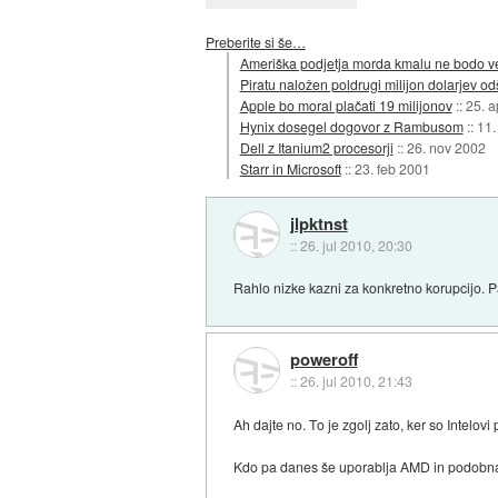
Preberite si še…
Ameriška podjetja morda kmalu ne bodo več 
Piratu naložen poldrugi milijon dolarjev o
Apple bo moral plačati 19 milijonov
::
25. a
Hynix dosegel dogovor z Rambusom
::
11.
Dell z Itanium2 procesorji
::
26. nov 2002
Starr in Microsoft
::
23. feb 2001
jlpktnst
::
26. jul 2010, 20:30
Rahlo nizke kazni za konkretno korupcijo. P
poweroff
::
26. jul 2010, 21:43
Ah dajte no. To je zgolj zato, ker so Intelovi
Kdo pa danes še uporablja AMD in podobna 