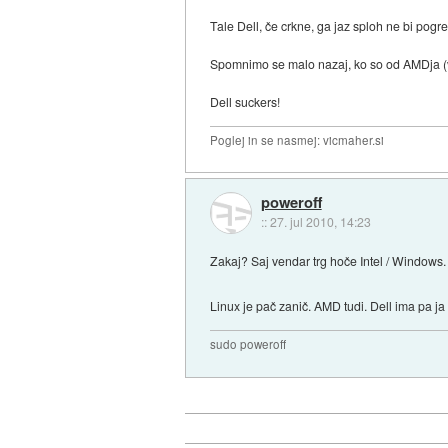
Tale Dell, če crkne, ga jaz sploh ne bi pogre
Spomnimo se malo nazaj, ko so od AMDja (v zla
Dell suckers!
Poglej in se nasmej: vicmaher.si
poweroff
::
27. jul 2010, 14:23
Zakaj? Saj vendar trg hoče Intel / Windows.
Linux je pač zanič. AMD tudi. Dell ima pa ja 
sudo poweroff