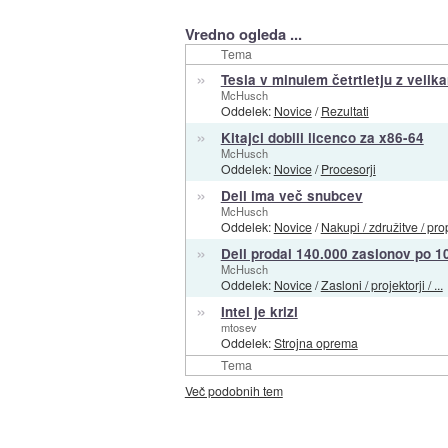
Vredno ogleda ...
Tema
»
Tesla v minulem četrtletju z velik
McHusch
Oddelek:
Novice
/
Rezultati
»
Kitajci dobili licenco za x86-64
McHusch
Oddelek:
Novice
/
Procesorji
»
Dell ima več snubcev
McHusch
Oddelek:
Novice
/
Nakupi / združitve / pro
»
Dell prodal 140.000 zaslonov po 1
McHusch
Oddelek:
Novice
/
Zasloni / projektorji / ...
»
Intel je krizi
mtosev
Oddelek:
Strojna oprema
Tema
Več podobnih tem