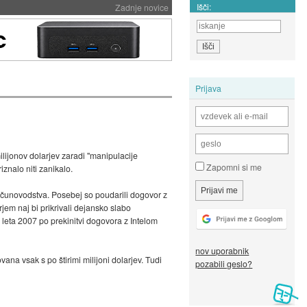
Išči:
Zadnje novice
Prijava
ijonov dolarjev zaradi "manipulacije
Zapomni si me
znalo niti zanikalo.
 računovodstva. Posebej so poudarili dogovor z
rjem naj bi prikrivali dejansko slabo
 leta 2007 po prekinitvi dogovora z Intelom
nov uporabnik
vana vsak s po štirimi milijoni dolarjev. Tudi
pozabili geslo?