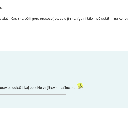
sal.
tih časi) naročili goro procesorjev, zato jih na trgu ni bilo moč dobiti ... na koncu 
pravico odločiti kaj bo teklo v njihovih mašincah...