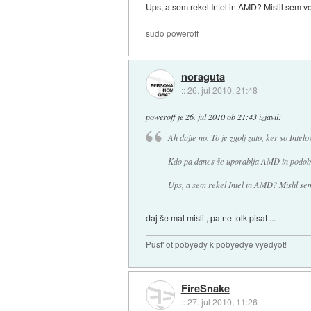
Ups, a sem rekel Intel in AMD? Mislil sem v
sudo poweroff
noraguta
::
26. jul 2010, 21:48
poweroff
je
26. jul 2010 ob 21:43
izjavil
:
Ah dajte no. To je zgolj zato, ker so Intel
Kdo pa danes še uporablja AMD in podobna
Ups, a sem rekel Intel in AMD? Mislil se
daj še mal misli , pa ne tolk pisat ...
Pust' ot pobyedy k pobyedye vyedyot!
FireSnake
::
27. jul 2010, 11:26