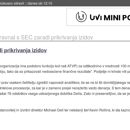
eizkusov zdravil
::
danes ob 12:10
oravnal s SEC zaradi prikrivanja izidov
i prikrivanja izidov
rganizacija ima podobno funkcijo kot naš ATVP) za odškodnino v vrednosti 100 mil
, tako da so prikazovali nedosežene finančne rezultate". Podjetje ni krivde niti pri
v prav vsakem četrtletju zgrešili napovedi analitikov, če se ne bi šli domišljijskega
o Intelove procesorje, za kar je v zameno prejel nerazkrito vsoto denarja. S tem dena
našal 76 odstotkov vsega ustvarjenega dobička Della. Zato ni presenetljivo, da se je
anovitelj in izvršni direktor Michael Dell ter nekdanji šef Kevin Rollins, ki sta kazno