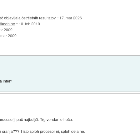
objavljala četrtletnih rezultatov
::
17. mar 2026
dškodnine
::
10. feb 2010
pr 2009
 mar 2009
a intel?
 procesorji pač najboljši. Trg vendar to hoče.
sranja??? Tisto sploh procesor ni, sploh dela ne.