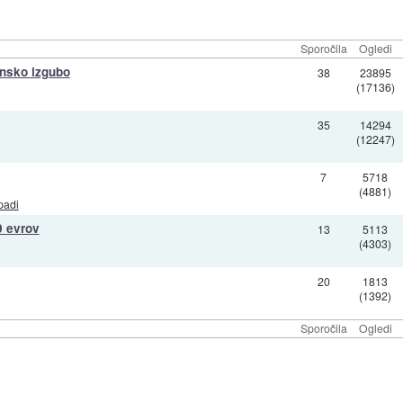
Sporočila
Ogledi
ansko izgubo
38
23895
(17136)
35
14294
(12247)
7
5718
(4881)
padi
0 evrov
13
5113
(4303)
20
1813
(1392)
Sporočila
Ogledi