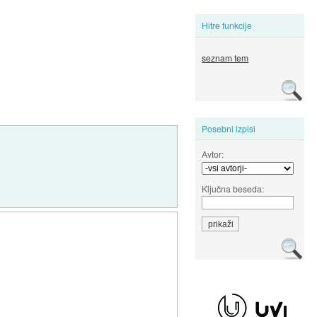
Hitre funkcije
seznam tem
Posebni izpisi
Avtor:
Ključna beseda: