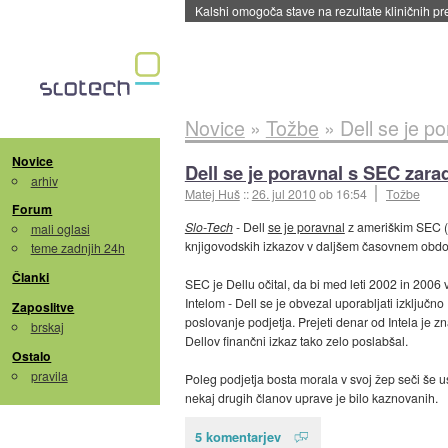
Kalshi omogoča stave na rezultate kliničnih pr
Novice
»
Tožbe
»
Dell se je p
Novice
Dell se je poravnal s SEC zarad
arhiv
Matej Huš
::
26. jul 2010
ob 16:54
Tožbe
Forum
Slo-Tech
- Dell
se je poravnal
z ameriškim SEC (o
mali oglasi
knjigovodskih izkazov v daljšem časovnem obdobju
teme zadnjih 24h
Članki
SEC je Dellu očital, da bi med leti 2002 in 2006 
Intelom - Dell se je obvezal uporabljati izključn
Zaposlitve
poslovanje podjetja. Prejeti denar od Intela je z
brskaj
Dellov finančni izkaz tako zelo poslabšal.
Ostalo
pravila
Poleg podjetja bosta morala v svoj žep seči še ust
nekaj drugih članov uprave je bilo kaznovanih.
5 komentarjev