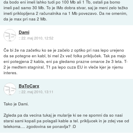
da bodo eni imeli lahko tudi po 100 Mb ali 1 Tb, ostali pa bomo
imeli pač samo 30 Mb. To je IMo dobra stvar, saj je meni zelo težko
imeti priklopljena 2 računalnika na 1 Mb povezavo. Da ne omenim,
da je max pri nas 2 Mb.
Dami
::
22. maj 2010, 12:52
Če bi že na začetku ko se je začelo z optiko pri nas lepo urejeno
da se potegne en kabl, bi mel 2x več folka priključek. Tak pa majo
eni potegjena 2 kabla, eni pa gledamo prazne omarce že 3 leta. T-
2 je medtem stagniral, T1 pa lepo cuza EU in vleče kjer je njemu
interes.
BaToCarx
::
22. maj 2010, 13:11
Tako je Dami.
Zgleda pa da vecina tukaj je mularije ki se ne spomni da so nasi
starsi sami kopali pa polagali kable a tel. prikljucek in je zdej vse od
telekoma.... zgodovina se ponavlja? :D