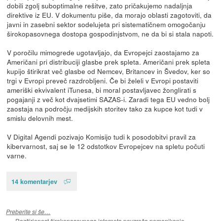
dobili zgolj suboptimalne rešitve, zato pričakujemo nadaljnja
direktive iz EU. V dokumentu piše, da morajo oblasti zagotoviti, da
javni in zasebni sektor sodelujeta pri sistematičnem omogočanju
širokopasovnega dostopa gospodinjstvom, ne da bi si stala napoti.
V poročilu mimogrede ugotavljajo, da Evropejci zaostajamo za
Američani pri distribuciji glasbe prek spleta. Američani prek spleta
kupijo štirikrat več glasbe od Nemcev, Britancev in Švedov, ker so
trgi v Evropi preveč razdrobljeni. Če bi želeli v Evropi postaviti
ameriški ekvivalent iTunesa, bi moral postavljavec žonglirati s
pogajanji z več kot dvajsetimi SAZAS-i. Zaradi tega EU vedno bolj
zaostaja na področju medijskih storitev tako za kupce kot tudi v
smislu delovnih mest.
V Digital Agendi pozivajo Komisijo tudi k posodobitvi pravil za
kibervarnost, saj se le 12 odstotkov Evropejcev na spletu počuti
varne.
14 komentarjev
Preberite si še…
Razširjenost širokopasovnega interneta povzroča pomanjkanje