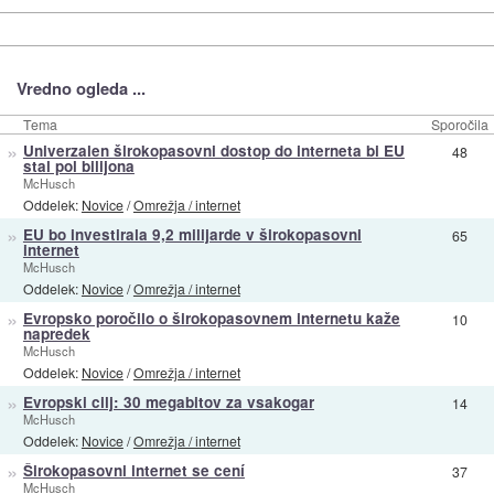
Vredno ogleda ...
Tema
Sporočila
»
Univerzalen širokopasovni dostop do interneta bi EU
48
stal pol bilijona
McHusch
Oddelek:
Novice
/
Omrežja / internet
»
EU bo investirala 9,2 milijarde v širokopasovni
65
internet
McHusch
Oddelek:
Novice
/
Omrežja / internet
»
Evropsko poročilo o širokopasovnem internetu kaže
10
napredek
McHusch
Oddelek:
Novice
/
Omrežja / internet
»
Evropski cilj: 30 megabitov za vsakogar
14
McHusch
Oddelek:
Novice
/
Omrežja / internet
»
Širokopasovni internet se cení
37
McHusch