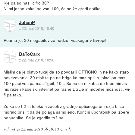
Kje pa so našli cifro 30?
Ni mi jasno zakaj ne vsaj 100, če se že gradi optika.
JohanP
::
22. maj 2010, 10:40
Poanta je: 30 megabitov za nadzor vsakogar v Evropi!
BaToCarx
::
22. maj 2010, 10:56
Mislim da je bistvo tukaj da so povdarili OPTICNO in ne kako staro
povezovanje. 30 mbit te pa ne briga ko mas optiko, placi pa mas
100 placi vec pa mas 1gbit, 10... Samo ce ni kabla do tebe nimas
nic razen kabelski internet pa razne DSLje in mobilne moznosti, wi-
fi pa tako.
Ze ko so t-2 in telekom zaceli z gradnjo opticnega omrezja bi se
moralo prisilit da de polaga samo eno. Koncni uporabnik pa izbere
ponudnika. Se je zgodilo to? ne..
JohanP
je
22. maj 2010 ob 10:40
izjavil
: