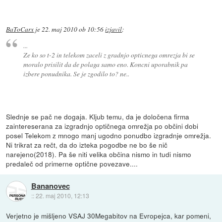
BaToCarx
je
22. maj 2010 ob 10:56
izjavil
:
...
Ze ko so t-2 in telekom zaceli z gradnjo opticnega omrezja bi se
moralo prisilit da de polaga samo eno. Koncni uporabnik pa
izbere ponudnika. Se je zgodilo to? ne..
Slednje se pač ne dogaja. Kljub temu, da je določena firma
zaintereserana za izgradnjo optičnega omrežja po občini dobi
posel Telekom z mnogo manj ugodno ponudbo izgradnje omrežja.
Ni trikrat za rečt, da do izteka pogodbe ne bo še nič
narejeno(2018). Pa še niti velika občina nismo in tudi nismo
predaleč od primerne optične povezave....
Bananovec
::
22. maj 2010, 12:13
Verjetno je mišljeno VSAJ 30Megabitov na Evropejca, kar pomeni,