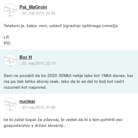
Pat_MaGroin
::
22. maj 2010, 22:05
Telekom je, kakor vem, ustavil izgradnjo optičnega omrežja.
LP,
PIC
Bor H
::
22. maj 2010, 22:19
Sam ne pozabit da bo 2020 30Mbit nekje tako kot 1Mbit danes, kar
ma pa itak lahko skorej vsak, tako da bi se dal to bolj kot načrt
razumeti kot napoved.
nuclear
::
23. maj 2010, 21:06
če bi začel kopat že zdavnaj, bi vedeli da bi s tem pohitrili vso
gospodarstvo v državi sloveniji..