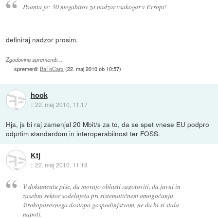
Poanta je: 30 megabitov za nadzor vsakogar v Evropi!
definiraj nadzor prosim.
Zgodovina sprememb…
spremenil:
BaToCarx
(
22. maj 2010 ob 10:57
)
hook
::
22. maj 2010, 11:17
Hja, js bi raj zamenjal 20 Mbit/s za to, da se spet vnese EU podpro
odprtim standardom in interoperabilnost ter FOSS.
Ktj
::
22. maj 2010, 11:18
V dokumentu piše, da morajo oblasti zagotoviti, da javni in
zasebni sektor sodelujeta pri sistematičnem omogočanju
širokopasovnega dostopa gospodinjstvom, ne da bi si stala
napoti.