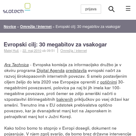
☰
Novice
»
Omrežja / internet
»
Evropski cilj: 30 megabitov za vsakogar
Evropski cilj: 30 megabitov za vsakogar
Matej Huš
::
22. maj 2010
ob 09:51
Omrežja / internet
- Evropska komisija za informacijsko družbo je v
Ars Technica
okviru programa
Digital Agenda
predstavila
evropski načrt za
razvoj širokopasovnih internetnih povezav. S smelo postavljenim
ciljem želijo do leta 2020 vse Evropejce opremiti z
optičnimi
30-
megabitnimi povezavami, polovica pa naj bi jih imela kar 100-
megabitne povezave, proti čemer se zdijo ameriški načrti o
vzpostavitvi štirimegabitnih
bakrenih
priključkov po vsej državi kar
smešni. Trenutno ima v EU odstotek prebivalstva optično
povezavo, kar je dvanajstkrat manj kot na Japonskem in
petnajstkrat manj kot v Južni Koreji.
Kako točno bomo to stopnjo v Evropi dosegli, dokument ne
pojasnjuje. V njem zgolj svarijo, da bomo brez državne intervencije