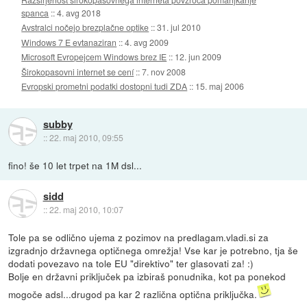
spanca
::
4. avg 2018
Avstralci nočejo brezplačne optike
::
31. jul 2010
Windows 7 E evtanaziran
::
4. avg 2009
Microsoft Evropejcem Windows brez IE
::
12. jun 2009
Širokopasovni internet se cení
::
7. nov 2008
Evropski prometni podatki dostopni tudi ZDA
::
15. maj 2006
subby
::
22. maj 2010, 09:55
fino! še 10 let trpet na 1M dsl...
sidd
::
22. maj 2010, 10:07
Tole pa se odlično ujema z pozimov na predlagam.vladi.si za
izgradnjo državnega optičnega omrežja! Vse kar je potrebno, tja še
dodati povezavo na tole EU "direktivo" ter glasovati za! :)
Bolje en državni priključek pa izbiraš ponudnika, kot pa ponekod
mogoče adsl...drugod pa kar 2 različna optična priključka.