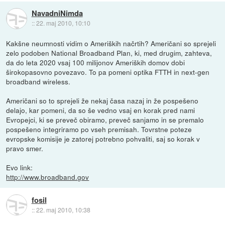
NavadniNimda
::
22. maj 2010, 10:10
Kakšne neumnosti vidim o Ameriških načrtih? Američani so sprejeli
zelo podoben National Broadband Plan, ki, med drugim, zahteva,
da do leta 2020 vsaj 100 milijonov Ameriških domov dobi
širokopasovno povezavo. To pa pomeni optika FTTH in next-gen
broadband wireless.
Američani so to sprejeli že nekaj časa nazaj in že pospešeno
delajo, kar pomeni, da so še vedno vsaj en korak pred nami
Evropejci, ki se preveč obiramo, preveč sanjamo in se premalo
pospešeno integriramo po vseh premisah. Tovrstne poteze
evropske komisije je zatorej potrebno pohvaliti, saj so korak v
pravo smer.
Evo link:
http://www.broadband.gov
fosil
::
22. maj 2010, 10:38