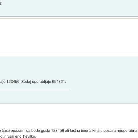
9
)
bljajo 123456. Sedaj uporabljajo 654321.
dnje čase opažam, da bodo gesla 123456 ali lastna imena kmalu postala neuporabn
 in vsaj eno številko.