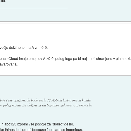
xtu.
ečjo dolžino ter na A-z in 0-9.
ace Cloud imajo omejitev A-z0-9, poleg tega pa bi naj imeli shranjeno v plain text.
 zavarovana.
adnje čase opažam, da bodo gesla 123456 ali lastna imena kmalu
 poleg najmanjše dolžine gesla 6 znakov zahteva vsaj eno črko
ih abc123 izpolni vse pogoje za "dobro" geslo.
ake things fool proof, because fools are so ingenious.