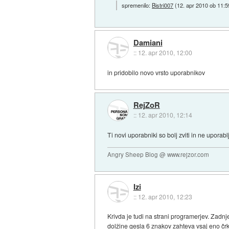
spremenilo:
Bistri007
(
12. apr 2010 ob 11:5
Damiani
::
12. apr 2010, 12:00
in pridobilo novo vrsto uporabnikov
RejZoR
::
12. apr 2010, 12:14
Ti novi uporabniki so bolj zviti in ne upora
Angry Sheep Blog @ www.rejzor.com
Izi
::
12. apr 2010, 12:23
Krivda je tudi na strani programerjev. Za
dolžine gesla 6 znakov zahteva vsaj eno črko