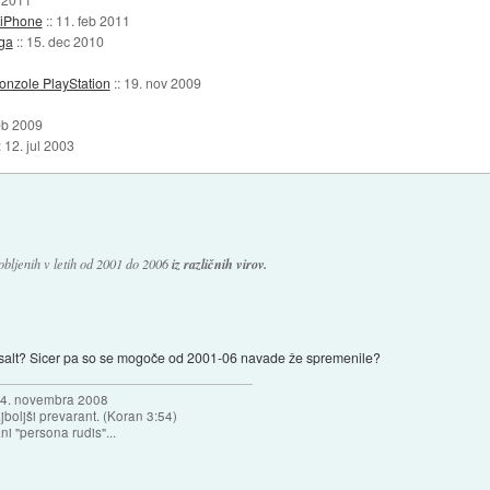
 iPhone
::
11. feb 2011
ega
::
15. dec 2010
onzole PlayStation
::
19. nov 2009
eb 2009
:
12. jul 2003
bljenih v letih od 2001 do 2006
iz različnih virov.
+salt? Sicer pa so se mogoče od 2001-06 navade že spremenile?
a 4. novembra 2008
najboljši prevarant. (Koran 3:54)
ni "persona rudis"...