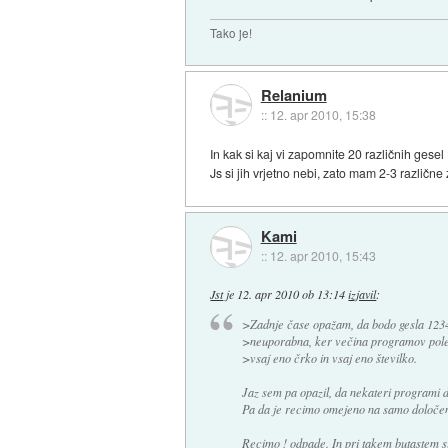
Tako je!
Relanium
::
12. apr 2010, 15:38
In kak si kaj vi zapomnite 20 različnih gesel
Js si jih vrjetno nebi, zato mam 2-3 različne
Kami
::
12. apr 2010, 15:43
Jst
je
12. apr 2010 ob 13:14
izjavil
:
>Zadnje čase opažam, da bodo gesla 1234
>neuporabna, ker večina programov poleg
>vsaj eno črko in vsaj eno številko.
Jaz sem pa opazil, da nekateri programi do
Pa da je recimo omejeno na samo določeno
Recimo ! odpade. In pri takem butastem 