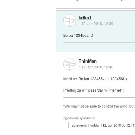
kriko1
::
12. apr 2010, 12:39
Bo pa 123456a :D
ThinMan
::
12. apr 2010, 12:40
Motiš se. Bo kar 123456z ali 123456t :)
Predlog za wifi pass 'daj mi internet' :)
----
"We may not be able to control the wind, but
Zgodovina sprememb…
spremenil:
ThinMan
(
12. apr 2010 ob 12:41