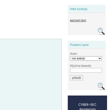
Hitre funkcije
seznam tem
Posebni izpisi
Avtor:
Ključna beseda: