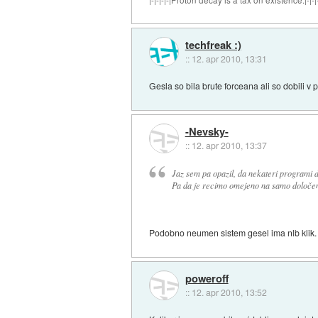
|-|-|-|-|Proton decay is a tax on existence.|-|-|-
techfreak :)
::
12. apr 2010, 13:31
Gesla so bila brute forceana ali so dobili v p
-Nevsky-
::
12. apr 2010, 13:37
Jaz sem pa opazil, da nekateri programi do
Pa da je recimo omejeno na samo določeno
Podobno neumen sistem gesel ima nlb klik. 
poweroff
::
12. apr 2010, 13:52