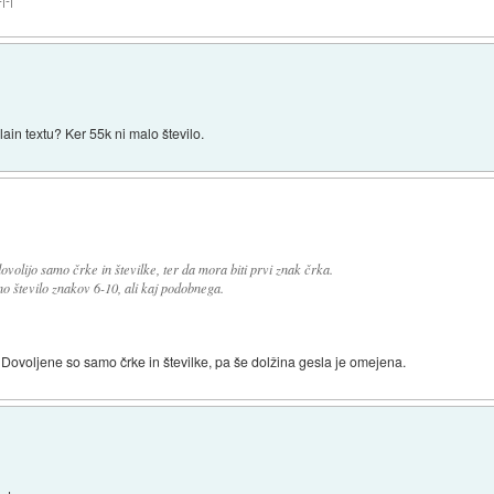
|-|
lain textu? Ker 55k ni malo število.
volijo samo črke in številke, ter da mora biti prvi znak črka.
 število znakov 6-10, ali kaj podobnega.
Dovoljene so samo črke in številke, pa še dolžina gesla je omejena.