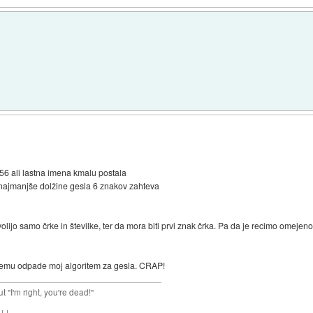
6 ali lastna imena kmalu postala
najmanjše dolžine gesla 6 znakov zahteva
olijo samo črke in številke, ter da mora biti prvi znak črka. Pa da je recimo omeje
stemu odpade moj algoritem za gesla. CRAP!
ut "I'm right, you're dead!"