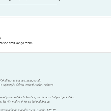
 ?
 za vse drek kar ga rabim.
56 ali lastna imena kmalu postala
 najmanjše dolžine gesla 6 znakov zahteva
volijo samo črke in številke, ter da mora biti prvi znak črka.
 število znakov 6-10, ali kaj podobnega.
sistemu odpade moj algoritem za gesla. CRAP!