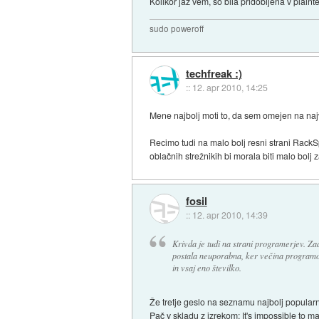
Kolikor jaz vem, so bila pridobljena v plainte
sudo poweroff
techfreak :)
::
12. apr 2010, 14:25
Mene najbolj moti to, da sem omejen na najv
Recimo tudi na malo bolj resni strani RackSp
oblačnih strežnikih bi morala biti malo bolj
fosil
::
12. apr 2010, 14:39
Krivda je tudi na strani programerjev. Z
postala neuporabna, ker večina programov
in vsaj eno številko.
Že tretje geslo na seznamu najbolj popularn
Pač v skladu z izrekom: It's impossible to m