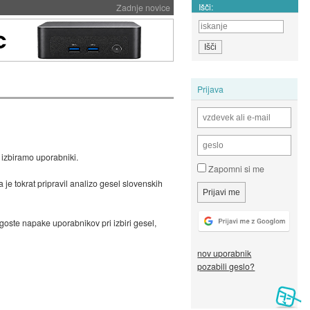
Išči:
Zadnje novice
Prijava
ve izbiramo uporabniki.
Zapomni si me
e tokrat pripravil analizo gesel slovenskih
ogoste napake uporabnikov pri izbiri gesel,
nov uporabnik
pozabili geslo?