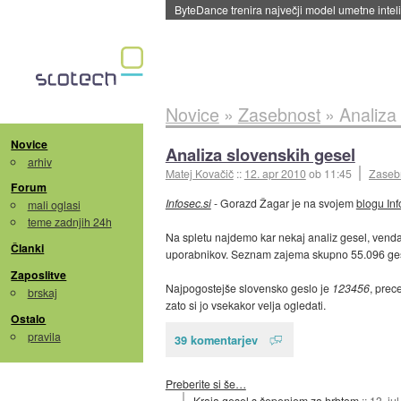
ByteDance trenira največji model umetne intel
Novice
»
Zasebnost
»
Analiza
Novice
Analiza slovenskih gesel
arhiv
Matej Kovačič
::
12. apr 2010
ob 11:45
Zaseb
Forum
Infosec.si
- Gorazd Žagar je na svojem
blogu Inf
mali oglasi
teme zadnjih 24h
Na spletu najdemo kar nekaj analiz gesel, venda
Članki
uporabnikov. Seznam zajema skupno 55.096 gesel,
Zaposlitve
Najpogostejše slovensko geslo je
123456
, prec
brskaj
zato si jo vsekakor velja ogledati.
Ostalo
pravila
39 komentarjev
Preberite si še…
Kraja gesel s čepenjem za hrbtom
::
13. ju