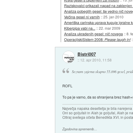
Raziskovalci prikazali napad na zaklenjen
Analiza pobeglih gesel: še vedno nič nov
Večina gesel ni varnih
::
25. jan 2010
Ameriška carinska uprava kupuje igralne k
Kiberpipa vabi na...
::
22. mar 2009
Analiza ukradenih gesel: nič novega
::
8. f
OperacijskiSistem 2008:
Please laugh in!
:
Bistri007
::
12. apr 2010, 11:58
Seznam zajema skupno 55.096 gesel, prido
ROFL
To pa je varno, da so shranjena brez hash
Največja napaka desetletja je bila narejen
Oni so goljufali in Alah je goljufal, Alah je 
Citiraj svetega očeta Benedikta XVI. in posta
Zgodovina sprememb…