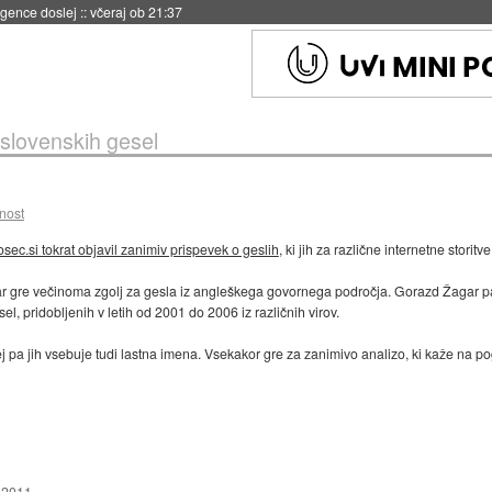
igence doslej
::
včeraj ob 21:37
 slovenskih gesel
nost
osec.si tokrat objavil zanimiv prispevek o geslih
, ki jih za različne internetne storit
r gre večinoma zgolj za gesla iz angleškega govornega področja. Gorazd Žagar pa j
 pridobljenih v letih od 2001 do 2006 iz različnih virov.
ej pa jih vsebuje tudi lastna imena. Vsekakor gre za zanimivo analizo, ki kaže na p
l 2011