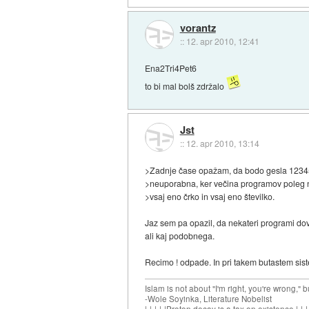
vorantz
::
12. apr 2010, 12:41
Ena2Tri4Pet6
to bi mal bolš zdržalo
Jst
::
12. apr 2010, 13:14
>Zadnje čase opažam, da bodo gesla 12345
>neuporabna, ker večina programov poleg 
>vsaj eno črko in vsaj eno številko.
Jaz sem pa opazil, da nekateri programi dov
ali kaj podobnega.
Recimo ! odpade. In pri takem butastem si
Islam is not about "I'm right, you're wrong," b
-Wole Soyinka, Literature Nobelist