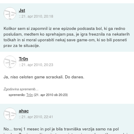
Jst
::
21. apr 2010, 20:18
Kolikor sem si zapomnil iz ene epizode podcasta bol, ki ga redno
poslušam, medtem ko sprehajam psa, je igra freeznila na nekaterih
točkah in si moral uporabiti nekaj save game-om, ki so bili posneti
prav za te situacije.
Tr0n
::
21. apr 2010, 20:23
Ja, niso celoten game scrackali. Do danes.
Zgodovina sprememb…
spremenilo:
Tr0n
(
21. apr 2010 ob 20:23
)
ahac
::
21. apr 2010, 22:41
No... torej 1 mesec in pol je bila travniška verzija samo na pol