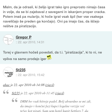
Mislm, da je odrasli, ki želijo igrat tako igro preprosto nimajo časa
in volje, da se bi zajebaval z savegami in iskanjem proper cracka.
Potem imaš pa mularijo, ki hoče igrat vsak špil (ker vse vsakega
naveličajo še preden ga končajo). Oni pa imajo čas, da iščejo
rešitve za piratizacijo.
Gregor P
::
22. apr 2010, 14:31
Torej v glavnem hočeš povedati, da t.i. "piratizacija", ki to ni, ne
vpliva na samo prodajo iger
St235
::
22. apr 2010, 15:42
ahac
je
22. apr 2010 ob 14:08
izjavil
:
St235
je
22. apr 2010 ob 11:45
izjavil
:
DRM bo vsak hitreje padel. Bolj absurdno se mi zdi,
da imajo v končni fazi kupci legalne verzije več
težav kot pirati. Sam sem hotel kupit Settlers 7, da