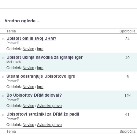
Vredno ogleda ...
Tema
Sporočila
»
Ubisoft omilil svoj DRM?
24
PrimozR
Oddelek:
Novice
/
Igre
»
Ubisoft ukinja navodila za igranje iger
40
McHusch
Oddelek:
Novice
/
Igre
»
Steam odstranjuje Ubisoftove igre
6
PrimozR
Oddelek:
Novice
/
Igre
»
Bo Ubisoftov DRM deloval?
124
PrimozR
Oddelek:
Novice
/
Avtorsko pravo
»
Ubisoftovi strežniki za DRM že padli
61
PrimozR
Oddelek:
Novice
/
Avtorsko pravo
Tema
Sporočila