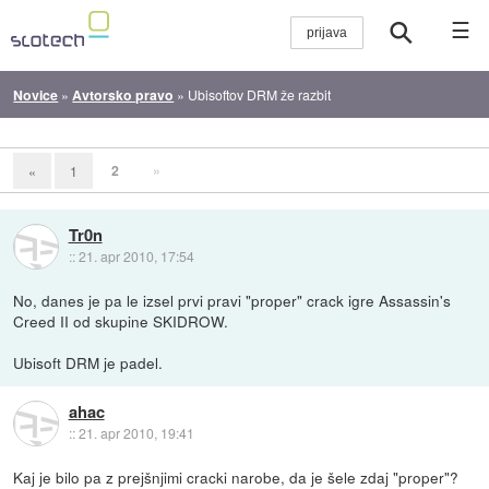
☰
Novice
»
Avtorsko pravo
»
Ubisoftov DRM že razbit
2
»
«
1
Tr0n
::
21. apr 2010, 17:54
No, danes je pa le izsel prvi pravi "proper" crack igre Assassin's
Creed II od skupine SKIDROW.
Ubisoft DRM je padel.
ahac
::
21. apr 2010, 19:41
Kaj je bilo pa z prejšnjimi cracki narobe, da je šele zdaj "proper"?