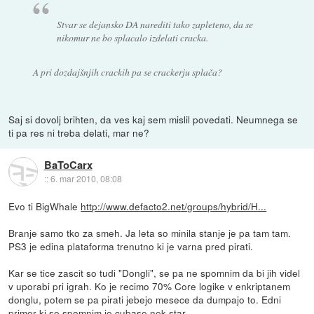
Stvar se dejansko DA narediti tako zapleteno, da se
nikomur ne bo splacalo izdelati cracka.
A pri dozdajšnjih crackih pa se crackerju splača?
Saj si dovolj brihten, da ves kaj sem mislil povedati. Neumnega se
ti pa res ni treba delati, mar ne?
BaToCarx
::
6. mar 2010, 08:08
Evo ti BigWhale
http://www.defacto2.net/groups/hybrid/H...
Branje samo tko za smeh. Ja leta so minila stanje je pa tam tam.
PS3 je edina plataforma trenutno ki je varna pred pirati.
Kar se tice zascit so tudi "Dongli", se pa ne spomnim da bi jih videl
v uporabi pri igrah. Ko je recimo 70% Core logike v enkriptanem
donglu, potem se pa pirati jebejo mesece da dumpajo to. Edni
primer ki se spomnim je cubase nek star.