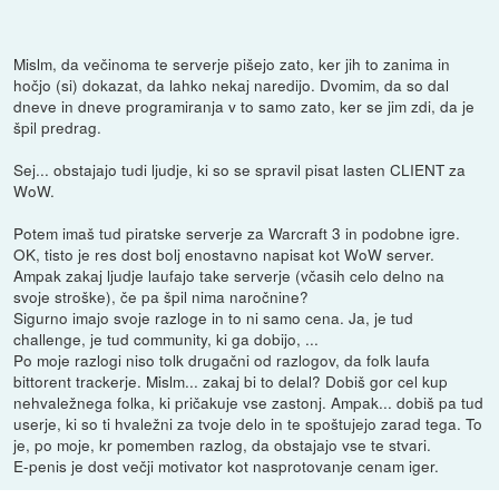
Mislm, da večinoma te serverje pišejo zato, ker jih to zanima in
hočjo (si) dokazat, da lahko nekaj naredijo. Dvomim, da so dal
dneve in dneve programiranja v to samo zato, ker se jim zdi, da je
špil predrag.
Sej... obstajajo tudi ljudje, ki so se spravil pisat lasten CLIENT za
WoW.
Potem imaš tud piratske serverje za Warcraft 3 in podobne igre.
OK, tisto je res dost bolj enostavno napisat kot WoW server.
Ampak zakaj ljudje laufajo take serverje (včasih celo delno na
svoje stroške), če pa špil nima naročnine?
Sigurno imajo svoje razloge in to ni samo cena. Ja, je tud
challenge, je tud community, ki ga dobijo, ...
Po moje razlogi niso tolk drugačni od razlogov, da folk laufa
bittorent trackerje. Mislm... zakaj bi to delal? Dobiš gor cel kup
nehvaležnega folka, ki pričakuje vse zastonj. Ampak... dobiš pa tud
userje, ki so ti hvaležni za tvoje delo in te spoštujejo zarad tega. To
je, po moje, kr pomemben razlog, da obstajajo vse te stvari.
E-penis je dost večji motivator kot nasprotovanje cenam iger.