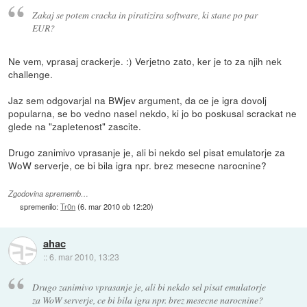
Zakaj se potem cracka in piratizira software, ki stane po par
EUR?
Ne vem, vprasaj crackerje. :) Verjetno zato, ker je to za njih nek
challenge.
Jaz sem odgovarjal na BWjev argument, da ce je igra dovolj
popularna, se bo vedno nasel nekdo, ki jo bo poskusal scrackat ne
glede na "zapletenost" zascite.
Drugo zanimivo vprasanje je, ali bi nekdo sel pisat emulatorje za
WoW serverje, ce bi bila igra npr. brez mesecne narocnine?
Zgodovina sprememb…
spremenilo:
Tr0n
(
6. mar 2010 ob 12:20
)
ahac
::
6. mar 2010, 13:23
Drugo zanimivo vprasanje je, ali bi nekdo sel pisat emulatorje
za WoW serverje, ce bi bila igra npr. brez mesecne narocnine?