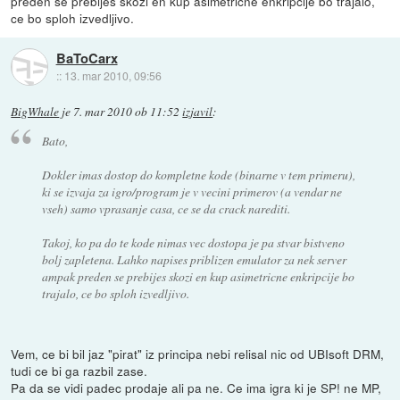
preden se prebijes skozi en kup asimetricne enkripcije bo trajalo,
ce bo sploh izvedljivo.
BaToCarx
::
13. mar 2010, 09:56
BigWhale
je
7. mar 2010 ob 11:52
izjavil
:
Bato,
Dokler imas dostop do kompletne kode (binarne v tem primeru),
ki se izvaja za igro/program je v vecini primerov (a vendar ne
vseh) samo vprasanje casa, ce se da crack narediti.
Takoj, ko pa do te kode nimas vec dostopa je pa stvar bistveno
bolj zapletena. Lahko napises priblizen emulator za nek server
ampak preden se prebijes skozi en kup asimetricne enkripcije bo
trajalo, ce bo sploh izvedljivo.
Vem, ce bi bil jaz "pirat" iz principa nebi relisal nic od UBIsoft DRM,
tudi ce bi ga razbil zase.
Pa da se vidi padec prodaje ali pa ne. Ce ima igra ki je SP! ne MP,