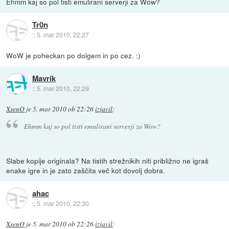
Ehmm kaj so pol tisti emulirani serverji za Wow?
Tr0n
::
5. mar 2010, 22:27
WoW je poheckan po dolgem in po cez. :)
Mavrik
::
5. mar 2010, 22:29
XsenO
je
5. mar 2010 ob 22:26
izjavil
:
Ehmm kaj so pol tisti emulirani serverji za Wow?
Slabe kopije originala? Na tistih strežnikih niti približno ne igraš
enake igre in je zato zaščita več kot dovolj dobra.
ahac
::
5. mar 2010, 22:30
XsenO
je
5. mar 2010 ob 22:26
izjavil
: