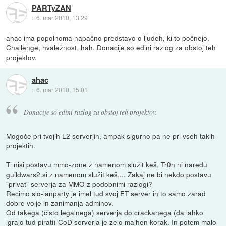
PARTyZAN
::
6. mar 2010, 13:29
ahac ima popolnoma napačno predstavo o ljudeh, ki to počnejo.
Challenge, hvaležnost, hah. Donacije so edini razlog za obstoj teh
projektov.
ahac
::
6. mar 2010, 15:01
Donacije so edini razlog za obstoj teh projektov.
Mogoče pri tvojih L2 serverjih, ampak sigurno pa ne pri vseh takih
projektih.
Ti nisi postavu mmo-zone z namenom služit keš, Tr0n ni naredu
guildwars2.si z namenom služit keš,... Zakaj ne bi nekdo postavu
"privat" serverja za MMO z podobnimi razlogi?
Recimo slo-lanparty je imel tud svoj ET server in to samo zarad
dobre volje in zanimanja adminov.
Od takega (čisto legalnega) serverja do crackanega (da lahko
igrajo tud pirati) CoD serverja je zelo majhen korak. In potem malo