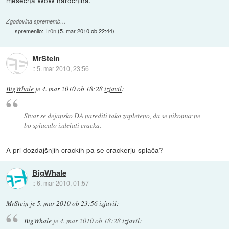
Zgodovina sprememb…
spremenilo:
Tr0n
(
5. mar 2010 ob 22:44
)
MrStein
::
5. mar 2010, 23:56
BigWhale
je
4. mar 2010 ob 18:28
izjavil
:
Stvar se dejansko DA narediti tako zapleteno, da se nikomur ne
bo splacalo izdelati cracka.
A pri dozdajšnjih crackih pa se crackerju splača?
BigWhale
::
6. mar 2010, 01:57
MrStein
je
5. mar 2010 ob 23:56
izjavil
:
BigWhale
je
4. mar 2010 ob 18:28
izjavil
: