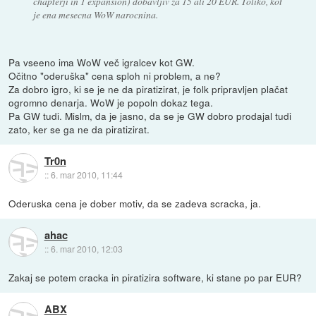
chapterji in 1 expansion) dobavljiv za 15 ali 20 EUR. Toliko, kot
je ena mesecna WoW narocnina.
Pa vseeno ima WoW več igralcev kot GW.
Očitno "oderuška" cena sploh ni problem, a ne?
Za dobro igro, ki se je ne da piratizirat, je folk pripravljen plačat
ogromno denarja. WoW je popoln dokaz tega.
Pa GW tudi. Mislm, da je jasno, da se je GW dobro prodajal tudi
zato, ker se ga ne da piratizirat.
Tr0n
::
6. mar 2010, 11:44
Oderuska cena je dober motiv, da se zadeva scracka, ja.
ahac
::
6. mar 2010, 12:03
Zakaj se potem cracka in piratizira software, ki stane po par EUR?
ABX