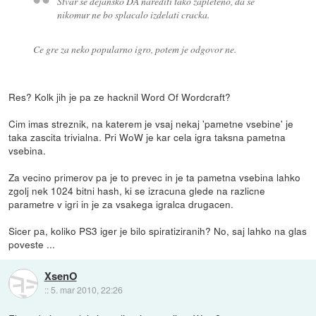
Stvar se dejansko DA narediti tako zapleteno, da se
nikomur ne bo splacalo izdelati cracka.
Ce gre za neko popularno igro, potem je odgovor ne.
Res? Kolk jih je pa ze hacknil Word Of Wordcraft?
Cim imas streznik, na katerem je vsaj nekaj 'pametne vsebine' je
taka zascita trivialna. Pri WoW je kar cela igra taksna pametna
vsebina.
Za vecino primerov pa je to prevec in je ta pametna vsebina lahko
zgolj nek 1024 bitni hash, ki se izracuna glede na razlicne
parametre v igri in je za vsakega igralca drugacen.
Sicer pa, koliko PS3 iger je bilo spiratiziranih? No, saj lahko na glas
poveste ...
XsenO
::
5. mar 2010, 22:26