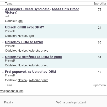
Tema
Sporočila
»
Assassin's Creed Syndicate (Assassin's Creed
72
Victory)
oo7
Oddelek:
Igre
»
Ubisoft omilil svoj DRM?
24
PrimozR
Oddelek:
Novice
/
Igre
»
Ubisoftov DRM že razbit
65
PrimozR
Oddelek:
Novice
/
Avtorsko pravo
»
Ubisoftovi strežniki za DRM že padli
61
PrimozR
Oddelek:
Novice
/
Avtorsko pravo
»
Prvi popravek za Ubisoftov DRM
17
PrimozR
Oddelek:
Novice
/
Avtorsko pravo
Tema
Sporočila
Več podobnih tem
Pravila
Večina pravic pridržanih