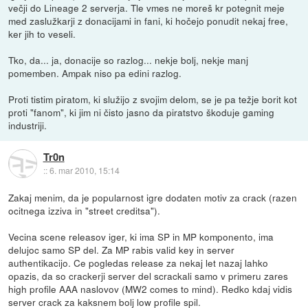
večji do Lineage 2 serverja. Tle vmes ne moreš kr potegnit meje
med zaslužkarji z donacijami in fani, ki hočejo ponudit nekaj free,
ker jih to veseli.
Tko, da... ja, donacije so razlog... nekje bolj, nekje manj
pomemben. Ampak niso pa edini razlog.
Proti tistim piratom, ki služijo z svojim delom, se je pa težje borit kot
proti "fanom", ki jim ni čisto jasno da piratstvo škoduje gaming
industriji.
Tr0n
::
6. mar 2010, 15:14
Zakaj menim, da je popularnost igre dodaten motiv za crack (razen
ocitnega izziva in "street creditsa").
Vecina scene releasov iger, ki ima SP in MP komponento, ima
delujoc samo SP del. Za MP rabis valid key in server
authentikacijo. Ce pogledas release za nekaj let nazaj lahko
opazis, da so crackerji server del scrackali samo v primeru zares
high profile AAA naslovov (MW2 comes to mind). Redko kdaj vidis
server crack za kaksnem bolj low profile spil.