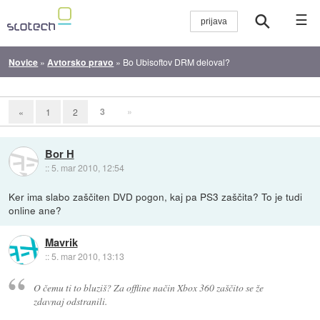
☰
Novice
»
Avtorsko pravo
»
Bo Ubisoftov DRM deloval?
3
»
«
1
2
Bor H
::
5. mar 2010, 12:54
Ker ima slabo zaščiten DVD pogon, kaj pa PS3 zaščita? To je tudi
online ane?
Mavrik
::
5. mar 2010, 13:13
O čemu ti to bluziš? Za offline način Xbox 360 zaščito se že
zdavnaj odstranili.