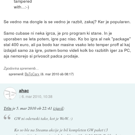
tampered
with...:-)
Se vedno ma dongle is se vedno je razbit, zakaj? Ker je popularen.
Samo cubase ni neka igrca, je pro program ki stane. In je
uporaben se leta potem, igre pac niso. Ko bo igra al nek "package"
stal 400 euro, ali pa bodo kar masine vsako leto temper proff al kaj
izdajali samo za igre, potem bomo videli kolk bo razbitih iger za PC,
aja nemorejo si privoscit padca prodaje.
Zgodovina sprememb…
spremenil:
BaToCarx
(
6. mar 2010 ob 08:17
)
ahac
::
6. mar 2010, 10:38
Tr0n
je
5. mar 2010 ob 22:41
izjavil
:
GW ni oderuski tako, kot je WoW. :)
Ko so ble na Steamu akcije je bil kompleten GW paket (3