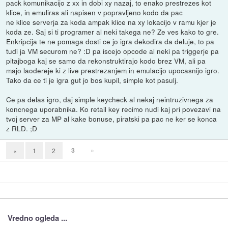
pack komunikacijo z xx in dobi xy nazaj, to enako prestrezes kot
klice, in emuliras ali napisen v popravljeno kodo da pac
ne klice serverja za koda ampak klice na xy lokacijo v ramu kjer je
koda ze. Saj si ti programer al neki takega ne? Ze ves kako to gre.
Enkripcija te ne pomaga dosti ce jo igra dekodira da deluje, to pa
tudi ja VM securom ne? :D pa iscejo opcode al neki pa triggerje pa
pitajboga kaj se samo da rekonstruktirajo kodo brez VM, ali pa
majo laodereje ki z live prestrezanjem in emulacijo upocasnijo igro.
Tako da ce ti je igra gut jo bos kupil, simple kot pasulj.
Ce pa delas igro, daj simple keycheck al nekaj neintruzivnega za
koncnega uporabnika. Ko retail key recimo nudi kaj pri povezavi na
tvoj server za MP al kake bonuse, piratski pa pac ne ker se konca
z RLD. ;D
3
»
«
1
2
Vredno ogleda ...