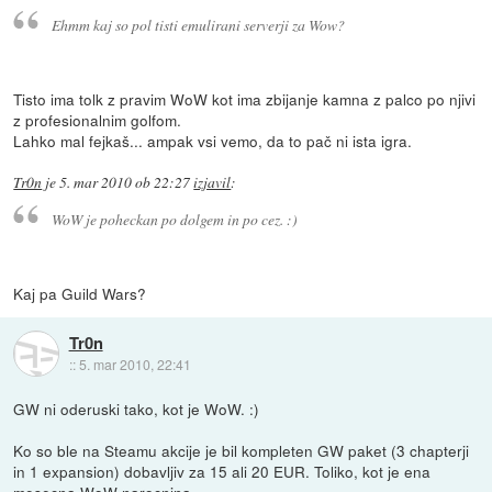
Ehmm kaj so pol tisti emulirani serverji za Wow?
Tisto ima tolk z pravim WoW kot ima zbijanje kamna z palco po njivi
z profesionalnim golfom.
Lahko mal fejkaš... ampak vsi vemo, da to pač ni ista igra.
Tr0n
je
5. mar 2010 ob 22:27
izjavil
:
WoW je poheckan po dolgem in po cez. :)
Kaj pa Guild Wars?
Tr0n
::
5. mar 2010, 22:41
GW ni oderuski tako, kot je WoW. :)
Ko so ble na Steamu akcije je bil kompleten GW paket (3 chapterji
in 1 expansion) dobavljiv za 15 ali 20 EUR. Toliko, kot je ena
mesecna WoW narocnina.