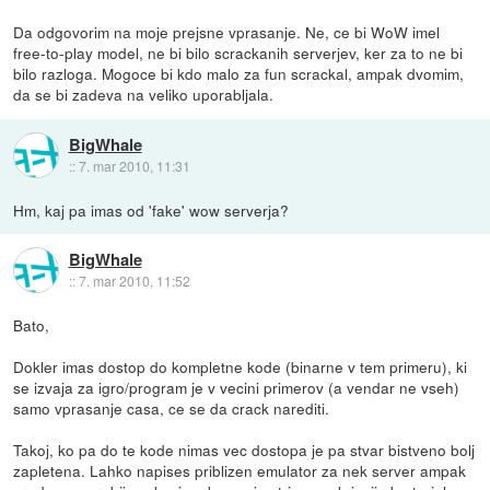
Da odgovorim na moje prejsne vprasanje. Ne, ce bi WoW imel
free-to-play model, ne bi bilo scrackanih serverjev, ker za to ne bi
bilo razloga. Mogoce bi kdo malo za fun scrackal, ampak dvomim,
da se bi zadeva na veliko uporabljala.
BigWhale
::
7. mar 2010, 11:31
Hm, kaj pa imas od 'fake' wow serverja?
BigWhale
::
7. mar 2010, 11:52
Bato,
Dokler imas dostop do kompletne kode (binarne v tem primeru), ki
se izvaja za igro/program je v vecini primerov (a vendar ne vseh)
samo vprasanje casa, ce se da crack narediti.
Takoj, ko pa do te kode nimas vec dostopa je pa stvar bistveno bolj
zapletena. Lahko napises priblizen emulator za nek server ampak