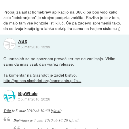
Probaj zalaufat homebrew aplikacijo na 360ki pa boš vido kako
zelo "odstranjena" je strojno podprta zaščita. Razlika je le v tem,
da majo tam vse konzole isti ključ. Če pa zadevo spremeniš tako,
da se tvoja kopija igre lahko dekriptira samo na tvojem sistemu ;)
ABX
::
5. mar 2010, 13:39
O konzolah se ne spoznam preveč ker me ne zanimajo. Vidim
samo da imaš vsak dan warez release.
Ta komentar na Slashdot je zadel bistvo.
http://games.slashdot.org/comments.pl?s...
BigWhale
::
5. mar 2010, 20:26
Tr0n
je
5. mar 2010 ob 10:30
izjavil
:
BigWhale
je
4. mar 2010 ob 18:28
izjavil
: