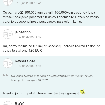
::
12. jan 2010, 15:41
Če pa naročiš 100.000kom baterij, 100.000kom zaslonov je pa
strošek pošiljanja posameznih delov zanemarljiv. Razen če vsako
baterijo posebej prinese poševnooki na svojem konju.
js osebno
::
12. jan 2010, 15:43
Da, samo recimo če ti tukaj pri serviserju naročiš recimo zaslon, te
bo pa ta stal ene 120 EUR
Keyser Soze
::
12. jan 2010, 15:48
Da, samo recimo če ti tukaj pri serviserju naročiš recimo zaslon,
te bo pa ta stal ene 120 EUR
Iz nekje je treba pokrit stroške uveljavljanja garancij.
BlaY0