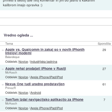
kalibrom imajo opravka :)
Vredno ogleda ...
Tema
Sporočila
»
Apple vs. Qualcomm in zakaj so v novih iPhonih
29
Intelovi modemi
Balandeque
Oddelek:
Novice
/
Industrijska lastnina
»
Apple nehal prodajati iPhone v Rusiji
27
McHusch
Oddelek:
Novice
/
Apple iPhone/iPad/iPod
»
Nexus One tudi uradno predstavljen
61
PrimozR
Oddelek:
Novice
/
Android
»
TomTom izdal navigacijsko aplikacijo za iPhone
7
McHusch
Oddelek:
Novice
/
Apple iPhone/iPad/iPod