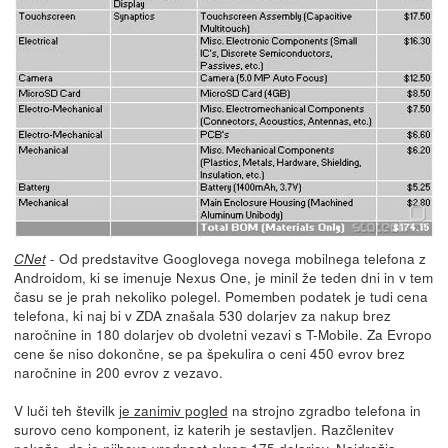
- Od predstavitve Googlovega novega mobilnega telefona z
CNet
Androidom, ki se imenuje Nexus One, je minil že teden dni in v tem
času se je prah nekoliko polegel. Pomemben podatek je tudi cena
telefona, ki naj bi v ZDA znašala 530 dolarjev za nakup brez
naročnine in 180 dolarjev ob dvoletni vezavi s T-Mobile. Za Evropo
cene še niso dokončne, se pa špekulira o ceni 450 evrov brez
naročnine in 200 evrov z vezavo.
V luči teh številk
je zanimiv pogled
na strojno zgradbo telefona in
surovo ceno komponent, iz katerih je sestavljen. Razčlenitev
pokaže, da je njihova vrednost okrog 175 dolarjev. Najdražja