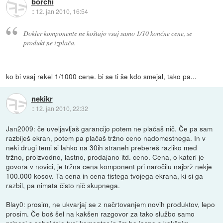
borchi
::
12. jan 2010, 16:54
Dokler komponente ne koštajo vsaj samo 1/10 končne cene, se
produkt ne izplača.
ko bi vsaj rekel 1/1000 cene. bi se ti še kdo smejal, tako pa...
nekikr
::
12. jan 2010, 22:32
Jan2009: če uveljavljaš garancijo potem ne plačaš nič. Če pa sam
razbiješ ekran, potem pa plačaš tržno ceno nadomestnega. In v
neki drugi temi si lahko na 30ih straneh prebereš razliko med
tržno, proizvodno, lastno, prodajano itd. ceno. Cena, o kateri je
govora v novici, je tržna cena komponent pri naročilu najbrž nekje
100.000 kosov. Ta cena in cena tistega tvojega ekrana, ki si ga
razbil, pa nimata čisto nič skupnega.
Blay0: prosim, ne ukvarjaj se z načrtovanjem novih produktov, lepo
prosim. Če boš šel na kakšen razgovor za tako službo samo
prinesi s seboj tale tvoj komentar in jim bo jasno s kakšnim