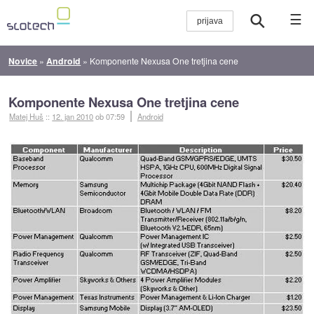
☰
Novice
»
Android
»
Komponente Nexusa One tretjina cene
Komponente Nexusa One tretjina cene
Matej Huš
::
12. jan 2010
ob 07:59
Android