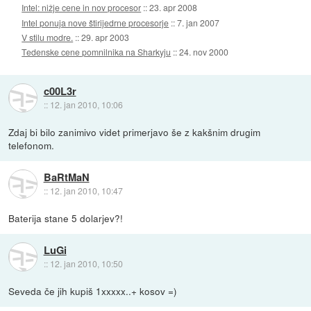
Intel: nižje cene in nov procesor
::
23. apr 2008
Intel ponuja nove štirijedrne procesorje
::
7. jan 2007
V stilu modre.
::
29. apr 2003
Tedenske cene pomnilnika na Sharkyju
::
24. nov 2000
c00L3r
::
12. jan 2010, 10:06
Zdaj bi bilo zanimivo videt primerjavo še z kakšnim drugim
telefonom.
BaRtMaN
::
12. jan 2010, 10:47
Baterija stane 5 dolarjev?!
LuGi
::
12. jan 2010, 10:50
Seveda če jih kupiš 1xxxxx..+ kosov =)