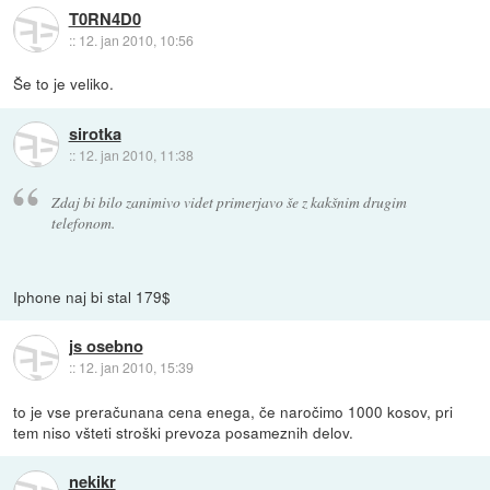
T0RN4D0
::
12. jan 2010, 10:56
Še to je veliko.
sirotka
::
12. jan 2010, 11:38
Zdaj bi bilo zanimivo videt primerjavo še z kakšnim drugim
telefonom.
Iphone naj bi stal 179$
js osebno
::
12. jan 2010, 15:39
to je vse preračunana cena enega, če naročimo 1000 kosov, pri
tem niso všteti stroški prevoza posameznih delov.
nekikr