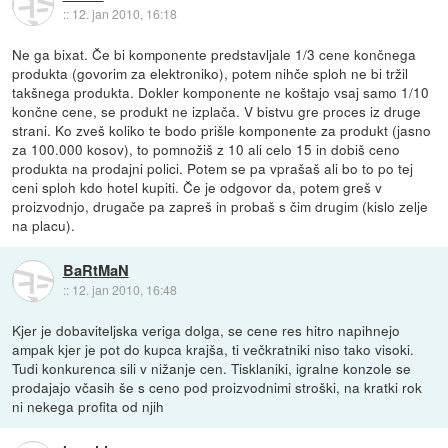
::
12. jan 2010, 16:18
Ne ga bixat. Če bi komponente predstavljale 1/3 cene končnega
produkta (govorim za elektroniko), potem nihče sploh ne bi tržil
takšnega produkta. Dokler komponente ne koštajo vsaj samo 1/10
končne cene, se produkt ne izplača. V bistvu gre proces iz druge
strani. Ko zveš koliko te bodo prišle komponente za produkt (jasno
za 100.000 kosov), to pomnožiš z 10 ali celo 15 in dobiš ceno
produkta na prodajni polici. Potem se pa vprašaš ali bo to po tej
ceni sploh kdo hotel kupiti. Če je odgovor da, potem greš v
proizvodnjo, drugače pa zapreš in probaš s čim drugim (kislo zelje
na placu).
BaRtMaN
::
12. jan 2010, 16:48
Kjer je dobaviteljska veriga dolga, se cene res hitro napihnejo
ampak kjer je pot do kupca krajša, ti večkratniki niso tako visoki.
Tudi konkurenca sili v nižanje cen. Tisklaniki, igralne konzole se
prodajajo včasih še s ceno pod proizvodnimi stroški, na kratki rok
ni nekega profita od njih