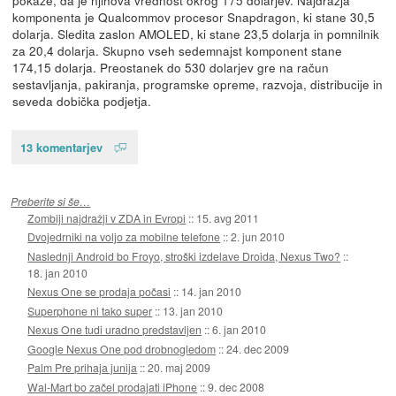
komponenta je Qualcommov procesor Snapdragon, ki stane 30,5
dolarja. Sledita zaslon AMOLED, ki stane 23,5 dolarja in pomnilnik
za 20,4 dolarja. Skupno vseh sedemnajst komponent stane
174,15 dolarja. Preostanek do 530 dolarjev gre na račun
sestavljanja, pakiranja, programske opreme, razvoja, distribucije in
seveda dobička podjetja.
13 komentarjev
Preberite si še…
Zombiji najdražji v ZDA in Evropi
::
15. avg 2011
Dvojedrniki na voljo za mobilne telefone
::
2. jun 2010
Naslednji Android bo Froyo, stroški izdelave Droida, Nexus Two?
::
18. jan 2010
Nexus One se prodaja počasi
::
14. jan 2010
Superphone ni tako super
::
13. jan 2010
Nexus One tudi uradno predstavljen
::
6. jan 2010
Google Nexus One pod drobnogledom
::
24. dec 2009
Palm Pre prihaja junija
::
20. maj 2009
Wal-Mart bo začel prodajati iPhone
::
9. dec 2008