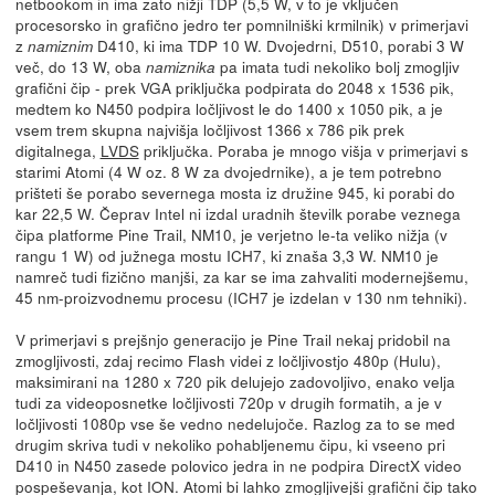
netbookom in ima zato nižji TDP (5,5 W, v to je vključen
procesorsko in grafično jedro ter pomnilniški krmilnik) v primerjavi
z
D410, ki ima TDP 10 W. Dvojedrni, D510, porabi 3 W
namiznim
več, do 13 W, oba
pa imata tudi nekoliko bolj zmogljiv
namiznika
grafični čip - prek VGA priključka podpirata do 2048 x 1536 pik,
medtem ko N450 podpira ločljivost le do 1400 x 1050 pik, a je
vsem trem skupna najvišja ločljivost 1366 x 786 pik prek
digitalnega,
LVDS
priključka. Poraba je mnogo višja v primerjavi s
starimi Atomi (4 W oz. 8 W za dvojedrnike), a je tem potrebno
prišteti še porabo severnega mosta iz družine 945, ki porabi do
kar 22,5 W. Čeprav Intel ni izdal uradnih številk porabe veznega
čipa platforme Pine Trail, NM10, je verjetno le-ta veliko nižja (v
rangu 1 W) od južnega mostu ICH7, ki znaša 3,3 W. NM10 je
namreč tudi fizično manjši, za kar se ima zahvaliti modernejšemu,
45 nm-proizvodnemu procesu (ICH7 je izdelan v 130 nm tehniki).
V primerjavi s prejšnjo generacijo je Pine Trail nekaj pridobil na
zmogljivosti, zdaj recimo Flash videi z ločljivostjo 480p (Hulu),
maksimirani na 1280 x 720 pik delujejo zadovoljivo, enako velja
tudi za videoposnetke ločljivosti 720p v drugih formatih, a je v
ločljivosti 1080p vse še vedno nedelujoče. Razlog za to se med
drugim skriva tudi v nekoliko pohabljenemu čipu, ki vseeno pri
D410 in N450 zasede polovico jedra in ne podpira DirectX video
pospeševanja, kot ION. Atomi bi lahko zmogljivejši grafični čip tako