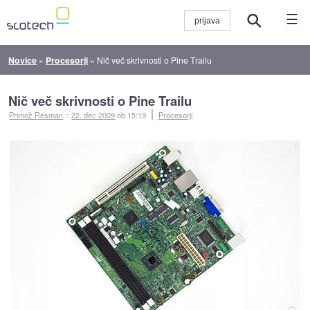
☰
Novice
»
Procesorji
»
Nič več skrivnosti o Pine Trailu
Nič več skrivnosti o Pine Trailu
Primož Resman
::
22. dec 2009
ob 15:19
Procesorji