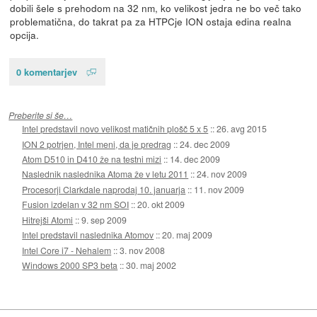
dobili šele s prehodom na 32 nm, ko velikost jedra ne bo več tako
problematična, do takrat pa za HTPCje ION ostaja edina realna
opcija.
0 komentarjev
Preberite si še…
Intel predstavil novo velikost matičnih plošč 5 x 5
::
26. avg 2015
ION 2 potrjen, Intel meni, da je predrag
::
24. dec 2009
Atom D510 in D410 že na testni mizi
::
14. dec 2009
Naslednik naslednika Atoma že v letu 2011
::
24. nov 2009
Procesorji Clarkdale naprodaj 10. januarja
::
11. nov 2009
Fusion izdelan v 32 nm SOI
::
20. okt 2009
Hitrejši Atomi
::
9. sep 2009
Intel predstavil naslednika Atomov
::
20. maj 2009
Intel Core i7 - Nehalem
::
3. nov 2008
Windows 2000 SP3 beta
::
30. maj 2002