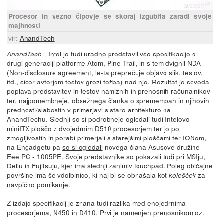
Procesor in vezno čipovje se skoraj izgubita zaradi svoje
majhnosti
vir:
AnandTech
- Intel je tudi uradno predstavil vse specifikacije o
AnandTech
drugi generaciji platforme Atom, Pine Trail, in s tem dvignil NDA
(
Non-disclosure agreement
, le-ta preprečuje objavo slik, testov,
itd., sicer avtorjem testov grozi tožba) nad njo. Rezultat je seveda
poplava predstavitev in testov namiznih in prenosnih računalnikov
ter, najpomembneje,
obsežnega članka
o spremembah in njihovih
prednosti/slabostih v primerjavi s staro arhitekturo na
AnandTechu. Slednji so si podrobneje ogledali tudi Intelovo
miniITX ploščo z dvojedrnim D510 procesorjem ter jo po
zmogljivostih in porabi primerjali s starejšimi ploščami ter IONom,
na Engadgetu pa
so si ogledali
novega člana Asusove družine
Eee PC - 1005PE. Svoje predstavnike so pokazali tudi pri
MSIju
,
Dellu
in
Fujitsuju
, kjer ima slednji zanimiv touchpad. Poleg običajne
površine ima še vdolbinico, ki naj bi se obnašala kot
za
kolešček
navpično pomikanje.
Z izdajo specifikacij je znana tudi razlika med enojedrnima
procesorjema, N450 in D410. Prvi je namenjen prenosnikom oz.