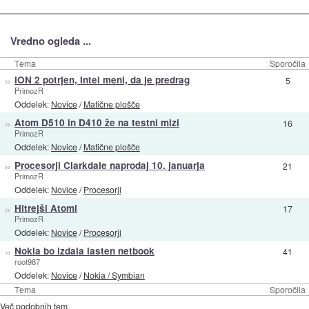
Vredno ogleda ...
Tema
Sporočila
»
ION 2 potrjen, Intel meni, da je predrag
5
PrimozR
Oddelek:
Novice
/
Matične plošče
»
Atom D510 in D410 že na testni mizi
16
PrimozR
Oddelek:
Novice
/
Matične plošče
»
Procesorji Clarkdale naprodaj 10. januarja
21
PrimozR
Oddelek:
Novice
/
Procesorji
»
Hitrejši Atomi
17
PrimozR
Oddelek:
Novice
/
Procesorji
»
Nokia bo izdala lasten netbook
41
root987
Oddelek:
Novice
/
Nokia / Symbian
Tema
Sporočila
Več podobnih tem